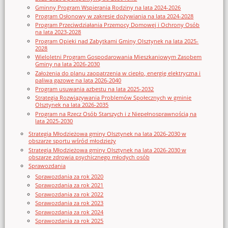
Gminny Program Wspierania Rodziny na lata 2024-2026
Program Osłonowy w zakresie dożywiania na lata 2024-2028
Program Przeciwdziałania Przemocy Domowej i Ochrony Osób
na lata 2023-2028
Program Opieki nad Zabytkami Gminy Olsztynek na lata 2025-
2028
Wieloletni Program Gospodarowania Mieszkaniowym Zasobem
Gminy na lata 2026-2030
Założenia do planu zaopatrzenia w ciepło, energię elektryczna i
paliwa gazowe na lata 2026-2040
Program usuwania azbestu na lata 2025-2032
Strategia Rozwiązywania Problemów Społecznych w gminie
Olsztynek na lata 2026-2035
Program na Rzecz Osób Starszych i z Niepełnosprawnością na
lata 2025-2030
Strategia Młodzieżowa gminy Olsztynek na lata 2026-2030 w
obszarze sportu wśród młodzieży
Strategia Młodzieżowa gminy Olsztynek na lata 2026-2030 w
obszarze zdrowia psychicznego młodych osób
Sprawozdania
Sprawozdania za rok 2020
Sprawozdania za rok 2021
Sprawozdania za rok 2022
Sprawozdania za rok 2023
Sprawozdania za rok 2024
Sprawozdania za rok 2025