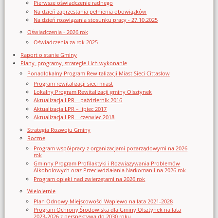
Pierwsze oświadczenie radnego
Na dzień zaprzestania pełnienia obowiązków
Na dzień rozwiązania stosunku pracy - 27.10.2025
Oświadczenia - 2026 rok
Oświadczenia za rok 2025
Raport o stanie Gminy
Plany, programy, strategie i ich wykonanie
Ponadlokalny Program Rewitalizacji Miast Sieci Cittaslow
Program rewitalizacji sieci miast
Lokalny Program Rewitalizacji gminy Olsztynek
Aktualizacja LPR – październik 2016
Aktualizacja LPR – lipiec 2017
Aktualizacja LPR – czerwiec 2018
Strategia Rozwoju Gminy
Roczne
Program współpracy z organizacjami pozarządowymi na 2026
rok
Gminny Program Profilaktyki i Rozwiązywania Problemów
Alkoholowych oraz Przeciwdziałania Narkomanii na 2026 rok
Program opieki nad zwierzętami na 2026 rok
Wieloletnie
Plan Odnowy Miejscowości Waplewo na lata 2021-2028
Program Ochrony Środowiska dla Gminy Olsztynek na lata
2023-2026 z perspektywą do 2030 roku