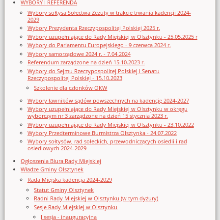
WYBORY I REFERENDA
Wybory sołtysa Sołectwa Zezuty w trakcie trwania kadencji 2024-
2029
Wybory Prezydenta Rzeczypospolitej Polskiej 2025 r.
Wybory uzupełniające do Rady Miejskiej w Olsztynku - 25.05.2025 r
Wybory do Parlamentu Europejskiego - 9 czerwca 2024 r.
Wybory samorządowe 2024 r. - 7.04.2024
Referendum zarządzone na dzień 15.10.2023 r.
Wybory do Sejmu Rzeczypospolitej Polskiej i Senatu
Rzeczypospolitej Polskiej - 15.10.2023
Szkolenie dla członków OKW
Wybory ławników sądów powszechnych na kadencję 2024-2027
Wybory uzupełniające do Rady Miejskiej w Olsztynku w okręgu
wyborczym nr 3 zarządzone na dzień 15 stycznia 2023 r.
Wybory uzupełniające do Rady Miejskiej w Olsztynku - 23.10.2022
Wybory Przedterminowe Burmistrza Olsztynka - 24.07.2022
Wybory sołtysów, rad sołeckich, przewodniczących osiedli i rad
osiedlowych 2024-2029
Ogłoszenia Biura Rady Miejskiej
Władze Gminy Olsztynek
Rada Miejska kadencja 2024-2029
Statut Gminy Olsztynek
Radni Rady Miejskiej w Olsztynku (w tym dyżury)
Sesje Rady Miejskiej w Olsztynku
I sesja - inauguracyjna