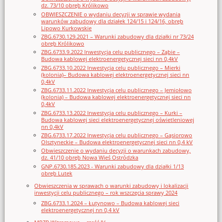
dz. 73/10 obręb Królikowo
OBWIESZCZENIE o wydaniu decyzji w sprawie wydania
warunków zabudowy dla działek 124/15 i 124/16, obręb
Lipowo Kurkowskie
ZBG.6730.129.2021 – Warunki zabudowy dla działki nr 73/24
obręb Królikowo
ZBG.6733.9.2022 Inwestycja celu publicznego – Ząbie –
Budowa kablowej elektroenergetycznej sieci nn 0,4kV
ZBG.6733.10.2022 Inwestycja celu publicznego – Mierki
(kolonia)– Budowa kablowej elektroenergetycznej sieci nn
0,4kV
ZBG.6733.11.2022 Inwestycja celu publicznego – Jemiołowo
(kolonia) – Budowa kablowej elektroenergetycznej sieci nn
0,4kV
ZBG.6733.13.2022 Inwestycja celu publicznego – Kurki –
Budowa kablowej sieci elektroenergetycznej oświetleniowej
nn 0,4kV
ZBG.6733.17.2022 Inwestycja celu publicznego – Gąsiorowo
Olsztyneckie – Budowa elektroenergetycznej sieci nn 0,4 kV
Obwieszczenie o wydaniu decyzji o warunkach zabudowy,
dz. 41/10 obręb Nowa Wieś Ostródzka
GNP.6730.185.2023 - Warunki zabudowy dla działki 1/13
obręb Lutek
Obwieszczenia w sprawach o warunki zabudowy i lokalizacji
inwestycji celu publicznego – rok wszczęcia sprawy 2024
ZBG.6733.1.2024 – Łutynowo – Budowa kablowej sieci
elektroenergetycznej nn 0,4 kV