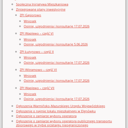
Społeczna Inicjatywa Mieszkaniowa
Zintegrowane plany inwestycyjne
ZPI Gąsiorowo
Wniosek
Opinie, uzgodnienia i konsultacje 17.07.2026
ZPI Waplewo – część VI
Wniosek
Opinie, uzgodnienia i konsultacje 5.06.2026
ZPI Łutynowo – część II
Wniosek
Opinie, uzgodnienia i konsultacje 17.07.2026
ZPI Witramowo – część VI
Wniosek
Opinie, uzgodnienia i konsultacje 17.07.2026
ZPI Waplewo – część VII
Wniosek
Opinie, uzgodnienia i konsultacje 17.07.2026
Ogłoszenia Warmińsko-Mazurskiego Urzędu Wojewódzkiego
Ogłoszenie o najmie lokalu mieszkalnego w Elgnówku
Ogłoszenie o zamiarze wyboru operatora
Ogłoszenie o zamiarze wyboru operatora publicznego transportu
zbiorowego w trybie przetargu nieograniczonego