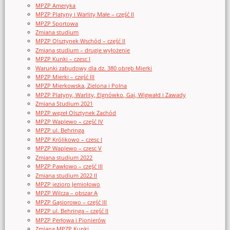
MPZP Ameryka
MPZP Platyny i Warlity Małe – część II
MPZP Sportowa
Zmiana studium
MPZP Olsztynek Wschód – część II
Zmiana studium – drugie wyłożenie
MPZP Kunki – czesc I
Warunki zabudowy dla dz. 380 obręb Mierki
MPZP Mierki – część III
MPZP Mierkowska, Zielona i Polna
MPZP Platyny, Warlity, Elgnówko, Gaj, Wigwałd i Zawady
Zmiana Studium 2021
MPZP węzeł Olsztynek Zachód
MPZP Waplewo – część IV
MPZP ul. Behringa
MPZP Królikowo – czesc I
MPZP Waplewo – czesc V
Zmiana studium 2022
MPZP Pawłowo – część III
Zmiana studium 2022 II
MPZP jezioro Jemiołowo
MPZP Wilcza – obszar A
MPZP Gąsiorowo – część III
MPZP ul. Behringa – część II
MPZP Perłowa i Pionierów
Zmiana MPZP Kunki