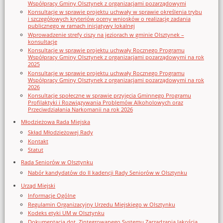
Współpracy Gminy Olsztynek z organizacjami pozarządowymi
Konsultacje w sprawie projektu uchwały w sprawie określenia trybu
i szczegółowych kryteriów oceny wniosków o realizację zadania
publicznego w ramach inicjatywy lokalnej
Wprowadzenie strefy ciszy na jeziorach w gminie Olsztynek –
konsultacje
Konsultacje w sprawie projektu uchwały Rocznego Programu
Współpracy Gminy Olsztynek z organizacjami pozarządowymi na rok
2025
Konsultacje w sprawie projektu uchwały Rocznego Programu
Współpracy Gminy Olsztynek z organizacjami pozarządowymi na rok
2026
Konsultacje społeczne w sprawie przyjęcia Gminnego Programu
Profilaktyki i Rozwiązywania Problemów Alkoholowych oraz
Przeciwdziałania Narkomanii na rok 2026
Młodzieżowa Rada Miejska
Skład Młodzieżowej Rady
Kontakt
Statut
Rada Seniorów w Olsztynku
Nabór kandydatów do II kadencji Rady Seniorów w Olsztynku
Urząd Miejski
Informacje Ogólne
Regulamin Organizacyjny Urzedu Miejskiego w Olsztynku
Kodeks etyki UM w Olsztynku
Dokumentacja dot. Zintegrowanego Systemu Zarządzania Jakością