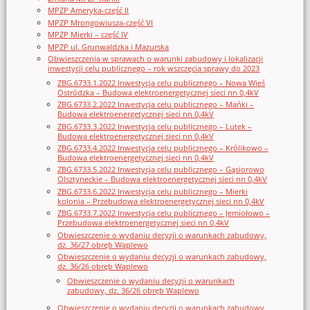
MPZP Ameryka-część II
MPZP Mrongowiusza-część VI
MPZP Mierki – część IV
MPZP ul. Grunwaldzka i Mazurska
Obwieszczenia w sprawach o warunki zabudowy i lokalizacji
inwestycji celu publicznego – rok wszczęcia sprawy do 2023
ZBG.6733.1.2022 Inwestycja celu publicznego – Nowa Wieś
Ostródzka – Budowa elektroenergetycznej sieci nn 0,4kV
ZBG.6733.2.2022 Inwestycja celu publicznego – Mańki –
Budowa elektroenergetycznej sieci nn 0,4kV
ZBG.6733.3.2022 Inwestycja celu publicznego – Lutek –
Budowa elektroenergetycznej sieci nn 0,4kV
ZBG.6733.4.2022 Inwestycja celu publicznego – Królikowo –
Budowa elektroenergetycznej sieci nn 0,4kV
ZBG.6733.5.2022 Inwestycja celu publicznego – Gąsiorowo
Olsztyneckie – Budowa elektroenergetycznej sieci nn 0,4kV
ZBG.6733.6.2022 Inwestycja celu publicznego – Mierki
kolonia – Przebudowa elektroenergetycznej sieci nn 0,4kV
ZBG.6733.7.2022 Inwestycja celu publicznego – Jemiołowo –
Przebudowa elektroenergetycznej sieci nn 0,4kV
Obwieszczenie o wydaniu decyzji o warunkach zabudowy,
dz. 36/27 obręb Waplewo
Obwieszczenie o wydaniu decyzji o warunkach zabudowy,
dz. 36/26 obręb Waplewo
Obwieszczenie o wydaniu decyzji o warunkach
zabudowy, dz. 36/26 obręb Waplewo
Obwieszczenie o wydaniu decyzji o warunkach zabudowy,