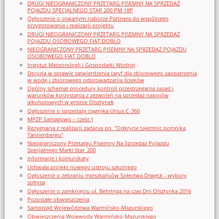
DRUGI NIEOGRANICZONY PRZETARG PISEMNY NA SPRZEDAŻ
POJAZDU SPECJALNEGO STAR 200 PM 18P
Ogłoszenie o otwartym naborze Partnera do wspólnego
przygotowania i realizacji projektu
DRUGI NIEOGRANICZONY PRZETARG PISEMNY NA SPRZEDAŻ
POJAZDU OSOBOWEGO FIAT DOBLO
NIEOGRANICZONY PRZETARG PISEMNY NA SPRZEDAŻ POJAZDU
OSOBOWEGO FIAT DOBLO
Instytut Meteorologii i Gospodarki Wodnej
Decyzja w sprawie zatwierdzenia taryf dla zbiorowego zaopatrzenia
w wodę i zbiorowego odprowadzania ścieków
Ogólny schemat procedury kontroli przestrzegania zasad i
warunków korzystania z zezwoleń na sprzedaż napojów
alkoholowych w gminie Olsztynek
Ogłoszenie o sprzedaży ciągnika Ursus C-360
MPZP Samagowo – czesc I
Rezygnacja z realizacji zadania pn. "Odkrycie tajemnic pomnika
Tannenbergu"
Nieograniczony Przetargu Pisemny Na Sprzedaż Pojazdu
Specjalnego Marki Star_200
Informacje i komunikaty
Uchwała projekt nowego ustroju szkolnego
Ogłoszenie o zebraniu mieszkańców Sołectwa Drwęck - wybory
sołtysa
Ogłoszenie o zamknięciu ul. Behringa na czas Dni Olsztynka 2016
Pozostałe obwieszczenia
Samorząd Województwa Warmińsko-Mazurskiego
Obwieszczenia Wojewody Warmińsko-Mazurskiego