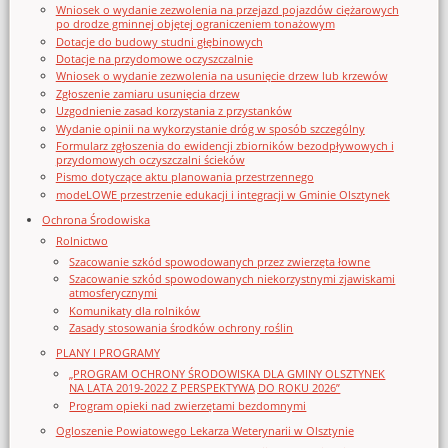
Wniosek o wydanie zezwolenia na przejazd pojazdów ciężarowych
po drodze gminnej objętej ograniczeniem tonażowym
Dotacje do budowy studni głębinowych
Dotacje na przydomowe oczyszczalnie
Wniosek o wydanie zezwolenia na usunięcie drzew lub krzewów
Zgłoszenie zamiaru usunięcia drzew
Uzgodnienie zasad korzystania z przystanków
Wydanie opinii na wykorzystanie dróg w sposób szczególny
Formularz zgłoszenia do ewidencji zbiorników bezodpływowych i
przydomowych oczyszczalni ścieków
Pismo dotyczące aktu planowania przestrzennego
modeLOWE przestrzenie edukacji i integracji w Gminie Olsztynek
Ochrona Środowiska
Rolnictwo
Szacowanie szkód spowodowanych przez zwierzęta łowne
Szacowanie szkód spowodowanych niekorzystnymi zjawiskami
atmosferycznymi
Komunikaty dla rolników
Zasady stosowania środków ochrony roślin
PLANY I PROGRAMY
„PROGRAM OCHRONY ŚRODOWISKA DLA GMINY OLSZTYNEK
NA LATA 2019-2022 Z PERSPEKTYWĄ DO ROKU 2026”
Program opieki nad zwierzętami bezdomnymi
Ogloszenie Powiatowego Lekarza Weterynarii w Olsztynie