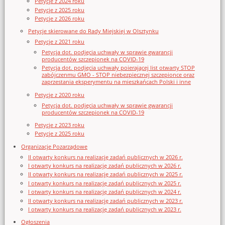
Petycje z 2024 roku
Petycje z 2025 roku
Petycje z 2026 roku
Petycje skierowane do Rady Miejskiej w Olsztynku
Petycje z 2021 roku
Petycja dot. podjęcia uchwały w sprawie gwarancji
producentów szczepionek na COVID-19
Petycja dot. podjęcia uchwały poierającej list otwarty STOP
zabójczenmu GMO - STOP niebezpiecznej szczepionce oraz
zaprzestania eksperymentu na mieszkańcach Polski i inne
Petycje z 2020 roku
Petycja dot. podjęcia uchwały w sprawie gwarancji
producentów szczepionek na COVID-19
Petycje z 2023 roku
Petycje z 2025 roku
Organizacje Pozarządowe
II otwarty konkurs na realizację zadań publicznych w 2026 r.
I otwarty konkurs na realizację zadań publicznych w 2026 r.
II otwarty konkurs na realizację zadań publicznych w 2025 r.
I otwarty konkurs na realizację zadań publicznych w 2025 r.
I otwarty konkurs na realizację zadań publicznych w 2024 r.
II otwarty konkurs na realizację zadań publicznych w 2023 r.
I otwarty konkurs na realizację zadań publicznych w 2023 r.
Ogłoszenia