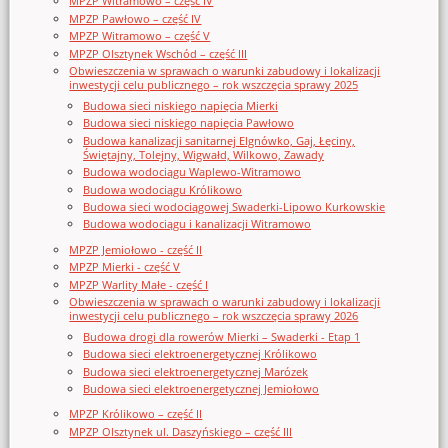
MPZP Witramowo – część IV
MPZP Pawłowo – część IV
MPZP Witramowo – część V
MPZP Olsztynek Wschód – część III
Obwieszczenia w sprawach o warunki zabudowy i lokalizacji
inwestycji celu publicznego – rok wszczęcia sprawy 2025
Budowa sieci niskiego napięcia Mierki
Budowa sieci niskiego napięcia Pawłowo
Budowa kanalizacji sanitarnej Elgnówko, Gaj, Łęciny,
Świętajny, Tolejny, Wigwałd, Wilkowo, Zawady
Budowa wodociągu Waplewo-Witramowo
Budowa wodociągu Królikowo
Budowa sieci wodociągowej Swaderki-Lipowo Kurkowskie
Budowa wodociągu i kanalizacji Witramowo
MPZP Jemiołowo - część II
MPZP Mierki - część V
MPZP Warlity Małe - część I
Obwieszczenia w sprawach o warunki zabudowy i lokalizacji
inwestycji celu publicznego – rok wszczęcia sprawy 2026
Budowa drogi dla rowerów Mierki – Swaderki - Etap 1
Budowa sieci elektroenergetycznej Królikowo
Budowa sieci elektroenergetycznej Marózek
Budowa sieci elektroenergetycznej Jemiołowo
MPZP Królikowo – część II
MPZP Olsztynek ul. Daszyńskiego – część III