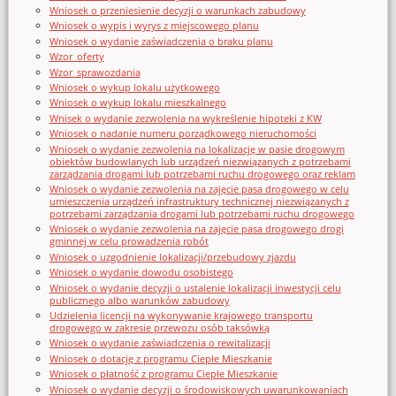
Wniosek o przeniesienie decyzji o warunkach zabudowy
Wniosek o wypis i wyrys z miejscowego planu
Wniosek o wydanie zaświadczenia o braku planu
Wzor_oferty
Wzor_sprawozdania
Wniosek o wykup lokalu użytkowego
Wniosek o wykup lokalu mieszkalnego
Wnisek o wydanie zezwolenia na wykreślenie hipoteki z KW
Wniosek o nadanie numeru porządkowego nieruchomości
Wniosek o wydanie zezwolenia na lokalizację w pasie drogowym
obiektów budowlanych lub urządzeń niezwiązanych z potrzebami
zarządzania drogami lub potrzebami ruchu drogowego oraz reklam
Wniosek o wydanie zezwolenia na zajęcie pasa drogowego w celu
umieszczenia urządzeń infrastruktury technicznej niezwiązanych z
potrzebami zarządzania drogami lub potrzebami ruchu drogowego
Wniosek o wydanie zezwolenia na zajęcie pasa drogowego drogi
gminnej w celu prowadzenia robót
Wniosek o uzgodnienie lokalizacji/przebudowy zjazdu
Wniosek o wydanie dowodu osobistego
Wniosek o wydanie decyzji o ustalenie lokalizacji inwestycji celu
publicznego albo warunków zabudowy
Udzielenia licencji na wykonywanie krajowego transportu
drogowego w zakresie przewozu osób taksówką
Wniosek o wydanie zaświadczenia o rewitalizacji
Wniosek o dotację z programu Ciepłe Mieszkanie
Wniosek o płatność z programu Ciepłe Mieszkanie
Wniosek o wydanie decyzji o środowiskowych uwarunkowaniach