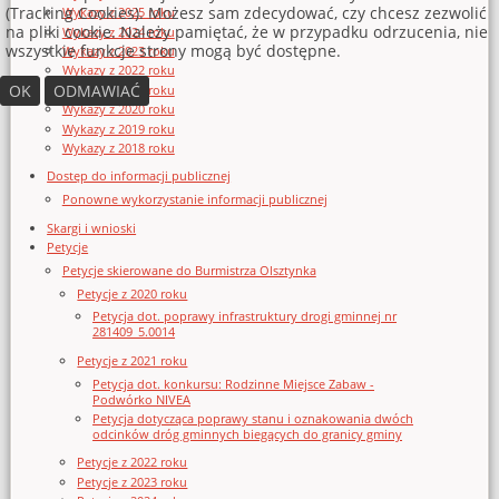
(Tracking Cookies). Możesz sam zdecydować, czy chcesz zezwolić
Wykazy z 2025 roku
na pliki cookie. Należy pamiętać, że w przypadku odrzucenia, nie
Wykazy z 2024 roku
wszystkie funkcje strony mogą być dostępne.
Wykazy z 2023 roku
Wykazy z 2022 roku
OK
ODMAWIAĆ
Wykazy z 2021 roku
Wykazy z 2020 roku
Wykazy z 2019 roku
Wykazy z 2018 roku
Dostęp do informacji publicznej
Ponowne wykorzystanie informacji publicznej
Skargi i wnioski
Petycje
Petycje skierowane do Burmistrza Olsztynka
Petycje z 2020 roku
Petycja dot. poprawy infrastruktury drogi gminnej nr
281409_5.0014
Petycje z 2021 roku
Petycja dot. konkursu: Rodzinne Miejsce Zabaw -
Podwórko NIVEA
Petycja dotycząca poprawy stanu i oznakowania dwóch
odcinków dróg gminnych biegących do granicy gminy
Petycje z 2022 roku
Petycje z 2023 roku