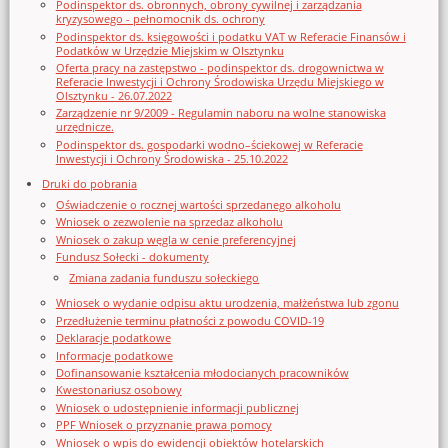
Podinspektor ds. obronnych, obrony cywilnej i zarządzania
kryzysowego - pełnomocnik ds. ochrony
Podinspektor ds. księgowości i podatku VAT w Referacie Finansów i
Podatków w Urzędzie Miejskim w Olsztynku
Oferta pracy na zastępstwo - podinspektor ds. drogownictwa w
Referacie Inwestycji i Ochrony Środowiska Urzędu Miejskiego w
Olsztynku - 26.07.2022
Zarządzenie nr 9/2009 - Regulamin naboru na wolne stanowiska
urzędnicze.
Podinspektor ds. gospodarki wodno–ściekowej w Referacie
Inwestycji i Ochrony Środowiska - 25.10.2022
Druki do pobrania
Oświadczenie o rocznej wartości sprzedanego alkoholu
Wniosek o zezwolenie na sprzedaz alkoholu
Wniosek o zakup węgla w cenie preferencyjnej
Fundusz Sołecki - dokumenty
Zmiana zadania funduszu sołeckiego
Wniosek o wydanie odpisu aktu urodzenia, małżeństwa lub zgonu
Przedłużenie terminu płatności z powodu COVID-19
Deklaracje podatkowe
Informacje podatkowe
Dofinansowanie kształcenia młodocianych pracowników
Kwestonariusz osobowy
Wniosek o udostępnienie informacji publicznej
PPF Wniosek o przyznanie prawa pomocy
Wniosek o wpis do ewidencji obiektów hotelarskich