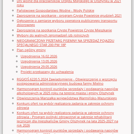
Dni wolne dla pracowników Urzędu Miejskiego w Olsztynku w 2021
roku
Państwowe Gospodarstwo Wodne - Wody Polskie
Zaproszenie na spotkanie - program Czyste Powietrze grudzień 2021
Ogłoszenie o zamiarze wyboru operatora publicznego transportu
zbiorowego
Zaproszenie na spotkania Czyste Powietrze Czyste Mieszkanie
Wybory do walnych zgromadzeń izb rolniczych
NIEOGRANICZONY PRZETARG PISEMNY NA SPRZEDAŻ POJAZDU
SPECJALNEGO STAR 200 PM 18P
Plan ogólny gminy
Uzgodnienia 16.02.2026
Uzgodnienia 13.05.2026
Uzgodnienia 29.05.2026
Projekt przekazany do uchwalenia
RGGIOŚ.6220.5.2024 Zawiadomienie - Obwieszczenie o wszczęciu
postępowania administracyjnego budowa farmy Mielno
Harmonogram kontroli punktów sprzedaży i podawania napojów
alkoholowych w 2025 roku na terenie miasta i gminy Olsztynek
Obwieszczenia Marszałka województwa Warmińsko-Mazurskiego
Konkurs ofert na wybór realizatora zadania w zakresie ochrony
zdrowia
Konkurs ofert na wybór realizatora zadania w zakresie ochrony
zdrowia - Program polityki zdrowotnej w zakresie rehabilitacji
leczniczej dla mieszkańców Gminy Olsztynek na lata 2025-2027 na
rok 2026
Harmonogram kontroli punktów sprzedaży i podawania napojów