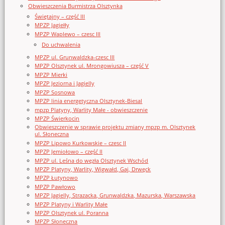
Obwieszczenia Burmistrza Olsztynka
Świętajny – część III
MPZP Jagiełły
MPZP Waplewo – czesc III
Do uchwalenia
MPZP ul. Grunwaldzka-czesc III
MPZP Olsztynek ul. Mrongowiusza – część V
MPZP Mierki
MPZP Jeziorna i Jagielly
MPZP Sosnowa
MPZP linia energetyczna Olsztynek-Biesal
mpzp Platyny, Warlity Małe - obwieszczenie
MPZP Świerkocin
Obwieszczenie w sprawie projektu zmiany mpzp m. Olsztynek
ul. Słoneczna
MPZP Lipowo Kurkowskie – czesc II
MPZP Jemiołowo – część II
MPZP ul. Leśna do węzła Olsztynek Wschód
MPZP Platyny, Warlity, Wigwałd, Gaj, Drwęck
MPZP Łutynowo
MPZP Pawłowo
MPZP Jagielly, Strazacka, Grunwaldzka, Mazurska, Warszawska
MPZP Platyny i Warlity Małe
MPZP Olsztynek ul. Poranna
MPZP Słoneczna