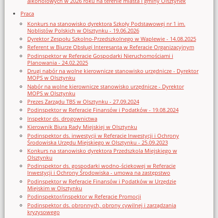
alkoholowych w 2026 roku na terenie miasta i gminy Olsztynek
Praca
Konkurs na stanowisko dyrektora Szkoły Podstawowej nr 1 im.
Noblistów Polskich w Olsztynku - 19.06.2026
Dyrektor Zespołu Szkolno-Przedszkolnego w Waplewie - 14.08.2025
Referent w Biurze Obsługi Interesanta w Referacie Organizacyjnym
Podinspektor w Referacie Gospodarki Nieruchomościami i
Planowania - 24.02.2025
Drugi nabór na wolne kierownicze stanowisko urzędnicze - Dyrektor
MOPS w Olsztynku
Nabór na wolne kierownicze stanowisko urzędnicze - Dyrektor
MOPS w Olsztynku
Prezes Zarządu TBS w Olsztynku - 27.09.2024
Podinspektor w Referacie Finansów i Podatków - 19.08.2024
Inspektor ds. drogownictwa
Kierownik Biura Rady Miejskiej w Olsztynku
Podinspektor ds. inwestycji w Referacie Inwestycji i Ochrony
Środowiska Urzędu Miejskiego w Olsztynku - 25.09.2023
Konkurs na stanowisko dyrektora Przedszkola Miejskiego w
Olsztynku
Podinspektor ds. gospodarki wodno-ściekowej w Referacie
Inwestycji i Ochrony Środowiska - umowa na zastępstwo
Podinspektor w Referacie Finansów i Podatków w Urzędzie
Miejskim w Olsztynku
Podinspektor/inspektor w Referacie Promocji
Podinspektor ds. obronnych, obrony cywilnej i zarządzania
kryzysowego