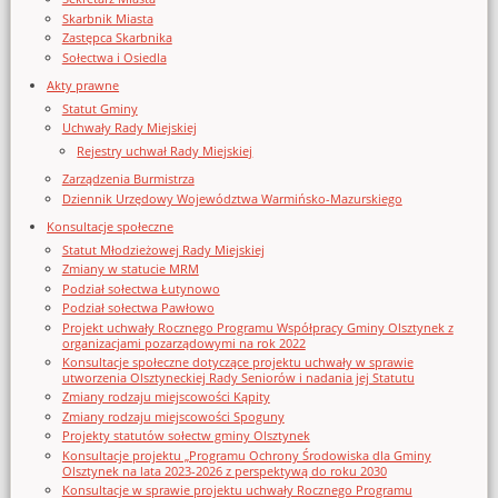
Skarbnik Miasta
Zastępca Skarbnika
Sołectwa i Osiedla
Akty prawne
Statut Gminy
Uchwały Rady Miejskiej
Rejestry uchwał Rady Miejskiej
Zarządzenia Burmistrza
Dziennik Urzędowy Województwa Warmińsko-Mazurskiego
Konsultacje społeczne
Statut Młodzieżowej Rady Miejskiej
Zmiany w statucie MRM
Podział sołectwa Łutynowo
Podział sołectwa Pawłowo
Projekt uchwały Rocznego Programu Współpracy Gminy Olsztynek z
organizacjami pozarządowymi na rok 2022
Konsultacje społeczne dotyczące projektu uchwały w sprawie
utworzenia Olsztyneckiej Rady Seniorów i nadania jej Statutu
Zmiany rodzaju miejscowości Kąpity
Zmiany rodzaju miejscowości Spoguny
Projekty statutów sołectw gminy Olsztynek
Konsultacje projektu „Programu Ochrony Środowiska dla Gminy
Olsztynek na lata 2023-2026 z perspektywą do roku 2030
Konsultacje w sprawie projektu uchwały Rocznego Programu