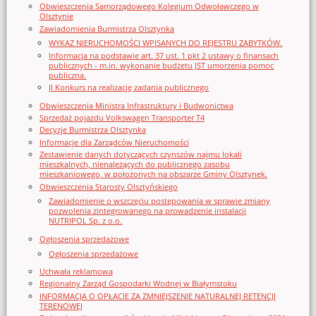
Obwieszczenia Samorządowego Kolegium Odwoławczego w
Olsztynie
Zawiadomienia Burmistrza Olsztynka
WYKAZ NIERUCHOMOŚCI WPISANYCH DO REJESTRU ZABYTKÓW.
Informacja na podstawie art. 37 ust. 1 pkt 2 ustawy o finansach
publicznych - m.in. wykonanie budżetu JST umorzenia pomoc
publiczna.
II Konkurs na realizację zadania publicznego
Obwieszczenia Ministra Infrastruktury i Budwonictwa
Sprzedaż pojazdu Volkswagen Transporter T4
Decyzje Burmistrza Olsztynka
Informacje dla Zarządców Nieruchomości
Zestawienie danych dotyczących czynszów najmu lokali
mieszkalnych, nienależących do publicznego zasobu
mieszkaniowego, w położonych na obszarze Gminy Olsztynek.
Obwieszczenia Starosty Olsztyńskiego
Zawiadomienie o wszczęciu postępowania w sprawie zmiany
pozwolenia zintegrowanego na prowadzenie instalacji
NUTRIPOL Sp. z o.o.
Ogłoszenia sprzedażowe
Ogłoszenia sprzedażowe
Uchwała reklamowa
Regionalny Zarząd Gospodarki Wodnej w Białymstoku
INFORMACJA O OPŁACIE ZA ZMNIEJSZENIE NATURALNEJ RETENCJI
TERENOWEJ