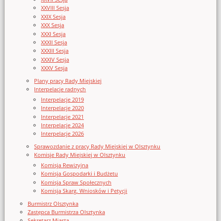
XXVIII Sesja
XXIX Sesja
XXX Sesja
XXXI Sesja
XXXII Sesja
XXXIII Sesja
XXXIV Sesja
XXXV Sesja
Plany pracy Rady Miejskiej
Interpelacje radnych
Interpelacje 2019
Interpelacje 2020
Interpelacje 2021
Interpelacje 2024
Interpelacje 2026
Sprawozdanie z pracy Rady Miejskiej w Olsztynku
Komisje Rady Miejskiej w Olsztynku
Komisja Rewizyjna
Komisja Gospodarki i Budżetu
Komisja Spraw Społecznych
Komisja Skarg, Wniosków i Petycji
Burmistrz Olsztynka
Zastępca Burmistrza Olsztynka
Sekretarz Miasta