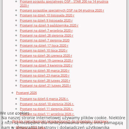
Przetarg pojazdu specjalnego OSP - STAR 200 na 14 grudnia
2020 r
Przetarg pojazdów specjalnych OSP na 04 grudnia 2020 r
Przetarg na dzień 10 listopada 2020 r
Przetarg na dzień 9 listopada 2020 r
Przetargi na dzień 9 października 2020 r
Przetargi na dzień 7 września 2020 r
Przetargi na dzień 28 sierpnia 2020 r
Przetargi na dzień 7 sierpnia 2020
Przetargi na dzień 17 lipca 2020 r
Przetarg na dzień 10 lipca 2020 r
Przetarg na dzień 26 czerwca 2020 r
Przetargi na dzień 19 czerwca 2020 r
Przetargi na dzień 3 kwietnia 2020 r
Przetarg na dzień 30 marca 2020 r
Przetarg na dzień 23 marca 2020 r
Przetarg na dzień 28 lutego 2020 r
Przetargi na dzień 21 lutego 2020 r
Przetargi 2026
Przetarg na dzień 6 marca 2026 r.
Przetargi na dzień 10 sierpnia 2026 r.
Przetarg na dzień 11 sierpnia 2026 r.
We use cookies
Przetarg na dzień 11 września 2026 r.
Na naszej stronie internetowej używamy plików cookie. Niektóre
Wykazy nieruchomości przeznaczonych do sprzedaży i dzierżawy
z nich są niezbędne dla funkcjonowania strony, inne pomagają
nam w ulepszaniu tej strony i doświadczeń użytkownika
Wykazy z 2026 roku