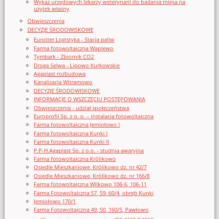
Wykaz urzędowych lekarzy weterynarii do badania mięsa na
użytek własny
Obwieszczenia
DECYZJE ŚRODOWISKOWE
Eurotter Logistyka - Stacja paliw
Farma fotowoltaiczna Waplewo
Tymbark - Zbiornik CO2
Droga Selwa - Lipowo Kurkowskie
Agaplast rozbudowa
Kanalizacja Witramowo
DECYZJE ŚRODOWISKOWE
INFORMACJE O WSZCZĘCIU POSTĘPOWANIA
Obwieszczenia - udział społeczeństwa
Europrofil Sp. z o. o. – instalacja fotowoltaiczna
Farma fotowoltaiczna Jemiołowo I
Farma fotowoltaiczna Kunki I
Farma fotowoltaiczna Kunki II
P.P-H.Agaplast Sp. z o.o. - studnia awaryjna
Farma fotowoltaiczna Królikowo
Osiedle Mieszkaniowe, Królikowo dz. nr 42/7
Osiedle Mieszkaniowe, Królikowo dz. nr 166/8
Farma fotowoltaiczna Wilkowo 106-6, 106-11
Farma Fotowoltaiczna 57, 59, 60/4, obręb Kunki
Jemiołowo 170/1
Farma Fotowoltaiczna 49, 50, 160/5, Pawłowo