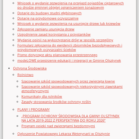
Wniosek o wydanie zezwolenia na przejazd pojazdów ciężarowych
po drodze gminnej objętej ograniczeniem tonażowym
Dotacje do budowy studni głębinowych
Dotacje na przydomowe oczyszczalnie
Wniosek o wydanie zezwolenia na usunięcie drzew lub krzewów
Zgłoszenie zamiaru usunięcia drzew
Uzgodnienie zasad korzystania z przystanków
Wydanie opinii na wykorzystanie dróg w sposób szczególny
Formularz zgłoszenia do ewidencji zbiorników bezodpływowych i
przydomowych oczyszczalni ścieków
Pismo dotyczące aktu planowania przestrzennego
modeLOWE przestrzenie edukacji i integracji w Gminie Olsztynek
Ochrona Środowiska
Rolnictwo
Szacowanie szkód spowodowanych przez zwierzęta łowne
Szacowanie szkód spowodowanych niekorzystnymi zjawiskami
atmosferycznymi
Komunikaty dla rolników
Zasady stosowania środków ochrony roślin
PLANY I PROGRAMY
„PROGRAM OCHRONY ŚRODOWISKA DLA GMINY OLSZTYNEK
NA LATA 2019-2022 Z PERSPEKTYWĄ DO ROKU 2026”
Program opieki nad zwierzętami bezdomnymi
Ogloszenie Powiatowego Lekarza Weterynarii w Olsztynie