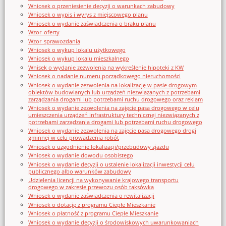
Wniosek o przeniesienie decyzji o warunkach zabudowy
Wniosek o wypis i wyrys z miejscowego planu
Wniosek o wydanie zaświadczenia o braku planu
Wzor_oferty
Wzor_sprawozdania
Wniosek o wykup lokalu użytkowego
Wniosek o wykup lokalu mieszkalnego
Wnisek o wydanie zezwolenia na wykreślenie hipoteki z KW
Wniosek o nadanie numeru porządkowego nieruchomości
Wniosek o wydanie zezwolenia na lokalizację w pasie drogowym
obiektów budowlanych lub urządzeń niezwiązanych z potrzebami
zarządzania drogami lub potrzebami ruchu drogowego oraz reklam
Wniosek o wydanie zezwolenia na zajęcie pasa drogowego w celu
umieszczenia urządzeń infrastruktury technicznej niezwiązanych z
potrzebami zarządzania drogami lub potrzebami ruchu drogowego
Wniosek o wydanie zezwolenia na zajęcie pasa drogowego drogi
gminnej w celu prowadzenia robót
Wniosek o uzgodnienie lokalizacji/przebudowy zjazdu
Wniosek o wydanie dowodu osobistego
Wniosek o wydanie decyzji o ustalenie lokalizacji inwestycji celu
publicznego albo warunków zabudowy
Udzielenia licencji na wykonywanie krajowego transportu
drogowego w zakresie przewozu osób taksówką
Wniosek o wydanie zaświadczenia o rewitalizacji
Wniosek o dotację z programu Ciepłe Mieszkanie
Wniosek o płatność z programu Ciepłe Mieszkanie
Wniosek o wydanie decyzji o środowiskowych uwarunkowaniach