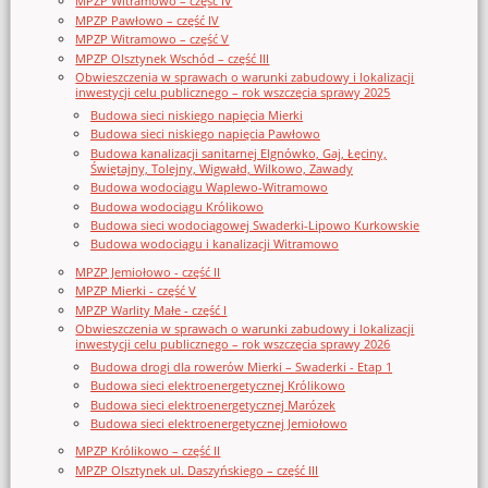
MPZP Witramowo – część IV
MPZP Pawłowo – część IV
MPZP Witramowo – część V
MPZP Olsztynek Wschód – część III
Obwieszczenia w sprawach o warunki zabudowy i lokalizacji
inwestycji celu publicznego – rok wszczęcia sprawy 2025
Budowa sieci niskiego napięcia Mierki
Budowa sieci niskiego napięcia Pawłowo
Budowa kanalizacji sanitarnej Elgnówko, Gaj, Łęciny,
Świętajny, Tolejny, Wigwałd, Wilkowo, Zawady
Budowa wodociągu Waplewo-Witramowo
Budowa wodociągu Królikowo
Budowa sieci wodociągowej Swaderki-Lipowo Kurkowskie
Budowa wodociągu i kanalizacji Witramowo
MPZP Jemiołowo - część II
MPZP Mierki - część V
MPZP Warlity Małe - część I
Obwieszczenia w sprawach o warunki zabudowy i lokalizacji
inwestycji celu publicznego – rok wszczęcia sprawy 2026
Budowa drogi dla rowerów Mierki – Swaderki - Etap 1
Budowa sieci elektroenergetycznej Królikowo
Budowa sieci elektroenergetycznej Marózek
Budowa sieci elektroenergetycznej Jemiołowo
MPZP Królikowo – część II
MPZP Olsztynek ul. Daszyńskiego – część III