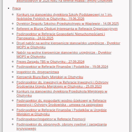
alkoholowych w 2026 roku na terenie miasta i gminy Olsztynek
Praca
Konkurs na stanowisko dyrektora Szkoły Podstawowej nr 1 im.
Noblistów Polskich w Olsztynku - 19.06.2026
Dyrektor Zespołu Szkolno-Przedszkolnego w Waplewie - 14.08.2025
Referent w Biurze Obsługi Interesanta w Referacie Organizacyjnym
Podinspektor w Referacie Gospodarki Nieruchomościami i
Planowania - 24.02.2025
Drugi nabór na wolne kierownicze stanowisko urzędnicze - Dyrektor
MOPS w Olsztynku
Nabór na wolne kierownicze stanowisko urzędnicze - Dyrektor
MOPS w Olsztynku
Prezes Zarządu TBS w Olsztynku - 27.09.2024
Podinspektor w Referacie Finansów i Podatków - 19.08.2024
Inspektor ds. drogownictwa
Kierownik Biura Rady Miejskiej w Olsztynku
Podinspektor ds. inwestycji w Referacie Inwestycji i Ochrony
Środowiska Urzędu Miejskiego w Olsztynku - 25.09.2023
Konkurs na stanowisko dyrektora Przedszkola Miejskiego w
Olsztynku
Podinspektor ds. gospodarki wodno-ściekowej w Referacie
Inwestycji i Ochrony Środowiska - umowa na zastępstwo
Podinspektor w Referacie Finansów i Podatków w Urzędzie
Miejskim w Olsztynku
Podinspektor/inspektor w Referacie Promocji
Podinspektor ds. obronnych, obrony cywilnej i zarządzania
kryzysowego