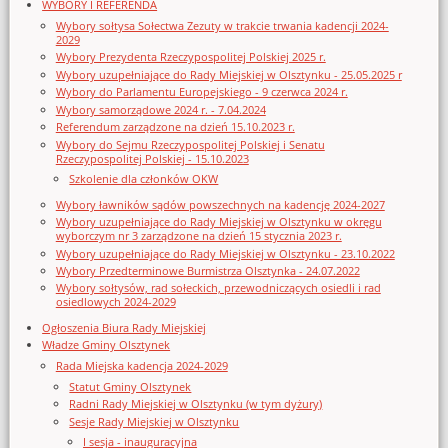
WYBORY I REFERENDA
Wybory sołtysa Sołectwa Zezuty w trakcie trwania kadencji 2024-
2029
Wybory Prezydenta Rzeczypospolitej Polskiej 2025 r.
Wybory uzupełniające do Rady Miejskiej w Olsztynku - 25.05.2025 r
Wybory do Parlamentu Europejskiego - 9 czerwca 2024 r.
Wybory samorządowe 2024 r. - 7.04.2024
Referendum zarządzone na dzień 15.10.2023 r.
Wybory do Sejmu Rzeczypospolitej Polskiej i Senatu
Rzeczypospolitej Polskiej - 15.10.2023
Szkolenie dla członków OKW
Wybory ławników sądów powszechnych na kadencję 2024-2027
Wybory uzupełniające do Rady Miejskiej w Olsztynku w okręgu
wyborczym nr 3 zarządzone na dzień 15 stycznia 2023 r.
Wybory uzupełniające do Rady Miejskiej w Olsztynku - 23.10.2022
Wybory Przedterminowe Burmistrza Olsztynka - 24.07.2022
Wybory sołtysów, rad sołeckich, przewodniczących osiedli i rad
osiedlowych 2024-2029
Ogłoszenia Biura Rady Miejskiej
Władze Gminy Olsztynek
Rada Miejska kadencja 2024-2029
Statut Gminy Olsztynek
Radni Rady Miejskiej w Olsztynku (w tym dyżury)
Sesje Rady Miejskiej w Olsztynku
I sesja - inauguracyjna