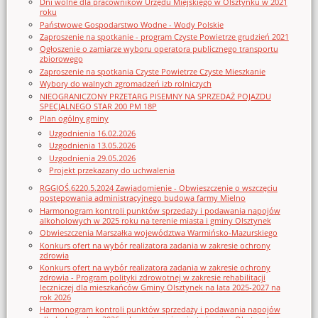
Dni wolne dla pracowników Urzędu Miejskiego w Olsztynku w 2021
roku
Państwowe Gospodarstwo Wodne - Wody Polskie
Zaproszenie na spotkanie - program Czyste Powietrze grudzień 2021
Ogłoszenie o zamiarze wyboru operatora publicznego transportu
zbiorowego
Zaproszenie na spotkania Czyste Powietrze Czyste Mieszkanie
Wybory do walnych zgromadzeń izb rolniczych
NIEOGRANICZONY PRZETARG PISEMNY NA SPRZEDAŻ POJAZDU
SPECJALNEGO STAR 200 PM 18P
Plan ogólny gminy
Uzgodnienia 16.02.2026
Uzgodnienia 13.05.2026
Uzgodnienia 29.05.2026
Projekt przekazany do uchwalenia
RGGIOŚ.6220.5.2024 Zawiadomienie - Obwieszczenie o wszczęciu
postępowania administracyjnego budowa farmy Mielno
Harmonogram kontroli punktów sprzedaży i podawania napojów
alkoholowych w 2025 roku na terenie miasta i gminy Olsztynek
Obwieszczenia Marszałka województwa Warmińsko-Mazurskiego
Konkurs ofert na wybór realizatora zadania w zakresie ochrony
zdrowia
Konkurs ofert na wybór realizatora zadania w zakresie ochrony
zdrowia - Program polityki zdrowotnej w zakresie rehabilitacji
leczniczej dla mieszkańców Gminy Olsztynek na lata 2025-2027 na
rok 2026
Harmonogram kontroli punktów sprzedaży i podawania napojów