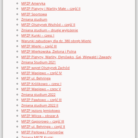
MPZP Ameryka
MPZP Platyny i Warlity Małe – część II
MPZP Sportowa
Zmiana studium
MPZP Olsztynek Wschód – część II
Zmiana studium – drugie wyłożenie
MPZP Kunki – czesc I
Warunki zabudowy dla dz. 380 obręb Mierki
MPZP Mierki – część III
MPZP Mierkowska, Zielona i Polna
MPZP Platyny, Warlity, Elgnówko, Gaj, Wigwałd i Zawady
Zmiana Studium 2021
MPZP węzeł Olsztynek Zachód
MPZP Waplewo – część IV
MPZP ul. Behringa
MPZP Królikowo – czesc I
MPZP Waplewo – czesc V
Zmiana studium 2022
MPZP Pawłowo – część III
Zmiana studium 2022 II
MPZP jezioro Jemiołowo
MPZP Wilcza – obszar A
MPZP Gąsiorowo – część III
MPZP ul. Behringa – część II
MPZP Perłowa i Pionierów
Zmiana MPZP Kunki