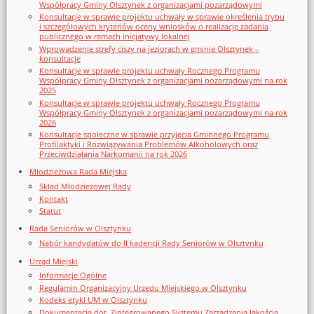
Współpracy Gminy Olsztynek z organizacjami pozarządowymi
Konsultacje w sprawie projektu uchwały w sprawie określenia trybu
i szczegółowych kryteriów oceny wniosków o realizację zadania
publicznego w ramach inicjatywy lokalnej
Wprowadzenie strefy ciszy na jeziorach w gminie Olsztynek –
konsultacje
Konsultacje w sprawie projektu uchwały Rocznego Programu
Współpracy Gminy Olsztynek z organizacjami pozarządowymi na rok
2025
Konsultacje w sprawie projektu uchwały Rocznego Programu
Współpracy Gminy Olsztynek z organizacjami pozarządowymi na rok
2026
Konsultacje społeczne w sprawie przyjęcia Gminnego Programu
Profilaktyki i Rozwiązywania Problemów Alkoholowych oraz
Przeciwdziałania Narkomanii na rok 2026
Młodzieżowa Rada Miejska
Skład Młodzieżowej Rady
Kontakt
Statut
Rada Seniorów w Olsztynku
Nabór kandydatów do II kadencji Rady Seniorów w Olsztynku
Urząd Miejski
Informacje Ogólne
Regulamin Organizacyjny Urzedu Miejskiego w Olsztynku
Kodeks etyki UM w Olsztynku
Dokumentacja dot. Zintegrowanego Systemu Zarządzania Jakością