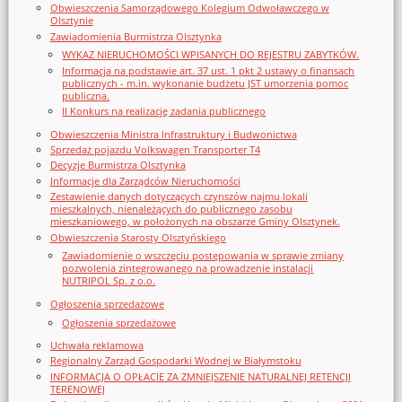
Obwieszczenia Samorządowego Kolegium Odwoławczego w
Olsztynie
Zawiadomienia Burmistrza Olsztynka
WYKAZ NIERUCHOMOŚCI WPISANYCH DO REJESTRU ZABYTKÓW.
Informacja na podstawie art. 37 ust. 1 pkt 2 ustawy o finansach
publicznych - m.in. wykonanie budżetu JST umorzenia pomoc
publiczna.
II Konkurs na realizację zadania publicznego
Obwieszczenia Ministra Infrastruktury i Budwonictwa
Sprzedaż pojazdu Volkswagen Transporter T4
Decyzje Burmistrza Olsztynka
Informacje dla Zarządców Nieruchomości
Zestawienie danych dotyczących czynszów najmu lokali
mieszkalnych, nienależących do publicznego zasobu
mieszkaniowego, w położonych na obszarze Gminy Olsztynek.
Obwieszczenia Starosty Olsztyńskiego
Zawiadomienie o wszczęciu postępowania w sprawie zmiany
pozwolenia zintegrowanego na prowadzenie instalacji
NUTRIPOL Sp. z o.o.
Ogłoszenia sprzedażowe
Ogłoszenia sprzedażowe
Uchwała reklamowa
Regionalny Zarząd Gospodarki Wodnej w Białymstoku
INFORMACJA O OPŁACIE ZA ZMNIEJSZENIE NATURALNEJ RETENCJI
TERENOWEJ