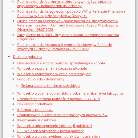
Podinspektor ds. obronnych, obrony cywilnej i zarządzania
kryzysowego - pełnomocnik ds. ochrony
Podinspektor ds. księgowości i podatku VAT w Referacie Finansów i
Podatków w Urzędzie Miejskim w Olsztynku
Oferta pracy na zastępstwo - podinspektor ds. drogownictwa w
Referacie Inwestycji i Ochrony Środowiska Urzędu Miejskiego w
Olsztynku - 26.07.2022
Zarządzenie nr 9/2009 - Regulamin naboru na wolne stanowiska
urzędnicze.
Podinspektor ds. gospodarki wodno–ściekowej w Referacie
Inwestycji i Ochrony Środowiska - 25.10.2022
Druki do pobrania
Oświadczenie o rocznej wartości sprzedanego alkoholu
Wniosek o zezwolenie na sprzedaz alkoholu
Wniosek o zakup węgla w cenie preferencyjnej
Fundusz Sołecki - dokumenty
Zmiana zadania funduszu sołeckiego
Wniosek o wydanie odpisu aktu urodzenia, małżeństwa lub zgonu
Przedłużenie terminu płatności z powodu COVID-19
Deklaracje podatkowe
Informacje podatkowe
Dofinansowanie kształcenia młodocianych pracowników
Kwestonariusz osobowy
Wniosek o udostępnienie informacji publicznej
PPF Wniosek o przyznanie prawa pomocy
Wniosek o wpis do ewidencji obiektów hotelarskich