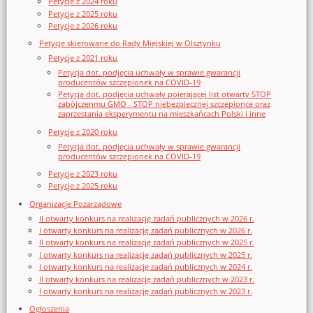
Petycje z 2024 roku
Petycje z 2025 roku
Petycje z 2026 roku
Petycje skierowane do Rady Miejskiej w Olsztynku
Petycje z 2021 roku
Petycja dot. podjęcia uchwały w sprawie gwarancji
producentów szczepionek na COVID-19
Petycja dot. podjęcia uchwały poierającej list otwarty STOP
zabójczenmu GMO - STOP niebezpiecznej szczepionce oraz
zaprzestania eksperymentu na mieszkańcach Polski i inne
Petycje z 2020 roku
Petycja dot. podjęcia uchwały w sprawie gwarancji
producentów szczepionek na COVID-19
Petycje z 2023 roku
Petycje z 2025 roku
Organizacje Pozarządowe
II otwarty konkurs na realizację zadań publicznych w 2026 r.
I otwarty konkurs na realizację zadań publicznych w 2026 r.
II otwarty konkurs na realizację zadań publicznych w 2025 r.
I otwarty konkurs na realizację zadań publicznych w 2025 r.
I otwarty konkurs na realizację zadań publicznych w 2024 r.
II otwarty konkurs na realizację zadań publicznych w 2023 r.
I otwarty konkurs na realizację zadań publicznych w 2023 r.
Ogłoszenia