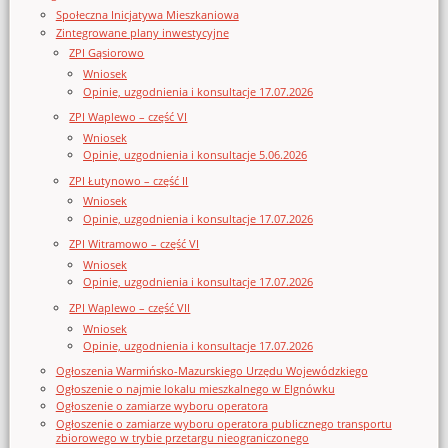
Społeczna Inicjatywa Mieszkaniowa
Zintegrowane plany inwestycyjne
ZPI Gąsiorowo
Wniosek
Opinie, uzgodnienia i konsultacje 17.07.2026
ZPI Waplewo – część VI
Wniosek
Opinie, uzgodnienia i konsultacje 5.06.2026
ZPI Łutynowo – część II
Wniosek
Opinie, uzgodnienia i konsultacje 17.07.2026
ZPI Witramowo – część VI
Wniosek
Opinie, uzgodnienia i konsultacje 17.07.2026
ZPI Waplewo – część VII
Wniosek
Opinie, uzgodnienia i konsultacje 17.07.2026
Ogłoszenia Warmińsko-Mazurskiego Urzędu Wojewódzkiego
Ogłoszenie o najmie lokalu mieszkalnego w Elgnówku
Ogłoszenie o zamiarze wyboru operatora
Ogłoszenie o zamiarze wyboru operatora publicznego transportu
zbiorowego w trybie przetargu nieograniczonego