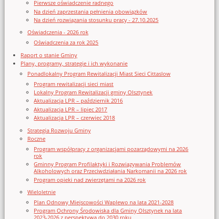
Pierwsze oświadczenie radnego
Na dzień zaprzestania pełnienia obowiązków
Na dzień rozwiązania stosunku pracy - 27.10.2025
Oświadczenia - 2026 rok
Oświadczenia za rok 2025
Raport o stanie Gminy
Plany, programy, strategie i ich wykonanie
Ponadlokalny Program Rewitalizacji Miast Sieci Cittaslow
Program rewitalizacji sieci miast
Lokalny Program Rewitalizacji gminy Olsztynek
Aktualizacja LPR – październik 2016
Aktualizacja LPR – lipiec 2017
Aktualizacja LPR – czerwiec 2018
Strategia Rozwoju Gminy
Roczne
Program współpracy z organizacjami pozarządowymi na 2026
rok
Gminny Program Profilaktyki i Rozwiązywania Problemów
Alkoholowych oraz Przeciwdziałania Narkomanii na 2026 rok
Program opieki nad zwierzętami na 2026 rok
Wieloletnie
Plan Odnowy Miejscowości Waplewo na lata 2021-2028
Program Ochrony Środowiska dla Gminy Olsztynek na lata
2023-2026 z perspektywą do 2030 roku