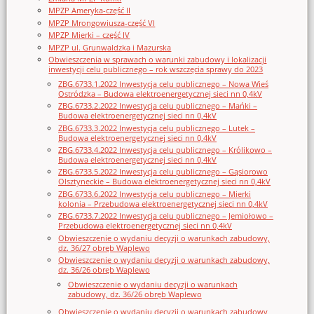
MPZP Ameryka-część II
MPZP Mrongowiusza-część VI
MPZP Mierki – część IV
MPZP ul. Grunwaldzka i Mazurska
Obwieszczenia w sprawach o warunki zabudowy i lokalizacji
inwestycji celu publicznego – rok wszczęcia sprawy do 2023
ZBG.6733.1.2022 Inwestycja celu publicznego – Nowa Wieś
Ostródzka – Budowa elektroenergetycznej sieci nn 0,4kV
ZBG.6733.2.2022 Inwestycja celu publicznego – Mańki –
Budowa elektroenergetycznej sieci nn 0,4kV
ZBG.6733.3.2022 Inwestycja celu publicznego – Lutek –
Budowa elektroenergetycznej sieci nn 0,4kV
ZBG.6733.4.2022 Inwestycja celu publicznego – Królikowo –
Budowa elektroenergetycznej sieci nn 0,4kV
ZBG.6733.5.2022 Inwestycja celu publicznego – Gąsiorowo
Olsztyneckie – Budowa elektroenergetycznej sieci nn 0,4kV
ZBG.6733.6.2022 Inwestycja celu publicznego – Mierki
kolonia – Przebudowa elektroenergetycznej sieci nn 0,4kV
ZBG.6733.7.2022 Inwestycja celu publicznego – Jemiołowo –
Przebudowa elektroenergetycznej sieci nn 0,4kV
Obwieszczenie o wydaniu decyzji o warunkach zabudowy,
dz. 36/27 obręb Waplewo
Obwieszczenie o wydaniu decyzji o warunkach zabudowy,
dz. 36/26 obręb Waplewo
Obwieszczenie o wydaniu decyzji o warunkach
zabudowy, dz. 36/26 obręb Waplewo
Obwieszczenie o wydaniu decyzji o warunkach zabudowy,