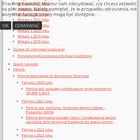
(Tracking Cookies). Możesz sam zdecydować, czy chcesz zezwolić
Wykazy z 2025 roku
na pliki cookie. Należy pamiętać, że w przypadku odrzucenia, nie
Wykazy z 2024 roku
wszystkie funkcje strony mogą być dostępne.
Wykazy z 2023 roku
Wykazy z 2022 roku
OK
ODMAWIAĆ
Wykazy z 2021 roku
Wykazy z 2020 roku
Wykazy z 2019 roku
Wykazy z 2018 roku
Dostęp do informacji publicznej
Ponowne wykorzystanie informacji publicznej
Skargi i wnioski
Petycje
Petycje skierowane do Burmistrza Olsztynka
Petycje z 2020 roku
Petycja dot. poprawy infrastruktury drogi gminnej nr
281409_5.0014
Petycje z 2021 roku
Petycja dot. konkursu: Rodzinne Miejsce Zabaw -
Podwórko NIVEA
Petycja dotycząca poprawy stanu i oznakowania dwóch
odcinków dróg gminnych biegących do granicy gminy
Petycje z 2022 roku
Petycje z 2023 roku