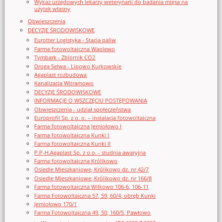
Wykaz urzędowych lekarzy weterynarii do badania mięsa na
użytek własny
Obwieszczenia
DECYZJE ŚRODOWISKOWE
Eurotter Logistyka - Stacja paliw
Farma fotowoltaiczna Waplewo
Tymbark - Zbiornik CO2
Droga Selwa - Lipowo Kurkowskie
Agaplast rozbudowa
Kanalizacja Witramowo
DECYZJE ŚRODOWISKOWE
INFORMACJE O WSZCZĘCIU POSTĘPOWANIA
Obwieszczenia - udział społeczeństwa
Europrofil Sp. z o. o. – instalacja fotowoltaiczna
Farma fotowoltaiczna Jemiołowo I
Farma fotowoltaiczna Kunki I
Farma fotowoltaiczna Kunki II
P.P-H.Agaplast Sp. z o.o. - studnia awaryjna
Farma fotowoltaiczna Królikowo
Osiedle Mieszkaniowe, Królikowo dz. nr 42/7
Osiedle Mieszkaniowe, Królikowo dz. nr 166/8
Farma fotowoltaiczna Wilkowo 106-6, 106-11
Farma Fotowoltaiczna 57, 59, 60/4, obręb Kunki
Jemiołowo 170/1
Farma Fotowoltaiczna 49, 50, 160/5, Pawłowo