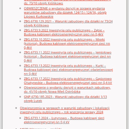
dz. 73/10 obręb Królikowo
OBWIESZCZENIE o wydaniu decyzji w sprawie wydania
warunków zabudowy dla działek 124/15 i 124/16, obręb
Lipowo Kurkowskie
ZBG.6730.129.2021 – Warunki zabudowy dla działki nr 73/24
obręb Królikowo
ZBG.6733.9.2022 Inwestycja celu publicznego – Ząbie –
Budowa kablowej elektroenergetycznej sieci nn 0,4kV
ZBG.6733.10.2022 Inwestycja celu publicznego – Mierki
(kolonia)– Budowa kablowej elektroenergetycznej sieci nn
0,4kV
ZBG.6733.11.2022 Inwestycja celu publicznego – Jemiołowo
(kolonia) – Budowa kablowej elektroenergetycznej sieci nn
0,4kV
ZBG.6733.13.2022 Inwestycja celu publicznego – Kurki –
Budowa kablowej sieci elektroenergetycznej oświetleniowej
nn 0,4kV
ZBG.6733.17.2022 Inwestycja celu publicznego – Gąsiorowo
Olsztyneckie – Budowa elektroenergetycznej sieci nn 0,4 kV
Obwieszczenie o wydaniu decyzji o warunkach zabudowy,
dz. 41/10 obręb Nowa Wieś Ostródzka
GNP.6730.185.2023 - Warunki zabudowy dla działki 1/13
obręb Lutek
Obwieszczenia w sprawach o warunki zabudowy i lokalizacji
inwestycji celu publicznego – rok wszczęcia sprawy 2024
ZBG.6733.1.2024 – Łutynowo – Budowa kablowej sieci
elektroenergetycznej nn 0,4 kV