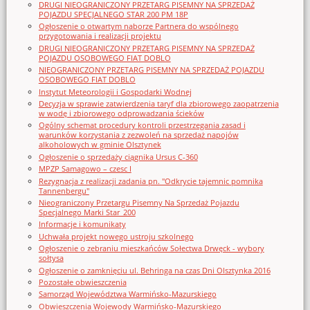
DRUGI NIEOGRANICZONY PRZETARG PISEMNY NA SPRZEDAŻ
POJAZDU SPECJALNEGO STAR 200 PM 18P
Ogłoszenie o otwartym naborze Partnera do wspólnego
przygotowania i realizacji projektu
DRUGI NIEOGRANICZONY PRZETARG PISEMNY NA SPRZEDAŻ
POJAZDU OSOBOWEGO FIAT DOBLO
NIEOGRANICZONY PRZETARG PISEMNY NA SPRZEDAŻ POJAZDU
OSOBOWEGO FIAT DOBLO
Instytut Meteorologii i Gospodarki Wodnej
Decyzja w sprawie zatwierdzenia taryf dla zbiorowego zaopatrzenia
w wodę i zbiorowego odprowadzania ścieków
Ogólny schemat procedury kontroli przestrzegania zasad i
warunków korzystania z zezwoleń na sprzedaż napojów
alkoholowych w gminie Olsztynek
Ogłoszenie o sprzedaży ciągnika Ursus C-360
MPZP Samagowo – czesc I
Rezygnacja z realizacji zadania pn. "Odkrycie tajemnic pomnika
Tannenbergu"
Nieograniczony Przetargu Pisemny Na Sprzedaż Pojazdu
Specjalnego Marki Star_200
Informacje i komunikaty
Uchwała projekt nowego ustroju szkolnego
Ogłoszenie o zebraniu mieszkańców Sołectwa Drwęck - wybory
sołtysa
Ogłoszenie o zamknięciu ul. Behringa na czas Dni Olsztynka 2016
Pozostałe obwieszczenia
Samorząd Województwa Warmińsko-Mazurskiego
Obwieszczenia Wojewody Warmińsko-Mazurskiego