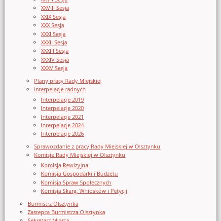
XXVIII Sesja
XXIX Sesja
XXX Sesja
XXXI Sesja
XXXII Sesja
XXXIII Sesja
XXXIV Sesja
XXXV Sesja
Plany pracy Rady Miejskiej
Interpelacje radnych
Interpelacje 2019
Interpelacje 2020
Interpelacje 2021
Interpelacje 2024
Interpelacje 2026
Sprawozdanie z pracy Rady Miejskiej w Olsztynku
Komisje Rady Miejskiej w Olsztynku
Komisja Rewizyjna
Komisja Gospodarki i Budżetu
Komisja Spraw Społecznych
Komisja Skarg, Wniosków i Petycji
Burmistrz Olsztynka
Zastępca Burmistrza Olsztynka
Sekretarz Miasta