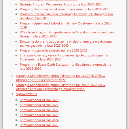
Gminny Program Wspierania Rodziny na lata 2024-2026
Program Osłonowy w zakresie dożywiania na lata 2024-2028
Program Przeciwdziałania Przemocy Domowej i Ochrony Osób
na lata 2023-2028
Program Opieki nad Zabytkami Gminy Olsztynek na lata 2025-
2028
Wieloletni Program Gospodarowania Mieszkaniowym Zasobem
Gminy na lata 2026-2030
Założenia do planu zaopatrzenia w ciepło, energię elektryczna i
paliwa gazowe na lata 2026-2040
Program usuwania azbestu na lata 2025-2032
Strategia Rozwiązywania Problemów Społecznych w gminie
Olsztynek na lata 2026-2035
Program na Rzecz Osób Starszych i z Niepełnosprawnością na
lata 2025-2030
Strategia Młodzieżowa gminy Olsztynek na lata 2026-2030 w
obszarze sportu wśród młodzieży
Strategia Młodzieżowa gminy Olsztynek na lata 2026-2030 w
obszarze zdrowia psychicznego młodych osób
Sprawozdania
Sprawozdania za rok 2020
Sprawozdania za rok 2021
Sprawozdania za rok 2022
Sprawozdania za rok 2023
Sprawozdania za rok 2024
Sprawozdania za rok 2025