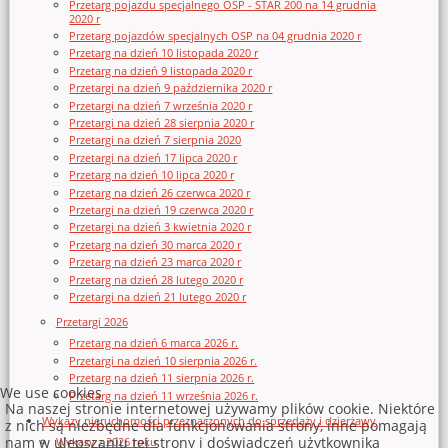
Przetarg pojazdu specjalnego OSP - STAR 200 na 14 grudnia
2020 r
Przetarg pojazdów specjalnych OSP na 04 grudnia 2020 r
Przetarg na dzień 10 listopada 2020 r
Przetarg na dzień 9 listopada 2020 r
Przetargi na dzień 9 października 2020 r
Przetargi na dzień 7 września 2020 r
Przetargi na dzień 28 sierpnia 2020 r
Przetargi na dzień 7 sierpnia 2020
Przetargi na dzień 17 lipca 2020 r
Przetarg na dzień 10 lipca 2020 r
Przetarg na dzień 26 czerwca 2020 r
Przetargi na dzień 19 czerwca 2020 r
Przetargi na dzień 3 kwietnia 2020 r
Przetarg na dzień 30 marca 2020 r
Przetarg na dzień 23 marca 2020 r
Przetarg na dzień 28 lutego 2020 r
Przetargi na dzień 21 lutego 2020 r
Przetargi 2026
Przetarg na dzień 6 marca 2026 r.
Przetargi na dzień 10 sierpnia 2026 r.
Przetarg na dzień 11 sierpnia 2026 r.
We use cookies
Przetarg na dzień 11 września 2026 r.
Na naszej stronie internetowej używamy plików cookie. Niektóre
Wykazy nieruchomości przeznaczonych do sprzedaży i dzierżawy
z nich są niezbędne dla funkcjonowania strony, inne pomagają
nam w ulepszaniu tej strony i doświadczeń użytkownika
Wykazy z 2026 roku