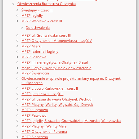
Obwieszczenia Burmistrza Olsztynka
Świętajny – część III
MPZP Jagiełły
MPZP Waplewo – czesc III
Do uchwalenia
MPZP ul. Grunwaldzka-czesc III
MPZP Olsztynek ul. Mrongowiusza – część V
MPZP Mierki
MPZP Jeziorna i Jagielly
MPZP Sosnowa
MPZP linia energetyczna Olsztynek-Biesal
mpzp Platyny, Warlity Małe - obwieszczenie
MPZP Świerkocin
Obwieszczenie w sprawie projektu zmiany mpzp m. Olsztynek
ul. Słoneczna
MPZP Lipowo Kurkowskie – czesc II
MPZP Jemiołowo – część II
MPZP ul. Leśna do węzła Olsztynek Wschód
MPZP Platyny, Warlity, Wigwałd, Gaj, Drwęck
MPZP Łutynowo
MPZP Pawłowo
MPZP Jagielly, Strazacka, Grunwaldzka, Mazurska, Warszawska
MPZP Platyny i Warlity Małe
MPZP Olsztynek ul. Poranna
MPZP Słoneczna