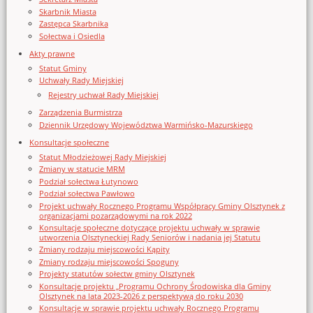
Skarbnik Miasta
Zastępca Skarbnika
Sołectwa i Osiedla
Akty prawne
Statut Gminy
Uchwały Rady Miejskiej
Rejestry uchwał Rady Miejskiej
Zarządzenia Burmistrza
Dziennik Urzędowy Województwa Warmińsko-Mazurskiego
Konsultacje społeczne
Statut Młodzieżowej Rady Miejskiej
Zmiany w statucie MRM
Podział sołectwa Łutynowo
Podział sołectwa Pawłowo
Projekt uchwały Rocznego Programu Współpracy Gminy Olsztynek z
organizacjami pozarządowymi na rok 2022
Konsultacje społeczne dotyczące projektu uchwały w sprawie
utworzenia Olsztyneckiej Rady Seniorów i nadania jej Statutu
Zmiany rodzaju miejscowości Kąpity
Zmiany rodzaju miejscowości Spoguny
Projekty statutów sołectw gminy Olsztynek
Konsultacje projektu „Programu Ochrony Środowiska dla Gminy
Olsztynek na lata 2023-2026 z perspektywą do roku 2030
Konsultacje w sprawie projektu uchwały Rocznego Programu