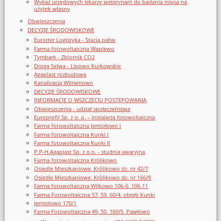
Wykaz urzędowych lekarzy weterynarii do badania mięsa na
użytek własny
Obwieszczenia
DECYZJE ŚRODOWISKOWE
Eurotter Logistyka - Stacja paliw
Farma fotowoltaiczna Waplewo
Tymbark - Zbiornik CO2
Droga Selwa - Lipowo Kurkowskie
Agaplast rozbudowa
Kanalizacja Witramowo
DECYZJE ŚRODOWISKOWE
INFORMACJE O WSZCZĘCIU POSTĘPOWANIA
Obwieszczenia - udział społeczeństwa
Europrofil Sp. z o. o. – instalacja fotowoltaiczna
Farma fotowoltaiczna Jemiołowo I
Farma fotowoltaiczna Kunki I
Farma fotowoltaiczna Kunki II
P.P-H.Agaplast Sp. z o.o. - studnia awaryjna
Farma fotowoltaiczna Królikowo
Osiedle Mieszkaniowe, Królikowo dz. nr 42/7
Osiedle Mieszkaniowe, Królikowo dz. nr 166/8
Farma fotowoltaiczna Wilkowo 106-6, 106-11
Farma Fotowoltaiczna 57, 59, 60/4, obręb Kunki
Jemiołowo 170/1
Farma Fotowoltaiczna 49, 50, 160/5, Pawłowo