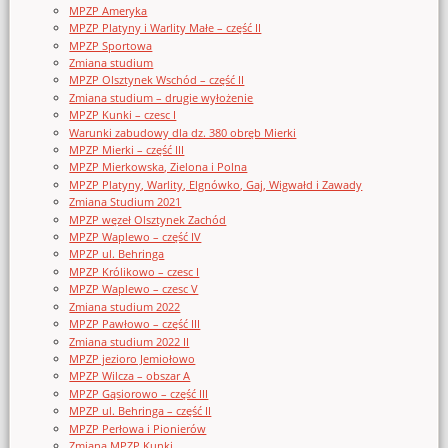
MPZP Ameryka
MPZP Platyny i Warlity Małe – część II
MPZP Sportowa
Zmiana studium
MPZP Olsztynek Wschód – część II
Zmiana studium – drugie wyłożenie
MPZP Kunki – czesc I
Warunki zabudowy dla dz. 380 obręb Mierki
MPZP Mierki – część III
MPZP Mierkowska, Zielona i Polna
MPZP Platyny, Warlity, Elgnówko, Gaj, Wigwałd i Zawady
Zmiana Studium 2021
MPZP węzeł Olsztynek Zachód
MPZP Waplewo – część IV
MPZP ul. Behringa
MPZP Królikowo – czesc I
MPZP Waplewo – czesc V
Zmiana studium 2022
MPZP Pawłowo – część III
Zmiana studium 2022 II
MPZP jezioro Jemiołowo
MPZP Wilcza – obszar A
MPZP Gąsiorowo – część III
MPZP ul. Behringa – część II
MPZP Perłowa i Pionierów
Zmiana MPZP Kunki