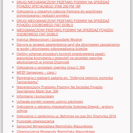
DRUGI NIEOGRANICZONY PRZETARG PISEMNY NA SPRZEDAŻ
POJAZDU SPECJALNEGO STAR 200 PM 18P
Ogłoszenie o otwartym naborze Partnera do wspólnego
przygotowania i realizacji projektu
DRUGI NIEOGRANICZONY PRZETARG PISEMNY NA SPRZEDAŻ
POJAZDU OSOBOWEGO FIAT DOBLO
NIEOGRANICZONY PRZETARG PISEMNY NA SPRZEDAŻ POJAZDU
OSOBOWEGO FIAT DOBLO
Instytut Meteorologii i Gospodarki Wodnej
Decyzja w sprawie zatwierdzenia taryf dla zbiorowego zaopatrzenia
w wodę i zbiorowego odprowadzania ścieków
Ogólny schemat procedury kontroli przestrzegania zasad i
warunków korzystania z zezwoleń na sprzedaż napojów
alkoholowych w gminie Olsztynek
Ogłoszenie o sprzedaży ciągnika Ursus C-360
MPZP Samagowo – czesc I
Rezygnacja z realizacji zadania pn. "Odkrycie tajemnic pomnika
Tannenbergu"
Nieograniczony Przetargu Pisemny Na Sprzedaż Pojazdu
Specjalnego Marki Star_200
Informacje i komunikaty
Uchwała projekt nowego ustroju szkolnego
Ogłoszenie o zebraniu mieszkańców Sołectwa Drwęck - wybory
sołtysa
Ogłoszenie o zamknięciu ul. Behringa na czas Dni Olsztynka 2016
Pozostałe obwieszczenia
Samorząd Województwa Warmińsko-Mazurskiego
Obwieszczenia Wojewody Warmińsko-Mazurskiego