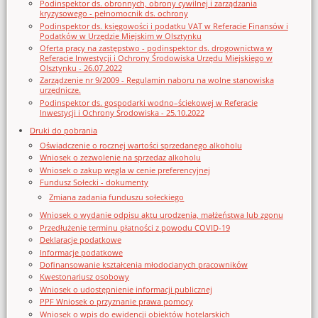
Podinspektor ds. obronnych, obrony cywilnej i zarządzania
kryzysowego - pełnomocnik ds. ochrony
Podinspektor ds. księgowości i podatku VAT w Referacie Finansów i
Podatków w Urzędzie Miejskim w Olsztynku
Oferta pracy na zastępstwo - podinspektor ds. drogownictwa w
Referacie Inwestycji i Ochrony Środowiska Urzędu Miejskiego w
Olsztynku - 26.07.2022
Zarządzenie nr 9/2009 - Regulamin naboru na wolne stanowiska
urzędnicze.
Podinspektor ds. gospodarki wodno–ściekowej w Referacie
Inwestycji i Ochrony Środowiska - 25.10.2022
Druki do pobrania
Oświadczenie o rocznej wartości sprzedanego alkoholu
Wniosek o zezwolenie na sprzedaz alkoholu
Wniosek o zakup węgla w cenie preferencyjnej
Fundusz Sołecki - dokumenty
Zmiana zadania funduszu sołeckiego
Wniosek o wydanie odpisu aktu urodzenia, małżeństwa lub zgonu
Przedłużenie terminu płatności z powodu COVID-19
Deklaracje podatkowe
Informacje podatkowe
Dofinansowanie kształcenia młodocianych pracowników
Kwestonariusz osobowy
Wniosek o udostępnienie informacji publicznej
PPF Wniosek o przyznanie prawa pomocy
Wniosek o wpis do ewidencji obiektów hotelarskich