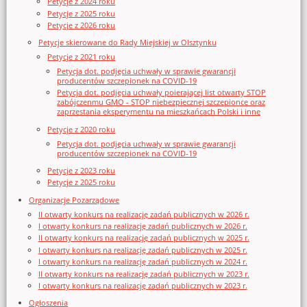
Petycje z 2024 roku
Petycje z 2025 roku
Petycje z 2026 roku
Petycje skierowane do Rady Miejskiej w Olsztynku
Petycje z 2021 roku
Petycja dot. podjęcia uchwały w sprawie gwarancji
producentów szczepionek na COVID-19
Petycja dot. podjęcia uchwały poierającej list otwarty STOP
zabójczenmu GMO - STOP niebezpiecznej szczepionce oraz
zaprzestania eksperymentu na mieszkańcach Polski i inne
Petycje z 2020 roku
Petycja dot. podjęcia uchwały w sprawie gwarancji
producentów szczepionek na COVID-19
Petycje z 2023 roku
Petycje z 2025 roku
Organizacje Pozarządowe
II otwarty konkurs na realizację zadań publicznych w 2026 r.
I otwarty konkurs na realizację zadań publicznych w 2026 r.
II otwarty konkurs na realizację zadań publicznych w 2025 r.
I otwarty konkurs na realizację zadań publicznych w 2025 r.
I otwarty konkurs na realizację zadań publicznych w 2024 r.
II otwarty konkurs na realizację zadań publicznych w 2023 r.
I otwarty konkurs na realizację zadań publicznych w 2023 r.
Ogłoszenia