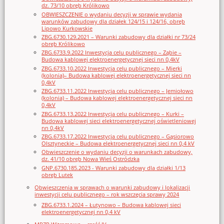
dz. 73/10 obręb Królikowo
OBWIESZCZENIE o wydaniu decyzji w sprawie wydania
warunków zabudowy dla działek 124/15 i 124/16, obręb
Lipowo Kurkowskie
ZBG.6730.129.2021 – Warunki zabudowy dla działki nr 73/24
obręb Królikowo
ZBG.6733.9.2022 Inwestycja celu publicznego – Ząbie –
Budowa kablowej elektroenergetycznej sieci nn 0,4kV
ZBG.6733.10.2022 Inwestycja celu publicznego – Mierki
(kolonia)– Budowa kablowej elektroenergetycznej sieci nn
0,4kV
ZBG.6733.11.2022 Inwestycja celu publicznego – Jemiołowo
(kolonia) – Budowa kablowej elektroenergetycznej sieci nn
0,4kV
ZBG.6733.13.2022 Inwestycja celu publicznego – Kurki –
Budowa kablowej sieci elektroenergetycznej oświetleniowej
nn 0,4kV
ZBG.6733.17.2022 Inwestycja celu publicznego – Gąsiorowo
Olsztyneckie – Budowa elektroenergetycznej sieci nn 0,4 kV
Obwieszczenie o wydaniu decyzji o warunkach zabudowy,
dz. 41/10 obręb Nowa Wieś Ostródzka
GNP.6730.185.2023 - Warunki zabudowy dla działki 1/13
obręb Lutek
Obwieszczenia w sprawach o warunki zabudowy i lokalizacji
inwestycji celu publicznego – rok wszczęcia sprawy 2024
ZBG.6733.1.2024 – Łutynowo – Budowa kablowej sieci
elektroenergetycznej nn 0,4 kV