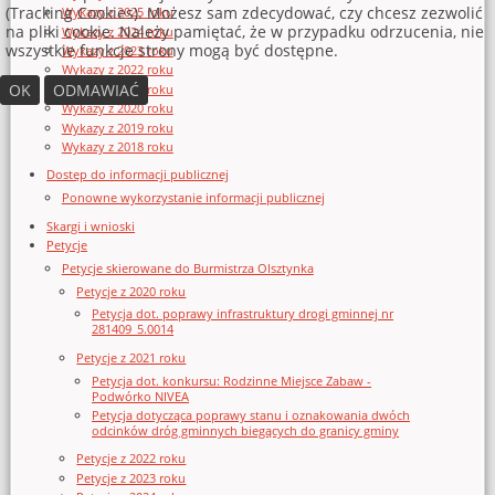
(Tracking Cookies). Możesz sam zdecydować, czy chcesz zezwolić
Wykazy z 2025 roku
na pliki cookie. Należy pamiętać, że w przypadku odrzucenia, nie
Wykazy z 2024 roku
wszystkie funkcje strony mogą być dostępne.
Wykazy z 2023 roku
Wykazy z 2022 roku
OK
ODMAWIAĆ
Wykazy z 2021 roku
Wykazy z 2020 roku
Wykazy z 2019 roku
Wykazy z 2018 roku
Dostęp do informacji publicznej
Ponowne wykorzystanie informacji publicznej
Skargi i wnioski
Petycje
Petycje skierowane do Burmistrza Olsztynka
Petycje z 2020 roku
Petycja dot. poprawy infrastruktury drogi gminnej nr
281409_5.0014
Petycje z 2021 roku
Petycja dot. konkursu: Rodzinne Miejsce Zabaw -
Podwórko NIVEA
Petycja dotycząca poprawy stanu i oznakowania dwóch
odcinków dróg gminnych biegących do granicy gminy
Petycje z 2022 roku
Petycje z 2023 roku