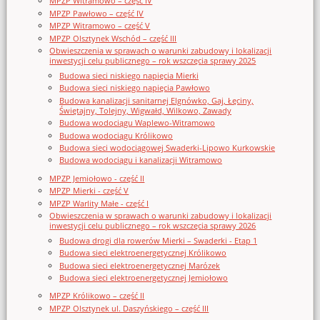
MPZP Witramowo – część IV
MPZP Pawłowo – część IV
MPZP Witramowo – część V
MPZP Olsztynek Wschód – część III
Obwieszczenia w sprawach o warunki zabudowy i lokalizacji
inwestycji celu publicznego – rok wszczęcia sprawy 2025
Budowa sieci niskiego napięcia Mierki
Budowa sieci niskiego napięcia Pawłowo
Budowa kanalizacji sanitarnej Elgnówko, Gaj, Łęciny,
Świętajny, Tolejny, Wigwałd, Wilkowo, Zawady
Budowa wodociągu Waplewo-Witramowo
Budowa wodociągu Królikowo
Budowa sieci wodociągowej Swaderki-Lipowo Kurkowskie
Budowa wodociągu i kanalizacji Witramowo
MPZP Jemiołowo - część II
MPZP Mierki - część V
MPZP Warlity Małe - część I
Obwieszczenia w sprawach o warunki zabudowy i lokalizacji
inwestycji celu publicznego – rok wszczęcia sprawy 2026
Budowa drogi dla rowerów Mierki – Swaderki - Etap 1
Budowa sieci elektroenergetycznej Królikowo
Budowa sieci elektroenergetycznej Marózek
Budowa sieci elektroenergetycznej Jemiołowo
MPZP Królikowo – część II
MPZP Olsztynek ul. Daszyńskiego – część III