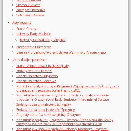
Skarbnik Miasta
Zastępca Skarbnika
Sołectwa i Osiedla
Akty prawne
Statut Gminy
Uchwały Rady Miejskiej
Rejestry uchwał Rady Miejskiej
Zarządzenia Burmistrza
Dziennik Urzędowy Województwa Warmińsko-Mazurskiego
Konsultacje społeczne
Statut Młodzieżowej Rady Miejskiej
Zmiany w statucie MRM
Podział sołectwa Łutynowo
Podział sołectwa Pawłowo
Projekt uchwały Rocznego Programu Współpracy Gminy Olsztynek z
organizacjami pozarządowymi na rok 2022
Konsultacje społeczne dotyczące projektu uchwały w sprawie
utworzenia Olsztyneckiej Rady Seniorów i nadania jej Statutu
Zmiany rodzaju miejscowości Kąpity
Zmiany rodzaju miejscowości Spoguny
Projekty statutów sołectw gminy Olsztynek
Konsultacje projektu „Programu Ochrony Środowiska dla Gminy
Olsztynek na lata 2023-2026 z perspektywą do roku 2030
Konsultacje w sprawie projektu uchwały Rocznego Programu