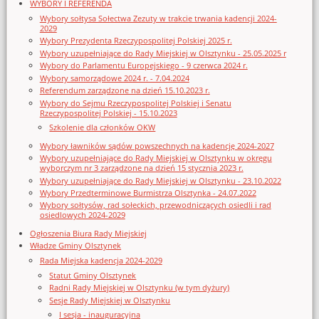
WYBORY I REFERENDA
Wybory sołtysa Sołectwa Zezuty w trakcie trwania kadencji 2024-
2029
Wybory Prezydenta Rzeczypospolitej Polskiej 2025 r.
Wybory uzupełniające do Rady Miejskiej w Olsztynku - 25.05.2025 r
Wybory do Parlamentu Europejskiego - 9 czerwca 2024 r.
Wybory samorządowe 2024 r. - 7.04.2024
Referendum zarządzone na dzień 15.10.2023 r.
Wybory do Sejmu Rzeczypospolitej Polskiej i Senatu
Rzeczypospolitej Polskiej - 15.10.2023
Szkolenie dla członków OKW
Wybory ławników sądów powszechnych na kadencję 2024-2027
Wybory uzupełniające do Rady Miejskiej w Olsztynku w okręgu
wyborczym nr 3 zarządzone na dzień 15 stycznia 2023 r.
Wybory uzupełniające do Rady Miejskiej w Olsztynku - 23.10.2022
Wybory Przedterminowe Burmistrza Olsztynka - 24.07.2022
Wybory sołtysów, rad sołeckich, przewodniczących osiedli i rad
osiedlowych 2024-2029
Ogłoszenia Biura Rady Miejskiej
Władze Gminy Olsztynek
Rada Miejska kadencja 2024-2029
Statut Gminy Olsztynek
Radni Rady Miejskiej w Olsztynku (w tym dyżury)
Sesje Rady Miejskiej w Olsztynku
I sesja - inauguracyjna