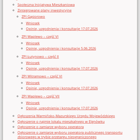
Społeczna Inicjatywa Mieszkaniowa
Zintegrowane plany inwestycyjne
ZPI Gąsiorowo
Wniosek
Opinie, uzgodnienia i konsultacje 17.07.2026
ZPI Waplewo – część VI
Wniosek
Opinie, uzgodnienia i konsultacje 5.06.2026
ZPI Łutynowo – część II
Wniosek
Opinie, uzgodnienia i konsultacje 17.07.2026
ZPI Witramowo – część VI
Wniosek
Opinie, uzgodnienia i konsultacje 17.07.2026
ZPI Waplewo – część VII
Wniosek
Opinie, uzgodnienia i konsultacje 17.07.2026
Ogłoszenia Warmińsko-Mazurskiego Urzędu Wojewódzkiego
Ogłoszenie o najmie lokalu mieszkalnego w Elgnówku
Ogłoszenie o zamiarze wyboru operatora
Ogłoszenie o zamiarze wyboru operatora publicznego transportu
zbiorowego w trybie przetargu nieograniczonego