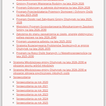
Gminny Program Wspierania Rodziny na lata 2024-2026
Program Osłonowy w zakresie dożywiania na lata 2024-2028
Program Przeciwdziałania Przemocy Domowej i Ochrony Osób
na lata 2023-2028
Program Opieki nad Zabytkami Gminy Olsztynek na lata 2025-
2028
Wieloletni Program Gospodarowania Mieszkaniowym Zasobem
Gminy na lata 2026-2030
Założenia do planu zaopatrzenia w ciepło, energię elektryczna i
paliwa gazowe na lata 2026-2040
Program usuwania azbestu na lata 2025-2032
Strategia Rozwiązywania Problemów Społecznych w gminie
Olsztynek na lata 2026-2035
Program na Rzecz Osób Starszych i z Niepełnosprawnością na
lata 2025-2030
Strategia Młodzieżowa gminy Olsztynek na lata 2026-2030 w
obszarze sportu wśród młodzieży
Strategia Młodzieżowa gminy Olsztynek na lata 2026-2030 w
obszarze zdrowia psychicznego młodych osób
Sprawozdania
Sprawozdania za rok 2020
Sprawozdania za rok 2021
Sprawozdania za rok 2022
Sprawozdania za rok 2023
Sprawozdania za rok 2024
Sprawozdania za rok 2025