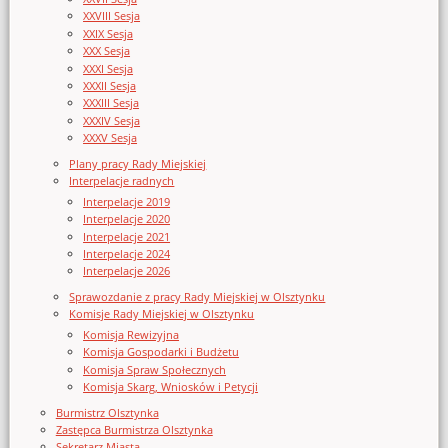
XXVIII Sesja
XXIX Sesja
XXX Sesja
XXXI Sesja
XXXII Sesja
XXXIII Sesja
XXXIV Sesja
XXXV Sesja
Plany pracy Rady Miejskiej
Interpelacje radnych
Interpelacje 2019
Interpelacje 2020
Interpelacje 2021
Interpelacje 2024
Interpelacje 2026
Sprawozdanie z pracy Rady Miejskiej w Olsztynku
Komisje Rady Miejskiej w Olsztynku
Komisja Rewizyjna
Komisja Gospodarki i Budżetu
Komisja Spraw Społecznych
Komisja Skarg, Wniosków i Petycji
Burmistrz Olsztynka
Zastępca Burmistrza Olsztynka
Sekretarz Miasta