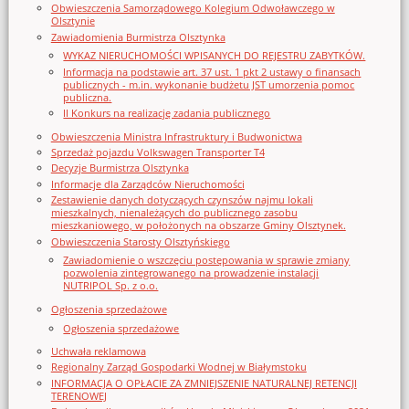
Obwieszczenia Samorządowego Kolegium Odwoławczego w
Olsztynie
Zawiadomienia Burmistrza Olsztynka
WYKAZ NIERUCHOMOŚCI WPISANYCH DO REJESTRU ZABYTKÓW.
Informacja na podstawie art. 37 ust. 1 pkt 2 ustawy o finansach
publicznych - m.in. wykonanie budżetu JST umorzenia pomoc
publiczna.
II Konkurs na realizację zadania publicznego
Obwieszczenia Ministra Infrastruktury i Budwonictwa
Sprzedaż pojazdu Volkswagen Transporter T4
Decyzje Burmistrza Olsztynka
Informacje dla Zarządców Nieruchomości
Zestawienie danych dotyczących czynszów najmu lokali
mieszkalnych, nienależących do publicznego zasobu
mieszkaniowego, w położonych na obszarze Gminy Olsztynek.
Obwieszczenia Starosty Olsztyńskiego
Zawiadomienie o wszczęciu postępowania w sprawie zmiany
pozwolenia zintegrowanego na prowadzenie instalacji
NUTRIPOL Sp. z o.o.
Ogłoszenia sprzedażowe
Ogłoszenia sprzedażowe
Uchwała reklamowa
Regionalny Zarząd Gospodarki Wodnej w Białymstoku
INFORMACJA O OPŁACIE ZA ZMNIEJSZENIE NATURALNEJ RETENCJI
TERENOWEJ