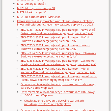
MPZP Ameryka-część II
MPZP Mrongowiusza-część VI
MPZP Mierki – część IV
MPZP ul. Grunwaldzka i Mazurska
Obwieszczenia w sprawach o warunki zabudowy i lokalizacji
inwestycji celu publicznego – rok wszczęcia sprawy do 2023
ZBG.6733.1.2022 Inwestycja celu publicznego – Nowa Wieś
Ostródzka – Budowa elektroenergetycznej sieci nn 0,4kV
ZBG.6733.2.2022 Inwestycja celu publicznego – Mańki –
Budowa elektroenergetycznej sieci nn 0,4kV
ZBG.6733.3.2022 Inwestycja celu publicznego – Lutek –
Budowa elektroenergetycznej sieci nn 0,4kV
ZBG.6733.4.2022 Inwestycja celu publicznego – Królikowo –
Budowa elektroenergetycznej sieci nn 0,4kV
ZBG.6733.5.2022 Inwestycja celu publicznego – Gąsiorowo
Olsztyneckie – Budowa elektroenergetycznej sieci nn 0,4kV
ZBG.6733.6.2022 Inwestycja celu publicznego – Mierki
kolonia – Przebudowa elektroenergetycznej sieci nn 0,4kV
ZBG.6733.7.2022 Inwestycja celu publicznego – Jemiołowo –
Przebudowa elektroenergetycznej sieci nn 0,4kV
Obwieszczenie o wydaniu decyzji o warunkach zabudowy,
dz. 36/27 obręb Waplewo
Obwieszczenie o wydaniu decyzji o warunkach zabudowy,
dz. 36/26 obręb Waplewo
Obwieszczenie o wydaniu decyzji o warunkach
zabudowy, dz. 36/26 obręb Waplewo
Obwieszczenie o wydaniu decyzji o warunkach zabudowy,