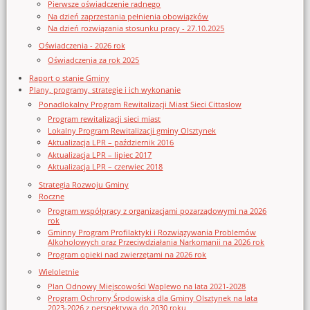
Pierwsze oświadczenie radnego
Na dzień zaprzestania pełnienia obowiązków
Na dzień rozwiązania stosunku pracy - 27.10.2025
Oświadczenia - 2026 rok
Oświadczenia za rok 2025
Raport o stanie Gminy
Plany, programy, strategie i ich wykonanie
Ponadlokalny Program Rewitalizacji Miast Sieci Cittaslow
Program rewitalizacji sieci miast
Lokalny Program Rewitalizacji gminy Olsztynek
Aktualizacja LPR – październik 2016
Aktualizacja LPR – lipiec 2017
Aktualizacja LPR – czerwiec 2018
Strategia Rozwoju Gminy
Roczne
Program współpracy z organizacjami pozarządowymi na 2026
rok
Gminny Program Profilaktyki i Rozwiązywania Problemów
Alkoholowych oraz Przeciwdziałania Narkomanii na 2026 rok
Program opieki nad zwierzętami na 2026 rok
Wieloletnie
Plan Odnowy Miejscowości Waplewo na lata 2021-2028
Program Ochrony Środowiska dla Gminy Olsztynek na lata
2023-2026 z perspektywą do 2030 roku