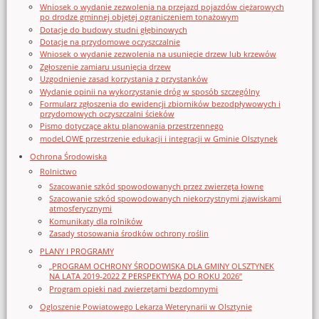
Wniosek o wydanie zezwolenia na przejazd pojazdów ciężarowych
po drodze gminnej objętej ograniczeniem tonażowym
Dotacje do budowy studni głębinowych
Dotacje na przydomowe oczyszczalnie
Wniosek o wydanie zezwolenia na usunięcie drzew lub krzewów
Zgłoszenie zamiaru usunięcia drzew
Uzgodnienie zasad korzystania z przystanków
Wydanie opinii na wykorzystanie dróg w sposób szczególny
Formularz zgłoszenia do ewidencji zbiorników bezodpływowych i
przydomowych oczyszczalni ścieków
Pismo dotyczące aktu planowania przestrzennego
modeLOWE przestrzenie edukacji i integracji w Gminie Olsztynek
Ochrona Środowiska
Rolnictwo
Szacowanie szkód spowodowanych przez zwierzęta łowne
Szacowanie szkód spowodowanych niekorzystnymi zjawiskami
atmosferycznymi
Komunikaty dla rolników
Zasady stosowania środków ochrony roślin
PLANY I PROGRAMY
„PROGRAM OCHRONY ŚRODOWISKA DLA GMINY OLSZTYNEK
NA LATA 2019-2022 Z PERSPEKTYWĄ DO ROKU 2026”
Program opieki nad zwierzętami bezdomnymi
Ogloszenie Powiatowego Lekarza Weterynarii w Olsztynie