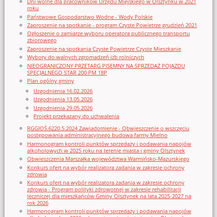
Dni wolne dla pracowników Urzędu Miejskiego w Olsztynku w 2021
roku
Państwowe Gospodarstwo Wodne - Wody Polskie
Zaproszenie na spotkanie - program Czyste Powietrze grudzień 2021
Ogłoszenie o zamiarze wyboru operatora publicznego transportu
zbiorowego
Zaproszenie na spotkania Czyste Powietrze Czyste Mieszkanie
Wybory do walnych zgromadzeń izb rolniczych
NIEOGRANICZONY PRZETARG PISEMNY NA SPRZEDAŻ POJAZDU
SPECJALNEGO STAR 200 PM 18P
Plan ogólny gminy
Uzgodnienia 16.02.2026
Uzgodnienia 13.05.2026
Uzgodnienia 29.05.2026
Projekt przekazany do uchwalenia
RGGIOŚ.6220.5.2024 Zawiadomienie - Obwieszczenie o wszczęciu
postępowania administracyjnego budowa farmy Mielno
Harmonogram kontroli punktów sprzedaży i podawania napojów
alkoholowych w 2025 roku na terenie miasta i gminy Olsztynek
Obwieszczenia Marszałka województwa Warmińsko-Mazurskiego
Konkurs ofert na wybór realizatora zadania w zakresie ochrony
zdrowia
Konkurs ofert na wybór realizatora zadania w zakresie ochrony
zdrowia - Program polityki zdrowotnej w zakresie rehabilitacji
leczniczej dla mieszkańców Gminy Olsztynek na lata 2025-2027 na
rok 2026
Harmonogram kontroli punktów sprzedaży i podawania napojów