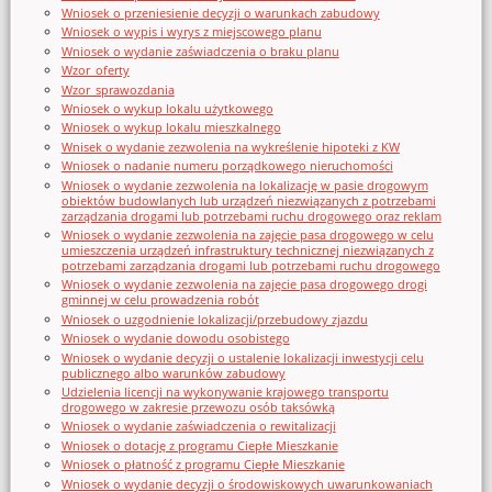
Wniosek o przeniesienie decyzji o warunkach zabudowy
Wniosek o wypis i wyrys z miejscowego planu
Wniosek o wydanie zaświadczenia o braku planu
Wzor_oferty
Wzor_sprawozdania
Wniosek o wykup lokalu użytkowego
Wniosek o wykup lokalu mieszkalnego
Wnisek o wydanie zezwolenia na wykreślenie hipoteki z KW
Wniosek o nadanie numeru porządkowego nieruchomości
Wniosek o wydanie zezwolenia na lokalizację w pasie drogowym
obiektów budowlanych lub urządzeń niezwiązanych z potrzebami
zarządzania drogami lub potrzebami ruchu drogowego oraz reklam
Wniosek o wydanie zezwolenia na zajęcie pasa drogowego w celu
umieszczenia urządzeń infrastruktury technicznej niezwiązanych z
potrzebami zarządzania drogami lub potrzebami ruchu drogowego
Wniosek o wydanie zezwolenia na zajęcie pasa drogowego drogi
gminnej w celu prowadzenia robót
Wniosek o uzgodnienie lokalizacji/przebudowy zjazdu
Wniosek o wydanie dowodu osobistego
Wniosek o wydanie decyzji o ustalenie lokalizacji inwestycji celu
publicznego albo warunków zabudowy
Udzielenia licencji na wykonywanie krajowego transportu
drogowego w zakresie przewozu osób taksówką
Wniosek o wydanie zaświadczenia o rewitalizacji
Wniosek o dotację z programu Ciepłe Mieszkanie
Wniosek o płatność z programu Ciepłe Mieszkanie
Wniosek o wydanie decyzji o środowiskowych uwarunkowaniach