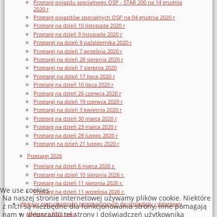
Przetarg pojazdu specjalnego OSP - STAR 200 na 14 grudnia
2020 r
Przetarg pojazdów specjalnych OSP na 04 grudnia 2020 r
Przetarg na dzień 10 listopada 2020 r
Przetarg na dzień 9 listopada 2020 r
Przetargi na dzień 9 października 2020 r
Przetargi na dzień 7 września 2020 r
Przetargi na dzień 28 sierpnia 2020 r
Przetargi na dzień 7 sierpnia 2020
Przetargi na dzień 17 lipca 2020 r
Przetarg na dzień 10 lipca 2020 r
Przetarg na dzień 26 czerwca 2020 r
Przetargi na dzień 19 czerwca 2020 r
Przetargi na dzień 3 kwietnia 2020 r
Przetarg na dzień 30 marca 2020 r
Przetarg na dzień 23 marca 2020 r
Przetarg na dzień 28 lutego 2020 r
Przetargi na dzień 21 lutego 2020 r
Przetargi 2026
Przetarg na dzień 6 marca 2026 r.
Przetargi na dzień 10 sierpnia 2026 r.
Przetarg na dzień 11 sierpnia 2026 r.
We use cookies
Przetarg na dzień 11 września 2026 r.
Na naszej stronie internetowej używamy plików cookie. Niektóre
Wykazy nieruchomości przeznaczonych do sprzedaży i dzierżawy
z nich są niezbędne dla funkcjonowania strony, inne pomagają
nam w ulepszaniu tej strony i doświadczeń użytkownika
Wykazy z 2026 roku