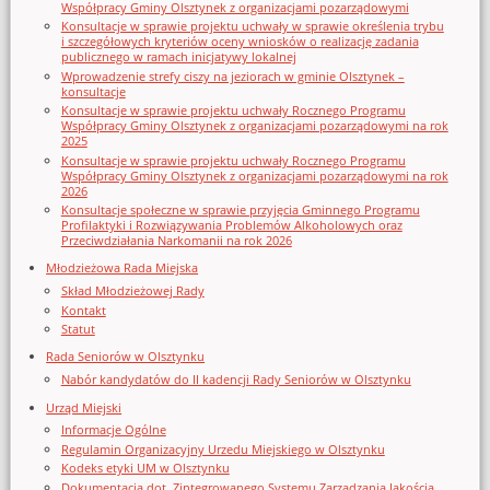
Współpracy Gminy Olsztynek z organizacjami pozarządowymi
Konsultacje w sprawie projektu uchwały w sprawie określenia trybu
i szczegółowych kryteriów oceny wniosków o realizację zadania
publicznego w ramach inicjatywy lokalnej
Wprowadzenie strefy ciszy na jeziorach w gminie Olsztynek –
konsultacje
Konsultacje w sprawie projektu uchwały Rocznego Programu
Współpracy Gminy Olsztynek z organizacjami pozarządowymi na rok
2025
Konsultacje w sprawie projektu uchwały Rocznego Programu
Współpracy Gminy Olsztynek z organizacjami pozarządowymi na rok
2026
Konsultacje społeczne w sprawie przyjęcia Gminnego Programu
Profilaktyki i Rozwiązywania Problemów Alkoholowych oraz
Przeciwdziałania Narkomanii na rok 2026
Młodzieżowa Rada Miejska
Skład Młodzieżowej Rady
Kontakt
Statut
Rada Seniorów w Olsztynku
Nabór kandydatów do II kadencji Rady Seniorów w Olsztynku
Urząd Miejski
Informacje Ogólne
Regulamin Organizacyjny Urzedu Miejskiego w Olsztynku
Kodeks etyki UM w Olsztynku
Dokumentacja dot. Zintegrowanego Systemu Zarządzania Jakością