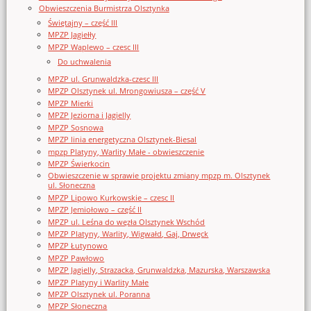
Obwieszczenia Burmistrza Olsztynka
Świętajny – część III
MPZP Jagiełły
MPZP Waplewo – czesc III
Do uchwalenia
MPZP ul. Grunwaldzka-czesc III
MPZP Olsztynek ul. Mrongowiusza – część V
MPZP Mierki
MPZP Jeziorna i Jagielly
MPZP Sosnowa
MPZP linia energetyczna Olsztynek-Biesal
mpzp Platyny, Warlity Małe - obwieszczenie
MPZP Świerkocin
Obwieszczenie w sprawie projektu zmiany mpzp m. Olsztynek
ul. Słoneczna
MPZP Lipowo Kurkowskie – czesc II
MPZP Jemiołowo – część II
MPZP ul. Leśna do węzła Olsztynek Wschód
MPZP Platyny, Warlity, Wigwałd, Gaj, Drwęck
MPZP Łutynowo
MPZP Pawłowo
MPZP Jagielly, Strazacka, Grunwaldzka, Mazurska, Warszawska
MPZP Platyny i Warlity Małe
MPZP Olsztynek ul. Poranna
MPZP Słoneczna