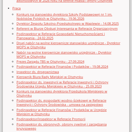
alkoholowych w 2026 roku na terenie miasta i gminy Olsztynek
Praca
Konkurs na stanowisko dyrektora Szkoły Podstawowej nr 1 im.
Noblistów Polskich w Olsztynku - 19.06.2026
Dyrektor Zespołu Szkolno-Przedszkolnego w Waplewie - 14.08.2025
Referent w Biurze Obsługi Interesanta w Referacie Organizacyjnym
Podinspektor w Referacie Gospodarki Nieruchomościami i
Planowania - 24.02.2025
Drugi nabór na wolne kierownicze stanowisko urzędnicze - Dyrektor
MOPS w Olsztynku
Nabór na wolne kierownicze stanowisko urzędnicze - Dyrektor
MOPS w Olsztynku
Prezes Zarządu TBS w Olsztynku - 27.09.2024
Podinspektor w Referacie Finansów i Podatków - 19.08.2024
Inspektor ds. drogownictwa
Kierownik Biura Rady Miejskiej w Olsztynku
Podinspektor ds. inwestycji w Referacie Inwestycji i Ochrony
Środowiska Urzędu Miejskiego w Olsztynku - 25.09.2023
Konkurs na stanowisko dyrektora Przedszkola Miejskiego w
Olsztynku
Podinspektor ds. gospodarki wodno-ściekowej w Referacie
Inwestycji i Ochrony Środowiska - umowa na zastępstwo
Podinspektor w Referacie Finansów i Podatków w Urzędzie
Miejskim w Olsztynku
Podinspektor/inspektor w Referacie Promocji
Podinspektor ds. obronnych, obrony cywilnej i zarządzania
kryzysowego