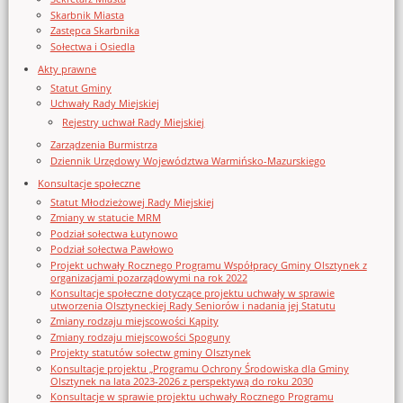
Skarbnik Miasta
Zastępca Skarbnika
Sołectwa i Osiedla
Akty prawne
Statut Gminy
Uchwały Rady Miejskiej
Rejestry uchwał Rady Miejskiej
Zarządzenia Burmistrza
Dziennik Urzędowy Województwa Warmińsko-Mazurskiego
Konsultacje społeczne
Statut Młodzieżowej Rady Miejskiej
Zmiany w statucie MRM
Podział sołectwa Łutynowo
Podział sołectwa Pawłowo
Projekt uchwały Rocznego Programu Współpracy Gminy Olsztynek z
organizacjami pozarządowymi na rok 2022
Konsultacje społeczne dotyczące projektu uchwały w sprawie
utworzenia Olsztyneckiej Rady Seniorów i nadania jej Statutu
Zmiany rodzaju miejscowości Kąpity
Zmiany rodzaju miejscowości Spoguny
Projekty statutów sołectw gminy Olsztynek
Konsultacje projektu „Programu Ochrony Środowiska dla Gminy
Olsztynek na lata 2023-2026 z perspektywą do roku 2030
Konsultacje w sprawie projektu uchwały Rocznego Programu