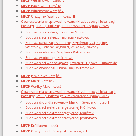
MPZP Witramowo – część IV
MPZP Pawłowo – część IV
MPZP Witramowo – część V
MPZP Olsztynek Wschód – część III
Obwieszczenia w sprawach o warunki zabudowy i lokalizacji
inwestycji celu publicznego – rok wszczęcia sprawy 2025
Budowa sieci niskiego napięcia Mierki
Budowa sieci niskiego napięcia Pawłowo
Budowa kanalizacji sanitarnej Elgnówko, Gaj, Łęciny,
Świętajny, Tolejny, Wigwałd, Wilkowo, Zawady
Budowa wodociągu Waplewo-Witramowo
Budowa wodociągu Królikowo
Budowa sieci wodociągowej Swaderki-Lipowo Kurkowskie
Budowa wodociągu i kanalizacji Witramowo
MPZP Jemiołowo - część II
MPZP Mierki - część V
MPZP Warlity Małe - część I
Obwieszczenia w sprawach o warunki zabudowy i lokalizacji
inwestycji celu publicznego – rok wszczęcia sprawy 2026
Budowa drogi dla rowerów Mierki – Swaderki - Etap 1
Budowa sieci elektroenergetycznej Królikowo
Budowa sieci elektroenergetycznej Marózek
Budowa sieci elektroenergetycznej Jemiołowo
MPZP Królikowo – część II
MPZP Olsztynek ul. Daszyńskiego – część III