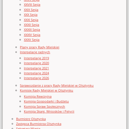
XXVIII Sesja
XXIX Sesja
XXX Sesja
XXXI Sesja
XXXII Sesja
XXXIII Sesja
XXXIV Sesja
XXXV Sesja
Plany pracy Rady Miejskiej
Interpelacje radnych
Interpelacje 2019
Interpelacje 2020
Interpelacje 2021
Interpelacje 2024
Interpelacje 2026
Sprawozdanie z pracy Rady Miejskiej w Olsztynku
Komisje Rady Miejskiej w Olsztynku
Komisja Rewizyjna
Komisja Gospodarki i Budżetu
Komisja Spraw Społecznych
Komisja Skarg, Wniosków i Petycji
Burmistrz Olsztynka
Zastępca Burmistrza Olsztynka
Sekretarz Miasta