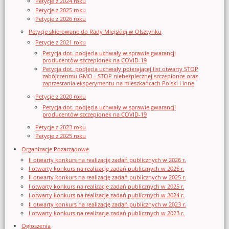
Petycje z 2024 roku
Petycje z 2025 roku
Petycje z 2026 roku
Petycje skierowane do Rady Miejskiej w Olsztynku
Petycje z 2021 roku
Petycja dot. podjęcia uchwały w sprawie gwarancji
producentów szczepionek na COVID-19
Petycja dot. podjęcia uchwały poierającej list otwarty STOP
zabójczenmu GMO - STOP niebezpiecznej szczepionce oraz
zaprzestania eksperymentu na mieszkańcach Polski i inne
Petycje z 2020 roku
Petycja dot. podjęcia uchwały w sprawie gwarancji
producentów szczepionek na COVID-19
Petycje z 2023 roku
Petycje z 2025 roku
Organizacje Pozarządowe
II otwarty konkurs na realizację zadań publicznych w 2026 r.
I otwarty konkurs na realizację zadań publicznych w 2026 r.
II otwarty konkurs na realizację zadań publicznych w 2025 r.
I otwarty konkurs na realizację zadań publicznych w 2025 r.
I otwarty konkurs na realizację zadań publicznych w 2024 r.
II otwarty konkurs na realizację zadań publicznych w 2023 r.
I otwarty konkurs na realizację zadań publicznych w 2023 r.
Ogłoszenia