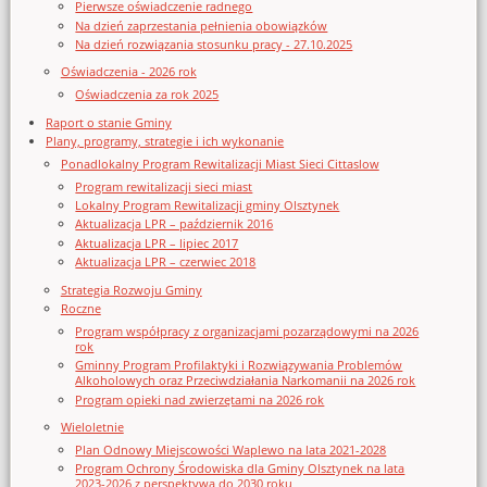
Pierwsze oświadczenie radnego
Na dzień zaprzestania pełnienia obowiązków
Na dzień rozwiązania stosunku pracy - 27.10.2025
Oświadczenia - 2026 rok
Oświadczenia za rok 2025
Raport o stanie Gminy
Plany, programy, strategie i ich wykonanie
Ponadlokalny Program Rewitalizacji Miast Sieci Cittaslow
Program rewitalizacji sieci miast
Lokalny Program Rewitalizacji gminy Olsztynek
Aktualizacja LPR – październik 2016
Aktualizacja LPR – lipiec 2017
Aktualizacja LPR – czerwiec 2018
Strategia Rozwoju Gminy
Roczne
Program współpracy z organizacjami pozarządowymi na 2026
rok
Gminny Program Profilaktyki i Rozwiązywania Problemów
Alkoholowych oraz Przeciwdziałania Narkomanii na 2026 rok
Program opieki nad zwierzętami na 2026 rok
Wieloletnie
Plan Odnowy Miejscowości Waplewo na lata 2021-2028
Program Ochrony Środowiska dla Gminy Olsztynek na lata
2023-2026 z perspektywą do 2030 roku