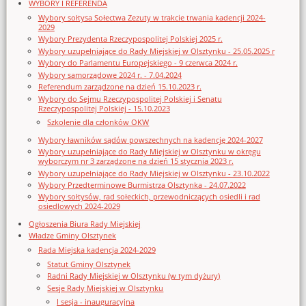
WYBORY I REFERENDA
Wybory sołtysa Sołectwa Zezuty w trakcie trwania kadencji 2024-
2029
Wybory Prezydenta Rzeczypospolitej Polskiej 2025 r.
Wybory uzupełniające do Rady Miejskiej w Olsztynku - 25.05.2025 r
Wybory do Parlamentu Europejskiego - 9 czerwca 2024 r.
Wybory samorządowe 2024 r. - 7.04.2024
Referendum zarządzone na dzień 15.10.2023 r.
Wybory do Sejmu Rzeczypospolitej Polskiej i Senatu
Rzeczypospolitej Polskiej - 15.10.2023
Szkolenie dla członków OKW
Wybory ławników sądów powszechnych na kadencję 2024-2027
Wybory uzupełniające do Rady Miejskiej w Olsztynku w okręgu
wyborczym nr 3 zarządzone na dzień 15 stycznia 2023 r.
Wybory uzupełniające do Rady Miejskiej w Olsztynku - 23.10.2022
Wybory Przedterminowe Burmistrza Olsztynka - 24.07.2022
Wybory sołtysów, rad sołeckich, przewodniczących osiedli i rad
osiedlowych 2024-2029
Ogłoszenia Biura Rady Miejskiej
Władze Gminy Olsztynek
Rada Miejska kadencja 2024-2029
Statut Gminy Olsztynek
Radni Rady Miejskiej w Olsztynku (w tym dyżury)
Sesje Rady Miejskiej w Olsztynku
I sesja - inauguracyjna