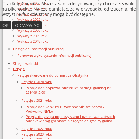
(Tracking Cookies). Możesz sam zdecydować, czy chcesz zezwolić
Wykazy z 2025 roku
na pliki cookie. Należy pamiętać, że w przypadku odrzucenia, nie
Wykazy z 2024 roku
wszystkie funkcje strony mogą być dostępne.
Wykazy z 2023 roku
Wykazy z 2022 roku
OK
ODMAWIAĆ
Wykazy z 2021 roku
Wykazy z 2020 roku
Wykazy z 2019 roku
Wykazy z 2018 roku
Dostęp do informacji publicznej
Ponowne wykorzystanie informacji publicznej
Skargi i wnioski
Petycje
Petycje skierowane do Burmistrza Olsztynka
Petycje z 2020 roku
Petycja dot. poprawy infrastruktury drogi gminnej nr
281409_5.0014
Petycje z 2021 roku
Petycja dot. konkursu: Rodzinne Miejsce Zabaw -
Podwórko NIVEA
Petycja dotycząca poprawy stanu i oznakowania dwóch
odcinków dróg gminnych biegących do granicy gminy
Petycje z 2022 roku
Petycje z 2023 roku