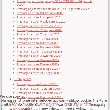
Przetarg pojazdu specjalnego OSP - STAR 200 na 14 grudnia
2020 r
Przetarg pojazdów specjalnych OSP na 04 grudnia 2020 r
Przetarg na dzień 10 listopada 2020 r
Przetarg na dzień 9 listopada 2020 r
Przetargi na dzień 9 października 2020 r
Przetargi na dzień 7 września 2020 r
Przetargi na dzień 28 sierpnia 2020 r
Przetargi na dzień 7 sierpnia 2020
Przetargi na dzień 17 lipca 2020 r
Przetarg na dzień 10 lipca 2020 r
Przetarg na dzień 26 czerwca 2020 r
Przetargi na dzień 19 czerwca 2020 r
Przetargi na dzień 3 kwietnia 2020 r
Przetarg na dzień 30 marca 2020 r
Przetarg na dzień 23 marca 2020 r
Przetarg na dzień 28 lutego 2020 r
Przetargi na dzień 21 lutego 2020 r
Przetargi 2026
Przetarg na dzień 6 marca 2026 r.
Przetargi na dzień 10 sierpnia 2026 r.
Przetarg na dzień 11 sierpnia 2026 r.
We use cookies
Przetarg na dzień 11 września 2026 r.
Na naszej stronie internetowej używamy plików cookie. Niektóre
Wykazy nieruchomości przeznaczonych do sprzedaży i dzierżawy
z nich są niezbędne dla funkcjonowania strony, inne pomagają
nam w ulepszaniu tej strony i doświadczeń użytkownika
Wykazy z 2026 roku