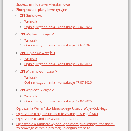
Społeczna Inicjatywa Mieszkaniowa
Zintegrowane plany inwestycyjne
ZPI Gąsiorowo
Wniosek
Opinie, uzgodnienia i konsultacje 17.07.2026
ZPI Waplewo – część VI
Wniosek
Opinie, uzgodnienia i konsultacje 5.06.2026
ZPI Łutynowo – część II
Wniosek
Opinie, uzgodnienia i konsultacje 17.07.2026
ZPI Witramowo – część VI
Wniosek
Opinie, uzgodnienia i konsultacje 17.07.2026
ZPI Waplewo – część VII
Wniosek
Opinie, uzgodnienia i konsultacje 17.07.2026
Ogłoszenia Warmińsko-Mazurskiego Urzędu Wojewódzkiego
Ogłoszenie o najmie lokalu mieszkalnego w Elgnówku
Ogłoszenie o zamiarze wyboru operatora
Ogłoszenie o zamiarze wyboru operatora publicznego transportu
zbiorowego w trybie przetargu nieograniczonego