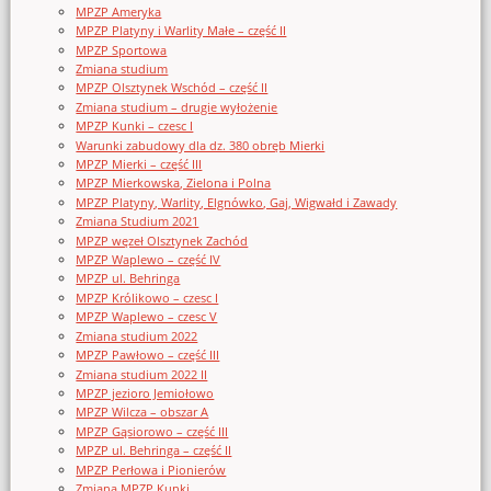
MPZP Ameryka
MPZP Platyny i Warlity Małe – część II
MPZP Sportowa
Zmiana studium
MPZP Olsztynek Wschód – część II
Zmiana studium – drugie wyłożenie
MPZP Kunki – czesc I
Warunki zabudowy dla dz. 380 obręb Mierki
MPZP Mierki – część III
MPZP Mierkowska, Zielona i Polna
MPZP Platyny, Warlity, Elgnówko, Gaj, Wigwałd i Zawady
Zmiana Studium 2021
MPZP węzeł Olsztynek Zachód
MPZP Waplewo – część IV
MPZP ul. Behringa
MPZP Królikowo – czesc I
MPZP Waplewo – czesc V
Zmiana studium 2022
MPZP Pawłowo – część III
Zmiana studium 2022 II
MPZP jezioro Jemiołowo
MPZP Wilcza – obszar A
MPZP Gąsiorowo – część III
MPZP ul. Behringa – część II
MPZP Perłowa i Pionierów
Zmiana MPZP Kunki