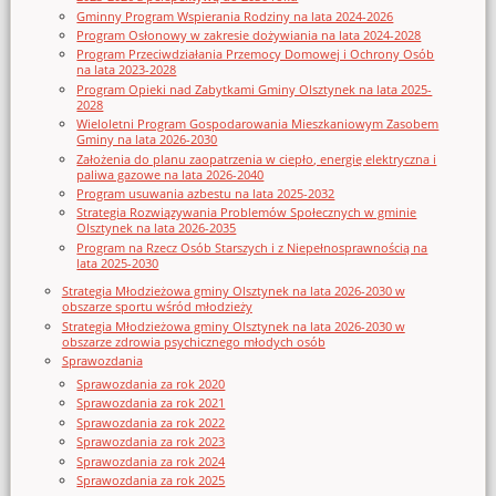
Gminny Program Wspierania Rodziny na lata 2024-2026
Program Osłonowy w zakresie dożywiania na lata 2024-2028
Program Przeciwdziałania Przemocy Domowej i Ochrony Osób
na lata 2023-2028
Program Opieki nad Zabytkami Gminy Olsztynek na lata 2025-
2028
Wieloletni Program Gospodarowania Mieszkaniowym Zasobem
Gminy na lata 2026-2030
Założenia do planu zaopatrzenia w ciepło, energię elektryczna i
paliwa gazowe na lata 2026-2040
Program usuwania azbestu na lata 2025-2032
Strategia Rozwiązywania Problemów Społecznych w gminie
Olsztynek na lata 2026-2035
Program na Rzecz Osób Starszych i z Niepełnosprawnością na
lata 2025-2030
Strategia Młodzieżowa gminy Olsztynek na lata 2026-2030 w
obszarze sportu wśród młodzieży
Strategia Młodzieżowa gminy Olsztynek na lata 2026-2030 w
obszarze zdrowia psychicznego młodych osób
Sprawozdania
Sprawozdania za rok 2020
Sprawozdania za rok 2021
Sprawozdania za rok 2022
Sprawozdania za rok 2023
Sprawozdania za rok 2024
Sprawozdania za rok 2025