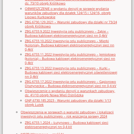
dz. 73/10 obręb Królikowo
OBWIESZCZENIE o wydaniu decyzji w sprawie wydania
warunków zabudowy dla działek 124/15 i 124/16, obręb
Lipowo Kurkowskie
ZBG.6730.129.2021 – Warunki zabudowy dla działki nr 73/24
obręb Królikowo
ZBG.6733.9.2022 Inwestycja celu publicznego – Ząbie –
Budowa kablowej elektroenergetycznej sieci nn 0,4kV
ZBG.6733.10.2022 Inwestycja celu publicznego – Mierki
(kolonia)– Budowa kablowej elektroenergetycznej sieci nn
0,4kV
ZBG.6733.11.2022 Inwestycja celu publicznego – Jemiołowo
(kolonia) – Budowa kablowej elektroenergetycznej sieci nn
0,4kV
ZBG.6733.13.2022 Inwestycja celu publicznego – Kurki –
Budowa kablowej sieci elektroenergetycznej oświetleniowej
nn 0,4kV
ZBG.6733.17.2022 Inwestycja celu publicznego – Gąsiorowo
Olsztyneckie – Budowa elektroenergetycznej sieci nn 0,4 kV
Obwieszczenie o wydaniu decyzji o warunkach zabudowy,
dz. 41/10 obręb Nowa Wieś Ostródzka
GNP.6730.185.2023 - Warunki zabudowy dla działki 1/13
obręb Lutek
Obwieszczenia w sprawach o warunki zabudowy i lokalizacji
inwestycji celu publicznego – rok wszczęcia sprawy 2024
ZBG.6733.1.2024 – Łutynowo – Budowa kablowej sieci
elektroenergetycznej nn 0,4 kV