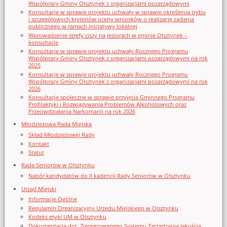
Współpracy Gminy Olsztynek z organizacjami pozarządowymi
Konsultacje w sprawie projektu uchwały w sprawie określenia trybu
i szczegółowych kryteriów oceny wniosków o realizację zadania
publicznego w ramach inicjatywy lokalnej
Wprowadzenie strefy ciszy na jeziorach w gminie Olsztynek –
konsultacje
Konsultacje w sprawie projektu uchwały Rocznego Programu
Współpracy Gminy Olsztynek z organizacjami pozarządowymi na rok
2025
Konsultacje w sprawie projektu uchwały Rocznego Programu
Współpracy Gminy Olsztynek z organizacjami pozarządowymi na rok
2026
Konsultacje społeczne w sprawie przyjęcia Gminnego Programu
Profilaktyki i Rozwiązywania Problemów Alkoholowych oraz
Przeciwdziałania Narkomanii na rok 2026
Młodzieżowa Rada Miejska
Skład Młodzieżowej Rady
Kontakt
Statut
Rada Seniorów w Olsztynku
Nabór kandydatów do II kadencji Rady Seniorów w Olsztynku
Urząd Miejski
Informacje Ogólne
Regulamin Organizacyjny Urzedu Miejskiego w Olsztynku
Kodeks etyki UM w Olsztynku
Dokumentacja dot. Zintegrowanego Systemu Zarządzania Jakością