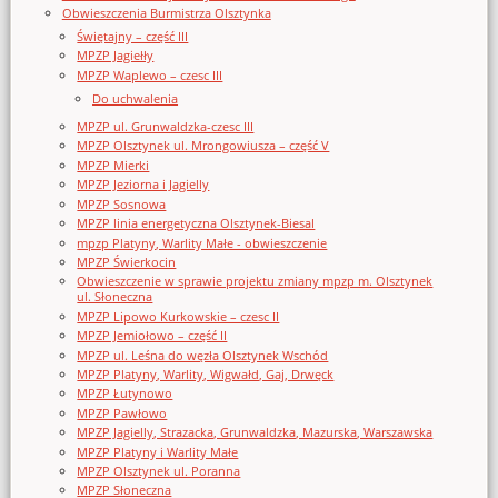
Obwieszczenia Burmistrza Olsztynka
Świętajny – część III
MPZP Jagiełły
MPZP Waplewo – czesc III
Do uchwalenia
MPZP ul. Grunwaldzka-czesc III
MPZP Olsztynek ul. Mrongowiusza – część V
MPZP Mierki
MPZP Jeziorna i Jagielly
MPZP Sosnowa
MPZP linia energetyczna Olsztynek-Biesal
mpzp Platyny, Warlity Małe - obwieszczenie
MPZP Świerkocin
Obwieszczenie w sprawie projektu zmiany mpzp m. Olsztynek
ul. Słoneczna
MPZP Lipowo Kurkowskie – czesc II
MPZP Jemiołowo – część II
MPZP ul. Leśna do węzła Olsztynek Wschód
MPZP Platyny, Warlity, Wigwałd, Gaj, Drwęck
MPZP Łutynowo
MPZP Pawłowo
MPZP Jagielly, Strazacka, Grunwaldzka, Mazurska, Warszawska
MPZP Platyny i Warlity Małe
MPZP Olsztynek ul. Poranna
MPZP Słoneczna