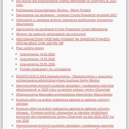
Dni wolne dla pracowników Urzędu Miejskiego w Olsztynku w 2021
roku
Państwowe Gospodarstwo Wodne - Wody Polskie
Zaproszenie na spotkanie - program Czyste Powietrze grudzień 2021
Ogłoszenie o zamiarze wyboru operatora publicznego transportu
zbiorowego
Zaproszenie na spotkania Czyste Powietrze Czyste Mieszkanie
Wybory do walnych zgromadzeń izb rolniczych
NIEOGRANICZONY PRZETARG PISEMNY NA SPRZEDAŻ POJAZDU
SPECJALNEGO STAR 200 PM 18P
Plan ogólny gminy
Uzgodnienia 16.02.2026
Uzgodnienia 13.05.2026
Uzgodnienia 29.05.2026
Projekt przekazany do uchwalenia
RGGIOŚ.6220.5.2024 Zawiadomienie - Obwieszczenie o wszczęciu
postępowania administracyjnego budowa farmy Mielno
Harmonogram kontroli punktów sprzedaży i podawania napojów
alkoholowych w 2025 roku na terenie miasta i gminy Olsztynek
Obwieszczenia Marszałka województwa Warmińsko-Mazurskiego
Konkurs ofert na wybór realizatora zadania w zakresie ochrony
zdrowia
Konkurs ofert na wybór realizatora zadania w zakresie ochrony
zdrowia - Program polityki zdrowotnej w zakresie rehabilitacji
leczniczej dla mieszkańców Gminy Olsztynek na lata 2025-2027 na
rok 2026
Harmonogram kontroli punktów sprzedaży i podawania napojów