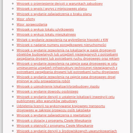
Wniosek o przeniesienie decyzji o warunkach zabudowy
Wniosek o wypis i wyrys z miejscowego planu
Wniosek o wydanie zaświadczenia o braku planu
Wzor_oferty
Wzor_sprawozdania
Wniosek o wykup lokalu użytkowego
Wniosek o wykup lokalu mieszkalnego
Wnisek o wydanie zezwolenia na wykreślenie hipoteki z KW
Wniosek o nadanie numeru porządkowego nieruchomości
Wniosek o wydanie zezwolenia na lokalizację w pasie drogowym
obiektów budowlanych lub urządzeń niezwiązanych z potrzebami
zarządzania drogami lub potrzebami ruchu drogowego oraz reklam
Wniosek o wydanie zezwolenia na zajęcie pasa drogowego w celu
umieszczenia urządzeń infrastruktury technicznej niezwiązanych z
potrzebami zarządzania drogami lub potrzebami ruchu drogowego
Wniosek o wydanie zezwolenia na zajęcie pasa drogowego drogi
gminnej w celu prowadzenia robót
Wniosek o uzgodnienie lokalizacji/przebudowy zjazdu
Wniosek o wydanie dowodu osobistego
Wniosek o wydanie decyzji o ustalenie lokalizacji inwestycji celu
publicznego albo warunków zabudowy
Udzielenia licencji na wykonywanie krajowego transportu
drogowego w zakresie przewozu osób taksówką
Wniosek o wydanie zaświadczenia o rewitalizacji
Wniosek o dotację z programu Ciepłe Mieszkanie
Wniosek o płatność z programu Ciepłe Mieszkanie
Wniosek o wydanie decyzji o środowiskowych uwarunkowaniach