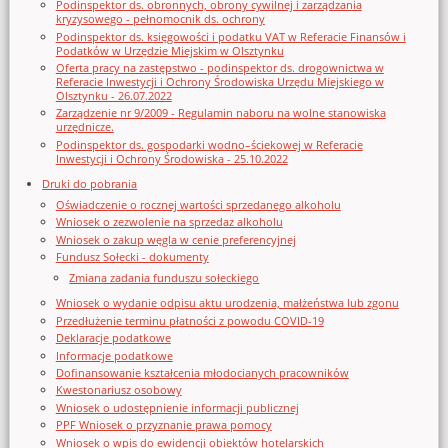
Podinspektor ds. obronnych, obrony cywilnej i zarządzania
kryzysowego - pełnomocnik ds. ochrony
Podinspektor ds. księgowości i podatku VAT w Referacie Finansów i
Podatków w Urzędzie Miejskim w Olsztynku
Oferta pracy na zastępstwo - podinspektor ds. drogownictwa w
Referacie Inwestycji i Ochrony Środowiska Urzędu Miejskiego w
Olsztynku - 26.07.2022
Zarządzenie nr 9/2009 - Regulamin naboru na wolne stanowiska
urzędnicze.
Podinspektor ds. gospodarki wodno–ściekowej w Referacie
Inwestycji i Ochrony Środowiska - 25.10.2022
Druki do pobrania
Oświadczenie o rocznej wartości sprzedanego alkoholu
Wniosek o zezwolenie na sprzedaz alkoholu
Wniosek o zakup węgla w cenie preferencyjnej
Fundusz Sołecki - dokumenty
Zmiana zadania funduszu sołeckiego
Wniosek o wydanie odpisu aktu urodzenia, małżeństwa lub zgonu
Przedłużenie terminu płatności z powodu COVID-19
Deklaracje podatkowe
Informacje podatkowe
Dofinansowanie kształcenia młodocianych pracowników
Kwestonariusz osobowy
Wniosek o udostępnienie informacji publicznej
PPF Wniosek o przyznanie prawa pomocy
Wniosek o wpis do ewidencji obiektów hotelarskich