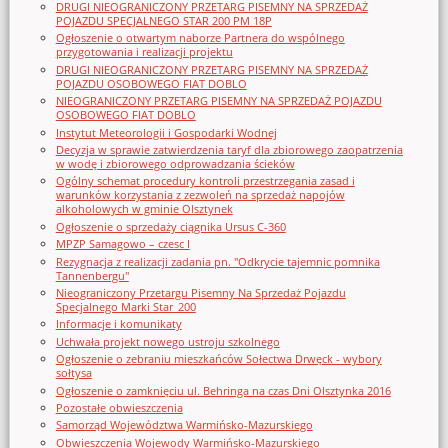
DRUGI NIEOGRANICZONY PRZETARG PISEMNY NA SPRZEDAŻ
POJAZDU SPECJALNEGO STAR 200 PM 18P
Ogłoszenie o otwartym naborze Partnera do wspólnego
przygotowania i realizacji projektu
DRUGI NIEOGRANICZONY PRZETARG PISEMNY NA SPRZEDAŻ
POJAZDU OSOBOWEGO FIAT DOBLO
NIEOGRANICZONY PRZETARG PISEMNY NA SPRZEDAŻ POJAZDU
OSOBOWEGO FIAT DOBLO
Instytut Meteorologii i Gospodarki Wodnej
Decyzja w sprawie zatwierdzenia taryf dla zbiorowego zaopatrzenia
w wodę i zbiorowego odprowadzania ścieków
Ogólny schemat procedury kontroli przestrzegania zasad i
warunków korzystania z zezwoleń na sprzedaż napojów
alkoholowych w gminie Olsztynek
Ogłoszenie o sprzedaży ciągnika Ursus C-360
MPZP Samagowo – czesc I
Rezygnacja z realizacji zadania pn. "Odkrycie tajemnic pomnika
Tannenbergu"
Nieograniczony Przetargu Pisemny Na Sprzedaż Pojazdu
Specjalnego Marki Star_200
Informacje i komunikaty
Uchwała projekt nowego ustroju szkolnego
Ogłoszenie o zebraniu mieszkańców Sołectwa Drwęck - wybory
sołtysa
Ogłoszenie o zamknięciu ul. Behringa na czas Dni Olsztynka 2016
Pozostałe obwieszczenia
Samorząd Województwa Warmińsko-Mazurskiego
Obwieszczenia Wojewody Warmińsko-Mazurskiego