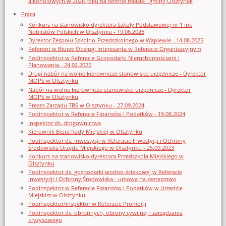
alkoholowych w 2026 roku na terenie miasta i gminy Olsztynek
Praca
Konkurs na stanowisko dyrektora Szkoły Podstawowej nr 1 im.
Noblistów Polskich w Olsztynku - 19.06.2026
Dyrektor Zespołu Szkolno-Przedszkolnego w Waplewie - 14.08.2025
Referent w Biurze Obsługi Interesanta w Referacie Organizacyjnym
Podinspektor w Referacie Gospodarki Nieruchomościami i
Planowania - 24.02.2025
Drugi nabór na wolne kierownicze stanowisko urzędnicze - Dyrektor
MOPS w Olsztynku
Nabór na wolne kierownicze stanowisko urzędnicze - Dyrektor
MOPS w Olsztynku
Prezes Zarządu TBS w Olsztynku - 27.09.2024
Podinspektor w Referacie Finansów i Podatków - 19.08.2024
Inspektor ds. drogownictwa
Kierownik Biura Rady Miejskiej w Olsztynku
Podinspektor ds. inwestycji w Referacie Inwestycji i Ochrony
Środowiska Urzędu Miejskiego w Olsztynku - 25.09.2023
Konkurs na stanowisko dyrektora Przedszkola Miejskiego w
Olsztynku
Podinspektor ds. gospodarki wodno-ściekowej w Referacie
Inwestycji i Ochrony Środowiska - umowa na zastępstwo
Podinspektor w Referacie Finansów i Podatków w Urzędzie
Miejskim w Olsztynku
Podinspektor/inspektor w Referacie Promocji
Podinspektor ds. obronnych, obrony cywilnej i zarządzania
kryzysowego