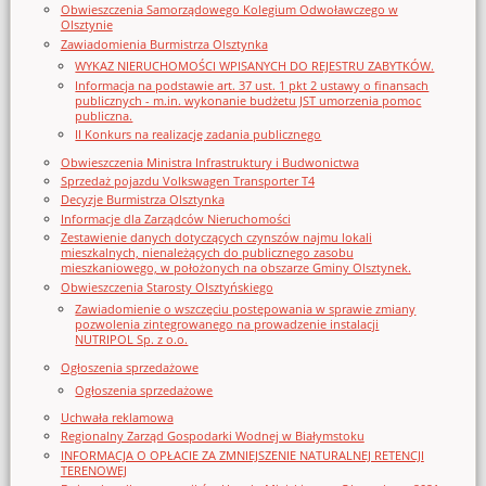
Obwieszczenia Samorządowego Kolegium Odwoławczego w
Olsztynie
Zawiadomienia Burmistrza Olsztynka
WYKAZ NIERUCHOMOŚCI WPISANYCH DO REJESTRU ZABYTKÓW.
Informacja na podstawie art. 37 ust. 1 pkt 2 ustawy o finansach
publicznych - m.in. wykonanie budżetu JST umorzenia pomoc
publiczna.
II Konkurs na realizację zadania publicznego
Obwieszczenia Ministra Infrastruktury i Budwonictwa
Sprzedaż pojazdu Volkswagen Transporter T4
Decyzje Burmistrza Olsztynka
Informacje dla Zarządców Nieruchomości
Zestawienie danych dotyczących czynszów najmu lokali
mieszkalnych, nienależących do publicznego zasobu
mieszkaniowego, w położonych na obszarze Gminy Olsztynek.
Obwieszczenia Starosty Olsztyńskiego
Zawiadomienie o wszczęciu postępowania w sprawie zmiany
pozwolenia zintegrowanego na prowadzenie instalacji
NUTRIPOL Sp. z o.o.
Ogłoszenia sprzedażowe
Ogłoszenia sprzedażowe
Uchwała reklamowa
Regionalny Zarząd Gospodarki Wodnej w Białymstoku
INFORMACJA O OPŁACIE ZA ZMNIEJSZENIE NATURALNEJ RETENCJI
TERENOWEJ