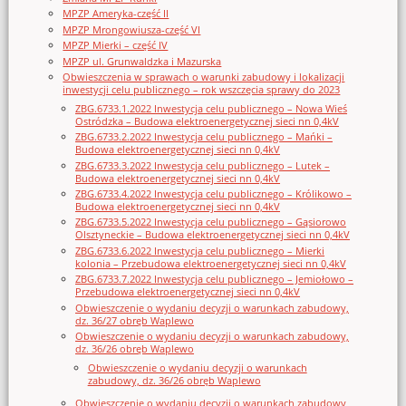
MPZP Ameryka-część II
MPZP Mrongowiusza-część VI
MPZP Mierki – część IV
MPZP ul. Grunwaldzka i Mazurska
Obwieszczenia w sprawach o warunki zabudowy i lokalizacji
inwestycji celu publicznego – rok wszczęcia sprawy do 2023
ZBG.6733.1.2022 Inwestycja celu publicznego – Nowa Wieś
Ostródzka – Budowa elektroenergetycznej sieci nn 0,4kV
ZBG.6733.2.2022 Inwestycja celu publicznego – Mańki –
Budowa elektroenergetycznej sieci nn 0,4kV
ZBG.6733.3.2022 Inwestycja celu publicznego – Lutek –
Budowa elektroenergetycznej sieci nn 0,4kV
ZBG.6733.4.2022 Inwestycja celu publicznego – Królikowo –
Budowa elektroenergetycznej sieci nn 0,4kV
ZBG.6733.5.2022 Inwestycja celu publicznego – Gąsiorowo
Olsztyneckie – Budowa elektroenergetycznej sieci nn 0,4kV
ZBG.6733.6.2022 Inwestycja celu publicznego – Mierki
kolonia – Przebudowa elektroenergetycznej sieci nn 0,4kV
ZBG.6733.7.2022 Inwestycja celu publicznego – Jemiołowo –
Przebudowa elektroenergetycznej sieci nn 0,4kV
Obwieszczenie o wydaniu decyzji o warunkach zabudowy,
dz. 36/27 obręb Waplewo
Obwieszczenie o wydaniu decyzji o warunkach zabudowy,
dz. 36/26 obręb Waplewo
Obwieszczenie o wydaniu decyzji o warunkach
zabudowy, dz. 36/26 obręb Waplewo
Obwieszczenie o wydaniu decyzji o warunkach zabudowy,