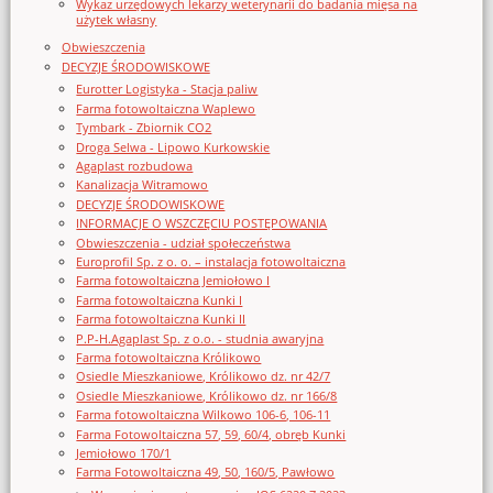
Wykaz urzędowych lekarzy weterynarii do badania mięsa na
użytek własny
Obwieszczenia
DECYZJE ŚRODOWISKOWE
Eurotter Logistyka - Stacja paliw
Farma fotowoltaiczna Waplewo
Tymbark - Zbiornik CO2
Droga Selwa - Lipowo Kurkowskie
Agaplast rozbudowa
Kanalizacja Witramowo
DECYZJE ŚRODOWISKOWE
INFORMACJE O WSZCZĘCIU POSTĘPOWANIA
Obwieszczenia - udział społeczeństwa
Europrofil Sp. z o. o. – instalacja fotowoltaiczna
Farma fotowoltaiczna Jemiołowo I
Farma fotowoltaiczna Kunki I
Farma fotowoltaiczna Kunki II
P.P-H.Agaplast Sp. z o.o. - studnia awaryjna
Farma fotowoltaiczna Królikowo
Osiedle Mieszkaniowe, Królikowo dz. nr 42/7
Osiedle Mieszkaniowe, Królikowo dz. nr 166/8
Farma fotowoltaiczna Wilkowo 106-6, 106-11
Farma Fotowoltaiczna 57, 59, 60/4, obręb Kunki
Jemiołowo 170/1
Farma Fotowoltaiczna 49, 50, 160/5, Pawłowo