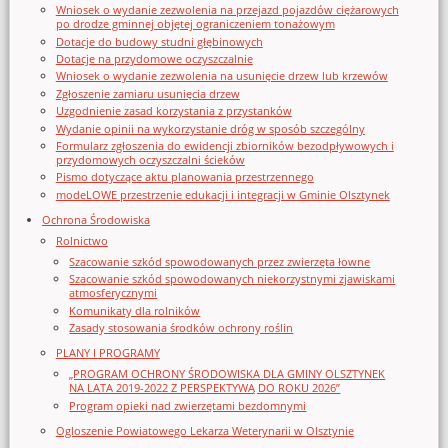
Wniosek o wydanie zezwolenia na przejazd pojazdów ciężarowych
po drodze gminnej objętej ograniczeniem tonażowym
Dotacje do budowy studni głębinowych
Dotacje na przydomowe oczyszczalnie
Wniosek o wydanie zezwolenia na usunięcie drzew lub krzewów
Zgłoszenie zamiaru usunięcia drzew
Uzgodnienie zasad korzystania z przystanków
Wydanie opinii na wykorzystanie dróg w sposób szczególny
Formularz zgłoszenia do ewidencji zbiorników bezodpływowych i
przydomowych oczyszczalni ścieków
Pismo dotyczące aktu planowania przestrzennego
modeLOWE przestrzenie edukacji i integracji w Gminie Olsztynek
Ochrona Środowiska
Rolnictwo
Szacowanie szkód spowodowanych przez zwierzęta łowne
Szacowanie szkód spowodowanych niekorzystnymi zjawiskami
atmosferycznymi
Komunikaty dla rolników
Zasady stosowania środków ochrony roślin
PLANY I PROGRAMY
„PROGRAM OCHRONY ŚRODOWISKA DLA GMINY OLSZTYNEK
NA LATA 2019-2022 Z PERSPEKTYWĄ DO ROKU 2026”
Program opieki nad zwierzętami bezdomnymi
Ogloszenie Powiatowego Lekarza Weterynarii w Olsztynie