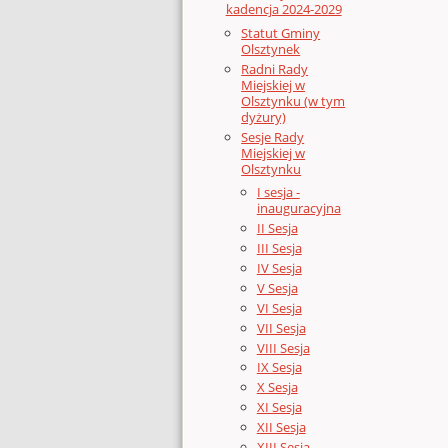
kadencja 2024-2029
Statut Gminy
Olsztynek
Radni Rady
Miejskiej w
Olsztynku (w tym
dyżury)
Sesje Rady
Miejskiej w
Olsztynku
I sesja -
inauguracyjna
II Sesja
III Sesja
IV Sesja
V Sesja
VI Sesja
VII Sesja
VIII Sesja
IX Sesja
X Sesja
XI Sesja
XII Sesja
XIII Sesja