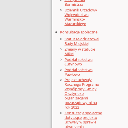
Burmistrza
Dziennik Urzędowy
Województwa
Warmińsko-
Mazurskiego
Konsultacje społeczne
Statut Młodzieżowej
Rady Miejskiej
Zmiany w statucie
MRM
Podział sołectwa
Łutynowo
Podział sołectwa
Pawłowo
Projekt uchwały
Rocznego Programu
Współpracy Gminy
Olsztynek z
organizacjami
pozarządowymi na
rok 2022
Konsultacje społeczne
dotyczące projektu
uchwały w sprawie
utworzenia