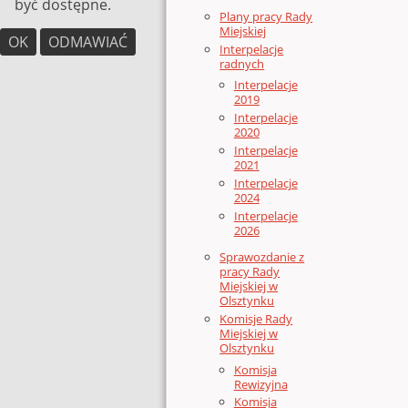
być dostępne.
Plany pracy Rady
Miejskiej
OK
ODMAWIAĆ
Interpelacje
radnych
Interpelacje
2019
Interpelacje
2020
Interpelacje
2021
Interpelacje
2024
Interpelacje
2026
Sprawozdanie z
pracy Rady
Miejskiej w
Olsztynku
Komisje Rady
Miejskiej w
Olsztynku
Komisja
Rewizyjna
Komisja