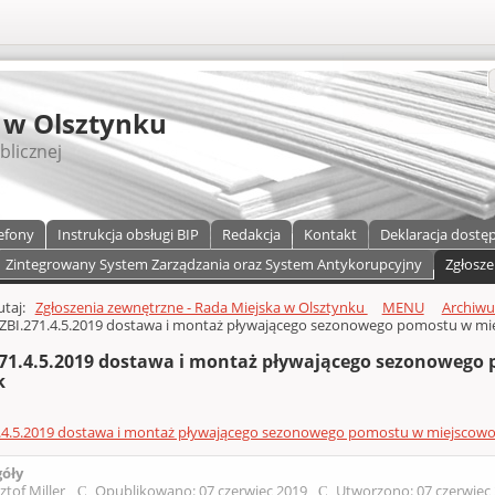
S
 w Olsztynku
blicznej
efony
Instrukcja obsługi BIP
Redakcja
Kontakt
Deklaracja dostę
Zintegrowany System Zarządzania oraz System Antykorupcyjny
Zgłosze
a)
zawartości
tutaj:
Zgłoszenia zewnętrzne - Rada Miejska w Olsztynku
MENU
Archiw
ZBI.271.4.5.2019 dostawa i montaż pływającego sezonowego pomostu w mi
271.4.5.2019 dostawa i montaż pływającego sezonowego
k
.4.5.2019 dostawa i montaż pływającego sezonowego pomostu w miejscowo
góły
ztof Miller
Opublikowano: 07 czerwiec 2019
Utworzono: 07 czerwiec