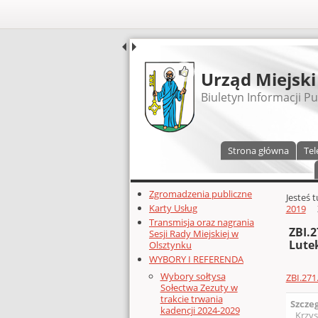
UDOSTĘPNIJ
Urząd Miejski
Biuletyn Informacji Pu
Menu główne
Strona główna
Tel
Dodatkowe zasoby (lewa kolumn
Zgromadzenia publiczne
Głównej 
Jesteś 
Karty Usług
2019
Transmisja oraz nagrania
ZBI.
Sesji Rady Miejskiej w
Lute
Olsztynku
WYBORY I REFERENDA
Wybory sołtysa
ZBI.271
Sołectwa Zezuty w
trakcie trwania
Szcze
kadencji 2024-2029
Krzys