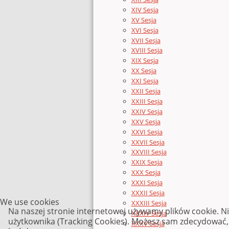
XIV Sesja
XV Sesja
XVI Sesja
XVII Sesja
XVIII Sesja
XIX Sesja
XX Sesja
XXI Sesja
XXII Sesja
XXIII Sesja
XXIV Sesja
XXV Sesja
XXVI Sesja
XXVII Sesja
XXVIII Sesja
XXIX Sesja
XXX Sesja
XXXI Sesja
XXXII Sesja
We use cookies
XXXIII Sesja
Na naszej stronie internetowej używamy plików cookie. N
XXXIV Sesja
użytkownika (Tracking Cookies). Możesz sam zdecydować, c
XXXV Sesja