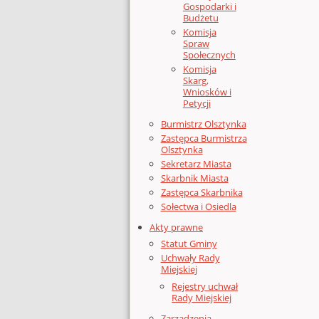
Gospodarki i
Budżetu
Komisja
Spraw
Społecznych
Komisja
Skarg,
Wniosków i
Petycji
Burmistrz Olsztynka
Zastępca Burmistrza
Olsztynka
Sekretarz Miasta
Skarbnik Miasta
Zastępca Skarbnika
Sołectwa i Osiedla
Akty prawne
Statut Gminy
Uchwały Rady
Miejskiej
Rejestry uchwał
Rady Miejskiej
Zarządzenia