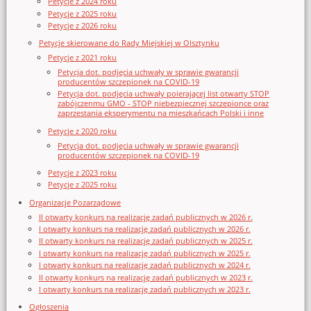
Petycje z 2024 roku
Petycje z 2025 roku
Petycje z 2026 roku
Petycje skierowane do Rady Miejskiej w Olsztynku
Petycje z 2021 roku
Petycja dot. podjęcia uchwały w sprawie gwarancji
producentów szczepionek na COVID-19
Petycja dot. podjęcia uchwały poierającej list otwarty STOP
zabójczenmu GMO - STOP niebezpiecznej szczepionce oraz
zaprzestania eksperymentu na mieszkańcach Polski i inne
Petycje z 2020 roku
Petycja dot. podjęcia uchwały w sprawie gwarancji
producentów szczepionek na COVID-19
Petycje z 2023 roku
Petycje z 2025 roku
Organizacje Pozarządowe
II otwarty konkurs na realizację zadań publicznych w 2026 r.
I otwarty konkurs na realizację zadań publicznych w 2026 r.
II otwarty konkurs na realizację zadań publicznych w 2025 r.
I otwarty konkurs na realizację zadań publicznych w 2025 r.
I otwarty konkurs na realizację zadań publicznych w 2024 r.
II otwarty konkurs na realizację zadań publicznych w 2023 r.
I otwarty konkurs na realizację zadań publicznych w 2023 r.
Ogłoszenia