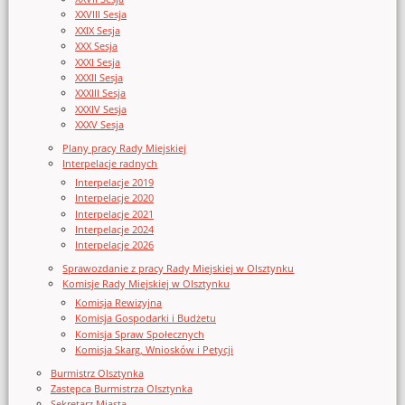
XXVIII Sesja
XXIX Sesja
XXX Sesja
XXXI Sesja
XXXII Sesja
XXXIII Sesja
XXXIV Sesja
XXXV Sesja
Plany pracy Rady Miejskiej
Interpelacje radnych
Interpelacje 2019
Interpelacje 2020
Interpelacje 2021
Interpelacje 2024
Interpelacje 2026
Sprawozdanie z pracy Rady Miejskiej w Olsztynku
Komisje Rady Miejskiej w Olsztynku
Komisja Rewizyjna
Komisja Gospodarki i Budżetu
Komisja Spraw Społecznych
Komisja Skarg, Wniosków i Petycji
Burmistrz Olsztynka
Zastępca Burmistrza Olsztynka
Sekretarz Miasta