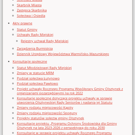
Skarbnik Miasta
Zastępca Skarbnika
Sołectwa i Osiedla
Akty prawne
Statut Gminy
Uchwały Rady Miejskiej
Rejestry uchwał Rady Miejskiej
Zarządzenia Burmistrza
Dziennik Urzędowy Województwa Warmińsko-Mazurskiego
Konsultacje społeczne
Statut Młodzieżowej Rady Miejskiej
Zmiany w statucie MRM
Podział sołectwa Łutynowo
Podział sołectwa Pawłowo
Projekt uchwały Rocznego Programu Współpracy Gminy Olsztynek z
organizacjami pozarządowymi na rok 2022
Konsultacje społeczne dotyczące projektu uchwały w sprawie
utworzenia Olsztyneckiej Rady Seniorów i nadania jej Statutu
Zmiany rodzaju miejscowości Kąpity
Zmiany rodzaju miejscowości Spoguny
Projekty statutów sołectw gminy Olsztynek
Konsultacje projektu „Programu Ochrony Środowiska dla Gminy
Olsztynek na lata 2023-2026 z perspektywą do roku 2030
Konsultacje w sprawie projektu uchwały Rocznego Programu