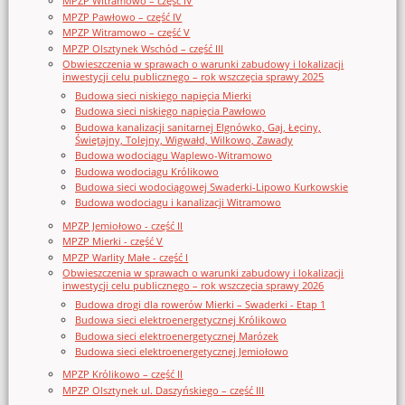
MPZP Witramowo – część IV
MPZP Pawłowo – część IV
MPZP Witramowo – część V
MPZP Olsztynek Wschód – część III
Obwieszczenia w sprawach o warunki zabudowy i lokalizacji
inwestycji celu publicznego – rok wszczęcia sprawy 2025
Budowa sieci niskiego napięcia Mierki
Budowa sieci niskiego napięcia Pawłowo
Budowa kanalizacji sanitarnej Elgnówko, Gaj, Łęciny,
Świętajny, Tolejny, Wigwałd, Wilkowo, Zawady
Budowa wodociągu Waplewo-Witramowo
Budowa wodociągu Królikowo
Budowa sieci wodociągowej Swaderki-Lipowo Kurkowskie
Budowa wodociągu i kanalizacji Witramowo
MPZP Jemiołowo - część II
MPZP Mierki - część V
MPZP Warlity Małe - część I
Obwieszczenia w sprawach o warunki zabudowy i lokalizacji
inwestycji celu publicznego – rok wszczęcia sprawy 2026
Budowa drogi dla rowerów Mierki – Swaderki - Etap 1
Budowa sieci elektroenergetycznej Królikowo
Budowa sieci elektroenergetycznej Marózek
Budowa sieci elektroenergetycznej Jemiołowo
MPZP Królikowo – część II
MPZP Olsztynek ul. Daszyńskiego – część III