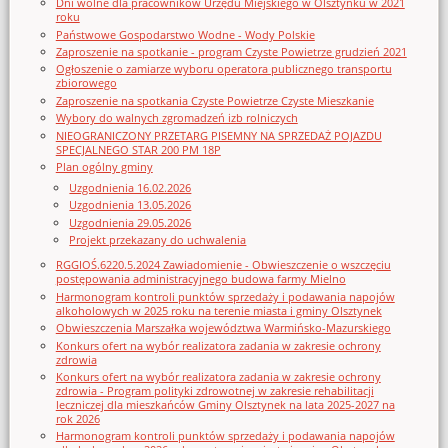
Dni wolne dla pracowników Urzędu Miejskiego w Olsztynku w 2021
roku
Państwowe Gospodarstwo Wodne - Wody Polskie
Zaproszenie na spotkanie - program Czyste Powietrze grudzień 2021
Ogłoszenie o zamiarze wyboru operatora publicznego transportu
zbiorowego
Zaproszenie na spotkania Czyste Powietrze Czyste Mieszkanie
Wybory do walnych zgromadzeń izb rolniczych
NIEOGRANICZONY PRZETARG PISEMNY NA SPRZEDAŻ POJAZDU
SPECJALNEGO STAR 200 PM 18P
Plan ogólny gminy
Uzgodnienia 16.02.2026
Uzgodnienia 13.05.2026
Uzgodnienia 29.05.2026
Projekt przekazany do uchwalenia
RGGIOŚ.6220.5.2024 Zawiadomienie - Obwieszczenie o wszczęciu
postępowania administracyjnego budowa farmy Mielno
Harmonogram kontroli punktów sprzedaży i podawania napojów
alkoholowych w 2025 roku na terenie miasta i gminy Olsztynek
Obwieszczenia Marszałka województwa Warmińsko-Mazurskiego
Konkurs ofert na wybór realizatora zadania w zakresie ochrony
zdrowia
Konkurs ofert na wybór realizatora zadania w zakresie ochrony
zdrowia - Program polityki zdrowotnej w zakresie rehabilitacji
leczniczej dla mieszkańców Gminy Olsztynek na lata 2025-2027 na
rok 2026
Harmonogram kontroli punktów sprzedaży i podawania napojów