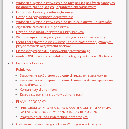
Wniosek o wydanie zezwolenia na przejazd pojazdów ciężarowych
po drodze gminnej objętej ograniczeniem tonażowym
Dotacje do budowy studni głębinowych
Dotacje na przydomowe oczyszczalnie
Wniosek o wydanie zezwolenia na usunięcie drzew lub krzewów
Zgłoszenie zamiaru usunięcia drzew
Uzgodnienie zasad korzystania z przystanków
Wydanie opinii na wykorzystanie dróg w sposób szczególny
Formularz zgłoszenia do ewidencji zbiorników bezodpływowych i
przydomowych oczyszczalni ścieków
Pismo dotyczące aktu planowania przestrzennego
modeLOWE przestrzenie edukacji i integracji w Gminie Olsztynek
Ochrona Środowiska
Rolnictwo
Szacowanie szkód spowodowanych przez zwierzęta łowne
Szacowanie szkód spowodowanych niekorzystnymi zjawiskami
atmosferycznymi
Komunikaty dla rolników
Zasady stosowania środków ochrony roślin
PLANY I PROGRAMY
„PROGRAM OCHRONY ŚRODOWISKA DLA GMINY OLSZTYNEK
NA LATA 2019-2022 Z PERSPEKTYWĄ DO ROKU 2026”
Program opieki nad zwierzętami bezdomnymi
Ogloszenie Powiatowego Lekarza Weterynarii w Olsztynie