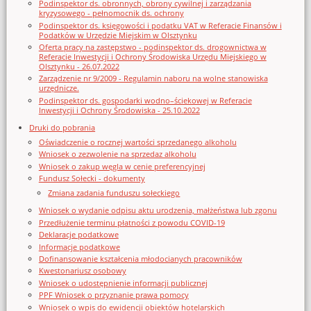
Podinspektor ds. obronnych, obrony cywilnej i zarządzania
kryzysowego - pełnomocnik ds. ochrony
Podinspektor ds. księgowości i podatku VAT w Referacie Finansów i
Podatków w Urzędzie Miejskim w Olsztynku
Oferta pracy na zastępstwo - podinspektor ds. drogownictwa w
Referacie Inwestycji i Ochrony Środowiska Urzędu Miejskiego w
Olsztynku - 26.07.2022
Zarządzenie nr 9/2009 - Regulamin naboru na wolne stanowiska
urzędnicze.
Podinspektor ds. gospodarki wodno–ściekowej w Referacie
Inwestycji i Ochrony Środowiska - 25.10.2022
Druki do pobrania
Oświadczenie o rocznej wartości sprzedanego alkoholu
Wniosek o zezwolenie na sprzedaz alkoholu
Wniosek o zakup węgla w cenie preferencyjnej
Fundusz Sołecki - dokumenty
Zmiana zadania funduszu sołeckiego
Wniosek o wydanie odpisu aktu urodzenia, małżeństwa lub zgonu
Przedłużenie terminu płatności z powodu COVID-19
Deklaracje podatkowe
Informacje podatkowe
Dofinansowanie kształcenia młodocianych pracowników
Kwestonariusz osobowy
Wniosek o udostępnienie informacji publicznej
PPF Wniosek o przyznanie prawa pomocy
Wniosek o wpis do ewidencji obiektów hotelarskich