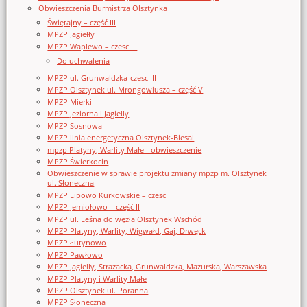
Obwieszczenia Burmistrza Olsztynka
Świętajny – część III
MPZP Jagiełły
MPZP Waplewo – czesc III
Do uchwalenia
MPZP ul. Grunwaldzka-czesc III
MPZP Olsztynek ul. Mrongowiusza – część V
MPZP Mierki
MPZP Jeziorna i Jagielly
MPZP Sosnowa
MPZP linia energetyczna Olsztynek-Biesal
mpzp Platyny, Warlity Małe - obwieszczenie
MPZP Świerkocin
Obwieszczenie w sprawie projektu zmiany mpzp m. Olsztynek
ul. Słoneczna
MPZP Lipowo Kurkowskie – czesc II
MPZP Jemiołowo – część II
MPZP ul. Leśna do węzła Olsztynek Wschód
MPZP Platyny, Warlity, Wigwałd, Gaj, Drwęck
MPZP Łutynowo
MPZP Pawłowo
MPZP Jagielly, Strazacka, Grunwaldzka, Mazurska, Warszawska
MPZP Platyny i Warlity Małe
MPZP Olsztynek ul. Poranna
MPZP Słoneczna