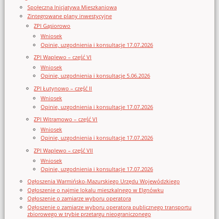
Społeczna Inicjatywa Mieszkaniowa
Zintegrowane plany inwestycyjne
ZPI Gąsiorowo
Wniosek
Opinie, uzgodnienia i konsultacje 17.07.2026
ZPI Waplewo – część VI
Wniosek
Opinie, uzgodnienia i konsultacje 5.06.2026
ZPI Łutynowo – część II
Wniosek
Opinie, uzgodnienia i konsultacje 17.07.2026
ZPI Witramowo – część VI
Wniosek
Opinie, uzgodnienia i konsultacje 17.07.2026
ZPI Waplewo – część VII
Wniosek
Opinie, uzgodnienia i konsultacje 17.07.2026
Ogłoszenia Warmińsko-Mazurskiego Urzędu Wojewódzkiego
Ogłoszenie o najmie lokalu mieszkalnego w Elgnówku
Ogłoszenie o zamiarze wyboru operatora
Ogłoszenie o zamiarze wyboru operatora publicznego transportu
zbiorowego w trybie przetargu nieograniczonego