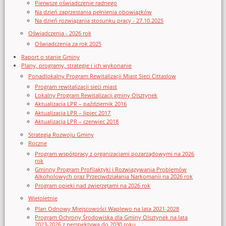
Pierwsze oświadczenie radnego
Na dzień zaprzestania pełnienia obowiązków
Na dzień rozwiązania stosunku pracy - 27.10.2025
Oświadczenia - 2026 rok
Oświadczenia za rok 2025
Raport o stanie Gminy
Plany, programy, strategie i ich wykonanie
Ponadlokalny Program Rewitalizacji Miast Sieci Cittaslow
Program rewitalizacji sieci miast
Lokalny Program Rewitalizacji gminy Olsztynek
Aktualizacja LPR – październik 2016
Aktualizacja LPR – lipiec 2017
Aktualizacja LPR – czerwiec 2018
Strategia Rozwoju Gminy
Roczne
Program współpracy z organizacjami pozarządowymi na 2026
rok
Gminny Program Profilaktyki i Rozwiązywania Problemów
Alkoholowych oraz Przeciwdziałania Narkomanii na 2026 rok
Program opieki nad zwierzętami na 2026 rok
Wieloletnie
Plan Odnowy Miejscowości Waplewo na lata 2021-2028
Program Ochrony Środowiska dla Gminy Olsztynek na lata
2023-2026 z perspektywą do 2030 roku