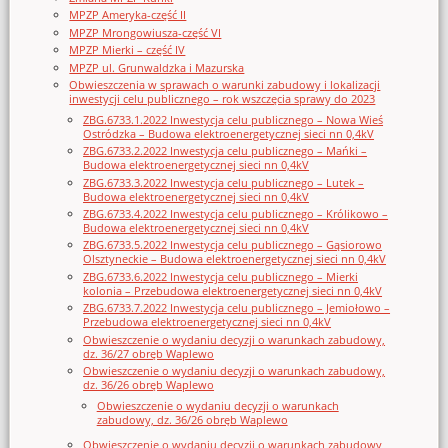
MPZP Ameryka-część II
MPZP Mrongowiusza-część VI
MPZP Mierki – część IV
MPZP ul. Grunwaldzka i Mazurska
Obwieszczenia w sprawach o warunki zabudowy i lokalizacji
inwestycji celu publicznego – rok wszczęcia sprawy do 2023
ZBG.6733.1.2022 Inwestycja celu publicznego – Nowa Wieś
Ostródzka – Budowa elektroenergetycznej sieci nn 0,4kV
ZBG.6733.2.2022 Inwestycja celu publicznego – Mańki –
Budowa elektroenergetycznej sieci nn 0,4kV
ZBG.6733.3.2022 Inwestycja celu publicznego – Lutek –
Budowa elektroenergetycznej sieci nn 0,4kV
ZBG.6733.4.2022 Inwestycja celu publicznego – Królikowo –
Budowa elektroenergetycznej sieci nn 0,4kV
ZBG.6733.5.2022 Inwestycja celu publicznego – Gąsiorowo
Olsztyneckie – Budowa elektroenergetycznej sieci nn 0,4kV
ZBG.6733.6.2022 Inwestycja celu publicznego – Mierki
kolonia – Przebudowa elektroenergetycznej sieci nn 0,4kV
ZBG.6733.7.2022 Inwestycja celu publicznego – Jemiołowo –
Przebudowa elektroenergetycznej sieci nn 0,4kV
Obwieszczenie o wydaniu decyzji o warunkach zabudowy,
dz. 36/27 obręb Waplewo
Obwieszczenie o wydaniu decyzji o warunkach zabudowy,
dz. 36/26 obręb Waplewo
Obwieszczenie o wydaniu decyzji o warunkach
zabudowy, dz. 36/26 obręb Waplewo
Obwieszczenie o wydaniu decyzji o warunkach zabudowy,