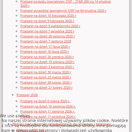
Przetarg pojazdu specjalnego OSP - STAR 200 na 14 grudnia
2020 r
Przetarg pojazdów specjalnych OSP na 04 grudnia 2020 r
Przetarg na dzień 10 listopada 2020 r
Przetarg na dzień 9 listopada 2020 r
Przetargi na dzień 9 października 2020 r
Przetargi na dzień 7 września 2020 r
Przetargi na dzień 28 sierpnia 2020 r
Przetargi na dzień 7 sierpnia 2020
Przetargi na dzień 17 lipca 2020 r
Przetarg na dzień 10 lipca 2020 r
Przetarg na dzień 26 czerwca 2020 r
Przetargi na dzień 19 czerwca 2020 r
Przetargi na dzień 3 kwietnia 2020 r
Przetarg na dzień 30 marca 2020 r
Przetarg na dzień 23 marca 2020 r
Przetarg na dzień 28 lutego 2020 r
Przetargi na dzień 21 lutego 2020 r
Przetargi 2026
Przetarg na dzień 6 marca 2026 r.
Przetargi na dzień 10 sierpnia 2026 r.
Przetarg na dzień 11 sierpnia 2026 r.
We use cookies
Przetarg na dzień 11 września 2026 r.
Na naszej stronie internetowej używamy plików cookie. Niektóre
Wykazy nieruchomości przeznaczonych do sprzedaży i dzierżawy
z nich są niezbędne dla funkcjonowania strony, inne pomagają
nam w ulepszaniu tej strony i doświadczeń użytkownika
Wykazy z 2026 roku