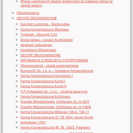
Wykaz urzędowych lekarzy weterynarii do badania mięsa na
użytek własny
Obwieszczenia
DECYZJE ŚRODOWISKOWE
Eurotter Logistyka - Stacja paliw
Farma fotowoltaiczna Waplewo
Tymbark - Zbiornik CO2
Droga Selwa - Lipowo Kurkowskie
Agaplast rozbudowa
Kanalizacja Witramowo
DECYZJE ŚRODOWISKOWE
INFORMACJE O WSZCZĘCIU POSTĘPOWANIA
Obwieszczenia - udział społeczeństwa
Europrofil Sp. z o. o. – instalacja fotowoltaiczna
Farma fotowoltaiczna Jemiołowo I
Farma fotowoltaiczna Kunki I
Farma fotowoltaiczna Kunki II
P.P-H.Agaplast Sp. z o.o. - studnia awaryjna
Farma fotowoltaiczna Królikowo
Osiedle Mieszkaniowe, Królikowo dz. nr 42/7
Osiedle Mieszkaniowe, Królikowo dz. nr 166/8
Farma fotowoltaiczna Wilkowo 106-6, 106-11
Farma Fotowoltaiczna 57, 59, 60/4, obręb Kunki
Jemiołowo 170/1
Farma Fotowoltaiczna 49, 50, 160/5, Pawłowo