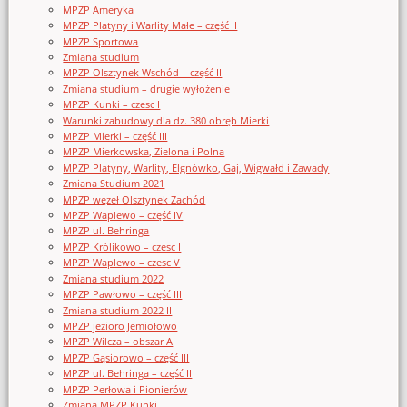
MPZP Ameryka
MPZP Platyny i Warlity Małe – część II
MPZP Sportowa
Zmiana studium
MPZP Olsztynek Wschód – część II
Zmiana studium – drugie wyłożenie
MPZP Kunki – czesc I
Warunki zabudowy dla dz. 380 obręb Mierki
MPZP Mierki – część III
MPZP Mierkowska, Zielona i Polna
MPZP Platyny, Warlity, Elgnówko, Gaj, Wigwałd i Zawady
Zmiana Studium 2021
MPZP węzeł Olsztynek Zachód
MPZP Waplewo – część IV
MPZP ul. Behringa
MPZP Królikowo – czesc I
MPZP Waplewo – czesc V
Zmiana studium 2022
MPZP Pawłowo – część III
Zmiana studium 2022 II
MPZP jezioro Jemiołowo
MPZP Wilcza – obszar A
MPZP Gąsiorowo – część III
MPZP ul. Behringa – część II
MPZP Perłowa i Pionierów
Zmiana MPZP Kunki