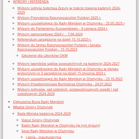
WYBORY I REFERENDA
Wybory sołtysa Sołectwa Zezuty w trakcie trwania kadencji 2024-
2029
Wybory Prezydenta Rzeczypospolitej Polskiej 2025 r.
Wybory uzupełniające do Rady Miejskiej w Olsztynku - 25.05.2025 r
Wybory do Parlamentu Europejskiego - 9 czerwca 2024 r.
Wybory samorządowe 2024 r. - 7.04.2024
Referendum zarządzone na dzień 15.10.2023 r.
Wybory do Sejmu Rzeczypospolitej Polskiej i Senatu
Rzeczypospolitej Polskiej - 15.10.2023
Szkolenie dla członków OKW
Wybory ławników sądów powszechnych na kadencję 2024-2027
Wybory uzupełniające do Rady Miejskiej w Olsztynku w okręgu
wyborczym nr 3 zarządzone na dzień 15 stycznia 2023 r.
Wybory uzupełniające do Rady Miejskiej w Olsztynku - 23.10.2022
Wybory Przedterminowe Burmistrza Olsztynka - 24.07.2022
Wybory sołtysów, rad sołeckich, przewodniczących osiedli i rad
osiedlowych 2024-2029
Ogłoszenia Biura Rady Miejskiej
Władze Gminy Olsztynek
Rada Miejska kadencja 2024-2029
Statut Gminy Olsztynek
Radni Rady Miejskiej w Olsztynku (w tym dyżury)
Sesje Rady Miejskiej w Olsztynku
I sesja - inauguracyjna