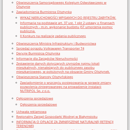
Obwieszczenia Samorządowego Kolegium Odwoławczego w
Olsztynie
Zawiadomienia Burmistrza Olsztynka
WYKAZ NIERUCHOMOŚCI WPISANYCH DO REJESTRU ZABYTKÓW.
Informacja na podstawie art. 37 ust. 1 pkt 2 ustawy o finansach
publicznych - m.in. wykonanie budżetu JST umorzenia pomoc
publiczna.
II Konkurs na realizację zadania publicznego
Obwieszczenia Ministra Infrastruktury i Budwonictwa
Sprzedaż pojazdu Volkswagen Transporter T4
Decyzje Burmistrza Olsztynka
Informacje dla Zarządców Nieruchomości
Zestawienie danych dotyczących czynszów najmu lokali
mieszkalnych, nienależących do publicznego zasobu
mieszkaniowego, w położonych na obszarze Gminy Olsztynek.
Obwieszczenia Starosty Olsztyńskiego
Zawiadomienie o wszczęciu postępowania w sprawie zmiany
pozwolenia zintegrowanego na prowadzenie instalacji
NUTRIPOL Sp. z o.o.
Ogłoszenia sprzedażowe
Ogłoszenia sprzedażowe
Uchwała reklamowa
Regionalny Zarząd Gospodarki Wodnej w Białymstoku
INFORMACJA O OPŁACIE ZA ZMNIEJSZENIE NATURALNEJ RETENCJI
TERENOWEJ