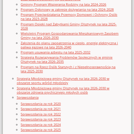
Gminny Program Wspierania Rodziny na lata 2024-2026
Program Osłonowy w zakresie dożywiania na lata 2024-2028
Program Przeciwdziałania Przemocy Domowej i Ochrony Osób
na lata 2023-2028
Program Opieki nad Zabytkami Gminy Olsztynek na lata 2025-
2028
Wieloletni Program Gospodarowania Mieszkaniowym Zasobem
Gminy na lata 2026-2030
Założenia do planu zaopatrzenia w ciepło, energię elektryczna i
paliwa gazowe na lata 2026-2040
Program usuwania azbestu na lata 2025-2032
Strategia Rozwiązywania Problemów Społecznych w gminie
Olsztynek na lata 2026-2035
Program na Rzecz Osób Starszych i z Niepełnosprawnością na
lata 2025-2030
Strategia Młodzieżowa gminy Olsztynek na lata 2026-2030 w
obszarze sportu wśród młodzieży
Strategia Młodzieżowa gminy Olsztynek na lata 2026-2030 w
obszarze zdrowia psychicznego młodych osób
Sprawozdania
Sprawozdania za rok 2020
Sprawozdania za rok 2021
Sprawozdania za rok 2022
Sprawozdania za rok 2023
Sprawozdania za rok 2024
Sprawozdania za rok 2025