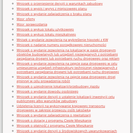
Wniosek o przeniesienie decyzji o warunkach zabudowy
Wniosek o wypis i wyrys z miejscowego planu
Wniosek o wydanie zaświadczenia o braku planu
Wzor_oferty
Wzor_sprawozdania
Wniosek o wykup lokalu użytkowego
Wniosek o wykup lokalu mieszkalnego
Wnisek o wydanie zezwolenia na wykreślenie hipoteki z KW
Wniosek o nadanie numeru porządkowego nieruchomości
Wniosek o wydanie zezwolenia na lokalizację w pasie drogowym
obiektów budowlanych lub urządzeń niezwiązanych z potrzebami
zarządzania drogami lub potrzebami ruchu drogowego oraz reklam
Wniosek o wydanie zezwolenia na zajęcie pasa drogowego w celu
umieszczenia urządzeń infrastruktury technicznej niezwiązanych z
potrzebami zarządzania drogami lub potrzebami ruchu drogowego
Wniosek o wydanie zezwolenia na zajęcie pasa drogowego drogi
gminnej w celu prowadzenia robót
Wniosek o uzgodnienie lokalizacji/przebudowy zjazdu
Wniosek o wydanie dowodu osobistego
Wniosek o wydanie decyzji o ustalenie lokalizacji inwestycji celu
publicznego albo warunków zabudowy
Udzielenia licencji na wykonywanie krajowego transportu
drogowego w zakresie przewozu osób taksówką
Wniosek o wydanie zaświadczenia o rewitalizacji
Wniosek o dotację z programu Ciepłe Mieszkanie
Wniosek o płatność z programu Ciepłe Mieszkanie
Wniosek o wydanie decyzji o środowiskowych uwarunkowaniach