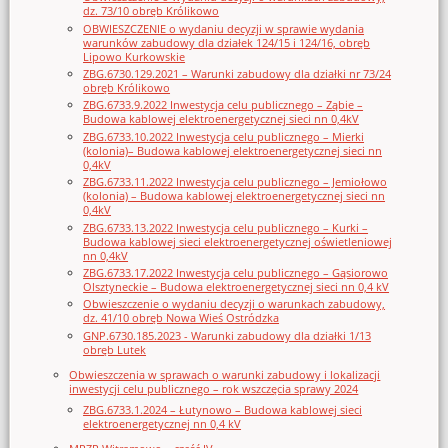
dz. 73/10 obręb Królikowo
OBWIESZCZENIE o wydaniu decyzji w sprawie wydania
warunków zabudowy dla działek 124/15 i 124/16, obręb
Lipowo Kurkowskie
ZBG.6730.129.2021 – Warunki zabudowy dla działki nr 73/24
obręb Królikowo
ZBG.6733.9.2022 Inwestycja celu publicznego – Ząbie –
Budowa kablowej elektroenergetycznej sieci nn 0,4kV
ZBG.6733.10.2022 Inwestycja celu publicznego – Mierki
(kolonia)– Budowa kablowej elektroenergetycznej sieci nn
0,4kV
ZBG.6733.11.2022 Inwestycja celu publicznego – Jemiołowo
(kolonia) – Budowa kablowej elektroenergetycznej sieci nn
0,4kV
ZBG.6733.13.2022 Inwestycja celu publicznego – Kurki –
Budowa kablowej sieci elektroenergetycznej oświetleniowej
nn 0,4kV
ZBG.6733.17.2022 Inwestycja celu publicznego – Gąsiorowo
Olsztyneckie – Budowa elektroenergetycznej sieci nn 0,4 kV
Obwieszczenie o wydaniu decyzji o warunkach zabudowy,
dz. 41/10 obręb Nowa Wieś Ostródzka
GNP.6730.185.2023 - Warunki zabudowy dla działki 1/13
obręb Lutek
Obwieszczenia w sprawach o warunki zabudowy i lokalizacji
inwestycji celu publicznego – rok wszczęcia sprawy 2024
ZBG.6733.1.2024 – Łutynowo – Budowa kablowej sieci
elektroenergetycznej nn 0,4 kV