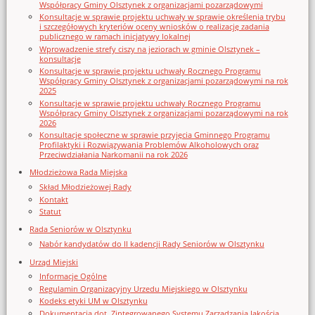
Współpracy Gminy Olsztynek z organizacjami pozarządowymi
Konsultacje w sprawie projektu uchwały w sprawie określenia trybu
i szczegółowych kryteriów oceny wniosków o realizację zadania
publicznego w ramach inicjatywy lokalnej
Wprowadzenie strefy ciszy na jeziorach w gminie Olsztynek –
konsultacje
Konsultacje w sprawie projektu uchwały Rocznego Programu
Współpracy Gminy Olsztynek z organizacjami pozarządowymi na rok
2025
Konsultacje w sprawie projektu uchwały Rocznego Programu
Współpracy Gminy Olsztynek z organizacjami pozarządowymi na rok
2026
Konsultacje społeczne w sprawie przyjęcia Gminnego Programu
Profilaktyki i Rozwiązywania Problemów Alkoholowych oraz
Przeciwdziałania Narkomanii na rok 2026
Młodzieżowa Rada Miejska
Skład Młodzieżowej Rady
Kontakt
Statut
Rada Seniorów w Olsztynku
Nabór kandydatów do II kadencji Rady Seniorów w Olsztynku
Urząd Miejski
Informacje Ogólne
Regulamin Organizacyjny Urzedu Miejskiego w Olsztynku
Kodeks etyki UM w Olsztynku
Dokumentacja dot. Zintegrowanego Systemu Zarządzania Jakością