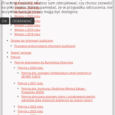
(Tracking Cookies). Możesz sam zdecydować, czy chcesz zezwolić
Wykazy z 2025 roku
na pliki cookie. Należy pamiętać, że w przypadku odrzucenia, nie
Wykazy z 2024 roku
wszystkie funkcje strony mogą być dostępne.
Wykazy z 2023 roku
Wykazy z 2022 roku
OK
ODMAWIAĆ
Wykazy z 2021 roku
Wykazy z 2020 roku
Wykazy z 2019 roku
Wykazy z 2018 roku
Dostęp do informacji publicznej
Ponowne wykorzystanie informacji publicznej
Skargi i wnioski
Petycje
Petycje skierowane do Burmistrza Olsztynka
Petycje z 2020 roku
Petycja dot. poprawy infrastruktury drogi gminnej nr
281409_5.0014
Petycje z 2021 roku
Petycja dot. konkursu: Rodzinne Miejsce Zabaw -
Podwórko NIVEA
Petycja dotycząca poprawy stanu i oznakowania dwóch
odcinków dróg gminnych biegących do granicy gminy
Petycje z 2022 roku
Petycje z 2023 roku