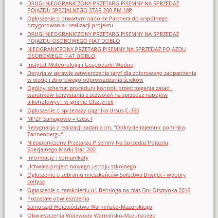
DRUGI NIEOGRANICZONY PRZETARG PISEMNY NA SPRZEDAŻ
POJAZDU SPECJALNEGO STAR 200 PM 18P
Ogłoszenie o otwartym naborze Partnera do wspólnego
przygotowania i realizacji projektu
DRUGI NIEOGRANICZONY PRZETARG PISEMNY NA SPRZEDAŻ
POJAZDU OSOBOWEGO FIAT DOBLO
NIEOGRANICZONY PRZETARG PISEMNY NA SPRZEDAŻ POJAZDU
OSOBOWEGO FIAT DOBLO
Instytut Meteorologii i Gospodarki Wodnej
Decyzja w sprawie zatwierdzenia taryf dla zbiorowego zaopatrzenia
w wodę i zbiorowego odprowadzania ścieków
Ogólny schemat procedury kontroli przestrzegania zasad i
warunków korzystania z zezwoleń na sprzedaż napojów
alkoholowych w gminie Olsztynek
Ogłoszenie o sprzedaży ciągnika Ursus C-360
MPZP Samagowo – czesc I
Rezygnacja z realizacji zadania pn. "Odkrycie tajemnic pomnika
Tannenbergu"
Nieograniczony Przetargu Pisemny Na Sprzedaż Pojazdu
Specjalnego Marki Star_200
Informacje i komunikaty
Uchwała projekt nowego ustroju szkolnego
Ogłoszenie o zebraniu mieszkańców Sołectwa Drwęck - wybory
sołtysa
Ogłoszenie o zamknięciu ul. Behringa na czas Dni Olsztynka 2016
Pozostałe obwieszczenia
Samorząd Województwa Warmińsko-Mazurskiego
Obwieszczenia Wojewody Warmińsko-Mazurskiego