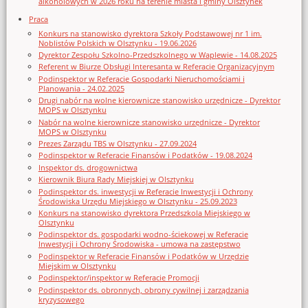
alkoholowych w 2026 roku na terenie miasta i gminy Olsztynek
Praca
Konkurs na stanowisko dyrektora Szkoły Podstawowej nr 1 im.
Noblistów Polskich w Olsztynku - 19.06.2026
Dyrektor Zespołu Szkolno-Przedszkolnego w Waplewie - 14.08.2025
Referent w Biurze Obsługi Interesanta w Referacie Organizacyjnym
Podinspektor w Referacie Gospodarki Nieruchomościami i
Planowania - 24.02.2025
Drugi nabór na wolne kierownicze stanowisko urzędnicze - Dyrektor
MOPS w Olsztynku
Nabór na wolne kierownicze stanowisko urzędnicze - Dyrektor
MOPS w Olsztynku
Prezes Zarządu TBS w Olsztynku - 27.09.2024
Podinspektor w Referacie Finansów i Podatków - 19.08.2024
Inspektor ds. drogownictwa
Kierownik Biura Rady Miejskiej w Olsztynku
Podinspektor ds. inwestycji w Referacie Inwestycji i Ochrony
Środowiska Urzędu Miejskiego w Olsztynku - 25.09.2023
Konkurs na stanowisko dyrektora Przedszkola Miejskiego w
Olsztynku
Podinspektor ds. gospodarki wodno-ściekowej w Referacie
Inwestycji i Ochrony Środowiska - umowa na zastępstwo
Podinspektor w Referacie Finansów i Podatków w Urzędzie
Miejskim w Olsztynku
Podinspektor/inspektor w Referacie Promocji
Podinspektor ds. obronnych, obrony cywilnej i zarządzania
kryzysowego