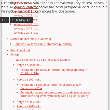
(Tracking Cookies). Możesz sam zdecydować, czy chcesz zezwolić
Wykazy z 2025 roku
na pliki cookie. Należy pamiętać, że w przypadku odrzucenia, nie
Wykazy z 2024 roku
wszystkie funkcje strony mogą być dostępne.
Wykazy z 2023 roku
Wykazy z 2022 roku
OK
ODMAWIAĆ
Wykazy z 2021 roku
Wykazy z 2020 roku
Wykazy z 2019 roku
Wykazy z 2018 roku
Dostęp do informacji publicznej
Ponowne wykorzystanie informacji publicznej
Skargi i wnioski
Petycje
Petycje skierowane do Burmistrza Olsztynka
Petycje z 2020 roku
Petycja dot. poprawy infrastruktury drogi gminnej nr
281409_5.0014
Petycje z 2021 roku
Petycja dot. konkursu: Rodzinne Miejsce Zabaw -
Podwórko NIVEA
Petycja dotycząca poprawy stanu i oznakowania dwóch
odcinków dróg gminnych biegących do granicy gminy
Petycje z 2022 roku
Petycje z 2023 roku