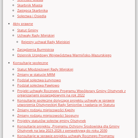
Skarbnik Miasta
Zastępca Skarbnika
Sołectwa i Osiedla
Akty prawne
Statut Gminy
Uchwały Rady Miejskiej
Rejestry uchwał Rady Miejskiej
Zarządzenia Burmistrza
Dziennik Urzędowy Województwa Warmińsko-Mazurskiego
Konsultacje społeczne
Statut Młodzieżowej Rady Miejskiej
Zmiany w statucie MRM
Podział sołectwa Łutynowo
Podział sołectwa Pawłowo
Projekt uchwały Rocznego Programu Współpracy Gminy Olsztynek z
organizacjami pozarządowymi na rok 2022
Konsultacje społeczne dotyczące projektu uchwały w sprawie
utworzenia Olsztyneckiej Rady Seniorów i nadania jej Statutu
Zmiany rodzaju miejscowości Kąpity
Zmiany rodzaju miejscowości Spoguny
Projekty statutów sołectw gminy Olsztynek
Konsultacje projektu „Programu Ochrony Środowiska dla Gminy
Olsztynek na lata 2023-2026 z perspektywą do roku 2030
Konsultacje w sprawie projektu uchwały Rocznego Programu