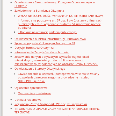
Obwieszczenia Samorządowego Kolegium Odwoławczego w
Olsztynie
Zawiadomienia Burmistrza Olsztynka
WYKAZ NIERUCHOMOŚCI WPISANYCH DO REJESTRU ZABYTKÓW.
Informacja na podstawie art. 37 ust. 1 pkt 2 ustawy o finansach
publicznych - m.in. wykonanie budżetu JST umorzenia pomoc
publiczna.
II Konkurs na realizację zadania publicznego
Obwieszczenia Ministra Infrastruktury i Budwonictwa
Sprzedaż pojazdu Volkswagen Transporter T4
Decyzje Burmistrza Olsztynka
Informacje dla Zarządców Nieruchomości
Zestawienie danych dotyczących czynszów najmu lokali
mieszkalnych, nienależących do publicznego zasobu
mieszkaniowego, w położonych na obszarze Gminy Olsztynek.
Obwieszczenia Starosty Olsztyńskiego
Zawiadomienie o wszczęciu postępowania w sprawie zmiany
pozwolenia zintegrowanego na prowadzenie instalacji
NUTRIPOL Sp. z o.o.
Ogłoszenia sprzedażowe
Ogłoszenia sprzedażowe
Uchwała reklamowa
Regionalny Zarząd Gospodarki Wodnej w Białymstoku
INFORMACJA O OPŁACIE ZA ZMNIEJSZENIE NATURALNEJ RETENCJI
TERENOWEJ