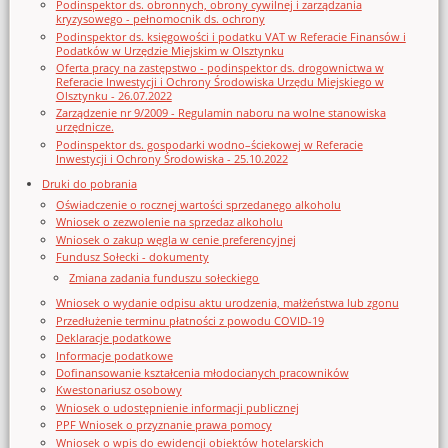
Podinspektor ds. obronnych, obrony cywilnej i zarządzania
kryzysowego - pełnomocnik ds. ochrony
Podinspektor ds. księgowości i podatku VAT w Referacie Finansów i
Podatków w Urzędzie Miejskim w Olsztynku
Oferta pracy na zastępstwo - podinspektor ds. drogownictwa w
Referacie Inwestycji i Ochrony Środowiska Urzędu Miejskiego w
Olsztynku - 26.07.2022
Zarządzenie nr 9/2009 - Regulamin naboru na wolne stanowiska
urzędnicze.
Podinspektor ds. gospodarki wodno–ściekowej w Referacie
Inwestycji i Ochrony Środowiska - 25.10.2022
Druki do pobrania
Oświadczenie o rocznej wartości sprzedanego alkoholu
Wniosek o zezwolenie na sprzedaz alkoholu
Wniosek o zakup węgla w cenie preferencyjnej
Fundusz Sołecki - dokumenty
Zmiana zadania funduszu sołeckiego
Wniosek o wydanie odpisu aktu urodzenia, małżeństwa lub zgonu
Przedłużenie terminu płatności z powodu COVID-19
Deklaracje podatkowe
Informacje podatkowe
Dofinansowanie kształcenia młodocianych pracowników
Kwestonariusz osobowy
Wniosek o udostępnienie informacji publicznej
PPF Wniosek o przyznanie prawa pomocy
Wniosek o wpis do ewidencji obiektów hotelarskich