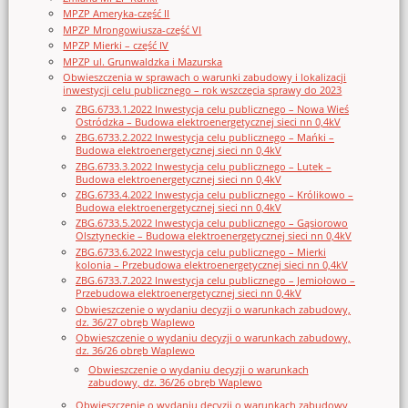
MPZP Ameryka-część II
MPZP Mrongowiusza-część VI
MPZP Mierki – część IV
MPZP ul. Grunwaldzka i Mazurska
Obwieszczenia w sprawach o warunki zabudowy i lokalizacji
inwestycji celu publicznego – rok wszczęcia sprawy do 2023
ZBG.6733.1.2022 Inwestycja celu publicznego – Nowa Wieś
Ostródzka – Budowa elektroenergetycznej sieci nn 0,4kV
ZBG.6733.2.2022 Inwestycja celu publicznego – Mańki –
Budowa elektroenergetycznej sieci nn 0,4kV
ZBG.6733.3.2022 Inwestycja celu publicznego – Lutek –
Budowa elektroenergetycznej sieci nn 0,4kV
ZBG.6733.4.2022 Inwestycja celu publicznego – Królikowo –
Budowa elektroenergetycznej sieci nn 0,4kV
ZBG.6733.5.2022 Inwestycja celu publicznego – Gąsiorowo
Olsztyneckie – Budowa elektroenergetycznej sieci nn 0,4kV
ZBG.6733.6.2022 Inwestycja celu publicznego – Mierki
kolonia – Przebudowa elektroenergetycznej sieci nn 0,4kV
ZBG.6733.7.2022 Inwestycja celu publicznego – Jemiołowo –
Przebudowa elektroenergetycznej sieci nn 0,4kV
Obwieszczenie o wydaniu decyzji o warunkach zabudowy,
dz. 36/27 obręb Waplewo
Obwieszczenie o wydaniu decyzji o warunkach zabudowy,
dz. 36/26 obręb Waplewo
Obwieszczenie o wydaniu decyzji o warunkach
zabudowy, dz. 36/26 obręb Waplewo
Obwieszczenie o wydaniu decyzji o warunkach zabudowy,