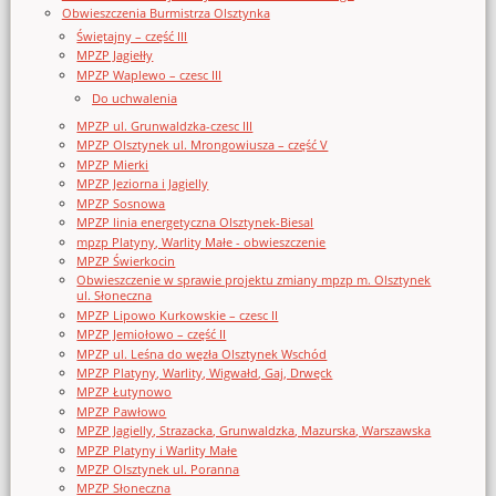
Obwieszczenia Burmistrza Olsztynka
Świętajny – część III
MPZP Jagiełły
MPZP Waplewo – czesc III
Do uchwalenia
MPZP ul. Grunwaldzka-czesc III
MPZP Olsztynek ul. Mrongowiusza – część V
MPZP Mierki
MPZP Jeziorna i Jagielly
MPZP Sosnowa
MPZP linia energetyczna Olsztynek-Biesal
mpzp Platyny, Warlity Małe - obwieszczenie
MPZP Świerkocin
Obwieszczenie w sprawie projektu zmiany mpzp m. Olsztynek
ul. Słoneczna
MPZP Lipowo Kurkowskie – czesc II
MPZP Jemiołowo – część II
MPZP ul. Leśna do węzła Olsztynek Wschód
MPZP Platyny, Warlity, Wigwałd, Gaj, Drwęck
MPZP Łutynowo
MPZP Pawłowo
MPZP Jagielly, Strazacka, Grunwaldzka, Mazurska, Warszawska
MPZP Platyny i Warlity Małe
MPZP Olsztynek ul. Poranna
MPZP Słoneczna