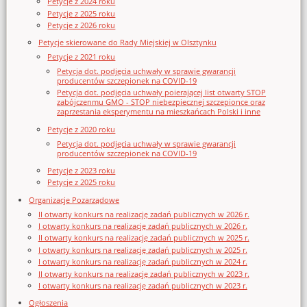
Petycje z 2024 roku
Petycje z 2025 roku
Petycje z 2026 roku
Petycje skierowane do Rady Miejskiej w Olsztynku
Petycje z 2021 roku
Petycja dot. podjęcia uchwały w sprawie gwarancji
producentów szczepionek na COVID-19
Petycja dot. podjęcia uchwały poierającej list otwarty STOP
zabójczenmu GMO - STOP niebezpiecznej szczepionce oraz
zaprzestania eksperymentu na mieszkańcach Polski i inne
Petycje z 2020 roku
Petycja dot. podjęcia uchwały w sprawie gwarancji
producentów szczepionek na COVID-19
Petycje z 2023 roku
Petycje z 2025 roku
Organizacje Pozarządowe
II otwarty konkurs na realizację zadań publicznych w 2026 r.
I otwarty konkurs na realizację zadań publicznych w 2026 r.
II otwarty konkurs na realizację zadań publicznych w 2025 r.
I otwarty konkurs na realizację zadań publicznych w 2025 r.
I otwarty konkurs na realizację zadań publicznych w 2024 r.
II otwarty konkurs na realizację zadań publicznych w 2023 r.
I otwarty konkurs na realizację zadań publicznych w 2023 r.
Ogłoszenia