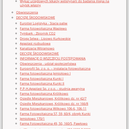
Wykaz urzędowych lekarzy weterynarii do badania mięsa na
użytek własny
Obwieszczenia
DECYZJE ŚRODOWISKOWE
Eurotter Logistyka - Stacja paliw
Farma fotowoltaiczna Waplewo
Tymbark - Zbiornik CO2
Droga Selwa - Lipowo Kurkowskie
Agaplast rozbudowa
Kanalizacja Witramowo
DECYZJE ŚRODOWISKOWE
INFORMACJE O WSZCZĘCIU POSTĘPOWANIA
Obwieszczenia - udział społeczeństwa
Europrofil Sp. z o. o. – instalacja fotowoltaiczna
Farma fotowoltaiczna Jemiołowo I
Farma fotowoltaiczna Kunki I
Farma fotowoltaiczna Kunki II
P.P-H.Agaplast Sp. z o.o. - studnia awaryjna
Farma fotowoltaiczna Królikowo
Osiedle Mieszkaniowe, Królikowo dz. nr 42/7
Osiedle Mieszkaniowe, Królikowo dz. nr 166/8
Farma fotowoltaiczna Wilkowo 106-6, 106-11
Farma Fotowoltaiczna 57, 59, 60/4, obręb Kunki
Jemiołowo 170/1
Farma Fotowoltaiczna 49, 50, 160/5, Pawłowo