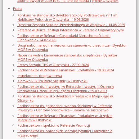
alkoholowych w 2026 roku na terenie miasta i gminy Olsztynek
Praca
Konkurs na stanowisko dyrektora Szkoły Podstawowej nr 1 im.
Noblistów Polskich w Olsztynku - 19.06.2026
Dyrektor Zespołu Szkolno-Przedszkolnego w Waplewie - 14.08.2025
Referent w Biurze Obsługi Interesanta w Referacie Organizacyjnym
Podinspektor w Referacie Gospodarki Nieruchomościami i
Planowania - 24.02.2025
Drugi nabór na wolne kierownicze stanowisko urzędnicze - Dyrektor
MOPS w Olsztynku
Nabór na wolne kierownicze stanowisko urzędnicze - Dyrektor
MOPS w Olsztynku
Prezes Zarządu TBS w Olsztynku - 27.09.2024
Podinspektor w Referacie Finansów i Podatków - 19.08.2024
Inspektor ds. drogownictwa
Kierownik Biura Rady Miejskiej w Olsztynku
Podinspektor ds. inwestycji w Referacie Inwestycji i Ochrony
Środowiska Urzędu Miejskiego w Olsztynku - 25.09.2023
Konkurs na stanowisko dyrektora Przedszkola Miejskiego w
Olsztynku
Podinspektor ds. gospodarki wodno-ściekowej w Referacie
Inwestycji i Ochrony Środowiska - umowa na zastępstwo
Podinspektor w Referacie Finansów i Podatków w Urzędzie
Miejskim w Olsztynku
Podinspektor/inspektor w Referacie Promocji
Podinspektor ds. obronnych, obrony cywilnej i zarządzania
kryzysowego