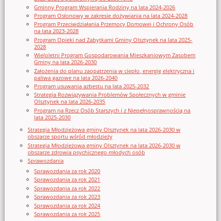
Gminny Program Wspierania Rodziny na lata 2024-2026
Program Osłonowy w zakresie dożywiania na lata 2024-2028
Program Przeciwdziałania Przemocy Domowej i Ochrony Osób
na lata 2023-2028
Program Opieki nad Zabytkami Gminy Olsztynek na lata 2025-
2028
Wieloletni Program Gospodarowania Mieszkaniowym Zasobem
Gminy na lata 2026-2030
Założenia do planu zaopatrzenia w ciepło, energię elektryczna i
paliwa gazowe na lata 2026-2040
Program usuwania azbestu na lata 2025-2032
Strategia Rozwiązywania Problemów Społecznych w gminie
Olsztynek na lata 2026-2035
Program na Rzecz Osób Starszych i z Niepełnosprawnością na
lata 2025-2030
Strategia Młodzieżowa gminy Olsztynek na lata 2026-2030 w
obszarze sportu wśród młodzieży
Strategia Młodzieżowa gminy Olsztynek na lata 2026-2030 w
obszarze zdrowia psychicznego młodych osób
Sprawozdania
Sprawozdania za rok 2020
Sprawozdania za rok 2021
Sprawozdania za rok 2022
Sprawozdania za rok 2023
Sprawozdania za rok 2024
Sprawozdania za rok 2025