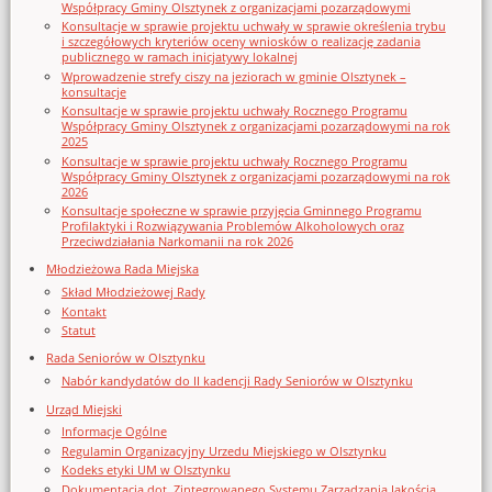
Współpracy Gminy Olsztynek z organizacjami pozarządowymi
Konsultacje w sprawie projektu uchwały w sprawie określenia trybu
i szczegółowych kryteriów oceny wniosków o realizację zadania
publicznego w ramach inicjatywy lokalnej
Wprowadzenie strefy ciszy na jeziorach w gminie Olsztynek –
konsultacje
Konsultacje w sprawie projektu uchwały Rocznego Programu
Współpracy Gminy Olsztynek z organizacjami pozarządowymi na rok
2025
Konsultacje w sprawie projektu uchwały Rocznego Programu
Współpracy Gminy Olsztynek z organizacjami pozarządowymi na rok
2026
Konsultacje społeczne w sprawie przyjęcia Gminnego Programu
Profilaktyki i Rozwiązywania Problemów Alkoholowych oraz
Przeciwdziałania Narkomanii na rok 2026
Młodzieżowa Rada Miejska
Skład Młodzieżowej Rady
Kontakt
Statut
Rada Seniorów w Olsztynku
Nabór kandydatów do II kadencji Rady Seniorów w Olsztynku
Urząd Miejski
Informacje Ogólne
Regulamin Organizacyjny Urzedu Miejskiego w Olsztynku
Kodeks etyki UM w Olsztynku
Dokumentacja dot. Zintegrowanego Systemu Zarządzania Jakością