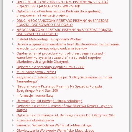
DRUGI NIEOGRANICZONY PRZETARG PISEMNY NA SPRZEDAŻ
POJAZDU SPECJALNEGO STAR 200 PM 18P
Ogłoszenie o otwartym naborze Partnera do wspólnego
przygotowania i realizacji projektu
DRUGI NIEOGRANICZONY PRZETARG PISEMNY NA SPRZEDAŻ
POJAZDU OSOBOWEGO FIAT DOBLO
NIEOGRANICZONY PRZETARG PISEMNY NA SPRZEDAŻ POJAZDU
OSOBOWEGO FIAT DOBLO
Instytut Meteorologii i Gospodarki Wodnej
Decyzja w sprawie zatwierdzenia taryf dla zbiorowego zaopatrzenia
w wodę i zbiorowego odprowadzania ścieków
Ogólny schemat procedury kontroli przestrzegania zasad i
warunków korzystania z zezwoleń na sprzedaż napojów
alkoholowych w gminie Olsztynek
Ogłoszenie o sprzedaży ciągnika Ursus C-360
MPZP Samagowo – czesc I
Rezygnacja z realizacji zadania pn. "Odkrycie tajemnic pomnika
Tannenbergu"
Nieograniczony Przetargu Pisemny Na Sprzedaż Pojazdu
Specjalnego Marki Star_200
Informacje i komunikaty
Uchwała projekt nowego ustroju szkolnego
Ogłoszenie o zebraniu mieszkańców Sołectwa Drwęck - wybory
sołtysa
Ogłoszenie o zamknięciu ul. Behringa na czas Dni Olsztynka 2016
Pozostałe obwieszczenia
Samorząd Województwa Warmińsko-Mazurskiego
Obwieszczenia Wojewody Warmińsko-Mazurskiego