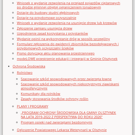
Wniosek o wydanie zezwolenia na przejazd pojazdów ciężarowych
po drodze gminnej objętej ograniczeniem tonażowym
Dotacje do budowy studni głębinowych
Dotacje na przydomowe oczyszczalnie
Wniosek o wydanie zezwolenia na usunięcie drzew lub krzewów
Zgłoszenie zamiaru usunięcia drzew
Uzgodnienie zasad korzystania z przystanków
Wydanie opinii na wykorzystanie dróg w sposób szczególny
Formularz zgłoszenia do ewidencji zbiorników bezodpływowych i
przydomowych oczyszczalni ścieków
Pismo dotyczące aktu planowania przestrzennego
modeLOWE przestrzenie edukacji i integracji w Gminie Olsztynek
Ochrona Środowiska
Rolnictwo
Szacowanie szkód spowodowanych przez zwierzęta łowne
Szacowanie szkód spowodowanych niekorzystnymi zjawiskami
atmosferycznymi
Komunikaty dla rolników
Zasady stosowania środków ochrony roślin
PLANY I PROGRAMY
„PROGRAM OCHRONY ŚRODOWISKA DLA GMINY OLSZTYNEK
NA LATA 2019-2022 Z PERSPEKTYWĄ DO ROKU 2026”
Program opieki nad zwierzętami bezdomnymi
Ogloszenie Powiatowego Lekarza Weterynarii w Olsztynie