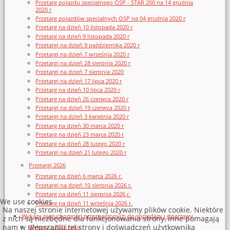
Przetarg pojazdu specjalnego OSP - STAR 200 na 14 grudnia
2020 r
Przetarg pojazdów specjalnych OSP na 04 grudnia 2020 r
Przetarg na dzień 10 listopada 2020 r
Przetarg na dzień 9 listopada 2020 r
Przetargi na dzień 9 października 2020 r
Przetargi na dzień 7 września 2020 r
Przetargi na dzień 28 sierpnia 2020 r
Przetargi na dzień 7 sierpnia 2020
Przetargi na dzień 17 lipca 2020 r
Przetarg na dzień 10 lipca 2020 r
Przetarg na dzień 26 czerwca 2020 r
Przetargi na dzień 19 czerwca 2020 r
Przetargi na dzień 3 kwietnia 2020 r
Przetarg na dzień 30 marca 2020 r
Przetarg na dzień 23 marca 2020 r
Przetarg na dzień 28 lutego 2020 r
Przetargi na dzień 21 lutego 2020 r
Przetargi 2026
Przetarg na dzień 6 marca 2026 r.
Przetargi na dzień 10 sierpnia 2026 r.
Przetarg na dzień 11 sierpnia 2026 r.
We use cookies
Przetarg na dzień 11 września 2026 r.
Na naszej stronie internetowej używamy plików cookie. Niektóre
Wykazy nieruchomości przeznaczonych do sprzedaży i dzierżawy
z nich są niezbędne dla funkcjonowania strony, inne pomagają
nam w ulepszaniu tej strony i doświadczeń użytkownika
Wykazy z 2026 roku