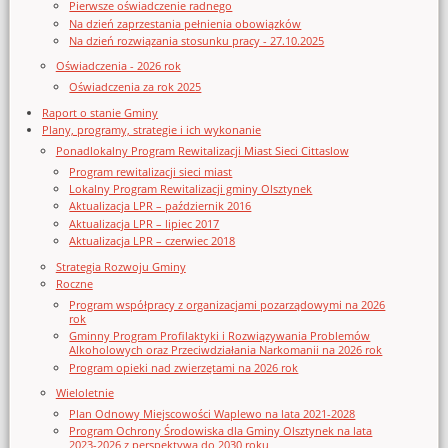
Pierwsze oświadczenie radnego
Na dzień zaprzestania pełnienia obowiązków
Na dzień rozwiązania stosunku pracy - 27.10.2025
Oświadczenia - 2026 rok
Oświadczenia za rok 2025
Raport o stanie Gminy
Plany, programy, strategie i ich wykonanie
Ponadlokalny Program Rewitalizacji Miast Sieci Cittaslow
Program rewitalizacji sieci miast
Lokalny Program Rewitalizacji gminy Olsztynek
Aktualizacja LPR – październik 2016
Aktualizacja LPR – lipiec 2017
Aktualizacja LPR – czerwiec 2018
Strategia Rozwoju Gminy
Roczne
Program współpracy z organizacjami pozarządowymi na 2026
rok
Gminny Program Profilaktyki i Rozwiązywania Problemów
Alkoholowych oraz Przeciwdziałania Narkomanii na 2026 rok
Program opieki nad zwierzętami na 2026 rok
Wieloletnie
Plan Odnowy Miejscowości Waplewo na lata 2021-2028
Program Ochrony Środowiska dla Gminy Olsztynek na lata
2023-2026 z perspektywą do 2030 roku