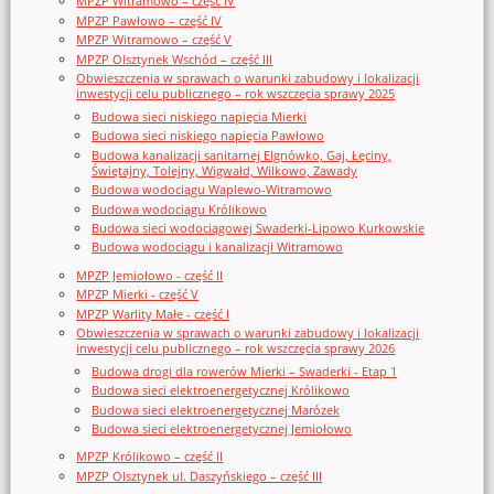
MPZP Witramowo – część IV
MPZP Pawłowo – część IV
MPZP Witramowo – część V
MPZP Olsztynek Wschód – część III
Obwieszczenia w sprawach o warunki zabudowy i lokalizacji
inwestycji celu publicznego – rok wszczęcia sprawy 2025
Budowa sieci niskiego napięcia Mierki
Budowa sieci niskiego napięcia Pawłowo
Budowa kanalizacji sanitarnej Elgnówko, Gaj, Łęciny,
Świętajny, Tolejny, Wigwałd, Wilkowo, Zawady
Budowa wodociągu Waplewo-Witramowo
Budowa wodociągu Królikowo
Budowa sieci wodociągowej Swaderki-Lipowo Kurkowskie
Budowa wodociągu i kanalizacji Witramowo
MPZP Jemiołowo - część II
MPZP Mierki - część V
MPZP Warlity Małe - część I
Obwieszczenia w sprawach o warunki zabudowy i lokalizacji
inwestycji celu publicznego – rok wszczęcia sprawy 2026
Budowa drogi dla rowerów Mierki – Swaderki - Etap 1
Budowa sieci elektroenergetycznej Królikowo
Budowa sieci elektroenergetycznej Marózek
Budowa sieci elektroenergetycznej Jemiołowo
MPZP Królikowo – część II
MPZP Olsztynek ul. Daszyńskiego – część III