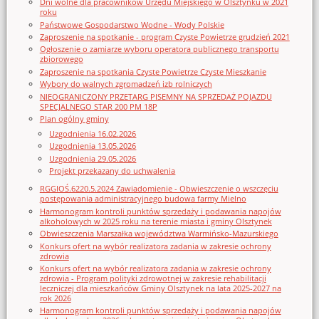
Dni wolne dla pracowników Urzędu Miejskiego w Olsztynku w 2021
roku
Państwowe Gospodarstwo Wodne - Wody Polskie
Zaproszenie na spotkanie - program Czyste Powietrze grudzień 2021
Ogłoszenie o zamiarze wyboru operatora publicznego transportu
zbiorowego
Zaproszenie na spotkania Czyste Powietrze Czyste Mieszkanie
Wybory do walnych zgromadzeń izb rolniczych
NIEOGRANICZONY PRZETARG PISEMNY NA SPRZEDAŻ POJAZDU
SPECJALNEGO STAR 200 PM 18P
Plan ogólny gminy
Uzgodnienia 16.02.2026
Uzgodnienia 13.05.2026
Uzgodnienia 29.05.2026
Projekt przekazany do uchwalenia
RGGIOŚ.6220.5.2024 Zawiadomienie - Obwieszczenie o wszczęciu
postępowania administracyjnego budowa farmy Mielno
Harmonogram kontroli punktów sprzedaży i podawania napojów
alkoholowych w 2025 roku na terenie miasta i gminy Olsztynek
Obwieszczenia Marszałka województwa Warmińsko-Mazurskiego
Konkurs ofert na wybór realizatora zadania w zakresie ochrony
zdrowia
Konkurs ofert na wybór realizatora zadania w zakresie ochrony
zdrowia - Program polityki zdrowotnej w zakresie rehabilitacji
leczniczej dla mieszkańców Gminy Olsztynek na lata 2025-2027 na
rok 2026
Harmonogram kontroli punktów sprzedaży i podawania napojów