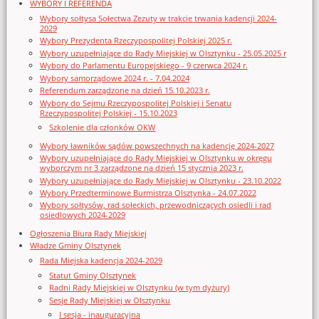
WYBORY I REFERENDA
Wybory sołtysa Sołectwa Zezuty w trakcie trwania kadencji 2024-
2029
Wybory Prezydenta Rzeczypospolitej Polskiej 2025 r.
Wybory uzupełniające do Rady Miejskiej w Olsztynku - 25.05.2025 r
Wybory do Parlamentu Europejskiego - 9 czerwca 2024 r.
Wybory samorządowe 2024 r. - 7.04.2024
Referendum zarządzone na dzień 15.10.2023 r.
Wybory do Sejmu Rzeczypospolitej Polskiej i Senatu
Rzeczypospolitej Polskiej - 15.10.2023
Szkolenie dla członków OKW
Wybory ławników sądów powszechnych na kadencję 2024-2027
Wybory uzupełniające do Rady Miejskiej w Olsztynku w okręgu
wyborczym nr 3 zarządzone na dzień 15 stycznia 2023 r.
Wybory uzupełniające do Rady Miejskiej w Olsztynku - 23.10.2022
Wybory Przedterminowe Burmistrza Olsztynka - 24.07.2022
Wybory sołtysów, rad sołeckich, przewodniczących osiedli i rad
osiedlowych 2024-2029
Ogłoszenia Biura Rady Miejskiej
Władze Gminy Olsztynek
Rada Miejska kadencja 2024-2029
Statut Gminy Olsztynek
Radni Rady Miejskiej w Olsztynku (w tym dyżury)
Sesje Rady Miejskiej w Olsztynku
I sesja - inauguracyjna