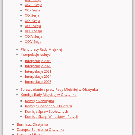
XXVIII Sesja
XXIX Sesja
XXX Sesja
XXXI Sesja
XXXII Sesja
XXXIII Sesja
XXXIV Sesja
XXXV Sesja
Plany pracy Rady Miejskiej
Interpelacje radnych
Interpelacje 2019
Interpelacje 2020
Interpelacje 2021
Interpelacje 2024
Interpelacje 2026
Sprawozdanie z pracy Rady Miejskiej w Olsztynku
Komisje Rady Miejskiej w Olsztynku
Komisja Rewizyjna
Komisja Gospodarki i Budżetu
Komisja Spraw Społecznych
Komisja Skarg, Wniosków i Petycji
Burmistrz Olsztynka
Zastępca Burmistrza Olsztynka
Sekretarz Miasta