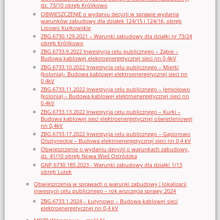
dz. 73/10 obręb Królikowo
OBWIESZCZENIE o wydaniu decyzji w sprawie wydania
warunków zabudowy dla działek 124/15 i 124/16, obręb
Lipowo Kurkowskie
ZBG.6730.129.2021 – Warunki zabudowy dla działki nr 73/24
obręb Królikowo
ZBG.6733.9.2022 Inwestycja celu publicznego – Ząbie –
Budowa kablowej elektroenergetycznej sieci nn 0,4kV
ZBG.6733.10.2022 Inwestycja celu publicznego – Mierki
(kolonia)– Budowa kablowej elektroenergetycznej sieci nn
0,4kV
ZBG.6733.11.2022 Inwestycja celu publicznego – Jemiołowo
(kolonia) – Budowa kablowej elektroenergetycznej sieci nn
0,4kV
ZBG.6733.13.2022 Inwestycja celu publicznego – Kurki –
Budowa kablowej sieci elektroenergetycznej oświetleniowej
nn 0,4kV
ZBG.6733.17.2022 Inwestycja celu publicznego – Gąsiorowo
Olsztyneckie – Budowa elektroenergetycznej sieci nn 0,4 kV
Obwieszczenie o wydaniu decyzji o warunkach zabudowy,
dz. 41/10 obręb Nowa Wieś Ostródzka
GNP.6730.185.2023 - Warunki zabudowy dla działki 1/13
obręb Lutek
Obwieszczenia w sprawach o warunki zabudowy i lokalizacji
inwestycji celu publicznego – rok wszczęcia sprawy 2024
ZBG.6733.1.2024 – Łutynowo – Budowa kablowej sieci
elektroenergetycznej nn 0,4 kV