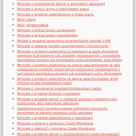
Wniosek o przeniesienie decyzji o warunkach zabudowy
Wniosek o wypis i wyrys z miejscowego planu
Wniosek o wydanie zaświadczenia o braku planu
Wzor_oferty
Wzor_sprawozdania
Wniosek o wykup lokalu użytkowego
Wniosek o wykup lokalu mieszkalnego
Wnisek o wydanie zezwolenia na wykreślenie hipoteki z KW
Wniosek o nadanie numeru porządkowego nieruchomości
Wniosek o wydanie zezwolenia na lokalizację w pasie drogowym
obiektów budowlanych lub urządzeń niezwiązanych z potrzebami
zarządzania drogami lub potrzebami ruchu drogowego oraz reklam
Wniosek o wydanie zezwolenia na zajęcie pasa drogowego w celu
umieszczenia urządzeń infrastruktury technicznej niezwiązanych z
potrzebami zarządzania drogami lub potrzebami ruchu drogowego
Wniosek o wydanie zezwolenia na zajęcie pasa drogowego drogi
gminnej w celu prowadzenia robót
Wniosek o uzgodnienie lokalizacji/przebudowy zjazdu
Wniosek o wydanie dowodu osobistego
Wniosek o wydanie decyzji o ustalenie lokalizacji inwestycji celu
publicznego albo warunków zabudowy
Udzielenia licencji na wykonywanie krajowego transportu
drogowego w zakresie przewozu osób taksówką
Wniosek o wydanie zaświadczenia o rewitalizacji
Wniosek o dotację z programu Ciepłe Mieszkanie
Wniosek o płatność z programu Ciepłe Mieszkanie
Wniosek o wydanie decyzji o środowiskowych uwarunkowaniach