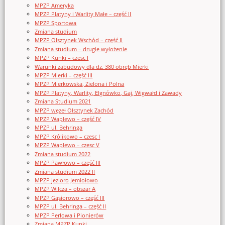
MPZP Ameryka
MPZP Platyny i Warlity Małe – część II
MPZP Sportowa
Zmiana studium
MPZP Olsztynek Wschód – część II
Zmiana studium – drugie wyłożenie
MPZP Kunki – czesc I
Warunki zabudowy dla dz. 380 obręb Mierki
MPZP Mierki – część III
MPZP Mierkowska, Zielona i Polna
MPZP Platyny, Warlity, Elgnówko, Gaj, Wigwałd i Zawady
Zmiana Studium 2021
MPZP węzeł Olsztynek Zachód
MPZP Waplewo – część IV
MPZP ul. Behringa
MPZP Królikowo – czesc I
MPZP Waplewo – czesc V
Zmiana studium 2022
MPZP Pawłowo – część III
Zmiana studium 2022 II
MPZP jezioro Jemiołowo
MPZP Wilcza – obszar A
MPZP Gąsiorowo – część III
MPZP ul. Behringa – część II
MPZP Perłowa i Pionierów
Zmiana MPZP Kunki