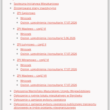
Społeczna Inicjatywa Mieszkaniowa
Zintegrowane plany inwestycyjne
ZPI Gąsiorowo
Wniosek
Opinie, uzgodnienia i konsultacje 17.07.2026
ZPI Waplewo – część VI
Wniosek
Opinie, uzgodnienia i konsultacje 5.06.2026
ZPI Łutynowo – część II
Wniosek
Opinie, uzgodnienia i konsultacje 17.07.2026
ZPI Witramowo – część VI
Wniosek
Opinie, uzgodnienia i konsultacje 17.07.2026
ZPI Waplewo – część VII
Wniosek
Opinie, uzgodnienia i konsultacje 17.07.2026
Ogłoszenia Warmińsko-Mazurskiego Urzędu Wojewódzkiego
Ogłoszenie o najmie lokalu mieszkalnego w Elgnówku
Ogłoszenie o zamiarze wyboru operatora
Ogłoszenie o zamiarze wyboru operatora publicznego transportu
zbiorowego w trybie przetargu nieograniczonego