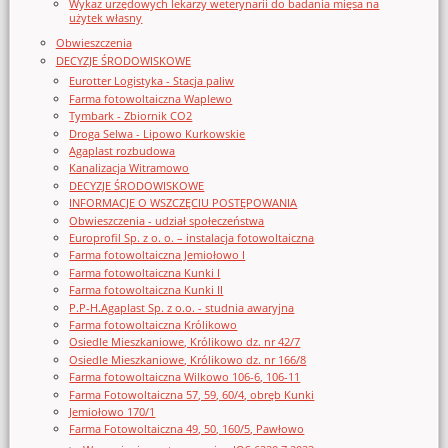
Wykaz urzędowych lekarzy weterynarii do badania mięsa na
użytek własny
Obwieszczenia
DECYZJE ŚRODOWISKOWE
Eurotter Logistyka - Stacja paliw
Farma fotowoltaiczna Waplewo
Tymbark - Zbiornik CO2
Droga Selwa - Lipowo Kurkowskie
Agaplast rozbudowa
Kanalizacja Witramowo
DECYZJE ŚRODOWISKOWE
INFORMACJE O WSZCZĘCIU POSTĘPOWANIA
Obwieszczenia - udział społeczeństwa
Europrofil Sp. z o. o. – instalacja fotowoltaiczna
Farma fotowoltaiczna Jemiołowo I
Farma fotowoltaiczna Kunki I
Farma fotowoltaiczna Kunki II
P.P-H.Agaplast Sp. z o.o. - studnia awaryjna
Farma fotowoltaiczna Królikowo
Osiedle Mieszkaniowe, Królikowo dz. nr 42/7
Osiedle Mieszkaniowe, Królikowo dz. nr 166/8
Farma fotowoltaiczna Wilkowo 106-6, 106-11
Farma Fotowoltaiczna 57, 59, 60/4, obręb Kunki
Jemiołowo 170/1
Farma Fotowoltaiczna 49, 50, 160/5, Pawłowo