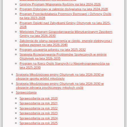
Gminny Program Wspierania Rodziny na lata 2024-2026
Program Osłonowy w zakresie dożywiania na lata 2024-2028
Program Przeciwdziałania Przemocy Domowej i Ochrony Osób
na lata 2023-2028
Program Opieki nad Zabytkami Gminy Olsztynek na lata 2025-
2028
Wieloletni Program Gospodarowania Mieszkaniowym Zasobem
Gminy na lata 2026-2030
Założenia do planu zaopatrzenia w ciepło, energię elektryczna i
paliwa gazowe na lata 2026-2040
Program usuwania azbestu na lata 2025-2032
Strategia Rozwiązywania Problemów Społecznych w gminie
Olsztynek na lata 2026-2035
Program na Rzecz Osób Starszych i z Niepełnosprawnością na
lata 2025-2030
Strategia Młodzieżowa gminy Olsztynek na lata 2026-2030 w
obszarze sportu wśród młodzieży
Strategia Młodzieżowa gminy Olsztynek na lata 2026-2030 w
obszarze zdrowia psychicznego młodych osób
Sprawozdania
Sprawozdania za rok 2020
Sprawozdania za rok 2021
Sprawozdania za rok 2022
Sprawozdania za rok 2023
Sprawozdania za rok 2024
Sprawozdania za rok 2025