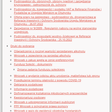
Podinspektor ds. obronnych, obrony cywilnej i zarządzania
kryzysowego - pełnomocnik ds. ochrony
Podinspektor ds. księgowości i podatku VAT w Referacie Finansów i
Podatków w Urzędzie Miejskim w Olsztynku
Oferta pracy na zastępstwo - podinspektor ds. drogownictwa w
Referacie Inwestycji i Ochrony Środowiska Urzędu Miejskiego w
Olsztynku - 26.07.2022
Zarządzenie nr 9/2009 - Regulamin naboru na wolne stanowiska
urzędnicze.
Podinspektor ds. gospodarki wodno–ściekowej w Referacie
Inwestycji i Ochrony Środowiska - 25.10.2022
Druki do pobrania
Oświadczenie o rocznej wartości sprzedanego alkoholu
Wniosek o zezwolenie na sprzedaz alkoholu
Wniosek o zakup węgla w cenie preferencyjnej
Fundusz Sołecki - dokumenty
Zmiana zadania funduszu sołeckiego
Wniosek o wydanie odpisu aktu urodzenia, małżeństwa lub zgonu
Przedłużenie terminu płatności z powodu COVID-19
Deklaracje podatkowe
Informacje podatkowe
Dofinansowanie kształcenia młodocianych pracowników
Kwestonariusz osobowy
Wniosek o udostępnienie informacji publicznej
PPF Wniosek o przyznanie prawa pomocy
Wniosek o wpis do ewidencji obiektów hotelarskich