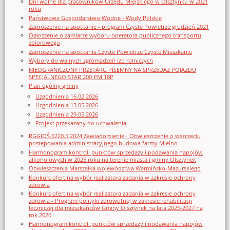
Dni wolne dla pracowników Urzędu Miejskiego w Olsztynku w 2021
roku
Państwowe Gospodarstwo Wodne - Wody Polskie
Zaproszenie na spotkanie - program Czyste Powietrze grudzień 2021
Ogłoszenie o zamiarze wyboru operatora publicznego transportu
zbiorowego
Zaproszenie na spotkania Czyste Powietrze Czyste Mieszkanie
Wybory do walnych zgromadzeń izb rolniczych
NIEOGRANICZONY PRZETARG PISEMNY NA SPRZEDAŻ POJAZDU
SPECJALNEGO STAR 200 PM 18P
Plan ogólny gminy
Uzgodnienia 16.02.2026
Uzgodnienia 13.05.2026
Uzgodnienia 29.05.2026
Projekt przekazany do uchwalenia
RGGIOŚ.6220.5.2024 Zawiadomienie - Obwieszczenie o wszczęciu
postępowania administracyjnego budowa farmy Mielno
Harmonogram kontroli punktów sprzedaży i podawania napojów
alkoholowych w 2025 roku na terenie miasta i gminy Olsztynek
Obwieszczenia Marszałka województwa Warmińsko-Mazurskiego
Konkurs ofert na wybór realizatora zadania w zakresie ochrony
zdrowia
Konkurs ofert na wybór realizatora zadania w zakresie ochrony
zdrowia - Program polityki zdrowotnej w zakresie rehabilitacji
leczniczej dla mieszkańców Gminy Olsztynek na lata 2025-2027 na
rok 2026
Harmonogram kontroli punktów sprzedaży i podawania napojów