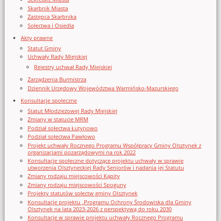
Skarbnik Miasta
Zastępca Skarbnika
Sołectwa i Osiedla
Akty prawne
Statut Gminy
Uchwały Rady Miejskiej
Rejestry uchwał Rady Miejskiej
Zarządzenia Burmistrza
Dziennik Urzędowy Województwa Warmińsko-Mazurskiego
Konsultacje społeczne
Statut Młodzieżowej Rady Miejskiej
Zmiany w statucie MRM
Podział sołectwa Łutynowo
Podział sołectwa Pawłowo
Projekt uchwały Rocznego Programu Współpracy Gminy Olsztynek z
organizacjami pozarządowymi na rok 2022
Konsultacje społeczne dotyczące projektu uchwały w sprawie
utworzenia Olsztyneckiej Rady Seniorów i nadania jej Statutu
Zmiany rodzaju miejscowości Kąpity
Zmiany rodzaju miejscowości Spoguny
Projekty statutów sołectw gminy Olsztynek
Konsultacje projektu „Programu Ochrony Środowiska dla Gminy
Olsztynek na lata 2023-2026 z perspektywą do roku 2030
Konsultacje w sprawie projektu uchwały Rocznego Programu