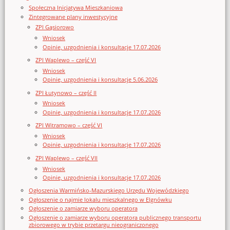
Społeczna Inicjatywa Mieszkaniowa
Zintegrowane plany inwestycyjne
ZPI Gąsiorowo
Wniosek
Opinie, uzgodnienia i konsultacje 17.07.2026
ZPI Waplewo – część VI
Wniosek
Opinie, uzgodnienia i konsultacje 5.06.2026
ZPI Łutynowo – część II
Wniosek
Opinie, uzgodnienia i konsultacje 17.07.2026
ZPI Witramowo – część VI
Wniosek
Opinie, uzgodnienia i konsultacje 17.07.2026
ZPI Waplewo – część VII
Wniosek
Opinie, uzgodnienia i konsultacje 17.07.2026
Ogłoszenia Warmińsko-Mazurskiego Urzędu Wojewódzkiego
Ogłoszenie o najmie lokalu mieszkalnego w Elgnówku
Ogłoszenie o zamiarze wyboru operatora
Ogłoszenie o zamiarze wyboru operatora publicznego transportu
zbiorowego w trybie przetargu nieograniczonego