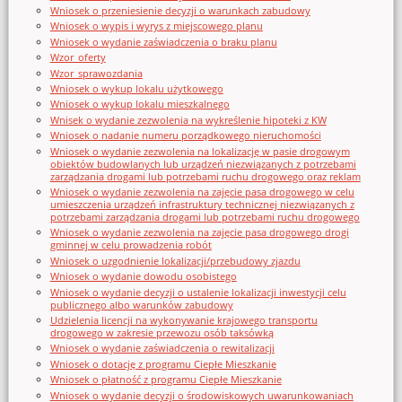
Wniosek o przeniesienie decyzji o warunkach zabudowy
Wniosek o wypis i wyrys z miejscowego planu
Wniosek o wydanie zaświadczenia o braku planu
Wzor_oferty
Wzor_sprawozdania
Wniosek o wykup lokalu użytkowego
Wniosek o wykup lokalu mieszkalnego
Wnisek o wydanie zezwolenia na wykreślenie hipoteki z KW
Wniosek o nadanie numeru porządkowego nieruchomości
Wniosek o wydanie zezwolenia na lokalizację w pasie drogowym
obiektów budowlanych lub urządzeń niezwiązanych z potrzebami
zarządzania drogami lub potrzebami ruchu drogowego oraz reklam
Wniosek o wydanie zezwolenia na zajęcie pasa drogowego w celu
umieszczenia urządzeń infrastruktury technicznej niezwiązanych z
potrzebami zarządzania drogami lub potrzebami ruchu drogowego
Wniosek o wydanie zezwolenia na zajęcie pasa drogowego drogi
gminnej w celu prowadzenia robót
Wniosek o uzgodnienie lokalizacji/przebudowy zjazdu
Wniosek o wydanie dowodu osobistego
Wniosek o wydanie decyzji o ustalenie lokalizacji inwestycji celu
publicznego albo warunków zabudowy
Udzielenia licencji na wykonywanie krajowego transportu
drogowego w zakresie przewozu osób taksówką
Wniosek o wydanie zaświadczenia o rewitalizacji
Wniosek o dotację z programu Ciepłe Mieszkanie
Wniosek o płatność z programu Ciepłe Mieszkanie
Wniosek o wydanie decyzji o środowiskowych uwarunkowaniach