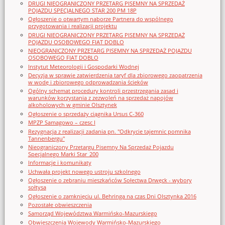
DRUGI NIEOGRANICZONY PRZETARG PISEMNY NA SPRZEDAŻ
POJAZDU SPECJALNEGO STAR 200 PM 18P
Ogłoszenie o otwartym naborze Partnera do wspólnego
przygotowania i realizacji projektu
DRUGI NIEOGRANICZONY PRZETARG PISEMNY NA SPRZEDAŻ
POJAZDU OSOBOWEGO FIAT DOBLO
NIEOGRANICZONY PRZETARG PISEMNY NA SPRZEDAŻ POJAZDU
OSOBOWEGO FIAT DOBLO
Instytut Meteorologii i Gospodarki Wodnej
Decyzja w sprawie zatwierdzenia taryf dla zbiorowego zaopatrzenia
w wodę i zbiorowego odprowadzania ścieków
Ogólny schemat procedury kontroli przestrzegania zasad i
warunków korzystania z zezwoleń na sprzedaż napojów
alkoholowych w gminie Olsztynek
Ogłoszenie o sprzedaży ciągnika Ursus C-360
MPZP Samagowo – czesc I
Rezygnacja z realizacji zadania pn. "Odkrycie tajemnic pomnika
Tannenbergu"
Nieograniczony Przetargu Pisemny Na Sprzedaż Pojazdu
Specjalnego Marki Star_200
Informacje i komunikaty
Uchwała projekt nowego ustroju szkolnego
Ogłoszenie o zebraniu mieszkańców Sołectwa Drwęck - wybory
sołtysa
Ogłoszenie o zamknięciu ul. Behringa na czas Dni Olsztynka 2016
Pozostałe obwieszczenia
Samorząd Województwa Warmińsko-Mazurskiego
Obwieszczenia Wojewody Warmińsko-Mazurskiego