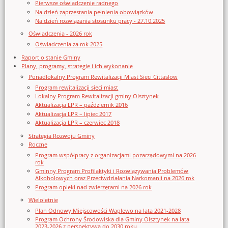
Pierwsze oświadczenie radnego
Na dzień zaprzestania pełnienia obowiązków
Na dzień rozwiązania stosunku pracy - 27.10.2025
Oświadczenia - 2026 rok
Oświadczenia za rok 2025
Raport o stanie Gminy
Plany, programy, strategie i ich wykonanie
Ponadlokalny Program Rewitalizacji Miast Sieci Cittaslow
Program rewitalizacji sieci miast
Lokalny Program Rewitalizacji gminy Olsztynek
Aktualizacja LPR – październik 2016
Aktualizacja LPR – lipiec 2017
Aktualizacja LPR – czerwiec 2018
Strategia Rozwoju Gminy
Roczne
Program współpracy z organizacjami pozarządowymi na 2026
rok
Gminny Program Profilaktyki i Rozwiązywania Problemów
Alkoholowych oraz Przeciwdziałania Narkomanii na 2026 rok
Program opieki nad zwierzętami na 2026 rok
Wieloletnie
Plan Odnowy Miejscowości Waplewo na lata 2021-2028
Program Ochrony Środowiska dla Gminy Olsztynek na lata
2023-2026 z perspektywą do 2030 roku