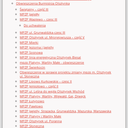
Obwieszczenia Burmistrza Olsztynka
Świętajny – część III
MPZP Jagiełły
MPZP Waplewo – czesc III
Do uchwalenia
MPZP ul. Grunwaldzka-czesc III
MPZP Olsztynek ul. Mrongowiusza – część V
MPZP Mierki
MPZP Jeziorna i Jagielly
MPZP Sosnowa
MPZP linia energetyczna Olsztynek-Biesal
mpzp Platyny, Warlity Małe - obwieszczenie
MPZP Świerkocin
Obwieszczenie w sprawie projektu zmiany mpzp m. Olsztynek
ul. Słoneczna
MPZP Lipowo Kurkowskie – czesc II
MPZP Jemiołowo – część II
MPZP ul. Leśna do węzła Olsztynek Wschód
MPZP Platyny, Warlity, Wigwałd, Gaj, Drwęck
MPZP Łutynowo
MPZP Pawłowo
MPZP Jagielly, Strazacka, Grunwaldzka, Mazurska, Warszawska
MPZP Platyny i Warlity Małe
MPZP Olsztynek ul. Poranna
MPZP Słoneczna