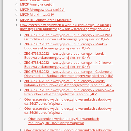
MPZP Ameryka-część II
MPZP Mrongowiusza-część VI
MPZP Mierki – część IV
MPZP ul. Grunwaldzka i Mazurska
Obwieszczenia w sprawach o warunki zabudowy i lokalizacji
inwestycji celu publicznego – rok wszczęcia sprawy do 2023
ZBG.6733.1.2022 Inwestycja celu publicznego – Nowa Wieś
Ostródzka – Budowa elektroenergetycznej sieci nn 0,4kV
ZBG.6733.2.2022 Inwestycja celu publicznego – Mańki –
Budowa elektroenergetycznej sieci nn 0,4kV
ZBG.6733.3.2022 Inwestycja celu publicznego – Lutek –
Budowa elektroenergetycznej sieci nn 0,4kV
ZBG.6733.4.2022 Inwestycja celu publicznego – Królikowo –
Budowa elektroenergetycznej sieci nn 0,4kV
ZBG.6733.5.2022 Inwestycja celu publicznego – Gąsiorowo
Olsztyneckie – Budowa elektroenergetycznej sieci nn 0,4kV
ZBG.6733.6.2022 Inwestycja celu publicznego – Mierki
kolonia – Przebudowa elektroenergetycznej sieci nn 0,4kV
ZBG.6733.7.2022 Inwestycja celu publicznego – Jemiołowo –
Przebudowa elektroenergetycznej sieci nn 0,4kV
Obwieszczenie o wydaniu decyzji o warunkach zabudowy,
dz. 36/27 obręb Waplewo
Obwieszczenie o wydaniu decyzji o warunkach zabudowy,
dz. 36/26 obręb Waplewo
Obwieszczenie o wydaniu decyzji o warunkach
zabudowy, dz. 36/26 obręb Waplewo
Obwieszczenie o wydaniu decyzji o warunkach zabudowy,