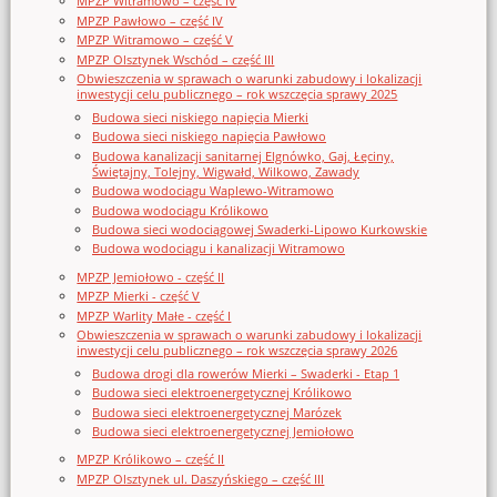
MPZP Witramowo – część IV
MPZP Pawłowo – część IV
MPZP Witramowo – część V
MPZP Olsztynek Wschód – część III
Obwieszczenia w sprawach o warunki zabudowy i lokalizacji
inwestycji celu publicznego – rok wszczęcia sprawy 2025
Budowa sieci niskiego napięcia Mierki
Budowa sieci niskiego napięcia Pawłowo
Budowa kanalizacji sanitarnej Elgnówko, Gaj, Łęciny,
Świętajny, Tolejny, Wigwałd, Wilkowo, Zawady
Budowa wodociągu Waplewo-Witramowo
Budowa wodociągu Królikowo
Budowa sieci wodociągowej Swaderki-Lipowo Kurkowskie
Budowa wodociągu i kanalizacji Witramowo
MPZP Jemiołowo - część II
MPZP Mierki - część V
MPZP Warlity Małe - część I
Obwieszczenia w sprawach o warunki zabudowy i lokalizacji
inwestycji celu publicznego – rok wszczęcia sprawy 2026
Budowa drogi dla rowerów Mierki – Swaderki - Etap 1
Budowa sieci elektroenergetycznej Królikowo
Budowa sieci elektroenergetycznej Marózek
Budowa sieci elektroenergetycznej Jemiołowo
MPZP Królikowo – część II
MPZP Olsztynek ul. Daszyńskiego – część III