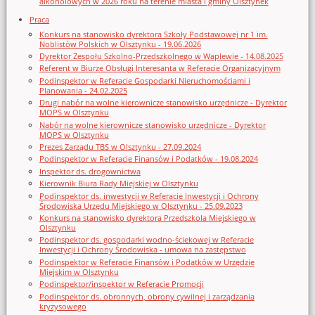
alkoholowych w 2026 roku na terenie miasta i gminy Olsztynek
Praca
Konkurs na stanowisko dyrektora Szkoły Podstawowej nr 1 im.
Noblistów Polskich w Olsztynku - 19.06.2026
Dyrektor Zespołu Szkolno-Przedszkolnego w Waplewie - 14.08.2025
Referent w Biurze Obsługi Interesanta w Referacie Organizacyjnym
Podinspektor w Referacie Gospodarki Nieruchomościami i
Planowania - 24.02.2025
Drugi nabór na wolne kierownicze stanowisko urzędnicze - Dyrektor
MOPS w Olsztynku
Nabór na wolne kierownicze stanowisko urzędnicze - Dyrektor
MOPS w Olsztynku
Prezes Zarządu TBS w Olsztynku - 27.09.2024
Podinspektor w Referacie Finansów i Podatków - 19.08.2024
Inspektor ds. drogownictwa
Kierownik Biura Rady Miejskiej w Olsztynku
Podinspektor ds. inwestycji w Referacie Inwestycji i Ochrony
Środowiska Urzędu Miejskiego w Olsztynku - 25.09.2023
Konkurs na stanowisko dyrektora Przedszkola Miejskiego w
Olsztynku
Podinspektor ds. gospodarki wodno-ściekowej w Referacie
Inwestycji i Ochrony Środowiska - umowa na zastępstwo
Podinspektor w Referacie Finansów i Podatków w Urzędzie
Miejskim w Olsztynku
Podinspektor/inspektor w Referacie Promocji
Podinspektor ds. obronnych, obrony cywilnej i zarządzania
kryzysowego