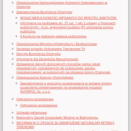
Obwieszczenia Samorządowego Kolegium Odwoławczego w
Olsztynie
Zawiadomienia Burmistrza Olsztynka
WYKAZ NIERUCHOMOŚCI WPISANYCH DO REJESTRU ZABYTKÓW.
Informacja na podstawie art. 37 ust. 1 pkt 2 ustawy o finansach
publicznych - m.in. wykonanie budżetu JST umorzenia pomoc
publiczna.
II Konkurs na realizację zadania publicznego
Obwieszczenia Ministra Infrastruktury i Budwonictwa
Sprzedaż pojazdu Volkswagen Transporter T4
Decyzje Burmistrza Olsztynka
Informacje dla Zarządców Nieruchomości
Zestawienie danych dotyczących czynszów najmu lokali
mieszkalnych, nienależących do publicznego zasobu
mieszkaniowego, w położonych na obszarze Gminy Olsztynek.
Obwieszczenia Starosty Olsztyńskiego
Zawiadomienie o wszczęciu postępowania w sprawie zmiany
pozwolenia zintegrowanego na prowadzenie instalacji
NUTRIPOL Sp. z o.o.
Ogłoszenia sprzedażowe
Ogłoszenia sprzedażowe
Uchwała reklamowa
Regionalny Zarząd Gospodarki Wodnej w Białymstoku
INFORMACJA O OPŁACIE ZA ZMNIEJSZENIE NATURALNEJ RETENCJI
TERENOWEJ