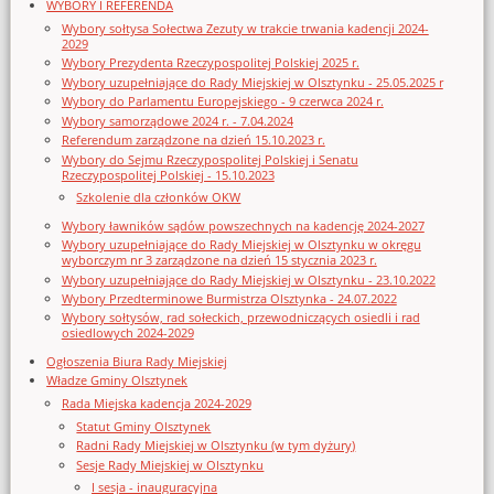
WYBORY I REFERENDA
Wybory sołtysa Sołectwa Zezuty w trakcie trwania kadencji 2024-
2029
Wybory Prezydenta Rzeczypospolitej Polskiej 2025 r.
Wybory uzupełniające do Rady Miejskiej w Olsztynku - 25.05.2025 r
Wybory do Parlamentu Europejskiego - 9 czerwca 2024 r.
Wybory samorządowe 2024 r. - 7.04.2024
Referendum zarządzone na dzień 15.10.2023 r.
Wybory do Sejmu Rzeczypospolitej Polskiej i Senatu
Rzeczypospolitej Polskiej - 15.10.2023
Szkolenie dla członków OKW
Wybory ławników sądów powszechnych na kadencję 2024-2027
Wybory uzupełniające do Rady Miejskiej w Olsztynku w okręgu
wyborczym nr 3 zarządzone na dzień 15 stycznia 2023 r.
Wybory uzupełniające do Rady Miejskiej w Olsztynku - 23.10.2022
Wybory Przedterminowe Burmistrza Olsztynka - 24.07.2022
Wybory sołtysów, rad sołeckich, przewodniczących osiedli i rad
osiedlowych 2024-2029
Ogłoszenia Biura Rady Miejskiej
Władze Gminy Olsztynek
Rada Miejska kadencja 2024-2029
Statut Gminy Olsztynek
Radni Rady Miejskiej w Olsztynku (w tym dyżury)
Sesje Rady Miejskiej w Olsztynku
I sesja - inauguracyjna