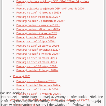
Przetarg pojazdu specjalnego OSP - STAR 200 na 14 grudnia
2020 r
Przetarg pojazdów specjalnych OSP na 04 grudnia 2020 r
Przetarg na dzień 10 listopada 2020 r
Przetarg na dzień 9 listopada 2020 r
Przetargi na dzień 9 października 2020 r
Przetargi na dzień 7 września 2020 r
Przetargi na dzień 28 sierpnia 2020 r
Przetargi na dzień 7 sierpnia 2020
Przetargi na dzień 17 lipca 2020 r
Przetarg na dzień 10 lipca 2020 r
Przetarg na dzień 26 czerwca 2020 r
Przetargi na dzień 19 czerwca 2020 r
Przetargi na dzień 3 kwietnia 2020 r
Przetarg na dzień 30 marca 2020 r
Przetarg na dzień 23 marca 2020 r
Przetarg na dzień 28 lutego 2020 r
Przetargi na dzień 21 lutego 2020 r
Przetargi 2026
Przetarg na dzień 6 marca 2026 r.
Przetargi na dzień 10 sierpnia 2026 r.
Przetarg na dzień 11 sierpnia 2026 r.
We use cookies
Przetarg na dzień 11 września 2026 r.
Na naszej stronie internetowej używamy plików cookie. Niektóre
Wykazy nieruchomości przeznaczonych do sprzedaży i dzierżawy
z nich są niezbędne dla funkcjonowania strony, inne pomagają
nam w ulepszaniu tej strony i doświadczeń użytkownika
Wykazy z 2026 roku