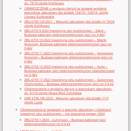
dz. 73/10 obręb Królikowo
OBWIESZCZENIE o wydaniu decyzji w sprawie wydania
warunków zabudowy dla działek 124/15 i 124/16, obręb
Lipowo Kurkowskie
ZBG.6730.129.2021 – Warunki zabudowy dla działki nr 73/24
obręb Królikowo
ZBG.6733.9.2022 Inwestycja celu publicznego – Ząbie –
Budowa kablowej elektroenergetycznej sieci nn 0,4kV
ZBG.6733.10.2022 Inwestycja celu publicznego – Mierki
(kolonia)– Budowa kablowej elektroenergetycznej sieci nn
0,4kV
ZBG.6733.11.2022 Inwestycja celu publicznego – Jemiołowo
(kolonia) – Budowa kablowej elektroenergetycznej sieci nn
0,4kV
ZBG.6733.13.2022 Inwestycja celu publicznego – Kurki –
Budowa kablowej sieci elektroenergetycznej oświetleniowej
nn 0,4kV
ZBG.6733.17.2022 Inwestycja celu publicznego – Gąsiorowo
Olsztyneckie – Budowa elektroenergetycznej sieci nn 0,4 kV
Obwieszczenie o wydaniu decyzji o warunkach zabudowy,
dz. 41/10 obręb Nowa Wieś Ostródzka
GNP.6730.185.2023 - Warunki zabudowy dla działki 1/13
obręb Lutek
Obwieszczenia w sprawach o warunki zabudowy i lokalizacji
inwestycji celu publicznego – rok wszczęcia sprawy 2024
ZBG.6733.1.2024 – Łutynowo – Budowa kablowej sieci
elektroenergetycznej nn 0,4 kV