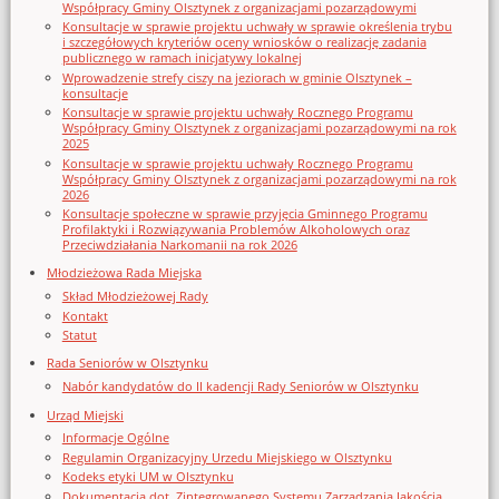
Współpracy Gminy Olsztynek z organizacjami pozarządowymi
Konsultacje w sprawie projektu uchwały w sprawie określenia trybu
i szczegółowych kryteriów oceny wniosków o realizację zadania
publicznego w ramach inicjatywy lokalnej
Wprowadzenie strefy ciszy na jeziorach w gminie Olsztynek –
konsultacje
Konsultacje w sprawie projektu uchwały Rocznego Programu
Współpracy Gminy Olsztynek z organizacjami pozarządowymi na rok
2025
Konsultacje w sprawie projektu uchwały Rocznego Programu
Współpracy Gminy Olsztynek z organizacjami pozarządowymi na rok
2026
Konsultacje społeczne w sprawie przyjęcia Gminnego Programu
Profilaktyki i Rozwiązywania Problemów Alkoholowych oraz
Przeciwdziałania Narkomanii na rok 2026
Młodzieżowa Rada Miejska
Skład Młodzieżowej Rady
Kontakt
Statut
Rada Seniorów w Olsztynku
Nabór kandydatów do II kadencji Rady Seniorów w Olsztynku
Urząd Miejski
Informacje Ogólne
Regulamin Organizacyjny Urzedu Miejskiego w Olsztynku
Kodeks etyki UM w Olsztynku
Dokumentacja dot. Zintegrowanego Systemu Zarządzania Jakością