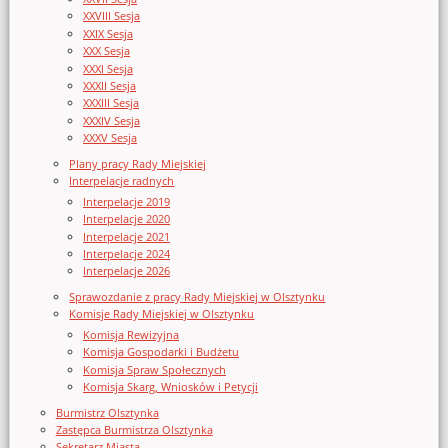
XXVIII Sesja
XXIX Sesja
XXX Sesja
XXXI Sesja
XXXII Sesja
XXXIII Sesja
XXXIV Sesja
XXXV Sesja
Plany pracy Rady Miejskiej
Interpelacje radnych
Interpelacje 2019
Interpelacje 2020
Interpelacje 2021
Interpelacje 2024
Interpelacje 2026
Sprawozdanie z pracy Rady Miejskiej w Olsztynku
Komisje Rady Miejskiej w Olsztynku
Komisja Rewizyjna
Komisja Gospodarki i Budżetu
Komisja Spraw Społecznych
Komisja Skarg, Wniosków i Petycji
Burmistrz Olsztynka
Zastępca Burmistrza Olsztynka
Sekretarz Miasta