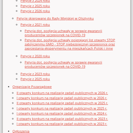
Petycje z 2024 roku
Petycje z 2025 roku
Petycje z 2026 roku
Petycje skierowane do Rady Miejskiej w Olsztynku
Petycje z 2021 roku
Petycja dot. podjęcia uchwały w sprawie gwarancji
producentów szczepionek na COVID-19
Petycja dot. podjęcia uchwały poierającej list otwarty STOP
zabójczenmu GMO - STOP niebezpiecznej szczepionce oraz
zaprzestania eksperymentu na mieszkańcach Polski i inne
Petycje z 2020 roku
Petycja dot. podjęcia uchwały w sprawie gwarancji
producentów szczepionek na COVID-19
Petycje z 2023 roku
Petycje z 2025 roku
Organizacje Pozarządowe
II otwarty konkurs na realizację zadań publicznych w 2026 r.
I otwarty konkurs na realizację zadań publicznych w 2026 r.
II otwarty konkurs na realizację zadań publicznych w 2025 r.
I otwarty konkurs na realizację zadań publicznych w 2025 r.
I otwarty konkurs na realizację zadań publicznych w 2024 r.
II otwarty konkurs na realizację zadań publicznych w 2023 r.
I otwarty konkurs na realizację zadań publicznych w 2023 r.
Ogłoszenia