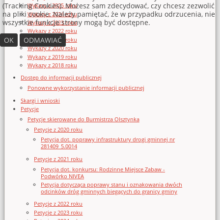
(Tracking Cookies). Możesz sam zdecydować, czy chcesz zezwolić
Wykazy z 2025 roku
na pliki cookie. Należy pamiętać, że w przypadku odrzucenia, nie
Wykazy z 2024 roku
wszystkie funkcje strony mogą być dostępne.
Wykazy z 2023 roku
Wykazy z 2022 roku
OK
ODMAWIAĆ
Wykazy z 2021 roku
Wykazy z 2020 roku
Wykazy z 2019 roku
Wykazy z 2018 roku
Dostęp do informacji publicznej
Ponowne wykorzystanie informacji publicznej
Skargi i wnioski
Petycje
Petycje skierowane do Burmistrza Olsztynka
Petycje z 2020 roku
Petycja dot. poprawy infrastruktury drogi gminnej nr
281409_5.0014
Petycje z 2021 roku
Petycja dot. konkursu: Rodzinne Miejsce Zabaw -
Podwórko NIVEA
Petycja dotycząca poprawy stanu i oznakowania dwóch
odcinków dróg gminnych biegących do granicy gminy
Petycje z 2022 roku
Petycje z 2023 roku