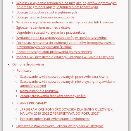
Wniosek o wydanie zezwolenia na przejazd pojazdów ciężarowych
po drodze gminnej objętej ograniczeniem tonażowym
Dotacje do budowy studni głębinowych
Dotacje na przydomowe oczyszczalnie
Wniosek o wydanie zezwolenia na usunięcie drzew lub krzewów
Zgłoszenie zamiaru usunięcia drzew
Uzgodnienie zasad korzystania z przystanków
Wydanie opinii na wykorzystanie dróg w sposób szczególny
Formularz zgłoszenia do ewidencji zbiorników bezodpływowych i
przydomowych oczyszczalni ścieków
Pismo dotyczące aktu planowania przestrzennego
modeLOWE przestrzenie edukacji i integracji w Gminie Olsztynek
Ochrona Środowiska
Rolnictwo
Szacowanie szkód spowodowanych przez zwierzęta łowne
Szacowanie szkód spowodowanych niekorzystnymi zjawiskami
atmosferycznymi
Komunikaty dla rolników
Zasady stosowania środków ochrony roślin
PLANY I PROGRAMY
„PROGRAM OCHRONY ŚRODOWISKA DLA GMINY OLSZTYNEK
NA LATA 2019-2022 Z PERSPEKTYWĄ DO ROKU 2026”
Program opieki nad zwierzętami bezdomnymi
Ogloszenie Powiatowego Lekarza Weterynarii w Olsztynie