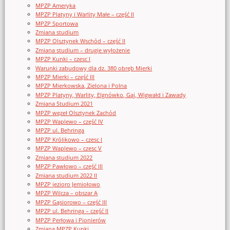
MPZP Ameryka
MPZP Platyny i Warlity Małe – część II
MPZP Sportowa
Zmiana studium
MPZP Olsztynek Wschód – część II
Zmiana studium – drugie wyłożenie
MPZP Kunki – czesc I
Warunki zabudowy dla dz. 380 obręb Mierki
MPZP Mierki – część III
MPZP Mierkowska, Zielona i Polna
MPZP Platyny, Warlity, Elgnówko, Gaj, Wigwałd i Zawady
Zmiana Studium 2021
MPZP węzeł Olsztynek Zachód
MPZP Waplewo – część IV
MPZP ul. Behringa
MPZP Królikowo – czesc I
MPZP Waplewo – czesc V
Zmiana studium 2022
MPZP Pawłowo – część III
Zmiana studium 2022 II
MPZP jezioro Jemiołowo
MPZP Wilcza – obszar A
MPZP Gąsiorowo – część III
MPZP ul. Behringa – część II
MPZP Perłowa i Pionierów
Zmiana MPZP Kunki