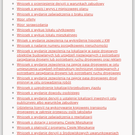
Wniosek o przeniesienie decyzji o warunkach zabudowy
Wniosek o wypis i wyrys z miejscowego planu
Wniosek o wydanie zaświadczenia o braku planu
Wzor_oferty
Wzor_sprawozdania
Wniosek o wykup lokalu użytkowego
Wniosek o wykup lokalu mieszkalnego
Wnisek o wydanie zezwolenia na wykreślenie hipoteki z KW
Wniosek o nadanie numeru porządkowego nieruchomości
Wniosek o wydanie zezwolenia na lokalizację w pasie drogowym
obiektów budowlanych lub urządzeń niezwiązanych z potrzebami
zarządzania drogami lub potrzebami ruchu drogowego oraz reklam
Wniosek o wydanie zezwolenia na zajęcie pasa drogowego w celu
umieszczenia urządzeń infrastruktury technicznej niezwiązanych z
potrzebami zarządzania drogami lub potrzebami ruchu drogowego
Wniosek o wydanie zezwolenia na zajęcie pasa drogowego drogi
gminnej w celu prowadzenia robót
Wniosek o uzgodnienie lokalizacji/przebudowy zjazdu
Wniosek o wydanie dowodu osobistego
Wniosek o wydanie decyzji o ustalenie lokalizacji inwestycji celu
publicznego albo warunków zabudowy
Udzielenia licencji na wykonywanie krajowego transportu
drogowego w zakresie przewozu osób taksówką
Wniosek o wydanie zaświadczenia o rewitalizacji
Wniosek o dotację z programu Ciepłe Mieszkanie
Wniosek o płatność z programu Ciepłe Mieszkanie
Wniosek o wydanie decyzji o środowiskowych uwarunkowaniach