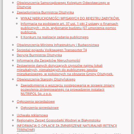
Obwieszczenia Samorządowego Kolegium Odwoławczego w
Olsztynie
Zawiadomienia Burmistrza Olsztynka
WYKAZ NIERUCHOMOŚCI WPISANYCH DO REJESTRU ZABYTKÓW.
Informacja na podstawie art. 37 ust. 1 pkt 2 ustawy o finansach
publicznych - m.in. wykonanie budżetu JST umorzenia pomoc
publiczna.
II Konkurs na realizację zadania publicznego
Obwieszczenia Ministra Infrastruktury i Budwonictwa
Sprzedaż pojazdu Volkswagen Transporter T4
Decyzje Burmistrza Olsztynka
Informacje dla Zarządców Nieruchomości
Zestawienie danych dotyczących czynszów najmu lokali
mieszkalnych, nienależących do publicznego zasobu
mieszkaniowego, w położonych na obszarze Gminy Olsztynek.
Obwieszczenia Starosty Olsztyńskiego
Zawiadomienie o wszczęciu postępowania w sprawie zmiany
pozwolenia zintegrowanego na prowadzenie instalacji
NUTRIPOL Sp. z o.o.
Ogłoszenia sprzedażowe
Ogłoszenia sprzedażowe
Uchwała reklamowa
Regionalny Zarząd Gospodarki Wodnej w Białymstoku
INFORMACJA O OPŁACIE ZA ZMNIEJSZENIE NATURALNEJ RETENCJI
TERENOWEJ