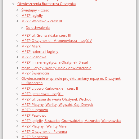
Obwieszczenia Burmistrza Olsztynka
Świętajny – część III
MPZP Jagiełły
MPZP Waplewo – czesc III
Do uchwalenia
MPZP ul. Grunwaldzka-czesc III
MPZP Olsztynek ul. Mrongowiusza – część V
MPZP Mierki
MPZP Jeziorna i Jagielly
MPZP Sosnowa
MPZP linia energetyczna Olsztynek-Biesal
mpzp Platyny, Warlity Małe - obwieszczenie
MPZP Świerkocin
Obwieszczenie w sprawie projektu zmiany mpzp m. Olsztynek
ul. Słoneczna
MPZP Lipowo Kurkowskie – czesc II
MPZP Jemiołowo – część II
MPZP ul. Leśna do węzła Olsztynek Wschód
MPZP Platyny, Warlity, Wigwałd, Gaj, Drwęck
MPZP Łutynowo
MPZP Pawłowo
MPZP Jagielly, Strazacka, Grunwaldzka, Mazurska, Warszawska
MPZP Platyny i Warlity Małe
MPZP Olsztynek ul. Poranna
MPZP Słoneczna