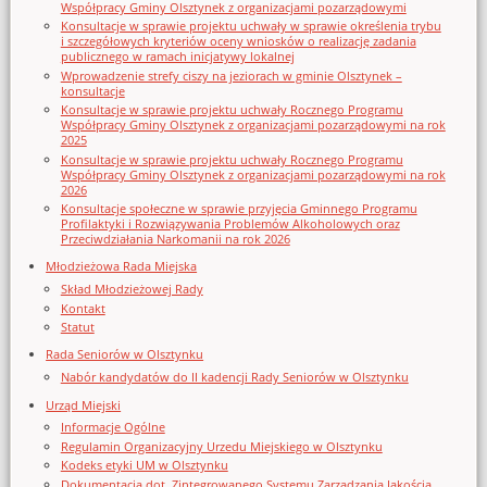
Współpracy Gminy Olsztynek z organizacjami pozarządowymi
Konsultacje w sprawie projektu uchwały w sprawie określenia trybu
i szczegółowych kryteriów oceny wniosków o realizację zadania
publicznego w ramach inicjatywy lokalnej
Wprowadzenie strefy ciszy na jeziorach w gminie Olsztynek –
konsultacje
Konsultacje w sprawie projektu uchwały Rocznego Programu
Współpracy Gminy Olsztynek z organizacjami pozarządowymi na rok
2025
Konsultacje w sprawie projektu uchwały Rocznego Programu
Współpracy Gminy Olsztynek z organizacjami pozarządowymi na rok
2026
Konsultacje społeczne w sprawie przyjęcia Gminnego Programu
Profilaktyki i Rozwiązywania Problemów Alkoholowych oraz
Przeciwdziałania Narkomanii na rok 2026
Młodzieżowa Rada Miejska
Skład Młodzieżowej Rady
Kontakt
Statut
Rada Seniorów w Olsztynku
Nabór kandydatów do II kadencji Rady Seniorów w Olsztynku
Urząd Miejski
Informacje Ogólne
Regulamin Organizacyjny Urzedu Miejskiego w Olsztynku
Kodeks etyki UM w Olsztynku
Dokumentacja dot. Zintegrowanego Systemu Zarządzania Jakością