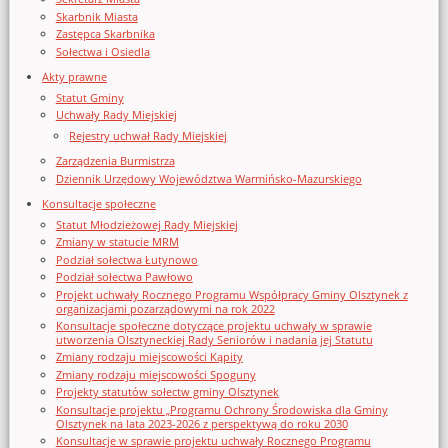
Skarbnik Miasta
Zastępca Skarbnika
Sołectwa i Osiedla
Akty prawne
Statut Gminy
Uchwały Rady Miejskiej
Rejestry uchwał Rady Miejskiej
Zarządzenia Burmistrza
Dziennik Urzędowy Województwa Warmińsko-Mazurskiego
Konsultacje społeczne
Statut Młodzieżowej Rady Miejskiej
Zmiany w statucie MRM
Podział sołectwa Łutynowo
Podział sołectwa Pawłowo
Projekt uchwały Rocznego Programu Współpracy Gminy Olsztynek z
organizacjami pozarządowymi na rok 2022
Konsultacje społeczne dotyczące projektu uchwały w sprawie
utworzenia Olsztyneckiej Rady Seniorów i nadania jej Statutu
Zmiany rodzaju miejscowości Kąpity
Zmiany rodzaju miejscowości Spoguny
Projekty statutów sołectw gminy Olsztynek
Konsultacje projektu „Programu Ochrony Środowiska dla Gminy
Olsztynek na lata 2023-2026 z perspektywą do roku 2030
Konsultacje w sprawie projektu uchwały Rocznego Programu