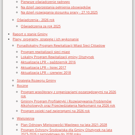
Pierwsze oświadczenie radnego
Na dzień zaprzestania pełnienia obowiązków
Na dzień rozwiązania stosunku pracy - 27.10.2025
Oświadczenia - 2026 rok
Oświadczenia za rok 2025
Raport o stanie Gminy
Plany, programy, strategie i ich wykonanie
Ponadlokalny Program Rewitalizacji Miast Sieci Cittaslow
Program rewitalizacji sieci miast
Lokalny Program Rewitalizacji gminy Olsztynek
Aktualizacja LPR – październik 2016
Aktualizacja LPR – lipiec 2017
Aktualizacja LPR – czerwiec 2018
Strategia Rozwoju Gminy
Roczne
Program współpracy z organizacjami pozarządowymi na 2026
rok
Gminny Program Profilaktyki i Rozwiązywania Problemów
Alkoholowych oraz Przeciwdziałania Narkomanii na 2026 rok
Program opieki nad zwierzętami na 2026 rok
Wieloletnie
Plan Odnowy Miejscowości Waplewo na lata 2021-2028
Program Ochrony Środowiska dla Gminy Olsztynek na lata
2023-2026 z perspektywą do 2030 roku