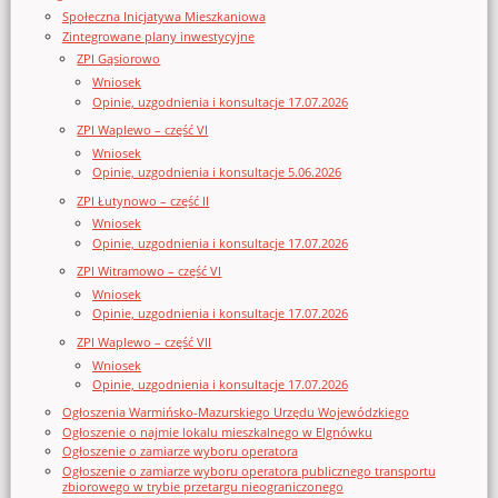
Społeczna Inicjatywa Mieszkaniowa
Zintegrowane plany inwestycyjne
ZPI Gąsiorowo
Wniosek
Opinie, uzgodnienia i konsultacje 17.07.2026
ZPI Waplewo – część VI
Wniosek
Opinie, uzgodnienia i konsultacje 5.06.2026
ZPI Łutynowo – część II
Wniosek
Opinie, uzgodnienia i konsultacje 17.07.2026
ZPI Witramowo – część VI
Wniosek
Opinie, uzgodnienia i konsultacje 17.07.2026
ZPI Waplewo – część VII
Wniosek
Opinie, uzgodnienia i konsultacje 17.07.2026
Ogłoszenia Warmińsko-Mazurskiego Urzędu Wojewódzkiego
Ogłoszenie o najmie lokalu mieszkalnego w Elgnówku
Ogłoszenie o zamiarze wyboru operatora
Ogłoszenie o zamiarze wyboru operatora publicznego transportu
zbiorowego w trybie przetargu nieograniczonego