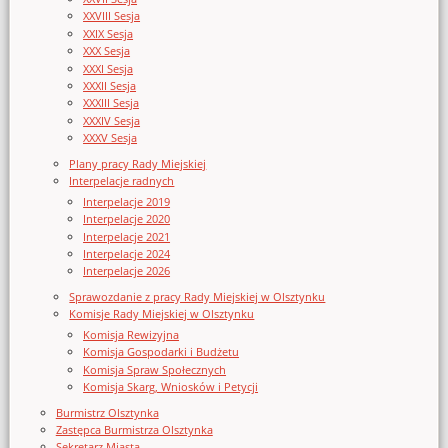
XXVIII Sesja
XXIX Sesja
XXX Sesja
XXXI Sesja
XXXII Sesja
XXXIII Sesja
XXXIV Sesja
XXXV Sesja
Plany pracy Rady Miejskiej
Interpelacje radnych
Interpelacje 2019
Interpelacje 2020
Interpelacje 2021
Interpelacje 2024
Interpelacje 2026
Sprawozdanie z pracy Rady Miejskiej w Olsztynku
Komisje Rady Miejskiej w Olsztynku
Komisja Rewizyjna
Komisja Gospodarki i Budżetu
Komisja Spraw Społecznych
Komisja Skarg, Wniosków i Petycji
Burmistrz Olsztynka
Zastępca Burmistrza Olsztynka
Sekretarz Miasta