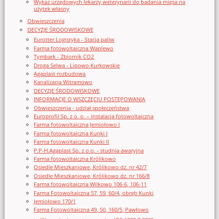
Wykaz urzędowych lekarzy weterynarii do badania mięsa na
użytek własny
Obwieszczenia
DECYZJE ŚRODOWISKOWE
Eurotter Logistyka - Stacja paliw
Farma fotowoltaiczna Waplewo
Tymbark - Zbiornik CO2
Droga Selwa - Lipowo Kurkowskie
Agaplast rozbudowa
Kanalizacja Witramowo
DECYZJE ŚRODOWISKOWE
INFORMACJE O WSZCZĘCIU POSTĘPOWANIA
Obwieszczenia - udział społeczeństwa
Europrofil Sp. z o. o. – instalacja fotowoltaiczna
Farma fotowoltaiczna Jemiołowo I
Farma fotowoltaiczna Kunki I
Farma fotowoltaiczna Kunki II
P.P-H.Agaplast Sp. z o.o. - studnia awaryjna
Farma fotowoltaiczna Królikowo
Osiedle Mieszkaniowe, Królikowo dz. nr 42/7
Osiedle Mieszkaniowe, Królikowo dz. nr 166/8
Farma fotowoltaiczna Wilkowo 106-6, 106-11
Farma Fotowoltaiczna 57, 59, 60/4, obręb Kunki
Jemiołowo 170/1
Farma Fotowoltaiczna 49, 50, 160/5, Pawłowo