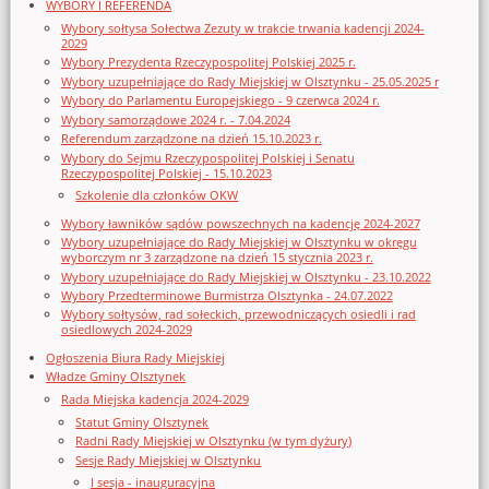
WYBORY I REFERENDA
Wybory sołtysa Sołectwa Zezuty w trakcie trwania kadencji 2024-
2029
Wybory Prezydenta Rzeczypospolitej Polskiej 2025 r.
Wybory uzupełniające do Rady Miejskiej w Olsztynku - 25.05.2025 r
Wybory do Parlamentu Europejskiego - 9 czerwca 2024 r.
Wybory samorządowe 2024 r. - 7.04.2024
Referendum zarządzone na dzień 15.10.2023 r.
Wybory do Sejmu Rzeczypospolitej Polskiej i Senatu
Rzeczypospolitej Polskiej - 15.10.2023
Szkolenie dla członków OKW
Wybory ławników sądów powszechnych na kadencję 2024-2027
Wybory uzupełniające do Rady Miejskiej w Olsztynku w okręgu
wyborczym nr 3 zarządzone na dzień 15 stycznia 2023 r.
Wybory uzupełniające do Rady Miejskiej w Olsztynku - 23.10.2022
Wybory Przedterminowe Burmistrza Olsztynka - 24.07.2022
Wybory sołtysów, rad sołeckich, przewodniczących osiedli i rad
osiedlowych 2024-2029
Ogłoszenia Biura Rady Miejskiej
Władze Gminy Olsztynek
Rada Miejska kadencja 2024-2029
Statut Gminy Olsztynek
Radni Rady Miejskiej w Olsztynku (w tym dyżury)
Sesje Rady Miejskiej w Olsztynku
I sesja - inauguracyjna