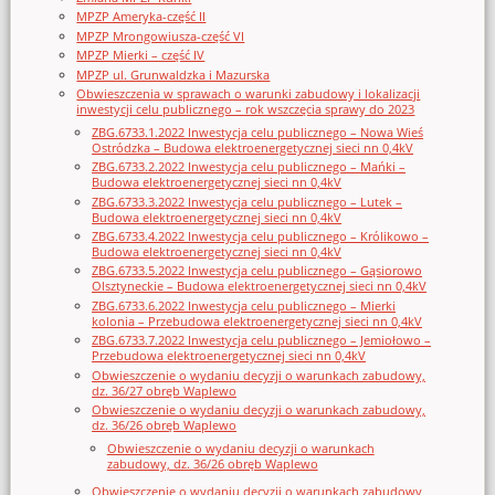
MPZP Ameryka-część II
MPZP Mrongowiusza-część VI
MPZP Mierki – część IV
MPZP ul. Grunwaldzka i Mazurska
Obwieszczenia w sprawach o warunki zabudowy i lokalizacji
inwestycji celu publicznego – rok wszczęcia sprawy do 2023
ZBG.6733.1.2022 Inwestycja celu publicznego – Nowa Wieś
Ostródzka – Budowa elektroenergetycznej sieci nn 0,4kV
ZBG.6733.2.2022 Inwestycja celu publicznego – Mańki –
Budowa elektroenergetycznej sieci nn 0,4kV
ZBG.6733.3.2022 Inwestycja celu publicznego – Lutek –
Budowa elektroenergetycznej sieci nn 0,4kV
ZBG.6733.4.2022 Inwestycja celu publicznego – Królikowo –
Budowa elektroenergetycznej sieci nn 0,4kV
ZBG.6733.5.2022 Inwestycja celu publicznego – Gąsiorowo
Olsztyneckie – Budowa elektroenergetycznej sieci nn 0,4kV
ZBG.6733.6.2022 Inwestycja celu publicznego – Mierki
kolonia – Przebudowa elektroenergetycznej sieci nn 0,4kV
ZBG.6733.7.2022 Inwestycja celu publicznego – Jemiołowo –
Przebudowa elektroenergetycznej sieci nn 0,4kV
Obwieszczenie o wydaniu decyzji o warunkach zabudowy,
dz. 36/27 obręb Waplewo
Obwieszczenie o wydaniu decyzji o warunkach zabudowy,
dz. 36/26 obręb Waplewo
Obwieszczenie o wydaniu decyzji o warunkach
zabudowy, dz. 36/26 obręb Waplewo
Obwieszczenie o wydaniu decyzji o warunkach zabudowy,