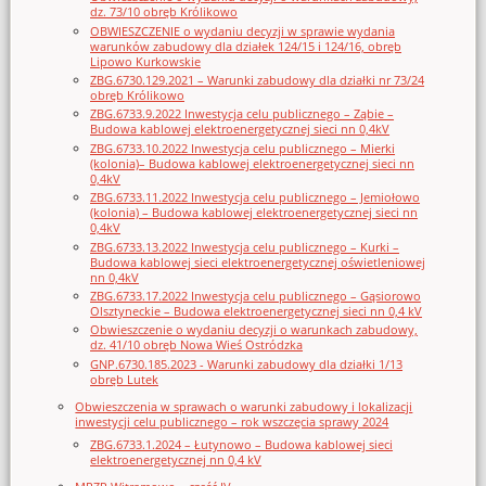
dz. 73/10 obręb Królikowo
OBWIESZCZENIE o wydaniu decyzji w sprawie wydania
warunków zabudowy dla działek 124/15 i 124/16, obręb
Lipowo Kurkowskie
ZBG.6730.129.2021 – Warunki zabudowy dla działki nr 73/24
obręb Królikowo
ZBG.6733.9.2022 Inwestycja celu publicznego – Ząbie –
Budowa kablowej elektroenergetycznej sieci nn 0,4kV
ZBG.6733.10.2022 Inwestycja celu publicznego – Mierki
(kolonia)– Budowa kablowej elektroenergetycznej sieci nn
0,4kV
ZBG.6733.11.2022 Inwestycja celu publicznego – Jemiołowo
(kolonia) – Budowa kablowej elektroenergetycznej sieci nn
0,4kV
ZBG.6733.13.2022 Inwestycja celu publicznego – Kurki –
Budowa kablowej sieci elektroenergetycznej oświetleniowej
nn 0,4kV
ZBG.6733.17.2022 Inwestycja celu publicznego – Gąsiorowo
Olsztyneckie – Budowa elektroenergetycznej sieci nn 0,4 kV
Obwieszczenie o wydaniu decyzji o warunkach zabudowy,
dz. 41/10 obręb Nowa Wieś Ostródzka
GNP.6730.185.2023 - Warunki zabudowy dla działki 1/13
obręb Lutek
Obwieszczenia w sprawach o warunki zabudowy i lokalizacji
inwestycji celu publicznego – rok wszczęcia sprawy 2024
ZBG.6733.1.2024 – Łutynowo – Budowa kablowej sieci
elektroenergetycznej nn 0,4 kV