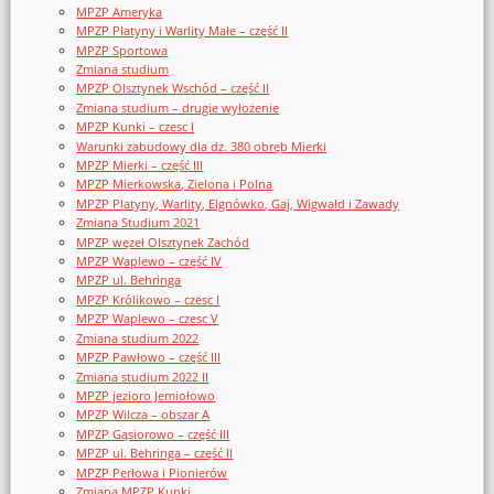
MPZP Ameryka
MPZP Platyny i Warlity Małe – część II
MPZP Sportowa
Zmiana studium
MPZP Olsztynek Wschód – część II
Zmiana studium – drugie wyłożenie
MPZP Kunki – czesc I
Warunki zabudowy dla dz. 380 obręb Mierki
MPZP Mierki – część III
MPZP Mierkowska, Zielona i Polna
MPZP Platyny, Warlity, Elgnówko, Gaj, Wigwałd i Zawady
Zmiana Studium 2021
MPZP węzeł Olsztynek Zachód
MPZP Waplewo – część IV
MPZP ul. Behringa
MPZP Królikowo – czesc I
MPZP Waplewo – czesc V
Zmiana studium 2022
MPZP Pawłowo – część III
Zmiana studium 2022 II
MPZP jezioro Jemiołowo
MPZP Wilcza – obszar A
MPZP Gąsiorowo – część III
MPZP ul. Behringa – część II
MPZP Perłowa i Pionierów
Zmiana MPZP Kunki