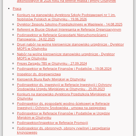
alkoholowych w 2026 roku na terenie miasta i gminy Olsztynek
Praca
Konkurs na stanowisko dyrektora Szkoły Podstawowej nr 1 im.
Noblistów Polskich w Olsztynku - 19.06.2026
Dyrektor Zespołu Szkolno-Przedszkolnego w Waplewie - 14.08.2025
Referent w Biurze Obsługi Interesanta w Referacie Organizacyjnym
Podinspektor w Referacie Gospodarki Nieruchomościami i
Planowania - 24.02.2025
Drugi nabór na wolne kierownicze stanowisko urzędnicze - Dyrektor
MOPS w Olsztynku
Nabór na wolne kierownicze stanowisko urzędnicze - Dyrektor
MOPS w Olsztynku
Prezes Zarządu TBS w Olsztynku - 27.09.2024
Podinspektor w Referacie Finansów i Podatków - 19.08.2024
Inspektor ds. drogownictwa
Kierownik Biura Rady Miejskiej w Olsztynku
Podinspektor ds. inwestycji w Referacie Inwestycji i Ochrony
Środowiska Urzędu Miejskiego w Olsztynku - 25.09.2023
Konkurs na stanowisko dyrektora Przedszkola Miejskiego w
Olsztynku
Podinspektor ds. gospodarki wodno-ściekowej w Referacie
Inwestycji i Ochrony Środowiska - umowa na zastępstwo
Podinspektor w Referacie Finansów i Podatków w Urzędzie
Miejskim w Olsztynku
Podinspektor/inspektor w Referacie Promocji
Podinspektor ds. obronnych, obrony cywilnej i zarządzania
kryzysowego