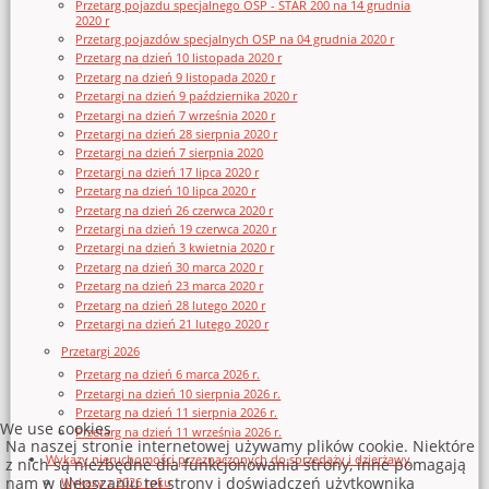
Przetarg pojazdu specjalnego OSP - STAR 200 na 14 grudnia
2020 r
Przetarg pojazdów specjalnych OSP na 04 grudnia 2020 r
Przetarg na dzień 10 listopada 2020 r
Przetarg na dzień 9 listopada 2020 r
Przetargi na dzień 9 października 2020 r
Przetargi na dzień 7 września 2020 r
Przetargi na dzień 28 sierpnia 2020 r
Przetargi na dzień 7 sierpnia 2020
Przetargi na dzień 17 lipca 2020 r
Przetarg na dzień 10 lipca 2020 r
Przetarg na dzień 26 czerwca 2020 r
Przetargi na dzień 19 czerwca 2020 r
Przetargi na dzień 3 kwietnia 2020 r
Przetarg na dzień 30 marca 2020 r
Przetarg na dzień 23 marca 2020 r
Przetarg na dzień 28 lutego 2020 r
Przetargi na dzień 21 lutego 2020 r
Przetargi 2026
Przetarg na dzień 6 marca 2026 r.
Przetargi na dzień 10 sierpnia 2026 r.
Przetarg na dzień 11 sierpnia 2026 r.
We use cookies
Przetarg na dzień 11 września 2026 r.
Na naszej stronie internetowej używamy plików cookie. Niektóre
Wykazy nieruchomości przeznaczonych do sprzedaży i dzierżawy
z nich są niezbędne dla funkcjonowania strony, inne pomagają
nam w ulepszaniu tej strony i doświadczeń użytkownika
Wykazy z 2026 roku