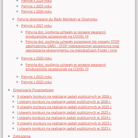
Petycje z 2024 roku
Petycje z 2025 roku
Petycje z 2026 roku
Petycje skierowane do Rady Miejskiej w Olsztynku
Petycje z 2021 roku
Petycja dot. podjęcia uchwały w sprawie gwarancji
producentów szczepionek na COVID-19
Petycja dot. podjęcia uchwały poierającej list otwarty STOP
zabójczenmu GMO - STOP niebezpiecznej szczepionce oraz
zaprzestania eksperymentu na mieszkańcach Polski i inne
Petycje z 2020 roku
Petycja dot. podjęcia uchwały w sprawie gwarancji
producentów szczepionek na COVID-19
Petycje z 2023 roku
Petycje z 2025 roku
Organizacje Pozarządowe
II otwarty konkurs na realizację zadań publicznych w 2026 r.
I otwarty konkurs na realizację zadań publicznych w 2026 r.
II otwarty konkurs na realizację zadań publicznych w 2025 r.
I otwarty konkurs na realizację zadań publicznych w 2025 r.
I otwarty konkurs na realizację zadań publicznych w 2024 r.
II otwarty konkurs na realizację zadań publicznych w 2023 r.
I otwarty konkurs na realizację zadań publicznych w 2023 r.
Ogłoszenia