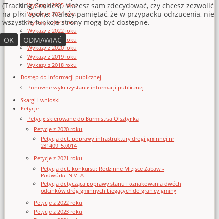
(Tracking Cookies). Możesz sam zdecydować, czy chcesz zezwolić
Wykazy z 2025 roku
na pliki cookie. Należy pamiętać, że w przypadku odrzucenia, nie
Wykazy z 2024 roku
wszystkie funkcje strony mogą być dostępne.
Wykazy z 2023 roku
Wykazy z 2022 roku
OK
ODMAWIAĆ
Wykazy z 2021 roku
Wykazy z 2020 roku
Wykazy z 2019 roku
Wykazy z 2018 roku
Dostęp do informacji publicznej
Ponowne wykorzystanie informacji publicznej
Skargi i wnioski
Petycje
Petycje skierowane do Burmistrza Olsztynka
Petycje z 2020 roku
Petycja dot. poprawy infrastruktury drogi gminnej nr
281409_5.0014
Petycje z 2021 roku
Petycja dot. konkursu: Rodzinne Miejsce Zabaw -
Podwórko NIVEA
Petycja dotycząca poprawy stanu i oznakowania dwóch
odcinków dróg gminnych biegących do granicy gminy
Petycje z 2022 roku
Petycje z 2023 roku