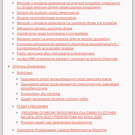
Wniosek o wydanie zezwolenia na przejazd pojazdów ciężarowych
po drodze gminnej objętej ograniczeniem tonażowym
Dotacje do budowy studni głębinowych
Dotacje na przydomowe oczyszczalnie
Wniosek o wydanie zezwolenia na usunięcie drzew lub krzewów
Zgłoszenie zamiaru usunięcia drzew
Uzgodnienie zasad korzystania z przystanków
Wydanie opinii na wykorzystanie dróg w sposób szczególny
Formularz zgłoszenia do ewidencji zbiorników bezodpływowych i
przydomowych oczyszczalni ścieków
Pismo dotyczące aktu planowania przestrzennego
modeLOWE przestrzenie edukacji i integracji w Gminie Olsztynek
Ochrona Środowiska
Rolnictwo
Szacowanie szkód spowodowanych przez zwierzęta łowne
Szacowanie szkód spowodowanych niekorzystnymi zjawiskami
atmosferycznymi
Komunikaty dla rolników
Zasady stosowania środków ochrony roślin
PLANY I PROGRAMY
„PROGRAM OCHRONY ŚRODOWISKA DLA GMINY OLSZTYNEK
NA LATA 2019-2022 Z PERSPEKTYWĄ DO ROKU 2026”
Program opieki nad zwierzętami bezdomnymi
Ogloszenie Powiatowego Lekarza Weterynarii w Olsztynie