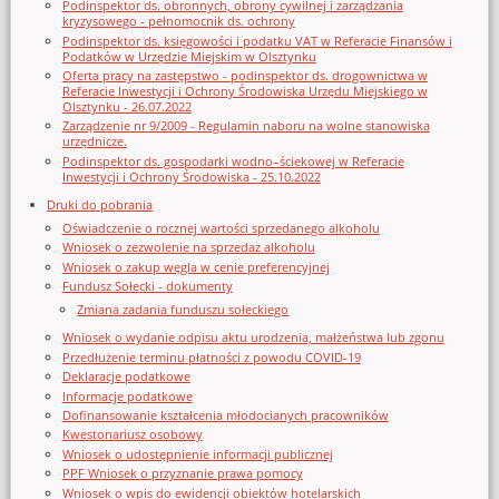
Podinspektor ds. obronnych, obrony cywilnej i zarządzania
kryzysowego - pełnomocnik ds. ochrony
Podinspektor ds. księgowości i podatku VAT w Referacie Finansów i
Podatków w Urzędzie Miejskim w Olsztynku
Oferta pracy na zastępstwo - podinspektor ds. drogownictwa w
Referacie Inwestycji i Ochrony Środowiska Urzędu Miejskiego w
Olsztynku - 26.07.2022
Zarządzenie nr 9/2009 - Regulamin naboru na wolne stanowiska
urzędnicze.
Podinspektor ds. gospodarki wodno–ściekowej w Referacie
Inwestycji i Ochrony Środowiska - 25.10.2022
Druki do pobrania
Oświadczenie o rocznej wartości sprzedanego alkoholu
Wniosek o zezwolenie na sprzedaz alkoholu
Wniosek o zakup węgla w cenie preferencyjnej
Fundusz Sołecki - dokumenty
Zmiana zadania funduszu sołeckiego
Wniosek o wydanie odpisu aktu urodzenia, małżeństwa lub zgonu
Przedłużenie terminu płatności z powodu COVID-19
Deklaracje podatkowe
Informacje podatkowe
Dofinansowanie kształcenia młodocianych pracowników
Kwestonariusz osobowy
Wniosek o udostępnienie informacji publicznej
PPF Wniosek o przyznanie prawa pomocy
Wniosek o wpis do ewidencji obiektów hotelarskich