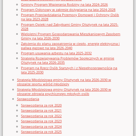
Gminny Program Wspierania Rodziny na lata 2024-2026
Program Osłonowy w zakresie dożywiania na lata 2024-2028
Program Przeciwdziałania Przemocy Domowej i Ochrony Osób
na lata 2023-2028
Program Opieki nad Zabytkami Gminy Olsztynek na lata 2025-
2028
Wieloletni Program Gospodarowania Mieszkaniowym Zasobem
Gminy na lata 2026-2030
Założenia do planu zaopatrzenia w ciepło, energię elektryczna i
paliwa gazowe na lata 2026-2040
Program usuwania azbestu na lata 2025-2032
Strategia Rozwiązywania Problemów Społecznych w gminie
Olsztynek na lata 2026-2035
Program na Rzecz Osób Starszych i z Niepełnosprawnością na
lata 2025-2030
Strategia Młodzieżowa gminy Olsztynek na lata 2026-2030 w
obszarze sportu wśród młodzieży
Strategia Młodzieżowa gminy Olsztynek na lata 2026-2030 w
obszarze zdrowia psychicznego młodych osób
Sprawozdania
Sprawozdania za rok 2020
Sprawozdania za rok 2021
Sprawozdania za rok 2022
Sprawozdania za rok 2023
Sprawozdania za rok 2024
Sprawozdania za rok 2025