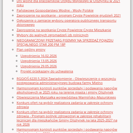
Dni wolne dla pracowników Urzędu Miejskiego w Olsztynku w 2021
roku
Państwowe Gospodarstwo Wodne - Wody Polskie
Zaproszenie na spotkanie - program Czyste Powietrze grudzień 2021
Ogłoszenie o zamiarze wyboru operatora publicznego transportu
zbiorowego
Zaproszenie na spotkania Czyste Powietrze Czyste Mieszkanie
Wybory do walnych zgromadzeń izb rolniczych
NIEOGRANICZONY PRZETARG PISEMNY NA SPRZEDAŻ POJAZDU
SPECJALNEGO STAR 200 PM 18P
Plan ogólny gminy
Uzgodnienia 16.02.2026
Uzgodnienia 13.05.2026
Uzgodnienia 29.05.2026
Projekt przekazany do uchwalenia
RGGIOŚ.6220.5.2024 Zawiadomienie - Obwieszczenie o wszczęciu
postępowania administracyjnego budowa farmy Mielno
Harmonogram kontroli punktów sprzedaży i podawania napojów
alkoholowych w 2025 roku na terenie miasta i gminy Olsztynek
Obwieszczenia Marszałka województwa Warmińsko-Mazurskiego
Konkurs ofert na wybór realizatora zadania w zakresie ochrony
zdrowia
Konkurs ofert na wybór realizatora zadania w zakresie ochrony
zdrowia - Program polityki zdrowotnej w zakresie rehabilitacji
leczniczej dla mieszkańców Gminy Olsztynek na lata 2025-2027 na
rok 2026
Harmonogram kontroli punktów sprzedaży i podawania napojów