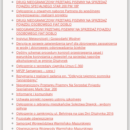
DRUGI NIEOGRANICZONY PRZETARG PISEMNY NA SPRZEDAŻ
POJAZDU SPECJALNEGO STAR 200 PM 18P
Ogłoszenie o otwartym naborze Partnera do wspólnego
przygotowania i realizacji projektu
DRUGI NIEOGRANICZONY PRZETARG PISEMNY NA SPRZEDAŻ
POJAZDU OSOBOWEGO FIAT DOBLO
NIEOGRANICZONY PRZETARG PISEMNY NA SPRZEDAŻ POJAZDU
OSOBOWEGO FIAT DOBLO
Instytut Meteorologii i Gospodarki Wodnej
Decyzja w sprawie zatwierdzenia taryf dla zbiorowego zaopatrzenia
w wodę i zbiorowego odprowadzania ścieków
Ogólny schemat procedury kontroli przestrzegania zasad i
warunków korzystania z zezwoleń na sprzedaż napojów
alkoholowych w gminie Olsztynek
Ogłoszenie o sprzedaży ciągnika Ursus C-360
MPZP Samagowo – czesc I
Rezygnacja z realizacji zadania pn. "Odkrycie tajemnic pomnika
Tannenbergu"
Nieograniczony Przetargu Pisemny Na Sprzedaż Pojazdu
Specjalnego Marki Star_200
Informacje i komunikaty
Uchwała projekt nowego ustroju szkolnego
Ogłoszenie o zebraniu mieszkańców Sołectwa Drwęck - wybory
sołtysa
Ogłoszenie o zamknięciu ul. Behringa na czas Dni Olsztynka 2016
Pozostałe obwieszczenia
Samorząd Województwa Warmińsko-Mazurskiego
Obwieszczenia Wojewody Warmińsko-Mazurskiego