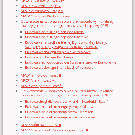
MPZP Witramowo – część IV
MPZP Pawłowo – część IV
MPZP Witramowo – część V
MPZP Olsztynek Wschód – część III
Obwieszczenia w sprawach o warunki zabudowy i lokalizacji
inwestycji celu publicznego – rok wszczęcia sprawy 2025
Budowa sieci niskiego napięcia Mierki
Budowa sieci niskiego napięcia Pawłowo
Budowa kanalizacji sanitarnej Elgnówko, Gaj, Łęciny,
Świętajny, Tolejny, Wigwałd, Wilkowo, Zawady
Budowa wodociągu Waplewo-Witramowo
Budowa wodociągu Królikowo
Budowa sieci wodociągowej Swaderki-Lipowo Kurkowskie
Budowa wodociągu i kanalizacji Witramowo
MPZP Jemiołowo - część II
MPZP Mierki - część V
MPZP Warlity Małe - część I
Obwieszczenia w sprawach o warunki zabudowy i lokalizacji
inwestycji celu publicznego – rok wszczęcia sprawy 2026
Budowa drogi dla rowerów Mierki – Swaderki - Etap 1
Budowa sieci elektroenergetycznej Królikowo
Budowa sieci elektroenergetycznej Marózek
Budowa sieci elektroenergetycznej Jemiołowo
MPZP Królikowo – część II
MPZP Olsztynek ul. Daszyńskiego – część III