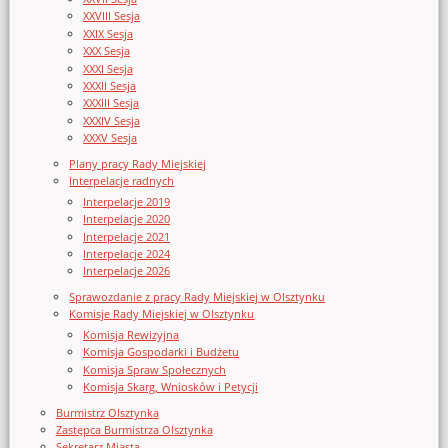
XXVIII Sesja
XXIX Sesja
XXX Sesja
XXXI Sesja
XXXII Sesja
XXXIII Sesja
XXXIV Sesja
XXXV Sesja
Plany pracy Rady Miejskiej
Interpelacje radnych
Interpelacje 2019
Interpelacje 2020
Interpelacje 2021
Interpelacje 2024
Interpelacje 2026
Sprawozdanie z pracy Rady Miejskiej w Olsztynku
Komisje Rady Miejskiej w Olsztynku
Komisja Rewizyjna
Komisja Gospodarki i Budżetu
Komisja Spraw Społecznych
Komisja Skarg, Wniosków i Petycji
Burmistrz Olsztynka
Zastępca Burmistrza Olsztynka
Sekretarz Miasta