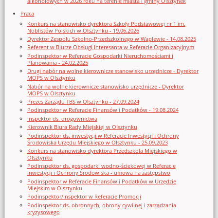
alkoholowych w 2026 roku na terenie miasta i gminy Olsztynek
Praca
Konkurs na stanowisko dyrektora Szkoły Podstawowej nr 1 im.
Noblistów Polskich w Olsztynku - 19.06.2026
Dyrektor Zespołu Szkolno-Przedszkolnego w Waplewie - 14.08.2025
Referent w Biurze Obsługi Interesanta w Referacie Organizacyjnym
Podinspektor w Referacie Gospodarki Nieruchomościami i
Planowania - 24.02.2025
Drugi nabór na wolne kierownicze stanowisko urzędnicze - Dyrektor
MOPS w Olsztynku
Nabór na wolne kierownicze stanowisko urzędnicze - Dyrektor
MOPS w Olsztynku
Prezes Zarządu TBS w Olsztynku - 27.09.2024
Podinspektor w Referacie Finansów i Podatków - 19.08.2024
Inspektor ds. drogownictwa
Kierownik Biura Rady Miejskiej w Olsztynku
Podinspektor ds. inwestycji w Referacie Inwestycji i Ochrony
Środowiska Urzędu Miejskiego w Olsztynku - 25.09.2023
Konkurs na stanowisko dyrektora Przedszkola Miejskiego w
Olsztynku
Podinspektor ds. gospodarki wodno-ściekowej w Referacie
Inwestycji i Ochrony Środowiska - umowa na zastępstwo
Podinspektor w Referacie Finansów i Podatków w Urzędzie
Miejskim w Olsztynku
Podinspektor/inspektor w Referacie Promocji
Podinspektor ds. obronnych, obrony cywilnej i zarządzania
kryzysowego