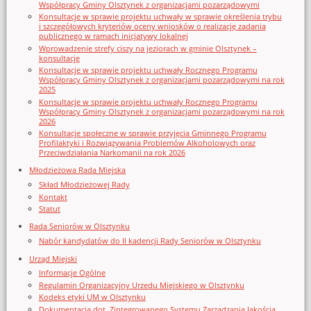
Współpracy Gminy Olsztynek z organizacjami pozarządowymi
Konsultacje w sprawie projektu uchwały w sprawie określenia trybu
i szczegółowych kryteriów oceny wniosków o realizację zadania
publicznego w ramach inicjatywy lokalnej
Wprowadzenie strefy ciszy na jeziorach w gminie Olsztynek –
konsultacje
Konsultacje w sprawie projektu uchwały Rocznego Programu
Współpracy Gminy Olsztynek z organizacjami pozarządowymi na rok
2025
Konsultacje w sprawie projektu uchwały Rocznego Programu
Współpracy Gminy Olsztynek z organizacjami pozarządowymi na rok
2026
Konsultacje społeczne w sprawie przyjęcia Gminnego Programu
Profilaktyki i Rozwiązywania Problemów Alkoholowych oraz
Przeciwdziałania Narkomanii na rok 2026
Młodzieżowa Rada Miejska
Skład Młodzieżowej Rady
Kontakt
Statut
Rada Seniorów w Olsztynku
Nabór kandydatów do II kadencji Rady Seniorów w Olsztynku
Urząd Miejski
Informacje Ogólne
Regulamin Organizacyjny Urzedu Miejskiego w Olsztynku
Kodeks etyki UM w Olsztynku
Dokumentacja dot. Zintegrowanego Systemu Zarządzania Jakością