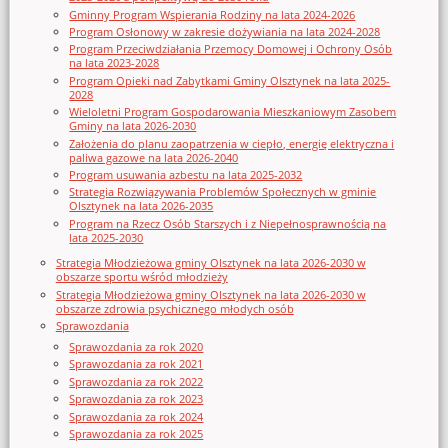
Gminny Program Wspierania Rodziny na lata 2024-2026
Program Osłonowy w zakresie dożywiania na lata 2024-2028
Program Przeciwdziałania Przemocy Domowej i Ochrony Osób
na lata 2023-2028
Program Opieki nad Zabytkami Gminy Olsztynek na lata 2025-
2028
Wieloletni Program Gospodarowania Mieszkaniowym Zasobem
Gminy na lata 2026-2030
Założenia do planu zaopatrzenia w ciepło, energię elektryczna i
paliwa gazowe na lata 2026-2040
Program usuwania azbestu na lata 2025-2032
Strategia Rozwiązywania Problemów Społecznych w gminie
Olsztynek na lata 2026-2035
Program na Rzecz Osób Starszych i z Niepełnosprawnością na
lata 2025-2030
Strategia Młodzieżowa gminy Olsztynek na lata 2026-2030 w
obszarze sportu wśród młodzieży
Strategia Młodzieżowa gminy Olsztynek na lata 2026-2030 w
obszarze zdrowia psychicznego młodych osób
Sprawozdania
Sprawozdania za rok 2020
Sprawozdania za rok 2021
Sprawozdania za rok 2022
Sprawozdania za rok 2023
Sprawozdania za rok 2024
Sprawozdania za rok 2025