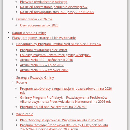
Pierwsze oświadczenie radnego
Na dzień zaprzestania pełnienia obowiązków
Na dzień rozwiązania stosunku pracy - 27.10.2025
Oświadczenia - 2026 rok
Oświadczenia za rok 2025
Raport o stanie Gminy
Plany, programy, strategie i ich wykonanie
Ponadlokalny Program Rewitalizacji Miast Sieci Cittaslow
Program rewitalizacji sieci miast
Lokalny Program Rewitalizacji gminy Olsztynek
Aktualizacja LPR – październik 2016
Aktualizacja LPR – lipiec 2017
Aktualizacja LPR – czerwiec 2018
Strategia Rozwoju Gminy
Roczne
Program współpracy z organizacjami pozarządowymi na 2026
rok
Gminny Program Profilaktyki i Rozwiązywania Problemów
Alkoholowych oraz Przeciwdziałania Narkomanii na 2026 rok
Program opieki nad zwierzętami na 2026 rok
Wieloletnie
Plan Odnowy Miejscowości Waplewo na lata 2021-2028
Program Ochrony Środowiska dla Gminy Olsztynek na lata
2023-2026 z perspektywą do 2030 roku