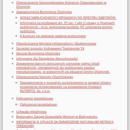
Obwieszczenia Samorządowego Kolegium Odwoławczego w
Olsztynie
Zawiadomienia Burmistrza Olsztynka
WYKAZ NIERUCHOMOŚCI WPISANYCH DO REJESTRU ZABYTKÓW.
Informacja na podstawie art. 37 ust. 1 pkt 2 ustawy o finansach
publicznych - m.in. wykonanie budżetu JST umorzenia pomoc
publiczna.
II Konkurs na realizację zadania publicznego
Obwieszczenia Ministra Infrastruktury i Budwonictwa
Sprzedaż pojazdu Volkswagen Transporter T4
Decyzje Burmistrza Olsztynka
Informacje dla Zarządców Nieruchomości
Zestawienie danych dotyczących czynszów najmu lokali
mieszkalnych, nienależących do publicznego zasobu
mieszkaniowego, w położonych na obszarze Gminy Olsztynek.
Obwieszczenia Starosty Olsztyńskiego
Zawiadomienie o wszczęciu postępowania w sprawie zmiany
pozwolenia zintegrowanego na prowadzenie instalacji
NUTRIPOL Sp. z o.o.
Ogłoszenia sprzedażowe
Ogłoszenia sprzedażowe
Uchwała reklamowa
Regionalny Zarząd Gospodarki Wodnej w Białymstoku
INFORMACJA O OPŁACIE ZA ZMNIEJSZENIE NATURALNEJ RETENCJI
TERENOWEJ