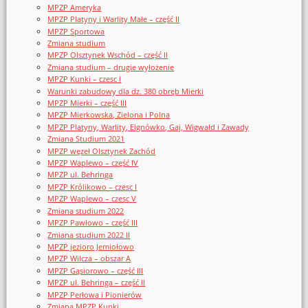
MPZP Ameryka
MPZP Platyny i Warlity Małe – część II
MPZP Sportowa
Zmiana studium
MPZP Olsztynek Wschód – część II
Zmiana studium – drugie wyłożenie
MPZP Kunki – czesc I
Warunki zabudowy dla dz. 380 obręb Mierki
MPZP Mierki – część III
MPZP Mierkowska, Zielona i Polna
MPZP Platyny, Warlity, Elgnówko, Gaj, Wigwałd i Zawady
Zmiana Studium 2021
MPZP węzeł Olsztynek Zachód
MPZP Waplewo – część IV
MPZP ul. Behringa
MPZP Królikowo – czesc I
MPZP Waplewo – czesc V
Zmiana studium 2022
MPZP Pawłowo – część III
Zmiana studium 2022 II
MPZP jezioro Jemiołowo
MPZP Wilcza – obszar A
MPZP Gąsiorowo – część III
MPZP ul. Behringa – część II
MPZP Perłowa i Pionierów
Zmiana MPZP Kunki