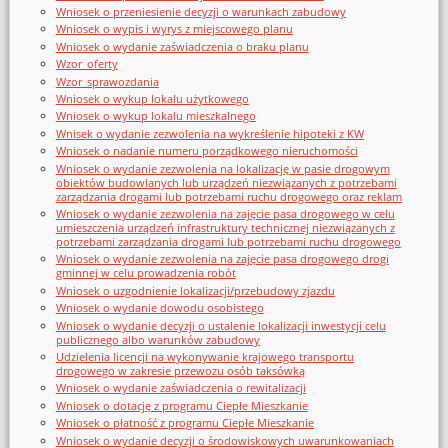
Wniosek o przeniesienie decyzji o warunkach zabudowy
Wniosek o wypis i wyrys z miejscowego planu
Wniosek o wydanie zaświadczenia o braku planu
Wzor_oferty
Wzor_sprawozdania
Wniosek o wykup lokalu użytkowego
Wniosek o wykup lokalu mieszkalnego
Wnisek o wydanie zezwolenia na wykreślenie hipoteki z KW
Wniosek o nadanie numeru porządkowego nieruchomości
Wniosek o wydanie zezwolenia na lokalizację w pasie drogowym
obiektów budowlanych lub urządzeń niezwiązanych z potrzebami
zarządzania drogami lub potrzebami ruchu drogowego oraz reklam
Wniosek o wydanie zezwolenia na zajęcie pasa drogowego w celu
umieszczenia urządzeń infrastruktury technicznej niezwiązanych z
potrzebami zarządzania drogami lub potrzebami ruchu drogowego
Wniosek o wydanie zezwolenia na zajęcie pasa drogowego drogi
gminnej w celu prowadzenia robót
Wniosek o uzgodnienie lokalizacji/przebudowy zjazdu
Wniosek o wydanie dowodu osobistego
Wniosek o wydanie decyzji o ustalenie lokalizacji inwestycji celu
publicznego albo warunków zabudowy
Udzielenia licencji na wykonywanie krajowego transportu
drogowego w zakresie przewozu osób taksówką
Wniosek o wydanie zaświadczenia o rewitalizacji
Wniosek o dotację z programu Ciepłe Mieszkanie
Wniosek o płatność z programu Ciepłe Mieszkanie
Wniosek o wydanie decyzji o środowiskowych uwarunkowaniach