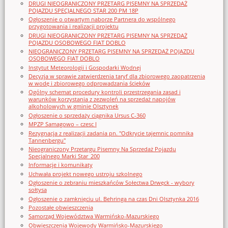
DRUGI NIEOGRANICZONY PRZETARG PISEMNY NA SPRZEDAŻ
POJAZDU SPECJALNEGO STAR 200 PM 18P
Ogłoszenie o otwartym naborze Partnera do wspólnego
przygotowania i realizacji projektu
DRUGI NIEOGRANICZONY PRZETARG PISEMNY NA SPRZEDAŻ
POJAZDU OSOBOWEGO FIAT DOBLO
NIEOGRANICZONY PRZETARG PISEMNY NA SPRZEDAŻ POJAZDU
OSOBOWEGO FIAT DOBLO
Instytut Meteorologii i Gospodarki Wodnej
Decyzja w sprawie zatwierdzenia taryf dla zbiorowego zaopatrzenia
w wodę i zbiorowego odprowadzania ścieków
Ogólny schemat procedury kontroli przestrzegania zasad i
warunków korzystania z zezwoleń na sprzedaż napojów
alkoholowych w gminie Olsztynek
Ogłoszenie o sprzedaży ciągnika Ursus C-360
MPZP Samagowo – czesc I
Rezygnacja z realizacji zadania pn. "Odkrycie tajemnic pomnika
Tannenbergu"
Nieograniczony Przetargu Pisemny Na Sprzedaż Pojazdu
Specjalnego Marki Star_200
Informacje i komunikaty
Uchwała projekt nowego ustroju szkolnego
Ogłoszenie o zebraniu mieszkańców Sołectwa Drwęck - wybory
sołtysa
Ogłoszenie o zamknięciu ul. Behringa na czas Dni Olsztynka 2016
Pozostałe obwieszczenia
Samorząd Województwa Warmińsko-Mazurskiego
Obwieszczenia Wojewody Warmińsko-Mazurskiego