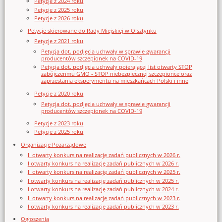
Petycje z 2024 roku
Petycje z 2025 roku
Petycje z 2026 roku
Petycje skierowane do Rady Miejskiej w Olsztynku
Petycje z 2021 roku
Petycja dot. podjęcia uchwały w sprawie gwarancji
producentów szczepionek na COVID-19
Petycja dot. podjęcia uchwały poierającej list otwarty STOP
zabójczenmu GMO - STOP niebezpiecznej szczepionce oraz
zaprzestania eksperymentu na mieszkańcach Polski i inne
Petycje z 2020 roku
Petycja dot. podjęcia uchwały w sprawie gwarancji
producentów szczepionek na COVID-19
Petycje z 2023 roku
Petycje z 2025 roku
Organizacje Pozarządowe
II otwarty konkurs na realizację zadań publicznych w 2026 r.
I otwarty konkurs na realizację zadań publicznych w 2026 r.
II otwarty konkurs na realizację zadań publicznych w 2025 r.
I otwarty konkurs na realizację zadań publicznych w 2025 r.
I otwarty konkurs na realizację zadań publicznych w 2024 r.
II otwarty konkurs na realizację zadań publicznych w 2023 r.
I otwarty konkurs na realizację zadań publicznych w 2023 r.
Ogłoszenia