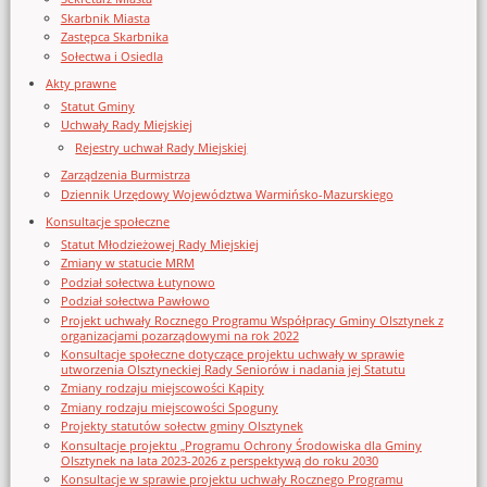
Skarbnik Miasta
Zastępca Skarbnika
Sołectwa i Osiedla
Akty prawne
Statut Gminy
Uchwały Rady Miejskiej
Rejestry uchwał Rady Miejskiej
Zarządzenia Burmistrza
Dziennik Urzędowy Województwa Warmińsko-Mazurskiego
Konsultacje społeczne
Statut Młodzieżowej Rady Miejskiej
Zmiany w statucie MRM
Podział sołectwa Łutynowo
Podział sołectwa Pawłowo
Projekt uchwały Rocznego Programu Współpracy Gminy Olsztynek z
organizacjami pozarządowymi na rok 2022
Konsultacje społeczne dotyczące projektu uchwały w sprawie
utworzenia Olsztyneckiej Rady Seniorów i nadania jej Statutu
Zmiany rodzaju miejscowości Kąpity
Zmiany rodzaju miejscowości Spoguny
Projekty statutów sołectw gminy Olsztynek
Konsultacje projektu „Programu Ochrony Środowiska dla Gminy
Olsztynek na lata 2023-2026 z perspektywą do roku 2030
Konsultacje w sprawie projektu uchwały Rocznego Programu