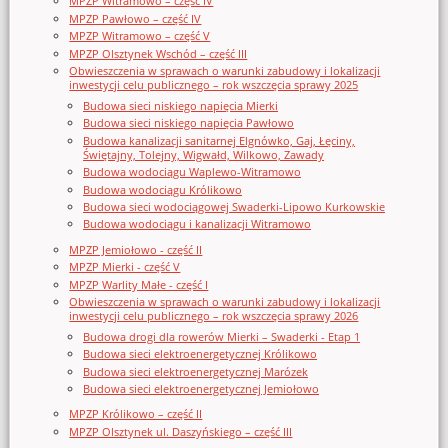
MPZP Witramowo – część IV
MPZP Pawłowo – część IV
MPZP Witramowo – część V
MPZP Olsztynek Wschód – część III
Obwieszczenia w sprawach o warunki zabudowy i lokalizacji
inwestycji celu publicznego – rok wszczęcia sprawy 2025
Budowa sieci niskiego napięcia Mierki
Budowa sieci niskiego napięcia Pawłowo
Budowa kanalizacji sanitarnej Elgnówko, Gaj, Łęciny,
Świętajny, Tolejny, Wigwałd, Wilkowo, Zawady
Budowa wodociągu Waplewo-Witramowo
Budowa wodociągu Królikowo
Budowa sieci wodociągowej Swaderki-Lipowo Kurkowskie
Budowa wodociągu i kanalizacji Witramowo
MPZP Jemiołowo - część II
MPZP Mierki - część V
MPZP Warlity Małe - część I
Obwieszczenia w sprawach o warunki zabudowy i lokalizacji
inwestycji celu publicznego – rok wszczęcia sprawy 2026
Budowa drogi dla rowerów Mierki – Swaderki - Etap 1
Budowa sieci elektroenergetycznej Królikowo
Budowa sieci elektroenergetycznej Marózek
Budowa sieci elektroenergetycznej Jemiołowo
MPZP Królikowo – część II
MPZP Olsztynek ul. Daszyńskiego – część III