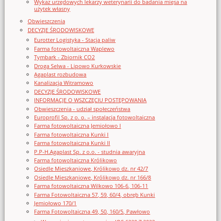
Wykaz urzędowych lekarzy weterynarii do badania mięsa na
użytek własny
Obwieszczenia
DECYZJE ŚRODOWISKOWE
Eurotter Logistyka - Stacja paliw
Farma fotowoltaiczna Waplewo
Tymbark - Zbiornik CO2
Droga Selwa - Lipowo Kurkowskie
Agaplast rozbudowa
Kanalizacja Witramowo
DECYZJE ŚRODOWISKOWE
INFORMACJE O WSZCZĘCIU POSTĘPOWANIA
Obwieszczenia - udział społeczeństwa
Europrofil Sp. z o. o. – instalacja fotowoltaiczna
Farma fotowoltaiczna Jemiołowo I
Farma fotowoltaiczna Kunki I
Farma fotowoltaiczna Kunki II
P.P-H.Agaplast Sp. z o.o. - studnia awaryjna
Farma fotowoltaiczna Królikowo
Osiedle Mieszkaniowe, Królikowo dz. nr 42/7
Osiedle Mieszkaniowe, Królikowo dz. nr 166/8
Farma fotowoltaiczna Wilkowo 106-6, 106-11
Farma Fotowoltaiczna 57, 59, 60/4, obręb Kunki
Jemiołowo 170/1
Farma Fotowoltaiczna 49, 50, 160/5, Pawłowo