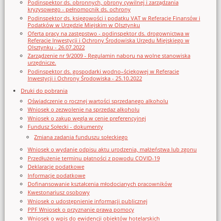
Podinspektor ds. obronnych, obrony cywilnej i zarządzania
kryzysowego - pełnomocnik ds. ochrony
Podinspektor ds. księgowości i podatku VAT w Referacie Finansów i
Podatków w Urzędzie Miejskim w Olsztynku
Oferta pracy na zastępstwo - podinspektor ds. drogownictwa w
Referacie Inwestycji i Ochrony Środowiska Urzędu Miejskiego w
Olsztynku - 26.07.2022
Zarządzenie nr 9/2009 - Regulamin naboru na wolne stanowiska
urzędnicze.
Podinspektor ds. gospodarki wodno–ściekowej w Referacie
Inwestycji i Ochrony Środowiska - 25.10.2022
Druki do pobrania
Oświadczenie o rocznej wartości sprzedanego alkoholu
Wniosek o zezwolenie na sprzedaz alkoholu
Wniosek o zakup węgla w cenie preferencyjnej
Fundusz Sołecki - dokumenty
Zmiana zadania funduszu sołeckiego
Wniosek o wydanie odpisu aktu urodzenia, małżeństwa lub zgonu
Przedłużenie terminu płatności z powodu COVID-19
Deklaracje podatkowe
Informacje podatkowe
Dofinansowanie kształcenia młodocianych pracowników
Kwestonariusz osobowy
Wniosek o udostępnienie informacji publicznej
PPF Wniosek o przyznanie prawa pomocy
Wniosek o wpis do ewidencji obiektów hotelarskich