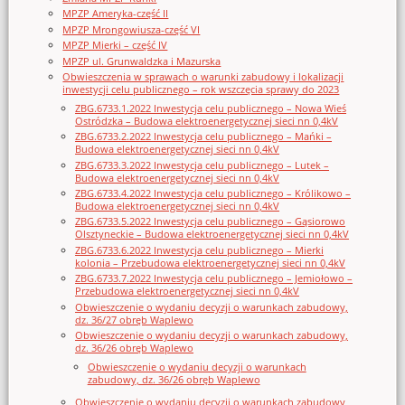
MPZP Ameryka-część II
MPZP Mrongowiusza-część VI
MPZP Mierki – część IV
MPZP ul. Grunwaldzka i Mazurska
Obwieszczenia w sprawach o warunki zabudowy i lokalizacji
inwestycji celu publicznego – rok wszczęcia sprawy do 2023
ZBG.6733.1.2022 Inwestycja celu publicznego – Nowa Wieś
Ostródzka – Budowa elektroenergetycznej sieci nn 0,4kV
ZBG.6733.2.2022 Inwestycja celu publicznego – Mańki –
Budowa elektroenergetycznej sieci nn 0,4kV
ZBG.6733.3.2022 Inwestycja celu publicznego – Lutek –
Budowa elektroenergetycznej sieci nn 0,4kV
ZBG.6733.4.2022 Inwestycja celu publicznego – Królikowo –
Budowa elektroenergetycznej sieci nn 0,4kV
ZBG.6733.5.2022 Inwestycja celu publicznego – Gąsiorowo
Olsztyneckie – Budowa elektroenergetycznej sieci nn 0,4kV
ZBG.6733.6.2022 Inwestycja celu publicznego – Mierki
kolonia – Przebudowa elektroenergetycznej sieci nn 0,4kV
ZBG.6733.7.2022 Inwestycja celu publicznego – Jemiołowo –
Przebudowa elektroenergetycznej sieci nn 0,4kV
Obwieszczenie o wydaniu decyzji o warunkach zabudowy,
dz. 36/27 obręb Waplewo
Obwieszczenie o wydaniu decyzji o warunkach zabudowy,
dz. 36/26 obręb Waplewo
Obwieszczenie o wydaniu decyzji o warunkach
zabudowy, dz. 36/26 obręb Waplewo
Obwieszczenie o wydaniu decyzji o warunkach zabudowy,