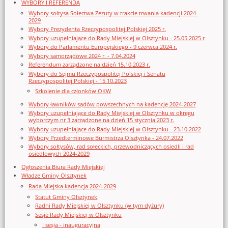
WYBORY I REFERENDA
Wybory sołtysa Sołectwa Zezuty w trakcie trwania kadencji 2024-
2029
Wybory Prezydenta Rzeczypospolitej Polskiej 2025 r.
Wybory uzupełniające do Rady Miejskiej w Olsztynku - 25.05.2025 r
Wybory do Parlamentu Europejskiego - 9 czerwca 2024 r.
Wybory samorządowe 2024 r. - 7.04.2024
Referendum zarządzone na dzień 15.10.2023 r.
Wybory do Sejmu Rzeczypospolitej Polskiej i Senatu
Rzeczypospolitej Polskiej - 15.10.2023
Szkolenie dla członków OKW
Wybory ławników sądów powszechnych na kadencję 2024-2027
Wybory uzupełniające do Rady Miejskiej w Olsztynku w okręgu
wyborczym nr 3 zarządzone na dzień 15 stycznia 2023 r.
Wybory uzupełniające do Rady Miejskiej w Olsztynku - 23.10.2022
Wybory Przedterminowe Burmistrza Olsztynka - 24.07.2022
Wybory sołtysów, rad sołeckich, przewodniczących osiedli i rad
osiedlowych 2024-2029
Ogłoszenia Biura Rady Miejskiej
Władze Gminy Olsztynek
Rada Miejska kadencja 2024-2029
Statut Gminy Olsztynek
Radni Rady Miejskiej w Olsztynku (w tym dyżury)
Sesje Rady Miejskiej w Olsztynku
I sesja - inauguracyjna