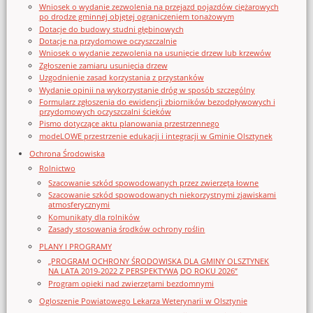
Wniosek o wydanie zezwolenia na przejazd pojazdów ciężarowych
po drodze gminnej objętej ograniczeniem tonażowym
Dotacje do budowy studni głębinowych
Dotacje na przydomowe oczyszczalnie
Wniosek o wydanie zezwolenia na usunięcie drzew lub krzewów
Zgłoszenie zamiaru usunięcia drzew
Uzgodnienie zasad korzystania z przystanków
Wydanie opinii na wykorzystanie dróg w sposób szczególny
Formularz zgłoszenia do ewidencji zbiorników bezodpływowych i
przydomowych oczyszczalni ścieków
Pismo dotyczące aktu planowania przestrzennego
modeLOWE przestrzenie edukacji i integracji w Gminie Olsztynek
Ochrona Środowiska
Rolnictwo
Szacowanie szkód spowodowanych przez zwierzęta łowne
Szacowanie szkód spowodowanych niekorzystnymi zjawiskami
atmosferycznymi
Komunikaty dla rolników
Zasady stosowania środków ochrony roślin
PLANY I PROGRAMY
„PROGRAM OCHRONY ŚRODOWISKA DLA GMINY OLSZTYNEK
NA LATA 2019-2022 Z PERSPEKTYWĄ DO ROKU 2026”
Program opieki nad zwierzętami bezdomnymi
Ogloszenie Powiatowego Lekarza Weterynarii w Olsztynie