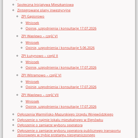
Społeczna Inicjatywa Mieszkaniowa
Zintegrowane plany inwestycyjne
ZPI Gąsiorowo
Wniosek
Opinie, uzgodnienia i konsultacje 17.07.2026
ZPI Waplewo – część VI
Wniosek
Opinie, uzgodnienia i konsultacje 5.06.2026
ZPI Łutynowo – część II
Wniosek
Opinie, uzgodnienia i konsultacje 17.07.2026
ZPI Witramowo – część VI
Wniosek
Opinie, uzgodnienia i konsultacje 17.07.2026
ZPI Waplewo – część VII
Wniosek
Opinie, uzgodnienia i konsultacje 17.07.2026
Ogłoszenia Warmińsko-Mazurskiego Urzędu Wojewódzkiego
Ogłoszenie o najmie lokalu mieszkalnego w Elgnówku
Ogłoszenie o zamiarze wyboru operatora
Ogłoszenie o zamiarze wyboru operatora publicznego transportu
zbiorowego w trybie przetargu nieograniczonego