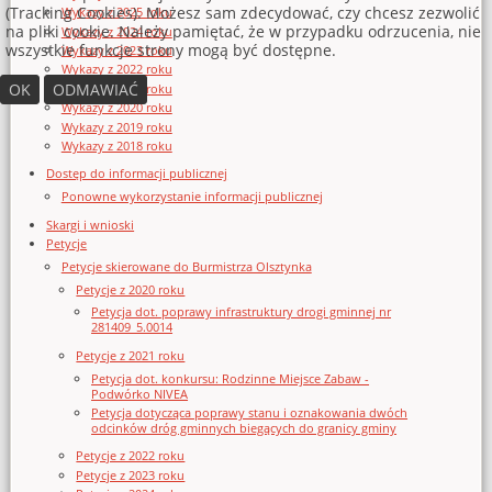
(Tracking Cookies). Możesz sam zdecydować, czy chcesz zezwolić
Wykazy z 2025 roku
na pliki cookie. Należy pamiętać, że w przypadku odrzucenia, nie
Wykazy z 2024 roku
wszystkie funkcje strony mogą być dostępne.
Wykazy z 2023 roku
Wykazy z 2022 roku
OK
ODMAWIAĆ
Wykazy z 2021 roku
Wykazy z 2020 roku
Wykazy z 2019 roku
Wykazy z 2018 roku
Dostęp do informacji publicznej
Ponowne wykorzystanie informacji publicznej
Skargi i wnioski
Petycje
Petycje skierowane do Burmistrza Olsztynka
Petycje z 2020 roku
Petycja dot. poprawy infrastruktury drogi gminnej nr
281409_5.0014
Petycje z 2021 roku
Petycja dot. konkursu: Rodzinne Miejsce Zabaw -
Podwórko NIVEA
Petycja dotycząca poprawy stanu i oznakowania dwóch
odcinków dróg gminnych biegących do granicy gminy
Petycje z 2022 roku
Petycje z 2023 roku