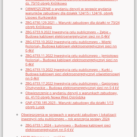
dz. 73/10 obręb Królikowo
OBWIESZCZENIE o wydaniu decyzji w sprawie wydania
warunków zabudowy dla działek 124/15 i 124/16, obręb
Lipowo Kurkowskie
ZBG.6730.129.2021 – Warunki zabudowy dla działki nr 73/24
obręb Królikowo
ZBG.6733.9.2022 Inwestycja celu publicznego – Ząbie –
Budowa kablowej elektroenergetycznej sieci nn 0,4kV
ZBG.6733.10.2022 Inwestycja celu publicznego – Mierki
(kolonia)– Budowa kablowej elektroenergetycznej sieci nn
0,4kV
ZBG.6733.11.2022 Inwestycja celu publicznego – Jemiołowo
(kolonia) – Budowa kablowej elektroenergetycznej sieci nn
0,4kV
ZBG.6733.13.2022 Inwestycja celu publicznego – Kurki –
Budowa kablowej sieci elektroenergetycznej oświetleniowej
nn 0,4kV
ZBG.6733.17.2022 Inwestycja celu publicznego – Gąsiorowo
Olsztyneckie – Budowa elektroenergetycznej sieci nn 0,4 kV
Obwieszczenie o wydaniu decyzji o warunkach zabudowy,
dz. 41/10 obręb Nowa Wieś Ostródzka
GNP.6730.185.2023 - Warunki zabudowy dla działki 1/13
obręb Lutek
Obwieszczenia w sprawach o warunki zabudowy i lokalizacji
inwestycji celu publicznego – rok wszczęcia sprawy 2024
ZBG.6733.1.2024 – Łutynowo – Budowa kablowej sieci
elektroenergetycznej nn 0,4 kV