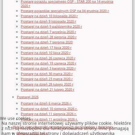
Przetarg pojazdu specjalnego OSP - STAR 200 na 14 grudnia
2020 r
Przetarg pojazdów specjalnych OSP na 04 grudnia 2020 r
Przetarg na dzień 10 listopada 2020 r
Przetarg na dzień 9 listopada 2020 r
Przetargi na dzień 9 października 2020 r
Przetargi na dzień 7 września 2020 r
Przetargi na dzień 28 sierpnia 2020 r
Przetargi na dzień 7 sierpnia 2020
Przetargi na dzień 17 lipca 2020 r
Przetarg na dzień 10 lipca 2020 r
Przetarg na dzień 26 czerwca 2020 r
Przetargi na dzień 19 czerwca 2020 r
Przetargi na dzień 3 kwietnia 2020 r
Przetarg na dzień 30 marca 2020 r
Przetarg na dzień 23 marca 2020 r
Przetarg na dzień 28 lutego 2020 r
Przetargi na dzień 21 lutego 2020 r
Przetargi 2026
Przetarg na dzień 6 marca 2026 r.
Przetargi na dzień 10 sierpnia 2026 r.
Przetarg na dzień 11 sierpnia 2026 r.
We use cookies
Przetarg na dzień 11 września 2026 r.
Na naszej stronie internetowej używamy plików cookie. Niektóre
Wykazy nieruchomości przeznaczonych do sprzedaży i dzierżawy
z nich są niezbędne dla funkcjonowania strony, inne pomagają
nam w ulepszaniu tej strony i doświadczeń użytkownika
Wykazy z 2026 roku