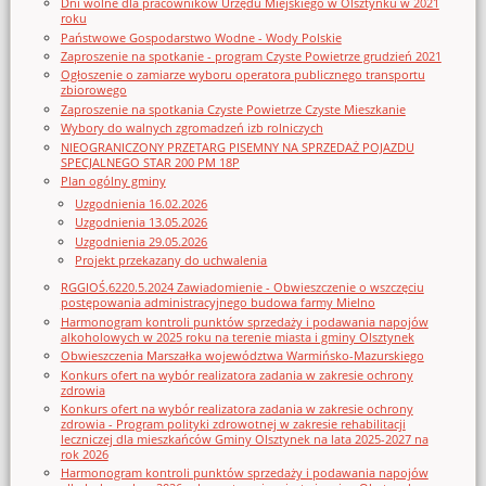
Dni wolne dla pracowników Urzędu Miejskiego w Olsztynku w 2021
roku
Państwowe Gospodarstwo Wodne - Wody Polskie
Zaproszenie na spotkanie - program Czyste Powietrze grudzień 2021
Ogłoszenie o zamiarze wyboru operatora publicznego transportu
zbiorowego
Zaproszenie na spotkania Czyste Powietrze Czyste Mieszkanie
Wybory do walnych zgromadzeń izb rolniczych
NIEOGRANICZONY PRZETARG PISEMNY NA SPRZEDAŻ POJAZDU
SPECJALNEGO STAR 200 PM 18P
Plan ogólny gminy
Uzgodnienia 16.02.2026
Uzgodnienia 13.05.2026
Uzgodnienia 29.05.2026
Projekt przekazany do uchwalenia
RGGIOŚ.6220.5.2024 Zawiadomienie - Obwieszczenie o wszczęciu
postępowania administracyjnego budowa farmy Mielno
Harmonogram kontroli punktów sprzedaży i podawania napojów
alkoholowych w 2025 roku na terenie miasta i gminy Olsztynek
Obwieszczenia Marszałka województwa Warmińsko-Mazurskiego
Konkurs ofert na wybór realizatora zadania w zakresie ochrony
zdrowia
Konkurs ofert na wybór realizatora zadania w zakresie ochrony
zdrowia - Program polityki zdrowotnej w zakresie rehabilitacji
leczniczej dla mieszkańców Gminy Olsztynek na lata 2025-2027 na
rok 2026
Harmonogram kontroli punktów sprzedaży i podawania napojów