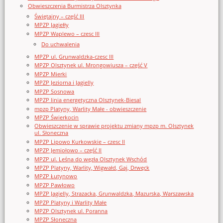
Obwieszczenia Burmistrza Olsztynka
Świętajny – część III
MPZP Jagiełły
MPZP Waplewo – czesc III
Do uchwalenia
MPZP ul. Grunwaldzka-czesc III
MPZP Olsztynek ul. Mrongowiusza – część V
MPZP Mierki
MPZP Jeziorna i Jagielly
MPZP Sosnowa
MPZP linia energetyczna Olsztynek-Biesal
mpzp Platyny, Warlity Małe - obwieszczenie
MPZP Świerkocin
Obwieszczenie w sprawie projektu zmiany mpzp m. Olsztynek
ul. Słoneczna
MPZP Lipowo Kurkowskie – czesc II
MPZP Jemiołowo – część II
MPZP ul. Leśna do węzła Olsztynek Wschód
MPZP Platyny, Warlity, Wigwałd, Gaj, Drwęck
MPZP Łutynowo
MPZP Pawłowo
MPZP Jagielly, Strazacka, Grunwaldzka, Mazurska, Warszawska
MPZP Platyny i Warlity Małe
MPZP Olsztynek ul. Poranna
MPZP Słoneczna