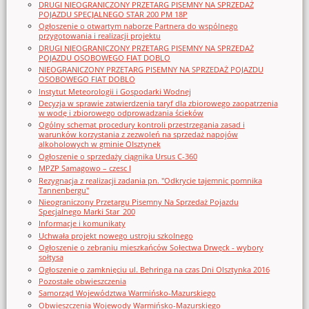
DRUGI NIEOGRANICZONY PRZETARG PISEMNY NA SPRZEDAŻ
POJAZDU SPECJALNEGO STAR 200 PM 18P
Ogłoszenie o otwartym naborze Partnera do wspólnego
przygotowania i realizacji projektu
DRUGI NIEOGRANICZONY PRZETARG PISEMNY NA SPRZEDAŻ
POJAZDU OSOBOWEGO FIAT DOBLO
NIEOGRANICZONY PRZETARG PISEMNY NA SPRZEDAŻ POJAZDU
OSOBOWEGO FIAT DOBLO
Instytut Meteorologii i Gospodarki Wodnej
Decyzja w sprawie zatwierdzenia taryf dla zbiorowego zaopatrzenia
w wodę i zbiorowego odprowadzania ścieków
Ogólny schemat procedury kontroli przestrzegania zasad i
warunków korzystania z zezwoleń na sprzedaż napojów
alkoholowych w gminie Olsztynek
Ogłoszenie o sprzedaży ciągnika Ursus C-360
MPZP Samagowo – czesc I
Rezygnacja z realizacji zadania pn. "Odkrycie tajemnic pomnika
Tannenbergu"
Nieograniczony Przetargu Pisemny Na Sprzedaż Pojazdu
Specjalnego Marki Star_200
Informacje i komunikaty
Uchwała projekt nowego ustroju szkolnego
Ogłoszenie o zebraniu mieszkańców Sołectwa Drwęck - wybory
sołtysa
Ogłoszenie o zamknięciu ul. Behringa na czas Dni Olsztynka 2016
Pozostałe obwieszczenia
Samorząd Województwa Warmińsko-Mazurskiego
Obwieszczenia Wojewody Warmińsko-Mazurskiego