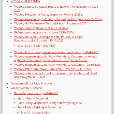
WYBORY I REFERENDA
Wybory sołtysa Sołectwa Zezuty w trakcie trwania kadencji 2024-
2029
Wybory Prezydenta Rzeczypospolitej Polskiej 2025 r.
Wybory uzupełniające do Rady Miejskiej w Olsztynku - 25.05.2025 r
Wybory do Parlamentu Europejskiego - 9 czerwca 2024 r.
Wybory samorządowe 2024 r. - 7.04.2024
Referendum zarządzone na dzień 15.10.2023 r.
Wybory do Sejmu Rzeczypospolitej Polskiej i Senatu
Rzeczypospolitej Polskiej - 15.10.2023
Szkolenie dla członków OKW
Wybory ławników sądów powszechnych na kadencję 2024-2027
Wybory uzupełniające do Rady Miejskiej w Olsztynku w okręgu
wyborczym nr 3 zarządzone na dzień 15 stycznia 2023 r.
Wybory uzupełniające do Rady Miejskiej w Olsztynku - 23.10.2022
Wybory Przedterminowe Burmistrza Olsztynka - 24.07.2022
Wybory sołtysów, rad sołeckich, przewodniczących osiedli i rad
osiedlowych 2024-2029
Ogłoszenia Biura Rady Miejskiej
Władze Gminy Olsztynek
Rada Miejska kadencja 2024-2029
Statut Gminy Olsztynek
Radni Rady Miejskiej w Olsztynku (w tym dyżury)
Sesje Rady Miejskiej w Olsztynku
I sesja - inauguracyjna