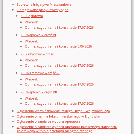
Społeczna Inicjatywa Mieszkaniowa
Zintegrowane plany inwestycyjne
ZPI Gąsiorowo
Wniosek
Opinie, uzgodnienia i konsultacje 17.07.2026
ZPI Waplewo – część VI
Wniosek
Opinie, uzgodnienia i konsultacje 5.06.2026
ZPI Łutynowo – część II
Wniosek
Opinie, uzgodnienia i konsultacje 17.07.2026
ZPI Witramowo – część VI
Wniosek
Opinie, uzgodnienia i konsultacje 17.07.2026
ZPI Waplewo – część VII
Wniosek
Opinie, uzgodnienia i konsultacje 17.07.2026
Ogłoszenia Warmińsko-Mazurskiego Urzędu Wojewódzkiego
Ogłoszenie o najmie lokalu mieszkalnego w Elgnówku
Ogłoszenie o zamiarze wyboru operatora
Ogłoszenie o zamiarze wyboru operatora publicznego transportu
zbiorowego w trybie przetargu nieograniczonego