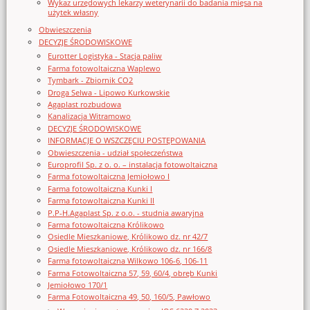
Wykaz urzędowych lekarzy weterynarii do badania mięsa na
użytek własny
Obwieszczenia
DECYZJE ŚRODOWISKOWE
Eurotter Logistyka - Stacja paliw
Farma fotowoltaiczna Waplewo
Tymbark - Zbiornik CO2
Droga Selwa - Lipowo Kurkowskie
Agaplast rozbudowa
Kanalizacja Witramowo
DECYZJE ŚRODOWISKOWE
INFORMACJE O WSZCZĘCIU POSTĘPOWANIA
Obwieszczenia - udział społeczeństwa
Europrofil Sp. z o. o. – instalacja fotowoltaiczna
Farma fotowoltaiczna Jemiołowo I
Farma fotowoltaiczna Kunki I
Farma fotowoltaiczna Kunki II
P.P-H.Agaplast Sp. z o.o. - studnia awaryjna
Farma fotowoltaiczna Królikowo
Osiedle Mieszkaniowe, Królikowo dz. nr 42/7
Osiedle Mieszkaniowe, Królikowo dz. nr 166/8
Farma fotowoltaiczna Wilkowo 106-6, 106-11
Farma Fotowoltaiczna 57, 59, 60/4, obręb Kunki
Jemiołowo 170/1
Farma Fotowoltaiczna 49, 50, 160/5, Pawłowo