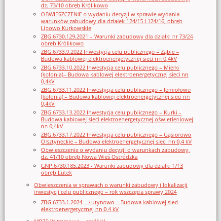
dz. 73/10 obręb Królikowo
OBWIESZCZENIE o wydaniu decyzji w sprawie wydania
warunków zabudowy dla działek 124/15 i 124/16, obręb
Lipowo Kurkowskie
ZBG.6730.129.2021 – Warunki zabudowy dla działki nr 73/24
obręb Królikowo
ZBG.6733.9.2022 Inwestycja celu publicznego – Ząbie –
Budowa kablowej elektroenergetycznej sieci nn 0,4kV
ZBG.6733.10.2022 Inwestycja celu publicznego – Mierki
(kolonia)– Budowa kablowej elektroenergetycznej sieci nn
0,4kV
ZBG.6733.11.2022 Inwestycja celu publicznego – Jemiołowo
(kolonia) – Budowa kablowej elektroenergetycznej sieci nn
0,4kV
ZBG.6733.13.2022 Inwestycja celu publicznego – Kurki –
Budowa kablowej sieci elektroenergetycznej oświetleniowej
nn 0,4kV
ZBG.6733.17.2022 Inwestycja celu publicznego – Gąsiorowo
Olsztyneckie – Budowa elektroenergetycznej sieci nn 0,4 kV
Obwieszczenie o wydaniu decyzji o warunkach zabudowy,
dz. 41/10 obręb Nowa Wieś Ostródzka
GNP.6730.185.2023 - Warunki zabudowy dla działki 1/13
obręb Lutek
Obwieszczenia w sprawach o warunki zabudowy i lokalizacji
inwestycji celu publicznego – rok wszczęcia sprawy 2024
ZBG.6733.1.2024 – Łutynowo – Budowa kablowej sieci
elektroenergetycznej nn 0,4 kV