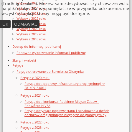
(Tracking Cookies). Możesz sam zdecydować, czy chcesz zezwolić
Wykazy z 2025 roku
na pliki cookie. Należy pamiętać, że w przypadku odrzucenia, nie
Wykazy z 2024 roku
wszystkie funkcje strony mogą być dostępne.
Wykazy z 2023 roku
Wykazy z 2022 roku
OK
ODMAWIAĆ
Wykazy z 2021 roku
Wykazy z 2020 roku
Wykazy z 2019 roku
Wykazy z 2018 roku
Dostęp do informacji publicznej
Ponowne wykorzystanie informacji publicznej
Skargi i wnioski
Petycje
Petycje skierowane do Burmistrza Olsztynka
Petycje z 2020 roku
Petycja dot. poprawy infrastruktury drogi gminnej nr
281409_5.0014
Petycje z 2021 roku
Petycja dot. konkursu: Rodzinne Miejsce Zabaw -
Podwórko NIVEA
Petycja dotycząca poprawy stanu i oznakowania dwóch
odcinków dróg gminnych biegących do granicy gminy
Petycje z 2022 roku
Petycje z 2023 roku