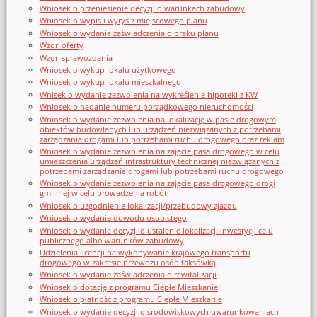
Wniosek o przeniesienie decyzji o warunkach zabudowy
Wniosek o wypis i wyrys z miejscowego planu
Wniosek o wydanie zaświadczenia o braku planu
Wzor_oferty
Wzor_sprawozdania
Wniosek o wykup lokalu użytkowego
Wniosek o wykup lokalu mieszkalnego
Wnisek o wydanie zezwolenia na wykreślenie hipoteki z KW
Wniosek o nadanie numeru porządkowego nieruchomości
Wniosek o wydanie zezwolenia na lokalizację w pasie drogowym
obiektów budowlanych lub urządzeń niezwiązanych z potrzebami
zarządzania drogami lub potrzebami ruchu drogowego oraz reklam
Wniosek o wydanie zezwolenia na zajęcie pasa drogowego w celu
umieszczenia urządzeń infrastruktury technicznej niezwiązanych z
potrzebami zarządzania drogami lub potrzebami ruchu drogowego
Wniosek o wydanie zezwolenia na zajęcie pasa drogowego drogi
gminnej w celu prowadzenia robót
Wniosek o uzgodnienie lokalizacji/przebudowy zjazdu
Wniosek o wydanie dowodu osobistego
Wniosek o wydanie decyzji o ustalenie lokalizacji inwestycji celu
publicznego albo warunków zabudowy
Udzielenia licencji na wykonywanie krajowego transportu
drogowego w zakresie przewozu osób taksówką
Wniosek o wydanie zaświadczenia o rewitalizacji
Wniosek o dotację z programu Ciepłe Mieszkanie
Wniosek o płatność z programu Ciepłe Mieszkanie
Wniosek o wydanie decyzji o środowiskowych uwarunkowaniach