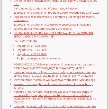
Dni wolne dla pracowników Urzędu Miejskiego w Olsztynku w 2021
roku
Państwowe Gospodarstwo Wodne - Wody Polskie
Zaproszenie na spotkanie - program Czyste Powietrze grudzień 2021
Ogłoszenie o zamiarze wyboru operatora publicznego transportu
zbiorowego
Zaproszenie na spotkania Czyste Powietrze Czyste Mieszkanie
Wybory do walnych zgromadzeń izb rolniczych
NIEOGRANICZONY PRZETARG PISEMNY NA SPRZEDAŻ POJAZDU
SPECJALNEGO STAR 200 PM 18P
Plan ogólny gminy
Uzgodnienia 16.02.2026
Uzgodnienia 13.05.2026
Uzgodnienia 29.05.2026
Projekt przekazany do uchwalenia
RGGIOŚ.6220.5.2024 Zawiadomienie - Obwieszczenie o wszczęciu
postępowania administracyjnego budowa farmy Mielno
Harmonogram kontroli punktów sprzedaży i podawania napojów
alkoholowych w 2025 roku na terenie miasta i gminy Olsztynek
Obwieszczenia Marszałka województwa Warmińsko-Mazurskiego
Konkurs ofert na wybór realizatora zadania w zakresie ochrony
zdrowia
Konkurs ofert na wybór realizatora zadania w zakresie ochrony
zdrowia - Program polityki zdrowotnej w zakresie rehabilitacji
leczniczej dla mieszkańców Gminy Olsztynek na lata 2025-2027 na
rok 2026
Harmonogram kontroli punktów sprzedaży i podawania napojów