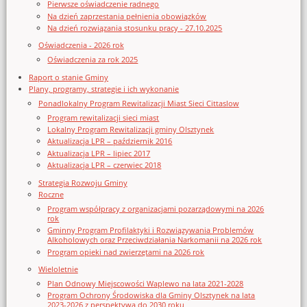
Pierwsze oświadczenie radnego
Na dzień zaprzestania pełnienia obowiązków
Na dzień rozwiązania stosunku pracy - 27.10.2025
Oświadczenia - 2026 rok
Oświadczenia za rok 2025
Raport o stanie Gminy
Plany, programy, strategie i ich wykonanie
Ponadlokalny Program Rewitalizacji Miast Sieci Cittaslow
Program rewitalizacji sieci miast
Lokalny Program Rewitalizacji gminy Olsztynek
Aktualizacja LPR – październik 2016
Aktualizacja LPR – lipiec 2017
Aktualizacja LPR – czerwiec 2018
Strategia Rozwoju Gminy
Roczne
Program współpracy z organizacjami pozarządowymi na 2026
rok
Gminny Program Profilaktyki i Rozwiązywania Problemów
Alkoholowych oraz Przeciwdziałania Narkomanii na 2026 rok
Program opieki nad zwierzętami na 2026 rok
Wieloletnie
Plan Odnowy Miejscowości Waplewo na lata 2021-2028
Program Ochrony Środowiska dla Gminy Olsztynek na lata
2023-2026 z perspektywą do 2030 roku