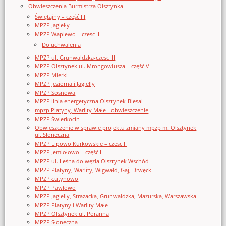
Obwieszczenia Burmistrza Olsztynka
Świętajny – część III
MPZP Jagiełły
MPZP Waplewo – czesc III
Do uchwalenia
MPZP ul. Grunwaldzka-czesc III
MPZP Olsztynek ul. Mrongowiusza – część V
MPZP Mierki
MPZP Jeziorna i Jagielly
MPZP Sosnowa
MPZP linia energetyczna Olsztynek-Biesal
mpzp Platyny, Warlity Małe - obwieszczenie
MPZP Świerkocin
Obwieszczenie w sprawie projektu zmiany mpzp m. Olsztynek
ul. Słoneczna
MPZP Lipowo Kurkowskie – czesc II
MPZP Jemiołowo – część II
MPZP ul. Leśna do węzła Olsztynek Wschód
MPZP Platyny, Warlity, Wigwałd, Gaj, Drwęck
MPZP Łutynowo
MPZP Pawłowo
MPZP Jagielly, Strazacka, Grunwaldzka, Mazurska, Warszawska
MPZP Platyny i Warlity Małe
MPZP Olsztynek ul. Poranna
MPZP Słoneczna