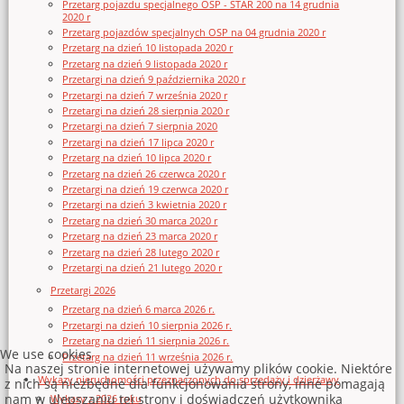
Przetarg pojazdu specjalnego OSP - STAR 200 na 14 grudnia
2020 r
Przetarg pojazdów specjalnych OSP na 04 grudnia 2020 r
Przetarg na dzień 10 listopada 2020 r
Przetarg na dzień 9 listopada 2020 r
Przetargi na dzień 9 października 2020 r
Przetargi na dzień 7 września 2020 r
Przetargi na dzień 28 sierpnia 2020 r
Przetargi na dzień 7 sierpnia 2020
Przetargi na dzień 17 lipca 2020 r
Przetarg na dzień 10 lipca 2020 r
Przetarg na dzień 26 czerwca 2020 r
Przetargi na dzień 19 czerwca 2020 r
Przetargi na dzień 3 kwietnia 2020 r
Przetarg na dzień 30 marca 2020 r
Przetarg na dzień 23 marca 2020 r
Przetarg na dzień 28 lutego 2020 r
Przetargi na dzień 21 lutego 2020 r
Przetargi 2026
Przetarg na dzień 6 marca 2026 r.
Przetargi na dzień 10 sierpnia 2026 r.
Przetarg na dzień 11 sierpnia 2026 r.
We use cookies
Przetarg na dzień 11 września 2026 r.
Na naszej stronie internetowej używamy plików cookie. Niektóre
Wykazy nieruchomości przeznaczonych do sprzedaży i dzierżawy
z nich są niezbędne dla funkcjonowania strony, inne pomagają
nam w ulepszaniu tej strony i doświadczeń użytkownika
Wykazy z 2026 roku