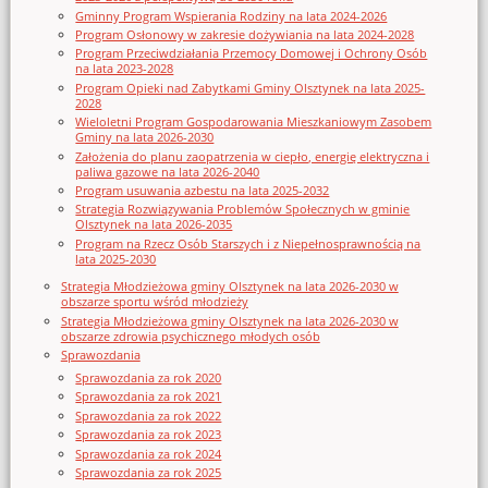
Gminny Program Wspierania Rodziny na lata 2024-2026
Program Osłonowy w zakresie dożywiania na lata 2024-2028
Program Przeciwdziałania Przemocy Domowej i Ochrony Osób
na lata 2023-2028
Program Opieki nad Zabytkami Gminy Olsztynek na lata 2025-
2028
Wieloletni Program Gospodarowania Mieszkaniowym Zasobem
Gminy na lata 2026-2030
Założenia do planu zaopatrzenia w ciepło, energię elektryczna i
paliwa gazowe na lata 2026-2040
Program usuwania azbestu na lata 2025-2032
Strategia Rozwiązywania Problemów Społecznych w gminie
Olsztynek na lata 2026-2035
Program na Rzecz Osób Starszych i z Niepełnosprawnością na
lata 2025-2030
Strategia Młodzieżowa gminy Olsztynek na lata 2026-2030 w
obszarze sportu wśród młodzieży
Strategia Młodzieżowa gminy Olsztynek na lata 2026-2030 w
obszarze zdrowia psychicznego młodych osób
Sprawozdania
Sprawozdania za rok 2020
Sprawozdania za rok 2021
Sprawozdania za rok 2022
Sprawozdania za rok 2023
Sprawozdania za rok 2024
Sprawozdania za rok 2025