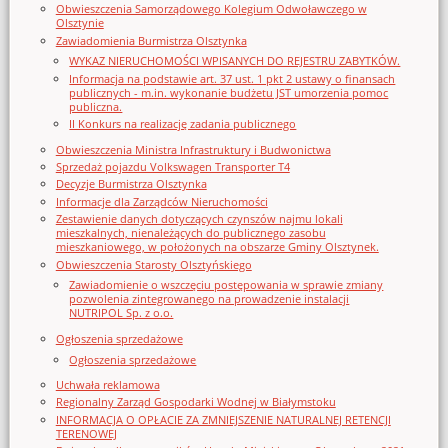
Obwieszczenia Samorządowego Kolegium Odwoławczego w
Olsztynie
Zawiadomienia Burmistrza Olsztynka
WYKAZ NIERUCHOMOŚCI WPISANYCH DO REJESTRU ZABYTKÓW.
Informacja na podstawie art. 37 ust. 1 pkt 2 ustawy o finansach
publicznych - m.in. wykonanie budżetu JST umorzenia pomoc
publiczna.
II Konkurs na realizację zadania publicznego
Obwieszczenia Ministra Infrastruktury i Budwonictwa
Sprzedaż pojazdu Volkswagen Transporter T4
Decyzje Burmistrza Olsztynka
Informacje dla Zarządców Nieruchomości
Zestawienie danych dotyczących czynszów najmu lokali
mieszkalnych, nienależących do publicznego zasobu
mieszkaniowego, w położonych na obszarze Gminy Olsztynek.
Obwieszczenia Starosty Olsztyńskiego
Zawiadomienie o wszczęciu postępowania w sprawie zmiany
pozwolenia zintegrowanego na prowadzenie instalacji
NUTRIPOL Sp. z o.o.
Ogłoszenia sprzedażowe
Ogłoszenia sprzedażowe
Uchwała reklamowa
Regionalny Zarząd Gospodarki Wodnej w Białymstoku
INFORMACJA O OPŁACIE ZA ZMNIEJSZENIE NATURALNEJ RETENCJI
TERENOWEJ