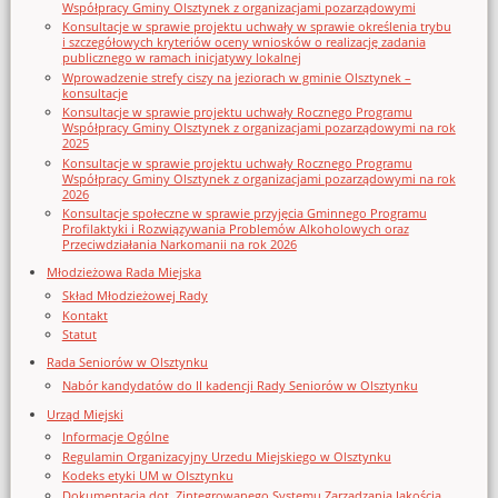
Współpracy Gminy Olsztynek z organizacjami pozarządowymi
Konsultacje w sprawie projektu uchwały w sprawie określenia trybu
i szczegółowych kryteriów oceny wniosków o realizację zadania
publicznego w ramach inicjatywy lokalnej
Wprowadzenie strefy ciszy na jeziorach w gminie Olsztynek –
konsultacje
Konsultacje w sprawie projektu uchwały Rocznego Programu
Współpracy Gminy Olsztynek z organizacjami pozarządowymi na rok
2025
Konsultacje w sprawie projektu uchwały Rocznego Programu
Współpracy Gminy Olsztynek z organizacjami pozarządowymi na rok
2026
Konsultacje społeczne w sprawie przyjęcia Gminnego Programu
Profilaktyki i Rozwiązywania Problemów Alkoholowych oraz
Przeciwdziałania Narkomanii na rok 2026
Młodzieżowa Rada Miejska
Skład Młodzieżowej Rady
Kontakt
Statut
Rada Seniorów w Olsztynku
Nabór kandydatów do II kadencji Rady Seniorów w Olsztynku
Urząd Miejski
Informacje Ogólne
Regulamin Organizacyjny Urzedu Miejskiego w Olsztynku
Kodeks etyki UM w Olsztynku
Dokumentacja dot. Zintegrowanego Systemu Zarządzania Jakością