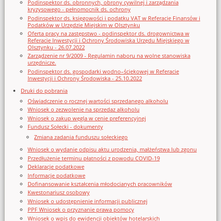
Podinspektor ds. obronnych, obrony cywilnej i zarządzania
kryzysowego - pełnomocnik ds. ochrony
Podinspektor ds. księgowości i podatku VAT w Referacie Finansów i
Podatków w Urzędzie Miejskim w Olsztynku
Oferta pracy na zastępstwo - podinspektor ds. drogownictwa w
Referacie Inwestycji i Ochrony Środowiska Urzędu Miejskiego w
Olsztynku - 26.07.2022
Zarządzenie nr 9/2009 - Regulamin naboru na wolne stanowiska
urzędnicze.
Podinspektor ds. gospodarki wodno–ściekowej w Referacie
Inwestycji i Ochrony Środowiska - 25.10.2022
Druki do pobrania
Oświadczenie o rocznej wartości sprzedanego alkoholu
Wniosek o zezwolenie na sprzedaz alkoholu
Wniosek o zakup węgla w cenie preferencyjnej
Fundusz Sołecki - dokumenty
Zmiana zadania funduszu sołeckiego
Wniosek o wydanie odpisu aktu urodzenia, małżeństwa lub zgonu
Przedłużenie terminu płatności z powodu COVID-19
Deklaracje podatkowe
Informacje podatkowe
Dofinansowanie kształcenia młodocianych pracowników
Kwestonariusz osobowy
Wniosek o udostępnienie informacji publicznej
PPF Wniosek o przyznanie prawa pomocy
Wniosek o wpis do ewidencji obiektów hotelarskich