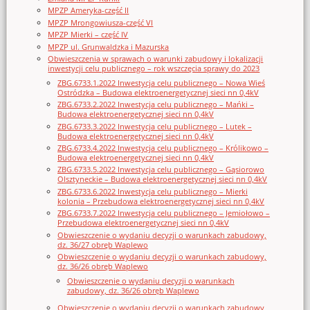
MPZP Ameryka-część II
MPZP Mrongowiusza-część VI
MPZP Mierki – część IV
MPZP ul. Grunwaldzka i Mazurska
Obwieszczenia w sprawach o warunki zabudowy i lokalizacji
inwestycji celu publicznego – rok wszczęcia sprawy do 2023
ZBG.6733.1.2022 Inwestycja celu publicznego – Nowa Wieś
Ostródzka – Budowa elektroenergetycznej sieci nn 0,4kV
ZBG.6733.2.2022 Inwestycja celu publicznego – Mańki –
Budowa elektroenergetycznej sieci nn 0,4kV
ZBG.6733.3.2022 Inwestycja celu publicznego – Lutek –
Budowa elektroenergetycznej sieci nn 0,4kV
ZBG.6733.4.2022 Inwestycja celu publicznego – Królikowo –
Budowa elektroenergetycznej sieci nn 0,4kV
ZBG.6733.5.2022 Inwestycja celu publicznego – Gąsiorowo
Olsztyneckie – Budowa elektroenergetycznej sieci nn 0,4kV
ZBG.6733.6.2022 Inwestycja celu publicznego – Mierki
kolonia – Przebudowa elektroenergetycznej sieci nn 0,4kV
ZBG.6733.7.2022 Inwestycja celu publicznego – Jemiołowo –
Przebudowa elektroenergetycznej sieci nn 0,4kV
Obwieszczenie o wydaniu decyzji o warunkach zabudowy,
dz. 36/27 obręb Waplewo
Obwieszczenie o wydaniu decyzji o warunkach zabudowy,
dz. 36/26 obręb Waplewo
Obwieszczenie o wydaniu decyzji o warunkach
zabudowy, dz. 36/26 obręb Waplewo
Obwieszczenie o wydaniu decyzji o warunkach zabudowy,