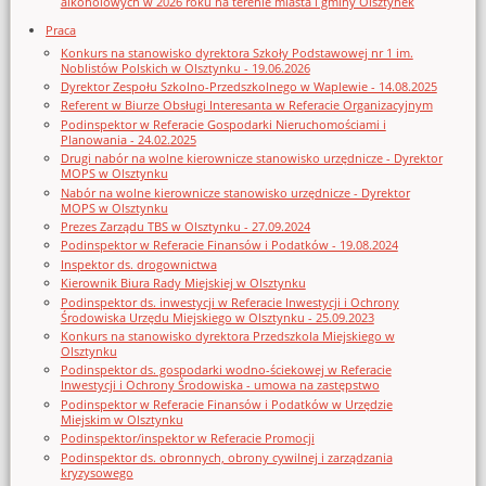
alkoholowych w 2026 roku na terenie miasta i gminy Olsztynek
Praca
Konkurs na stanowisko dyrektora Szkoły Podstawowej nr 1 im.
Noblistów Polskich w Olsztynku - 19.06.2026
Dyrektor Zespołu Szkolno-Przedszkolnego w Waplewie - 14.08.2025
Referent w Biurze Obsługi Interesanta w Referacie Organizacyjnym
Podinspektor w Referacie Gospodarki Nieruchomościami i
Planowania - 24.02.2025
Drugi nabór na wolne kierownicze stanowisko urzędnicze - Dyrektor
MOPS w Olsztynku
Nabór na wolne kierownicze stanowisko urzędnicze - Dyrektor
MOPS w Olsztynku
Prezes Zarządu TBS w Olsztynku - 27.09.2024
Podinspektor w Referacie Finansów i Podatków - 19.08.2024
Inspektor ds. drogownictwa
Kierownik Biura Rady Miejskiej w Olsztynku
Podinspektor ds. inwestycji w Referacie Inwestycji i Ochrony
Środowiska Urzędu Miejskiego w Olsztynku - 25.09.2023
Konkurs na stanowisko dyrektora Przedszkola Miejskiego w
Olsztynku
Podinspektor ds. gospodarki wodno-ściekowej w Referacie
Inwestycji i Ochrony Środowiska - umowa na zastępstwo
Podinspektor w Referacie Finansów i Podatków w Urzędzie
Miejskim w Olsztynku
Podinspektor/inspektor w Referacie Promocji
Podinspektor ds. obronnych, obrony cywilnej i zarządzania
kryzysowego