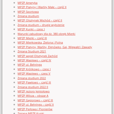
MPZP Ameryka
MPZP Platyny i Warlity Małe – część II
MPZP Sportowa
Zmiana studium
MPZP Olsztynek Wschód – część II
Zmiana studium – drugie wyłożenie
MPZP Kunki – czesc I
Warunki zabudowy dla dz. 380 obręb Mierki
MPZP Mierki – część III
MPZP Mierkowska, Zielona i Polna
MPZP Platyny, Warlity, Elgnówko, Gaj, Wigwałd i Zawady
Zmiana Studium 2021
MPZP węzeł Olsztynek Zachód
MPZP Waplewo – część IV
MPZP ul. Behringa
MPZP Królikowo – czesc I
MPZP Waplewo – czesc V
Zmiana studium 2022
MPZP Pawłowo – część III
Zmiana studium 2022 II
MPZP jezioro Jemiołowo
MPZP Wilcza – obszar A
MPZP Gąsiorowo – część III
MPZP ul. Behringa – część II
MPZP Perłowa i Pionierów
Zmiana MPZP Kunki