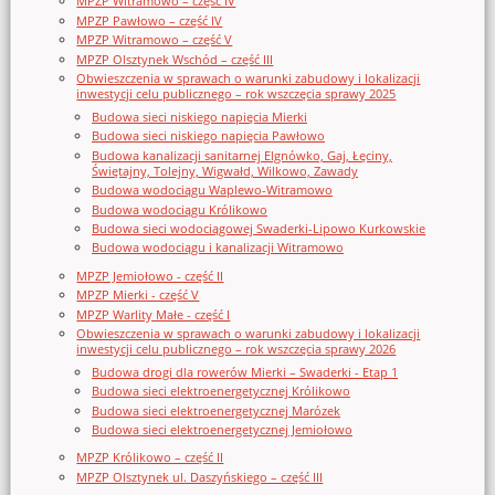
MPZP Witramowo – część IV
MPZP Pawłowo – część IV
MPZP Witramowo – część V
MPZP Olsztynek Wschód – część III
Obwieszczenia w sprawach o warunki zabudowy i lokalizacji
inwestycji celu publicznego – rok wszczęcia sprawy 2025
Budowa sieci niskiego napięcia Mierki
Budowa sieci niskiego napięcia Pawłowo
Budowa kanalizacji sanitarnej Elgnówko, Gaj, Łęciny,
Świętajny, Tolejny, Wigwałd, Wilkowo, Zawady
Budowa wodociągu Waplewo-Witramowo
Budowa wodociągu Królikowo
Budowa sieci wodociągowej Swaderki-Lipowo Kurkowskie
Budowa wodociągu i kanalizacji Witramowo
MPZP Jemiołowo - część II
MPZP Mierki - część V
MPZP Warlity Małe - część I
Obwieszczenia w sprawach o warunki zabudowy i lokalizacji
inwestycji celu publicznego – rok wszczęcia sprawy 2026
Budowa drogi dla rowerów Mierki – Swaderki - Etap 1
Budowa sieci elektroenergetycznej Królikowo
Budowa sieci elektroenergetycznej Marózek
Budowa sieci elektroenergetycznej Jemiołowo
MPZP Królikowo – część II
MPZP Olsztynek ul. Daszyńskiego – część III