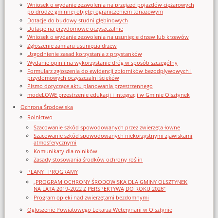
Wniosek o wydanie zezwolenia na przejazd pojazdów ciężarowych
po drodze gminnej objętej ograniczeniem tonażowym
Dotacje do budowy studni głębinowych
Dotacje na przydomowe oczyszczalnie
Wniosek o wydanie zezwolenia na usunięcie drzew lub krzewów
Zgłoszenie zamiaru usunięcia drzew
Uzgodnienie zasad korzystania z przystanków
Wydanie opinii na wykorzystanie dróg w sposób szczególny
Formularz zgłoszenia do ewidencji zbiorników bezodpływowych i
przydomowych oczyszczalni ścieków
Pismo dotyczące aktu planowania przestrzennego
modeLOWE przestrzenie edukacji i integracji w Gminie Olsztynek
Ochrona Środowiska
Rolnictwo
Szacowanie szkód spowodowanych przez zwierzęta łowne
Szacowanie szkód spowodowanych niekorzystnymi zjawiskami
atmosferycznymi
Komunikaty dla rolników
Zasady stosowania środków ochrony roślin
PLANY I PROGRAMY
„PROGRAM OCHRONY ŚRODOWISKA DLA GMINY OLSZTYNEK
NA LATA 2019-2022 Z PERSPEKTYWĄ DO ROKU 2026”
Program opieki nad zwierzętami bezdomnymi
Ogloszenie Powiatowego Lekarza Weterynarii w Olsztynie