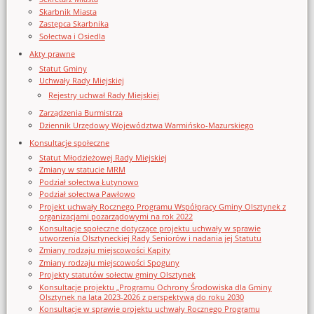
Skarbnik Miasta
Zastępca Skarbnika
Sołectwa i Osiedla
Akty prawne
Statut Gminy
Uchwały Rady Miejskiej
Rejestry uchwał Rady Miejskiej
Zarządzenia Burmistrza
Dziennik Urzędowy Województwa Warmińsko-Mazurskiego
Konsultacje społeczne
Statut Młodzieżowej Rady Miejskiej
Zmiany w statucie MRM
Podział sołectwa Łutynowo
Podział sołectwa Pawłowo
Projekt uchwały Rocznego Programu Współpracy Gminy Olsztynek z
organizacjami pozarządowymi na rok 2022
Konsultacje społeczne dotyczące projektu uchwały w sprawie
utworzenia Olsztyneckiej Rady Seniorów i nadania jej Statutu
Zmiany rodzaju miejscowości Kąpity
Zmiany rodzaju miejscowości Spoguny
Projekty statutów sołectw gminy Olsztynek
Konsultacje projektu „Programu Ochrony Środowiska dla Gminy
Olsztynek na lata 2023-2026 z perspektywą do roku 2030
Konsultacje w sprawie projektu uchwały Rocznego Programu