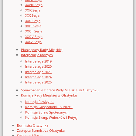
XXVIII Sesja
XXIX Sesja
XXX Sesja
XXXI Sesja
XXXII Sesja
XXXIII Sesja
XXXIV Sesja
XXXV Sesja
Plany pracy Rady Miejskiej
Interpelacje radnych
Interpelacje 2019
Interpelacje 2020
Interpelacje 2021
Interpelacje 2024
Interpelacje 2026
Sprawozdanie z pracy Rady Miejskiej w Olsztynku
Komisje Rady Miejskiej w Olsztynku
Komisja Rewizyjna
Komisja Gospodarki i Budżetu
Komisja Spraw Społecznych
Komisja Skarg, Wniosków i Petycji
Burmistrz Olsztynka
Zastępca Burmistrza Olsztynka
Sekretarz Miasta