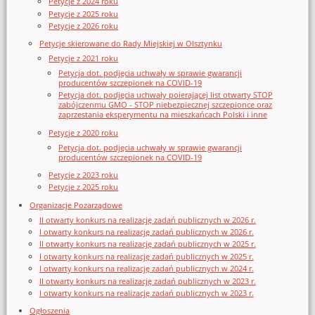
Petycje z 2024 roku
Petycje z 2025 roku
Petycje z 2026 roku
Petycje skierowane do Rady Miejskiej w Olsztynku
Petycje z 2021 roku
Petycja dot. podjęcia uchwały w sprawie gwarancji
producentów szczepionek na COVID-19
Petycja dot. podjęcia uchwały poierającej list otwarty STOP
zabójczenmu GMO - STOP niebezpiecznej szczepionce oraz
zaprzestania eksperymentu na mieszkańcach Polski i inne
Petycje z 2020 roku
Petycja dot. podjęcia uchwały w sprawie gwarancji
producentów szczepionek na COVID-19
Petycje z 2023 roku
Petycje z 2025 roku
Organizacje Pozarządowe
II otwarty konkurs na realizację zadań publicznych w 2026 r.
I otwarty konkurs na realizację zadań publicznych w 2026 r.
II otwarty konkurs na realizację zadań publicznych w 2025 r.
I otwarty konkurs na realizację zadań publicznych w 2025 r.
I otwarty konkurs na realizację zadań publicznych w 2024 r.
II otwarty konkurs na realizację zadań publicznych w 2023 r.
I otwarty konkurs na realizację zadań publicznych w 2023 r.
Ogłoszenia