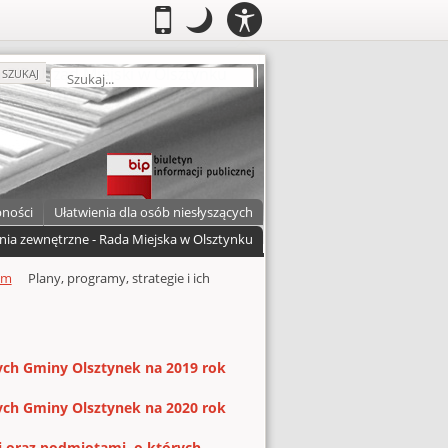
PANEL
.
Przełącz do wersji mobilnej
.
Tryb nocny: Ten tryb ustawia niski
.
Mobilny
Tryb
DOSTĘPNOŚCI
nocny
zukaj
SZUKAJ
pności
Ułatwienia dla osób niesłyszących
nia zewnętrzne - Rada Miejska w Olsztynku
um
Plany, programy, strategie i ich
ch Gminy Olsztynek na 2019 rok
ch Gminy Olsztynek na 2020 rok
 oraz podmiotami, o których