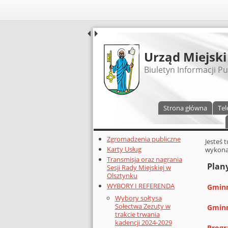
UDOSTĘPNIJ
Urząd Miejski
Biuletyn Informacji Pu
Menu główne
Strona główna
Tel
Dodatkowe zasoby (lewa kolumn
Zgromadzenia publiczne
Głównej 
Jesteś 
Karty Usług
wykonan
Transmisja oraz nagrania
Plany
Sesji Rady Miejskiej w
Olsztynku
WYBORY I REFERENDA
Gminn
Wybory sołtysa
Sołectwa Zezuty w
Gminn
trakcie trwania
kadencji 2024-2029
Progr