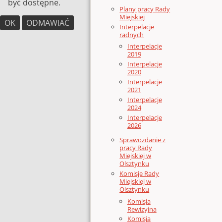
być dostępne.
Plany pracy Rady
Miejskiej
OK
ODMAWIAĆ
Interpelacje
radnych
Interpelacje
2019
Interpelacje
2020
Interpelacje
2021
Interpelacje
2024
Interpelacje
2026
Sprawozdanie z
pracy Rady
Miejskiej w
Olsztynku
Komisje Rady
Miejskiej w
Olsztynku
Komisja
Rewizyjna
Komisja