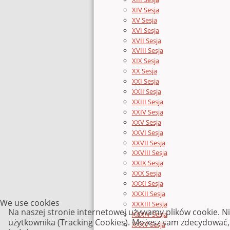
XIV Sesja
XV Sesja
XVI Sesja
XVII Sesja
XVIII Sesja
XIX Sesja
XX Sesja
XXI Sesja
XXII Sesja
XXIII Sesja
XXIV Sesja
XXV Sesja
XXVI Sesja
XXVII Sesja
XXVIII Sesja
XXIX Sesja
XXX Sesja
XXXI Sesja
XXXII Sesja
We use cookies
XXXIII Sesja
Na naszej stronie internetowej używamy plików cookie. N
XXXIV Sesja
użytkownika (Tracking Cookies). Możesz sam zdecydować, c
XXXV Sesja