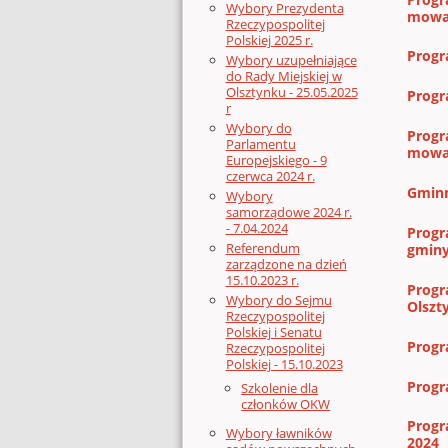
Wybory Prezydenta
mowa 
Rzeczypospolitej
Polskiej 2025 r.
Progr
Wybory uzupełniające
do Rady Miejskiej w
Olsztynku - 25.05.2025
Progr
r
Wybory do
Progr
Parlamentu
mowa 
Europejskiego - 9
czerwca 2024 r.
Gminn
Wybory
samorządowe 2024 r.
- 7.04.2024
Progr
Referendum
gminy
zarządzone na dzień
15.10.2023 r.
Progr
Wybory do Sejmu
Olszt
Rzeczypospolitej
Polskiej i Senatu
Progr
Rzeczypospolitej
Polskiej - 15.10.2023
Progr
Szkolenie dla
członków OKW
Progr
Wybory ławników
2024