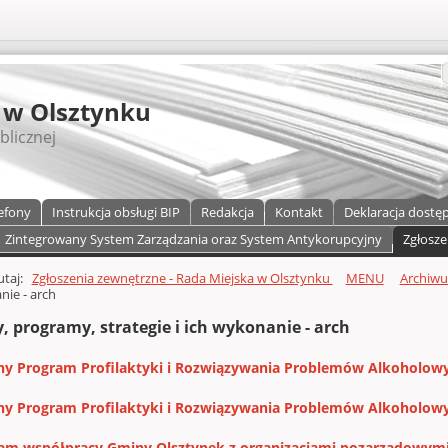
S
 w Olsztynku
blicznej
efony
Instrukcja obsługi BIP
Redakcja
Kontakt
Deklaracja dostę
Zintegrowany System Zarządzania oraz System Antykorupcyjny
Zgłosze
a)
zawartości
tutaj:
Zgłoszenia zewnętrzne - Rada Miejska w Olsztynku
MENU
Archiw
ie - arch
, programy, strategie i ich wykonanie - arch
y Program Profilaktyki i Rozwiązywania Problemów Alkoholowy
y Program Profilaktyki i Rozwiązywania Problemów Alkoholowy
am współpracy Gminy Olsztynek z organizacjami pozarządowymi