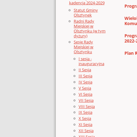
kadencja 2024-2029
Progr
Statut Gminy
Olsztynek
Wielo
Radni Rady
Komun
Miejskiej w
Olsztynku (w tym
Progr
dyżury)
2022-
Sesje Rady
Miejskiej w
Olsztynku
Plan 
I sesja -
inauguracyjna
II Sesja
III Sesja
IV Sesja
V Sesja
VI Sesja
VII Sesja
VIII Sesja
IX Sesja
X Sesja
XI Sesja
XII Sesja
XIII Sesja