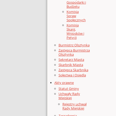
Gospodarki i
Budżetu
Komisja
Spraw
Społecznych
Komisja
Skarg,
Wniosków i
Petycji
Burmistrz Olsztynka
Zastępca Burmistrza
Olsztynka
Sekretarz Miasta
Skarbnik Miasta
Zastępca Skarbnika
Sołectwa i Osiedla
Akty prawne
Statut Gminy
Uchwały Rady
Miejskiej
Rejestry uchwał
Rady Miejskiej
Zarządzenia