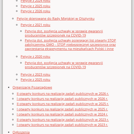
Petycje z 2024 roku
Petycje z 2025 roku
Petycje z 2026 roku
Petycje skierowane do Rady Miejskiej w Olsztynku
Petycje z 2021 roku
Petycja dot. podjęcia uchwały w sprawie gwarancji
producentów szczepionek na COVID-19
Petycja dot. podjęcia uchwały poierającej list otwarty STOP
zabójczenmu GMO - STOP niebezpiecznej szczepionce oraz
zaprzestania eksperymentu na mieszkańcach Polski i inne
Petycje z 2020 roku
Petycja dot. podjęcia uchwały w sprawie gwarancji
producentów szczepionek na COVID-19
Petycje z 2023 roku
Petycje z 2025 roku
Organizacje Pozarządowe
II otwarty konkurs na realizację zadań publicznych w 2026 r.
I otwarty konkurs na realizację zadań publicznych w 2026 r.
II otwarty konkurs na realizację zadań publicznych w 2025 r.
I otwarty konkurs na realizację zadań publicznych w 2025 r.
I otwarty konkurs na realizację zadań publicznych w 2024 r.
II otwarty konkurs na realizację zadań publicznych w 2023 r.
I otwarty konkurs na realizację zadań publicznych w 2023 r.
Ogłoszenia