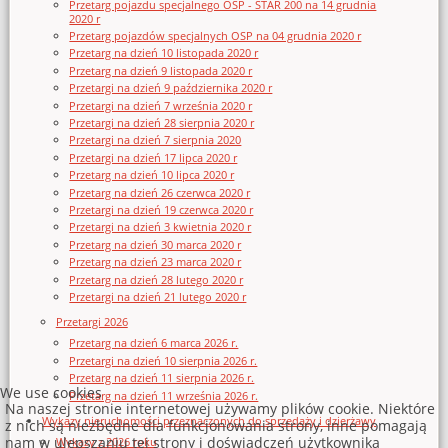
Przetarg pojazdu specjalnego OSP - STAR 200 na 14 grudnia
2020 r
Przetarg pojazdów specjalnych OSP na 04 grudnia 2020 r
Przetarg na dzień 10 listopada 2020 r
Przetarg na dzień 9 listopada 2020 r
Przetargi na dzień 9 października 2020 r
Przetargi na dzień 7 września 2020 r
Przetargi na dzień 28 sierpnia 2020 r
Przetargi na dzień 7 sierpnia 2020
Przetargi na dzień 17 lipca 2020 r
Przetarg na dzień 10 lipca 2020 r
Przetarg na dzień 26 czerwca 2020 r
Przetargi na dzień 19 czerwca 2020 r
Przetargi na dzień 3 kwietnia 2020 r
Przetarg na dzień 30 marca 2020 r
Przetarg na dzień 23 marca 2020 r
Przetarg na dzień 28 lutego 2020 r
Przetargi na dzień 21 lutego 2020 r
Przetargi 2026
Przetarg na dzień 6 marca 2026 r.
Przetargi na dzień 10 sierpnia 2026 r.
Przetarg na dzień 11 sierpnia 2026 r.
We use cookies
Przetarg na dzień 11 września 2026 r.
Na naszej stronie internetowej używamy plików cookie. Niektóre
Wykazy nieruchomości przeznaczonych do sprzedaży i dzierżawy
z nich są niezbędne dla funkcjonowania strony, inne pomagają
nam w ulepszaniu tej strony i doświadczeń użytkownika
Wykazy z 2026 roku