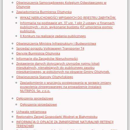
Obwieszczenia Samorządowego Kolegium Odwoławczego w
Olsztynie
Zawiadomienia Burmistrza Olsztynka
WYKAZ NIERUCHOMOŚCI WPISANYCH DO REJESTRU ZABYTKÓW.
Informacja na podstawie art. 37 ust. 1 pkt 2 ustawy o finansach
publicznych - m.in. wykonanie budżetu JST umorzenia pomoc
publiczna.
II Konkurs na realizację zadania publicznego
Obwieszczenia Ministra Infrastruktury i Budwonictwa
Sprzedaż pojazdu Volkswagen Transporter T4
Decyzje Burmistrza Olsztynka
Informacje dla Zarządców Nieruchomości
Zestawienie danych dotyczących czynszów najmu lokali
mieszkalnych, nienależących do publicznego zasobu
mieszkaniowego, w położonych na obszarze Gminy Olsztynek.
Obwieszczenia Starosty Olsztyńskiego
Zawiadomienie o wszczęciu postępowania w sprawie zmiany
pozwolenia zintegrowanego na prowadzenie instalacji
NUTRIPOL Sp. z o.o.
Ogłoszenia sprzedażowe
Ogłoszenia sprzedażowe
Uchwała reklamowa
Regionalny Zarząd Gospodarki Wodnej w Białymstoku
INFORMACJA O OPŁACIE ZA ZMNIEJSZENIE NATURALNEJ RETENCJI
TERENOWEJ