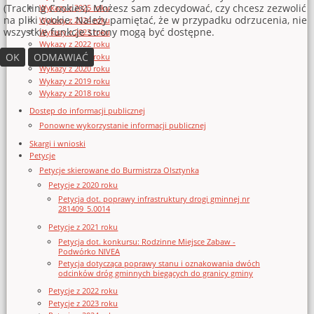
(Tracking Cookies). Możesz sam zdecydować, czy chcesz zezwolić
Wykazy z 2025 roku
na pliki cookie. Należy pamiętać, że w przypadku odrzucenia, nie
Wykazy z 2024 roku
wszystkie funkcje strony mogą być dostępne.
Wykazy z 2023 roku
Wykazy z 2022 roku
OK
ODMAWIAĆ
Wykazy z 2021 roku
Wykazy z 2020 roku
Wykazy z 2019 roku
Wykazy z 2018 roku
Dostęp do informacji publicznej
Ponowne wykorzystanie informacji publicznej
Skargi i wnioski
Petycje
Petycje skierowane do Burmistrza Olsztynka
Petycje z 2020 roku
Petycja dot. poprawy infrastruktury drogi gminnej nr
281409_5.0014
Petycje z 2021 roku
Petycja dot. konkursu: Rodzinne Miejsce Zabaw -
Podwórko NIVEA
Petycja dotycząca poprawy stanu i oznakowania dwóch
odcinków dróg gminnych biegących do granicy gminy
Petycje z 2022 roku
Petycje z 2023 roku