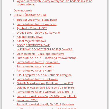
Wykaz urzędowych lekarzy weterynarii do badania mięsa na
użytek własny
Obwieszczenia
DECYZJE ŚRODOWISKOWE
Eurotter Logistyka - Stacja paliw
Farma fotowoltaiczna Waplewo
Tymbark - Zbiornik CO2
Droga Selwa - Lipowo Kurkowskie
Agaplast rozbudowa
Kanalizacja Witramowo
DECYZJE ŚRODOWISKOWE
INFORMACJE O WSZCZĘCIU POSTĘPOWANIA
Obwieszczenia - udział społeczeństwa
Europrofil Sp. z o. o. – instalacja fotowoltaiczna
Farma fotowoltaiczna Jemiołowo I
Farma fotowoltaiczna Kunki I
Farma fotowoltaiczna Kunki II
P.P-H.Agaplast Sp. z o.o. - studnia awaryjna
Farma fotowoltaiczna Królikowo
Osiedle Mieszkaniowe, Królikowo dz. nr 42/7
Osiedle Mieszkaniowe, Królikowo dz. nr 166/8
Farma fotowoltaiczna Wilkowo 106-6, 106-11
Farma Fotowoltaiczna 57, 59, 60/4, obręb Kunki
Jemiołowo 170/1
Farma Fotowoltaiczna 49, 50, 160/5, Pawłowo