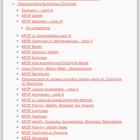
Obwieszczenia Burmistrza Olsztynka
Świętajny – część III
MPZP Jagiełły
MPZP Waplewo – czesc III
Do uchwalenia
MPZP ul. Grunwaldzka-czesc III
MPZP Olsztynek ul. Mrongowiusza – część V
MPZP Mierki
MPZP Jeziorna i Jagielly
MPZP Sosnowa
MPZP linia energetyczna Olsztynek-Biesal
mpzp Platyny, Warlity Małe - obwieszczenie
MPZP Świerkocin
Obwieszczenie w sprawie projektu zmiany mpzp m. Olsztynek
ul. Słoneczna
MPZP Lipowo Kurkowskie – czesc II
MPZP Jemiołowo – część II
MPZP ul. Leśna do węzła Olsztynek Wschód
MPZP Platyny, Warlity, Wigwałd, Gaj, Drwęck
MPZP Łutynowo
MPZP Pawłowo
MPZP Jagielly, Strazacka, Grunwaldzka, Mazurska, Warszawska
MPZP Platyny i Warlity Małe
MPZP Olsztynek ul. Poranna
MPZP Słoneczna