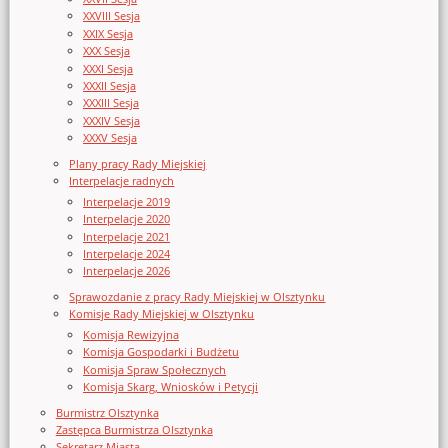
XXVIII Sesja
XXIX Sesja
XXX Sesja
XXXI Sesja
XXXII Sesja
XXXIII Sesja
XXXIV Sesja
XXXV Sesja
Plany pracy Rady Miejskiej
Interpelacje radnych
Interpelacje 2019
Interpelacje 2020
Interpelacje 2021
Interpelacje 2024
Interpelacje 2026
Sprawozdanie z pracy Rady Miejskiej w Olsztynku
Komisje Rady Miejskiej w Olsztynku
Komisja Rewizyjna
Komisja Gospodarki i Budżetu
Komisja Spraw Społecznych
Komisja Skarg, Wniosków i Petycji
Burmistrz Olsztynka
Zastępca Burmistrza Olsztynka
Sekretarz Miasta