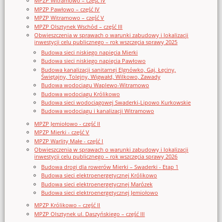
MPZP Witramowo – część IV
MPZP Pawłowo – część IV
MPZP Witramowo – część V
MPZP Olsztynek Wschód – część III
Obwieszczenia w sprawach o warunki zabudowy i lokalizacji
inwestycji celu publicznego – rok wszczęcia sprawy 2025
Budowa sieci niskiego napięcia Mierki
Budowa sieci niskiego napięcia Pawłowo
Budowa kanalizacji sanitarnej Elgnówko, Gaj, Łęciny,
Świętajny, Tolejny, Wigwałd, Wilkowo, Zawady
Budowa wodociągu Waplewo-Witramowo
Budowa wodociągu Królikowo
Budowa sieci wodociągowej Swaderki-Lipowo Kurkowskie
Budowa wodociągu i kanalizacji Witramowo
MPZP Jemiołowo - część II
MPZP Mierki - część V
MPZP Warlity Małe - część I
Obwieszczenia w sprawach o warunki zabudowy i lokalizacji
inwestycji celu publicznego – rok wszczęcia sprawy 2026
Budowa drogi dla rowerów Mierki – Swaderki - Etap 1
Budowa sieci elektroenergetycznej Królikowo
Budowa sieci elektroenergetycznej Marózek
Budowa sieci elektroenergetycznej Jemiołowo
MPZP Królikowo – część II
MPZP Olsztynek ul. Daszyńskiego – część III