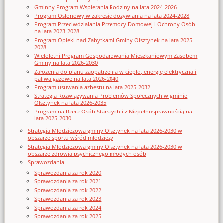
Gminny Program Wspierania Rodziny na lata 2024-2026
Program Osłonowy w zakresie dożywiania na lata 2024-2028
Program Przeciwdziałania Przemocy Domowej i Ochrony Osób
na lata 2023-2028
Program Opieki nad Zabytkami Gminy Olsztynek na lata 2025-
2028
Wieloletni Program Gospodarowania Mieszkaniowym Zasobem
Gminy na lata 2026-2030
Założenia do planu zaopatrzenia w ciepło, energię elektryczna i
paliwa gazowe na lata 2026-2040
Program usuwania azbestu na lata 2025-2032
Strategia Rozwiązywania Problemów Społecznych w gminie
Olsztynek na lata 2026-2035
Program na Rzecz Osób Starszych i z Niepełnosprawnością na
lata 2025-2030
Strategia Młodzieżowa gminy Olsztynek na lata 2026-2030 w
obszarze sportu wśród młodzieży
Strategia Młodzieżowa gminy Olsztynek na lata 2026-2030 w
obszarze zdrowia psychicznego młodych osób
Sprawozdania
Sprawozdania za rok 2020
Sprawozdania za rok 2021
Sprawozdania za rok 2022
Sprawozdania za rok 2023
Sprawozdania za rok 2024
Sprawozdania za rok 2025