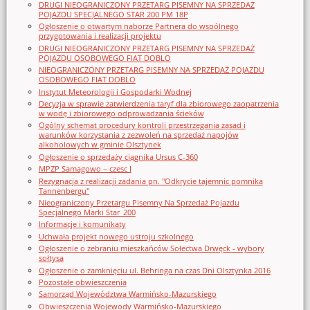
DRUGI NIEOGRANICZONY PRZETARG PISEMNY NA SPRZEDAŻ
POJAZDU SPECJALNEGO STAR 200 PM 18P
Ogłoszenie o otwartym naborze Partnera do wspólnego
przygotowania i realizacji projektu
DRUGI NIEOGRANICZONY PRZETARG PISEMNY NA SPRZEDAŻ
POJAZDU OSOBOWEGO FIAT DOBLO
NIEOGRANICZONY PRZETARG PISEMNY NA SPRZEDAŻ POJAZDU
OSOBOWEGO FIAT DOBLO
Instytut Meteorologii i Gospodarki Wodnej
Decyzja w sprawie zatwierdzenia taryf dla zbiorowego zaopatrzenia
w wodę i zbiorowego odprowadzania ścieków
Ogólny schemat procedury kontroli przestrzegania zasad i
warunków korzystania z zezwoleń na sprzedaż napojów
alkoholowych w gminie Olsztynek
Ogłoszenie o sprzedaży ciągnika Ursus C-360
MPZP Samagowo – czesc I
Rezygnacja z realizacji zadania pn. "Odkrycie tajemnic pomnika
Tannenbergu"
Nieograniczony Przetargu Pisemny Na Sprzedaż Pojazdu
Specjalnego Marki Star_200
Informacje i komunikaty
Uchwała projekt nowego ustroju szkolnego
Ogłoszenie o zebraniu mieszkańców Sołectwa Drwęck - wybory
sołtysa
Ogłoszenie o zamknięciu ul. Behringa na czas Dni Olsztynka 2016
Pozostałe obwieszczenia
Samorząd Województwa Warmińsko-Mazurskiego
Obwieszczenia Wojewody Warmińsko-Mazurskiego