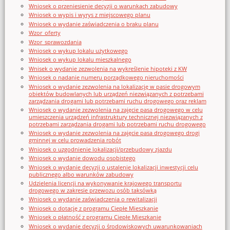
Wniosek o przeniesienie decyzji o warunkach zabudowy
Wniosek o wypis i wyrys z miejscowego planu
Wniosek o wydanie zaświadczenia o braku planu
Wzor_oferty
Wzor_sprawozdania
Wniosek o wykup lokalu użytkowego
Wniosek o wykup lokalu mieszkalnego
Wnisek o wydanie zezwolenia na wykreślenie hipoteki z KW
Wniosek o nadanie numeru porządkowego nieruchomości
Wniosek o wydanie zezwolenia na lokalizację w pasie drogowym
obiektów budowlanych lub urządzeń niezwiązanych z potrzebami
zarządzania drogami lub potrzebami ruchu drogowego oraz reklam
Wniosek o wydanie zezwolenia na zajęcie pasa drogowego w celu
umieszczenia urządzeń infrastruktury technicznej niezwiązanych z
potrzebami zarządzania drogami lub potrzebami ruchu drogowego
Wniosek o wydanie zezwolenia na zajęcie pasa drogowego drogi
gminnej w celu prowadzenia robót
Wniosek o uzgodnienie lokalizacji/przebudowy zjazdu
Wniosek o wydanie dowodu osobistego
Wniosek o wydanie decyzji o ustalenie lokalizacji inwestycji celu
publicznego albo warunków zabudowy
Udzielenia licencji na wykonywanie krajowego transportu
drogowego w zakresie przewozu osób taksówką
Wniosek o wydanie zaświadczenia o rewitalizacji
Wniosek o dotację z programu Ciepłe Mieszkanie
Wniosek o płatność z programu Ciepłe Mieszkanie
Wniosek o wydanie decyzji o środowiskowych uwarunkowaniach