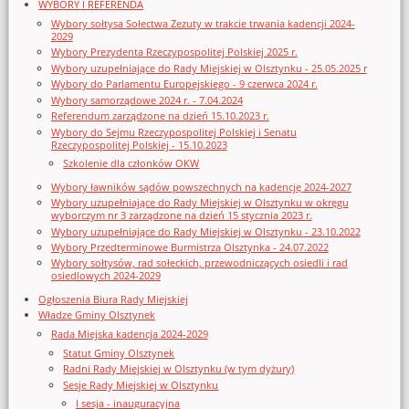
WYBORY I REFERENDA
Wybory sołtysa Sołectwa Zezuty w trakcie trwania kadencji 2024-
2029
Wybory Prezydenta Rzeczypospolitej Polskiej 2025 r.
Wybory uzupełniające do Rady Miejskiej w Olsztynku - 25.05.2025 r
Wybory do Parlamentu Europejskiego - 9 czerwca 2024 r.
Wybory samorządowe 2024 r. - 7.04.2024
Referendum zarządzone na dzień 15.10.2023 r.
Wybory do Sejmu Rzeczypospolitej Polskiej i Senatu
Rzeczypospolitej Polskiej - 15.10.2023
Szkolenie dla członków OKW
Wybory ławników sądów powszechnych na kadencję 2024-2027
Wybory uzupełniające do Rady Miejskiej w Olsztynku w okręgu
wyborczym nr 3 zarządzone na dzień 15 stycznia 2023 r.
Wybory uzupełniające do Rady Miejskiej w Olsztynku - 23.10.2022
Wybory Przedterminowe Burmistrza Olsztynka - 24.07.2022
Wybory sołtysów, rad sołeckich, przewodniczących osiedli i rad
osiedlowych 2024-2029
Ogłoszenia Biura Rady Miejskiej
Władze Gminy Olsztynek
Rada Miejska kadencja 2024-2029
Statut Gminy Olsztynek
Radni Rady Miejskiej w Olsztynku (w tym dyżury)
Sesje Rady Miejskiej w Olsztynku
I sesja - inauguracyjna