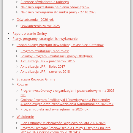
Pierwsze oświadczenie radnego
Na dzień zaprzestania pełnienia obowiązków
Na dzień rozwiązania stosunku pracy - 27.10.2025
Oświadczenia - 2026 rok
Oświadczenia za rok 2025
Raport o stanie Gminy
Plany, programy, strategie i ich wykonanie
Ponadlokalny Program Rewitalizacji Miast Sieci Cittaslow
Program rewitalizacji sieci miast
Lokalny Program Rewitalizacji gminy Olsztynek
Aktualizacja LPR – październik 2016
Aktualizacja LPR – lipiec 2017
Aktualizacja LPR – czerwiec 2018
Strategia Rozwoju Gminy
Roczne
Program współpracy z organizacjami pozarządowymi na 2026
rok
Gminny Program Profilaktyki i Rozwiązywania Problemów
Alkoholowych oraz Przeciwdziałania Narkomanii na 2026 rok
Program opieki nad zwierzętami na 2026 rok
Wieloletnie
Plan Odnowy Miejscowości Waplewo na lata 2021-2028
Program Ochrony Środowiska dla Gminy Olsztynek na lata
2023-2026 z perspektywą do 2030 roku