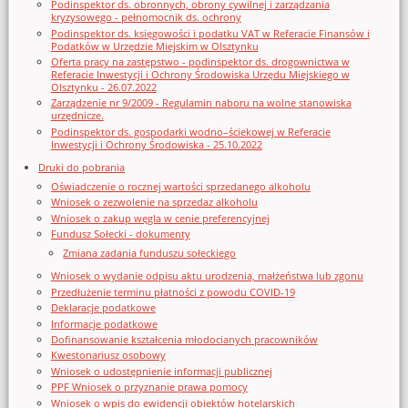
Podinspektor ds. obronnych, obrony cywilnej i zarządzania
kryzysowego - pełnomocnik ds. ochrony
Podinspektor ds. księgowości i podatku VAT w Referacie Finansów i
Podatków w Urzędzie Miejskim w Olsztynku
Oferta pracy na zastępstwo - podinspektor ds. drogownictwa w
Referacie Inwestycji i Ochrony Środowiska Urzędu Miejskiego w
Olsztynku - 26.07.2022
Zarządzenie nr 9/2009 - Regulamin naboru na wolne stanowiska
urzędnicze.
Podinspektor ds. gospodarki wodno–ściekowej w Referacie
Inwestycji i Ochrony Środowiska - 25.10.2022
Druki do pobrania
Oświadczenie o rocznej wartości sprzedanego alkoholu
Wniosek o zezwolenie na sprzedaz alkoholu
Wniosek o zakup węgla w cenie preferencyjnej
Fundusz Sołecki - dokumenty
Zmiana zadania funduszu sołeckiego
Wniosek o wydanie odpisu aktu urodzenia, małżeństwa lub zgonu
Przedłużenie terminu płatności z powodu COVID-19
Deklaracje podatkowe
Informacje podatkowe
Dofinansowanie kształcenia młodocianych pracowników
Kwestonariusz osobowy
Wniosek o udostępnienie informacji publicznej
PPF Wniosek o przyznanie prawa pomocy
Wniosek o wpis do ewidencji obiektów hotelarskich