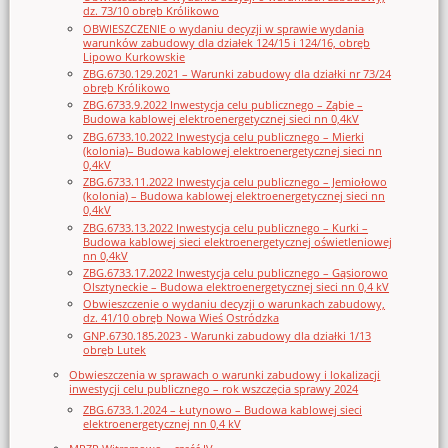
dz. 73/10 obręb Królikowo
OBWIESZCZENIE o wydaniu decyzji w sprawie wydania
warunków zabudowy dla działek 124/15 i 124/16, obręb
Lipowo Kurkowskie
ZBG.6730.129.2021 – Warunki zabudowy dla działki nr 73/24
obręb Królikowo
ZBG.6733.9.2022 Inwestycja celu publicznego – Ząbie –
Budowa kablowej elektroenergetycznej sieci nn 0,4kV
ZBG.6733.10.2022 Inwestycja celu publicznego – Mierki
(kolonia)– Budowa kablowej elektroenergetycznej sieci nn
0,4kV
ZBG.6733.11.2022 Inwestycja celu publicznego – Jemiołowo
(kolonia) – Budowa kablowej elektroenergetycznej sieci nn
0,4kV
ZBG.6733.13.2022 Inwestycja celu publicznego – Kurki –
Budowa kablowej sieci elektroenergetycznej oświetleniowej
nn 0,4kV
ZBG.6733.17.2022 Inwestycja celu publicznego – Gąsiorowo
Olsztyneckie – Budowa elektroenergetycznej sieci nn 0,4 kV
Obwieszczenie o wydaniu decyzji o warunkach zabudowy,
dz. 41/10 obręb Nowa Wieś Ostródzka
GNP.6730.185.2023 - Warunki zabudowy dla działki 1/13
obręb Lutek
Obwieszczenia w sprawach o warunki zabudowy i lokalizacji
inwestycji celu publicznego – rok wszczęcia sprawy 2024
ZBG.6733.1.2024 – Łutynowo – Budowa kablowej sieci
elektroenergetycznej nn 0,4 kV