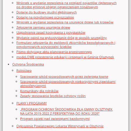
Wniosek o wydanie zezwolenia na przejazd pojazdów ciężarowych
po drodze gminnej objętej ograniczeniem tonażowym
Dotacje do budowy studni głębinowych
Dotacje na przydomowe oczyszczalnie
Wniosek o wydanie zezwolenia na usunięcie drzew lub krzewów
Zgłoszenie zamiaru usunięcia drzew
Uzgodnienie zasad korzystania z przystanków
Wydanie opinii na wykorzystanie dróg w sposób szczególny
Formularz zgłoszenia do ewidencji zbiorników bezodpływowych i
przydomowych oczyszczalni ścieków
Pismo dotyczące aktu planowania przestrzennego
modeLOWE przestrzenie edukacji i integracji w Gminie Olsztynek
Ochrona Środowiska
Rolnictwo
Szacowanie szkód spowodowanych przez zwierzęta łowne
Szacowanie szkód spowodowanych niekorzystnymi zjawiskami
atmosferycznymi
Komunikaty dla rolników
Zasady stosowania środków ochrony roślin
PLANY I PROGRAMY
„PROGRAM OCHRONY ŚRODOWISKA DLA GMINY OLSZTYNEK
NA LATA 2019-2022 Z PERSPEKTYWĄ DO ROKU 2026”
Program opieki nad zwierzętami bezdomnymi
Ogloszenie Powiatowego Lekarza Weterynarii w Olsztynie