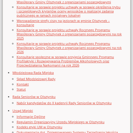
Współpracy Gminy Olsztynek z organizacjami pozarządowymi
Konsultacje w sprawie projektu uchwały w sprawie określenia trybu
i szczegółowych kryteriów oceny wniosków o realizację zadania
publicznego w ramach inicjatywy lokalnej
Wprowadzenie strefy ciszy na jeziorach w gminie Olsztynek –
konsultacje
Konsultacje w sprawie projektu uchwały Rocznego Programu
Współpracy Gminy Olsztynek z organizacjami pozarządowymi na rok
2025
Konsultacje w sprawie projektu uchwały Rocznego Programu
Współpracy Gminy Olsztynek z organizacjami pozarządowymi na rok
2026
Konsultacje społeczne w sprawie przyjęcia Gminnego Programu
Profilaktyki i Rozwiązywania Problemów Alkoholowych oraz
Przeciwdziałania Narkomanii na rok 2026
Młodzieżowa Rada Miejska
Skład Młodzieżowej Rady
Kontakt
Statut
Rada Seniorów w Olsztynku
Nabór kandydatów do II kadencji Rady Seniorów w Olsztynku
Urząd Miejski
Informacje Ogólne
Regulamin Organizacyjny Urzedu Miejskiego w Olsztynku
Kodeks etyki UM w Olsztynku
Dokumentacja dot. Zintegrowanego Systemu Zarządzania Jakością