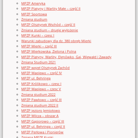
MPZP Ameryka
MPZP Platyny i Warlity Małe – część II
MPZP Sportowa
Zmiana studium
MPZP Olsztynek Wschód – część II
Zmiana studium – drugie wyłożenie
MPZP Kunki – czesc I
Warunki zabudowy dla dz. 380 obręb Mierki
MPZP Mierki – część III
MPZP Mierkowska, Zielona i Polna
MPZP Platyny, Warlity, Elgnówko, Gaj, Wigwałd i Zawady
Zmiana Studium 2021
MPZP węzeł Olsztynek Zachód
MPZP Waplewo – część IV
MPZP ul. Behringa
MPZP Królikowo – czesc I
MPZP Waplewo – czesc V
Zmiana studium 2022
MPZP Pawłowo – część III
Zmiana studium 2022 II
MPZP jezioro Jemiołowo
MPZP Wilcza – obszar A
MPZP Gąsiorowo – część III
MPZP ul. Behringa – część II
MPZP Perłowa i Pionierów
Zmiana MPZP Kunki