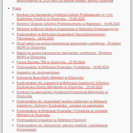
alkoholowych w 2026 roku na terenie miasta i gminy Olsztynek
Praca
Konkurs na stanowisko dyrektora Szkoły Podstawowej nr 1 im.
Noblistów Polskich w Olsztynku - 19.06.2026
Dyrektor Zespołu Szkolno-Przedszkolnego w Waplewie - 14.08.2025
Referent w Biurze Obsługi Interesanta w Referacie Organizacyjnym
Podinspektor w Referacie Gospodarki Nieruchomościami i
Planowania - 24.02.2025
Drugi nabór na wolne kierownicze stanowisko urzędnicze - Dyrektor
MOPS w Olsztynku
Nabór na wolne kierownicze stanowisko urzędnicze - Dyrektor
MOPS w Olsztynku
Prezes Zarządu TBS w Olsztynku - 27.09.2024
Podinspektor w Referacie Finansów i Podatków - 19.08.2024
Inspektor ds. drogownictwa
Kierownik Biura Rady Miejskiej w Olsztynku
Podinspektor ds. inwestycji w Referacie Inwestycji i Ochrony
Środowiska Urzędu Miejskiego w Olsztynku - 25.09.2023
Konkurs na stanowisko dyrektora Przedszkola Miejskiego w
Olsztynku
Podinspektor ds. gospodarki wodno-ściekowej w Referacie
Inwestycji i Ochrony Środowiska - umowa na zastępstwo
Podinspektor w Referacie Finansów i Podatków w Urzędzie
Miejskim w Olsztynku
Podinspektor/inspektor w Referacie Promocji
Podinspektor ds. obronnych, obrony cywilnej i zarządzania
kryzysowego