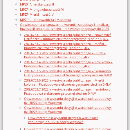
MPZP Ameryka-część II
MPZP Mrongowiusza-część VI
MPZP Mierki – część IV
MPZP ul. Grunwaldzka i Mazurska
Obwieszczenia w sprawach o warunki zabudowy i lokalizacji
inwestycji celu publicznego – rok wszczęcia sprawy do 2023
ZBG.6733.1.2022 Inwestycja celu publicznego – Nowa Wieś
Ostródzka – Budowa elektroenergetycznej sieci nn 0,4kV
ZBG.6733.2.2022 Inwestycja celu publicznego – Mańki –
Budowa elektroenergetycznej sieci nn 0,4kV
ZBG.6733.3.2022 Inwestycja celu publicznego – Lutek –
Budowa elektroenergetycznej sieci nn 0,4kV
ZBG.6733.4.2022 Inwestycja celu publicznego – Królikowo –
Budowa elektroenergetycznej sieci nn 0,4kV
ZBG.6733.5.2022 Inwestycja celu publicznego – Gąsiorowo
Olsztyneckie – Budowa elektroenergetycznej sieci nn 0,4kV
ZBG.6733.6.2022 Inwestycja celu publicznego – Mierki
kolonia – Przebudowa elektroenergetycznej sieci nn 0,4kV
ZBG.6733.7.2022 Inwestycja celu publicznego – Jemiołowo –
Przebudowa elektroenergetycznej sieci nn 0,4kV
Obwieszczenie o wydaniu decyzji o warunkach zabudowy,
dz. 36/27 obręb Waplewo
Obwieszczenie o wydaniu decyzji o warunkach zabudowy,
dz. 36/26 obręb Waplewo
Obwieszczenie o wydaniu decyzji o warunkach
zabudowy, dz. 36/26 obręb Waplewo
Obwieszczenie o wydaniu decyzji o warunkach zabudowy,