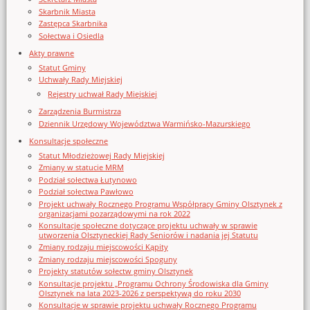
Skarbnik Miasta
Zastępca Skarbnika
Sołectwa i Osiedla
Akty prawne
Statut Gminy
Uchwały Rady Miejskiej
Rejestry uchwał Rady Miejskiej
Zarządzenia Burmistrza
Dziennik Urzędowy Województwa Warmińsko-Mazurskiego
Konsultacje społeczne
Statut Młodzieżowej Rady Miejskiej
Zmiany w statucie MRM
Podział sołectwa Łutynowo
Podział sołectwa Pawłowo
Projekt uchwały Rocznego Programu Współpracy Gminy Olsztynek z
organizacjami pozarządowymi na rok 2022
Konsultacje społeczne dotyczące projektu uchwały w sprawie
utworzenia Olsztyneckiej Rady Seniorów i nadania jej Statutu
Zmiany rodzaju miejscowości Kąpity
Zmiany rodzaju miejscowości Spoguny
Projekty statutów sołectw gminy Olsztynek
Konsultacje projektu „Programu Ochrony Środowiska dla Gminy
Olsztynek na lata 2023-2026 z perspektywą do roku 2030
Konsultacje w sprawie projektu uchwały Rocznego Programu