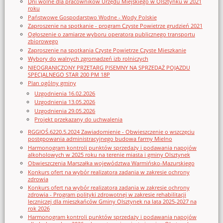
Dni wolne dla pracowników Urzędu Miejskiego w Olsztynku w 2021
roku
Państwowe Gospodarstwo Wodne - Wody Polskie
Zaproszenie na spotkanie - program Czyste Powietrze grudzień 2021
Ogłoszenie o zamiarze wyboru operatora publicznego transportu
zbiorowego
Zaproszenie na spotkania Czyste Powietrze Czyste Mieszkanie
Wybory do walnych zgromadzeń izb rolniczych
NIEOGRANICZONY PRZETARG PISEMNY NA SPRZEDAŻ POJAZDU
SPECJALNEGO STAR 200 PM 18P
Plan ogólny gminy
Uzgodnienia 16.02.2026
Uzgodnienia 13.05.2026
Uzgodnienia 29.05.2026
Projekt przekazany do uchwalenia
RGGIOŚ.6220.5.2024 Zawiadomienie - Obwieszczenie o wszczęciu
postępowania administracyjnego budowa farmy Mielno
Harmonogram kontroli punktów sprzedaży i podawania napojów
alkoholowych w 2025 roku na terenie miasta i gminy Olsztynek
Obwieszczenia Marszałka województwa Warmińsko-Mazurskiego
Konkurs ofert na wybór realizatora zadania w zakresie ochrony
zdrowia
Konkurs ofert na wybór realizatora zadania w zakresie ochrony
zdrowia - Program polityki zdrowotnej w zakresie rehabilitacji
leczniczej dla mieszkańców Gminy Olsztynek na lata 2025-2027 na
rok 2026
Harmonogram kontroli punktów sprzedaży i podawania napojów