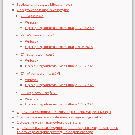
Społeczna Inicjatywa Mieszkaniowa
Zintegrowane plany inwestycyjne
ZPI Gąsiorowo
Wniosek
Opinie, uzgodnienia i konsultacje 17.07.2026
ZPI Waplewo – część VI
Wniosek
Opinie, uzgodnienia i konsultacje 5.06.2026
ZPI Łutynowo – część II
Wniosek
Opinie, uzgodnienia i konsultacje 17.07.2026
ZPI Witramowo – część VI
Wniosek
Opinie, uzgodnienia i konsultacje 17.07.2026
ZPI Waplewo – część VII
Wniosek
Opinie, uzgodnienia i konsultacje 17.07.2026
Ogłoszenia Warmińsko-Mazurskiego Urzędu Wojewódzkiego
Ogłoszenie o najmie lokalu mieszkalnego w Elgnówku
Ogłoszenie o zamiarze wyboru operatora
Ogłoszenie o zamiarze wyboru operatora publicznego transportu
zbiorowego w trybie przetargu nieograniczonego