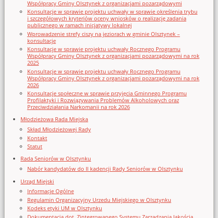
Współpracy Gminy Olsztynek z organizacjami pozarządowymi
Konsultacje w sprawie projektu uchwały w sprawie określenia trybu
i szczegółowych kryteriów oceny wniosków o realizację zadania
publicznego w ramach inicjatywy lokalnej
Wprowadzenie strefy ciszy na jeziorach w gminie Olsztynek –
konsultacje
Konsultacje w sprawie projektu uchwały Rocznego Programu
Współpracy Gminy Olsztynek z organizacjami pozarządowymi na rok
2025
Konsultacje w sprawie projektu uchwały Rocznego Programu
Współpracy Gminy Olsztynek z organizacjami pozarządowymi na rok
2026
Konsultacje społeczne w sprawie przyjęcia Gminnego Programu
Profilaktyki i Rozwiązywania Problemów Alkoholowych oraz
Przeciwdziałania Narkomanii na rok 2026
Młodzieżowa Rada Miejska
Skład Młodzieżowej Rady
Kontakt
Statut
Rada Seniorów w Olsztynku
Nabór kandydatów do II kadencji Rady Seniorów w Olsztynku
Urząd Miejski
Informacje Ogólne
Regulamin Organizacyjny Urzedu Miejskiego w Olsztynku
Kodeks etyki UM w Olsztynku
Dokumentacja dot. Zintegrowanego Systemu Zarządzania Jakością