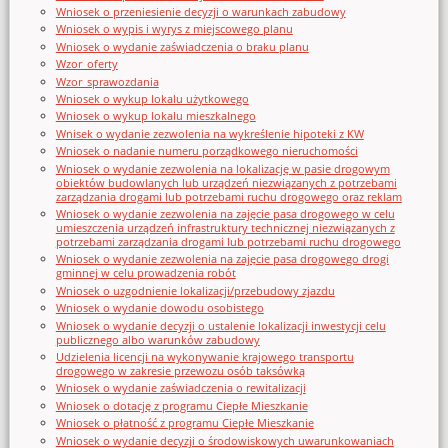
Wniosek o przeniesienie decyzji o warunkach zabudowy
Wniosek o wypis i wyrys z miejscowego planu
Wniosek o wydanie zaświadczenia o braku planu
Wzor_oferty
Wzor_sprawozdania
Wniosek o wykup lokalu użytkowego
Wniosek o wykup lokalu mieszkalnego
Wnisek o wydanie zezwolenia na wykreślenie hipoteki z KW
Wniosek o nadanie numeru porządkowego nieruchomości
Wniosek o wydanie zezwolenia na lokalizację w pasie drogowym
obiektów budowlanych lub urządzeń niezwiązanych z potrzebami
zarządzania drogami lub potrzebami ruchu drogowego oraz reklam
Wniosek o wydanie zezwolenia na zajęcie pasa drogowego w celu
umieszczenia urządzeń infrastruktury technicznej niezwiązanych z
potrzebami zarządzania drogami lub potrzebami ruchu drogowego
Wniosek o wydanie zezwolenia na zajęcie pasa drogowego drogi
gminnej w celu prowadzenia robót
Wniosek o uzgodnienie lokalizacji/przebudowy zjazdu
Wniosek o wydanie dowodu osobistego
Wniosek o wydanie decyzji o ustalenie lokalizacji inwestycji celu
publicznego albo warunków zabudowy
Udzielenia licencji na wykonywanie krajowego transportu
drogowego w zakresie przewozu osób taksówką
Wniosek o wydanie zaświadczenia o rewitalizacji
Wniosek o dotację z programu Ciepłe Mieszkanie
Wniosek o płatność z programu Ciepłe Mieszkanie
Wniosek o wydanie decyzji o środowiskowych uwarunkowaniach