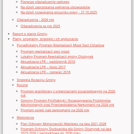
Pierwsze oświadczenie radnego
Na dzień zaprzestania pełnienia obowiązków
Na dzień rozwiązania stosunku pracy - 27.10.2025
Oświadczenia - 2026 rok
Oświadczenia za rok 2025
Raport o stanie Gminy
Plany, programy, strategie i ich wykonanie
Ponadlokalny Program Rewitalizacji Miast Sieci Cittaslow
Program rewitalizacji sieci miast
Lokalny Program Rewitalizacji gminy Olsztynek
Aktualizacja LPR – październik 2016
Aktualizacja LPR – lipiec 2017
Aktualizacja LPR – czerwiec 2018
Strategia Rozwoju Gminy
Roczne
Program współpracy z organizacjami pozarządowymi na 2026
rok
Gminny Program Profilaktyki i Rozwiązywania Problemów
Alkoholowych oraz Przeciwdziałania Narkomanii na 2026 rok
Program opieki nad zwierzętami na 2026 rok
Wieloletnie
Plan Odnowy Miejscowości Waplewo na lata 2021-2028
Program Ochrony Środowiska dla Gminy Olsztynek na lata
2023-2026 z perspektywą do 2030 roku