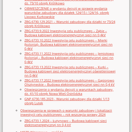
dz. 73/10 obręb Królikowo
OBWIESZCZENIE o wydaniu decyzji w sprawie wydania
warunków zabudowy dla działek 124/15 i 124/16, obręb
Lipowo Kurkowskie
ZBG.6730.129.2021 – Warunki zabudowy dla działki nr 73/24
obręb Królikowo
ZBG.6733.9.2022 Inwestycja celu publicznego – Ząbie –
Budowa kablowej elektroenergetycznej sieci nn 0,4kV
ZBG.6733.10.2022 Inwestycja celu publicznego – Mierki
(kolonia)– Budowa kablowej elektroenergetycznej sieci nn
0,4kV
ZBG.6733.11.2022 Inwestycja celu publicznego – Jemiołowo
(kolonia) – Budowa kablowej elektroenergetycznej sieci nn
0,4kV
ZBG.6733.13.2022 Inwestycja celu publicznego – Kurki –
Budowa kablowej sieci elektroenergetycznej oświetleniowej
nn 0,4kV
ZBG.6733.17.2022 Inwestycja celu publicznego – Gąsiorowo
Olsztyneckie – Budowa elektroenergetycznej sieci nn 0,4 kV
Obwieszczenie o wydaniu decyzji o warunkach zabudowy,
dz. 41/10 obręb Nowa Wieś Ostródzka
GNP.6730.185.2023 - Warunki zabudowy dla działki 1/13
obręb Lutek
Obwieszczenia w sprawach o warunki zabudowy i lokalizacji
inwestycji celu publicznego – rok wszczęcia sprawy 2024
ZBG.6733.1.2024 – Łutynowo – Budowa kablowej sieci
elektroenergetycznej nn 0,4 kV