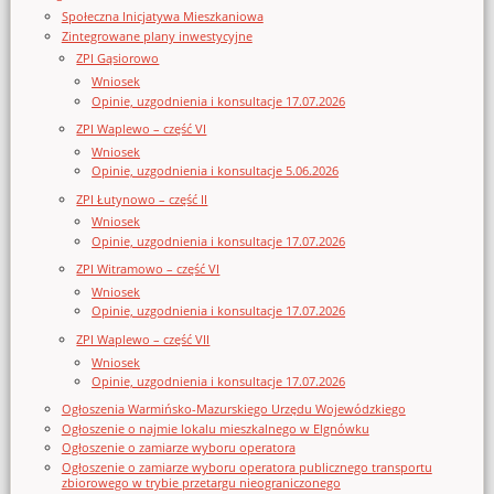
Społeczna Inicjatywa Mieszkaniowa
Zintegrowane plany inwestycyjne
ZPI Gąsiorowo
Wniosek
Opinie, uzgodnienia i konsultacje 17.07.2026
ZPI Waplewo – część VI
Wniosek
Opinie, uzgodnienia i konsultacje 5.06.2026
ZPI Łutynowo – część II
Wniosek
Opinie, uzgodnienia i konsultacje 17.07.2026
ZPI Witramowo – część VI
Wniosek
Opinie, uzgodnienia i konsultacje 17.07.2026
ZPI Waplewo – część VII
Wniosek
Opinie, uzgodnienia i konsultacje 17.07.2026
Ogłoszenia Warmińsko-Mazurskiego Urzędu Wojewódzkiego
Ogłoszenie o najmie lokalu mieszkalnego w Elgnówku
Ogłoszenie o zamiarze wyboru operatora
Ogłoszenie o zamiarze wyboru operatora publicznego transportu
zbiorowego w trybie przetargu nieograniczonego