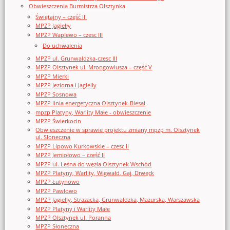
Obwieszczenia Burmistrza Olsztynka
Świętajny – część III
MPZP Jagiełły
MPZP Waplewo – czesc III
Do uchwalenia
MPZP ul. Grunwaldzka-czesc III
MPZP Olsztynek ul. Mrongowiusza – część V
MPZP Mierki
MPZP Jeziorna i Jagielly
MPZP Sosnowa
MPZP linia energetyczna Olsztynek-Biesal
mpzp Platyny, Warlity Małe - obwieszczenie
MPZP Świerkocin
Obwieszczenie w sprawie projektu zmiany mpzp m. Olsztynek
ul. Słoneczna
MPZP Lipowo Kurkowskie – czesc II
MPZP Jemiołowo – część II
MPZP ul. Leśna do węzła Olsztynek Wschód
MPZP Platyny, Warlity, Wigwałd, Gaj, Drwęck
MPZP Łutynowo
MPZP Pawłowo
MPZP Jagielly, Strazacka, Grunwaldzka, Mazurska, Warszawska
MPZP Platyny i Warlity Małe
MPZP Olsztynek ul. Poranna
MPZP Słoneczna