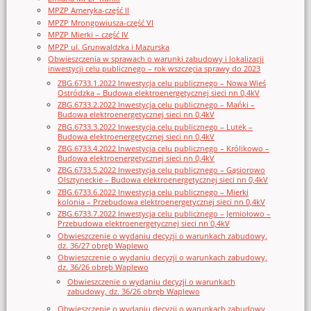
MPZP Ameryka-część II
MPZP Mrongowiusza-część VI
MPZP Mierki – część IV
MPZP ul. Grunwaldzka i Mazurska
Obwieszczenia w sprawach o warunki zabudowy i lokalizacji
inwestycji celu publicznego – rok wszczęcia sprawy do 2023
ZBG.6733.1.2022 Inwestycja celu publicznego – Nowa Wieś
Ostródzka – Budowa elektroenergetycznej sieci nn 0,4kV
ZBG.6733.2.2022 Inwestycja celu publicznego – Mańki –
Budowa elektroenergetycznej sieci nn 0,4kV
ZBG.6733.3.2022 Inwestycja celu publicznego – Lutek –
Budowa elektroenergetycznej sieci nn 0,4kV
ZBG.6733.4.2022 Inwestycja celu publicznego – Królikowo –
Budowa elektroenergetycznej sieci nn 0,4kV
ZBG.6733.5.2022 Inwestycja celu publicznego – Gąsiorowo
Olsztyneckie – Budowa elektroenergetycznej sieci nn 0,4kV
ZBG.6733.6.2022 Inwestycja celu publicznego – Mierki
kolonia – Przebudowa elektroenergetycznej sieci nn 0,4kV
ZBG.6733.7.2022 Inwestycja celu publicznego – Jemiołowo –
Przebudowa elektroenergetycznej sieci nn 0,4kV
Obwieszczenie o wydaniu decyzji o warunkach zabudowy,
dz. 36/27 obręb Waplewo
Obwieszczenie o wydaniu decyzji o warunkach zabudowy,
dz. 36/26 obręb Waplewo
Obwieszczenie o wydaniu decyzji o warunkach
zabudowy, dz. 36/26 obręb Waplewo
Obwieszczenie o wydaniu decyzji o warunkach zabudowy,