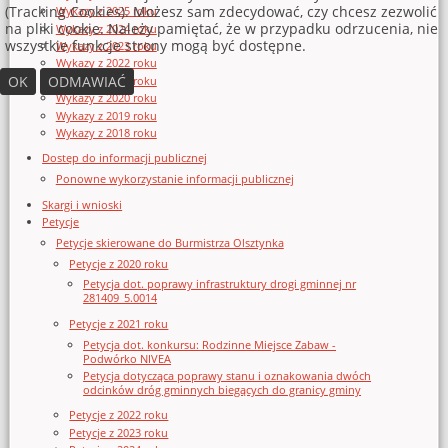
(Tracking Cookies). Możesz sam zdecydować, czy chcesz zezwolić
Wykazy z 2025 roku
na pliki cookie. Należy pamiętać, że w przypadku odrzucenia, nie
Wykazy z 2024 roku
wszystkie funkcje strony mogą być dostępne.
Wykazy z 2023 roku
Wykazy z 2022 roku
OK
ODMAWIAĆ
Wykazy z 2021 roku
Wykazy z 2020 roku
Wykazy z 2019 roku
Wykazy z 2018 roku
Dostęp do informacji publicznej
Ponowne wykorzystanie informacji publicznej
Skargi i wnioski
Petycje
Petycje skierowane do Burmistrza Olsztynka
Petycje z 2020 roku
Petycja dot. poprawy infrastruktury drogi gminnej nr
281409_5.0014
Petycje z 2021 roku
Petycja dot. konkursu: Rodzinne Miejsce Zabaw -
Podwórko NIVEA
Petycja dotycząca poprawy stanu i oznakowania dwóch
odcinków dróg gminnych biegących do granicy gminy
Petycje z 2022 roku
Petycje z 2023 roku