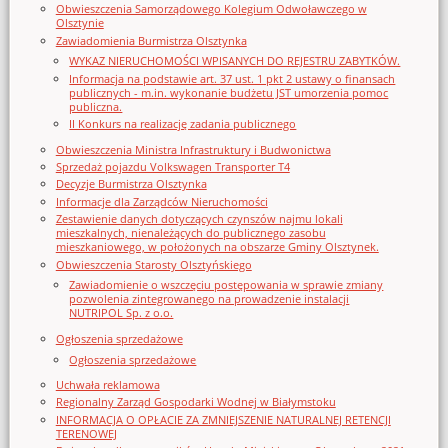
Obwieszczenia Samorządowego Kolegium Odwoławczego w
Olsztynie
Zawiadomienia Burmistrza Olsztynka
WYKAZ NIERUCHOMOŚCI WPISANYCH DO REJESTRU ZABYTKÓW.
Informacja na podstawie art. 37 ust. 1 pkt 2 ustawy o finansach
publicznych - m.in. wykonanie budżetu JST umorzenia pomoc
publiczna.
II Konkurs na realizację zadania publicznego
Obwieszczenia Ministra Infrastruktury i Budwonictwa
Sprzedaż pojazdu Volkswagen Transporter T4
Decyzje Burmistrza Olsztynka
Informacje dla Zarządców Nieruchomości
Zestawienie danych dotyczących czynszów najmu lokali
mieszkalnych, nienależących do publicznego zasobu
mieszkaniowego, w położonych na obszarze Gminy Olsztynek.
Obwieszczenia Starosty Olsztyńskiego
Zawiadomienie o wszczęciu postępowania w sprawie zmiany
pozwolenia zintegrowanego na prowadzenie instalacji
NUTRIPOL Sp. z o.o.
Ogłoszenia sprzedażowe
Ogłoszenia sprzedażowe
Uchwała reklamowa
Regionalny Zarząd Gospodarki Wodnej w Białymstoku
INFORMACJA O OPŁACIE ZA ZMNIEJSZENIE NATURALNEJ RETENCJI
TERENOWEJ