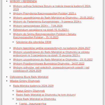
WYBORY I REFERENDA
Wybory sołtysa Sołectwa Zezuty w trakcie trwania kadencji 2024-
2029
Wybory Prezydenta Rzeczypospolitej Polskiej 2025 r.
Wybory uzupełniające do Rady Miejskiej w Olsztynku - 25.05.2025 r
Wybory do Parlamentu Europejskiego - 9 czerwca 2024 r.
Wybory samorządowe 2024 r. - 7.04.2024
Referendum zarządzone na dzień 15.10.2023 r.
Wybory do Sejmu Rzeczypospolitej Polskiej i Senatu
Rzeczypospolitej Polskiej - 15.10.2023
Szkolenie dla członków OKW
Wybory ławników sądów powszechnych na kadencję 2024-2027
Wybory uzupełniające do Rady Miejskiej w Olsztynku w okręgu
wyborczym nr 3 zarządzone na dzień 15 stycznia 2023 r.
Wybory uzupełniające do Rady Miejskiej w Olsztynku - 23.10.2022
Wybory Przedterminowe Burmistrza Olsztynka - 24.07.2022
Wybory sołtysów, rad sołeckich, przewodniczących osiedli i rad
osiedlowych 2024-2029
Ogłoszenia Biura Rady Miejskiej
Władze Gminy Olsztynek
Rada Miejska kadencja 2024-2029
Statut Gminy Olsztynek
Radni Rady Miejskiej w Olsztynku (w tym dyżury)
Sesje Rady Miejskiej w Olsztynku
I sesja - inauguracyjna