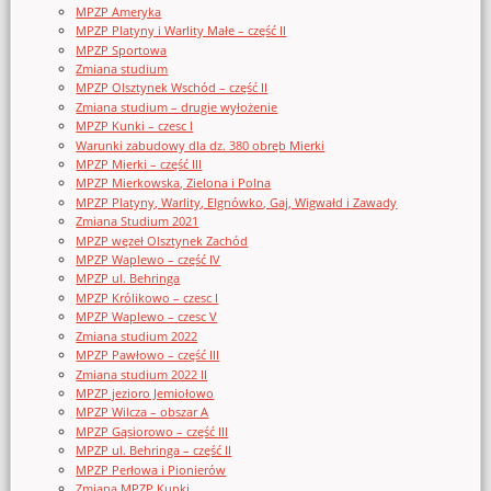
MPZP Ameryka
MPZP Platyny i Warlity Małe – część II
MPZP Sportowa
Zmiana studium
MPZP Olsztynek Wschód – część II
Zmiana studium – drugie wyłożenie
MPZP Kunki – czesc I
Warunki zabudowy dla dz. 380 obręb Mierki
MPZP Mierki – część III
MPZP Mierkowska, Zielona i Polna
MPZP Platyny, Warlity, Elgnówko, Gaj, Wigwałd i Zawady
Zmiana Studium 2021
MPZP węzeł Olsztynek Zachód
MPZP Waplewo – część IV
MPZP ul. Behringa
MPZP Królikowo – czesc I
MPZP Waplewo – czesc V
Zmiana studium 2022
MPZP Pawłowo – część III
Zmiana studium 2022 II
MPZP jezioro Jemiołowo
MPZP Wilcza – obszar A
MPZP Gąsiorowo – część III
MPZP ul. Behringa – część II
MPZP Perłowa i Pionierów
Zmiana MPZP Kunki