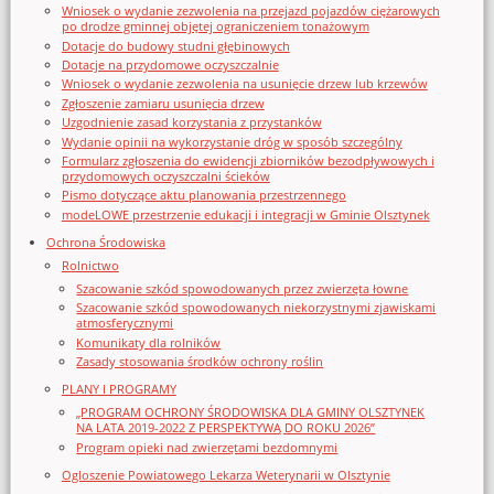
Wniosek o wydanie zezwolenia na przejazd pojazdów ciężarowych
po drodze gminnej objętej ograniczeniem tonażowym
Dotacje do budowy studni głębinowych
Dotacje na przydomowe oczyszczalnie
Wniosek o wydanie zezwolenia na usunięcie drzew lub krzewów
Zgłoszenie zamiaru usunięcia drzew
Uzgodnienie zasad korzystania z przystanków
Wydanie opinii na wykorzystanie dróg w sposób szczególny
Formularz zgłoszenia do ewidencji zbiorników bezodpływowych i
przydomowych oczyszczalni ścieków
Pismo dotyczące aktu planowania przestrzennego
modeLOWE przestrzenie edukacji i integracji w Gminie Olsztynek
Ochrona Środowiska
Rolnictwo
Szacowanie szkód spowodowanych przez zwierzęta łowne
Szacowanie szkód spowodowanych niekorzystnymi zjawiskami
atmosferycznymi
Komunikaty dla rolników
Zasady stosowania środków ochrony roślin
PLANY I PROGRAMY
„PROGRAM OCHRONY ŚRODOWISKA DLA GMINY OLSZTYNEK
NA LATA 2019-2022 Z PERSPEKTYWĄ DO ROKU 2026”
Program opieki nad zwierzętami bezdomnymi
Ogloszenie Powiatowego Lekarza Weterynarii w Olsztynie