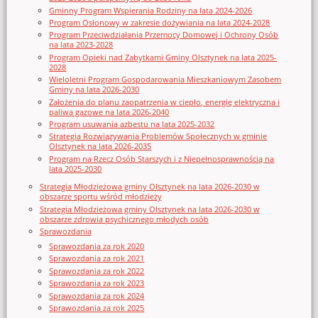
Gminny Program Wspierania Rodziny na lata 2024-2026
Program Osłonowy w zakresie dożywiania na lata 2024-2028
Program Przeciwdziałania Przemocy Domowej i Ochrony Osób
na lata 2023-2028
Program Opieki nad Zabytkami Gminy Olsztynek na lata 2025-
2028
Wieloletni Program Gospodarowania Mieszkaniowym Zasobem
Gminy na lata 2026-2030
Założenia do planu zaopatrzenia w ciepło, energię elektryczna i
paliwa gazowe na lata 2026-2040
Program usuwania azbestu na lata 2025-2032
Strategia Rozwiązywania Problemów Społecznych w gminie
Olsztynek na lata 2026-2035
Program na Rzecz Osób Starszych i z Niepełnosprawnością na
lata 2025-2030
Strategia Młodzieżowa gminy Olsztynek na lata 2026-2030 w
obszarze sportu wśród młodzieży
Strategia Młodzieżowa gminy Olsztynek na lata 2026-2030 w
obszarze zdrowia psychicznego młodych osób
Sprawozdania
Sprawozdania za rok 2020
Sprawozdania za rok 2021
Sprawozdania za rok 2022
Sprawozdania za rok 2023
Sprawozdania za rok 2024
Sprawozdania za rok 2025