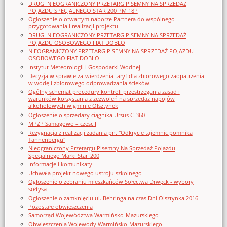
DRUGI NIEOGRANICZONY PRZETARG PISEMNY NA SPRZEDAŻ
POJAZDU SPECJALNEGO STAR 200 PM 18P
Ogłoszenie o otwartym naborze Partnera do wspólnego
przygotowania i realizacji projektu
DRUGI NIEOGRANICZONY PRZETARG PISEMNY NA SPRZEDAŻ
POJAZDU OSOBOWEGO FIAT DOBLO
NIEOGRANICZONY PRZETARG PISEMNY NA SPRZEDAŻ POJAZDU
OSOBOWEGO FIAT DOBLO
Instytut Meteorologii i Gospodarki Wodnej
Decyzja w sprawie zatwierdzenia taryf dla zbiorowego zaopatrzenia
w wodę i zbiorowego odprowadzania ścieków
Ogólny schemat procedury kontroli przestrzegania zasad i
warunków korzystania z zezwoleń na sprzedaż napojów
alkoholowych w gminie Olsztynek
Ogłoszenie o sprzedaży ciągnika Ursus C-360
MPZP Samagowo – czesc I
Rezygnacja z realizacji zadania pn. "Odkrycie tajemnic pomnika
Tannenbergu"
Nieograniczony Przetargu Pisemny Na Sprzedaż Pojazdu
Specjalnego Marki Star_200
Informacje i komunikaty
Uchwała projekt nowego ustroju szkolnego
Ogłoszenie o zebraniu mieszkańców Sołectwa Drwęck - wybory
sołtysa
Ogłoszenie o zamknięciu ul. Behringa na czas Dni Olsztynka 2016
Pozostałe obwieszczenia
Samorząd Województwa Warmińsko-Mazurskiego
Obwieszczenia Wojewody Warmińsko-Mazurskiego