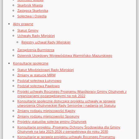
Skarbnik Miasta
Zastępca Skarbnika
Sołectwa i Osiedla
Akty prawne
Statut Gminy
Uchwały Rady Miejskiej
Rejestry uchwał Rady Miejskiej
Zarządzenia Burmistrza
Dziennik Urzędowy Województwa Warmińsko-Mazurskiego
Konsultacje społeczne
Statut Młodzieżowej Rady Miejskiej
Zmiany w statucie MRM
Podział sołectwa Łutynowo
Podział sołectwa Pawłowo
Projekt uchwały Rocznego Programu Współpracy Gminy Olsztynek z
organizacjami pozarządowymi na rok 2022
Konsultacje społeczne dotyczące projektu uchwały w sprawie
utworzenia Olsztyneckiej Rady Seniorów i nadania jej Statutu
Zmiany rodzaju miejscowości Kąpity
Zmiany rodzaju miejscowości Spoguny
Projekty statutów sołectw gminy Olsztynek
Konsultacje projektu „Programu Ochrony Środowiska dla Gminy
Olsztynek na lata 2023-2026 z perspektywą do roku 2030
Konsultacje w sprawie projektu uchwały Rocznego Programu