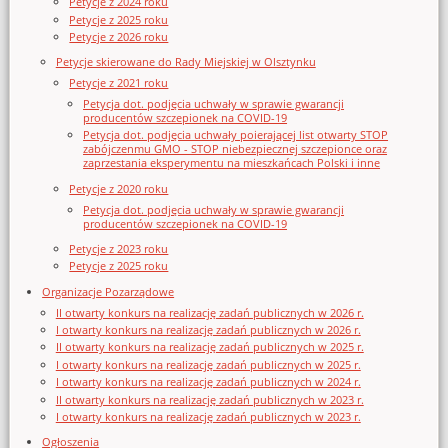
Petycje z 2024 roku
Petycje z 2025 roku
Petycje z 2026 roku
Petycje skierowane do Rady Miejskiej w Olsztynku
Petycje z 2021 roku
Petycja dot. podjęcia uchwały w sprawie gwarancji
producentów szczepionek na COVID-19
Petycja dot. podjęcia uchwały poierającej list otwarty STOP
zabójczenmu GMO - STOP niebezpiecznej szczepionce oraz
zaprzestania eksperymentu na mieszkańcach Polski i inne
Petycje z 2020 roku
Petycja dot. podjęcia uchwały w sprawie gwarancji
producentów szczepionek na COVID-19
Petycje z 2023 roku
Petycje z 2025 roku
Organizacje Pozarządowe
II otwarty konkurs na realizację zadań publicznych w 2026 r.
I otwarty konkurs na realizację zadań publicznych w 2026 r.
II otwarty konkurs na realizację zadań publicznych w 2025 r.
I otwarty konkurs na realizację zadań publicznych w 2025 r.
I otwarty konkurs na realizację zadań publicznych w 2024 r.
II otwarty konkurs na realizację zadań publicznych w 2023 r.
I otwarty konkurs na realizację zadań publicznych w 2023 r.
Ogłoszenia