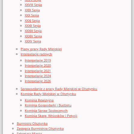
XXVIII Sesja
XXIX Sesja
XXX Sesja
XXXI Sesja
XXXII Sesja
XXXIII Sesja
XXXIV Sesja
XXXV Sesja
Plany pracy Rady Miejskiej
Interpelacje radnych
Interpelacje 2019
Interpelacje 2020
Interpelacje 2021
Interpelacje 2024
Interpelacje 2026
Sprawozdanie z pracy Rady Miejskiej w Olsztynku
Komisje Rady Miejskiej w Olsztynku
Komisja Rewizyjna
Komisja Gospodarki i Budżetu
Komisja Spraw Społecznych
Komisja Skarg, Wniosków i Petycji
Burmistrz Olsztynka
Zastępca Burmistrza Olsztynka
Sekretarz Miasta