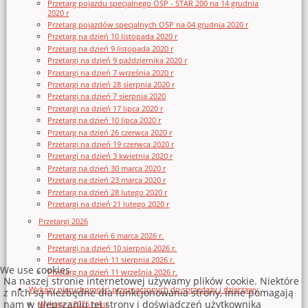
Przetarg pojazdu specjalnego OSP - STAR 200 na 14 grudnia
2020 r
Przetarg pojazdów specjalnych OSP na 04 grudnia 2020 r
Przetarg na dzień 10 listopada 2020 r
Przetarg na dzień 9 listopada 2020 r
Przetargi na dzień 9 października 2020 r
Przetargi na dzień 7 września 2020 r
Przetargi na dzień 28 sierpnia 2020 r
Przetargi na dzień 7 sierpnia 2020
Przetargi na dzień 17 lipca 2020 r
Przetarg na dzień 10 lipca 2020 r
Przetarg na dzień 26 czerwca 2020 r
Przetargi na dzień 19 czerwca 2020 r
Przetargi na dzień 3 kwietnia 2020 r
Przetarg na dzień 30 marca 2020 r
Przetarg na dzień 23 marca 2020 r
Przetarg na dzień 28 lutego 2020 r
Przetargi na dzień 21 lutego 2020 r
Przetargi 2026
Przetarg na dzień 6 marca 2026 r.
Przetargi na dzień 10 sierpnia 2026 r.
Przetarg na dzień 11 sierpnia 2026 r.
We use cookies
Przetarg na dzień 11 września 2026 r.
Na naszej stronie internetowej używamy plików cookie. Niektóre
Wykazy nieruchomości przeznaczonych do sprzedaży i dzierżawy
z nich są niezbędne dla funkcjonowania strony, inne pomagają
nam w ulepszaniu tej strony i doświadczeń użytkownika
Wykazy z 2026 roku