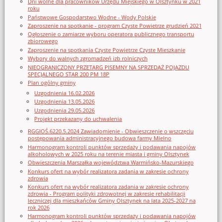
Dni wolne dla pracowników Urzędu Miejskiego w Olsztynku w 2021
roku
Państwowe Gospodarstwo Wodne - Wody Polskie
Zaproszenie na spotkanie - program Czyste Powietrze grudzień 2021
Ogłoszenie o zamiarze wyboru operatora publicznego transportu
zbiorowego
Zaproszenie na spotkania Czyste Powietrze Czyste Mieszkanie
Wybory do walnych zgromadzeń izb rolniczych
NIEOGRANICZONY PRZETARG PISEMNY NA SPRZEDAŻ POJAZDU
SPECJALNEGO STAR 200 PM 18P
Plan ogólny gminy
Uzgodnienia 16.02.2026
Uzgodnienia 13.05.2026
Uzgodnienia 29.05.2026
Projekt przekazany do uchwalenia
RGGIOŚ.6220.5.2024 Zawiadomienie - Obwieszczenie o wszczęciu
postępowania administracyjnego budowa farmy Mielno
Harmonogram kontroli punktów sprzedaży i podawania napojów
alkoholowych w 2025 roku na terenie miasta i gminy Olsztynek
Obwieszczenia Marszałka województwa Warmińsko-Mazurskiego
Konkurs ofert na wybór realizatora zadania w zakresie ochrony
zdrowia
Konkurs ofert na wybór realizatora zadania w zakresie ochrony
zdrowia - Program polityki zdrowotnej w zakresie rehabilitacji
leczniczej dla mieszkańców Gminy Olsztynek na lata 2025-2027 na
rok 2026
Harmonogram kontroli punktów sprzedaży i podawania napojów