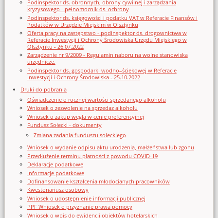
Podinspektor ds. obronnych, obrony cywilnej i zarządzania
kryzysowego - pełnomocnik ds. ochrony
Podinspektor ds. księgowości i podatku VAT w Referacie Finansów i
Podatków w Urzędzie Miejskim w Olsztynku
Oferta pracy na zastępstwo - podinspektor ds. drogownictwa w
Referacie Inwestycji i Ochrony Środowiska Urzędu Miejskiego w
Olsztynku - 26.07.2022
Zarządzenie nr 9/2009 - Regulamin naboru na wolne stanowiska
urzędnicze.
Podinspektor ds. gospodarki wodno–ściekowej w Referacie
Inwestycji i Ochrony Środowiska - 25.10.2022
Druki do pobrania
Oświadczenie o rocznej wartości sprzedanego alkoholu
Wniosek o zezwolenie na sprzedaz alkoholu
Wniosek o zakup węgla w cenie preferencyjnej
Fundusz Sołecki - dokumenty
Zmiana zadania funduszu sołeckiego
Wniosek o wydanie odpisu aktu urodzenia, małżeństwa lub zgonu
Przedłużenie terminu płatności z powodu COVID-19
Deklaracje podatkowe
Informacje podatkowe
Dofinansowanie kształcenia młodocianych pracowników
Kwestonariusz osobowy
Wniosek o udostępnienie informacji publicznej
PPF Wniosek o przyznanie prawa pomocy
Wniosek o wpis do ewidencji obiektów hotelarskich