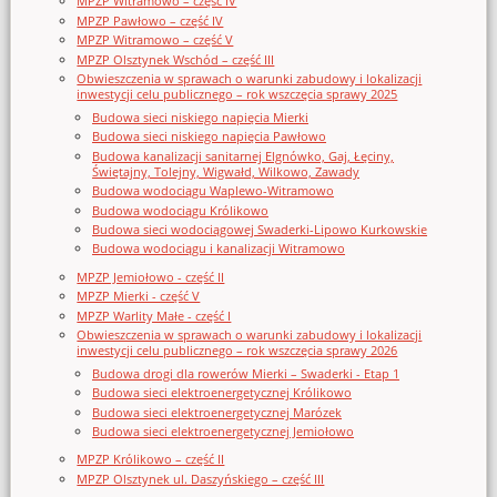
MPZP Witramowo – część IV
MPZP Pawłowo – część IV
MPZP Witramowo – część V
MPZP Olsztynek Wschód – część III
Obwieszczenia w sprawach o warunki zabudowy i lokalizacji
inwestycji celu publicznego – rok wszczęcia sprawy 2025
Budowa sieci niskiego napięcia Mierki
Budowa sieci niskiego napięcia Pawłowo
Budowa kanalizacji sanitarnej Elgnówko, Gaj, Łęciny,
Świętajny, Tolejny, Wigwałd, Wilkowo, Zawady
Budowa wodociągu Waplewo-Witramowo
Budowa wodociągu Królikowo
Budowa sieci wodociągowej Swaderki-Lipowo Kurkowskie
Budowa wodociągu i kanalizacji Witramowo
MPZP Jemiołowo - część II
MPZP Mierki - część V
MPZP Warlity Małe - część I
Obwieszczenia w sprawach o warunki zabudowy i lokalizacji
inwestycji celu publicznego – rok wszczęcia sprawy 2026
Budowa drogi dla rowerów Mierki – Swaderki - Etap 1
Budowa sieci elektroenergetycznej Królikowo
Budowa sieci elektroenergetycznej Marózek
Budowa sieci elektroenergetycznej Jemiołowo
MPZP Królikowo – część II
MPZP Olsztynek ul. Daszyńskiego – część III