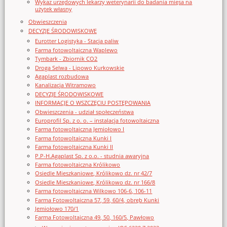
Wykaz urzędowych lekarzy weterynarii do badania mięsa na
użytek własny
Obwieszczenia
DECYZJE ŚRODOWISKOWE
Eurotter Logistyka - Stacja paliw
Farma fotowoltaiczna Waplewo
Tymbark - Zbiornik CO2
Droga Selwa - Lipowo Kurkowskie
Agaplast rozbudowa
Kanalizacja Witramowo
DECYZJE ŚRODOWISKOWE
INFORMACJE O WSZCZĘCIU POSTĘPOWANIA
Obwieszczenia - udział społeczeństwa
Europrofil Sp. z o. o. – instalacja fotowoltaiczna
Farma fotowoltaiczna Jemiołowo I
Farma fotowoltaiczna Kunki I
Farma fotowoltaiczna Kunki II
P.P-H.Agaplast Sp. z o.o. - studnia awaryjna
Farma fotowoltaiczna Królikowo
Osiedle Mieszkaniowe, Królikowo dz. nr 42/7
Osiedle Mieszkaniowe, Królikowo dz. nr 166/8
Farma fotowoltaiczna Wilkowo 106-6, 106-11
Farma Fotowoltaiczna 57, 59, 60/4, obręb Kunki
Jemiołowo 170/1
Farma Fotowoltaiczna 49, 50, 160/5, Pawłowo