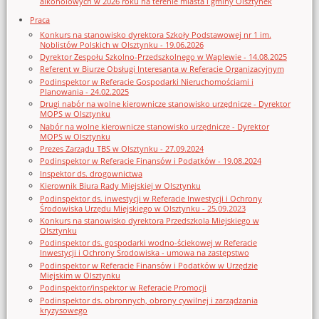
alkoholowych w 2026 roku na terenie miasta i gminy Olsztynek
Praca
Konkurs na stanowisko dyrektora Szkoły Podstawowej nr 1 im.
Noblistów Polskich w Olsztynku - 19.06.2026
Dyrektor Zespołu Szkolno-Przedszkolnego w Waplewie - 14.08.2025
Referent w Biurze Obsługi Interesanta w Referacie Organizacyjnym
Podinspektor w Referacie Gospodarki Nieruchomościami i
Planowania - 24.02.2025
Drugi nabór na wolne kierownicze stanowisko urzędnicze - Dyrektor
MOPS w Olsztynku
Nabór na wolne kierownicze stanowisko urzędnicze - Dyrektor
MOPS w Olsztynku
Prezes Zarządu TBS w Olsztynku - 27.09.2024
Podinspektor w Referacie Finansów i Podatków - 19.08.2024
Inspektor ds. drogownictwa
Kierownik Biura Rady Miejskiej w Olsztynku
Podinspektor ds. inwestycji w Referacie Inwestycji i Ochrony
Środowiska Urzędu Miejskiego w Olsztynku - 25.09.2023
Konkurs na stanowisko dyrektora Przedszkola Miejskiego w
Olsztynku
Podinspektor ds. gospodarki wodno-ściekowej w Referacie
Inwestycji i Ochrony Środowiska - umowa na zastępstwo
Podinspektor w Referacie Finansów i Podatków w Urzędzie
Miejskim w Olsztynku
Podinspektor/inspektor w Referacie Promocji
Podinspektor ds. obronnych, obrony cywilnej i zarządzania
kryzysowego