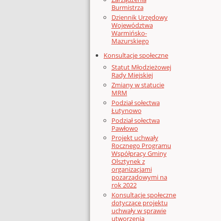
Burmistrza
Dziennik Urzędowy
Województwa
Warmińsko-
Mazurskiego
Konsultacje społeczne
Statut Młodzieżowej
Rady Miejskiej
Zmiany w statucie
MRM
Podział sołectwa
Łutynowo
Podział sołectwa
Pawłowo
Projekt uchwały
Rocznego Programu
Współpracy Gminy
Olsztynek z
organizacjami
pozarządowymi na
rok 2022
Konsultacje społeczne
dotyczące projektu
uchwały w sprawie
utworzenia