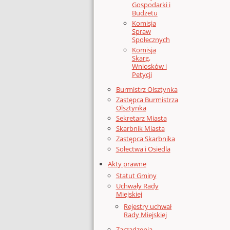
Gospodarki i
Budżetu
Komisja
Spraw
Społecznych
Komisja
Skarg,
Wniosków i
Petycji
Burmistrz Olsztynka
Zastępca Burmistrza
Olsztynka
Sekretarz Miasta
Skarbnik Miasta
Zastępca Skarbnika
Sołectwa i Osiedla
Akty prawne
Statut Gminy
Uchwały Rady
Miejskiej
Rejestry uchwał
Rady Miejskiej
Zarządzenia