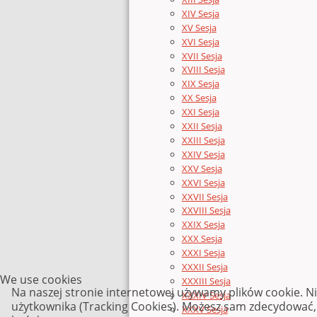
XIV Sesja
XV Sesja
XVI Sesja
XVII Sesja
XVIII Sesja
XIX Sesja
XX Sesja
XXI Sesja
XXII Sesja
XXIII Sesja
XXIV Sesja
XXV Sesja
XXVI Sesja
XXVII Sesja
XXVIII Sesja
XXIX Sesja
XXX Sesja
XXXI Sesja
XXXII Sesja
We use cookies
XXXIII Sesja
Na naszej stronie internetowej używamy plików cookie. N
XXXIV Sesja
użytkownika (Tracking Cookies). Możesz sam zdecydować, c
XXXV Sesja