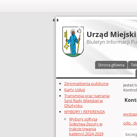
UDOSTĘPNIJ
Urząd Miejski
Biuletyn Informacji Pu
Menu główne
Strona główna
Tel
Dodatkowe zasoby (lewa kolumn
Zgromadzenia publiczne
Głównej 
Jesteś 
Karty Usług
Kontrol
Transmisja oraz nagrania
Kont
Sesji Rady Miejskiej w
Olsztynku
WYBORY I REFERENDA
wystap
Wybory sołtysa
odp._d
Sołectwa Zezuty w
trakcie trwania
kadencji 2024-2029
Szcze