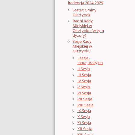
kadencja 2024-2029
Statut Gminy
Olsztynek
Radni Rady
Miejskiej w
Olsztynku (w tym
dyżury)
Sesje Rady
Miejskiej w
Olsztynku
I sesja -
inauguracyjna
II Sesja
III Sesja
IV Sesja
V Sesja
VI Sesja
VII Sesja
VIII Sesja
IX Sesja
X Sesja
XI Sesja
XII Sesja
XIII Sesja