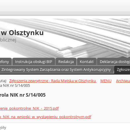
S
 w Olsztynku
blicznej
efony
Instrukcja obsługi BIP
Redakcja
Kontakt
Deklaracja dostę
Zintegrowany System Zarządzania oraz System Antykorupcyjny
Zgłosze
a)
zawartości
tutaj:
Zgłoszenia zewnętrzne - Rada Miejska w Olsztynku
MENU
Archiw
a NIK nr S/14/005
rola NIK nr S/14/005
ienie_pokontrolne_NIK_-_2015.pdf
o_NIK_na_wnioski_w_wystapieniu_pokontrolnym.pdf
góły