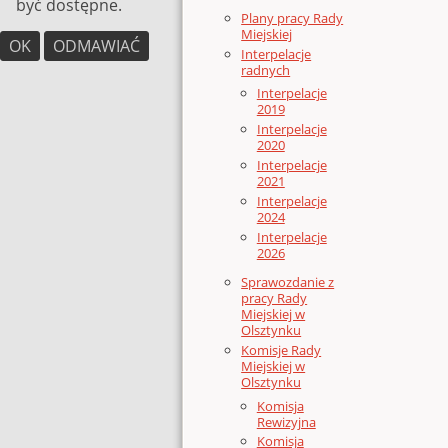
być dostępne.
Plany pracy Rady
Miejskiej
OK
ODMAWIAĆ
Interpelacje
radnych
Interpelacje
2019
Interpelacje
2020
Interpelacje
2021
Interpelacje
2024
Interpelacje
2026
Sprawozdanie z
pracy Rady
Miejskiej w
Olsztynku
Komisje Rady
Miejskiej w
Olsztynku
Komisja
Rewizyjna
Komisja