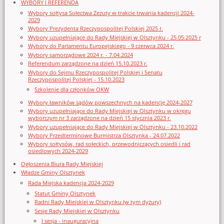
WYBORY I REFERENDA
Wybory sołtysa Sołectwa Zezuty w trakcie trwania kadencji 2024-
2029
Wybory Prezydenta Rzeczypospolitej Polskiej 2025 r.
Wybory uzupełniające do Rady Miejskiej w Olsztynku - 25.05.2025 r
Wybory do Parlamentu Europejskiego - 9 czerwca 2024 r.
Wybory samorządowe 2024 r. - 7.04.2024
Referendum zarządzone na dzień 15.10.2023 r.
Wybory do Sejmu Rzeczypospolitej Polskiej i Senatu
Rzeczypospolitej Polskiej - 15.10.2023
Szkolenie dla członków OKW
Wybory ławników sądów powszechnych na kadencję 2024-2027
Wybory uzupełniające do Rady Miejskiej w Olsztynku w okręgu
wyborczym nr 3 zarządzone na dzień 15 stycznia 2023 r.
Wybory uzupełniające do Rady Miejskiej w Olsztynku - 23.10.2022
Wybory Przedterminowe Burmistrza Olsztynka - 24.07.2022
Wybory sołtysów, rad sołeckich, przewodniczących osiedli i rad
osiedlowych 2024-2029
Ogłoszenia Biura Rady Miejskiej
Władze Gminy Olsztynek
Rada Miejska kadencja 2024-2029
Statut Gminy Olsztynek
Radni Rady Miejskiej w Olsztynku (w tym dyżury)
Sesje Rady Miejskiej w Olsztynku
I sesja - inauguracyjna