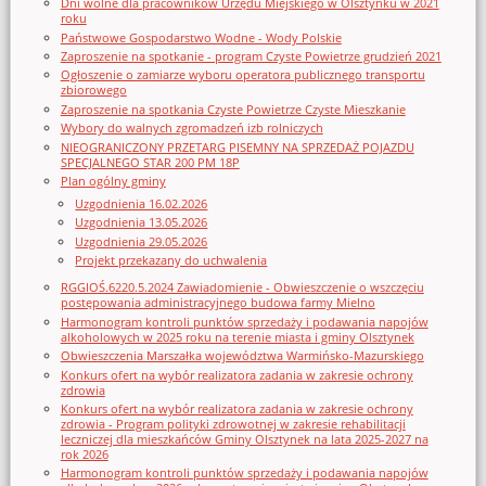
Dni wolne dla pracowników Urzędu Miejskiego w Olsztynku w 2021
roku
Państwowe Gospodarstwo Wodne - Wody Polskie
Zaproszenie na spotkanie - program Czyste Powietrze grudzień 2021
Ogłoszenie o zamiarze wyboru operatora publicznego transportu
zbiorowego
Zaproszenie na spotkania Czyste Powietrze Czyste Mieszkanie
Wybory do walnych zgromadzeń izb rolniczych
NIEOGRANICZONY PRZETARG PISEMNY NA SPRZEDAŻ POJAZDU
SPECJALNEGO STAR 200 PM 18P
Plan ogólny gminy
Uzgodnienia 16.02.2026
Uzgodnienia 13.05.2026
Uzgodnienia 29.05.2026
Projekt przekazany do uchwalenia
RGGIOŚ.6220.5.2024 Zawiadomienie - Obwieszczenie o wszczęciu
postępowania administracyjnego budowa farmy Mielno
Harmonogram kontroli punktów sprzedaży i podawania napojów
alkoholowych w 2025 roku na terenie miasta i gminy Olsztynek
Obwieszczenia Marszałka województwa Warmińsko-Mazurskiego
Konkurs ofert na wybór realizatora zadania w zakresie ochrony
zdrowia
Konkurs ofert na wybór realizatora zadania w zakresie ochrony
zdrowia - Program polityki zdrowotnej w zakresie rehabilitacji
leczniczej dla mieszkańców Gminy Olsztynek na lata 2025-2027 na
rok 2026
Harmonogram kontroli punktów sprzedaży i podawania napojów