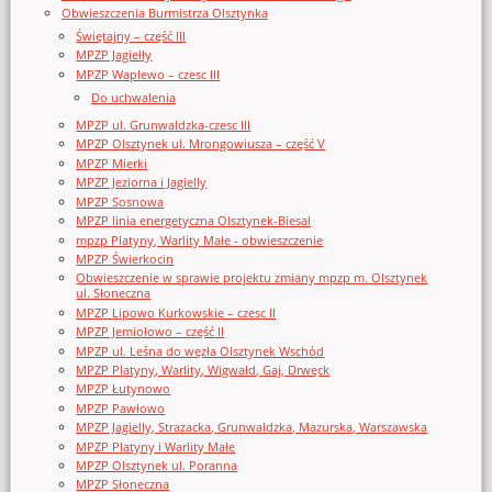
Obwieszczenia Burmistrza Olsztynka
Świętajny – część III
MPZP Jagiełły
MPZP Waplewo – czesc III
Do uchwalenia
MPZP ul. Grunwaldzka-czesc III
MPZP Olsztynek ul. Mrongowiusza – część V
MPZP Mierki
MPZP Jeziorna i Jagielly
MPZP Sosnowa
MPZP linia energetyczna Olsztynek-Biesal
mpzp Platyny, Warlity Małe - obwieszczenie
MPZP Świerkocin
Obwieszczenie w sprawie projektu zmiany mpzp m. Olsztynek
ul. Słoneczna
MPZP Lipowo Kurkowskie – czesc II
MPZP Jemiołowo – część II
MPZP ul. Leśna do węzła Olsztynek Wschód
MPZP Platyny, Warlity, Wigwałd, Gaj, Drwęck
MPZP Łutynowo
MPZP Pawłowo
MPZP Jagielly, Strazacka, Grunwaldzka, Mazurska, Warszawska
MPZP Platyny i Warlity Małe
MPZP Olsztynek ul. Poranna
MPZP Słoneczna