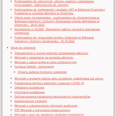
Podinspektor ds. obronnych, obrony cywilnej i zarządzania
kryzysowego - pełnomocnik ds. ochrony
Podinspektor ds. księgowości i podatku VAT w Referacie Finansów i
Podatków w Urzędzie Miejskim w Olsztynku
Oferta pracy na zastępstwo - podinspektor ds. drogownictwa w
Referacie Inwestycji i Ochrony Środowiska Urzędu Miejskiego w
Olsztynku - 26.07.2022
Zarządzenie nr 9/2009 - Regulamin naboru na wolne stanowiska
urzędnicze.
Podinspektor ds. gospodarki wodno–ściekowej w Referacie
Inwestycji i Ochrony Środowiska - 25.10.2022
Druki do pobrania
Oświadczenie o rocznej wartości sprzedanego alkoholu
Wniosek o zezwolenie na sprzedaz alkoholu
Wniosek o zakup węgla w cenie preferencyjnej
Fundusz Sołecki - dokumenty
Zmiana zadania funduszu sołeckiego
Wniosek o wydanie odpisu aktu urodzenia, małżeństwa lub zgonu
Przedłużenie terminu płatności z powodu COVID-19
Deklaracje podatkowe
Informacje podatkowe
Dofinansowanie kształcenia młodocianych pracowników
Kwestonariusz osobowy
Wniosek o udostępnienie informacji publicznej
PPF Wniosek o przyznanie prawa pomocy
Wniosek o wpis do ewidencji obiektów hotelarskich