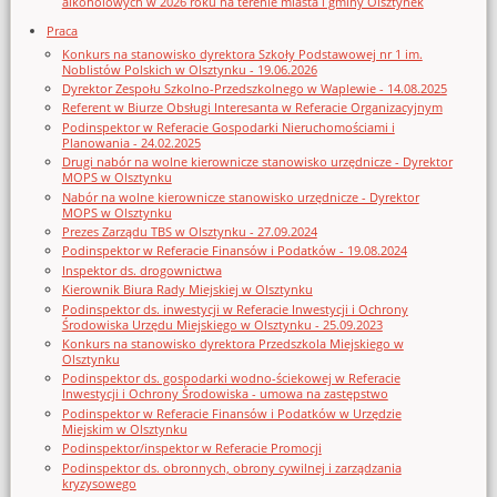
alkoholowych w 2026 roku na terenie miasta i gminy Olsztynek
Praca
Konkurs na stanowisko dyrektora Szkoły Podstawowej nr 1 im.
Noblistów Polskich w Olsztynku - 19.06.2026
Dyrektor Zespołu Szkolno-Przedszkolnego w Waplewie - 14.08.2025
Referent w Biurze Obsługi Interesanta w Referacie Organizacyjnym
Podinspektor w Referacie Gospodarki Nieruchomościami i
Planowania - 24.02.2025
Drugi nabór na wolne kierownicze stanowisko urzędnicze - Dyrektor
MOPS w Olsztynku
Nabór na wolne kierownicze stanowisko urzędnicze - Dyrektor
MOPS w Olsztynku
Prezes Zarządu TBS w Olsztynku - 27.09.2024
Podinspektor w Referacie Finansów i Podatków - 19.08.2024
Inspektor ds. drogownictwa
Kierownik Biura Rady Miejskiej w Olsztynku
Podinspektor ds. inwestycji w Referacie Inwestycji i Ochrony
Środowiska Urzędu Miejskiego w Olsztynku - 25.09.2023
Konkurs na stanowisko dyrektora Przedszkola Miejskiego w
Olsztynku
Podinspektor ds. gospodarki wodno-ściekowej w Referacie
Inwestycji i Ochrony Środowiska - umowa na zastępstwo
Podinspektor w Referacie Finansów i Podatków w Urzędzie
Miejskim w Olsztynku
Podinspektor/inspektor w Referacie Promocji
Podinspektor ds. obronnych, obrony cywilnej i zarządzania
kryzysowego