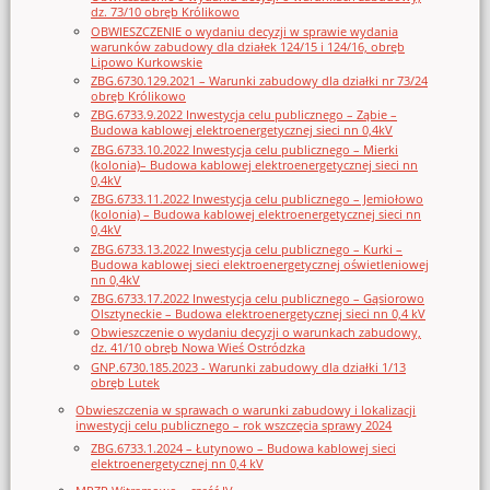
dz. 73/10 obręb Królikowo
OBWIESZCZENIE o wydaniu decyzji w sprawie wydania
warunków zabudowy dla działek 124/15 i 124/16, obręb
Lipowo Kurkowskie
ZBG.6730.129.2021 – Warunki zabudowy dla działki nr 73/24
obręb Królikowo
ZBG.6733.9.2022 Inwestycja celu publicznego – Ząbie –
Budowa kablowej elektroenergetycznej sieci nn 0,4kV
ZBG.6733.10.2022 Inwestycja celu publicznego – Mierki
(kolonia)– Budowa kablowej elektroenergetycznej sieci nn
0,4kV
ZBG.6733.11.2022 Inwestycja celu publicznego – Jemiołowo
(kolonia) – Budowa kablowej elektroenergetycznej sieci nn
0,4kV
ZBG.6733.13.2022 Inwestycja celu publicznego – Kurki –
Budowa kablowej sieci elektroenergetycznej oświetleniowej
nn 0,4kV
ZBG.6733.17.2022 Inwestycja celu publicznego – Gąsiorowo
Olsztyneckie – Budowa elektroenergetycznej sieci nn 0,4 kV
Obwieszczenie o wydaniu decyzji o warunkach zabudowy,
dz. 41/10 obręb Nowa Wieś Ostródzka
GNP.6730.185.2023 - Warunki zabudowy dla działki 1/13
obręb Lutek
Obwieszczenia w sprawach o warunki zabudowy i lokalizacji
inwestycji celu publicznego – rok wszczęcia sprawy 2024
ZBG.6733.1.2024 – Łutynowo – Budowa kablowej sieci
elektroenergetycznej nn 0,4 kV