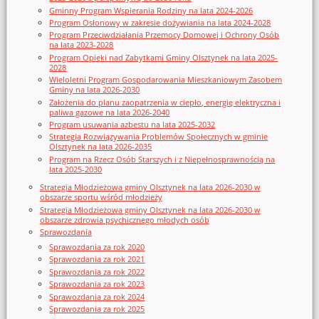
Gminny Program Wspierania Rodziny na lata 2024-2026
Program Osłonowy w zakresie dożywiania na lata 2024-2028
Program Przeciwdziałania Przemocy Domowej i Ochrony Osób
na lata 2023-2028
Program Opieki nad Zabytkami Gminy Olsztynek na lata 2025-
2028
Wieloletni Program Gospodarowania Mieszkaniowym Zasobem
Gminy na lata 2026-2030
Założenia do planu zaopatrzenia w ciepło, energię elektryczna i
paliwa gazowe na lata 2026-2040
Program usuwania azbestu na lata 2025-2032
Strategia Rozwiązywania Problemów Społecznych w gminie
Olsztynek na lata 2026-2035
Program na Rzecz Osób Starszych i z Niepełnosprawnością na
lata 2025-2030
Strategia Młodzieżowa gminy Olsztynek na lata 2026-2030 w
obszarze sportu wśród młodzieży
Strategia Młodzieżowa gminy Olsztynek na lata 2026-2030 w
obszarze zdrowia psychicznego młodych osób
Sprawozdania
Sprawozdania za rok 2020
Sprawozdania za rok 2021
Sprawozdania za rok 2022
Sprawozdania za rok 2023
Sprawozdania za rok 2024
Sprawozdania za rok 2025