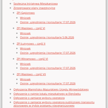
Społeczna Inicjatywa Mieszkaniowa
Zintegrowane plany inwestycyjne
ZPI Gąsiorowo
Wniosek
Opinie, uzgodnienia i konsultacje 17.07.2026
ZPI Waplewo – część VI
Wniosek
Opinie, uzgodnienia i konsultacje 5.06.2026
ZPI Łutynowo – część II
Wniosek
Opinie, uzgodnienia i konsultacje 17.07.2026
ZPI Witramowo – część VI
Wniosek
Opinie, uzgodnienia i konsultacje 17.07.2026
ZPI Waplewo – część VII
Wniosek
Opinie, uzgodnienia i konsultacje 17.07.2026
Ogłoszenia Warmińsko-Mazurskiego Urzędu Wojewódzkiego
Ogłoszenie o najmie lokalu mieszkalnego w Elgnówku
Ogłoszenie o zamiarze wyboru operatora
Ogłoszenie o zamiarze wyboru operatora publicznego transportu
zbiorowego w trybie przetargu nieograniczonego