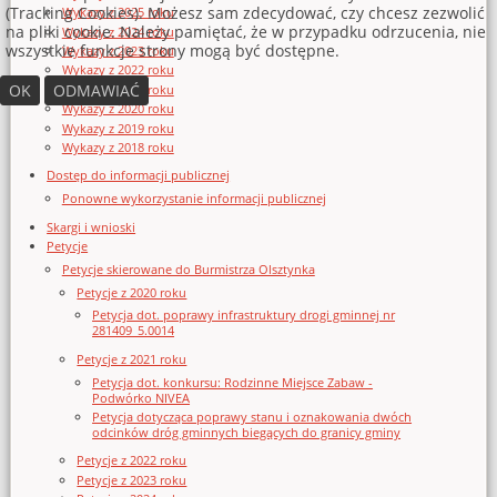
(Tracking Cookies). Możesz sam zdecydować, czy chcesz zezwolić
Wykazy z 2025 roku
na pliki cookie. Należy pamiętać, że w przypadku odrzucenia, nie
Wykazy z 2024 roku
wszystkie funkcje strony mogą być dostępne.
Wykazy z 2023 roku
Wykazy z 2022 roku
OK
ODMAWIAĆ
Wykazy z 2021 roku
Wykazy z 2020 roku
Wykazy z 2019 roku
Wykazy z 2018 roku
Dostęp do informacji publicznej
Ponowne wykorzystanie informacji publicznej
Skargi i wnioski
Petycje
Petycje skierowane do Burmistrza Olsztynka
Petycje z 2020 roku
Petycja dot. poprawy infrastruktury drogi gminnej nr
281409_5.0014
Petycje z 2021 roku
Petycja dot. konkursu: Rodzinne Miejsce Zabaw -
Podwórko NIVEA
Petycja dotycząca poprawy stanu i oznakowania dwóch
odcinków dróg gminnych biegących do granicy gminy
Petycje z 2022 roku
Petycje z 2023 roku