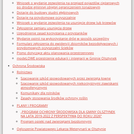
Wniosek o wydanie zezwolenia na przejazd pojazdów ciężarowych
po drodze gminnej objętej ograniczeniem tonażowym
Dotacje do budowy studni głębinowych
Dotacje na przydomowe oczyszczalnie
Wniosek o wydanie zezwolenia na usunięcie drzew lub krzewów
Zgłoszenie zamiaru usunięcia drzew
Uzgodnienie zasad korzystania z przystanków
Wydanie opinii na wykorzystanie dróg w sposób szczególny
Formularz zgłoszenia do ewidencji zbiorników bezodpływowych i
przydomowych oczyszczalni ścieków
Pismo dotyczące aktu planowania przestrzennego
modeLOWE przestrzenie edukacji i integracji w Gminie Olsztynek
Ochrona Środowiska
Rolnictwo
Szacowanie szkód spowodowanych przez zwierzęta łowne
Szacowanie szkód spowodowanych niekorzystnymi zjawiskami
atmosferycznymi
Komunikaty dla rolników
Zasady stosowania środków ochrony roślin
PLANY I PROGRAMY
„PROGRAM OCHRONY ŚRODOWISKA DLA GMINY OLSZTYNEK
NA LATA 2019-2022 Z PERSPEKTYWĄ DO ROKU 2026”
Program opieki nad zwierzętami bezdomnymi
Ogloszenie Powiatowego Lekarza Weterynarii w Olsztynie