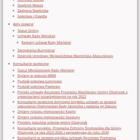
Skarbnik Miasta
Zastępca Skarbnika
Sołectwa i Osiedla
Akty prawne
Statut Gminy
Uchwały Rady Miejskiej
Rejestry uchwał Rady Miejskiej
Zarządzenia Burmistrza
Dziennik Urzędowy Województwa Warmińsko-Mazurskiego
Konsultacje społeczne
Statut Młodzieżowej Rady Miejskiej
Zmiany w statucie MRM
Podział sołectwa Łutynowo
Podział sołectwa Pawłowo
Projekt uchwały Rocznego Programu Współpracy Gminy Olsztynek z
organizacjami pozarządowymi na rok 2022
Konsultacje społeczne dotyczące projektu uchwały w sprawie
utworzenia Olsztyneckiej Rady Seniorów i nadania jej Statutu
Zmiany rodzaju miejscowości Kąpity
Zmiany rodzaju miejscowości Spoguny
Projekty statutów sołectw gminy Olsztynek
Konsultacje projektu „Programu Ochrony Środowiska dla Gminy
Olsztynek na lata 2023-2026 z perspektywą do roku 2030
Konsultacje w sprawie projektu uchwały Rocznego Programu