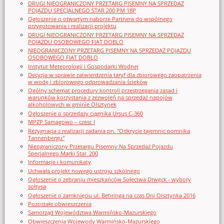
DRUGI NIEOGRANICZONY PRZETARG PISEMNY NA SPRZEDAŻ
POJAZDU SPECJALNEGO STAR 200 PM 18P
Ogłoszenie o otwartym naborze Partnera do wspólnego
przygotowania i realizacji projektu
DRUGI NIEOGRANICZONY PRZETARG PISEMNY NA SPRZEDAŻ
POJAZDU OSOBOWEGO FIAT DOBLO
NIEOGRANICZONY PRZETARG PISEMNY NA SPRZEDAŻ POJAZDU
OSOBOWEGO FIAT DOBLO
Instytut Meteorologii i Gospodarki Wodnej
Decyzja w sprawie zatwierdzenia taryf dla zbiorowego zaopatrzenia
w wodę i zbiorowego odprowadzania ścieków
Ogólny schemat procedury kontroli przestrzegania zasad i
warunków korzystania z zezwoleń na sprzedaż napojów
alkoholowych w gminie Olsztynek
Ogłoszenie o sprzedaży ciągnika Ursus C-360
MPZP Samagowo – czesc I
Rezygnacja z realizacji zadania pn. "Odkrycie tajemnic pomnika
Tannenbergu"
Nieograniczony Przetargu Pisemny Na Sprzedaż Pojazdu
Specjalnego Marki Star_200
Informacje i komunikaty
Uchwała projekt nowego ustroju szkolnego
Ogłoszenie o zebraniu mieszkańców Sołectwa Drwęck - wybory
sołtysa
Ogłoszenie o zamknięciu ul. Behringa na czas Dni Olsztynka 2016
Pozostałe obwieszczenia
Samorząd Województwa Warmińsko-Mazurskiego
Obwieszczenia Wojewody Warmińsko-Mazurskiego