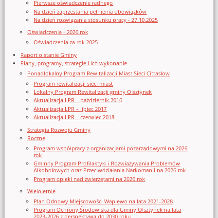
Pierwsze oświadczenie radnego
Na dzień zaprzestania pełnienia obowiązków
Na dzień rozwiązania stosunku pracy - 27.10.2025
Oświadczenia - 2026 rok
Oświadczenia za rok 2025
Raport o stanie Gminy
Plany, programy, strategie i ich wykonanie
Ponadlokalny Program Rewitalizacji Miast Sieci Cittaslow
Program rewitalizacji sieci miast
Lokalny Program Rewitalizacji gminy Olsztynek
Aktualizacja LPR – październik 2016
Aktualizacja LPR – lipiec 2017
Aktualizacja LPR – czerwiec 2018
Strategia Rozwoju Gminy
Roczne
Program współpracy z organizacjami pozarządowymi na 2026
rok
Gminny Program Profilaktyki i Rozwiązywania Problemów
Alkoholowych oraz Przeciwdziałania Narkomanii na 2026 rok
Program opieki nad zwierzętami na 2026 rok
Wieloletnie
Plan Odnowy Miejscowości Waplewo na lata 2021-2028
Program Ochrony Środowiska dla Gminy Olsztynek na lata
2023-2026 z perspektywą do 2030 roku