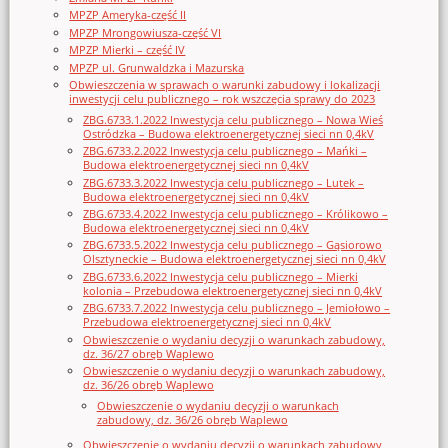
MPZP Ameryka-część II
MPZP Mrongowiusza-część VI
MPZP Mierki – część IV
MPZP ul. Grunwaldzka i Mazurska
Obwieszczenia w sprawach o warunki zabudowy i lokalizacji
inwestycji celu publicznego – rok wszczęcia sprawy do 2023
ZBG.6733.1.2022 Inwestycja celu publicznego – Nowa Wieś
Ostródzka – Budowa elektroenergetycznej sieci nn 0,4kV
ZBG.6733.2.2022 Inwestycja celu publicznego – Mańki –
Budowa elektroenergetycznej sieci nn 0,4kV
ZBG.6733.3.2022 Inwestycja celu publicznego – Lutek –
Budowa elektroenergetycznej sieci nn 0,4kV
ZBG.6733.4.2022 Inwestycja celu publicznego – Królikowo –
Budowa elektroenergetycznej sieci nn 0,4kV
ZBG.6733.5.2022 Inwestycja celu publicznego – Gąsiorowo
Olsztyneckie – Budowa elektroenergetycznej sieci nn 0,4kV
ZBG.6733.6.2022 Inwestycja celu publicznego – Mierki
kolonia – Przebudowa elektroenergetycznej sieci nn 0,4kV
ZBG.6733.7.2022 Inwestycja celu publicznego – Jemiołowo –
Przebudowa elektroenergetycznej sieci nn 0,4kV
Obwieszczenie o wydaniu decyzji o warunkach zabudowy,
dz. 36/27 obręb Waplewo
Obwieszczenie o wydaniu decyzji o warunkach zabudowy,
dz. 36/26 obręb Waplewo
Obwieszczenie o wydaniu decyzji o warunkach
zabudowy, dz. 36/26 obręb Waplewo
Obwieszczenie o wydaniu decyzji o warunkach zabudowy,