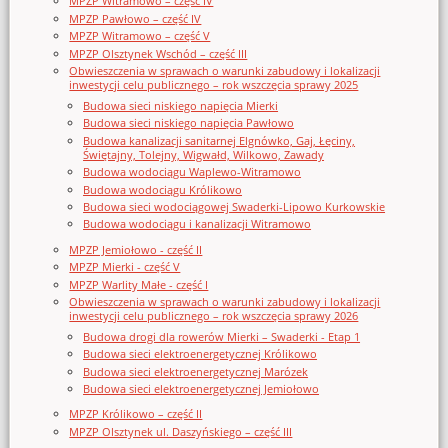
MPZP Witramowo – część IV
MPZP Pawłowo – część IV
MPZP Witramowo – część V
MPZP Olsztynek Wschód – część III
Obwieszczenia w sprawach o warunki zabudowy i lokalizacji
inwestycji celu publicznego – rok wszczęcia sprawy 2025
Budowa sieci niskiego napięcia Mierki
Budowa sieci niskiego napięcia Pawłowo
Budowa kanalizacji sanitarnej Elgnówko, Gaj, Łęciny,
Świętajny, Tolejny, Wigwałd, Wilkowo, Zawady
Budowa wodociągu Waplewo-Witramowo
Budowa wodociągu Królikowo
Budowa sieci wodociągowej Swaderki-Lipowo Kurkowskie
Budowa wodociągu i kanalizacji Witramowo
MPZP Jemiołowo - część II
MPZP Mierki - część V
MPZP Warlity Małe - część I
Obwieszczenia w sprawach o warunki zabudowy i lokalizacji
inwestycji celu publicznego – rok wszczęcia sprawy 2026
Budowa drogi dla rowerów Mierki – Swaderki - Etap 1
Budowa sieci elektroenergetycznej Królikowo
Budowa sieci elektroenergetycznej Marózek
Budowa sieci elektroenergetycznej Jemiołowo
MPZP Królikowo – część II
MPZP Olsztynek ul. Daszyńskiego – część III