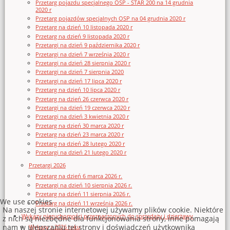
Przetarg pojazdu specjalnego OSP - STAR 200 na 14 grudnia
2020 r
Przetarg pojazdów specjalnych OSP na 04 grudnia 2020 r
Przetarg na dzień 10 listopada 2020 r
Przetarg na dzień 9 listopada 2020 r
Przetargi na dzień 9 października 2020 r
Przetargi na dzień 7 września 2020 r
Przetargi na dzień 28 sierpnia 2020 r
Przetargi na dzień 7 sierpnia 2020
Przetargi na dzień 17 lipca 2020 r
Przetarg na dzień 10 lipca 2020 r
Przetarg na dzień 26 czerwca 2020 r
Przetargi na dzień 19 czerwca 2020 r
Przetargi na dzień 3 kwietnia 2020 r
Przetarg na dzień 30 marca 2020 r
Przetarg na dzień 23 marca 2020 r
Przetarg na dzień 28 lutego 2020 r
Przetargi na dzień 21 lutego 2020 r
Przetargi 2026
Przetarg na dzień 6 marca 2026 r.
Przetargi na dzień 10 sierpnia 2026 r.
Przetarg na dzień 11 sierpnia 2026 r.
We use cookies
Przetarg na dzień 11 września 2026 r.
Na naszej stronie internetowej używamy plików cookie. Niektóre
Wykazy nieruchomości przeznaczonych do sprzedaży i dzierżawy
z nich są niezbędne dla funkcjonowania strony, inne pomagają
nam w ulepszaniu tej strony i doświadczeń użytkownika
Wykazy z 2026 roku