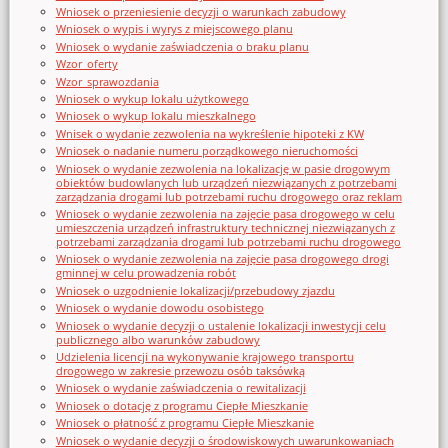
Wniosek o przeniesienie decyzji o warunkach zabudowy
Wniosek o wypis i wyrys z miejscowego planu
Wniosek o wydanie zaświadczenia o braku planu
Wzor_oferty
Wzor_sprawozdania
Wniosek o wykup lokalu użytkowego
Wniosek o wykup lokalu mieszkalnego
Wnisek o wydanie zezwolenia na wykreślenie hipoteki z KW
Wniosek o nadanie numeru porządkowego nieruchomości
Wniosek o wydanie zezwolenia na lokalizację w pasie drogowym
obiektów budowlanych lub urządzeń niezwiązanych z potrzebami
zarządzania drogami lub potrzebami ruchu drogowego oraz reklam
Wniosek o wydanie zezwolenia na zajęcie pasa drogowego w celu
umieszczenia urządzeń infrastruktury technicznej niezwiązanych z
potrzebami zarządzania drogami lub potrzebami ruchu drogowego
Wniosek o wydanie zezwolenia na zajęcie pasa drogowego drogi
gminnej w celu prowadzenia robót
Wniosek o uzgodnienie lokalizacji/przebudowy zjazdu
Wniosek o wydanie dowodu osobistego
Wniosek o wydanie decyzji o ustalenie lokalizacji inwestycji celu
publicznego albo warunków zabudowy
Udzielenia licencji na wykonywanie krajowego transportu
drogowego w zakresie przewozu osób taksówką
Wniosek o wydanie zaświadczenia o rewitalizacji
Wniosek o dotację z programu Ciepłe Mieszkanie
Wniosek o płatność z programu Ciepłe Mieszkanie
Wniosek o wydanie decyzji o środowiskowych uwarunkowaniach