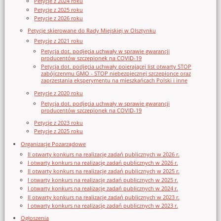
Petycje z 2024 roku
Petycje z 2025 roku
Petycje z 2026 roku
Petycje skierowane do Rady Miejskiej w Olsztynku
Petycje z 2021 roku
Petycja dot. podjęcia uchwały w sprawie gwarancji
producentów szczepionek na COVID-19
Petycja dot. podjęcia uchwały poierającej list otwarty STOP
zabójczenmu GMO - STOP niebezpiecznej szczepionce oraz
zaprzestania eksperymentu na mieszkańcach Polski i inne
Petycje z 2020 roku
Petycja dot. podjęcia uchwały w sprawie gwarancji
producentów szczepionek na COVID-19
Petycje z 2023 roku
Petycje z 2025 roku
Organizacje Pozarządowe
II otwarty konkurs na realizację zadań publicznych w 2026 r.
I otwarty konkurs na realizację zadań publicznych w 2026 r.
II otwarty konkurs na realizację zadań publicznych w 2025 r.
I otwarty konkurs na realizację zadań publicznych w 2025 r.
I otwarty konkurs na realizację zadań publicznych w 2024 r.
II otwarty konkurs na realizację zadań publicznych w 2023 r.
I otwarty konkurs na realizację zadań publicznych w 2023 r.
Ogłoszenia