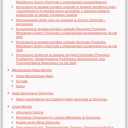
Współpracy Gminy Olsztynek z organizacjami pozarządowymi
Konsultacje w sprawie projektu uchwały w sprawie określenia trybu
i szczegółowych kryteriów oceny wniosków o realizację zadania
publicznego w ramach inicjatywy lokalnej
Wprowadzenie strefy ciszy na jeziorach w gminie Olsztynek –
konsultacje
Konsultacje w sprawie projektu uchwały Rocznego Programu
Współpracy Gminy Olsztynek z organizacjami pozarządowymi na rok
2025
Konsultacje w sprawie projektu uchwały Rocznego Programu
Współpracy Gminy Olsztynek z organizacjami pozarządowymi na rok
2026
Konsultacje społeczne w sprawie przyjęcia Gminnego Programu
Profilaktyki i Rozwiązywania Problemów Alkoholowych oraz
Przeciwdziałania Narkomanii na rok 2026
Młodzieżowa Rada Miejska
Skład Młodzieżowej Rady
Kontakt
Statut
Rada Seniorów w Olsztynku
Nabór kandydatów do II kadencji Rady Seniorów w Olsztynku
Urząd Miejski
Informacje Ogólne
Regulamin Organizacyjny Urzedu Miejskiego w Olsztynku
Kodeks etyki UM w Olsztynku
Dokumentacja dot. Zintegrowanego Systemu Zarządzania Jakością