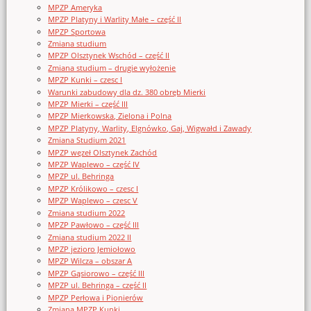
MPZP Ameryka
MPZP Platyny i Warlity Małe – część II
MPZP Sportowa
Zmiana studium
MPZP Olsztynek Wschód – część II
Zmiana studium – drugie wyłożenie
MPZP Kunki – czesc I
Warunki zabudowy dla dz. 380 obręb Mierki
MPZP Mierki – część III
MPZP Mierkowska, Zielona i Polna
MPZP Platyny, Warlity, Elgnówko, Gaj, Wigwałd i Zawady
Zmiana Studium 2021
MPZP węzeł Olsztynek Zachód
MPZP Waplewo – część IV
MPZP ul. Behringa
MPZP Królikowo – czesc I
MPZP Waplewo – czesc V
Zmiana studium 2022
MPZP Pawłowo – część III
Zmiana studium 2022 II
MPZP jezioro Jemiołowo
MPZP Wilcza – obszar A
MPZP Gąsiorowo – część III
MPZP ul. Behringa – część II
MPZP Perłowa i Pionierów
Zmiana MPZP Kunki