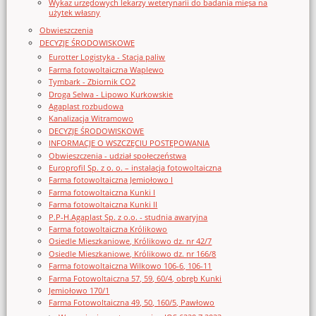
Wykaz urzędowych lekarzy weterynarii do badania mięsa na
użytek własny
Obwieszczenia
DECYZJE ŚRODOWISKOWE
Eurotter Logistyka - Stacja paliw
Farma fotowoltaiczna Waplewo
Tymbark - Zbiornik CO2
Droga Selwa - Lipowo Kurkowskie
Agaplast rozbudowa
Kanalizacja Witramowo
DECYZJE ŚRODOWISKOWE
INFORMACJE O WSZCZĘCIU POSTĘPOWANIA
Obwieszczenia - udział społeczeństwa
Europrofil Sp. z o. o. – instalacja fotowoltaiczna
Farma fotowoltaiczna Jemiołowo I
Farma fotowoltaiczna Kunki I
Farma fotowoltaiczna Kunki II
P.P-H.Agaplast Sp. z o.o. - studnia awaryjna
Farma fotowoltaiczna Królikowo
Osiedle Mieszkaniowe, Królikowo dz. nr 42/7
Osiedle Mieszkaniowe, Królikowo dz. nr 166/8
Farma fotowoltaiczna Wilkowo 106-6, 106-11
Farma Fotowoltaiczna 57, 59, 60/4, obręb Kunki
Jemiołowo 170/1
Farma Fotowoltaiczna 49, 50, 160/5, Pawłowo