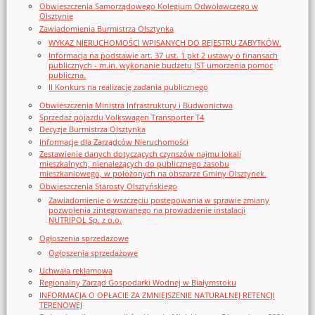
Obwieszczenia Samorządowego Kolegium Odwoławczego w
Olsztynie
Zawiadomienia Burmistrza Olsztynka
WYKAZ NIERUCHOMOŚCI WPISANYCH DO REJESTRU ZABYTKÓW.
Informacja na podstawie art. 37 ust. 1 pkt 2 ustawy o finansach
publicznych - m.in. wykonanie budżetu JST umorzenia pomoc
publiczna.
II Konkurs na realizację zadania publicznego
Obwieszczenia Ministra Infrastruktury i Budwonictwa
Sprzedaż pojazdu Volkswagen Transporter T4
Decyzje Burmistrza Olsztynka
Informacje dla Zarządców Nieruchomości
Zestawienie danych dotyczących czynszów najmu lokali
mieszkalnych, nienależących do publicznego zasobu
mieszkaniowego, w położonych na obszarze Gminy Olsztynek.
Obwieszczenia Starosty Olsztyńskiego
Zawiadomienie o wszczęciu postępowania w sprawie zmiany
pozwolenia zintegrowanego na prowadzenie instalacji
NUTRIPOL Sp. z o.o.
Ogłoszenia sprzedażowe
Ogłoszenia sprzedażowe
Uchwała reklamowa
Regionalny Zarząd Gospodarki Wodnej w Białymstoku
INFORMACJA O OPŁACIE ZA ZMNIEJSZENIE NATURALNEJ RETENCJI
TERENOWEJ