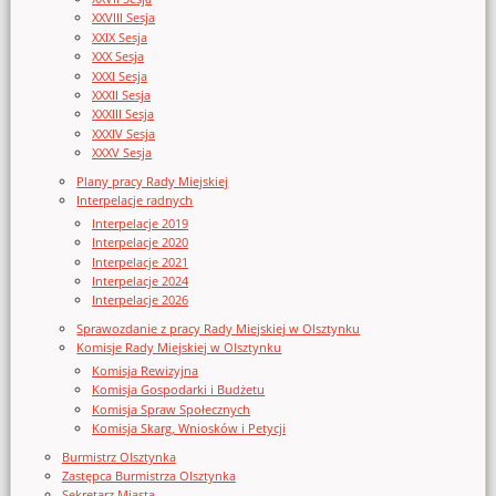
XXVIII Sesja
XXIX Sesja
XXX Sesja
XXXI Sesja
XXXII Sesja
XXXIII Sesja
XXXIV Sesja
XXXV Sesja
Plany pracy Rady Miejskiej
Interpelacje radnych
Interpelacje 2019
Interpelacje 2020
Interpelacje 2021
Interpelacje 2024
Interpelacje 2026
Sprawozdanie z pracy Rady Miejskiej w Olsztynku
Komisje Rady Miejskiej w Olsztynku
Komisja Rewizyjna
Komisja Gospodarki i Budżetu
Komisja Spraw Społecznych
Komisja Skarg, Wniosków i Petycji
Burmistrz Olsztynka
Zastępca Burmistrza Olsztynka
Sekretarz Miasta