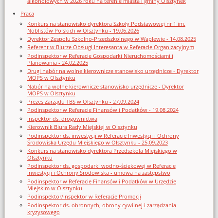
alkoholowych w 2026 roku na terenie miasta i gminy Olsztynek
Praca
Konkurs na stanowisko dyrektora Szkoły Podstawowej nr 1 im.
Noblistów Polskich w Olsztynku - 19.06.2026
Dyrektor Zespołu Szkolno-Przedszkolnego w Waplewie - 14.08.2025
Referent w Biurze Obsługi Interesanta w Referacie Organizacyjnym
Podinspektor w Referacie Gospodarki Nieruchomościami i
Planowania - 24.02.2025
Drugi nabór na wolne kierownicze stanowisko urzędnicze - Dyrektor
MOPS w Olsztynku
Nabór na wolne kierownicze stanowisko urzędnicze - Dyrektor
MOPS w Olsztynku
Prezes Zarządu TBS w Olsztynku - 27.09.2024
Podinspektor w Referacie Finansów i Podatków - 19.08.2024
Inspektor ds. drogownictwa
Kierownik Biura Rady Miejskiej w Olsztynku
Podinspektor ds. inwestycji w Referacie Inwestycji i Ochrony
Środowiska Urzędu Miejskiego w Olsztynku - 25.09.2023
Konkurs na stanowisko dyrektora Przedszkola Miejskiego w
Olsztynku
Podinspektor ds. gospodarki wodno-ściekowej w Referacie
Inwestycji i Ochrony Środowiska - umowa na zastępstwo
Podinspektor w Referacie Finansów i Podatków w Urzędzie
Miejskim w Olsztynku
Podinspektor/inspektor w Referacie Promocji
Podinspektor ds. obronnych, obrony cywilnej i zarządzania
kryzysowego