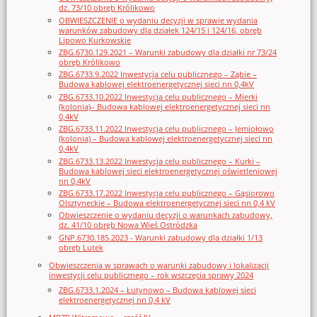
dz. 73/10 obręb Królikowo
OBWIESZCZENIE o wydaniu decyzji w sprawie wydania
warunków zabudowy dla działek 124/15 i 124/16, obręb
Lipowo Kurkowskie
ZBG.6730.129.2021 – Warunki zabudowy dla działki nr 73/24
obręb Królikowo
ZBG.6733.9.2022 Inwestycja celu publicznego – Ząbie –
Budowa kablowej elektroenergetycznej sieci nn 0,4kV
ZBG.6733.10.2022 Inwestycja celu publicznego – Mierki
(kolonia)– Budowa kablowej elektroenergetycznej sieci nn
0,4kV
ZBG.6733.11.2022 Inwestycja celu publicznego – Jemiołowo
(kolonia) – Budowa kablowej elektroenergetycznej sieci nn
0,4kV
ZBG.6733.13.2022 Inwestycja celu publicznego – Kurki –
Budowa kablowej sieci elektroenergetycznej oświetleniowej
nn 0,4kV
ZBG.6733.17.2022 Inwestycja celu publicznego – Gąsiorowo
Olsztyneckie – Budowa elektroenergetycznej sieci nn 0,4 kV
Obwieszczenie o wydaniu decyzji o warunkach zabudowy,
dz. 41/10 obręb Nowa Wieś Ostródzka
GNP.6730.185.2023 - Warunki zabudowy dla działki 1/13
obręb Lutek
Obwieszczenia w sprawach o warunki zabudowy i lokalizacji
inwestycji celu publicznego – rok wszczęcia sprawy 2024
ZBG.6733.1.2024 – Łutynowo – Budowa kablowej sieci
elektroenergetycznej nn 0,4 kV