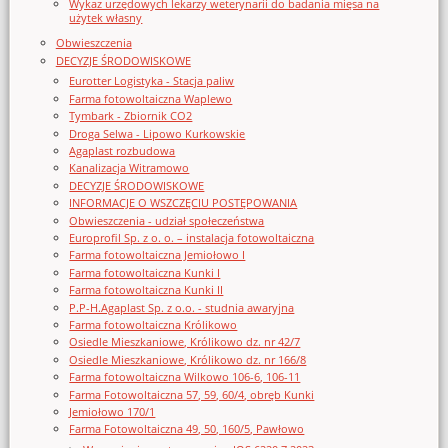
Wykaz urzędowych lekarzy weterynarii do badania mięsa na
użytek własny
Obwieszczenia
DECYZJE ŚRODOWISKOWE
Eurotter Logistyka - Stacja paliw
Farma fotowoltaiczna Waplewo
Tymbark - Zbiornik CO2
Droga Selwa - Lipowo Kurkowskie
Agaplast rozbudowa
Kanalizacja Witramowo
DECYZJE ŚRODOWISKOWE
INFORMACJE O WSZCZĘCIU POSTĘPOWANIA
Obwieszczenia - udział społeczeństwa
Europrofil Sp. z o. o. – instalacja fotowoltaiczna
Farma fotowoltaiczna Jemiołowo I
Farma fotowoltaiczna Kunki I
Farma fotowoltaiczna Kunki II
P.P-H.Agaplast Sp. z o.o. - studnia awaryjna
Farma fotowoltaiczna Królikowo
Osiedle Mieszkaniowe, Królikowo dz. nr 42/7
Osiedle Mieszkaniowe, Królikowo dz. nr 166/8
Farma fotowoltaiczna Wilkowo 106-6, 106-11
Farma Fotowoltaiczna 57, 59, 60/4, obręb Kunki
Jemiołowo 170/1
Farma Fotowoltaiczna 49, 50, 160/5, Pawłowo