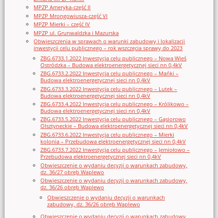
MPZP Ameryka-część II
MPZP Mrongowiusza-część VI
MPZP Mierki – część IV
MPZP ul. Grunwaldzka i Mazurska
Obwieszczenia w sprawach o warunki zabudowy i lokalizacji
inwestycji celu publicznego – rok wszczęcia sprawy do 2023
ZBG.6733.1.2022 Inwestycja celu publicznego – Nowa Wieś
Ostródzka – Budowa elektroenergetycznej sieci nn 0,4kV
ZBG.6733.2.2022 Inwestycja celu publicznego – Mańki –
Budowa elektroenergetycznej sieci nn 0,4kV
ZBG.6733.3.2022 Inwestycja celu publicznego – Lutek –
Budowa elektroenergetycznej sieci nn 0,4kV
ZBG.6733.4.2022 Inwestycja celu publicznego – Królikowo –
Budowa elektroenergetycznej sieci nn 0,4kV
ZBG.6733.5.2022 Inwestycja celu publicznego – Gąsiorowo
Olsztyneckie – Budowa elektroenergetycznej sieci nn 0,4kV
ZBG.6733.6.2022 Inwestycja celu publicznego – Mierki
kolonia – Przebudowa elektroenergetycznej sieci nn 0,4kV
ZBG.6733.7.2022 Inwestycja celu publicznego – Jemiołowo –
Przebudowa elektroenergetycznej sieci nn 0,4kV
Obwieszczenie o wydaniu decyzji o warunkach zabudowy,
dz. 36/27 obręb Waplewo
Obwieszczenie o wydaniu decyzji o warunkach zabudowy,
dz. 36/26 obręb Waplewo
Obwieszczenie o wydaniu decyzji o warunkach
zabudowy, dz. 36/26 obręb Waplewo
Obwieszczenie o wydaniu decyzji o warunkach zabudowy,