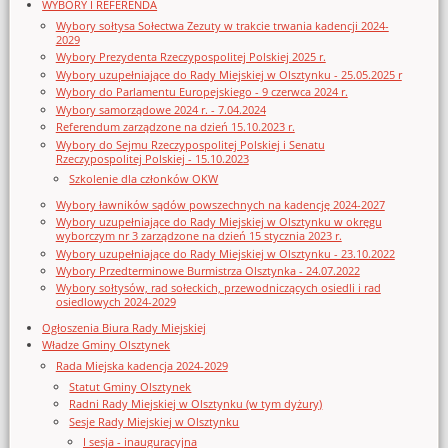
WYBORY I REFERENDA
Wybory sołtysa Sołectwa Zezuty w trakcie trwania kadencji 2024-
2029
Wybory Prezydenta Rzeczypospolitej Polskiej 2025 r.
Wybory uzupełniające do Rady Miejskiej w Olsztynku - 25.05.2025 r
Wybory do Parlamentu Europejskiego - 9 czerwca 2024 r.
Wybory samorządowe 2024 r. - 7.04.2024
Referendum zarządzone na dzień 15.10.2023 r.
Wybory do Sejmu Rzeczypospolitej Polskiej i Senatu
Rzeczypospolitej Polskiej - 15.10.2023
Szkolenie dla członków OKW
Wybory ławników sądów powszechnych na kadencję 2024-2027
Wybory uzupełniające do Rady Miejskiej w Olsztynku w okręgu
wyborczym nr 3 zarządzone na dzień 15 stycznia 2023 r.
Wybory uzupełniające do Rady Miejskiej w Olsztynku - 23.10.2022
Wybory Przedterminowe Burmistrza Olsztynka - 24.07.2022
Wybory sołtysów, rad sołeckich, przewodniczących osiedli i rad
osiedlowych 2024-2029
Ogłoszenia Biura Rady Miejskiej
Władze Gminy Olsztynek
Rada Miejska kadencja 2024-2029
Statut Gminy Olsztynek
Radni Rady Miejskiej w Olsztynku (w tym dyżury)
Sesje Rady Miejskiej w Olsztynku
I sesja - inauguracyjna