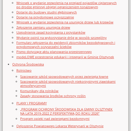
Wniosek o wydanie zezwolenia na przejazd pojazdów ciężarowych
po drodze gminnej objętej ograniczeniem tonażowym
Dotacje do budowy studni głębinowych
Dotacje na przydomowe oczyszczalnie
Wniosek o wydanie zezwolenia na usunięcie drzew lub krzewów
Zgłoszenie zamiaru usunięcia drzew
Uzgodnienie zasad korzystania z przystanków
Wydanie opinii na wykorzystanie dróg w sposób szczególny
Formularz zgłoszenia do ewidencji zbiorników bezodpływowych i
przydomowych oczyszczalni ścieków
Pismo dotyczące aktu planowania przestrzennego
modeLOWE przestrzenie edukacji i integracji w Gminie Olsztynek
Ochrona Środowiska
Rolnictwo
Szacowanie szkód spowodowanych przez zwierzęta łowne
Szacowanie szkód spowodowanych niekorzystnymi zjawiskami
atmosferycznymi
Komunikaty dla rolników
Zasady stosowania środków ochrony roślin
PLANY I PROGRAMY
„PROGRAM OCHRONY ŚRODOWISKA DLA GMINY OLSZTYNEK
NA LATA 2019-2022 Z PERSPEKTYWĄ DO ROKU 2026”
Program opieki nad zwierzętami bezdomnymi
Ogloszenie Powiatowego Lekarza Weterynarii w Olsztynie