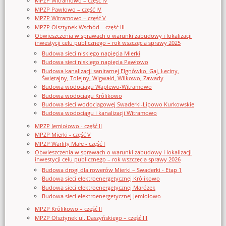
MPZP Witramowo – część IV
MPZP Pawłowo – część IV
MPZP Witramowo – część V
MPZP Olsztynek Wschód – część III
Obwieszczenia w sprawach o warunki zabudowy i lokalizacji
inwestycji celu publicznego – rok wszczęcia sprawy 2025
Budowa sieci niskiego napięcia Mierki
Budowa sieci niskiego napięcia Pawłowo
Budowa kanalizacji sanitarnej Elgnówko, Gaj, Łęciny,
Świętajny, Tolejny, Wigwałd, Wilkowo, Zawady
Budowa wodociągu Waplewo-Witramowo
Budowa wodociągu Królikowo
Budowa sieci wodociągowej Swaderki-Lipowo Kurkowskie
Budowa wodociągu i kanalizacji Witramowo
MPZP Jemiołowo - część II
MPZP Mierki - część V
MPZP Warlity Małe - część I
Obwieszczenia w sprawach o warunki zabudowy i lokalizacji
inwestycji celu publicznego – rok wszczęcia sprawy 2026
Budowa drogi dla rowerów Mierki – Swaderki - Etap 1
Budowa sieci elektroenergetycznej Królikowo
Budowa sieci elektroenergetycznej Marózek
Budowa sieci elektroenergetycznej Jemiołowo
MPZP Królikowo – część II
MPZP Olsztynek ul. Daszyńskiego – część III