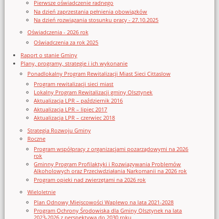
Pierwsze oświadczenie radnego
Na dzień zaprzestania pełnienia obowiązków
Na dzień rozwiązania stosunku pracy - 27.10.2025
Oświadczenia - 2026 rok
Oświadczenia za rok 2025
Raport o stanie Gminy
Plany, programy, strategie i ich wykonanie
Ponadlokalny Program Rewitalizacji Miast Sieci Cittaslow
Program rewitalizacji sieci miast
Lokalny Program Rewitalizacji gminy Olsztynek
Aktualizacja LPR – październik 2016
Aktualizacja LPR – lipiec 2017
Aktualizacja LPR – czerwiec 2018
Strategia Rozwoju Gminy
Roczne
Program współpracy z organizacjami pozarządowymi na 2026
rok
Gminny Program Profilaktyki i Rozwiązywania Problemów
Alkoholowych oraz Przeciwdziałania Narkomanii na 2026 rok
Program opieki nad zwierzętami na 2026 rok
Wieloletnie
Plan Odnowy Miejscowości Waplewo na lata 2021-2028
Program Ochrony Środowiska dla Gminy Olsztynek na lata
2023-2026 z perspektywą do 2030 roku