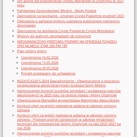
Dni wolne dla pracowników Urzędu Miejskiego w Olsztynku w 2021
roku
Państwowe Gospodarstwo Wodne - Wody Polskie
Zaproszenie na spotkanie - program Czyste Powietrze grudzień 2021
Ogłoszenie o zamiarze wyboru operatora publicznego transportu
zbiorowego
Zaproszenie na spotkania Czyste Powietrze Czyste Mieszkanie
Wybory do walnych zgromadzeń izb rolniczych
NIEOGRANICZONY PRZETARG PISEMNY NA SPRZEDAŻ POJAZDU
SPECJALNEGO STAR 200 PM 18P
Plan ogólny gminy
Uzgodnienia 16.02.2026
Uzgodnienia 13.05.2026
Uzgodnienia 29.05.2026
Projekt przekazany do uchwalenia
RGGIOŚ.6220.5.2024 Zawiadomienie - Obwieszczenie o wszczęciu
postępowania administracyjnego budowa farmy Mielno
Harmonogram kontroli punktów sprzedaży i podawania napojów
alkoholowych w 2025 roku na terenie miasta i gminy Olsztynek
Obwieszczenia Marszałka województwa Warmińsko-Mazurskiego
Konkurs ofert na wybór realizatora zadania w zakresie ochrony
zdrowia
Konkurs ofert na wybór realizatora zadania w zakresie ochrony
zdrowia - Program polityki zdrowotnej w zakresie rehabilitacji
leczniczej dla mieszkańców Gminy Olsztynek na lata 2025-2027 na
rok 2026
Harmonogram kontroli punktów sprzedaży i podawania napojów