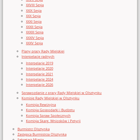
XXVIII Sesja
XXIX Sesja
XXX Sesja
XXXI Sesja
XXXII Sesja
XXXIII Sesja
XXXIV Sesja
XXXV Sesja
Plany pracy Rady Miejskiej
Interpelacje radnych
Interpelacje 2019
Interpelacje 2020
Interpelacje 2021
Interpelacje 2024
Interpelacje 2026
Sprawozdanie z pracy Rady Miejskiej w Olsztynku
Komisje Rady Miejskiej w Olsztynku
Komisja Rewizyjna
Komisja Gospodarki i Budżetu
Komisja Spraw Społecznych
Komisja Skarg, Wniosków i Petycji
Burmistrz Olsztynka
Zastępca Burmistrza Olsztynka
Sekretarz Miasta