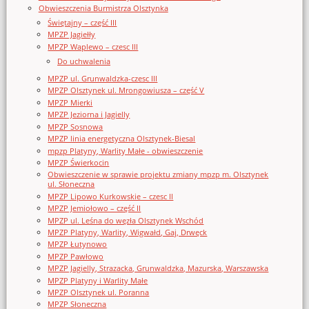
Obwieszczenia Burmistrza Olsztynka
Świętajny – część III
MPZP Jagiełły
MPZP Waplewo – czesc III
Do uchwalenia
MPZP ul. Grunwaldzka-czesc III
MPZP Olsztynek ul. Mrongowiusza – część V
MPZP Mierki
MPZP Jeziorna i Jagielly
MPZP Sosnowa
MPZP linia energetyczna Olsztynek-Biesal
mpzp Platyny, Warlity Małe - obwieszczenie
MPZP Świerkocin
Obwieszczenie w sprawie projektu zmiany mpzp m. Olsztynek
ul. Słoneczna
MPZP Lipowo Kurkowskie – czesc II
MPZP Jemiołowo – część II
MPZP ul. Leśna do węzła Olsztynek Wschód
MPZP Platyny, Warlity, Wigwałd, Gaj, Drwęck
MPZP Łutynowo
MPZP Pawłowo
MPZP Jagielly, Strazacka, Grunwaldzka, Mazurska, Warszawska
MPZP Platyny i Warlity Małe
MPZP Olsztynek ul. Poranna
MPZP Słoneczna