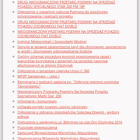
DRUGI NIEOGRANICZONY PRZETARG PISEMNY NA SPRZEDAŻ
POJAZDU SPECJALNEGO STAR 200 PM 18P
Ogłoszenie o otwartym naborze Partnera do wspólnego
przygotowania i realizacji projektu
DRUGI NIEOGRANICZONY PRZETARG PISEMNY NA SPRZEDAŻ
POJAZDU OSOBOWEGO FIAT DOBLO
NIEOGRANICZONY PRZETARG PISEMNY NA SPRZEDAŻ POJAZDU
OSOBOWEGO FIAT DOBLO
Instytut Meteorologii i Gospodarki Wodnej
Decyzja w sprawie zatwierdzenia taryf dla zbiorowego zaopatrzenia
w wodę i zbiorowego odprowadzania ścieków
Ogólny schemat procedury kontroli przestrzegania zasad i
warunków korzystania z zezwoleń na sprzedaż napojów
alkoholowych w gminie Olsztynek
Ogłoszenie o sprzedaży ciągnika Ursus C-360
MPZP Samagowo – czesc I
Rezygnacja z realizacji zadania pn. "Odkrycie tajemnic pomnika
Tannenbergu"
Nieograniczony Przetargu Pisemny Na Sprzedaż Pojazdu
Specjalnego Marki Star_200
Informacje i komunikaty
Uchwała projekt nowego ustroju szkolnego
Ogłoszenie o zebraniu mieszkańców Sołectwa Drwęck - wybory
sołtysa
Ogłoszenie o zamknięciu ul. Behringa na czas Dni Olsztynka 2016
Pozostałe obwieszczenia
Samorząd Województwa Warmińsko-Mazurskiego
Obwieszczenia Wojewody Warmińsko-Mazurskiego