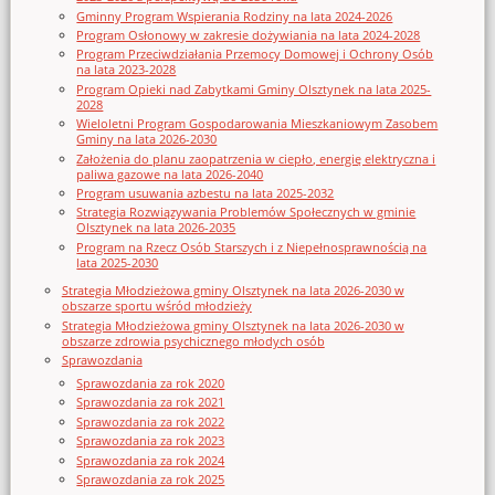
Gminny Program Wspierania Rodziny na lata 2024-2026
Program Osłonowy w zakresie dożywiania na lata 2024-2028
Program Przeciwdziałania Przemocy Domowej i Ochrony Osób
na lata 2023-2028
Program Opieki nad Zabytkami Gminy Olsztynek na lata 2025-
2028
Wieloletni Program Gospodarowania Mieszkaniowym Zasobem
Gminy na lata 2026-2030
Założenia do planu zaopatrzenia w ciepło, energię elektryczna i
paliwa gazowe na lata 2026-2040
Program usuwania azbestu na lata 2025-2032
Strategia Rozwiązywania Problemów Społecznych w gminie
Olsztynek na lata 2026-2035
Program na Rzecz Osób Starszych i z Niepełnosprawnością na
lata 2025-2030
Strategia Młodzieżowa gminy Olsztynek na lata 2026-2030 w
obszarze sportu wśród młodzieży
Strategia Młodzieżowa gminy Olsztynek na lata 2026-2030 w
obszarze zdrowia psychicznego młodych osób
Sprawozdania
Sprawozdania za rok 2020
Sprawozdania za rok 2021
Sprawozdania za rok 2022
Sprawozdania za rok 2023
Sprawozdania za rok 2024
Sprawozdania za rok 2025