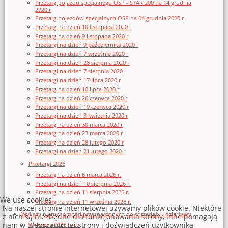
Przetarg pojazdu specjalnego OSP - STAR 200 na 14 grudnia
2020 r
Przetarg pojazdów specjalnych OSP na 04 grudnia 2020 r
Przetarg na dzień 10 listopada 2020 r
Przetarg na dzień 9 listopada 2020 r
Przetargi na dzień 9 października 2020 r
Przetargi na dzień 7 września 2020 r
Przetargi na dzień 28 sierpnia 2020 r
Przetargi na dzień 7 sierpnia 2020
Przetargi na dzień 17 lipca 2020 r
Przetarg na dzień 10 lipca 2020 r
Przetarg na dzień 26 czerwca 2020 r
Przetargi na dzień 19 czerwca 2020 r
Przetargi na dzień 3 kwietnia 2020 r
Przetarg na dzień 30 marca 2020 r
Przetarg na dzień 23 marca 2020 r
Przetarg na dzień 28 lutego 2020 r
Przetargi na dzień 21 lutego 2020 r
Przetargi 2026
Przetarg na dzień 6 marca 2026 r.
Przetargi na dzień 10 sierpnia 2026 r.
Przetarg na dzień 11 sierpnia 2026 r.
We use cookies
Przetarg na dzień 11 września 2026 r.
Na naszej stronie internetowej używamy plików cookie. Niektóre
Wykazy nieruchomości przeznaczonych do sprzedaży i dzierżawy
z nich są niezbędne dla funkcjonowania strony, inne pomagają
nam w ulepszaniu tej strony i doświadczeń użytkownika
Wykazy z 2026 roku