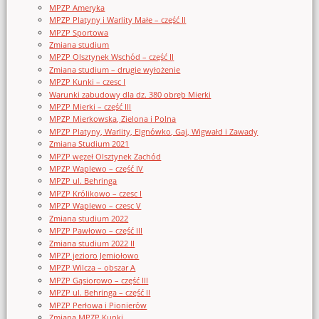
MPZP Ameryka
MPZP Platyny i Warlity Małe – część II
MPZP Sportowa
Zmiana studium
MPZP Olsztynek Wschód – część II
Zmiana studium – drugie wyłożenie
MPZP Kunki – czesc I
Warunki zabudowy dla dz. 380 obręb Mierki
MPZP Mierki – część III
MPZP Mierkowska, Zielona i Polna
MPZP Platyny, Warlity, Elgnówko, Gaj, Wigwałd i Zawady
Zmiana Studium 2021
MPZP węzeł Olsztynek Zachód
MPZP Waplewo – część IV
MPZP ul. Behringa
MPZP Królikowo – czesc I
MPZP Waplewo – czesc V
Zmiana studium 2022
MPZP Pawłowo – część III
Zmiana studium 2022 II
MPZP jezioro Jemiołowo
MPZP Wilcza – obszar A
MPZP Gąsiorowo – część III
MPZP ul. Behringa – część II
MPZP Perłowa i Pionierów
Zmiana MPZP Kunki