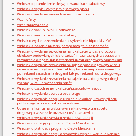
Wniosek o przeniesienie decyzji o warunkach zabudowy
Wniosek o wypis i wyrys z miejscowego planu
Wniosek o wydanie zaświadczenia o braku planu
Wzor_oferty
Wzor_sprawozdania
Wniosek o wykup lokalu użytkowego
Wniosek o wykup lokalu mieszkalnego
Wnisek o wydanie zezwolenia na wykreślenie hipoteki z KW
Wniosek o nadanie numeru porządkowego nieruchomości
Wniosek o wydanie zezwolenia na lokalizację w pasie drogowym
obiektów budowlanych lub urządzeń niezwiązanych z potrzebami
zarządzania drogami lub potrzebami ruchu drogowego oraz reklam
Wniosek o wydanie zezwolenia na zajęcie pasa drogowego w celu
umieszczenia urządzeń infrastruktury technicznej niezwiązanych z
potrzebami zarządzania drogami lub potrzebami ruchu drogowego
Wniosek o wydanie zezwolenia na zajęcie pasa drogowego drogi
gminnej w celu prowadzenia robót
Wniosek o uzgodnienie lokalizacji/przebudowy zjazdu
Wniosek o wydanie dowodu osobistego
Wniosek o wydanie decyzji o ustalenie lokalizacji inwestycji celu
publicznego albo warunków zabudowy
Udzielenia licencji na wykonywanie krajowego transportu
drogowego w zakresie przewozu osób taksówką
Wniosek o wydanie zaświadczenia o rewitalizacji
Wniosek o dotację z programu Ciepłe Mieszkanie
Wniosek o płatność z programu Ciepłe Mieszkanie
Wniosek o wydanie decyzji o środowiskowych uwarunkowaniach