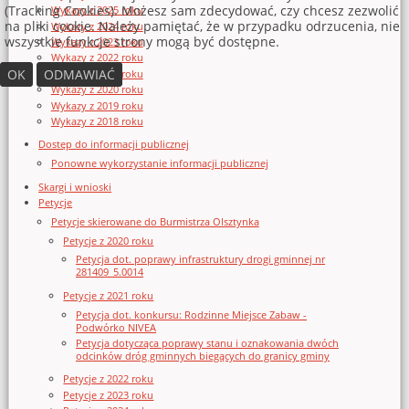
(Tracking Cookies). Możesz sam zdecydować, czy chcesz zezwolić
Wykazy z 2025 roku
na pliki cookie. Należy pamiętać, że w przypadku odrzucenia, nie
Wykazy z 2024 roku
wszystkie funkcje strony mogą być dostępne.
Wykazy z 2023 roku
Wykazy z 2022 roku
OK
ODMAWIAĆ
Wykazy z 2021 roku
Wykazy z 2020 roku
Wykazy z 2019 roku
Wykazy z 2018 roku
Dostęp do informacji publicznej
Ponowne wykorzystanie informacji publicznej
Skargi i wnioski
Petycje
Petycje skierowane do Burmistrza Olsztynka
Petycje z 2020 roku
Petycja dot. poprawy infrastruktury drogi gminnej nr
281409_5.0014
Petycje z 2021 roku
Petycja dot. konkursu: Rodzinne Miejsce Zabaw -
Podwórko NIVEA
Petycja dotycząca poprawy stanu i oznakowania dwóch
odcinków dróg gminnych biegących do granicy gminy
Petycje z 2022 roku
Petycje z 2023 roku