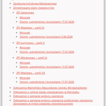
Społeczna Inicjatywa Mieszkaniowa
Zintegrowane plany inwestycyjne
ZPI Gąsiorowo
Wniosek
Opinie, uzgodnienia i konsultacje 17.07.2026
ZPI Waplewo – część VI
Wniosek
Opinie, uzgodnienia i konsultacje 5.06.2026
ZPI Łutynowo – część II
Wniosek
Opinie, uzgodnienia i konsultacje 17.07.2026
ZPI Witramowo – część VI
Wniosek
Opinie, uzgodnienia i konsultacje 17.07.2026
ZPI Waplewo – część VII
Wniosek
Opinie, uzgodnienia i konsultacje 17.07.2026
Ogłoszenia Warmińsko-Mazurskiego Urzędu Wojewódzkiego
Ogłoszenie o najmie lokalu mieszkalnego w Elgnówku
Ogłoszenie o zamiarze wyboru operatora
Ogłoszenie o zamiarze wyboru operatora publicznego transportu
zbiorowego w trybie przetargu nieograniczonego