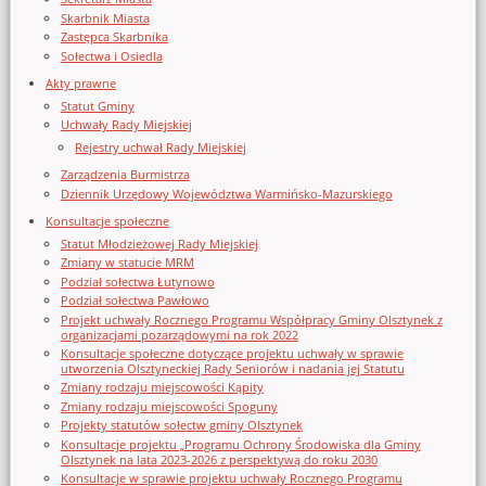
Skarbnik Miasta
Zastępca Skarbnika
Sołectwa i Osiedla
Akty prawne
Statut Gminy
Uchwały Rady Miejskiej
Rejestry uchwał Rady Miejskiej
Zarządzenia Burmistrza
Dziennik Urzędowy Województwa Warmińsko-Mazurskiego
Konsultacje społeczne
Statut Młodzieżowej Rady Miejskiej
Zmiany w statucie MRM
Podział sołectwa Łutynowo
Podział sołectwa Pawłowo
Projekt uchwały Rocznego Programu Współpracy Gminy Olsztynek z
organizacjami pozarządowymi na rok 2022
Konsultacje społeczne dotyczące projektu uchwały w sprawie
utworzenia Olsztyneckiej Rady Seniorów i nadania jej Statutu
Zmiany rodzaju miejscowości Kąpity
Zmiany rodzaju miejscowości Spoguny
Projekty statutów sołectw gminy Olsztynek
Konsultacje projektu „Programu Ochrony Środowiska dla Gminy
Olsztynek na lata 2023-2026 z perspektywą do roku 2030
Konsultacje w sprawie projektu uchwały Rocznego Programu