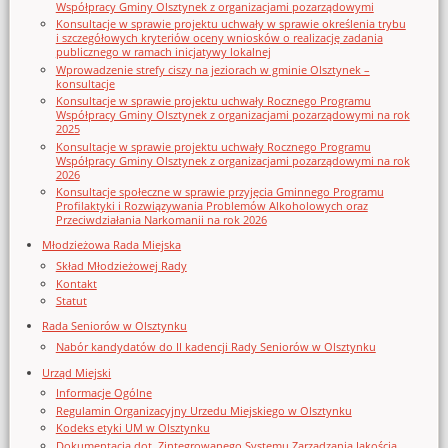
Współpracy Gminy Olsztynek z organizacjami pozarządowymi
Konsultacje w sprawie projektu uchwały w sprawie określenia trybu
i szczegółowych kryteriów oceny wniosków o realizację zadania
publicznego w ramach inicjatywy lokalnej
Wprowadzenie strefy ciszy na jeziorach w gminie Olsztynek –
konsultacje
Konsultacje w sprawie projektu uchwały Rocznego Programu
Współpracy Gminy Olsztynek z organizacjami pozarządowymi na rok
2025
Konsultacje w sprawie projektu uchwały Rocznego Programu
Współpracy Gminy Olsztynek z organizacjami pozarządowymi na rok
2026
Konsultacje społeczne w sprawie przyjęcia Gminnego Programu
Profilaktyki i Rozwiązywania Problemów Alkoholowych oraz
Przeciwdziałania Narkomanii na rok 2026
Młodzieżowa Rada Miejska
Skład Młodzieżowej Rady
Kontakt
Statut
Rada Seniorów w Olsztynku
Nabór kandydatów do II kadencji Rady Seniorów w Olsztynku
Urząd Miejski
Informacje Ogólne
Regulamin Organizacyjny Urzedu Miejskiego w Olsztynku
Kodeks etyki UM w Olsztynku
Dokumentacja dot. Zintegrowanego Systemu Zarządzania Jakością