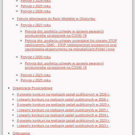
Petycje z 2024 roku
Petycje z 2025 roku
Petycje z 2026 roku
Petycje skierowane do Rady Miejskiej w Olsztynku
Petycje z 2021 roku
Petycja dot. podjęcia uchwały w sprawie gwarancji
producentów szczepionek na COVID-19
Petycja dot. podjęcia uchwały poierającej list otwarty STOP
zabójczenmu GMO - STOP niebezpiecznej szczepionce oraz
zaprzestania eksperymentu na mieszkańcach Polski i inne
Petycje z 2020 roku
Petycja dot. podjęcia uchwały w sprawie gwarancji
producentów szczepionek na COVID-19
Petycje z 2023 roku
Petycje z 2025 roku
Organizacje Pozarządowe
II otwarty konkurs na realizację zadań publicznych w 2026 r.
I otwarty konkurs na realizację zadań publicznych w 2026 r.
II otwarty konkurs na realizację zadań publicznych w 2025 r.
I otwarty konkurs na realizację zadań publicznych w 2025 r.
I otwarty konkurs na realizację zadań publicznych w 2024 r.
II otwarty konkurs na realizację zadań publicznych w 2023 r.
I otwarty konkurs na realizację zadań publicznych w 2023 r.
Ogłoszenia