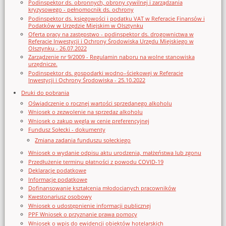
Podinspektor ds. obronnych, obrony cywilnej i zarządzania
kryzysowego - pełnomocnik ds. ochrony
Podinspektor ds. księgowości i podatku VAT w Referacie Finansów i
Podatków w Urzędzie Miejskim w Olsztynku
Oferta pracy na zastępstwo - podinspektor ds. drogownictwa w
Referacie Inwestycji i Ochrony Środowiska Urzędu Miejskiego w
Olsztynku - 26.07.2022
Zarządzenie nr 9/2009 - Regulamin naboru na wolne stanowiska
urzędnicze.
Podinspektor ds. gospodarki wodno–ściekowej w Referacie
Inwestycji i Ochrony Środowiska - 25.10.2022
Druki do pobrania
Oświadczenie o rocznej wartości sprzedanego alkoholu
Wniosek o zezwolenie na sprzedaz alkoholu
Wniosek o zakup węgla w cenie preferencyjnej
Fundusz Sołecki - dokumenty
Zmiana zadania funduszu sołeckiego
Wniosek o wydanie odpisu aktu urodzenia, małżeństwa lub zgonu
Przedłużenie terminu płatności z powodu COVID-19
Deklaracje podatkowe
Informacje podatkowe
Dofinansowanie kształcenia młodocianych pracowników
Kwestonariusz osobowy
Wniosek o udostępnienie informacji publicznej
PPF Wniosek o przyznanie prawa pomocy
Wniosek o wpis do ewidencji obiektów hotelarskich