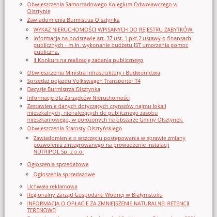
Obwieszczenia Samorządowego Kolegium Odwoławczego w
Olsztynie
Zawiadomienia Burmistrza Olsztynka
WYKAZ NIERUCHOMOŚCI WPISANYCH DO REJESTRU ZABYTKÓW.
Informacja na podstawie art. 37 ust. 1 pkt 2 ustawy o finansach
publicznych - m.in. wykonanie budżetu JST umorzenia pomoc
publiczna.
II Konkurs na realizację zadania publicznego
Obwieszczenia Ministra Infrastruktury i Budwonictwa
Sprzedaż pojazdu Volkswagen Transporter T4
Decyzje Burmistrza Olsztynka
Informacje dla Zarządców Nieruchomości
Zestawienie danych dotyczących czynszów najmu lokali
mieszkalnych, nienależących do publicznego zasobu
mieszkaniowego, w położonych na obszarze Gminy Olsztynek.
Obwieszczenia Starosty Olsztyńskiego
Zawiadomienie o wszczęciu postępowania w sprawie zmiany
pozwolenia zintegrowanego na prowadzenie instalacji
NUTRIPOL Sp. z o.o.
Ogłoszenia sprzedażowe
Ogłoszenia sprzedażowe
Uchwała reklamowa
Regionalny Zarząd Gospodarki Wodnej w Białymstoku
INFORMACJA O OPŁACIE ZA ZMNIEJSZENIE NATURALNEJ RETENCJI
TERENOWEJ