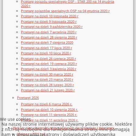
Przetarg pojazdu specjalnego OSP - STAR 200 na 14 grudnia
2020 r
Przetarg pojazdów specjalnych OSP na 04 grudnia 2020 r
Przetarg na dzień 10 listopada 2020 r
Przetarg na dzień 9 listopada 2020 r
Przetargi na dzień 9 października 2020 r
Przetargi na dzień 7 września 2020 r
Przetargi na dzień 28 sierpnia 2020 r
Przetargi na dzień 7 sierpnia 2020
Przetargi na dzień 17 lipca 2020 r
Przetarg na dzień 10 lipca 2020 r
Przetarg na dzień 26 czerwca 2020 r
Przetargi na dzień 19 czerwca 2020 r
Przetargi na dzień 3 kwietnia 2020 r
Przetarg na dzień 30 marca 2020 r
Przetarg na dzień 23 marca 2020 r
Przetarg na dzień 28 lutego 2020 r
Przetargi na dzień 21 lutego 2020 r
Przetargi 2026
Przetarg na dzień 6 marca 2026 r.
Przetargi na dzień 10 sierpnia 2026 r.
Przetarg na dzień 11 sierpnia 2026 r.
We use cookies
Przetarg na dzień 11 września 2026 r.
Na naszej stronie internetowej używamy plików cookie. Niektóre
Wykazy nieruchomości przeznaczonych do sprzedaży i dzierżawy
z nich są niezbędne dla funkcjonowania strony, inne pomagają
nam w ulepszaniu tej strony i doświadczeń użytkownika
Wykazy z 2026 roku