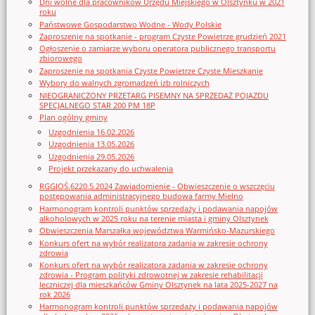
Dni wolne dla pracowników Urzędu Miejskiego w Olsztynku w 2021
roku
Państwowe Gospodarstwo Wodne - Wody Polskie
Zaproszenie na spotkanie - program Czyste Powietrze grudzień 2021
Ogłoszenie o zamiarze wyboru operatora publicznego transportu
zbiorowego
Zaproszenie na spotkania Czyste Powietrze Czyste Mieszkanie
Wybory do walnych zgromadzeń izb rolniczych
NIEOGRANICZONY PRZETARG PISEMNY NA SPRZEDAŻ POJAZDU
SPECJALNEGO STAR 200 PM 18P
Plan ogólny gminy
Uzgodnienia 16.02.2026
Uzgodnienia 13.05.2026
Uzgodnienia 29.05.2026
Projekt przekazany do uchwalenia
RGGIOŚ.6220.5.2024 Zawiadomienie - Obwieszczenie o wszczęciu
postępowania administracyjnego budowa farmy Mielno
Harmonogram kontroli punktów sprzedaży i podawania napojów
alkoholowych w 2025 roku na terenie miasta i gminy Olsztynek
Obwieszczenia Marszałka województwa Warmińsko-Mazurskiego
Konkurs ofert na wybór realizatora zadania w zakresie ochrony
zdrowia
Konkurs ofert na wybór realizatora zadania w zakresie ochrony
zdrowia - Program polityki zdrowotnej w zakresie rehabilitacji
leczniczej dla mieszkańców Gminy Olsztynek na lata 2025-2027 na
rok 2026
Harmonogram kontroli punktów sprzedaży i podawania napojów