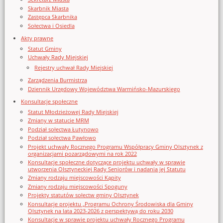
Skarbnik Miasta
Zastępca Skarbnika
Sołectwa i Osiedla
Akty prawne
Statut Gminy
Uchwały Rady Miejskiej
Rejestry uchwał Rady Miejskiej
Zarządzenia Burmistrza
Dziennik Urzędowy Województwa Warmińsko-Mazurskiego
Konsultacje społeczne
Statut Młodzieżowej Rady Miejskiej
Zmiany w statucie MRM
Podział sołectwa Łutynowo
Podział sołectwa Pawłowo
Projekt uchwały Rocznego Programu Współpracy Gminy Olsztynek z
organizacjami pozarządowymi na rok 2022
Konsultacje społeczne dotyczące projektu uchwały w sprawie
utworzenia Olsztyneckiej Rady Seniorów i nadania jej Statutu
Zmiany rodzaju miejscowości Kąpity
Zmiany rodzaju miejscowości Spoguny
Projekty statutów sołectw gminy Olsztynek
Konsultacje projektu „Programu Ochrony Środowiska dla Gminy
Olsztynek na lata 2023-2026 z perspektywą do roku 2030
Konsultacje w sprawie projektu uchwały Rocznego Programu