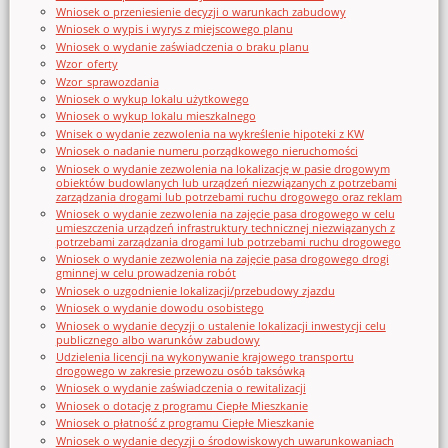
Wniosek o przeniesienie decyzji o warunkach zabudowy
Wniosek o wypis i wyrys z miejscowego planu
Wniosek o wydanie zaświadczenia o braku planu
Wzor_oferty
Wzor_sprawozdania
Wniosek o wykup lokalu użytkowego
Wniosek o wykup lokalu mieszkalnego
Wnisek o wydanie zezwolenia na wykreślenie hipoteki z KW
Wniosek o nadanie numeru porządkowego nieruchomości
Wniosek o wydanie zezwolenia na lokalizację w pasie drogowym
obiektów budowlanych lub urządzeń niezwiązanych z potrzebami
zarządzania drogami lub potrzebami ruchu drogowego oraz reklam
Wniosek o wydanie zezwolenia na zajęcie pasa drogowego w celu
umieszczenia urządzeń infrastruktury technicznej niezwiązanych z
potrzebami zarządzania drogami lub potrzebami ruchu drogowego
Wniosek o wydanie zezwolenia na zajęcie pasa drogowego drogi
gminnej w celu prowadzenia robót
Wniosek o uzgodnienie lokalizacji/przebudowy zjazdu
Wniosek o wydanie dowodu osobistego
Wniosek o wydanie decyzji o ustalenie lokalizacji inwestycji celu
publicznego albo warunków zabudowy
Udzielenia licencji na wykonywanie krajowego transportu
drogowego w zakresie przewozu osób taksówką
Wniosek o wydanie zaświadczenia o rewitalizacji
Wniosek o dotację z programu Ciepłe Mieszkanie
Wniosek o płatność z programu Ciepłe Mieszkanie
Wniosek o wydanie decyzji o środowiskowych uwarunkowaniach