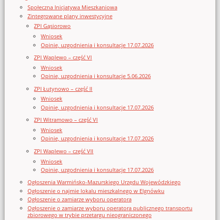
Społeczna Inicjatywa Mieszkaniowa
Zintegrowane plany inwestycyjne
ZPI Gąsiorowo
Wniosek
Opinie, uzgodnienia i konsultacje 17.07.2026
ZPI Waplewo – część VI
Wniosek
Opinie, uzgodnienia i konsultacje 5.06.2026
ZPI Łutynowo – część II
Wniosek
Opinie, uzgodnienia i konsultacje 17.07.2026
ZPI Witramowo – część VI
Wniosek
Opinie, uzgodnienia i konsultacje 17.07.2026
ZPI Waplewo – część VII
Wniosek
Opinie, uzgodnienia i konsultacje 17.07.2026
Ogłoszenia Warmińsko-Mazurskiego Urzędu Wojewódzkiego
Ogłoszenie o najmie lokalu mieszkalnego w Elgnówku
Ogłoszenie o zamiarze wyboru operatora
Ogłoszenie o zamiarze wyboru operatora publicznego transportu
zbiorowego w trybie przetargu nieograniczonego