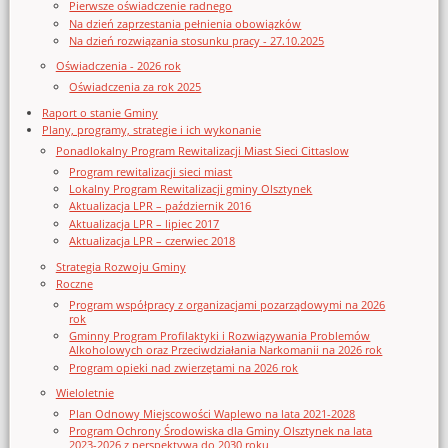
Pierwsze oświadczenie radnego
Na dzień zaprzestania pełnienia obowiązków
Na dzień rozwiązania stosunku pracy - 27.10.2025
Oświadczenia - 2026 rok
Oświadczenia za rok 2025
Raport o stanie Gminy
Plany, programy, strategie i ich wykonanie
Ponadlokalny Program Rewitalizacji Miast Sieci Cittaslow
Program rewitalizacji sieci miast
Lokalny Program Rewitalizacji gminy Olsztynek
Aktualizacja LPR – październik 2016
Aktualizacja LPR – lipiec 2017
Aktualizacja LPR – czerwiec 2018
Strategia Rozwoju Gminy
Roczne
Program współpracy z organizacjami pozarządowymi na 2026
rok
Gminny Program Profilaktyki i Rozwiązywania Problemów
Alkoholowych oraz Przeciwdziałania Narkomanii na 2026 rok
Program opieki nad zwierzętami na 2026 rok
Wieloletnie
Plan Odnowy Miejscowości Waplewo na lata 2021-2028
Program Ochrony Środowiska dla Gminy Olsztynek na lata
2023-2026 z perspektywą do 2030 roku