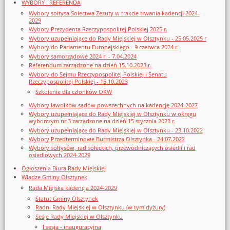
WYBORY I REFERENDA
Wybory sołtysa Sołectwa Zezuty w trakcie trwania kadencji 2024-
2029
Wybory Prezydenta Rzeczypospolitej Polskiej 2025 r.
Wybory uzupełniające do Rady Miejskiej w Olsztynku - 25.05.2025 r
Wybory do Parlamentu Europejskiego - 9 czerwca 2024 r.
Wybory samorządowe 2024 r. - 7.04.2024
Referendum zarządzone na dzień 15.10.2023 r.
Wybory do Sejmu Rzeczypospolitej Polskiej i Senatu
Rzeczypospolitej Polskiej - 15.10.2023
Szkolenie dla członków OKW
Wybory ławników sądów powszechnych na kadencję 2024-2027
Wybory uzupełniające do Rady Miejskiej w Olsztynku w okręgu
wyborczym nr 3 zarządzone na dzień 15 stycznia 2023 r.
Wybory uzupełniające do Rady Miejskiej w Olsztynku - 23.10.2022
Wybory Przedterminowe Burmistrza Olsztynka - 24.07.2022
Wybory sołtysów, rad sołeckich, przewodniczących osiedli i rad
osiedlowych 2024-2029
Ogłoszenia Biura Rady Miejskiej
Władze Gminy Olsztynek
Rada Miejska kadencja 2024-2029
Statut Gminy Olsztynek
Radni Rady Miejskiej w Olsztynku (w tym dyżury)
Sesje Rady Miejskiej w Olsztynku
I sesja - inauguracyjna