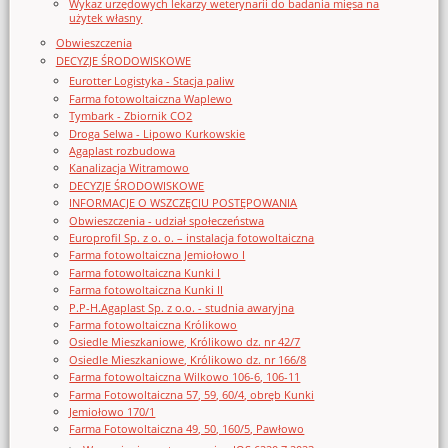
Wykaz urzędowych lekarzy weterynarii do badania mięsa na
użytek własny
Obwieszczenia
DECYZJE ŚRODOWISKOWE
Eurotter Logistyka - Stacja paliw
Farma fotowoltaiczna Waplewo
Tymbark - Zbiornik CO2
Droga Selwa - Lipowo Kurkowskie
Agaplast rozbudowa
Kanalizacja Witramowo
DECYZJE ŚRODOWISKOWE
INFORMACJE O WSZCZĘCIU POSTĘPOWANIA
Obwieszczenia - udział społeczeństwa
Europrofil Sp. z o. o. – instalacja fotowoltaiczna
Farma fotowoltaiczna Jemiołowo I
Farma fotowoltaiczna Kunki I
Farma fotowoltaiczna Kunki II
P.P-H.Agaplast Sp. z o.o. - studnia awaryjna
Farma fotowoltaiczna Królikowo
Osiedle Mieszkaniowe, Królikowo dz. nr 42/7
Osiedle Mieszkaniowe, Królikowo dz. nr 166/8
Farma fotowoltaiczna Wilkowo 106-6, 106-11
Farma Fotowoltaiczna 57, 59, 60/4, obręb Kunki
Jemiołowo 170/1
Farma Fotowoltaiczna 49, 50, 160/5, Pawłowo