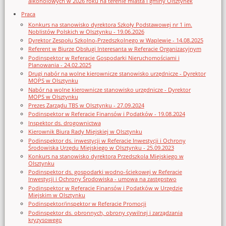
alkoholowych w 2026 roku na terenie miasta i gminy Olsztynek
Praca
Konkurs na stanowisko dyrektora Szkoły Podstawowej nr 1 im.
Noblistów Polskich w Olsztynku - 19.06.2026
Dyrektor Zespołu Szkolno-Przedszkolnego w Waplewie - 14.08.2025
Referent w Biurze Obsługi Interesanta w Referacie Organizacyjnym
Podinspektor w Referacie Gospodarki Nieruchomościami i
Planowania - 24.02.2025
Drugi nabór na wolne kierownicze stanowisko urzędnicze - Dyrektor
MOPS w Olsztynku
Nabór na wolne kierownicze stanowisko urzędnicze - Dyrektor
MOPS w Olsztynku
Prezes Zarządu TBS w Olsztynku - 27.09.2024
Podinspektor w Referacie Finansów i Podatków - 19.08.2024
Inspektor ds. drogownictwa
Kierownik Biura Rady Miejskiej w Olsztynku
Podinspektor ds. inwestycji w Referacie Inwestycji i Ochrony
Środowiska Urzędu Miejskiego w Olsztynku - 25.09.2023
Konkurs na stanowisko dyrektora Przedszkola Miejskiego w
Olsztynku
Podinspektor ds. gospodarki wodno-ściekowej w Referacie
Inwestycji i Ochrony Środowiska - umowa na zastępstwo
Podinspektor w Referacie Finansów i Podatków w Urzędzie
Miejskim w Olsztynku
Podinspektor/inspektor w Referacie Promocji
Podinspektor ds. obronnych, obrony cywilnej i zarządzania
kryzysowego