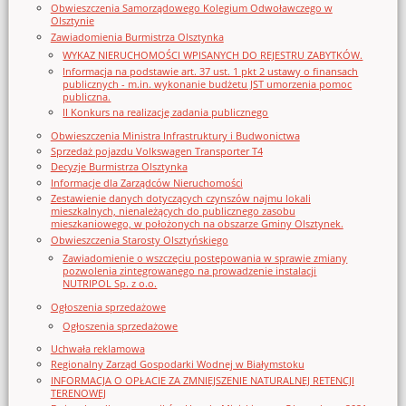
Obwieszczenia Samorządowego Kolegium Odwoławczego w
Olsztynie
Zawiadomienia Burmistrza Olsztynka
WYKAZ NIERUCHOMOŚCI WPISANYCH DO REJESTRU ZABYTKÓW.
Informacja na podstawie art. 37 ust. 1 pkt 2 ustawy o finansach
publicznych - m.in. wykonanie budżetu JST umorzenia pomoc
publiczna.
II Konkurs na realizację zadania publicznego
Obwieszczenia Ministra Infrastruktury i Budwonictwa
Sprzedaż pojazdu Volkswagen Transporter T4
Decyzje Burmistrza Olsztynka
Informacje dla Zarządców Nieruchomości
Zestawienie danych dotyczących czynszów najmu lokali
mieszkalnych, nienależących do publicznego zasobu
mieszkaniowego, w położonych na obszarze Gminy Olsztynek.
Obwieszczenia Starosty Olsztyńskiego
Zawiadomienie o wszczęciu postępowania w sprawie zmiany
pozwolenia zintegrowanego na prowadzenie instalacji
NUTRIPOL Sp. z o.o.
Ogłoszenia sprzedażowe
Ogłoszenia sprzedażowe
Uchwała reklamowa
Regionalny Zarząd Gospodarki Wodnej w Białymstoku
INFORMACJA O OPŁACIE ZA ZMNIEJSZENIE NATURALNEJ RETENCJI
TERENOWEJ