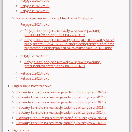
Petycje z 2024 roku
Petycje z 2025 roku
Petycje z 2026 roku
Petycje skierowane do Rady Miejskiej w Olsztynku
Petycje z 2021 roku
Petycja dot. podjęcia uchwały w sprawie gwarancji
producentów szczepionek na COVID-19
Petycja dot. podjęcia uchwały poierającej list otwarty STOP
zabójczenmu GMO - STOP niebezpiecznej szczepionce oraz
zaprzestania eksperymentu na mieszkańcach Polski i inne
Petycje z 2020 roku
Petycja dot. podjęcia uchwały w sprawie gwarancji
producentów szczepionek na COVID-19
Petycje z 2023 roku
Petycje z 2025 roku
Organizacje Pozarządowe
II otwarty konkurs na realizację zadań publicznych w 2026 r.
I otwarty konkurs na realizację zadań publicznych w 2026 r.
II otwarty konkurs na realizację zadań publicznych w 2025 r.
I otwarty konkurs na realizację zadań publicznych w 2025 r.
I otwarty konkurs na realizację zadań publicznych w 2024 r.
II otwarty konkurs na realizację zadań publicznych w 2023 r.
I otwarty konkurs na realizację zadań publicznych w 2023 r.
Ogłoszenia