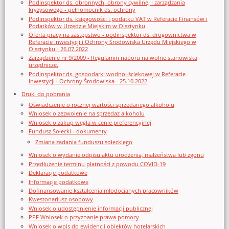
Podinspektor ds. obronnych, obrony cywilnej i zarządzania
kryzysowego - pełnomocnik ds. ochrony
Podinspektor ds. księgowości i podatku VAT w Referacie Finansów i
Podatków w Urzędzie Miejskim w Olsztynku
Oferta pracy na zastępstwo - podinspektor ds. drogownictwa w
Referacie Inwestycji i Ochrony Środowiska Urzędu Miejskiego w
Olsztynku - 26.07.2022
Zarządzenie nr 9/2009 - Regulamin naboru na wolne stanowiska
urzędnicze.
Podinspektor ds. gospodarki wodno–ściekowej w Referacie
Inwestycji i Ochrony Środowiska - 25.10.2022
Druki do pobrania
Oświadczenie o rocznej wartości sprzedanego alkoholu
Wniosek o zezwolenie na sprzedaz alkoholu
Wniosek o zakup węgla w cenie preferencyjnej
Fundusz Sołecki - dokumenty
Zmiana zadania funduszu sołeckiego
Wniosek o wydanie odpisu aktu urodzenia, małżeństwa lub zgonu
Przedłużenie terminu płatności z powodu COVID-19
Deklaracje podatkowe
Informacje podatkowe
Dofinansowanie kształcenia młodocianych pracowników
Kwestonariusz osobowy
Wniosek o udostępnienie informacji publicznej
PPF Wniosek o przyznanie prawa pomocy
Wniosek o wpis do ewidencji obiektów hotelarskich