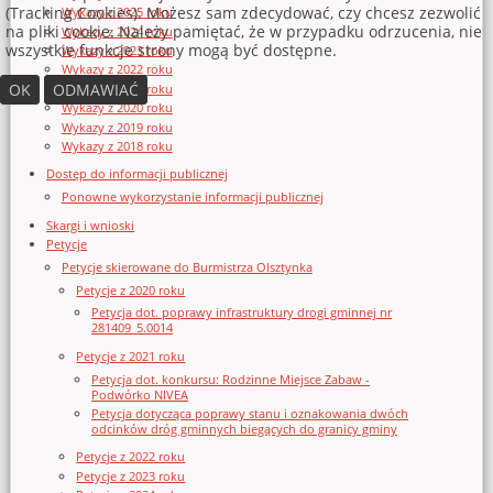
(Tracking Cookies). Możesz sam zdecydować, czy chcesz zezwolić
Wykazy z 2025 roku
na pliki cookie. Należy pamiętać, że w przypadku odrzucenia, nie
Wykazy z 2024 roku
wszystkie funkcje strony mogą być dostępne.
Wykazy z 2023 roku
Wykazy z 2022 roku
OK
ODMAWIAĆ
Wykazy z 2021 roku
Wykazy z 2020 roku
Wykazy z 2019 roku
Wykazy z 2018 roku
Dostęp do informacji publicznej
Ponowne wykorzystanie informacji publicznej
Skargi i wnioski
Petycje
Petycje skierowane do Burmistrza Olsztynka
Petycje z 2020 roku
Petycja dot. poprawy infrastruktury drogi gminnej nr
281409_5.0014
Petycje z 2021 roku
Petycja dot. konkursu: Rodzinne Miejsce Zabaw -
Podwórko NIVEA
Petycja dotycząca poprawy stanu i oznakowania dwóch
odcinków dróg gminnych biegących do granicy gminy
Petycje z 2022 roku
Petycje z 2023 roku