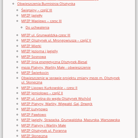
Obwieszczenia Burmistrza Olsztynka
Świętajny – część III
MPZP Jagiełły
MPZP Waplewo – czesc III
Do uchwalenia
MPZP ul. Grunwaldzka-czesc III
MPZP Olsztynek ul. Mrongowiusza – część V
MPZP Mierki
MPZP Jeziorna i Jagielly
MPZP Sosnowa
MPZP linia energetyczna Olsztynek-Biesal
mpzp Platyny, Warlity Małe - obwieszczenie
MPZP Świerkocin
Obwieszczenie w sprawie projektu zmiany mpzp m. Olsztynek
ul. Słoneczna
MPZP Lipowo Kurkowskie – czesc II
MPZP Jemiołowo – część II
MPZP ul. Leśna do węzła Olsztynek Wschód
MPZP Platyny, Warlity, Wigwałd, Gaj, Drwęck
MPZP Łutynowo
MPZP Pawłowo
MPZP Jagielly, Strazacka, Grunwaldzka, Mazurska, Warszawska
MPZP Platyny i Warlity Małe
MPZP Olsztynek ul. Poranna
MPZP Słoneczna