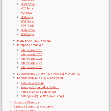
XXVIII Sesja
XXIX Sesja
XXX Sesja
XXXI Sesja
XXXII Sesja
XXXIII Sesja
XXXIV Sesja
XXXV Sesja
Plany pracy Rady Miejskiej
Interpelacje radnych
Interpelacje 2019
Interpelacje 2020
Interpelacje 2021
Interpelacje 2024
Interpelacje 2026
Sprawozdanie z pracy Rady Miejskiej w Olsztynku
Komisje Rady Miejskiej w Olsztynku
Komisja Rewizyjna
Komisja Gospodarki i Budżetu
Komisja Spraw Społecznych
Komisja Skarg, Wniosków i Petycji
Burmistrz Olsztynka
Zastępca Burmistrza Olsztynka
Sekretarz Miasta