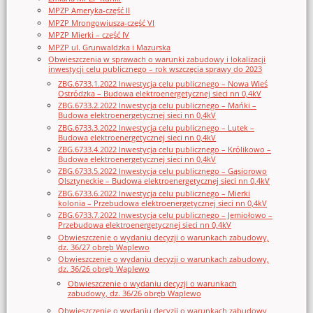
MPZP Ameryka-część II
MPZP Mrongowiusza-część VI
MPZP Mierki – część IV
MPZP ul. Grunwaldzka i Mazurska
Obwieszczenia w sprawach o warunki zabudowy i lokalizacji
inwestycji celu publicznego – rok wszczęcia sprawy do 2023
ZBG.6733.1.2022 Inwestycja celu publicznego – Nowa Wieś
Ostródzka – Budowa elektroenergetycznej sieci nn 0,4kV
ZBG.6733.2.2022 Inwestycja celu publicznego – Mańki –
Budowa elektroenergetycznej sieci nn 0,4kV
ZBG.6733.3.2022 Inwestycja celu publicznego – Lutek –
Budowa elektroenergetycznej sieci nn 0,4kV
ZBG.6733.4.2022 Inwestycja celu publicznego – Królikowo –
Budowa elektroenergetycznej sieci nn 0,4kV
ZBG.6733.5.2022 Inwestycja celu publicznego – Gąsiorowo
Olsztyneckie – Budowa elektroenergetycznej sieci nn 0,4kV
ZBG.6733.6.2022 Inwestycja celu publicznego – Mierki
kolonia – Przebudowa elektroenergetycznej sieci nn 0,4kV
ZBG.6733.7.2022 Inwestycja celu publicznego – Jemiołowo –
Przebudowa elektroenergetycznej sieci nn 0,4kV
Obwieszczenie o wydaniu decyzji o warunkach zabudowy,
dz. 36/27 obręb Waplewo
Obwieszczenie o wydaniu decyzji o warunkach zabudowy,
dz. 36/26 obręb Waplewo
Obwieszczenie o wydaniu decyzji o warunkach
zabudowy, dz. 36/26 obręb Waplewo
Obwieszczenie o wydaniu decyzji o warunkach zabudowy,