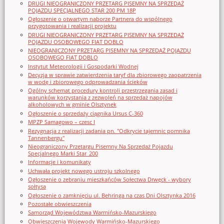
DRUGI NIEOGRANICZONY PRZETARG PISEMNY NA SPRZEDAŻ
POJAZDU SPECJALNEGO STAR 200 PM 18P
Ogłoszenie o otwartym naborze Partnera do wspólnego
przygotowania i realizacji projektu
DRUGI NIEOGRANICZONY PRZETARG PISEMNY NA SPRZEDAŻ
POJAZDU OSOBOWEGO FIAT DOBLO
NIEOGRANICZONY PRZETARG PISEMNY NA SPRZEDAŻ POJAZDU
OSOBOWEGO FIAT DOBLO
Instytut Meteorologii i Gospodarki Wodnej
Decyzja w sprawie zatwierdzenia taryf dla zbiorowego zaopatrzenia
w wodę i zbiorowego odprowadzania ścieków
Ogólny schemat procedury kontroli przestrzegania zasad i
warunków korzystania z zezwoleń na sprzedaż napojów
alkoholowych w gminie Olsztynek
Ogłoszenie o sprzedaży ciągnika Ursus C-360
MPZP Samagowo – czesc I
Rezygnacja z realizacji zadania pn. "Odkrycie tajemnic pomnika
Tannenbergu"
Nieograniczony Przetargu Pisemny Na Sprzedaż Pojazdu
Specjalnego Marki Star_200
Informacje i komunikaty
Uchwała projekt nowego ustroju szkolnego
Ogłoszenie o zebraniu mieszkańców Sołectwa Drwęck - wybory
sołtysa
Ogłoszenie o zamknięciu ul. Behringa na czas Dni Olsztynka 2016
Pozostałe obwieszczenia
Samorząd Województwa Warmińsko-Mazurskiego
Obwieszczenia Wojewody Warmińsko-Mazurskiego