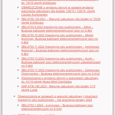
dz. 73/10 obręb Królikowo
OBWIESZCZENIE o wydaniu decyzji w sprawie wydania
warunków zabudowy dla działek 124/15 i 124/16, obręb
Lipowo Kurkowskie
ZBG.6730.129.2021 – Warunki zabudowy dla działki nr 73/24
obręb Królikowo
ZBG.6733.9.2022 Inwestycja celu publicznego – Ząbie –
Budowa kablowej elektroenergetycznej sieci nn 0,4kV
ZBG.6733.10.2022 Inwestycja celu publicznego – Mierki
(kolonia)– Budowa kablowej elektroenergetycznej sieci nn
0,4kV
ZBG.6733.11.2022 Inwestycja celu publicznego – Jemiołowo
(kolonia) – Budowa kablowej elektroenergetycznej sieci nn
0,4kV
ZBG.6733.13.2022 Inwestycja celu publicznego – Kurki –
Budowa kablowej sieci elektroenergetycznej oświetleniowej
nn 0,4kV
ZBG.6733.17.2022 Inwestycja celu publicznego – Gąsiorowo
Olsztyneckie – Budowa elektroenergetycznej sieci nn 0,4 kV
Obwieszczenie o wydaniu decyzji o warunkach zabudowy,
dz. 41/10 obręb Nowa Wieś Ostródzka
GNP.6730.185.2023 - Warunki zabudowy dla działki 1/13
obręb Lutek
Obwieszczenia w sprawach o warunki zabudowy i lokalizacji
inwestycji celu publicznego – rok wszczęcia sprawy 2024
ZBG.6733.1.2024 – Łutynowo – Budowa kablowej sieci
elektroenergetycznej nn 0,4 kV