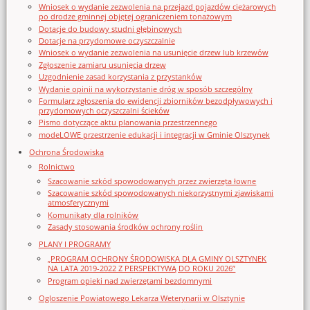
Wniosek o wydanie zezwolenia na przejazd pojazdów ciężarowych
po drodze gminnej objętej ograniczeniem tonażowym
Dotacje do budowy studni głębinowych
Dotacje na przydomowe oczyszczalnie
Wniosek o wydanie zezwolenia na usunięcie drzew lub krzewów
Zgłoszenie zamiaru usunięcia drzew
Uzgodnienie zasad korzystania z przystanków
Wydanie opinii na wykorzystanie dróg w sposób szczególny
Formularz zgłoszenia do ewidencji zbiorników bezodpływowych i
przydomowych oczyszczalni ścieków
Pismo dotyczące aktu planowania przestrzennego
modeLOWE przestrzenie edukacji i integracji w Gminie Olsztynek
Ochrona Środowiska
Rolnictwo
Szacowanie szkód spowodowanych przez zwierzęta łowne
Szacowanie szkód spowodowanych niekorzystnymi zjawiskami
atmosferycznymi
Komunikaty dla rolników
Zasady stosowania środków ochrony roślin
PLANY I PROGRAMY
„PROGRAM OCHRONY ŚRODOWISKA DLA GMINY OLSZTYNEK
NA LATA 2019-2022 Z PERSPEKTYWĄ DO ROKU 2026”
Program opieki nad zwierzętami bezdomnymi
Ogloszenie Powiatowego Lekarza Weterynarii w Olsztynie