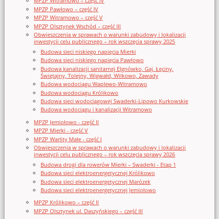
MPZP Witramowo – część IV
MPZP Pawłowo – część IV
MPZP Witramowo – część V
MPZP Olsztynek Wschód – część III
Obwieszczenia w sprawach o warunki zabudowy i lokalizacji
inwestycji celu publicznego – rok wszczęcia sprawy 2025
Budowa sieci niskiego napięcia Mierki
Budowa sieci niskiego napięcia Pawłowo
Budowa kanalizacji sanitarnej Elgnówko, Gaj, Łęciny,
Świętajny, Tolejny, Wigwałd, Wilkowo, Zawady
Budowa wodociągu Waplewo-Witramowo
Budowa wodociągu Królikowo
Budowa sieci wodociągowej Swaderki-Lipowo Kurkowskie
Budowa wodociągu i kanalizacji Witramowo
MPZP Jemiołowo - część II
MPZP Mierki - część V
MPZP Warlity Małe - część I
Obwieszczenia w sprawach o warunki zabudowy i lokalizacji
inwestycji celu publicznego – rok wszczęcia sprawy 2026
Budowa drogi dla rowerów Mierki – Swaderki - Etap 1
Budowa sieci elektroenergetycznej Królikowo
Budowa sieci elektroenergetycznej Marózek
Budowa sieci elektroenergetycznej Jemiołowo
MPZP Królikowo – część II
MPZP Olsztynek ul. Daszyńskiego – część III