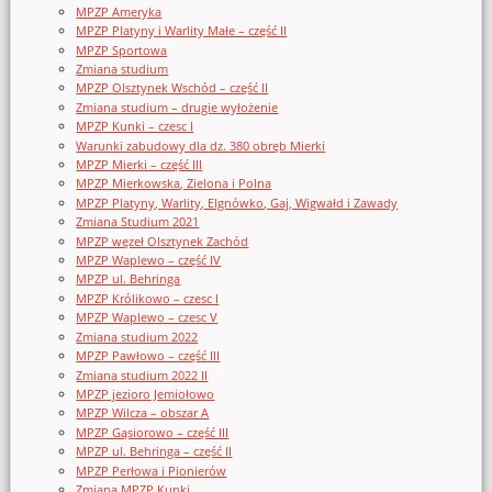
MPZP Ameryka
MPZP Platyny i Warlity Małe – część II
MPZP Sportowa
Zmiana studium
MPZP Olsztynek Wschód – część II
Zmiana studium – drugie wyłożenie
MPZP Kunki – czesc I
Warunki zabudowy dla dz. 380 obręb Mierki
MPZP Mierki – część III
MPZP Mierkowska, Zielona i Polna
MPZP Platyny, Warlity, Elgnówko, Gaj, Wigwałd i Zawady
Zmiana Studium 2021
MPZP węzeł Olsztynek Zachód
MPZP Waplewo – część IV
MPZP ul. Behringa
MPZP Królikowo – czesc I
MPZP Waplewo – czesc V
Zmiana studium 2022
MPZP Pawłowo – część III
Zmiana studium 2022 II
MPZP jezioro Jemiołowo
MPZP Wilcza – obszar A
MPZP Gąsiorowo – część III
MPZP ul. Behringa – część II
MPZP Perłowa i Pionierów
Zmiana MPZP Kunki