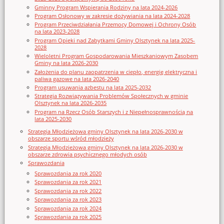
Gminny Program Wspierania Rodziny na lata 2024-2026
Program Osłonowy w zakresie dożywiania na lata 2024-2028
Program Przeciwdziałania Przemocy Domowej i Ochrony Osób
na lata 2023-2028
Program Opieki nad Zabytkami Gminy Olsztynek na lata 2025-
2028
Wieloletni Program Gospodarowania Mieszkaniowym Zasobem
Gminy na lata 2026-2030
Założenia do planu zaopatrzenia w ciepło, energię elektryczna i
paliwa gazowe na lata 2026-2040
Program usuwania azbestu na lata 2025-2032
Strategia Rozwiązywania Problemów Społecznych w gminie
Olsztynek na lata 2026-2035
Program na Rzecz Osób Starszych i z Niepełnosprawnością na
lata 2025-2030
Strategia Młodzieżowa gminy Olsztynek na lata 2026-2030 w
obszarze sportu wśród młodzieży
Strategia Młodzieżowa gminy Olsztynek na lata 2026-2030 w
obszarze zdrowia psychicznego młodych osób
Sprawozdania
Sprawozdania za rok 2020
Sprawozdania za rok 2021
Sprawozdania za rok 2022
Sprawozdania za rok 2023
Sprawozdania za rok 2024
Sprawozdania za rok 2025