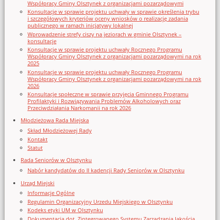
Współpracy Gminy Olsztynek z organizacjami pozarządowymi
Konsultacje w sprawie projektu uchwały w sprawie określenia trybu
i szczegółowych kryteriów oceny wniosków o realizację zadania
publicznego w ramach inicjatywy lokalnej
Wprowadzenie strefy ciszy na jeziorach w gminie Olsztynek –
konsultacje
Konsultacje w sprawie projektu uchwały Rocznego Programu
Współpracy Gminy Olsztynek z organizacjami pozarządowymi na rok
2025
Konsultacje w sprawie projektu uchwały Rocznego Programu
Współpracy Gminy Olsztynek z organizacjami pozarządowymi na rok
2026
Konsultacje społeczne w sprawie przyjęcia Gminnego Programu
Profilaktyki i Rozwiązywania Problemów Alkoholowych oraz
Przeciwdziałania Narkomanii na rok 2026
Młodzieżowa Rada Miejska
Skład Młodzieżowej Rady
Kontakt
Statut
Rada Seniorów w Olsztynku
Nabór kandydatów do II kadencji Rady Seniorów w Olsztynku
Urząd Miejski
Informacje Ogólne
Regulamin Organizacyjny Urzedu Miejskiego w Olsztynku
Kodeks etyki UM w Olsztynku
Dokumentacja dot. Zintegrowanego Systemu Zarządzania Jakością