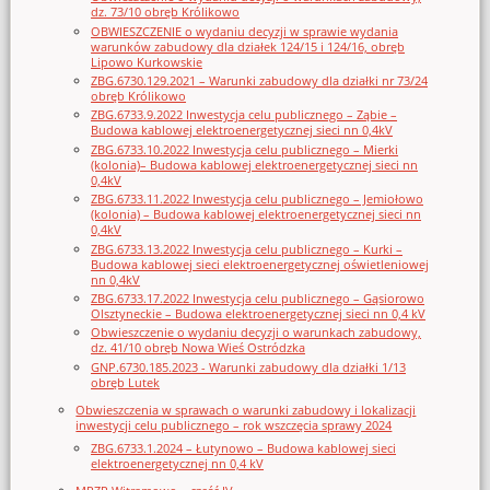
dz. 73/10 obręb Królikowo
OBWIESZCZENIE o wydaniu decyzji w sprawie wydania
warunków zabudowy dla działek 124/15 i 124/16, obręb
Lipowo Kurkowskie
ZBG.6730.129.2021 – Warunki zabudowy dla działki nr 73/24
obręb Królikowo
ZBG.6733.9.2022 Inwestycja celu publicznego – Ząbie –
Budowa kablowej elektroenergetycznej sieci nn 0,4kV
ZBG.6733.10.2022 Inwestycja celu publicznego – Mierki
(kolonia)– Budowa kablowej elektroenergetycznej sieci nn
0,4kV
ZBG.6733.11.2022 Inwestycja celu publicznego – Jemiołowo
(kolonia) – Budowa kablowej elektroenergetycznej sieci nn
0,4kV
ZBG.6733.13.2022 Inwestycja celu publicznego – Kurki –
Budowa kablowej sieci elektroenergetycznej oświetleniowej
nn 0,4kV
ZBG.6733.17.2022 Inwestycja celu publicznego – Gąsiorowo
Olsztyneckie – Budowa elektroenergetycznej sieci nn 0,4 kV
Obwieszczenie o wydaniu decyzji o warunkach zabudowy,
dz. 41/10 obręb Nowa Wieś Ostródzka
GNP.6730.185.2023 - Warunki zabudowy dla działki 1/13
obręb Lutek
Obwieszczenia w sprawach o warunki zabudowy i lokalizacji
inwestycji celu publicznego – rok wszczęcia sprawy 2024
ZBG.6733.1.2024 – Łutynowo – Budowa kablowej sieci
elektroenergetycznej nn 0,4 kV