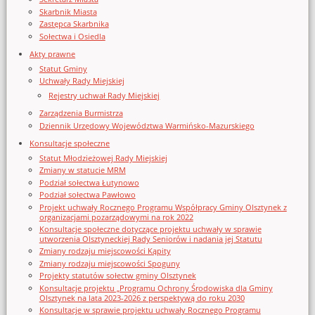
Skarbnik Miasta
Zastępca Skarbnika
Sołectwa i Osiedla
Akty prawne
Statut Gminy
Uchwały Rady Miejskiej
Rejestry uchwał Rady Miejskiej
Zarządzenia Burmistrza
Dziennik Urzędowy Województwa Warmińsko-Mazurskiego
Konsultacje społeczne
Statut Młodzieżowej Rady Miejskiej
Zmiany w statucie MRM
Podział sołectwa Łutynowo
Podział sołectwa Pawłowo
Projekt uchwały Rocznego Programu Współpracy Gminy Olsztynek z
organizacjami pozarządowymi na rok 2022
Konsultacje społeczne dotyczące projektu uchwały w sprawie
utworzenia Olsztyneckiej Rady Seniorów i nadania jej Statutu
Zmiany rodzaju miejscowości Kąpity
Zmiany rodzaju miejscowości Spoguny
Projekty statutów sołectw gminy Olsztynek
Konsultacje projektu „Programu Ochrony Środowiska dla Gminy
Olsztynek na lata 2023-2026 z perspektywą do roku 2030
Konsultacje w sprawie projektu uchwały Rocznego Programu