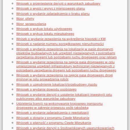
Wniosek o przeniesienie decyzji o warunkach zabudowy
Wniosek o wypis i wyrys z miejscowego planu
Wniosek o wydanie zaświadczenia o braku planu
Wzor_oferty
Wzor_sprawozdania
Wniosek o wykup lokalu użytkowego
Wniosek o wykup lokalu mieszkalnego
Wnisek o wydanie zezwolenia na wykreślenie hipoteki z KW
Wniosek o nadanie numeru porządkowego nieruchomości
Wniosek o wydanie zezwolenia na lokalizację w pasie drogowym
obiektów budowlanych lub urządzeń niezwiązanych z potrzebami
zarządzania drogami lub potrzebami ruchu drogowego oraz reklam
Wniosek o wydanie zezwolenia na zajęcie pasa drogowego w celu
umieszczenia urządzeń infrastruktury technicznej niezwiązanych z
potrzebami zarządzania drogami lub potrzebami ruchu drogowego
Wniosek o wydanie zezwolenia na zajęcie pasa drogowego drogi
gminnej w celu prowadzenia robót
Wniosek o uzgodnienie lokalizacji/przebudowy zjazdu
Wniosek o wydanie dowodu osobistego
Wniosek o wydanie decyzji o ustalenie lokalizacji inwestycji celu
publicznego albo warunków zabudowy
Udzielenia licencji na wykonywanie krajowego transportu
drogowego w zakresie przewozu osób taksówką
Wniosek o wydanie zaświadczenia o rewitalizacji
Wniosek o dotację z programu Ciepłe Mieszkanie
Wniosek o płatność z programu Ciepłe Mieszkanie
Wniosek o wydanie decyzji o środowiskowych uwarunkowaniach