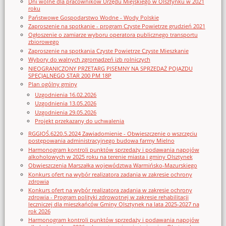
Dni wolne dla pracowników Urzędu Miejskiego w Olsztynku w 2021
roku
Państwowe Gospodarstwo Wodne - Wody Polskie
Zaproszenie na spotkanie - program Czyste Powietrze grudzień 2021
Ogłoszenie o zamiarze wyboru operatora publicznego transportu
zbiorowego
Zaproszenie na spotkania Czyste Powietrze Czyste Mieszkanie
Wybory do walnych zgromadzeń izb rolniczych
NIEOGRANICZONY PRZETARG PISEMNY NA SPRZEDAŻ POJAZDU
SPECJALNEGO STAR 200 PM 18P
Plan ogólny gminy
Uzgodnienia 16.02.2026
Uzgodnienia 13.05.2026
Uzgodnienia 29.05.2026
Projekt przekazany do uchwalenia
RGGIOŚ.6220.5.2024 Zawiadomienie - Obwieszczenie o wszczęciu
postępowania administracyjnego budowa farmy Mielno
Harmonogram kontroli punktów sprzedaży i podawania napojów
alkoholowych w 2025 roku na terenie miasta i gminy Olsztynek
Obwieszczenia Marszałka województwa Warmińsko-Mazurskiego
Konkurs ofert na wybór realizatora zadania w zakresie ochrony
zdrowia
Konkurs ofert na wybór realizatora zadania w zakresie ochrony
zdrowia - Program polityki zdrowotnej w zakresie rehabilitacji
leczniczej dla mieszkańców Gminy Olsztynek na lata 2025-2027 na
rok 2026
Harmonogram kontroli punktów sprzedaży i podawania napojów