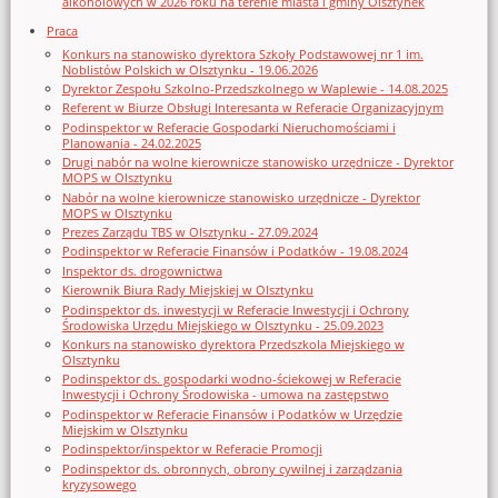
alkoholowych w 2026 roku na terenie miasta i gminy Olsztynek
Praca
Konkurs na stanowisko dyrektora Szkoły Podstawowej nr 1 im.
Noblistów Polskich w Olsztynku - 19.06.2026
Dyrektor Zespołu Szkolno-Przedszkolnego w Waplewie - 14.08.2025
Referent w Biurze Obsługi Interesanta w Referacie Organizacyjnym
Podinspektor w Referacie Gospodarki Nieruchomościami i
Planowania - 24.02.2025
Drugi nabór na wolne kierownicze stanowisko urzędnicze - Dyrektor
MOPS w Olsztynku
Nabór na wolne kierownicze stanowisko urzędnicze - Dyrektor
MOPS w Olsztynku
Prezes Zarządu TBS w Olsztynku - 27.09.2024
Podinspektor w Referacie Finansów i Podatków - 19.08.2024
Inspektor ds. drogownictwa
Kierownik Biura Rady Miejskiej w Olsztynku
Podinspektor ds. inwestycji w Referacie Inwestycji i Ochrony
Środowiska Urzędu Miejskiego w Olsztynku - 25.09.2023
Konkurs na stanowisko dyrektora Przedszkola Miejskiego w
Olsztynku
Podinspektor ds. gospodarki wodno-ściekowej w Referacie
Inwestycji i Ochrony Środowiska - umowa na zastępstwo
Podinspektor w Referacie Finansów i Podatków w Urzędzie
Miejskim w Olsztynku
Podinspektor/inspektor w Referacie Promocji
Podinspektor ds. obronnych, obrony cywilnej i zarządzania
kryzysowego