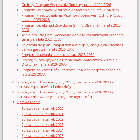
Gminny Program Wspierania Rodziny na lata 2024-2026
Program Osłonowy w zakresie dożywiania na lata 2024-2028
Program Przeciwdziałania Przemocy Domowej i Ochrony Osób
na lata 2023-2028
Program Opieki nad Zabytkami Gminy Olsztynek na lata 2025-
2028
Wieloletni Program Gospodarowania Mieszkaniowym Zasobem
Gminy na lata 2026-2030
Założenia do planu zaopatrzenia w ciepło, energię elektryczna i
paliwa gazowe na lata 2026-2040
Program usuwania azbestu na lata 2025-2032
Strategia Rozwiązywania Problemów Społecznych w gminie
Olsztynek na lata 2026-2035
Program na Rzecz Osób Starszych i z Niepełnosprawnością na
lata 2025-2030
Strategia Młodzieżowa gminy Olsztynek na lata 2026-2030 w
obszarze sportu wśród młodzieży
Strategia Młodzieżowa gminy Olsztynek na lata 2026-2030 w
obszarze zdrowia psychicznego młodych osób
Sprawozdania
Sprawozdania za rok 2020
Sprawozdania za rok 2021
Sprawozdania za rok 2022
Sprawozdania za rok 2023
Sprawozdania za rok 2024
Sprawozdania za rok 2025