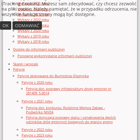
(Tracking Cookies). Możesz sam zdecydować, czy chcesz zezwolić
Wykazy z 2025 roku
na pliki cookie. Należy pamiętać, że w przypadku odrzucenia, nie
Wykazy z 2024 roku
wszystkie funkcje strony mogą być dostępne.
Wykazy z 2023 roku
Wykazy z 2022 roku
OK
ODMAWIAĆ
Wykazy z 2021 roku
Wykazy z 2020 roku
Wykazy z 2019 roku
Wykazy z 2018 roku
Dostęp do informacji publicznej
Ponowne wykorzystanie informacji publicznej
Skargi i wnioski
Petycje
Petycje skierowane do Burmistrza Olsztynka
Petycje z 2020 roku
Petycja dot. poprawy infrastruktury drogi gminnej nr
281409_5.0014
Petycje z 2021 roku
Petycja dot. konkursu: Rodzinne Miejsce Zabaw -
Podwórko NIVEA
Petycja dotycząca poprawy stanu i oznakowania dwóch
odcinków dróg gminnych biegących do granicy gminy
Petycje z 2022 roku
Petycje z 2023 roku