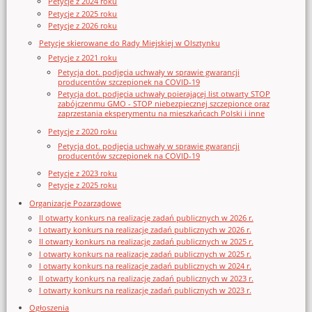
Petycje z 2024 roku
Petycje z 2025 roku
Petycje z 2026 roku
Petycje skierowane do Rady Miejskiej w Olsztynku
Petycje z 2021 roku
Petycja dot. podjęcia uchwały w sprawie gwarancji
producentów szczepionek na COVID-19
Petycja dot. podjęcia uchwały poierającej list otwarty STOP
zabójczenmu GMO - STOP niebezpiecznej szczepionce oraz
zaprzestania eksperymentu na mieszkańcach Polski i inne
Petycje z 2020 roku
Petycja dot. podjęcia uchwały w sprawie gwarancji
producentów szczepionek na COVID-19
Petycje z 2023 roku
Petycje z 2025 roku
Organizacje Pozarządowe
II otwarty konkurs na realizację zadań publicznych w 2026 r.
I otwarty konkurs na realizację zadań publicznych w 2026 r.
II otwarty konkurs na realizację zadań publicznych w 2025 r.
I otwarty konkurs na realizację zadań publicznych w 2025 r.
I otwarty konkurs na realizację zadań publicznych w 2024 r.
II otwarty konkurs na realizację zadań publicznych w 2023 r.
I otwarty konkurs na realizację zadań publicznych w 2023 r.
Ogłoszenia