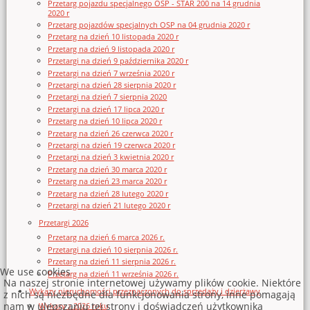
Przetarg pojazdu specjalnego OSP - STAR 200 na 14 grudnia
2020 r
Przetarg pojazdów specjalnych OSP na 04 grudnia 2020 r
Przetarg na dzień 10 listopada 2020 r
Przetarg na dzień 9 listopada 2020 r
Przetargi na dzień 9 października 2020 r
Przetargi na dzień 7 września 2020 r
Przetargi na dzień 28 sierpnia 2020 r
Przetargi na dzień 7 sierpnia 2020
Przetargi na dzień 17 lipca 2020 r
Przetarg na dzień 10 lipca 2020 r
Przetarg na dzień 26 czerwca 2020 r
Przetargi na dzień 19 czerwca 2020 r
Przetargi na dzień 3 kwietnia 2020 r
Przetarg na dzień 30 marca 2020 r
Przetarg na dzień 23 marca 2020 r
Przetarg na dzień 28 lutego 2020 r
Przetargi na dzień 21 lutego 2020 r
Przetargi 2026
Przetarg na dzień 6 marca 2026 r.
Przetargi na dzień 10 sierpnia 2026 r.
Przetarg na dzień 11 sierpnia 2026 r.
We use cookies
Przetarg na dzień 11 września 2026 r.
Na naszej stronie internetowej używamy plików cookie. Niektóre
Wykazy nieruchomości przeznaczonych do sprzedaży i dzierżawy
z nich są niezbędne dla funkcjonowania strony, inne pomagają
nam w ulepszaniu tej strony i doświadczeń użytkownika
Wykazy z 2026 roku