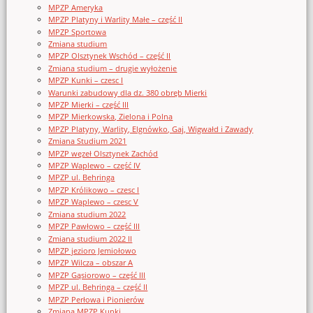
MPZP Ameryka
MPZP Platyny i Warlity Małe – część II
MPZP Sportowa
Zmiana studium
MPZP Olsztynek Wschód – część II
Zmiana studium – drugie wyłożenie
MPZP Kunki – czesc I
Warunki zabudowy dla dz. 380 obręb Mierki
MPZP Mierki – część III
MPZP Mierkowska, Zielona i Polna
MPZP Platyny, Warlity, Elgnówko, Gaj, Wigwałd i Zawady
Zmiana Studium 2021
MPZP węzeł Olsztynek Zachód
MPZP Waplewo – część IV
MPZP ul. Behringa
MPZP Królikowo – czesc I
MPZP Waplewo – czesc V
Zmiana studium 2022
MPZP Pawłowo – część III
Zmiana studium 2022 II
MPZP jezioro Jemiołowo
MPZP Wilcza – obszar A
MPZP Gąsiorowo – część III
MPZP ul. Behringa – część II
MPZP Perłowa i Pionierów
Zmiana MPZP Kunki