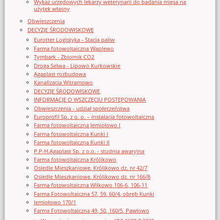
Wykaz urzędowych lekarzy weterynarii do badania mięsa na
użytek własny
Obwieszczenia
DECYZJE ŚRODOWISKOWE
Eurotter Logistyka - Stacja paliw
Farma fotowoltaiczna Waplewo
Tymbark - Zbiornik CO2
Droga Selwa - Lipowo Kurkowskie
Agaplast rozbudowa
Kanalizacja Witramowo
DECYZJE ŚRODOWISKOWE
INFORMACJE O WSZCZĘCIU POSTĘPOWANIA
Obwieszczenia - udział społeczeństwa
Europrofil Sp. z o. o. – instalacja fotowoltaiczna
Farma fotowoltaiczna Jemiołowo I
Farma fotowoltaiczna Kunki I
Farma fotowoltaiczna Kunki II
P.P-H.Agaplast Sp. z o.o. - studnia awaryjna
Farma fotowoltaiczna Królikowo
Osiedle Mieszkaniowe, Królikowo dz. nr 42/7
Osiedle Mieszkaniowe, Królikowo dz. nr 166/8
Farma fotowoltaiczna Wilkowo 106-6, 106-11
Farma Fotowoltaiczna 57, 59, 60/4, obręb Kunki
Jemiołowo 170/1
Farma Fotowoltaiczna 49, 50, 160/5, Pawłowo