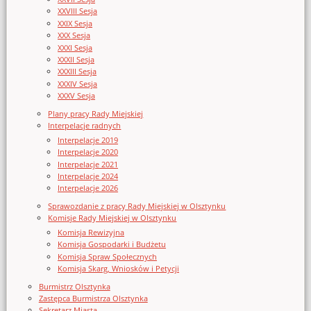
XXVIII Sesja
XXIX Sesja
XXX Sesja
XXXI Sesja
XXXII Sesja
XXXIII Sesja
XXXIV Sesja
XXXV Sesja
Plany pracy Rady Miejskiej
Interpelacje radnych
Interpelacje 2019
Interpelacje 2020
Interpelacje 2021
Interpelacje 2024
Interpelacje 2026
Sprawozdanie z pracy Rady Miejskiej w Olsztynku
Komisje Rady Miejskiej w Olsztynku
Komisja Rewizyjna
Komisja Gospodarki i Budżetu
Komisja Spraw Społecznych
Komisja Skarg, Wniosków i Petycji
Burmistrz Olsztynka
Zastępca Burmistrza Olsztynka
Sekretarz Miasta