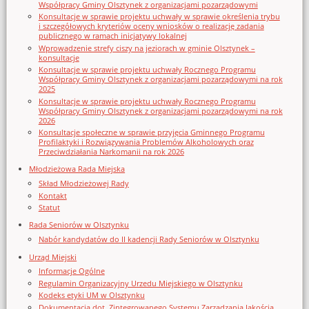
Współpracy Gminy Olsztynek z organizacjami pozarządowymi
Konsultacje w sprawie projektu uchwały w sprawie określenia trybu
i szczegółowych kryteriów oceny wniosków o realizację zadania
publicznego w ramach inicjatywy lokalnej
Wprowadzenie strefy ciszy na jeziorach w gminie Olsztynek –
konsultacje
Konsultacje w sprawie projektu uchwały Rocznego Programu
Współpracy Gminy Olsztynek z organizacjami pozarządowymi na rok
2025
Konsultacje w sprawie projektu uchwały Rocznego Programu
Współpracy Gminy Olsztynek z organizacjami pozarządowymi na rok
2026
Konsultacje społeczne w sprawie przyjęcia Gminnego Programu
Profilaktyki i Rozwiązywania Problemów Alkoholowych oraz
Przeciwdziałania Narkomanii na rok 2026
Młodzieżowa Rada Miejska
Skład Młodzieżowej Rady
Kontakt
Statut
Rada Seniorów w Olsztynku
Nabór kandydatów do II kadencji Rady Seniorów w Olsztynku
Urząd Miejski
Informacje Ogólne
Regulamin Organizacyjny Urzedu Miejskiego w Olsztynku
Kodeks etyki UM w Olsztynku
Dokumentacja dot. Zintegrowanego Systemu Zarządzania Jakością