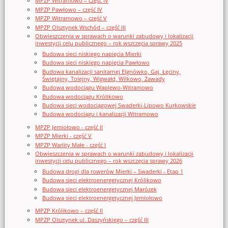
MPZP Witramowo – część IV
MPZP Pawłowo – część IV
MPZP Witramowo – część V
MPZP Olsztynek Wschód – część III
Obwieszczenia w sprawach o warunki zabudowy i lokalizacji
inwestycji celu publicznego – rok wszczęcia sprawy 2025
Budowa sieci niskiego napięcia Mierki
Budowa sieci niskiego napięcia Pawłowo
Budowa kanalizacji sanitarnej Elgnówko, Gaj, Łęciny,
Świętajny, Tolejny, Wigwałd, Wilkowo, Zawady
Budowa wodociągu Waplewo-Witramowo
Budowa wodociągu Królikowo
Budowa sieci wodociągowej Swaderki-Lipowo Kurkowskie
Budowa wodociągu i kanalizacji Witramowo
MPZP Jemiołowo - część II
MPZP Mierki - część V
MPZP Warlity Małe - część I
Obwieszczenia w sprawach o warunki zabudowy i lokalizacji
inwestycji celu publicznego – rok wszczęcia sprawy 2026
Budowa drogi dla rowerów Mierki – Swaderki - Etap 1
Budowa sieci elektroenergetycznej Królikowo
Budowa sieci elektroenergetycznej Marózek
Budowa sieci elektroenergetycznej Jemiołowo
MPZP Królikowo – część II
MPZP Olsztynek ul. Daszyńskiego – część III