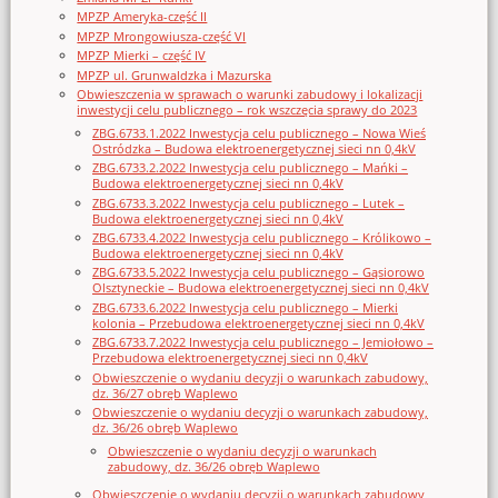
MPZP Ameryka-część II
MPZP Mrongowiusza-część VI
MPZP Mierki – część IV
MPZP ul. Grunwaldzka i Mazurska
Obwieszczenia w sprawach o warunki zabudowy i lokalizacji
inwestycji celu publicznego – rok wszczęcia sprawy do 2023
ZBG.6733.1.2022 Inwestycja celu publicznego – Nowa Wieś
Ostródzka – Budowa elektroenergetycznej sieci nn 0,4kV
ZBG.6733.2.2022 Inwestycja celu publicznego – Mańki –
Budowa elektroenergetycznej sieci nn 0,4kV
ZBG.6733.3.2022 Inwestycja celu publicznego – Lutek –
Budowa elektroenergetycznej sieci nn 0,4kV
ZBG.6733.4.2022 Inwestycja celu publicznego – Królikowo –
Budowa elektroenergetycznej sieci nn 0,4kV
ZBG.6733.5.2022 Inwestycja celu publicznego – Gąsiorowo
Olsztyneckie – Budowa elektroenergetycznej sieci nn 0,4kV
ZBG.6733.6.2022 Inwestycja celu publicznego – Mierki
kolonia – Przebudowa elektroenergetycznej sieci nn 0,4kV
ZBG.6733.7.2022 Inwestycja celu publicznego – Jemiołowo –
Przebudowa elektroenergetycznej sieci nn 0,4kV
Obwieszczenie o wydaniu decyzji o warunkach zabudowy,
dz. 36/27 obręb Waplewo
Obwieszczenie o wydaniu decyzji o warunkach zabudowy,
dz. 36/26 obręb Waplewo
Obwieszczenie o wydaniu decyzji o warunkach
zabudowy, dz. 36/26 obręb Waplewo
Obwieszczenie o wydaniu decyzji o warunkach zabudowy,