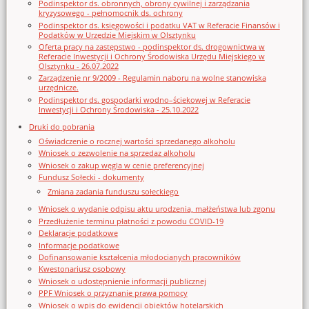
Podinspektor ds. obronnych, obrony cywilnej i zarządzania
kryzysowego - pełnomocnik ds. ochrony
Podinspektor ds. księgowości i podatku VAT w Referacie Finansów i
Podatków w Urzędzie Miejskim w Olsztynku
Oferta pracy na zastępstwo - podinspektor ds. drogownictwa w
Referacie Inwestycji i Ochrony Środowiska Urzędu Miejskiego w
Olsztynku - 26.07.2022
Zarządzenie nr 9/2009 - Regulamin naboru na wolne stanowiska
urzędnicze.
Podinspektor ds. gospodarki wodno–ściekowej w Referacie
Inwestycji i Ochrony Środowiska - 25.10.2022
Druki do pobrania
Oświadczenie o rocznej wartości sprzedanego alkoholu
Wniosek o zezwolenie na sprzedaz alkoholu
Wniosek o zakup węgla w cenie preferencyjnej
Fundusz Sołecki - dokumenty
Zmiana zadania funduszu sołeckiego
Wniosek o wydanie odpisu aktu urodzenia, małżeństwa lub zgonu
Przedłużenie terminu płatności z powodu COVID-19
Deklaracje podatkowe
Informacje podatkowe
Dofinansowanie kształcenia młodocianych pracowników
Kwestonariusz osobowy
Wniosek o udostępnienie informacji publicznej
PPF Wniosek o przyznanie prawa pomocy
Wniosek o wpis do ewidencji obiektów hotelarskich