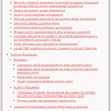
Wniosek o wydanie zezwolenia na przejazd pojazdów ciężarowych
po drodze gminnej objętej ograniczeniem tonażowym
Dotacje do budowy studni głębinowych
Dotacje na przydomowe oczyszczalnie
Wniosek o wydanie zezwolenia na usunięcie drzew lub krzewów
Zgłoszenie zamiaru usunięcia drzew
Uzgodnienie zasad korzystania z przystanków
Wydanie opinii na wykorzystanie dróg w sposób szczególny
Formularz zgłoszenia do ewidencji zbiorników bezodpływowych i
przydomowych oczyszczalni ścieków
Pismo dotyczące aktu planowania przestrzennego
modeLOWE przestrzenie edukacji i integracji w Gminie Olsztynek
Ochrona Środowiska
Rolnictwo
Szacowanie szkód spowodowanych przez zwierzęta łowne
Szacowanie szkód spowodowanych niekorzystnymi zjawiskami
atmosferycznymi
Komunikaty dla rolników
Zasady stosowania środków ochrony roślin
PLANY I PROGRAMY
„PROGRAM OCHRONY ŚRODOWISKA DLA GMINY OLSZTYNEK
NA LATA 2019-2022 Z PERSPEKTYWĄ DO ROKU 2026”
Program opieki nad zwierzętami bezdomnymi
Ogloszenie Powiatowego Lekarza Weterynarii w Olsztynie