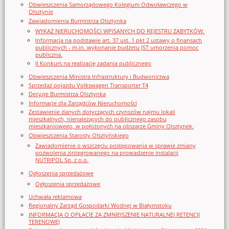
Obwieszczenia Samorządowego Kolegium Odwoławczego w
Olsztynie
Zawiadomienia Burmistrza Olsztynka
WYKAZ NIERUCHOMOŚCI WPISANYCH DO REJESTRU ZABYTKÓW.
Informacja na podstawie art. 37 ust. 1 pkt 2 ustawy o finansach
publicznych - m.in. wykonanie budżetu JST umorzenia pomoc
publiczna.
II Konkurs na realizację zadania publicznego
Obwieszczenia Ministra Infrastruktury i Budwonictwa
Sprzedaż pojazdu Volkswagen Transporter T4
Decyzje Burmistrza Olsztynka
Informacje dla Zarządców Nieruchomości
Zestawienie danych dotyczących czynszów najmu lokali
mieszkalnych, nienależących do publicznego zasobu
mieszkaniowego, w położonych na obszarze Gminy Olsztynek.
Obwieszczenia Starosty Olsztyńskiego
Zawiadomienie o wszczęciu postępowania w sprawie zmiany
pozwolenia zintegrowanego na prowadzenie instalacji
NUTRIPOL Sp. z o.o.
Ogłoszenia sprzedażowe
Ogłoszenia sprzedażowe
Uchwała reklamowa
Regionalny Zarząd Gospodarki Wodnej w Białymstoku
INFORMACJA O OPŁACIE ZA ZMNIEJSZENIE NATURALNEJ RETENCJI
TERENOWEJ