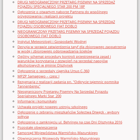
DRUGI NIEOGRANICZONY PRZETARG PISEMNY NA SPRZEDAŻ
POJAZDU SPECJALNEGO STAR 200 PM 18P
Ogłoszenie o otwartym naborze Partnera do wspólnego
przygotowania i realizacji projektu
DRUGI NIEOGRANICZONY PRZETARG PISEMNY NA SPRZEDAŻ
POJAZDU OSOBOWEGO FIAT DOBLO
NIEOGRANICZONY PRZETARG PISEMNY NA SPRZEDAŻ POJAZDU
OSOBOWEGO FIAT DOBLO
Instytut Meteorologii i Gospodarki Wodnej
Decyzja w sprawie zatwierdzenia taryf dla zbiorowego zaopatrzenia
w wodę i zbiorowego odprowadzania ścieków
Ogólny schemat procedury kontroli przestrzegania zasad i
warunków korzystania z zezwoleń na sprzedaż napojów
alkoholowych w gminie Olsztynek
Ogłoszenie o sprzedaży ciągnika Ursus C-360
MPZP Samagowo – czesc I
Rezygnacja z realizacji zadania pn. "Odkrycie tajemnic pomnika
Tannenbergu"
Nieograniczony Przetargu Pisemny Na Sprzedaż Pojazdu
Specjalnego Marki Star_200
Informacje i komunikaty
Uchwała projekt nowego ustroju szkolnego
Ogłoszenie o zebraniu mieszkańców Sołectwa Drwęck - wybory
sołtysa
Ogłoszenie o zamknięciu ul. Behringa na czas Dni Olsztynka 2016
Pozostałe obwieszczenia
Samorząd Województwa Warmińsko-Mazurskiego
Obwieszczenia Wojewody Warmińsko-Mazurskiego