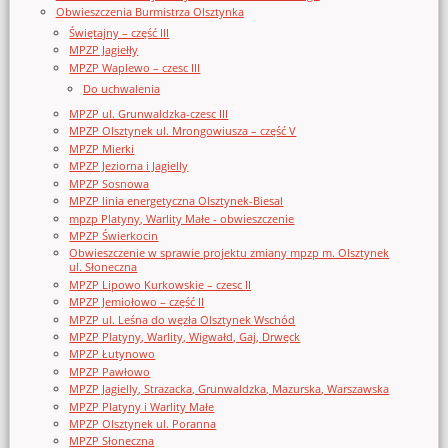
Obwieszczenia Burmistrza Olsztynka
Świętajny – część III
MPZP Jagiełły
MPZP Waplewo – czesc III
Do uchwalenia
MPZP ul. Grunwaldzka-czesc III
MPZP Olsztynek ul. Mrongowiusza – część V
MPZP Mierki
MPZP Jeziorna i Jagielly
MPZP Sosnowa
MPZP linia energetyczna Olsztynek-Biesal
mpzp Platyny, Warlity Małe - obwieszczenie
MPZP Świerkocin
Obwieszczenie w sprawie projektu zmiany mpzp m. Olsztynek
ul. Słoneczna
MPZP Lipowo Kurkowskie – czesc II
MPZP Jemiołowo – część II
MPZP ul. Leśna do węzła Olsztynek Wschód
MPZP Platyny, Warlity, Wigwałd, Gaj, Drwęck
MPZP Łutynowo
MPZP Pawłowo
MPZP Jagielly, Strazacka, Grunwaldzka, Mazurska, Warszawska
MPZP Platyny i Warlity Małe
MPZP Olsztynek ul. Poranna
MPZP Słoneczna