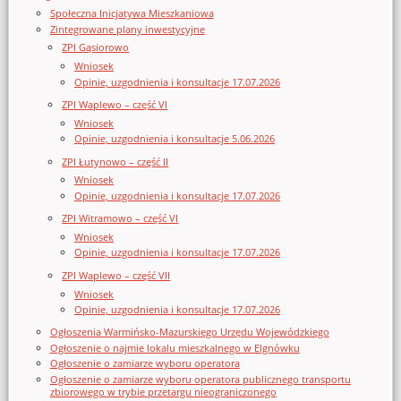
Społeczna Inicjatywa Mieszkaniowa
Zintegrowane plany inwestycyjne
ZPI Gąsiorowo
Wniosek
Opinie, uzgodnienia i konsultacje 17.07.2026
ZPI Waplewo – część VI
Wniosek
Opinie, uzgodnienia i konsultacje 5.06.2026
ZPI Łutynowo – część II
Wniosek
Opinie, uzgodnienia i konsultacje 17.07.2026
ZPI Witramowo – część VI
Wniosek
Opinie, uzgodnienia i konsultacje 17.07.2026
ZPI Waplewo – część VII
Wniosek
Opinie, uzgodnienia i konsultacje 17.07.2026
Ogłoszenia Warmińsko-Mazurskiego Urzędu Wojewódzkiego
Ogłoszenie o najmie lokalu mieszkalnego w Elgnówku
Ogłoszenie o zamiarze wyboru operatora
Ogłoszenie o zamiarze wyboru operatora publicznego transportu
zbiorowego w trybie przetargu nieograniczonego