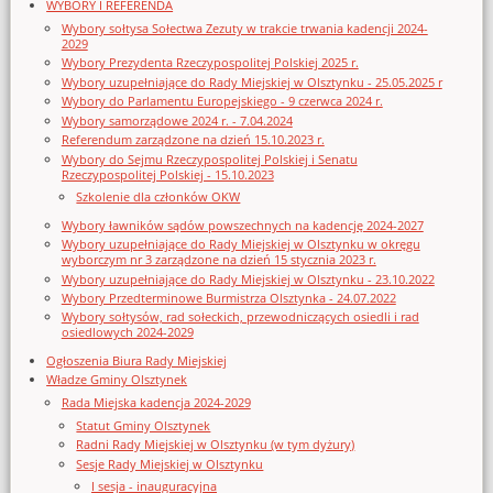
WYBORY I REFERENDA
Wybory sołtysa Sołectwa Zezuty w trakcie trwania kadencji 2024-
2029
Wybory Prezydenta Rzeczypospolitej Polskiej 2025 r.
Wybory uzupełniające do Rady Miejskiej w Olsztynku - 25.05.2025 r
Wybory do Parlamentu Europejskiego - 9 czerwca 2024 r.
Wybory samorządowe 2024 r. - 7.04.2024
Referendum zarządzone na dzień 15.10.2023 r.
Wybory do Sejmu Rzeczypospolitej Polskiej i Senatu
Rzeczypospolitej Polskiej - 15.10.2023
Szkolenie dla członków OKW
Wybory ławników sądów powszechnych na kadencję 2024-2027
Wybory uzupełniające do Rady Miejskiej w Olsztynku w okręgu
wyborczym nr 3 zarządzone na dzień 15 stycznia 2023 r.
Wybory uzupełniające do Rady Miejskiej w Olsztynku - 23.10.2022
Wybory Przedterminowe Burmistrza Olsztynka - 24.07.2022
Wybory sołtysów, rad sołeckich, przewodniczących osiedli i rad
osiedlowych 2024-2029
Ogłoszenia Biura Rady Miejskiej
Władze Gminy Olsztynek
Rada Miejska kadencja 2024-2029
Statut Gminy Olsztynek
Radni Rady Miejskiej w Olsztynku (w tym dyżury)
Sesje Rady Miejskiej w Olsztynku
I sesja - inauguracyjna