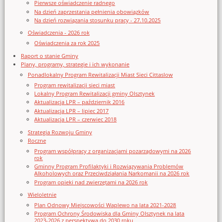
Pierwsze oświadczenie radnego
Na dzień zaprzestania pełnienia obowiązków
Na dzień rozwiązania stosunku pracy - 27.10.2025
Oświadczenia - 2026 rok
Oświadczenia za rok 2025
Raport o stanie Gminy
Plany, programy, strategie i ich wykonanie
Ponadlokalny Program Rewitalizacji Miast Sieci Cittaslow
Program rewitalizacji sieci miast
Lokalny Program Rewitalizacji gminy Olsztynek
Aktualizacja LPR – październik 2016
Aktualizacja LPR – lipiec 2017
Aktualizacja LPR – czerwiec 2018
Strategia Rozwoju Gminy
Roczne
Program współpracy z organizacjami pozarządowymi na 2026
rok
Gminny Program Profilaktyki i Rozwiązywania Problemów
Alkoholowych oraz Przeciwdziałania Narkomanii na 2026 rok
Program opieki nad zwierzętami na 2026 rok
Wieloletnie
Plan Odnowy Miejscowości Waplewo na lata 2021-2028
Program Ochrony Środowiska dla Gminy Olsztynek na lata
2023-2026 z perspektywą do 2030 roku