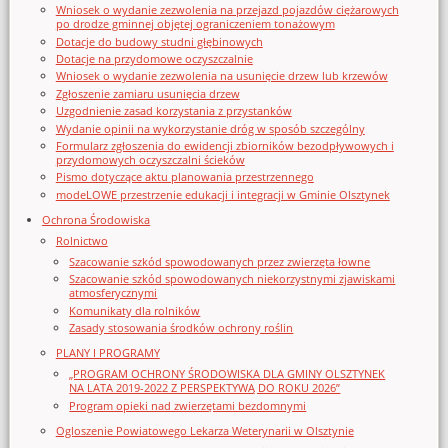
Wniosek o wydanie zezwolenia na przejazd pojazdów ciężarowych
po drodze gminnej objętej ograniczeniem tonażowym
Dotacje do budowy studni głębinowych
Dotacje na przydomowe oczyszczalnie
Wniosek o wydanie zezwolenia na usunięcie drzew lub krzewów
Zgłoszenie zamiaru usunięcia drzew
Uzgodnienie zasad korzystania z przystanków
Wydanie opinii na wykorzystanie dróg w sposób szczególny
Formularz zgłoszenia do ewidencji zbiorników bezodpływowych i
przydomowych oczyszczalni ścieków
Pismo dotyczące aktu planowania przestrzennego
modeLOWE przestrzenie edukacji i integracji w Gminie Olsztynek
Ochrona Środowiska
Rolnictwo
Szacowanie szkód spowodowanych przez zwierzęta łowne
Szacowanie szkód spowodowanych niekorzystnymi zjawiskami
atmosferycznymi
Komunikaty dla rolników
Zasady stosowania środków ochrony roślin
PLANY I PROGRAMY
„PROGRAM OCHRONY ŚRODOWISKA DLA GMINY OLSZTYNEK
NA LATA 2019-2022 Z PERSPEKTYWĄ DO ROKU 2026”
Program opieki nad zwierzętami bezdomnymi
Ogloszenie Powiatowego Lekarza Weterynarii w Olsztynie