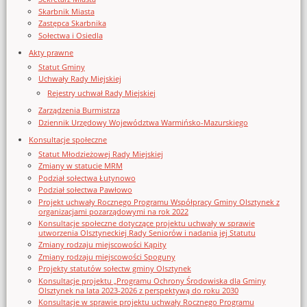
Skarbnik Miasta
Zastępca Skarbnika
Sołectwa i Osiedla
Akty prawne
Statut Gminy
Uchwały Rady Miejskiej
Rejestry uchwał Rady Miejskiej
Zarządzenia Burmistrza
Dziennik Urzędowy Województwa Warmińsko-Mazurskiego
Konsultacje społeczne
Statut Młodzieżowej Rady Miejskiej
Zmiany w statucie MRM
Podział sołectwa Łutynowo
Podział sołectwa Pawłowo
Projekt uchwały Rocznego Programu Współpracy Gminy Olsztynek z
organizacjami pozarządowymi na rok 2022
Konsultacje społeczne dotyczące projektu uchwały w sprawie
utworzenia Olsztyneckiej Rady Seniorów i nadania jej Statutu
Zmiany rodzaju miejscowości Kąpity
Zmiany rodzaju miejscowości Spoguny
Projekty statutów sołectw gminy Olsztynek
Konsultacje projektu „Programu Ochrony Środowiska dla Gminy
Olsztynek na lata 2023-2026 z perspektywą do roku 2030
Konsultacje w sprawie projektu uchwały Rocznego Programu