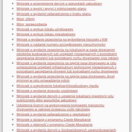
Wniosek o przeniesienie decyzji o warunkach zabudowy
Wniosek o wypis i wyrys z miejscowego planu
Wniosek o wydanie zaświadczenia o braku planu
Wzor_oferty
Wzor_sprawozdania
Wniosek o wykup lokalu użytkowego
Wniosek o wykup lokalu mieszkalnego
Wnisek o wydanie zezwolenia na wykreślenie hipoteki z KW
Wniosek o nadanie numeru porządkowego nieruchomości
Wniosek o wydanie zezwolenia na lokalizację w pasie drogowym
obiektów budowlanych lub urządzeń niezwiązanych z potrzebami
zarządzania drogami lub potrzebami ruchu drogowego oraz reklam
Wniosek o wydanie zezwolenia na zajęcie pasa drogowego w celu
umieszczenia urządzeń infrastruktury technicznej niezwiązanych z
potrzebami zarządzania drogami lub potrzebami ruchu drogowego
Wniosek o wydanie zezwolenia na zajęcie pasa drogowego drogi
gminnej w celu prowadzenia robót
Wniosek o uzgodnienie lokalizacji/przebudowy zjazdu
Wniosek o wydanie dowodu osobistego
Wniosek o wydanie decyzji o ustalenie lokalizacji inwestycji celu
publicznego albo warunków zabudowy
Udzielenia licencji na wykonywanie krajowego transportu
drogowego w zakresie przewozu osób taksówką
Wniosek o wydanie zaświadczenia o rewitalizacji
Wniosek o dotację z programu Ciepłe Mieszkanie
Wniosek o płatność z programu Ciepłe Mieszkanie
Wniosek o wydanie decyzji o środowiskowych uwarunkowaniach