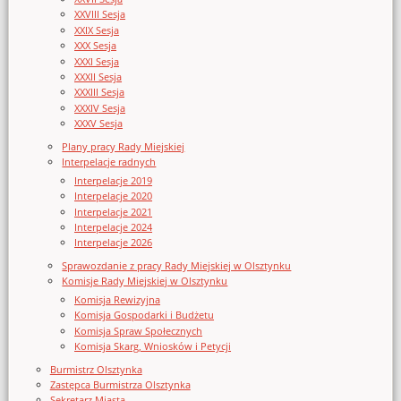
XXVIII Sesja
XXIX Sesja
XXX Sesja
XXXI Sesja
XXXII Sesja
XXXIII Sesja
XXXIV Sesja
XXXV Sesja
Plany pracy Rady Miejskiej
Interpelacje radnych
Interpelacje 2019
Interpelacje 2020
Interpelacje 2021
Interpelacje 2024
Interpelacje 2026
Sprawozdanie z pracy Rady Miejskiej w Olsztynku
Komisje Rady Miejskiej w Olsztynku
Komisja Rewizyjna
Komisja Gospodarki i Budżetu
Komisja Spraw Społecznych
Komisja Skarg, Wniosków i Petycji
Burmistrz Olsztynka
Zastępca Burmistrza Olsztynka
Sekretarz Miasta