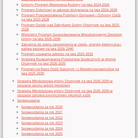
Gminny Program Wspierania Rodziny na lata 2024-2026
Program Osłonowy w zakresie dożywiania na lata 2024-2028
Program Przeciwdziałania Przemocy Domowej i Ochrony Osób
na lata 2023-2028
Program Opieki nad Zabytkami Gminy Olsztynek na lata 2025-
2028
Wieloletni Program Gospodarowania Mieszkaniowym Zasobem
Gminy na lata 2026-2030
Założenia do planu zaopatrzenia w ciepło, energię elektryczna i
paliwa gazowe na lata 2026-2040
Program usuwania azbestu na lata 2025-2032
Strategia Rozwiązywania Problemów Społecznych w gminie
Olsztynek na lata 2026-2035
Program na Rzecz Osób Starszych i z Niepełnosprawnością na
lata 2025-2030
Strategia Młodzieżowa gminy Olsztynek na lata 2026-2030 w
obszarze sportu wśród młodzieży
Strategia Młodzieżowa gminy Olsztynek na lata 2026-2030 w
obszarze zdrowia psychicznego młodych osób
Sprawozdania
Sprawozdania za rok 2020
Sprawozdania za rok 2021
Sprawozdania za rok 2022
Sprawozdania za rok 2023
Sprawozdania za rok 2024
Sprawozdania za rok 2025