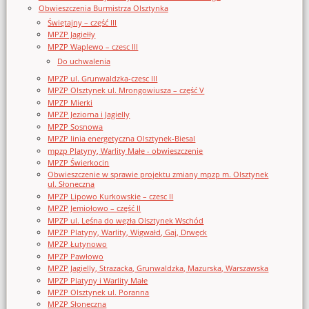
Obwieszczenia Burmistrza Olsztynka
Świętajny – część III
MPZP Jagiełły
MPZP Waplewo – czesc III
Do uchwalenia
MPZP ul. Grunwaldzka-czesc III
MPZP Olsztynek ul. Mrongowiusza – część V
MPZP Mierki
MPZP Jeziorna i Jagielly
MPZP Sosnowa
MPZP linia energetyczna Olsztynek-Biesal
mpzp Platyny, Warlity Małe - obwieszczenie
MPZP Świerkocin
Obwieszczenie w sprawie projektu zmiany mpzp m. Olsztynek
ul. Słoneczna
MPZP Lipowo Kurkowskie – czesc II
MPZP Jemiołowo – część II
MPZP ul. Leśna do węzła Olsztynek Wschód
MPZP Platyny, Warlity, Wigwałd, Gaj, Drwęck
MPZP Łutynowo
MPZP Pawłowo
MPZP Jagielly, Strazacka, Grunwaldzka, Mazurska, Warszawska
MPZP Platyny i Warlity Małe
MPZP Olsztynek ul. Poranna
MPZP Słoneczna