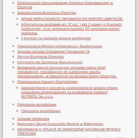
Obwieszczenia Samorządowego Kolegium Odwoławczego w
Olsztynie
Zawiadomienia Burmistrza Olsztynka
WYKAZ NIERUCHOMOŚCI WPISANYCH DO REJESTRU ZABYTKÓW.
Informacja na podstawie art. 37 ust. 1 pkt 2 ustawy o finansach
publicznych - m.in. wykonanie budżetu JST umorzenia pomoc
publiczna.
II Konkurs na realizację zadania publicznego
Obwieszczenia Ministra Infrastruktury i Budwonictwa
Sprzedaż pojazdu Volkswagen Transporter T4
Decyzje Burmistrza Olsztynka
Informacje dla Zarządców Nieruchomości
Zestawienie danych dotyczących czynszów najmu lokali
mieszkalnych, nienależących do publicznego zasobu
mieszkaniowego, w położonych na obszarze Gminy Olsztynek.
Obwieszczenia Starosty Olsztyńskiego
Zawiadomienie o wszczęciu postępowania w sprawie zmiany
pozwolenia zintegrowanego na prowadzenie instalacji
NUTRIPOL Sp. z o.o.
Ogłoszenia sprzedażowe
Ogłoszenia sprzedażowe
Uchwała reklamowa
Regionalny Zarząd Gospodarki Wodnej w Białymstoku
INFORMACJA O OPŁACIE ZA ZMNIEJSZENIE NATURALNEJ RETENCJI
TERENOWEJ