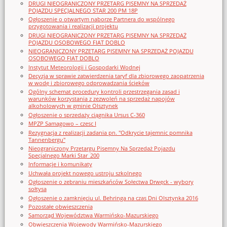
DRUGI NIEOGRANICZONY PRZETARG PISEMNY NA SPRZEDAŻ
POJAZDU SPECJALNEGO STAR 200 PM 18P
Ogłoszenie o otwartym naborze Partnera do wspólnego
przygotowania i realizacji projektu
DRUGI NIEOGRANICZONY PRZETARG PISEMNY NA SPRZEDAŻ
POJAZDU OSOBOWEGO FIAT DOBLO
NIEOGRANICZONY PRZETARG PISEMNY NA SPRZEDAŻ POJAZDU
OSOBOWEGO FIAT DOBLO
Instytut Meteorologii i Gospodarki Wodnej
Decyzja w sprawie zatwierdzenia taryf dla zbiorowego zaopatrzenia
w wodę i zbiorowego odprowadzania ścieków
Ogólny schemat procedury kontroli przestrzegania zasad i
warunków korzystania z zezwoleń na sprzedaż napojów
alkoholowych w gminie Olsztynek
Ogłoszenie o sprzedaży ciągnika Ursus C-360
MPZP Samagowo – czesc I
Rezygnacja z realizacji zadania pn. "Odkrycie tajemnic pomnika
Tannenbergu"
Nieograniczony Przetargu Pisemny Na Sprzedaż Pojazdu
Specjalnego Marki Star_200
Informacje i komunikaty
Uchwała projekt nowego ustroju szkolnego
Ogłoszenie o zebraniu mieszkańców Sołectwa Drwęck - wybory
sołtysa
Ogłoszenie o zamknięciu ul. Behringa na czas Dni Olsztynka 2016
Pozostałe obwieszczenia
Samorząd Województwa Warmińsko-Mazurskiego
Obwieszczenia Wojewody Warmińsko-Mazurskiego