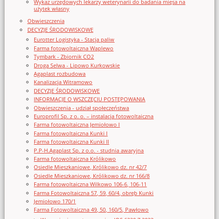
Wykaz urzędowych lekarzy weterynarii do badania mięsa na
użytek własny
Obwieszczenia
DECYZJE ŚRODOWISKOWE
Eurotter Logistyka - Stacja paliw
Farma fotowoltaiczna Waplewo
Tymbark - Zbiornik CO2
Droga Selwa - Lipowo Kurkowskie
Agaplast rozbudowa
Kanalizacja Witramowo
DECYZJE ŚRODOWISKOWE
INFORMACJE O WSZCZĘCIU POSTĘPOWANIA
Obwieszczenia - udział społeczeństwa
Europrofil Sp. z o. o. – instalacja fotowoltaiczna
Farma fotowoltaiczna Jemiołowo I
Farma fotowoltaiczna Kunki I
Farma fotowoltaiczna Kunki II
P.P-H.Agaplast Sp. z o.o. - studnia awaryjna
Farma fotowoltaiczna Królikowo
Osiedle Mieszkaniowe, Królikowo dz. nr 42/7
Osiedle Mieszkaniowe, Królikowo dz. nr 166/8
Farma fotowoltaiczna Wilkowo 106-6, 106-11
Farma Fotowoltaiczna 57, 59, 60/4, obręb Kunki
Jemiołowo 170/1
Farma Fotowoltaiczna 49, 50, 160/5, Pawłowo