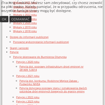
(Tracking Cookies). Możesz sam zdecydować, czy chcesz zezwolić
Wykazy z 2025 roku
na pliki cookie. Należy pamiętać, że w przypadku odrzucenia, nie
Wykazy z 2024 roku
wszystkie funkcje strony mogą być dostępne.
Wykazy z 2023 roku
Wykazy z 2022 roku
OK
ODMAWIAĆ
Wykazy z 2021 roku
Wykazy z 2020 roku
Wykazy z 2019 roku
Wykazy z 2018 roku
Dostęp do informacji publicznej
Ponowne wykorzystanie informacji publicznej
Skargi i wnioski
Petycje
Petycje skierowane do Burmistrza Olsztynka
Petycje z 2020 roku
Petycja dot. poprawy infrastruktury drogi gminnej nr
281409_5.0014
Petycje z 2021 roku
Petycja dot. konkursu: Rodzinne Miejsce Zabaw -
Podwórko NIVEA
Petycja dotycząca poprawy stanu i oznakowania dwóch
odcinków dróg gminnych biegących do granicy gminy
Petycje z 2022 roku
Petycje z 2023 roku