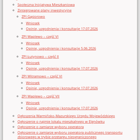
Społeczna Inicjatywa Mieszkaniowa
Zintegrowane plany inwestycyjne
ZPI Gąsiorowo
Wniosek
Opinie, uzgodnienia i konsultacje 17.07.2026
ZPI Waplewo – część VI
Wniosek
Opinie, uzgodnienia i konsultacje 5.06.2026
ZPI Łutynowo – część II
Wniosek
Opinie, uzgodnienia i konsultacje 17.07.2026
ZPI Witramowo – część VI
Wniosek
Opinie, uzgodnienia i konsultacje 17.07.2026
ZPI Waplewo – część VII
Wniosek
Opinie, uzgodnienia i konsultacje 17.07.2026
Ogłoszenia Warmińsko-Mazurskiego Urzędu Wojewódzkiego
Ogłoszenie o najmie lokalu mieszkalnego w Elgnówku
Ogłoszenie o zamiarze wyboru operatora
Ogłoszenie o zamiarze wyboru operatora publicznego transportu
zbiorowego w trybie przetargu nieograniczonego