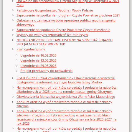
Dni wolne dla pracowników Urzędu Miejskiego w Olsztynku w 2021
roku
Państwowe Gospodarstwo Wodne - Wody Polskie
Zaproszenie na spotkanie - program Czyste Powietrze grudzień 2021
Ogłoszenie o zamiarze wyboru operatora publicznego transportu
zbiorowego
Zaproszenie na spotkania Czyste Powietrze Czyste Mieszkanie
Wybory do walnych zgromadzeń izb rolniczych
NIEOGRANICZONY PRZETARG PISEMNY NA SPRZEDAŻ POJAZDU
SPECJALNEGO STAR 200 PM 18P
Plan ogólny gminy
Uzgodnienia 16.02.2026
Uzgodnienia 13.05.2026
Uzgodnienia 29.05.2026
Projekt przekazany do uchwalenia
RGGIOŚ.6220.5.2024 Zawiadomienie - Obwieszczenie o wszczęciu
postępowania administracyjnego budowa farmy Mielno
Harmonogram kontroli punktów sprzedaży i podawania napojów
alkoholowych w 2025 roku na terenie miasta i gminy Olsztynek
Obwieszczenia Marszałka województwa Warmińsko-Mazurskiego
Konkurs ofert na wybór realizatora zadania w zakresie ochrony
zdrowia
Konkurs ofert na wybór realizatora zadania w zakresie ochrony
zdrowia - Program polityki zdrowotnej w zakresie rehabilitacji
leczniczej dla mieszkańców Gminy Olsztynek na lata 2025-2027 na
rok 2026
Harmonogram kontroli punktów sprzedaży i podawania napojów