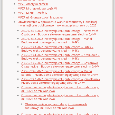
MPZP Ameryka-część II
MPZP Mrongowiusza-część VI
MPZP Mierki – część IV
MPZP ul. Grunwaldzka i Mazurska
Obwieszczenia w sprawach o warunki zabudowy i lokalizacji
inwestycji celu publicznego – rok wszczęcia sprawy do 2023
ZBG.6733.1.2022 Inwestycja celu publicznego – Nowa Wieś
Ostródzka – Budowa elektroenergetycznej sieci nn 0,4kV
ZBG.6733.2.2022 Inwestycja celu publicznego – Mańki –
Budowa elektroenergetycznej sieci nn 0,4kV
ZBG.6733.3.2022 Inwestycja celu publicznego – Lutek –
Budowa elektroenergetycznej sieci nn 0,4kV
ZBG.6733.4.2022 Inwestycja celu publicznego – Królikowo –
Budowa elektroenergetycznej sieci nn 0,4kV
ZBG.6733.5.2022 Inwestycja celu publicznego – Gąsiorowo
Olsztyneckie – Budowa elektroenergetycznej sieci nn 0,4kV
ZBG.6733.6.2022 Inwestycja celu publicznego – Mierki
kolonia – Przebudowa elektroenergetycznej sieci nn 0,4kV
ZBG.6733.7.2022 Inwestycja celu publicznego – Jemiołowo –
Przebudowa elektroenergetycznej sieci nn 0,4kV
Obwieszczenie o wydaniu decyzji o warunkach zabudowy,
dz. 36/27 obręb Waplewo
Obwieszczenie o wydaniu decyzji o warunkach zabudowy,
dz. 36/26 obręb Waplewo
Obwieszczenie o wydaniu decyzji o warunkach
zabudowy, dz. 36/26 obręb Waplewo
Obwieszczenie o wydaniu decyzji o warunkach zabudowy,