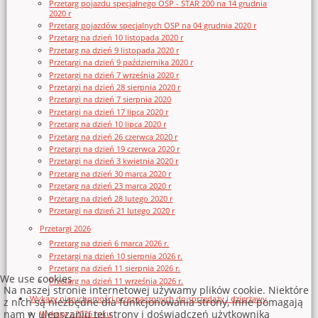
Przetarg pojazdu specjalnego OSP - STAR 200 na 14 grudnia
2020 r
Przetarg pojazdów specjalnych OSP na 04 grudnia 2020 r
Przetarg na dzień 10 listopada 2020 r
Przetarg na dzień 9 listopada 2020 r
Przetargi na dzień 9 października 2020 r
Przetargi na dzień 7 września 2020 r
Przetargi na dzień 28 sierpnia 2020 r
Przetargi na dzień 7 sierpnia 2020
Przetargi na dzień 17 lipca 2020 r
Przetarg na dzień 10 lipca 2020 r
Przetarg na dzień 26 czerwca 2020 r
Przetargi na dzień 19 czerwca 2020 r
Przetargi na dzień 3 kwietnia 2020 r
Przetarg na dzień 30 marca 2020 r
Przetarg na dzień 23 marca 2020 r
Przetarg na dzień 28 lutego 2020 r
Przetargi na dzień 21 lutego 2020 r
Przetargi 2026
Przetarg na dzień 6 marca 2026 r.
Przetargi na dzień 10 sierpnia 2026 r.
Przetarg na dzień 11 sierpnia 2026 r.
We use cookies
Przetarg na dzień 11 września 2026 r.
Na naszej stronie internetowej używamy plików cookie. Niektóre
Wykazy nieruchomości przeznaczonych do sprzedaży i dzierżawy
z nich są niezbędne dla funkcjonowania strony, inne pomagają
nam w ulepszaniu tej strony i doświadczeń użytkownika
Wykazy z 2026 roku