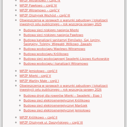
MPZP Witramowo – część IV
MPZP Pawłowo – część IV
MPZP Witramowo – część V
MPZP Olsztynek Wschód – część III
Obwieszczenia w sprawach o warunki zabudowy i lokalizacji
inwestycji celu publicznego – rok wszczęcia sprawy 2025
Budowa sieci niskiego napięcia Mierki
Budowa sieci niskiego napięcia Pawłowo
Budowa kanalizacji sanitarnej Elgnówko, Gaj, Łęciny,
Świętajny, Tolejny, Wigwałd, Wilkowo, Zawady
Budowa wodociągu Waplewo-Witramowo
Budowa wodociągu Królikowo
Budowa sieci wodociągowej Swaderki-Lipowo Kurkowskie
Budowa wodociągu i kanalizacji Witramowo
MPZP Jemiołowo - część II
MPZP Mierki - część V
MPZP Warlity Małe - część I
Obwieszczenia w sprawach o warunki zabudowy i lokalizacji
inwestycji celu publicznego – rok wszczęcia sprawy 2026
Budowa drogi dla rowerów Mierki – Swaderki - Etap 1
Budowa sieci elektroenergetycznej Królikowo
Budowa sieci elektroenergetycznej Marózek
Budowa sieci elektroenergetycznej Jemiołowo
MPZP Królikowo – część II
MPZP Olsztynek ul. Daszyńskiego – część III