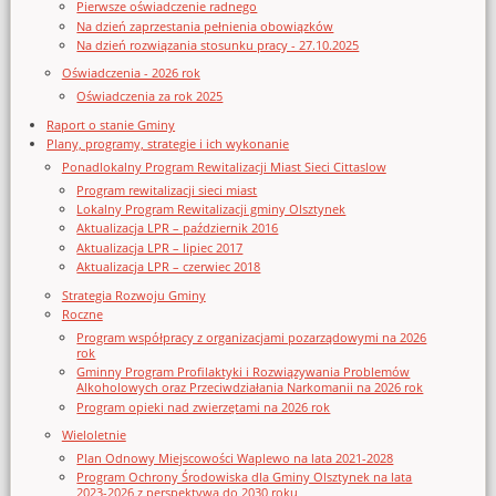
Pierwsze oświadczenie radnego
Na dzień zaprzestania pełnienia obowiązków
Na dzień rozwiązania stosunku pracy - 27.10.2025
Oświadczenia - 2026 rok
Oświadczenia za rok 2025
Raport o stanie Gminy
Plany, programy, strategie i ich wykonanie
Ponadlokalny Program Rewitalizacji Miast Sieci Cittaslow
Program rewitalizacji sieci miast
Lokalny Program Rewitalizacji gminy Olsztynek
Aktualizacja LPR – październik 2016
Aktualizacja LPR – lipiec 2017
Aktualizacja LPR – czerwiec 2018
Strategia Rozwoju Gminy
Roczne
Program współpracy z organizacjami pozarządowymi na 2026
rok
Gminny Program Profilaktyki i Rozwiązywania Problemów
Alkoholowych oraz Przeciwdziałania Narkomanii na 2026 rok
Program opieki nad zwierzętami na 2026 rok
Wieloletnie
Plan Odnowy Miejscowości Waplewo na lata 2021-2028
Program Ochrony Środowiska dla Gminy Olsztynek na lata
2023-2026 z perspektywą do 2030 roku