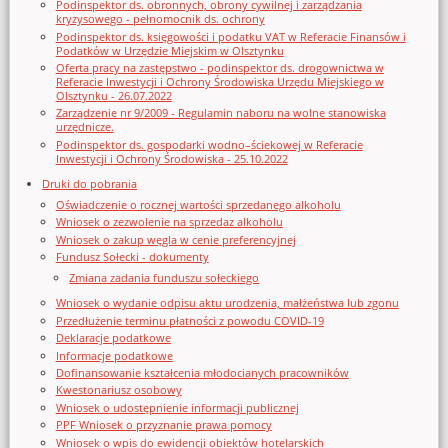
Podinspektor ds. obronnych, obrony cywilnej i zarządzania
kryzysowego - pełnomocnik ds. ochrony
Podinspektor ds. księgowości i podatku VAT w Referacie Finansów i
Podatków w Urzędzie Miejskim w Olsztynku
Oferta pracy na zastępstwo - podinspektor ds. drogownictwa w
Referacie Inwestycji i Ochrony Środowiska Urzędu Miejskiego w
Olsztynku - 26.07.2022
Zarządzenie nr 9/2009 - Regulamin naboru na wolne stanowiska
urzędnicze.
Podinspektor ds. gospodarki wodno–ściekowej w Referacie
Inwestycji i Ochrony Środowiska - 25.10.2022
Druki do pobrania
Oświadczenie o rocznej wartości sprzedanego alkoholu
Wniosek o zezwolenie na sprzedaz alkoholu
Wniosek o zakup węgla w cenie preferencyjnej
Fundusz Sołecki - dokumenty
Zmiana zadania funduszu sołeckiego
Wniosek o wydanie odpisu aktu urodzenia, małżeństwa lub zgonu
Przedłużenie terminu płatności z powodu COVID-19
Deklaracje podatkowe
Informacje podatkowe
Dofinansowanie kształcenia młodocianych pracowników
Kwestonariusz osobowy
Wniosek o udostępnienie informacji publicznej
PPF Wniosek o przyznanie prawa pomocy
Wniosek o wpis do ewidencji obiektów hotelarskich