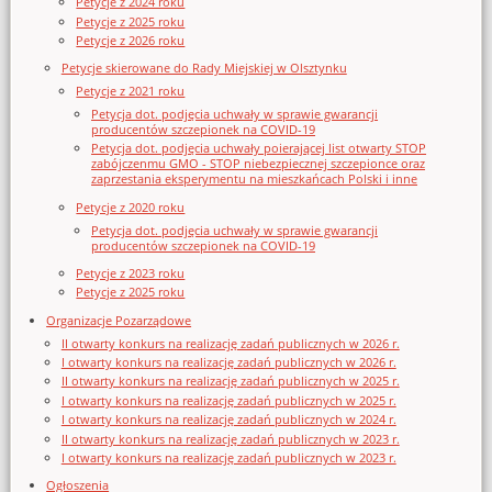
Petycje z 2024 roku
Petycje z 2025 roku
Petycje z 2026 roku
Petycje skierowane do Rady Miejskiej w Olsztynku
Petycje z 2021 roku
Petycja dot. podjęcia uchwały w sprawie gwarancji
producentów szczepionek na COVID-19
Petycja dot. podjęcia uchwały poierającej list otwarty STOP
zabójczenmu GMO - STOP niebezpiecznej szczepionce oraz
zaprzestania eksperymentu na mieszkańcach Polski i inne
Petycje z 2020 roku
Petycja dot. podjęcia uchwały w sprawie gwarancji
producentów szczepionek na COVID-19
Petycje z 2023 roku
Petycje z 2025 roku
Organizacje Pozarządowe
II otwarty konkurs na realizację zadań publicznych w 2026 r.
I otwarty konkurs na realizację zadań publicznych w 2026 r.
II otwarty konkurs na realizację zadań publicznych w 2025 r.
I otwarty konkurs na realizację zadań publicznych w 2025 r.
I otwarty konkurs na realizację zadań publicznych w 2024 r.
II otwarty konkurs na realizację zadań publicznych w 2023 r.
I otwarty konkurs na realizację zadań publicznych w 2023 r.
Ogłoszenia