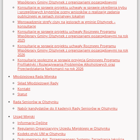
Współpracy Gminy Olsztynek z organizacjami pozarządowymi
Konsultacje w sprawie projektu uchwały w sprawie określenia trybu
i szczegółowych kryteriów oceny wniosków o realizację zadania
publicznego w ramach inicjatywy lokalnej
Wprowadzenie strefy ciszy na jeziorach w gminie Olsztynek –
konsultacje
Konsultacje w sprawie projektu uchwały Rocznego Programu
Współpracy Gminy Olsztynek z organizacjami pozarządowymi na rok
2025
Konsultacje w sprawie projektu uchwały Rocznego Programu
Współpracy Gminy Olsztynek z organizacjami pozarządowymi na rok
2026
Konsultacje społeczne w sprawie przyjęcia Gminnego Programu
Profilaktyki i Rozwiązywania Problemów Alkoholowych oraz
Przeciwdziałania Narkomanii na rok 2026
Młodzieżowa Rada Miejska
Skład Młodzieżowej Rady
Kontakt
Statut
Rada Seniorów w Olsztynku
Nabór kandydatów do II kadencji Rady Seniorów w Olsztynku
Urząd Miejski
Informacje Ogólne
Regulamin Organizacyjny Urzedu Miejskiego w Olsztynku
Kodeks etyki UM w Olsztynku
Dokumentacja dot. Zintegrowanego Systemu Zarządzania Jakością