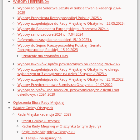
WYBORY I REFERENDA
Wybory sołtysa Sołectwa Zezuty w trakcie trwania kadencji 2024-
2029
Wybory Prezydenta Rzeczypospolitej Polskiej 2025 r.
Wybory uzupełniające do Rady Miejskiej w Olsztynku - 25.05.2025 r
Wybory do Parlamentu Europejskiego - 9 czerwca 2024 r.
Wybory samorządowe 2024 r. - 7.04.2024
Referendum zarządzone na dzień 15.10.2023 r.
Wybory do Sejmu Rzeczypospolitej Polskiej i Senatu
Rzeczypospolitej Polskiej - 15.10.2023
Szkolenie dla członków OKW
Wybory ławników sądów powszechnych na kadencję 2024-2027
Wybory uzupełniające do Rady Miejskiej w Olsztynku w okręgu
wyborczym nr 3 zarządzone na dzień 15 stycznia 2023 r.
Wybory uzupełniające do Rady Miejskiej w Olsztynku - 23.10.2022
Wybory Przedterminowe Burmistrza Olsztynka - 24.07.2022
Wybory sołtysów, rad sołeckich, przewodniczących osiedli i rad
osiedlowych 2024-2029
Ogłoszenia Biura Rady Miejskiej
Władze Gminy Olsztynek
Rada Miejska kadencja 2024-2029
Statut Gminy Olsztynek
Radni Rady Miejskiej w Olsztynku (w tym dyżury)
Sesje Rady Miejskiej w Olsztynku
I sesja - inauguracyjna