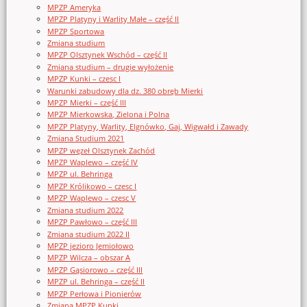
MPZP Ameryka
MPZP Platyny i Warlity Małe – część II
MPZP Sportowa
Zmiana studium
MPZP Olsztynek Wschód – część II
Zmiana studium – drugie wyłożenie
MPZP Kunki – czesc I
Warunki zabudowy dla dz. 380 obręb Mierki
MPZP Mierki – część III
MPZP Mierkowska, Zielona i Polna
MPZP Platyny, Warlity, Elgnówko, Gaj, Wigwałd i Zawady
Zmiana Studium 2021
MPZP węzeł Olsztynek Zachód
MPZP Waplewo – część IV
MPZP ul. Behringa
MPZP Królikowo – czesc I
MPZP Waplewo – czesc V
Zmiana studium 2022
MPZP Pawłowo – część III
Zmiana studium 2022 II
MPZP jezioro Jemiołowo
MPZP Wilcza – obszar A
MPZP Gąsiorowo – część III
MPZP ul. Behringa – część II
MPZP Perłowa i Pionierów
Zmiana MPZP Kunki