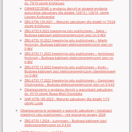
dz. 73/10 obręb Królikowo
OBWIESZCZENIE o wydaniu decyzji w sprawie wydania
warunków zabudowy dla działek 124/15 i 124/16, obręb
Lipowo Kurkowskie
ZBG.6730.129.2021 – Warunki zabudowy dla działki nr 73/24
obręb Królikowo
ZBG.6733.9.2022 Inwestycja celu publicznego – Ząbie –
Budowa kablowej elektroenergetycznej sieci nn 0,4kV
ZBG.6733.10.2022 Inwestycja celu publicznego – Mierki
(kolonia)– Budowa kablowej elektroenergetycznej sieci nn
0,4kV
ZBG.6733.11.2022 Inwestycja celu publicznego – Jemiołowo
(kolonia) – Budowa kablowej elektroenergetycznej sieci nn
0,4kV
ZBG.6733.13.2022 Inwestycja celu publicznego – Kurki –
Budowa kablowej sieci elektroenergetycznej oświetleniowej
nn 0,4kV
ZBG.6733.17.2022 Inwestycja celu publicznego – Gąsiorowo
Olsztyneckie – Budowa elektroenergetycznej sieci nn 0,4 kV
Obwieszczenie o wydaniu decyzji o warunkach zabudowy,
dz. 41/10 obręb Nowa Wieś Ostródzka
GNP.6730.185.2023 - Warunki zabudowy dla działki 1/13
obręb Lutek
Obwieszczenia w sprawach o warunki zabudowy i lokalizacji
inwestycji celu publicznego – rok wszczęcia sprawy 2024
ZBG.6733.1.2024 – Łutynowo – Budowa kablowej sieci
elektroenergetycznej nn 0,4 kV