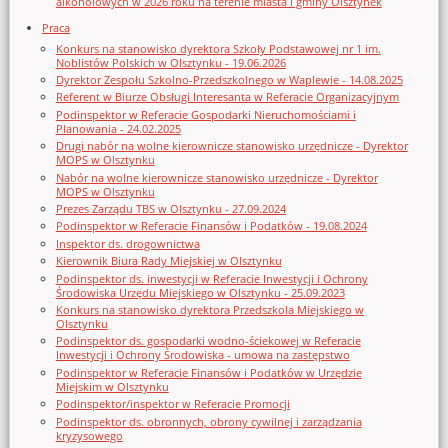
alkoholowych w 2026 roku na terenie miasta i gminy Olsztynek
Praca
Konkurs na stanowisko dyrektora Szkoły Podstawowej nr 1 im.
Noblistów Polskich w Olsztynku - 19.06.2026
Dyrektor Zespołu Szkolno-Przedszkolnego w Waplewie - 14.08.2025
Referent w Biurze Obsługi Interesanta w Referacie Organizacyjnym
Podinspektor w Referacie Gospodarki Nieruchomościami i
Planowania - 24.02.2025
Drugi nabór na wolne kierownicze stanowisko urzędnicze - Dyrektor
MOPS w Olsztynku
Nabór na wolne kierownicze stanowisko urzędnicze - Dyrektor
MOPS w Olsztynku
Prezes Zarządu TBS w Olsztynku - 27.09.2024
Podinspektor w Referacie Finansów i Podatków - 19.08.2024
Inspektor ds. drogownictwa
Kierownik Biura Rady Miejskiej w Olsztynku
Podinspektor ds. inwestycji w Referacie Inwestycji i Ochrony
Środowiska Urzędu Miejskiego w Olsztynku - 25.09.2023
Konkurs na stanowisko dyrektora Przedszkola Miejskiego w
Olsztynku
Podinspektor ds. gospodarki wodno-ściekowej w Referacie
Inwestycji i Ochrony Środowiska - umowa na zastępstwo
Podinspektor w Referacie Finansów i Podatków w Urzędzie
Miejskim w Olsztynku
Podinspektor/inspektor w Referacie Promocji
Podinspektor ds. obronnych, obrony cywilnej i zarządzania
kryzysowego