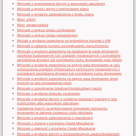
Wniosek o przeniesienie decyzji o warunkach zabudowy
Wniosek o wypis i wyrys z miejscowego planu
Wniosek o wydanie zaświadczenia o braku planu
Wzor_oferty
Wzor_sprawozdania
Wniosek o wykup lokalu użytkowego
Wniosek o wykup lokalu mieszkalnego
Wnisek o wydanie zezwolenia na wykreślenie hipoteki z KW
Wniosek o nadanie numeru porządkowego nieruchomości
Wniosek o wydanie zezwolenia na lokalizację w pasie drogowym
obiektów budowlanych lub urządzeń niezwiązanych z potrzebami
zarządzania drogami lub potrzebami ruchu drogowego oraz reklam
Wniosek o wydanie zezwolenia na zajęcie pasa drogowego w celu
umieszczenia urządzeń infrastruktury technicznej niezwiązanych z
potrzebami zarządzania drogami lub potrzebami ruchu drogowego
Wniosek o wydanie zezwolenia na zajęcie pasa drogowego drogi
gminnej w celu prowadzenia robót
Wniosek o uzgodnienie lokalizacji/przebudowy zjazdu
Wniosek o wydanie dowodu osobistego
Wniosek o wydanie decyzji o ustalenie lokalizacji inwestycji celu
publicznego albo warunków zabudowy
Udzielenia licencji na wykonywanie krajowego transportu
drogowego w zakresie przewozu osób taksówką
Wniosek o wydanie zaświadczenia o rewitalizacji
Wniosek o dotację z programu Ciepłe Mieszkanie
Wniosek o płatność z programu Ciepłe Mieszkanie
Wniosek o wydanie decyzji o środowiskowych uwarunkowaniach