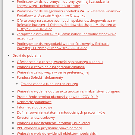
Podinspektor ds. obronnych, obrony cywilnej i zarządzania
kryzysowego - pełnomocnik ds. ochrony
Podinspektor ds. księgowości i podatku VAT w Referacie Finansów i
Podatków w Urzędzie Miejskim w Olsztynku
Oferta pracy na zastępstwo - podinspektor ds. drogownictwa w
Referacie Inwestycji i Ochrony Środowiska Urzędu Miejskiego w
Olsztynku - 26.07.2022
Zarządzenie nr 9/2009 - Regulamin naboru na wolne stanowiska
urzędnicze.
Podinspektor ds. gospodarki wodno–ściekowej w Referacie
Inwestycji i Ochrony Środowiska - 25.10.2022
Druki do pobrania
Oświadczenie o rocznej wartości sprzedanego alkoholu
Wniosek o zezwolenie na sprzedaz alkoholu
Wniosek o zakup węgla w cenie preferencyjnej
Fundusz Sołecki - dokumenty
Zmiana zadania funduszu sołeckiego
Wniosek o wydanie odpisu aktu urodzenia, małżeństwa lub zgonu
Przedłużenie terminu płatności z powodu COVID-19
Deklaracje podatkowe
Informacje podatkowe
Dofinansowanie kształcenia młodocianych pracowników
Kwestonariusz osobowy
Wniosek o udostępnienie informacji publicznej
PPF Wniosek o przyznanie prawa pomocy
Wniosek o wpis do ewidencji obiektów hotelarskich