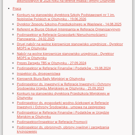
alkoholowych w 2026 roku na terenie miasta i gminy Olsztynek
Praca
Konkurs na stanowisko dyrektora Szkoły Podstawowej nr 1 im.
Noblistów Polskich w Olsztynku - 19.06.2026
Dyrektor Zespołu Szkolno-Przedszkolnego w Waplewie - 14.08.2025
Referent w Biurze Obsługi Interesanta w Referacie Organizacyjnym
Podinspektor w Referacie Gospodarki Nieruchomościami i
Planowania - 24.02.2025
Drugi nabór na wolne kierownicze stanowisko urzędnicze - Dyrektor
MOPS w Olsztynku
Nabór na wolne kierownicze stanowisko urzędnicze - Dyrektor
MOPS w Olsztynku
Prezes Zarządu TBS w Olsztynku - 27.09.2024
Podinspektor w Referacie Finansów i Podatków - 19.08.2024
Inspektor ds. drogownictwa
Kierownik Biura Rady Miejskiej w Olsztynku
Podinspektor ds. inwestycji w Referacie Inwestycji i Ochrony
Środowiska Urzędu Miejskiego w Olsztynku - 25.09.2023
Konkurs na stanowisko dyrektora Przedszkola Miejskiego w
Olsztynku
Podinspektor ds. gospodarki wodno-ściekowej w Referacie
Inwestycji i Ochrony Środowiska - umowa na zastępstwo
Podinspektor w Referacie Finansów i Podatków w Urzędzie
Miejskim w Olsztynku
Podinspektor/inspektor w Referacie Promocji
Podinspektor ds. obronnych, obrony cywilnej i zarządzania
kryzysowego