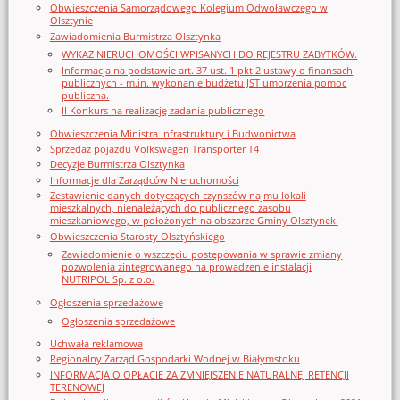
Obwieszczenia Samorządowego Kolegium Odwoławczego w
Olsztynie
Zawiadomienia Burmistrza Olsztynka
WYKAZ NIERUCHOMOŚCI WPISANYCH DO REJESTRU ZABYTKÓW.
Informacja na podstawie art. 37 ust. 1 pkt 2 ustawy o finansach
publicznych - m.in. wykonanie budżetu JST umorzenia pomoc
publiczna.
II Konkurs na realizację zadania publicznego
Obwieszczenia Ministra Infrastruktury i Budwonictwa
Sprzedaż pojazdu Volkswagen Transporter T4
Decyzje Burmistrza Olsztynka
Informacje dla Zarządców Nieruchomości
Zestawienie danych dotyczących czynszów najmu lokali
mieszkalnych, nienależących do publicznego zasobu
mieszkaniowego, w położonych na obszarze Gminy Olsztynek.
Obwieszczenia Starosty Olsztyńskiego
Zawiadomienie o wszczęciu postępowania w sprawie zmiany
pozwolenia zintegrowanego na prowadzenie instalacji
NUTRIPOL Sp. z o.o.
Ogłoszenia sprzedażowe
Ogłoszenia sprzedażowe
Uchwała reklamowa
Regionalny Zarząd Gospodarki Wodnej w Białymstoku
INFORMACJA O OPŁACIE ZA ZMNIEJSZENIE NATURALNEJ RETENCJI
TERENOWEJ