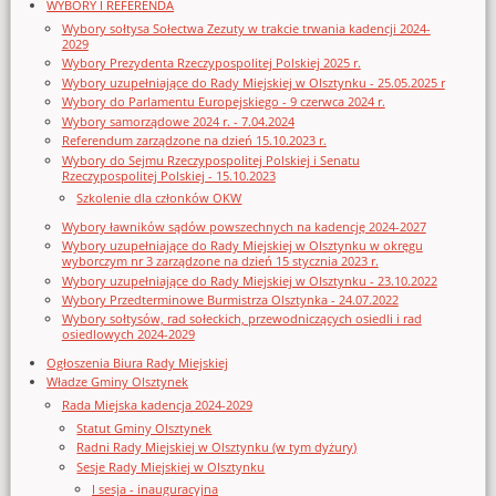
WYBORY I REFERENDA
Wybory sołtysa Sołectwa Zezuty w trakcie trwania kadencji 2024-
2029
Wybory Prezydenta Rzeczypospolitej Polskiej 2025 r.
Wybory uzupełniające do Rady Miejskiej w Olsztynku - 25.05.2025 r
Wybory do Parlamentu Europejskiego - 9 czerwca 2024 r.
Wybory samorządowe 2024 r. - 7.04.2024
Referendum zarządzone na dzień 15.10.2023 r.
Wybory do Sejmu Rzeczypospolitej Polskiej i Senatu
Rzeczypospolitej Polskiej - 15.10.2023
Szkolenie dla członków OKW
Wybory ławników sądów powszechnych na kadencję 2024-2027
Wybory uzupełniające do Rady Miejskiej w Olsztynku w okręgu
wyborczym nr 3 zarządzone na dzień 15 stycznia 2023 r.
Wybory uzupełniające do Rady Miejskiej w Olsztynku - 23.10.2022
Wybory Przedterminowe Burmistrza Olsztynka - 24.07.2022
Wybory sołtysów, rad sołeckich, przewodniczących osiedli i rad
osiedlowych 2024-2029
Ogłoszenia Biura Rady Miejskiej
Władze Gminy Olsztynek
Rada Miejska kadencja 2024-2029
Statut Gminy Olsztynek
Radni Rady Miejskiej w Olsztynku (w tym dyżury)
Sesje Rady Miejskiej w Olsztynku
I sesja - inauguracyjna