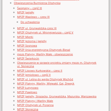
Obwieszczenia Burmistrza Olsztynka
Świętajny – część III
MPZP Jagiełły
MPZP Waplewo – czesc III
Do uchwalenia
MPZP ul. Grunwaldzka-czesc III
MPZP Olsztynek ul. Mrongowiusza – część V
MPZP Mierki
MPZP Jeziorna i Jagielly
MPZP Sosnowa
MPZP linia energetyczna Olsztynek-Biesal
mpzp Platyny, Warlity Małe - obwieszczenie
MPZP Świerkocin
Obwieszczenie w sprawie projektu zmiany mpzp m. Olsztynek
ul. Słoneczna
MPZP Lipowo Kurkowskie – czesc II
MPZP Jemiołowo – część II
MPZP ul. Leśna do węzła Olsztynek Wschód
MPZP Platyny, Warlity, Wigwałd, Gaj, Drwęck
MPZP Łutynowo
MPZP Pawłowo
MPZP Jagielly, Strazacka, Grunwaldzka, Mazurska, Warszawska
MPZP Platyny i Warlity Małe
MPZP Olsztynek ul. Poranna
MPZP Słoneczna