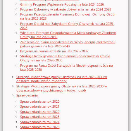
Gminny Program Wspierania Rodziny na lata 2024-2026
Program Osłonowy w zakresie dożywiania na lata 2024-2028
Program Przeciwdziałania Przemocy Domowej i Ochrony Osób
na lata 2023-2028
Program Opieki nad Zabytkami Gminy Olsztynek na lata 2025-
2028
Wieloletni Program Gospodarowania Mieszkaniowym Zasobem
Gminy na lata 2026-2030
Założenia do planu zaopatrzenia w ciepło, energię elektryczna i
paliwa gazowe na lata 2026-2040
Program usuwania azbestu na lata 2025-2032
Strategia Rozwiązywania Problemów Społecznych w gminie
Olsztynek na lata 2026-2035
Program na Rzecz Osób Starszych i z Niepełnosprawnością na
lata 2025-2030
Strategia Młodzieżowa gminy Olsztynek na lata 2026-2030 w
obszarze sportu wśród młodzieży
Strategia Młodzieżowa gminy Olsztynek na lata 2026-2030 w
obszarze zdrowia psychicznego młodych osób
Sprawozdania
Sprawozdania za rok 2020
Sprawozdania za rok 2021
Sprawozdania za rok 2022
Sprawozdania za rok 2023
Sprawozdania za rok 2024
Sprawozdania za rok 2025