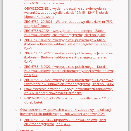
dz. 73/10 obręb Królikowo
OBWIESZCZENIE o wydaniu decyzji w sprawie wydania
warunków zabudowy dla działek 124/15 i 124/16, obręb
Lipowo Kurkowskie
ZBG.6730.129.2021 – Warunki zabudowy dla działki nr 73/24
obręb Królikowo
ZBG.6733.9.2022 Inwestycja celu publicznego – Ząbie –
Budowa kablowej elektroenergetycznej sieci nn 0,4kV
ZBG.6733.10.2022 Inwestycja celu publicznego – Mierki
(kolonia)– Budowa kablowej elektroenergetycznej sieci nn
0,4kV
ZBG.6733.11.2022 Inwestycja celu publicznego – Jemiołowo
(kolonia) – Budowa kablowej elektroenergetycznej sieci nn
0,4kV
ZBG.6733.13.2022 Inwestycja celu publicznego – Kurki –
Budowa kablowej sieci elektroenergetycznej oświetleniowej
nn 0,4kV
ZBG.6733.17.2022 Inwestycja celu publicznego – Gąsiorowo
Olsztyneckie – Budowa elektroenergetycznej sieci nn 0,4 kV
Obwieszczenie o wydaniu decyzji o warunkach zabudowy,
dz. 41/10 obręb Nowa Wieś Ostródzka
GNP.6730.185.2023 - Warunki zabudowy dla działki 1/13
obręb Lutek
Obwieszczenia w sprawach o warunki zabudowy i lokalizacji
inwestycji celu publicznego – rok wszczęcia sprawy 2024
ZBG.6733.1.2024 – Łutynowo – Budowa kablowej sieci
elektroenergetycznej nn 0,4 kV