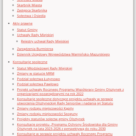
Skarbnik Miasta
Zastępca Skarbnika
Sołectwa i Osiedla
Akty prawne
Statut Gminy
Uchwały Rady Miejskiej
Rejestry uchwał Rady Miejskiej
Zarządzenia Burmistrza
Dziennik Urzędowy Województwa Warmińsko-Mazurskiego
Konsultacje społeczne
Statut Młodzieżowej Rady Miejskiej
Zmiany w statucie MRM
Podział sołectwa Łutynowo
Podział sołectwa Pawłowo
Projekt uchwały Rocznego Programu Współpracy Gminy Olsztynek z
organizacjami pozarządowymi na rok 2022
Konsultacje społeczne dotyczące projektu uchwały w sprawie
utworzenia Olsztyneckiej Rady Seniorów i nadania jej Statutu
Zmiany rodzaju miejscowości Kąpity
Zmiany rodzaju miejscowości Spoguny
Projekty statutów sołectw gminy Olsztynek
Konsultacje projektu „Programu Ochrony Środowiska dla Gminy
Olsztynek na lata 2023-2026 z perspektywą do roku 2030
Konsultacje w sprawie projektu uchwały Rocznego Programu