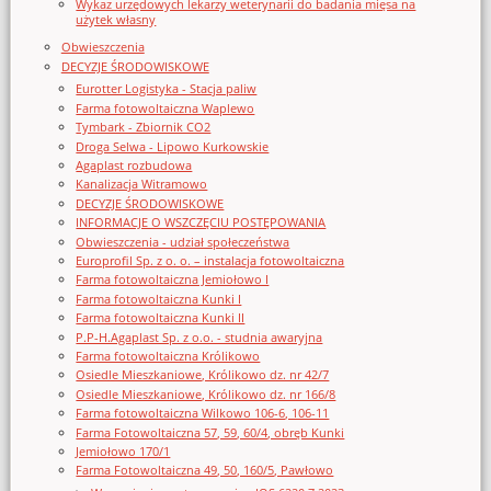
Wykaz urzędowych lekarzy weterynarii do badania mięsa na
użytek własny
Obwieszczenia
DECYZJE ŚRODOWISKOWE
Eurotter Logistyka - Stacja paliw
Farma fotowoltaiczna Waplewo
Tymbark - Zbiornik CO2
Droga Selwa - Lipowo Kurkowskie
Agaplast rozbudowa
Kanalizacja Witramowo
DECYZJE ŚRODOWISKOWE
INFORMACJE O WSZCZĘCIU POSTĘPOWANIA
Obwieszczenia - udział społeczeństwa
Europrofil Sp. z o. o. – instalacja fotowoltaiczna
Farma fotowoltaiczna Jemiołowo I
Farma fotowoltaiczna Kunki I
Farma fotowoltaiczna Kunki II
P.P-H.Agaplast Sp. z o.o. - studnia awaryjna
Farma fotowoltaiczna Królikowo
Osiedle Mieszkaniowe, Królikowo dz. nr 42/7
Osiedle Mieszkaniowe, Królikowo dz. nr 166/8
Farma fotowoltaiczna Wilkowo 106-6, 106-11
Farma Fotowoltaiczna 57, 59, 60/4, obręb Kunki
Jemiołowo 170/1
Farma Fotowoltaiczna 49, 50, 160/5, Pawłowo