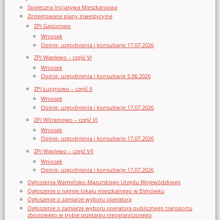
Społeczna Inicjatywa Mieszkaniowa
Zintegrowane plany inwestycyjne
ZPI Gąsiorowo
Wniosek
Opinie, uzgodnienia i konsultacje 17.07.2026
ZPI Waplewo – część VI
Wniosek
Opinie, uzgodnienia i konsultacje 5.06.2026
ZPI Łutynowo – część II
Wniosek
Opinie, uzgodnienia i konsultacje 17.07.2026
ZPI Witramowo – część VI
Wniosek
Opinie, uzgodnienia i konsultacje 17.07.2026
ZPI Waplewo – część VII
Wniosek
Opinie, uzgodnienia i konsultacje 17.07.2026
Ogłoszenia Warmińsko-Mazurskiego Urzędu Wojewódzkiego
Ogłoszenie o najmie lokalu mieszkalnego w Elgnówku
Ogłoszenie o zamiarze wyboru operatora
Ogłoszenie o zamiarze wyboru operatora publicznego transportu
zbiorowego w trybie przetargu nieograniczonego