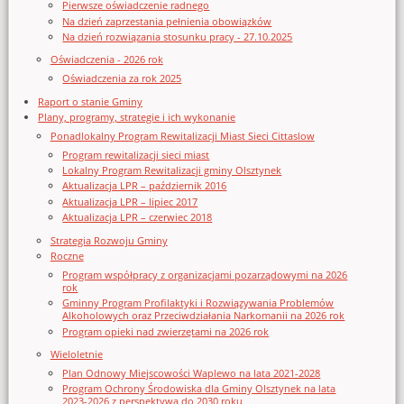
Pierwsze oświadczenie radnego
Na dzień zaprzestania pełnienia obowiązków
Na dzień rozwiązania stosunku pracy - 27.10.2025
Oświadczenia - 2026 rok
Oświadczenia za rok 2025
Raport o stanie Gminy
Plany, programy, strategie i ich wykonanie
Ponadlokalny Program Rewitalizacji Miast Sieci Cittaslow
Program rewitalizacji sieci miast
Lokalny Program Rewitalizacji gminy Olsztynek
Aktualizacja LPR – październik 2016
Aktualizacja LPR – lipiec 2017
Aktualizacja LPR – czerwiec 2018
Strategia Rozwoju Gminy
Roczne
Program współpracy z organizacjami pozarządowymi na 2026
rok
Gminny Program Profilaktyki i Rozwiązywania Problemów
Alkoholowych oraz Przeciwdziałania Narkomanii na 2026 rok
Program opieki nad zwierzętami na 2026 rok
Wieloletnie
Plan Odnowy Miejscowości Waplewo na lata 2021-2028
Program Ochrony Środowiska dla Gminy Olsztynek na lata
2023-2026 z perspektywą do 2030 roku