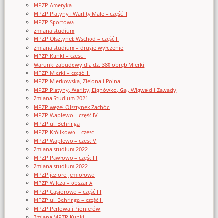
MPZP Ameryka
MPZP Platyny i Warlity Małe – część II
MPZP Sportowa
Zmiana studium
MPZP Olsztynek Wschód – część II
Zmiana studium – drugie wyłożenie
MPZP Kunki – czesc I
Warunki zabudowy dla dz. 380 obręb Mierki
MPZP Mierki – część III
MPZP Mierkowska, Zielona i Polna
MPZP Platyny, Warlity, Elgnówko, Gaj, Wigwałd i Zawady
Zmiana Studium 2021
MPZP węzeł Olsztynek Zachód
MPZP Waplewo – część IV
MPZP ul. Behringa
MPZP Królikowo – czesc I
MPZP Waplewo – czesc V
Zmiana studium 2022
MPZP Pawłowo – część III
Zmiana studium 2022 II
MPZP jezioro Jemiołowo
MPZP Wilcza – obszar A
MPZP Gąsiorowo – część III
MPZP ul. Behringa – część II
MPZP Perłowa i Pionierów
Zmiana MPZP Kunki