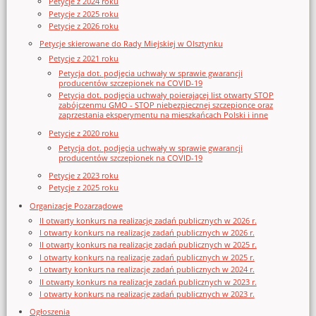
Petycje z 2024 roku
Petycje z 2025 roku
Petycje z 2026 roku
Petycje skierowane do Rady Miejskiej w Olsztynku
Petycje z 2021 roku
Petycja dot. podjęcia uchwały w sprawie gwarancji
producentów szczepionek na COVID-19
Petycja dot. podjęcia uchwały poierającej list otwarty STOP
zabójczenmu GMO - STOP niebezpiecznej szczepionce oraz
zaprzestania eksperymentu na mieszkańcach Polski i inne
Petycje z 2020 roku
Petycja dot. podjęcia uchwały w sprawie gwarancji
producentów szczepionek na COVID-19
Petycje z 2023 roku
Petycje z 2025 roku
Organizacje Pozarządowe
II otwarty konkurs na realizację zadań publicznych w 2026 r.
I otwarty konkurs na realizację zadań publicznych w 2026 r.
II otwarty konkurs na realizację zadań publicznych w 2025 r.
I otwarty konkurs na realizację zadań publicznych w 2025 r.
I otwarty konkurs na realizację zadań publicznych w 2024 r.
II otwarty konkurs na realizację zadań publicznych w 2023 r.
I otwarty konkurs na realizację zadań publicznych w 2023 r.
Ogłoszenia