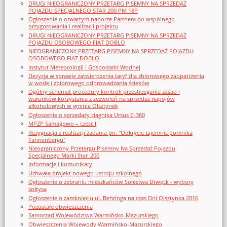
DRUGI NIEOGRANICZONY PRZETARG PISEMNY NA SPRZEDAŻ
POJAZDU SPECJALNEGO STAR 200 PM 18P
Ogłoszenie o otwartym naborze Partnera do wspólnego
przygotowania i realizacji projektu
DRUGI NIEOGRANICZONY PRZETARG PISEMNY NA SPRZEDAŻ
POJAZDU OSOBOWEGO FIAT DOBLO
NIEOGRANICZONY PRZETARG PISEMNY NA SPRZEDAŻ POJAZDU
OSOBOWEGO FIAT DOBLO
Instytut Meteorologii i Gospodarki Wodnej
Decyzja w sprawie zatwierdzenia taryf dla zbiorowego zaopatrzenia
w wodę i zbiorowego odprowadzania ścieków
Ogólny schemat procedury kontroli przestrzegania zasad i
warunków korzystania z zezwoleń na sprzedaż napojów
alkoholowych w gminie Olsztynek
Ogłoszenie o sprzedaży ciągnika Ursus C-360
MPZP Samagowo – czesc I
Rezygnacja z realizacji zadania pn. "Odkrycie tajemnic pomnika
Tannenbergu"
Nieograniczony Przetargu Pisemny Na Sprzedaż Pojazdu
Specjalnego Marki Star_200
Informacje i komunikaty
Uchwała projekt nowego ustroju szkolnego
Ogłoszenie o zebraniu mieszkańców Sołectwa Drwęck - wybory
sołtysa
Ogłoszenie o zamknięciu ul. Behringa na czas Dni Olsztynka 2016
Pozostałe obwieszczenia
Samorząd Województwa Warmińsko-Mazurskiego
Obwieszczenia Wojewody Warmińsko-Mazurskiego