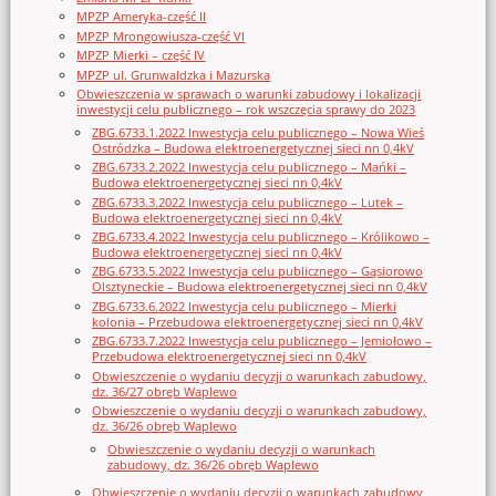
MPZP Ameryka-część II
MPZP Mrongowiusza-część VI
MPZP Mierki – część IV
MPZP ul. Grunwaldzka i Mazurska
Obwieszczenia w sprawach o warunki zabudowy i lokalizacji
inwestycji celu publicznego – rok wszczęcia sprawy do 2023
ZBG.6733.1.2022 Inwestycja celu publicznego – Nowa Wieś
Ostródzka – Budowa elektroenergetycznej sieci nn 0,4kV
ZBG.6733.2.2022 Inwestycja celu publicznego – Mańki –
Budowa elektroenergetycznej sieci nn 0,4kV
ZBG.6733.3.2022 Inwestycja celu publicznego – Lutek –
Budowa elektroenergetycznej sieci nn 0,4kV
ZBG.6733.4.2022 Inwestycja celu publicznego – Królikowo –
Budowa elektroenergetycznej sieci nn 0,4kV
ZBG.6733.5.2022 Inwestycja celu publicznego – Gąsiorowo
Olsztyneckie – Budowa elektroenergetycznej sieci nn 0,4kV
ZBG.6733.6.2022 Inwestycja celu publicznego – Mierki
kolonia – Przebudowa elektroenergetycznej sieci nn 0,4kV
ZBG.6733.7.2022 Inwestycja celu publicznego – Jemiołowo –
Przebudowa elektroenergetycznej sieci nn 0,4kV
Obwieszczenie o wydaniu decyzji o warunkach zabudowy,
dz. 36/27 obręb Waplewo
Obwieszczenie o wydaniu decyzji o warunkach zabudowy,
dz. 36/26 obręb Waplewo
Obwieszczenie o wydaniu decyzji o warunkach
zabudowy, dz. 36/26 obręb Waplewo
Obwieszczenie o wydaniu decyzji o warunkach zabudowy,