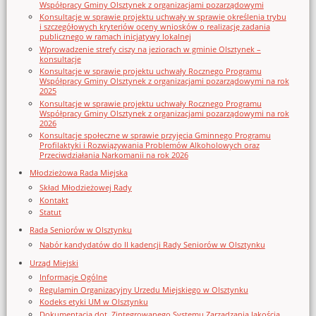
Współpracy Gminy Olsztynek z organizacjami pozarządowymi
Konsultacje w sprawie projektu uchwały w sprawie określenia trybu
i szczegółowych kryteriów oceny wniosków o realizację zadania
publicznego w ramach inicjatywy lokalnej
Wprowadzenie strefy ciszy na jeziorach w gminie Olsztynek –
konsultacje
Konsultacje w sprawie projektu uchwały Rocznego Programu
Współpracy Gminy Olsztynek z organizacjami pozarządowymi na rok
2025
Konsultacje w sprawie projektu uchwały Rocznego Programu
Współpracy Gminy Olsztynek z organizacjami pozarządowymi na rok
2026
Konsultacje społeczne w sprawie przyjęcia Gminnego Programu
Profilaktyki i Rozwiązywania Problemów Alkoholowych oraz
Przeciwdziałania Narkomanii na rok 2026
Młodzieżowa Rada Miejska
Skład Młodzieżowej Rady
Kontakt
Statut
Rada Seniorów w Olsztynku
Nabór kandydatów do II kadencji Rady Seniorów w Olsztynku
Urząd Miejski
Informacje Ogólne
Regulamin Organizacyjny Urzedu Miejskiego w Olsztynku
Kodeks etyki UM w Olsztynku
Dokumentacja dot. Zintegrowanego Systemu Zarządzania Jakością