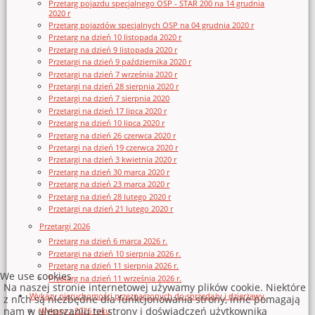
Przetarg pojazdu specjalnego OSP - STAR 200 na 14 grudnia
2020 r
Przetarg pojazdów specjalnych OSP na 04 grudnia 2020 r
Przetarg na dzień 10 listopada 2020 r
Przetarg na dzień 9 listopada 2020 r
Przetargi na dzień 9 października 2020 r
Przetargi na dzień 7 września 2020 r
Przetargi na dzień 28 sierpnia 2020 r
Przetargi na dzień 7 sierpnia 2020
Przetargi na dzień 17 lipca 2020 r
Przetarg na dzień 10 lipca 2020 r
Przetarg na dzień 26 czerwca 2020 r
Przetargi na dzień 19 czerwca 2020 r
Przetargi na dzień 3 kwietnia 2020 r
Przetarg na dzień 30 marca 2020 r
Przetarg na dzień 23 marca 2020 r
Przetarg na dzień 28 lutego 2020 r
Przetargi na dzień 21 lutego 2020 r
Przetargi 2026
Przetarg na dzień 6 marca 2026 r.
Przetargi na dzień 10 sierpnia 2026 r.
Przetarg na dzień 11 sierpnia 2026 r.
We use cookies
Przetarg na dzień 11 września 2026 r.
Na naszej stronie internetowej używamy plików cookie. Niektóre
Wykazy nieruchomości przeznaczonych do sprzedaży i dzierżawy
z nich są niezbędne dla funkcjonowania strony, inne pomagają
nam w ulepszaniu tej strony i doświadczeń użytkownika
Wykazy z 2026 roku