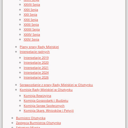
XXVIII Sesja
XXIX Sesja
XXX Sesja
XXXI Sesja
XXXII Sesja
XXXIII Sesja
XXXIV Sesja
XXXV Sesja
Plany pracy Rady Miejskiej
Interpelacje radnych
Interpelacje 2019
Interpelacje 2020
Interpelacje 2021
Interpelacje 2024
Interpelacje 2026
Sprawozdanie z pracy Rady Miejskiej w Olsztynku
Komisje Rady Miejskiej w Olsztynku
Komisja Rewizyjna
Komisja Gospodarki i Budżetu
Komisja Spraw Społecznych
Komisja Skarg, Wniosków i Petycji
Burmistrz Olsztynka
Zastępca Burmistrza Olsztynka
Sekretarz Miasta