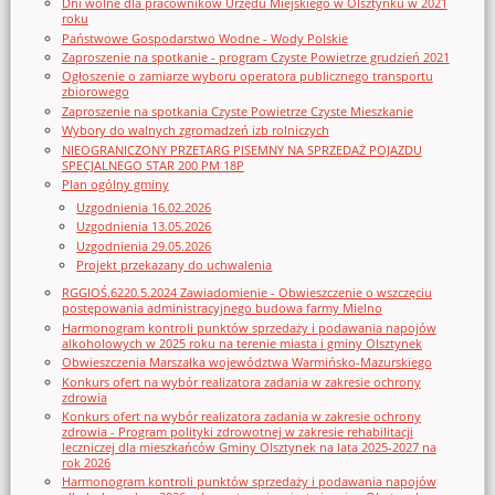
Dni wolne dla pracowników Urzędu Miejskiego w Olsztynku w 2021
roku
Państwowe Gospodarstwo Wodne - Wody Polskie
Zaproszenie na spotkanie - program Czyste Powietrze grudzień 2021
Ogłoszenie o zamiarze wyboru operatora publicznego transportu
zbiorowego
Zaproszenie na spotkania Czyste Powietrze Czyste Mieszkanie
Wybory do walnych zgromadzeń izb rolniczych
NIEOGRANICZONY PRZETARG PISEMNY NA SPRZEDAŻ POJAZDU
SPECJALNEGO STAR 200 PM 18P
Plan ogólny gminy
Uzgodnienia 16.02.2026
Uzgodnienia 13.05.2026
Uzgodnienia 29.05.2026
Projekt przekazany do uchwalenia
RGGIOŚ.6220.5.2024 Zawiadomienie - Obwieszczenie o wszczęciu
postępowania administracyjnego budowa farmy Mielno
Harmonogram kontroli punktów sprzedaży i podawania napojów
alkoholowych w 2025 roku na terenie miasta i gminy Olsztynek
Obwieszczenia Marszałka województwa Warmińsko-Mazurskiego
Konkurs ofert na wybór realizatora zadania w zakresie ochrony
zdrowia
Konkurs ofert na wybór realizatora zadania w zakresie ochrony
zdrowia - Program polityki zdrowotnej w zakresie rehabilitacji
leczniczej dla mieszkańców Gminy Olsztynek na lata 2025-2027 na
rok 2026
Harmonogram kontroli punktów sprzedaży i podawania napojów