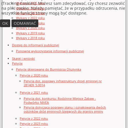
(Tracking Cookies). Możesz sam zdecydować, czy chcesz zezwolić
Wykazy z 2025 roku
na pliki cookie. Należy pamiętać, że w przypadku odrzucenia, nie
Wykazy z 2024 roku
wszystkie funkcje strony mogą być dostępne.
Wykazy z 2023 roku
Wykazy z 2022 roku
OK
ODMAWIAĆ
Wykazy z 2021 roku
Wykazy z 2020 roku
Wykazy z 2019 roku
Wykazy z 2018 roku
Dostęp do informacji publicznej
Ponowne wykorzystanie informacji publicznej
Skargi i wnioski
Petycje
Petycje skierowane do Burmistrza Olsztynka
Petycje z 2020 roku
Petycja dot. poprawy infrastruktury drogi gminnej nr
281409_5.0014
Petycje z 2021 roku
Petycja dot. konkursu: Rodzinne Miejsce Zabaw -
Podwórko NIVEA
Petycja dotycząca poprawy stanu i oznakowania dwóch
odcinków dróg gminnych biegących do granicy gminy
Petycje z 2022 roku
Petycje z 2023 roku