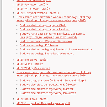
MPZP Witramowo – część IV
MPZP Pawłowo – część IV
MPZP Witramowo – część V
MPZP Olsztynek Wschód – część III
Obwieszczenia w sprawach o warunki zabudowy i lokalizacji
inwestycji celu publicznego – rok wszczęcia sprawy 2025
Budowa sieci niskiego napięcia Mierki
Budowa sieci niskiego napięcia Pawłowo
Budowa kanalizacji sanitarnej Elgnówko, Gaj, Łęciny,
Świętajny, Tolejny, Wigwałd, Wilkowo, Zawady
Budowa wodociągu Waplewo-Witramowo
Budowa wodociągu Królikowo
Budowa sieci wodociągowej Swaderki-Lipowo Kurkowskie
Budowa wodociągu i kanalizacji Witramowo
MPZP Jemiołowo - część II
MPZP Mierki - część V
MPZP Warlity Małe - część I
Obwieszczenia w sprawach o warunki zabudowy i lokalizacji
inwestycji celu publicznego – rok wszczęcia sprawy 2026
Budowa drogi dla rowerów Mierki – Swaderki - Etap 1
Budowa sieci elektroenergetycznej Królikowo
Budowa sieci elektroenergetycznej Marózek
Budowa sieci elektroenergetycznej Jemiołowo
MPZP Królikowo – część II
MPZP Olsztynek ul. Daszyńskiego – część III