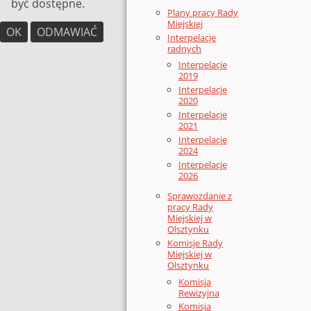
być dostępne.
Plany pracy Rady
Miejskiej
OK
ODMAWIAĆ
Interpelacje
radnych
Interpelacje
2019
Interpelacje
2020
Interpelacje
2021
Interpelacje
2024
Interpelacje
2026
Sprawozdanie z
pracy Rady
Miejskiej w
Olsztynku
Komisje Rady
Miejskiej w
Olsztynku
Komisja
Rewizyjna
Komisja