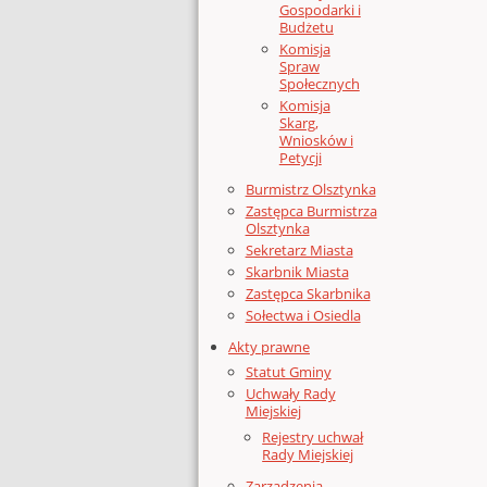
Gospodarki i
Budżetu
Komisja
Spraw
Społecznych
Komisja
Skarg,
Wniosków i
Petycji
Burmistrz Olsztynka
Zastępca Burmistrza
Olsztynka
Sekretarz Miasta
Skarbnik Miasta
Zastępca Skarbnika
Sołectwa i Osiedla
Akty prawne
Statut Gminy
Uchwały Rady
Miejskiej
Rejestry uchwał
Rady Miejskiej
Zarządzenia