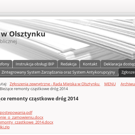
S
 w Olsztynku
blicznej
efony
Instrukcja obsługi BIP
Redakcja
Kontakt
Deklaracja dostę
Zintegrowany System Zarządzania oraz System Antykorupcyjny
Zgłosze
a)
zawartości
tutaj:
Zgłoszenia zewnętrzne - Rada Miejska w Olsztynku
MENU
Archiw
Bieżące remonty cząstkowe dróg 2014
ące remonty cząstkowe dróg 2014
_postepowania.pdf
enie_o_zamowieniu.docx
emonty_czastkowe_2014.docx
ki.zip