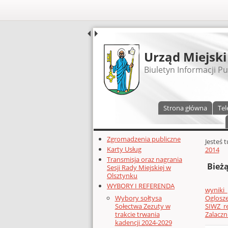
UDOSTĘPNIJ
Urząd Miejski
Biuletyn Informacji Pu
Menu główne
Strona główna
Tel
Dodatkowe zasoby (lewa kolumn
Zgromadzenia publiczne
Głównej 
Jesteś 
Karty Usług
2014
Transmisja oraz nagrania
Bież
Sesji Rady Miejskiej w
Olsztynku
WYBORY I REFERENDA
wyniki
Oglosz
Wybory sołtysa
SIWZ_r
Sołectwa Zezuty w
Zalaczni
trakcie trwania
kadencji 2024-2029