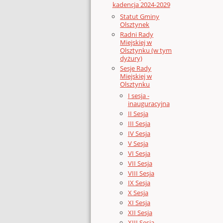
kadencja 2024-2029
Statut Gminy
Olsztynek
Radni Rady
Miejskiej w
Olsztynku (w tym
dyżury)
Sesje Rady
Miejskiej w
Olsztynku
I sesja -
inauguracyjna
II Sesja
III Sesja
IV Sesja
V Sesja
VI Sesja
VII Sesja
VIII Sesja
IX Sesja
X Sesja
XI Sesja
XII Sesja
XIII Sesja