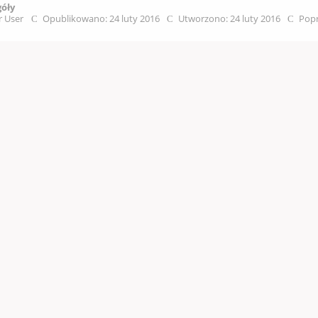
góły
r User
Opublikowano: 24 luty 2016
Utworzono: 24 luty 2016
Popr