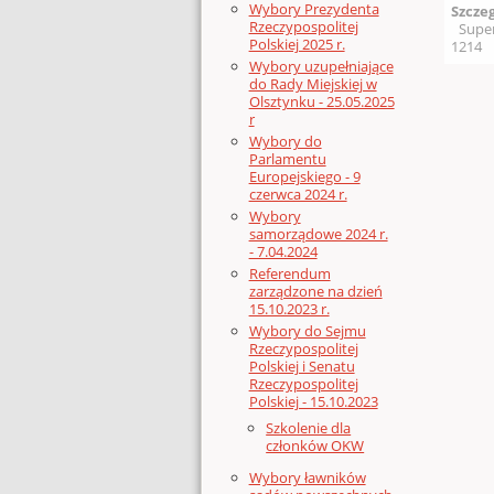
Wybory Prezydenta
Szcze
Rzeczypospolitej
Supe
Polskiej 2025 r.
1214
Wybory uzupełniające
do Rady Miejskiej w
Olsztynku - 25.05.2025
r
Wybory do
Parlamentu
Europejskiego - 9
czerwca 2024 r.
Wybory
samorządowe 2024 r.
- 7.04.2024
Referendum
zarządzone na dzień
15.10.2023 r.
Wybory do Sejmu
Rzeczypospolitej
Polskiej i Senatu
Rzeczypospolitej
Polskiej - 15.10.2023
Szkolenie dla
członków OKW
Wybory ławników