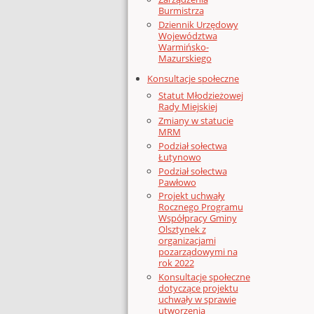
Burmistrza
Dziennik Urzędowy
Województwa
Warmińsko-
Mazurskiego
Konsultacje społeczne
Statut Młodzieżowej
Rady Miejskiej
Zmiany w statucie
MRM
Podział sołectwa
Łutynowo
Podział sołectwa
Pawłowo
Projekt uchwały
Rocznego Programu
Współpracy Gminy
Olsztynek z
organizacjami
pozarządowymi na
rok 2022
Konsultacje społeczne
dotyczące projektu
uchwały w sprawie
utworzenia