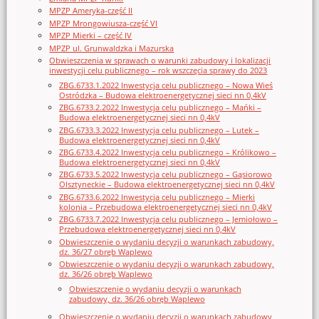
MPZP Ameryka-część II
MPZP Mrongowiusza-część VI
MPZP Mierki – część IV
MPZP ul. Grunwaldzka i Mazurska
Obwieszczenia w sprawach o warunki zabudowy i lokalizacji
inwestycji celu publicznego – rok wszczęcia sprawy do 2023
ZBG.6733.1.2022 Inwestycja celu publicznego – Nowa Wieś
Ostródzka – Budowa elektroenergetycznej sieci nn 0,4kV
ZBG.6733.2.2022 Inwestycja celu publicznego – Mańki –
Budowa elektroenergetycznej sieci nn 0,4kV
ZBG.6733.3.2022 Inwestycja celu publicznego – Lutek –
Budowa elektroenergetycznej sieci nn 0,4kV
ZBG.6733.4.2022 Inwestycja celu publicznego – Królikowo –
Budowa elektroenergetycznej sieci nn 0,4kV
ZBG.6733.5.2022 Inwestycja celu publicznego – Gąsiorowo
Olsztyneckie – Budowa elektroenergetycznej sieci nn 0,4kV
ZBG.6733.6.2022 Inwestycja celu publicznego – Mierki
kolonia – Przebudowa elektroenergetycznej sieci nn 0,4kV
ZBG.6733.7.2022 Inwestycja celu publicznego – Jemiołowo –
Przebudowa elektroenergetycznej sieci nn 0,4kV
Obwieszczenie o wydaniu decyzji o warunkach zabudowy,
dz. 36/27 obręb Waplewo
Obwieszczenie o wydaniu decyzji o warunkach zabudowy,
dz. 36/26 obręb Waplewo
Obwieszczenie o wydaniu decyzji o warunkach
zabudowy, dz. 36/26 obręb Waplewo
Obwieszczenie o wydaniu decyzji o warunkach zabudowy,