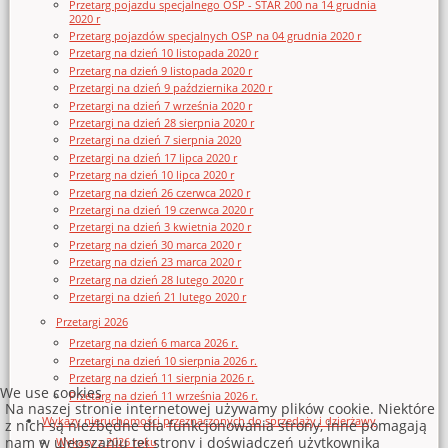
Przetarg pojazdu specjalnego OSP - STAR 200 na 14 grudnia
2020 r
Przetarg pojazdów specjalnych OSP na 04 grudnia 2020 r
Przetarg na dzień 10 listopada 2020 r
Przetarg na dzień 9 listopada 2020 r
Przetargi na dzień 9 października 2020 r
Przetargi na dzień 7 września 2020 r
Przetargi na dzień 28 sierpnia 2020 r
Przetargi na dzień 7 sierpnia 2020
Przetargi na dzień 17 lipca 2020 r
Przetarg na dzień 10 lipca 2020 r
Przetarg na dzień 26 czerwca 2020 r
Przetargi na dzień 19 czerwca 2020 r
Przetargi na dzień 3 kwietnia 2020 r
Przetarg na dzień 30 marca 2020 r
Przetarg na dzień 23 marca 2020 r
Przetarg na dzień 28 lutego 2020 r
Przetargi na dzień 21 lutego 2020 r
Przetargi 2026
Przetarg na dzień 6 marca 2026 r.
Przetargi na dzień 10 sierpnia 2026 r.
Przetarg na dzień 11 sierpnia 2026 r.
We use cookies
Przetarg na dzień 11 września 2026 r.
Na naszej stronie internetowej używamy plików cookie. Niektóre
Wykazy nieruchomości przeznaczonych do sprzedaży i dzierżawy
z nich są niezbędne dla funkcjonowania strony, inne pomagają
nam w ulepszaniu tej strony i doświadczeń użytkownika
Wykazy z 2026 roku