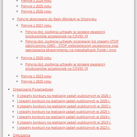
Petycje z 2024 roku
Petycje z 2025 roku
Petycje z 2026 roku
Petycje skierowane do Rady Miejskiej w Olsztynku
Petycje z 2021 roku
Petycja dot. podjęcia uchwały w sprawie gwarancji
producentów szczepionek na COVID-19
Petycja dot. podjęcia uchwały poierającej list otwarty STOP
zabójczenmu GMO - STOP niebezpiecznej szczepionce oraz
zaprzestania eksperymentu na mieszkańcach Polski i inne
Petycje z 2020 roku
Petycja dot. podjęcia uchwały w sprawie gwarancji
producentów szczepionek na COVID-19
Petycje z 2023 roku
Petycje z 2025 roku
Organizacje Pozarządowe
II otwarty konkurs na realizację zadań publicznych w 2026 r.
I otwarty konkurs na realizację zadań publicznych w 2026 r.
II otwarty konkurs na realizację zadań publicznych w 2025 r.
I otwarty konkurs na realizację zadań publicznych w 2025 r.
I otwarty konkurs na realizację zadań publicznych w 2024 r.
II otwarty konkurs na realizację zadań publicznych w 2023 r.
I otwarty konkurs na realizację zadań publicznych w 2023 r.
Ogłoszenia