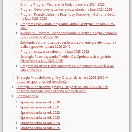
Gminny Program Wspierania Rodziny na lata 2024-2026
Program Osłonowy w zakresie dożywiania na lata 2024-2028
Program Przeciwdziałania Przemocy Domowej i Ochrony Osób
na lata 2023-2028
Program Opieki nad Zabytkami Gminy Olsztynek na lata 2025-
2028
Wieloletni Program Gospodarowania Mieszkaniowym Zasobem
Gminy na lata 2026-2030
Założenia do planu zaopatrzenia w ciepło, energię elektryczna i
paliwa gazowe na lata 2026-2040
Program usuwania azbestu na lata 2025-2032
Strategia Rozwiązywania Problemów Społecznych w gminie
Olsztynek na lata 2026-2035
Program na Rzecz Osób Starszych i z Niepełnosprawnością na
lata 2025-2030
Strategia Młodzieżowa gminy Olsztynek na lata 2026-2030 w
obszarze sportu wśród młodzieży
Strategia Młodzieżowa gminy Olsztynek na lata 2026-2030 w
obszarze zdrowia psychicznego młodych osób
Sprawozdania
Sprawozdania za rok 2020
Sprawozdania za rok 2021
Sprawozdania za rok 2022
Sprawozdania za rok 2023
Sprawozdania za rok 2024
Sprawozdania za rok 2025