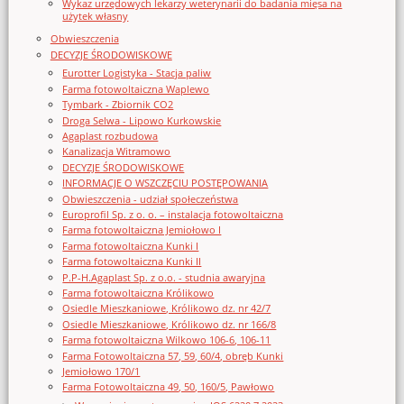
Wykaz urzędowych lekarzy weterynarii do badania mięsa na
użytek własny
Obwieszczenia
DECYZJE ŚRODOWISKOWE
Eurotter Logistyka - Stacja paliw
Farma fotowoltaiczna Waplewo
Tymbark - Zbiornik CO2
Droga Selwa - Lipowo Kurkowskie
Agaplast rozbudowa
Kanalizacja Witramowo
DECYZJE ŚRODOWISKOWE
INFORMACJE O WSZCZĘCIU POSTĘPOWANIA
Obwieszczenia - udział społeczeństwa
Europrofil Sp. z o. o. – instalacja fotowoltaiczna
Farma fotowoltaiczna Jemiołowo I
Farma fotowoltaiczna Kunki I
Farma fotowoltaiczna Kunki II
P.P-H.Agaplast Sp. z o.o. - studnia awaryjna
Farma fotowoltaiczna Królikowo
Osiedle Mieszkaniowe, Królikowo dz. nr 42/7
Osiedle Mieszkaniowe, Królikowo dz. nr 166/8
Farma fotowoltaiczna Wilkowo 106-6, 106-11
Farma Fotowoltaiczna 57, 59, 60/4, obręb Kunki
Jemiołowo 170/1
Farma Fotowoltaiczna 49, 50, 160/5, Pawłowo