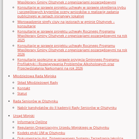
Współpracy Gminy Olsztynek z organizacjami pozarządowymi
Konsultacje w sprawie projektu uchwały w sprawie określenia trybu
i szczegółowych kryteriów oceny wniosków o realizację zadania
publicznego w ramach inicjatywy lokalnej
Wprowadzenie strefy ciszy na jeziorach w gminie Olsztynek –
konsultacje
Konsultacje w sprawie projektu uchwały Rocznego Programu
Współpracy Gminy Olsztynek z organizacjami pozarządowymi na rok
2025
Konsultacje w sprawie projektu uchwały Rocznego Programu
Współpracy Gminy Olsztynek z organizacjami pozarządowymi na rok
2026
Konsultacje społeczne w sprawie przyjęcia Gminnego Programu
Profilaktyki i Rozwiązywania Problemów Alkoholowych oraz
Przeciwdziałania Narkomanii na rok 2026
Młodzieżowa Rada Miejska
Skład Młodzieżowej Rady
Kontakt
Statut
Rada Seniorów w Olsztynku
Nabór kandydatów do II kadencji Rady Seniorów w Olsztynku
Urząd Miejski
Informacje Ogólne
Regulamin Organizacyjny Urzedu Miejskiego w Olsztynku
Kodeks etyki UM w Olsztynku
Dokumentacja dot. Zintegrowanego Systemu Zarządzania Jakością