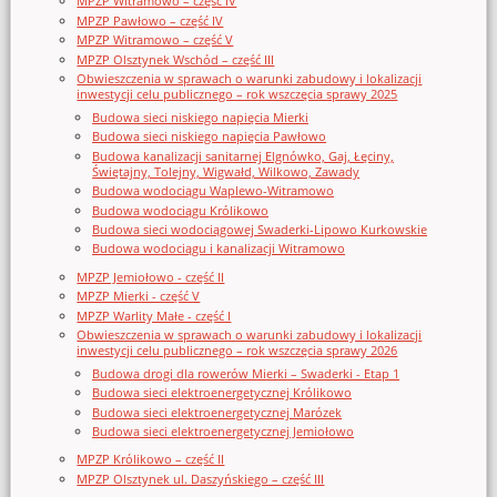
MPZP Witramowo – część IV
MPZP Pawłowo – część IV
MPZP Witramowo – część V
MPZP Olsztynek Wschód – część III
Obwieszczenia w sprawach o warunki zabudowy i lokalizacji
inwestycji celu publicznego – rok wszczęcia sprawy 2025
Budowa sieci niskiego napięcia Mierki
Budowa sieci niskiego napięcia Pawłowo
Budowa kanalizacji sanitarnej Elgnówko, Gaj, Łęciny,
Świętajny, Tolejny, Wigwałd, Wilkowo, Zawady
Budowa wodociągu Waplewo-Witramowo
Budowa wodociągu Królikowo
Budowa sieci wodociągowej Swaderki-Lipowo Kurkowskie
Budowa wodociągu i kanalizacji Witramowo
MPZP Jemiołowo - część II
MPZP Mierki - część V
MPZP Warlity Małe - część I
Obwieszczenia w sprawach o warunki zabudowy i lokalizacji
inwestycji celu publicznego – rok wszczęcia sprawy 2026
Budowa drogi dla rowerów Mierki – Swaderki - Etap 1
Budowa sieci elektroenergetycznej Królikowo
Budowa sieci elektroenergetycznej Marózek
Budowa sieci elektroenergetycznej Jemiołowo
MPZP Królikowo – część II
MPZP Olsztynek ul. Daszyńskiego – część III