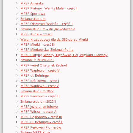
MPZP Ameryka
MPZP Platyny i Warlity Małe – część II
MPZP Sportowa
Zmiana studium
MPZP Olsztynek Wschód – część II
Zmiana studium – drugie wyłożenie
MPZP Kunki – czesc I
Warunki zabudowy dla dz. 380 obręb Mierki
MPZP Mierki – część III
MPZP Mierkowska, Zielona i Polna
MPZP Platyny, Warlity, Elgnówko, Gaj, Wigwałd i Zawady
Zmiana Studium 2021
MPZP węzeł Olsztynek Zachód
MPZP Waplewo – część IV
MPZP ul. Behringa
MPZP Królikowo – czesc I
MPZP Waplewo – czesc V
Zmiana studium 2022
MPZP Pawłowo – część III
Zmiana studium 2022 II
MPZP jezioro Jemiołowo
MPZP Wilcza – obszar A
MPZP Gąsiorowo – część III
MPZP ul. Behringa – część II
MPZP Perłowa i Pionierów
Zmiana MPZP Kunki