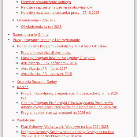
Pierwsze oświadczenie radnego
Na dzień zaprzestania pełnienia obowiązków
Na dzień rozwiązania stosunku pracy - 27.10.2025
Oświadczenia - 2026 rok
Oświadczenia za rok 2025
Raport o stanie Gminy
Plany, programy, strategie i ich wykonanie
Ponadlokalny Program Rewitalizacji Miast Sieci Cittaslow
Program rewitalizacji sieci miast
Lokalny Program Rewitalizacji gminy Olsztynek
Aktualizacja LPR – październik 2016
Aktualizacja LPR – lipiec 2017
Aktualizacja LPR – czerwiec 2018
Strategia Rozwoju Gminy
Roczne
Program współpracy z organizacjami pozarządowymi na 2026
rok
Gminny Program Profilaktyki i Rozwiązywania Problemów
Alkoholowych oraz Przeciwdziałania Narkomanii na 2026 rok
Program opieki nad zwierzętami na 2026 rok
Wieloletnie
Plan Odnowy Miejscowości Waplewo na lata 2021-2028
Program Ochrony Środowiska dla Gminy Olsztynek na lata
2023-2026 z perspektywą do 2030 roku