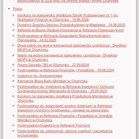
alkoholowych w 2026 roku na terenie miasta i gminy Olsztynek
Praca
Konkurs na stanowisko dyrektora Szkoły Podstawowej nr 1 im.
Noblistów Polskich w Olsztynku - 19.06.2026
Dyrektor Zespołu Szkolno-Przedszkolnego w Waplewie - 14.08.2025
Referent w Biurze Obsługi Interesanta w Referacie Organizacyjnym
Podinspektor w Referacie Gospodarki Nieruchomościami i
Planowania - 24.02.2025
Drugi nabór na wolne kierownicze stanowisko urzędnicze - Dyrektor
MOPS w Olsztynku
Nabór na wolne kierownicze stanowisko urzędnicze - Dyrektor
MOPS w Olsztynku
Prezes Zarządu TBS w Olsztynku - 27.09.2024
Podinspektor w Referacie Finansów i Podatków - 19.08.2024
Inspektor ds. drogownictwa
Kierownik Biura Rady Miejskiej w Olsztynku
Podinspektor ds. inwestycji w Referacie Inwestycji i Ochrony
Środowiska Urzędu Miejskiego w Olsztynku - 25.09.2023
Konkurs na stanowisko dyrektora Przedszkola Miejskiego w
Olsztynku
Podinspektor ds. gospodarki wodno-ściekowej w Referacie
Inwestycji i Ochrony Środowiska - umowa na zastępstwo
Podinspektor w Referacie Finansów i Podatków w Urzędzie
Miejskim w Olsztynku
Podinspektor/inspektor w Referacie Promocji
Podinspektor ds. obronnych, obrony cywilnej i zarządzania
kryzysowego