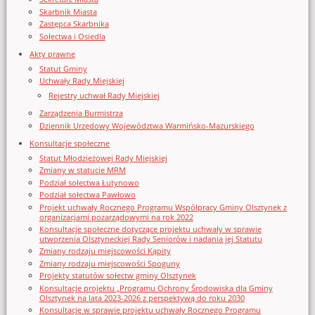
Skarbnik Miasta
Zastępca Skarbnika
Sołectwa i Osiedla
Akty prawne
Statut Gminy
Uchwały Rady Miejskiej
Rejestry uchwał Rady Miejskiej
Zarządzenia Burmistrza
Dziennik Urzędowy Województwa Warmińsko-Mazurskiego
Konsultacje społeczne
Statut Młodzieżowej Rady Miejskiej
Zmiany w statucie MRM
Podział sołectwa Łutynowo
Podział sołectwa Pawłowo
Projekt uchwały Rocznego Programu Współpracy Gminy Olsztynek z
organizacjami pozarządowymi na rok 2022
Konsultacje społeczne dotyczące projektu uchwały w sprawie
utworzenia Olsztyneckiej Rady Seniorów i nadania jej Statutu
Zmiany rodzaju miejscowości Kąpity
Zmiany rodzaju miejscowości Spoguny
Projekty statutów sołectw gminy Olsztynek
Konsultacje projektu „Programu Ochrony Środowiska dla Gminy
Olsztynek na lata 2023-2026 z perspektywą do roku 2030
Konsultacje w sprawie projektu uchwały Rocznego Programu