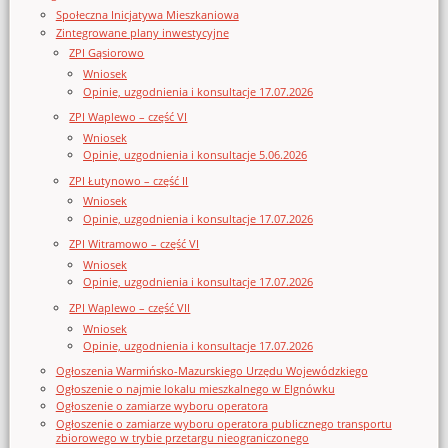
Społeczna Inicjatywa Mieszkaniowa
Zintegrowane plany inwestycyjne
ZPI Gąsiorowo
Wniosek
Opinie, uzgodnienia i konsultacje 17.07.2026
ZPI Waplewo – część VI
Wniosek
Opinie, uzgodnienia i konsultacje 5.06.2026
ZPI Łutynowo – część II
Wniosek
Opinie, uzgodnienia i konsultacje 17.07.2026
ZPI Witramowo – część VI
Wniosek
Opinie, uzgodnienia i konsultacje 17.07.2026
ZPI Waplewo – część VII
Wniosek
Opinie, uzgodnienia i konsultacje 17.07.2026
Ogłoszenia Warmińsko-Mazurskiego Urzędu Wojewódzkiego
Ogłoszenie o najmie lokalu mieszkalnego w Elgnówku
Ogłoszenie o zamiarze wyboru operatora
Ogłoszenie o zamiarze wyboru operatora publicznego transportu
zbiorowego w trybie przetargu nieograniczonego