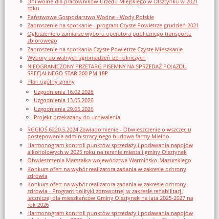
Dni wolne dla pracowników Urzędu Miejskiego w Olsztynku w 2021
roku
Państwowe Gospodarstwo Wodne - Wody Polskie
Zaproszenie na spotkanie - program Czyste Powietrze grudzień 2021
Ogłoszenie o zamiarze wyboru operatora publicznego transportu
zbiorowego
Zaproszenie na spotkania Czyste Powietrze Czyste Mieszkanie
Wybory do walnych zgromadzeń izb rolniczych
NIEOGRANICZONY PRZETARG PISEMNY NA SPRZEDAŻ POJAZDU
SPECJALNEGO STAR 200 PM 18P
Plan ogólny gminy
Uzgodnienia 16.02.2026
Uzgodnienia 13.05.2026
Uzgodnienia 29.05.2026
Projekt przekazany do uchwalenia
RGGIOŚ.6220.5.2024 Zawiadomienie - Obwieszczenie o wszczęciu
postępowania administracyjnego budowa farmy Mielno
Harmonogram kontroli punktów sprzedaży i podawania napojów
alkoholowych w 2025 roku na terenie miasta i gminy Olsztynek
Obwieszczenia Marszałka województwa Warmińsko-Mazurskiego
Konkurs ofert na wybór realizatora zadania w zakresie ochrony
zdrowia
Konkurs ofert na wybór realizatora zadania w zakresie ochrony
zdrowia - Program polityki zdrowotnej w zakresie rehabilitacji
leczniczej dla mieszkańców Gminy Olsztynek na lata 2025-2027 na
rok 2026
Harmonogram kontroli punktów sprzedaży i podawania napojów