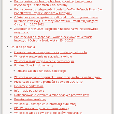
Podinspektor ds. obronnych, obrony cywilnej i zarządzania
kryzysowego - pełnomocnik ds. ochrony
Podinspektor ds. księgowości i podatku VAT w Referacie Finansów i
Podatków w Urzędzie Miejskim w Olsztynku
Oferta pracy na zastępstwo - podinspektor ds. drogownictwa w
Referacie Inwestycji i Ochrony Środowiska Urzędu Miejskiego w
Olsztynku - 26.07.2022
Zarządzenie nr 9/2009 - Regulamin naboru na wolne stanowiska
urzędnicze.
Podinspektor ds. gospodarki wodno–ściekowej w Referacie
Inwestycji i Ochrony Środowiska - 25.10.2022
Druki do pobrania
Oświadczenie o rocznej wartości sprzedanego alkoholu
Wniosek o zezwolenie na sprzedaz alkoholu
Wniosek o zakup węgla w cenie preferencyjnej
Fundusz Sołecki - dokumenty
Zmiana zadania funduszu sołeckiego
Wniosek o wydanie odpisu aktu urodzenia, małżeństwa lub zgonu
Przedłużenie terminu płatności z powodu COVID-19
Deklaracje podatkowe
Informacje podatkowe
Dofinansowanie kształcenia młodocianych pracowników
Kwestonariusz osobowy
Wniosek o udostępnienie informacji publicznej
PPF Wniosek o przyznanie prawa pomocy
Wniosek o wpis do ewidencji obiektów hotelarskich