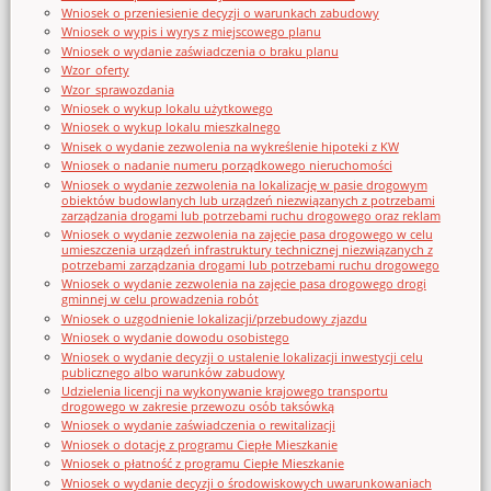
Wniosek o przeniesienie decyzji o warunkach zabudowy
Wniosek o wypis i wyrys z miejscowego planu
Wniosek o wydanie zaświadczenia o braku planu
Wzor_oferty
Wzor_sprawozdania
Wniosek o wykup lokalu użytkowego
Wniosek o wykup lokalu mieszkalnego
Wnisek o wydanie zezwolenia na wykreślenie hipoteki z KW
Wniosek o nadanie numeru porządkowego nieruchomości
Wniosek o wydanie zezwolenia na lokalizację w pasie drogowym
obiektów budowlanych lub urządzeń niezwiązanych z potrzebami
zarządzania drogami lub potrzebami ruchu drogowego oraz reklam
Wniosek o wydanie zezwolenia na zajęcie pasa drogowego w celu
umieszczenia urządzeń infrastruktury technicznej niezwiązanych z
potrzebami zarządzania drogami lub potrzebami ruchu drogowego
Wniosek o wydanie zezwolenia na zajęcie pasa drogowego drogi
gminnej w celu prowadzenia robót
Wniosek o uzgodnienie lokalizacji/przebudowy zjazdu
Wniosek o wydanie dowodu osobistego
Wniosek o wydanie decyzji o ustalenie lokalizacji inwestycji celu
publicznego albo warunków zabudowy
Udzielenia licencji na wykonywanie krajowego transportu
drogowego w zakresie przewozu osób taksówką
Wniosek o wydanie zaświadczenia o rewitalizacji
Wniosek o dotację z programu Ciepłe Mieszkanie
Wniosek o płatność z programu Ciepłe Mieszkanie
Wniosek o wydanie decyzji o środowiskowych uwarunkowaniach