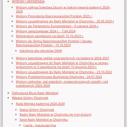
WYBORY I REFERENDA
Wybory sołtysa Sołectwa Zezuty w trakcie trwania kadencji 2024-
2029
Wybory Prezydenta Rzeczypospolitej Polskiej 2025 r.
Wybory uzupełniające do Rady Miejskiej w Olsztynku - 25.05.2025 r
Wybory do Parlamentu Europejskiego - 9 czerwca 2024 r.
Wybory samorządowe 2024 r. - 7.04.2024
Referendum zarządzone na dzień 15.10.2023 r.
Wybory do Sejmu Rzeczypospolitej Polskiej i Senatu
Rzeczypospolitej Polskiej - 15.10.2023
Szkolenie dla członków OKW
Wybory ławników sądów powszechnych na kadencję 2024-2027
Wybory uzupełniające do Rady Miejskiej w Olsztynku w okręgu
wyborczym nr 3 zarządzone na dzień 15 stycznia 2023 r.
Wybory uzupełniające do Rady Miejskiej w Olsztynku - 23.10.2022
Wybory Przedterminowe Burmistrza Olsztynka - 24.07.2022
Wybory sołtysów, rad sołeckich, przewodniczących osiedli i rad
osiedlowych 2024-2029
Ogłoszenia Biura Rady Miejskiej
Władze Gminy Olsztynek
Rada Miejska kadencja 2024-2029
Statut Gminy Olsztynek
Radni Rady Miejskiej w Olsztynku (w tym dyżury)
Sesje Rady Miejskiej w Olsztynku
I sesja - inauguracyjna