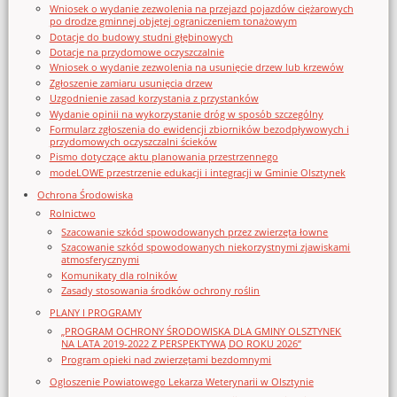
Wniosek o wydanie zezwolenia na przejazd pojazdów ciężarowych
po drodze gminnej objętej ograniczeniem tonażowym
Dotacje do budowy studni głębinowych
Dotacje na przydomowe oczyszczalnie
Wniosek o wydanie zezwolenia na usunięcie drzew lub krzewów
Zgłoszenie zamiaru usunięcia drzew
Uzgodnienie zasad korzystania z przystanków
Wydanie opinii na wykorzystanie dróg w sposób szczególny
Formularz zgłoszenia do ewidencji zbiorników bezodpływowych i
przydomowych oczyszczalni ścieków
Pismo dotyczące aktu planowania przestrzennego
modeLOWE przestrzenie edukacji i integracji w Gminie Olsztynek
Ochrona Środowiska
Rolnictwo
Szacowanie szkód spowodowanych przez zwierzęta łowne
Szacowanie szkód spowodowanych niekorzystnymi zjawiskami
atmosferycznymi
Komunikaty dla rolników
Zasady stosowania środków ochrony roślin
PLANY I PROGRAMY
„PROGRAM OCHRONY ŚRODOWISKA DLA GMINY OLSZTYNEK
NA LATA 2019-2022 Z PERSPEKTYWĄ DO ROKU 2026”
Program opieki nad zwierzętami bezdomnymi
Ogloszenie Powiatowego Lekarza Weterynarii w Olsztynie