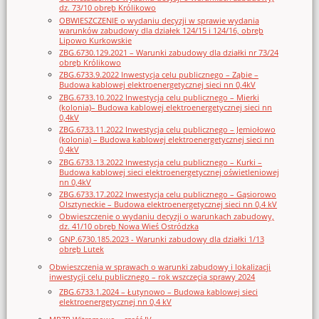
dz. 73/10 obręb Królikowo
OBWIESZCZENIE o wydaniu decyzji w sprawie wydania
warunków zabudowy dla działek 124/15 i 124/16, obręb
Lipowo Kurkowskie
ZBG.6730.129.2021 – Warunki zabudowy dla działki nr 73/24
obręb Królikowo
ZBG.6733.9.2022 Inwestycja celu publicznego – Ząbie –
Budowa kablowej elektroenergetycznej sieci nn 0,4kV
ZBG.6733.10.2022 Inwestycja celu publicznego – Mierki
(kolonia)– Budowa kablowej elektroenergetycznej sieci nn
0,4kV
ZBG.6733.11.2022 Inwestycja celu publicznego – Jemiołowo
(kolonia) – Budowa kablowej elektroenergetycznej sieci nn
0,4kV
ZBG.6733.13.2022 Inwestycja celu publicznego – Kurki –
Budowa kablowej sieci elektroenergetycznej oświetleniowej
nn 0,4kV
ZBG.6733.17.2022 Inwestycja celu publicznego – Gąsiorowo
Olsztyneckie – Budowa elektroenergetycznej sieci nn 0,4 kV
Obwieszczenie o wydaniu decyzji o warunkach zabudowy,
dz. 41/10 obręb Nowa Wieś Ostródzka
GNP.6730.185.2023 - Warunki zabudowy dla działki 1/13
obręb Lutek
Obwieszczenia w sprawach o warunki zabudowy i lokalizacji
inwestycji celu publicznego – rok wszczęcia sprawy 2024
ZBG.6733.1.2024 – Łutynowo – Budowa kablowej sieci
elektroenergetycznej nn 0,4 kV