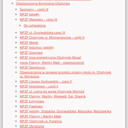
Obwieszczenia Burmistrza Olsztynka
Świętajny – część III
MPZP Jagiełły
MPZP Waplewo – czesc III
Do uchwalenia
MPZP ul. Grunwaldzka-czesc III
MPZP Olsztynek ul. Mrongowiusza – część V
MPZP Mierki
MPZP Jeziorna i Jagielly
MPZP Sosnowa
MPZP linia energetyczna Olsztynek-Biesal
mpzp Platyny, Warlity Małe - obwieszczenie
MPZP Świerkocin
Obwieszczenie w sprawie projektu zmiany mpzp m. Olsztynek
ul. Słoneczna
MPZP Lipowo Kurkowskie – czesc II
MPZP Jemiołowo – część II
MPZP ul. Leśna do węzła Olsztynek Wschód
MPZP Platyny, Warlity, Wigwałd, Gaj, Drwęck
MPZP Łutynowo
MPZP Pawłowo
MPZP Jagielly, Strazacka, Grunwaldzka, Mazurska, Warszawska
MPZP Platyny i Warlity Małe
MPZP Olsztynek ul. Poranna
MPZP Słoneczna