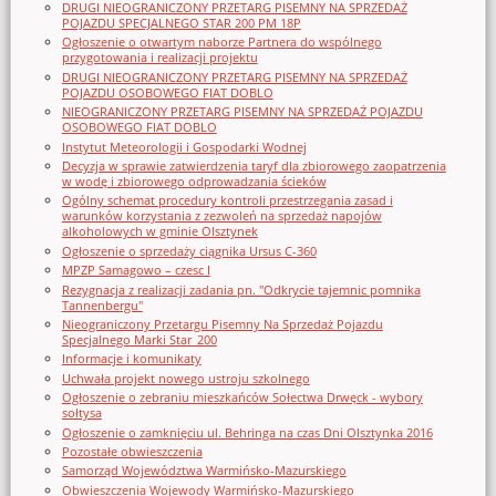
DRUGI NIEOGRANICZONY PRZETARG PISEMNY NA SPRZEDAŻ
POJAZDU SPECJALNEGO STAR 200 PM 18P
Ogłoszenie o otwartym naborze Partnera do wspólnego
przygotowania i realizacji projektu
DRUGI NIEOGRANICZONY PRZETARG PISEMNY NA SPRZEDAŻ
POJAZDU OSOBOWEGO FIAT DOBLO
NIEOGRANICZONY PRZETARG PISEMNY NA SPRZEDAŻ POJAZDU
OSOBOWEGO FIAT DOBLO
Instytut Meteorologii i Gospodarki Wodnej
Decyzja w sprawie zatwierdzenia taryf dla zbiorowego zaopatrzenia
w wodę i zbiorowego odprowadzania ścieków
Ogólny schemat procedury kontroli przestrzegania zasad i
warunków korzystania z zezwoleń na sprzedaż napojów
alkoholowych w gminie Olsztynek
Ogłoszenie o sprzedaży ciągnika Ursus C-360
MPZP Samagowo – czesc I
Rezygnacja z realizacji zadania pn. "Odkrycie tajemnic pomnika
Tannenbergu"
Nieograniczony Przetargu Pisemny Na Sprzedaż Pojazdu
Specjalnego Marki Star_200
Informacje i komunikaty
Uchwała projekt nowego ustroju szkolnego
Ogłoszenie o zebraniu mieszkańców Sołectwa Drwęck - wybory
sołtysa
Ogłoszenie o zamknięciu ul. Behringa na czas Dni Olsztynka 2016
Pozostałe obwieszczenia
Samorząd Województwa Warmińsko-Mazurskiego
Obwieszczenia Wojewody Warmińsko-Mazurskiego