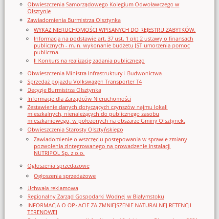
Obwieszczenia Samorządowego Kolegium Odwoławczego w
Olsztynie
Zawiadomienia Burmistrza Olsztynka
WYKAZ NIERUCHOMOŚCI WPISANYCH DO REJESTRU ZABYTKÓW.
Informacja na podstawie art. 37 ust. 1 pkt 2 ustawy o finansach
publicznych - m.in. wykonanie budżetu JST umorzenia pomoc
publiczna.
II Konkurs na realizację zadania publicznego
Obwieszczenia Ministra Infrastruktury i Budwonictwa
Sprzedaż pojazdu Volkswagen Transporter T4
Decyzje Burmistrza Olsztynka
Informacje dla Zarządców Nieruchomości
Zestawienie danych dotyczących czynszów najmu lokali
mieszkalnych, nienależących do publicznego zasobu
mieszkaniowego, w położonych na obszarze Gminy Olsztynek.
Obwieszczenia Starosty Olsztyńskiego
Zawiadomienie o wszczęciu postępowania w sprawie zmiany
pozwolenia zintegrowanego na prowadzenie instalacji
NUTRIPOL Sp. z o.o.
Ogłoszenia sprzedażowe
Ogłoszenia sprzedażowe
Uchwała reklamowa
Regionalny Zarząd Gospodarki Wodnej w Białymstoku
INFORMACJA O OPŁACIE ZA ZMNIEJSZENIE NATURALNEJ RETENCJI
TERENOWEJ