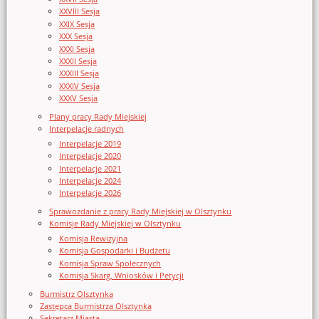
XXVIII Sesja
XXIX Sesja
XXX Sesja
XXXI Sesja
XXXII Sesja
XXXIII Sesja
XXXIV Sesja
XXXV Sesja
Plany pracy Rady Miejskiej
Interpelacje radnych
Interpelacje 2019
Interpelacje 2020
Interpelacje 2021
Interpelacje 2024
Interpelacje 2026
Sprawozdanie z pracy Rady Miejskiej w Olsztynku
Komisje Rady Miejskiej w Olsztynku
Komisja Rewizyjna
Komisja Gospodarki i Budżetu
Komisja Spraw Społecznych
Komisja Skarg, Wniosków i Petycji
Burmistrz Olsztynka
Zastępca Burmistrza Olsztynka
Sekretarz Miasta