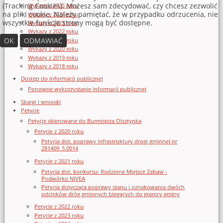
(Tracking Cookies). Możesz sam zdecydować, czy chcesz zezwolić
Wykazy z 2025 roku
na pliki cookie. Należy pamiętać, że w przypadku odrzucenia, nie
Wykazy z 2024 roku
wszystkie funkcje strony mogą być dostępne.
Wykazy z 2023 roku
Wykazy z 2022 roku
OK
ODMAWIAĆ
Wykazy z 2021 roku
Wykazy z 2020 roku
Wykazy z 2019 roku
Wykazy z 2018 roku
Dostęp do informacji publicznej
Ponowne wykorzystanie informacji publicznej
Skargi i wnioski
Petycje
Petycje skierowane do Burmistrza Olsztynka
Petycje z 2020 roku
Petycja dot. poprawy infrastruktury drogi gminnej nr
281409_5.0014
Petycje z 2021 roku
Petycja dot. konkursu: Rodzinne Miejsce Zabaw -
Podwórko NIVEA
Petycja dotycząca poprawy stanu i oznakowania dwóch
odcinków dróg gminnych biegących do granicy gminy
Petycje z 2022 roku
Petycje z 2023 roku