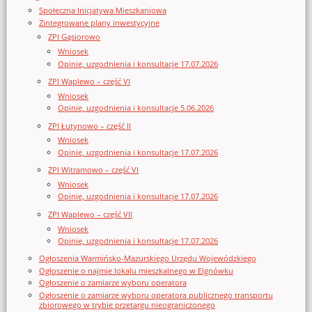
Społeczna Inicjatywa Mieszkaniowa
Zintegrowane plany inwestycyjne
ZPI Gąsiorowo
Wniosek
Opinie, uzgodnienia i konsultacje 17.07.2026
ZPI Waplewo – część VI
Wniosek
Opinie, uzgodnienia i konsultacje 5.06.2026
ZPI Łutynowo – część II
Wniosek
Opinie, uzgodnienia i konsultacje 17.07.2026
ZPI Witramowo – część VI
Wniosek
Opinie, uzgodnienia i konsultacje 17.07.2026
ZPI Waplewo – część VII
Wniosek
Opinie, uzgodnienia i konsultacje 17.07.2026
Ogłoszenia Warmińsko-Mazurskiego Urzędu Wojewódzkiego
Ogłoszenie o najmie lokalu mieszkalnego w Elgnówku
Ogłoszenie o zamiarze wyboru operatora
Ogłoszenie o zamiarze wyboru operatora publicznego transportu
zbiorowego w trybie przetargu nieograniczonego