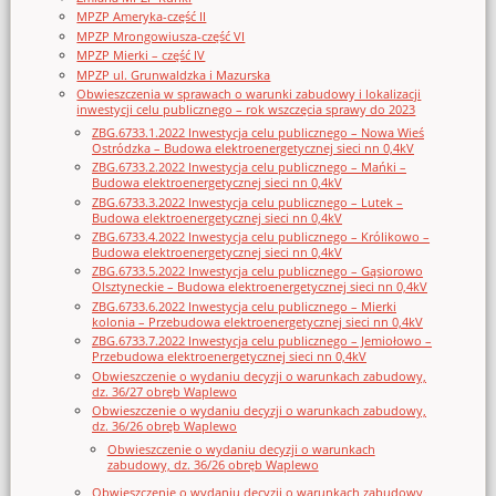
MPZP Ameryka-część II
MPZP Mrongowiusza-część VI
MPZP Mierki – część IV
MPZP ul. Grunwaldzka i Mazurska
Obwieszczenia w sprawach o warunki zabudowy i lokalizacji
inwestycji celu publicznego – rok wszczęcia sprawy do 2023
ZBG.6733.1.2022 Inwestycja celu publicznego – Nowa Wieś
Ostródzka – Budowa elektroenergetycznej sieci nn 0,4kV
ZBG.6733.2.2022 Inwestycja celu publicznego – Mańki –
Budowa elektroenergetycznej sieci nn 0,4kV
ZBG.6733.3.2022 Inwestycja celu publicznego – Lutek –
Budowa elektroenergetycznej sieci nn 0,4kV
ZBG.6733.4.2022 Inwestycja celu publicznego – Królikowo –
Budowa elektroenergetycznej sieci nn 0,4kV
ZBG.6733.5.2022 Inwestycja celu publicznego – Gąsiorowo
Olsztyneckie – Budowa elektroenergetycznej sieci nn 0,4kV
ZBG.6733.6.2022 Inwestycja celu publicznego – Mierki
kolonia – Przebudowa elektroenergetycznej sieci nn 0,4kV
ZBG.6733.7.2022 Inwestycja celu publicznego – Jemiołowo –
Przebudowa elektroenergetycznej sieci nn 0,4kV
Obwieszczenie o wydaniu decyzji o warunkach zabudowy,
dz. 36/27 obręb Waplewo
Obwieszczenie o wydaniu decyzji o warunkach zabudowy,
dz. 36/26 obręb Waplewo
Obwieszczenie o wydaniu decyzji o warunkach
zabudowy, dz. 36/26 obręb Waplewo
Obwieszczenie o wydaniu decyzji o warunkach zabudowy,