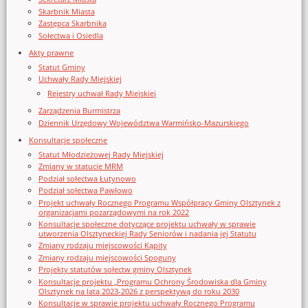
Skarbnik Miasta
Zastępca Skarbnika
Sołectwa i Osiedla
Akty prawne
Statut Gminy
Uchwały Rady Miejskiej
Rejestry uchwał Rady Miejskiej
Zarządzenia Burmistrza
Dziennik Urzędowy Województwa Warmińsko-Mazurskiego
Konsultacje społeczne
Statut Młodzieżowej Rady Miejskiej
Zmiany w statucie MRM
Podział sołectwa Łutynowo
Podział sołectwa Pawłowo
Projekt uchwały Rocznego Programu Współpracy Gminy Olsztynek z
organizacjami pozarządowymi na rok 2022
Konsultacje społeczne dotyczące projektu uchwały w sprawie
utworzenia Olsztyneckiej Rady Seniorów i nadania jej Statutu
Zmiany rodzaju miejscowości Kąpity
Zmiany rodzaju miejscowości Spoguny
Projekty statutów sołectw gminy Olsztynek
Konsultacje projektu „Programu Ochrony Środowiska dla Gminy
Olsztynek na lata 2023-2026 z perspektywą do roku 2030
Konsultacje w sprawie projektu uchwały Rocznego Programu