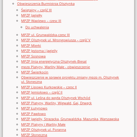
Obwieszczenia Burmistrza Olsztynka
Świętajny – część III
MPZP Jagiełły
MPZP Waplewo – czesc III
Do uchwalenia
MPZP ul. Grunwaldzka-czesc III
MPZP Olsztynek ul. Mrongowiusza – część V
MPZP Mierki
MPZP Jeziorna i Jagielly
MPZP Sosnowa
MPZP linia energetyczna Olsztynek-Biesal
mpzp Platyny, Warlity Małe - obwieszczenie
MPZP Świerkocin
Obwieszczenie w sprawie projektu zmiany mpzp m. Olsztynek
ul. Słoneczna
MPZP Lipowo Kurkowskie – czesc II
MPZP Jemiołowo – część II
MPZP ul. Leśna do węzła Olsztynek Wschód
MPZP Platyny, Warlity, Wigwałd, Gaj, Drwęck
MPZP Łutynowo
MPZP Pawłowo
MPZP Jagielly, Strazacka, Grunwaldzka, Mazurska, Warszawska
MPZP Platyny i Warlity Małe
MPZP Olsztynek ul. Poranna
MPZP Słoneczna