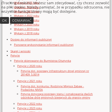
(Tracking Cookies). Możesz sam zdecydować, czy chcesz zezwolić
Wykazy z 2025 roku
na pliki cookie. Należy pamiętać, że w przypadku odrzucenia, nie
Wykazy z 2024 roku
wszystkie funkcje strony mogą być dostępne.
Wykazy z 2023 roku
Wykazy z 2022 roku
OK
ODMAWIAĆ
Wykazy z 2021 roku
Wykazy z 2020 roku
Wykazy z 2019 roku
Wykazy z 2018 roku
Dostęp do informacji publicznej
Ponowne wykorzystanie informacji publicznej
Skargi i wnioski
Petycje
Petycje skierowane do Burmistrza Olsztynka
Petycje z 2020 roku
Petycja dot. poprawy infrastruktury drogi gminnej nr
281409_5.0014
Petycje z 2021 roku
Petycja dot. konkursu: Rodzinne Miejsce Zabaw -
Podwórko NIVEA
Petycja dotycząca poprawy stanu i oznakowania dwóch
odcinków dróg gminnych biegących do granicy gminy
Petycje z 2022 roku
Petycje z 2023 roku