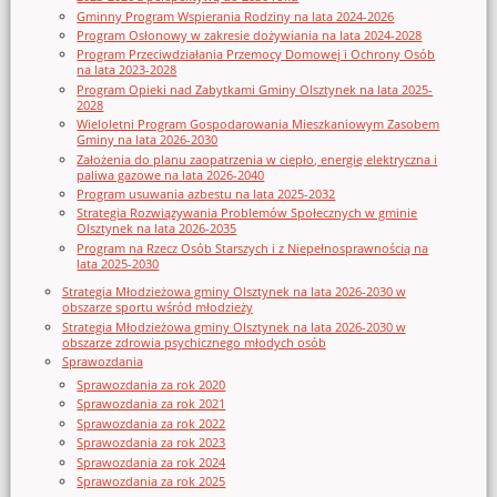
Gminny Program Wspierania Rodziny na lata 2024-2026
Program Osłonowy w zakresie dożywiania na lata 2024-2028
Program Przeciwdziałania Przemocy Domowej i Ochrony Osób
na lata 2023-2028
Program Opieki nad Zabytkami Gminy Olsztynek na lata 2025-
2028
Wieloletni Program Gospodarowania Mieszkaniowym Zasobem
Gminy na lata 2026-2030
Założenia do planu zaopatrzenia w ciepło, energię elektryczna i
paliwa gazowe na lata 2026-2040
Program usuwania azbestu na lata 2025-2032
Strategia Rozwiązywania Problemów Społecznych w gminie
Olsztynek na lata 2026-2035
Program na Rzecz Osób Starszych i z Niepełnosprawnością na
lata 2025-2030
Strategia Młodzieżowa gminy Olsztynek na lata 2026-2030 w
obszarze sportu wśród młodzieży
Strategia Młodzieżowa gminy Olsztynek na lata 2026-2030 w
obszarze zdrowia psychicznego młodych osób
Sprawozdania
Sprawozdania za rok 2020
Sprawozdania za rok 2021
Sprawozdania za rok 2022
Sprawozdania za rok 2023
Sprawozdania za rok 2024
Sprawozdania za rok 2025