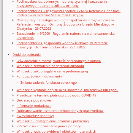
Podinspektor ds. obronnych, obrony cywilnej i zarządzania
kryzysowego - pełnomocnik ds. ochrony
Podinspektor ds. księgowości i podatku VAT w Referacie Finansów i
Podatków w Urzędzie Miejskim w Olsztynku
Oferta pracy na zastępstwo - podinspektor ds. drogownictwa w
Referacie Inwestycji i Ochrony Środowiska Urzędu Miejskiego w
Olsztynku - 26.07.2022
Zarządzenie nr 9/2009 - Regulamin naboru na wolne stanowiska
urzędnicze.
Podinspektor ds. gospodarki wodno–ściekowej w Referacie
Inwestycji i Ochrony Środowiska - 25.10.2022
Druki do pobrania
Oświadczenie o rocznej wartości sprzedanego alkoholu
Wniosek o zezwolenie na sprzedaz alkoholu
Wniosek o zakup węgla w cenie preferencyjnej
Fundusz Sołecki - dokumenty
Zmiana zadania funduszu sołeckiego
Wniosek o wydanie odpisu aktu urodzenia, małżeństwa lub zgonu
Przedłużenie terminu płatności z powodu COVID-19
Deklaracje podatkowe
Informacje podatkowe
Dofinansowanie kształcenia młodocianych pracowników
Kwestonariusz osobowy
Wniosek o udostępnienie informacji publicznej
PPF Wniosek o przyznanie prawa pomocy
Wniosek o wpis do ewidencji obiektów hotelarskich