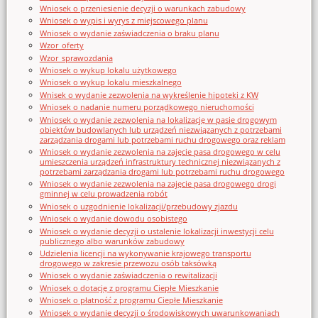
Wniosek o przeniesienie decyzji o warunkach zabudowy
Wniosek o wypis i wyrys z miejscowego planu
Wniosek o wydanie zaświadczenia o braku planu
Wzor_oferty
Wzor_sprawozdania
Wniosek o wykup lokalu użytkowego
Wniosek o wykup lokalu mieszkalnego
Wnisek o wydanie zezwolenia na wykreślenie hipoteki z KW
Wniosek o nadanie numeru porządkowego nieruchomości
Wniosek o wydanie zezwolenia na lokalizację w pasie drogowym
obiektów budowlanych lub urządzeń niezwiązanych z potrzebami
zarządzania drogami lub potrzebami ruchu drogowego oraz reklam
Wniosek o wydanie zezwolenia na zajęcie pasa drogowego w celu
umieszczenia urządzeń infrastruktury technicznej niezwiązanych z
potrzebami zarządzania drogami lub potrzebami ruchu drogowego
Wniosek o wydanie zezwolenia na zajęcie pasa drogowego drogi
gminnej w celu prowadzenia robót
Wniosek o uzgodnienie lokalizacji/przebudowy zjazdu
Wniosek o wydanie dowodu osobistego
Wniosek o wydanie decyzji o ustalenie lokalizacji inwestycji celu
publicznego albo warunków zabudowy
Udzielenia licencji na wykonywanie krajowego transportu
drogowego w zakresie przewozu osób taksówką
Wniosek o wydanie zaświadczenia o rewitalizacji
Wniosek o dotację z programu Ciepłe Mieszkanie
Wniosek o płatność z programu Ciepłe Mieszkanie
Wniosek o wydanie decyzji o środowiskowych uwarunkowaniach