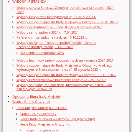
WYBORY I REFERENDA
Wybory sołtysa Sołectwa Zezuty w trakcie trwania kadencji 2024-
2029
Wybory Prezydenta Rzeczypospolitej Polskiej 2025 r.
Wybory uzupełniające do Rady Miejskiej w Olsztynku - 25.05.2025 r
Wybory do Parlamentu Europejskiego - 9 czerwca 2024 r.
Wybory samorządowe 2024 r. - 7.04.2024
Referendum zarządzone na dzień 15.10.2023 r.
Wybory do Sejmu Rzeczypospolitej Polskiej i Senatu
Rzeczypospolitej Polskiej - 15.10.2023
Szkolenie dla członków OKW
Wybory ławników sądów powszechnych na kadencję 2024-2027
Wybory uzupełniające do Rady Miejskiej w Olsztynku w okręgu
wyborczym nr 3 zarządzone na dzień 15 stycznia 2023 r.
Wybory uzupełniające do Rady Miejskiej w Olsztynku - 23.10.2022
Wybory Przedterminowe Burmistrza Olsztynka - 24.07.2022
Wybory sołtysów, rad sołeckich, przewodniczących osiedli i rad
osiedlowych 2024-2029
Ogłoszenia Biura Rady Miejskiej
Władze Gminy Olsztynek
Rada Miejska kadencja 2024-2029
Statut Gminy Olsztynek
Radni Rady Miejskiej w Olsztynku (w tym dyżury)
Sesje Rady Miejskiej w Olsztynku
I sesja - inauguracyjna