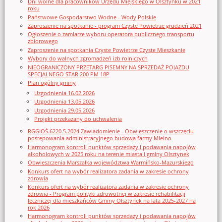
Dni wolne dla pracowników Urzędu Miejskiego w Olsztynku w 2021
roku
Państwowe Gospodarstwo Wodne - Wody Polskie
Zaproszenie na spotkanie - program Czyste Powietrze grudzień 2021
Ogłoszenie o zamiarze wyboru operatora publicznego transportu
zbiorowego
Zaproszenie na spotkania Czyste Powietrze Czyste Mieszkanie
Wybory do walnych zgromadzeń izb rolniczych
NIEOGRANICZONY PRZETARG PISEMNY NA SPRZEDAŻ POJAZDU
SPECJALNEGO STAR 200 PM 18P
Plan ogólny gminy
Uzgodnienia 16.02.2026
Uzgodnienia 13.05.2026
Uzgodnienia 29.05.2026
Projekt przekazany do uchwalenia
RGGIOŚ.6220.5.2024 Zawiadomienie - Obwieszczenie o wszczęciu
postępowania administracyjnego budowa farmy Mielno
Harmonogram kontroli punktów sprzedaży i podawania napojów
alkoholowych w 2025 roku na terenie miasta i gminy Olsztynek
Obwieszczenia Marszałka województwa Warmińsko-Mazurskiego
Konkurs ofert na wybór realizatora zadania w zakresie ochrony
zdrowia
Konkurs ofert na wybór realizatora zadania w zakresie ochrony
zdrowia - Program polityki zdrowotnej w zakresie rehabilitacji
leczniczej dla mieszkańców Gminy Olsztynek na lata 2025-2027 na
rok 2026
Harmonogram kontroli punktów sprzedaży i podawania napojów