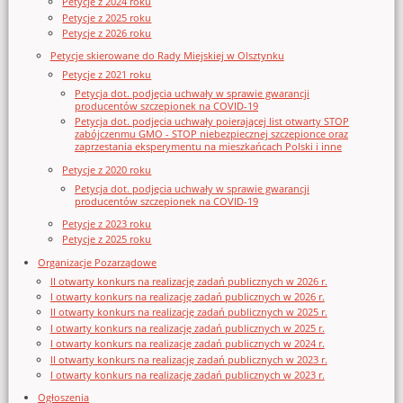
Petycje z 2024 roku
Petycje z 2025 roku
Petycje z 2026 roku
Petycje skierowane do Rady Miejskiej w Olsztynku
Petycje z 2021 roku
Petycja dot. podjęcia uchwały w sprawie gwarancji
producentów szczepionek na COVID-19
Petycja dot. podjęcia uchwały poierającej list otwarty STOP
zabójczenmu GMO - STOP niebezpiecznej szczepionce oraz
zaprzestania eksperymentu na mieszkańcach Polski i inne
Petycje z 2020 roku
Petycja dot. podjęcia uchwały w sprawie gwarancji
producentów szczepionek na COVID-19
Petycje z 2023 roku
Petycje z 2025 roku
Organizacje Pozarządowe
II otwarty konkurs na realizację zadań publicznych w 2026 r.
I otwarty konkurs na realizację zadań publicznych w 2026 r.
II otwarty konkurs na realizację zadań publicznych w 2025 r.
I otwarty konkurs na realizację zadań publicznych w 2025 r.
I otwarty konkurs na realizację zadań publicznych w 2024 r.
II otwarty konkurs na realizację zadań publicznych w 2023 r.
I otwarty konkurs na realizację zadań publicznych w 2023 r.
Ogłoszenia