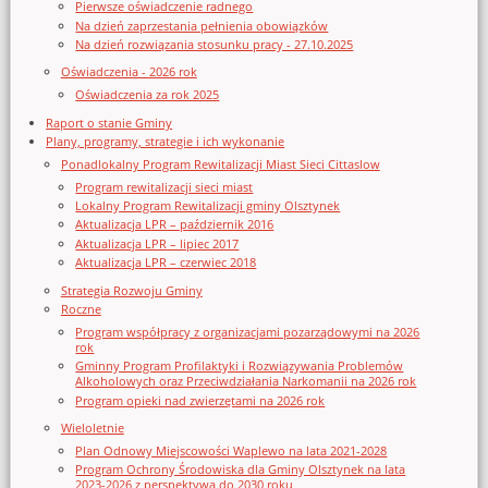
Pierwsze oświadczenie radnego
Na dzień zaprzestania pełnienia obowiązków
Na dzień rozwiązania stosunku pracy - 27.10.2025
Oświadczenia - 2026 rok
Oświadczenia za rok 2025
Raport o stanie Gminy
Plany, programy, strategie i ich wykonanie
Ponadlokalny Program Rewitalizacji Miast Sieci Cittaslow
Program rewitalizacji sieci miast
Lokalny Program Rewitalizacji gminy Olsztynek
Aktualizacja LPR – październik 2016
Aktualizacja LPR – lipiec 2017
Aktualizacja LPR – czerwiec 2018
Strategia Rozwoju Gminy
Roczne
Program współpracy z organizacjami pozarządowymi na 2026
rok
Gminny Program Profilaktyki i Rozwiązywania Problemów
Alkoholowych oraz Przeciwdziałania Narkomanii na 2026 rok
Program opieki nad zwierzętami na 2026 rok
Wieloletnie
Plan Odnowy Miejscowości Waplewo na lata 2021-2028
Program Ochrony Środowiska dla Gminy Olsztynek na lata
2023-2026 z perspektywą do 2030 roku