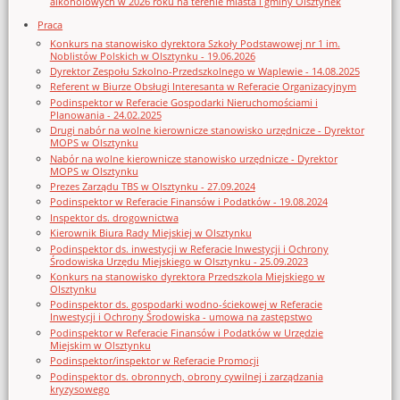
alkoholowych w 2026 roku na terenie miasta i gminy Olsztynek
Praca
Konkurs na stanowisko dyrektora Szkoły Podstawowej nr 1 im.
Noblistów Polskich w Olsztynku - 19.06.2026
Dyrektor Zespołu Szkolno-Przedszkolnego w Waplewie - 14.08.2025
Referent w Biurze Obsługi Interesanta w Referacie Organizacyjnym
Podinspektor w Referacie Gospodarki Nieruchomościami i
Planowania - 24.02.2025
Drugi nabór na wolne kierownicze stanowisko urzędnicze - Dyrektor
MOPS w Olsztynku
Nabór na wolne kierownicze stanowisko urzędnicze - Dyrektor
MOPS w Olsztynku
Prezes Zarządu TBS w Olsztynku - 27.09.2024
Podinspektor w Referacie Finansów i Podatków - 19.08.2024
Inspektor ds. drogownictwa
Kierownik Biura Rady Miejskiej w Olsztynku
Podinspektor ds. inwestycji w Referacie Inwestycji i Ochrony
Środowiska Urzędu Miejskiego w Olsztynku - 25.09.2023
Konkurs na stanowisko dyrektora Przedszkola Miejskiego w
Olsztynku
Podinspektor ds. gospodarki wodno-ściekowej w Referacie
Inwestycji i Ochrony Środowiska - umowa na zastępstwo
Podinspektor w Referacie Finansów i Podatków w Urzędzie
Miejskim w Olsztynku
Podinspektor/inspektor w Referacie Promocji
Podinspektor ds. obronnych, obrony cywilnej i zarządzania
kryzysowego