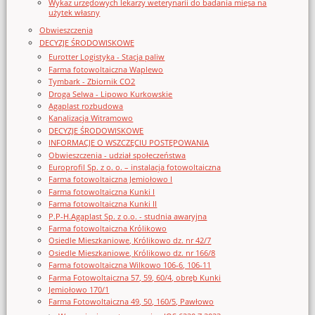
Wykaz urzędowych lekarzy weterynarii do badania mięsa na
użytek własny
Obwieszczenia
DECYZJE ŚRODOWISKOWE
Eurotter Logistyka - Stacja paliw
Farma fotowoltaiczna Waplewo
Tymbark - Zbiornik CO2
Droga Selwa - Lipowo Kurkowskie
Agaplast rozbudowa
Kanalizacja Witramowo
DECYZJE ŚRODOWISKOWE
INFORMACJE O WSZCZĘCIU POSTĘPOWANIA
Obwieszczenia - udział społeczeństwa
Europrofil Sp. z o. o. – instalacja fotowoltaiczna
Farma fotowoltaiczna Jemiołowo I
Farma fotowoltaiczna Kunki I
Farma fotowoltaiczna Kunki II
P.P-H.Agaplast Sp. z o.o. - studnia awaryjna
Farma fotowoltaiczna Królikowo
Osiedle Mieszkaniowe, Królikowo dz. nr 42/7
Osiedle Mieszkaniowe, Królikowo dz. nr 166/8
Farma fotowoltaiczna Wilkowo 106-6, 106-11
Farma Fotowoltaiczna 57, 59, 60/4, obręb Kunki
Jemiołowo 170/1
Farma Fotowoltaiczna 49, 50, 160/5, Pawłowo