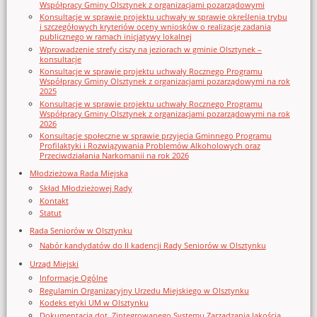
Współpracy Gminy Olsztynek z organizacjami pozarządowymi
Konsultacje w sprawie projektu uchwały w sprawie określenia trybu
i szczegółowych kryteriów oceny wniosków o realizację zadania
publicznego w ramach inicjatywy lokalnej
Wprowadzenie strefy ciszy na jeziorach w gminie Olsztynek –
konsultacje
Konsultacje w sprawie projektu uchwały Rocznego Programu
Współpracy Gminy Olsztynek z organizacjami pozarządowymi na rok
2025
Konsultacje w sprawie projektu uchwały Rocznego Programu
Współpracy Gminy Olsztynek z organizacjami pozarządowymi na rok
2026
Konsultacje społeczne w sprawie przyjęcia Gminnego Programu
Profilaktyki i Rozwiązywania Problemów Alkoholowych oraz
Przeciwdziałania Narkomanii na rok 2026
Młodzieżowa Rada Miejska
Skład Młodzieżowej Rady
Kontakt
Statut
Rada Seniorów w Olsztynku
Nabór kandydatów do II kadencji Rady Seniorów w Olsztynku
Urząd Miejski
Informacje Ogólne
Regulamin Organizacyjny Urzedu Miejskiego w Olsztynku
Kodeks etyki UM w Olsztynku
Dokumentacja dot. Zintegrowanego Systemu Zarządzania Jakością