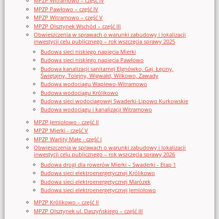
MPZP Witramowo – część IV
MPZP Pawłowo – część IV
MPZP Witramowo – część V
MPZP Olsztynek Wschód – część III
Obwieszczenia w sprawach o warunki zabudowy i lokalizacji
inwestycji celu publicznego – rok wszczęcia sprawy 2025
Budowa sieci niskiego napięcia Mierki
Budowa sieci niskiego napięcia Pawłowo
Budowa kanalizacji sanitarnej Elgnówko, Gaj, Łęciny,
Świętajny, Tolejny, Wigwałd, Wilkowo, Zawady
Budowa wodociągu Waplewo-Witramowo
Budowa wodociągu Królikowo
Budowa sieci wodociągowej Swaderki-Lipowo Kurkowskie
Budowa wodociągu i kanalizacji Witramowo
MPZP Jemiołowo - część II
MPZP Mierki - część V
MPZP Warlity Małe - część I
Obwieszczenia w sprawach o warunki zabudowy i lokalizacji
inwestycji celu publicznego – rok wszczęcia sprawy 2026
Budowa drogi dla rowerów Mierki – Swaderki - Etap 1
Budowa sieci elektroenergetycznej Królikowo
Budowa sieci elektroenergetycznej Marózek
Budowa sieci elektroenergetycznej Jemiołowo
MPZP Królikowo – część II
MPZP Olsztynek ul. Daszyńskiego – część III