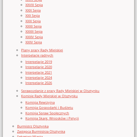
XXVIII Sesja
XXIX Sesja
XXX Sesja
XXXI Sesja
XXXII Sesja
XXXIII Sesja
XXXIV Sesja
XXXV Sesja
Plany pracy Rady Miejskiej
Interpelacje radnych
Interpelacje 2019
Interpelacje 2020
Interpelacje 2021
Interpelacje 2024
Interpelacje 2026
Sprawozdanie z pracy Rady Miejskiej w Olsztynku
Komisje Rady Miejskiej w Olsztynku
Komisja Rewizyjna
Komisja Gospodarki i Budżetu
Komisja Spraw Społecznych
Komisja Skarg, Wniosków i Petycji
Burmistrz Olsztynka
Zastępca Burmistrza Olsztynka
Sekretarz Miasta