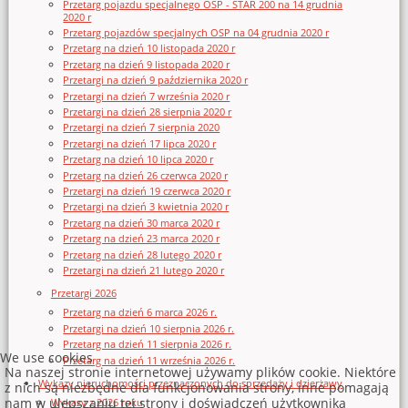
Przetarg pojazdu specjalnego OSP - STAR 200 na 14 grudnia
2020 r
Przetarg pojazdów specjalnych OSP na 04 grudnia 2020 r
Przetarg na dzień 10 listopada 2020 r
Przetarg na dzień 9 listopada 2020 r
Przetargi na dzień 9 października 2020 r
Przetargi na dzień 7 września 2020 r
Przetargi na dzień 28 sierpnia 2020 r
Przetargi na dzień 7 sierpnia 2020
Przetargi na dzień 17 lipca 2020 r
Przetarg na dzień 10 lipca 2020 r
Przetarg na dzień 26 czerwca 2020 r
Przetargi na dzień 19 czerwca 2020 r
Przetargi na dzień 3 kwietnia 2020 r
Przetarg na dzień 30 marca 2020 r
Przetarg na dzień 23 marca 2020 r
Przetarg na dzień 28 lutego 2020 r
Przetargi na dzień 21 lutego 2020 r
Przetargi 2026
Przetarg na dzień 6 marca 2026 r.
Przetargi na dzień 10 sierpnia 2026 r.
Przetarg na dzień 11 sierpnia 2026 r.
We use cookies
Przetarg na dzień 11 września 2026 r.
Na naszej stronie internetowej używamy plików cookie. Niektóre
Wykazy nieruchomości przeznaczonych do sprzedaży i dzierżawy
z nich są niezbędne dla funkcjonowania strony, inne pomagają
nam w ulepszaniu tej strony i doświadczeń użytkownika
Wykazy z 2026 roku