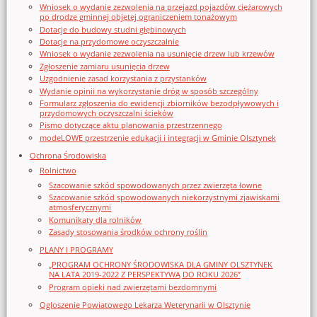
Wniosek o wydanie zezwolenia na przejazd pojazdów ciężarowych
po drodze gminnej objętej ograniczeniem tonażowym
Dotacje do budowy studni głębinowych
Dotacje na przydomowe oczyszczalnie
Wniosek o wydanie zezwolenia na usunięcie drzew lub krzewów
Zgłoszenie zamiaru usunięcia drzew
Uzgodnienie zasad korzystania z przystanków
Wydanie opinii na wykorzystanie dróg w sposób szczególny
Formularz zgłoszenia do ewidencji zbiorników bezodpływowych i
przydomowych oczyszczalni ścieków
Pismo dotyczące aktu planowania przestrzennego
modeLOWE przestrzenie edukacji i integracji w Gminie Olsztynek
Ochrona Środowiska
Rolnictwo
Szacowanie szkód spowodowanych przez zwierzęta łowne
Szacowanie szkód spowodowanych niekorzystnymi zjawiskami
atmosferycznymi
Komunikaty dla rolników
Zasady stosowania środków ochrony roślin
PLANY I PROGRAMY
„PROGRAM OCHRONY ŚRODOWISKA DLA GMINY OLSZTYNEK
NA LATA 2019-2022 Z PERSPEKTYWĄ DO ROKU 2026”
Program opieki nad zwierzętami bezdomnymi
Ogloszenie Powiatowego Lekarza Weterynarii w Olsztynie