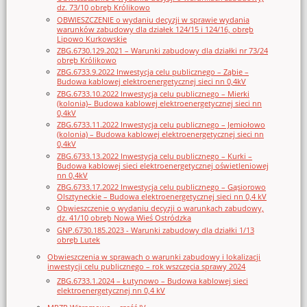
dz. 73/10 obręb Królikowo
OBWIESZCZENIE o wydaniu decyzji w sprawie wydania
warunków zabudowy dla działek 124/15 i 124/16, obręb
Lipowo Kurkowskie
ZBG.6730.129.2021 – Warunki zabudowy dla działki nr 73/24
obręb Królikowo
ZBG.6733.9.2022 Inwestycja celu publicznego – Ząbie –
Budowa kablowej elektroenergetycznej sieci nn 0,4kV
ZBG.6733.10.2022 Inwestycja celu publicznego – Mierki
(kolonia)– Budowa kablowej elektroenergetycznej sieci nn
0,4kV
ZBG.6733.11.2022 Inwestycja celu publicznego – Jemiołowo
(kolonia) – Budowa kablowej elektroenergetycznej sieci nn
0,4kV
ZBG.6733.13.2022 Inwestycja celu publicznego – Kurki –
Budowa kablowej sieci elektroenergetycznej oświetleniowej
nn 0,4kV
ZBG.6733.17.2022 Inwestycja celu publicznego – Gąsiorowo
Olsztyneckie – Budowa elektroenergetycznej sieci nn 0,4 kV
Obwieszczenie o wydaniu decyzji o warunkach zabudowy,
dz. 41/10 obręb Nowa Wieś Ostródzka
GNP.6730.185.2023 - Warunki zabudowy dla działki 1/13
obręb Lutek
Obwieszczenia w sprawach o warunki zabudowy i lokalizacji
inwestycji celu publicznego – rok wszczęcia sprawy 2024
ZBG.6733.1.2024 – Łutynowo – Budowa kablowej sieci
elektroenergetycznej nn 0,4 kV