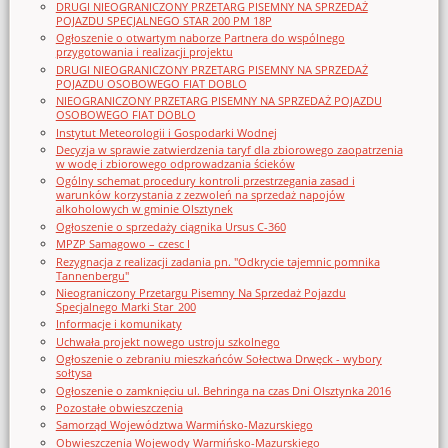
DRUGI NIEOGRANICZONY PRZETARG PISEMNY NA SPRZEDAŻ
POJAZDU SPECJALNEGO STAR 200 PM 18P
Ogłoszenie o otwartym naborze Partnera do wspólnego
przygotowania i realizacji projektu
DRUGI NIEOGRANICZONY PRZETARG PISEMNY NA SPRZEDAŻ
POJAZDU OSOBOWEGO FIAT DOBLO
NIEOGRANICZONY PRZETARG PISEMNY NA SPRZEDAŻ POJAZDU
OSOBOWEGO FIAT DOBLO
Instytut Meteorologii i Gospodarki Wodnej
Decyzja w sprawie zatwierdzenia taryf dla zbiorowego zaopatrzenia
w wodę i zbiorowego odprowadzania ścieków
Ogólny schemat procedury kontroli przestrzegania zasad i
warunków korzystania z zezwoleń na sprzedaż napojów
alkoholowych w gminie Olsztynek
Ogłoszenie o sprzedaży ciągnika Ursus C-360
MPZP Samagowo – czesc I
Rezygnacja z realizacji zadania pn. "Odkrycie tajemnic pomnika
Tannenbergu"
Nieograniczony Przetargu Pisemny Na Sprzedaż Pojazdu
Specjalnego Marki Star_200
Informacje i komunikaty
Uchwała projekt nowego ustroju szkolnego
Ogłoszenie o zebraniu mieszkańców Sołectwa Drwęck - wybory
sołtysa
Ogłoszenie o zamknięciu ul. Behringa na czas Dni Olsztynka 2016
Pozostałe obwieszczenia
Samorząd Województwa Warmińsko-Mazurskiego
Obwieszczenia Wojewody Warmińsko-Mazurskiego