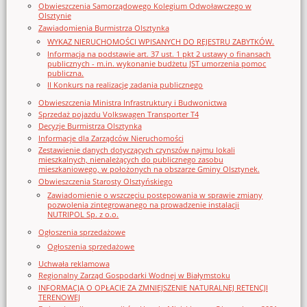
Obwieszczenia Samorządowego Kolegium Odwoławczego w
Olsztynie
Zawiadomienia Burmistrza Olsztynka
WYKAZ NIERUCHOMOŚCI WPISANYCH DO REJESTRU ZABYTKÓW.
Informacja na podstawie art. 37 ust. 1 pkt 2 ustawy o finansach
publicznych - m.in. wykonanie budżetu JST umorzenia pomoc
publiczna.
II Konkurs na realizację zadania publicznego
Obwieszczenia Ministra Infrastruktury i Budwonictwa
Sprzedaż pojazdu Volkswagen Transporter T4
Decyzje Burmistrza Olsztynka
Informacje dla Zarządców Nieruchomości
Zestawienie danych dotyczących czynszów najmu lokali
mieszkalnych, nienależących do publicznego zasobu
mieszkaniowego, w położonych na obszarze Gminy Olsztynek.
Obwieszczenia Starosty Olsztyńskiego
Zawiadomienie o wszczęciu postępowania w sprawie zmiany
pozwolenia zintegrowanego na prowadzenie instalacji
NUTRIPOL Sp. z o.o.
Ogłoszenia sprzedażowe
Ogłoszenia sprzedażowe
Uchwała reklamowa
Regionalny Zarząd Gospodarki Wodnej w Białymstoku
INFORMACJA O OPŁACIE ZA ZMNIEJSZENIE NATURALNEJ RETENCJI
TERENOWEJ