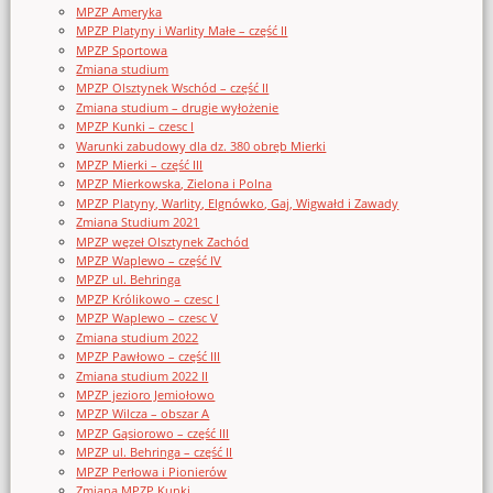
MPZP Ameryka
MPZP Platyny i Warlity Małe – część II
MPZP Sportowa
Zmiana studium
MPZP Olsztynek Wschód – część II
Zmiana studium – drugie wyłożenie
MPZP Kunki – czesc I
Warunki zabudowy dla dz. 380 obręb Mierki
MPZP Mierki – część III
MPZP Mierkowska, Zielona i Polna
MPZP Platyny, Warlity, Elgnówko, Gaj, Wigwałd i Zawady
Zmiana Studium 2021
MPZP węzeł Olsztynek Zachód
MPZP Waplewo – część IV
MPZP ul. Behringa
MPZP Królikowo – czesc I
MPZP Waplewo – czesc V
Zmiana studium 2022
MPZP Pawłowo – część III
Zmiana studium 2022 II
MPZP jezioro Jemiołowo
MPZP Wilcza – obszar A
MPZP Gąsiorowo – część III
MPZP ul. Behringa – część II
MPZP Perłowa i Pionierów
Zmiana MPZP Kunki