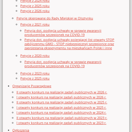
Petycje z 2024 roku
Petycje z 2025 roku
Petycje z 2026 roku
Petycje skierowane do Rady Miejskiej w Olsztynku
Petycje z 2021 roku
Petycja dot. podjęcia uchwały w sprawie gwarancji
producentów szczepionek na COVID-19
Petycja dot. podjęcia uchwały poierającej list otwarty STOP
zabójczenmu GMO - STOP niebezpiecznej szczepionce oraz
zaprzestania eksperymentu na mieszkańcach Polski i inne
Petycje z 2020 roku
Petycja dot. podjęcia uchwały w sprawie gwarancji
producentów szczepionek na COVID-19
Petycje z 2023 roku
Petycje z 2025 roku
Organizacje Pozarządowe
II otwarty konkurs na realizację zadań publicznych w 2026 r.
I otwarty konkurs na realizację zadań publicznych w 2026 r.
II otwarty konkurs na realizację zadań publicznych w 2025 r.
I otwarty konkurs na realizację zadań publicznych w 2025 r.
I otwarty konkurs na realizację zadań publicznych w 2024 r.
II otwarty konkurs na realizację zadań publicznych w 2023 r.
I otwarty konkurs na realizację zadań publicznych w 2023 r.
Ogłoszenia