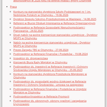
alkoholowych w 2026 roku na terenie miasta i gminy Olsztynek
Praca
Konkurs na stanowisko dyrektora Szkoły Podstawowej nr 1 im.
Noblistów Polskich w Olsztynku - 19.06.2026
Dyrektor Zespołu Szkolno-Przedszkolnego w Waplewie - 14.08.2025
Referent w Biurze Obsługi Interesanta w Referacie Organizacyjnym
Podinspektor w Referacie Gospodarki Nieruchomościami i
Planowania - 24.02.2025
Drugi nabór na wolne kierownicze stanowisko urzędnicze - Dyrektor
MOPS w Olsztynku
Nabór na wolne kierownicze stanowisko urzędnicze - Dyrektor
MOPS w Olsztynku
Prezes Zarządu TBS w Olsztynku - 27.09.2024
Podinspektor w Referacie Finansów i Podatków - 19.08.2024
Inspektor ds. drogownictwa
Kierownik Biura Rady Miejskiej w Olsztynku
Podinspektor ds. inwestycji w Referacie Inwestycji i Ochrony
Środowiska Urzędu Miejskiego w Olsztynku - 25.09.2023
Konkurs na stanowisko dyrektora Przedszkola Miejskiego w
Olsztynku
Podinspektor ds. gospodarki wodno-ściekowej w Referacie
Inwestycji i Ochrony Środowiska - umowa na zastępstwo
Podinspektor w Referacie Finansów i Podatków w Urzędzie
Miejskim w Olsztynku
Podinspektor/inspektor w Referacie Promocji
Podinspektor ds. obronnych, obrony cywilnej i zarządzania
kryzysowego