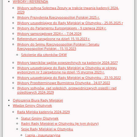
WYBORY I REFERENDA
Wybory sołtysa Sołectwa Zezuty w trakcie trwania kadencji 2024-
2029
Wybory Prezydenta Rzeczypospolitej Polskiej 2025 r.
Wybory uzupełniające do Rady Miejskiej w Olsztynku - 25.05.2025 r
Wybory do Parlamentu Europejskiego - 9 czerwca 2024 r.
Wybory samorządowe 2024 r. - 7.04.2024
Referendum zarządzone na dzień 15.10.2023 r.
Wybory do Sejmu Rzeczypospolitej Polskiej i Senatu
Rzeczypospolitej Polskiej - 15.10.2023
Szkolenie dla członków OKW
Wybory ławników sądów powszechnych na kadencję 2024-2027
Wybory uzupełniające do Rady Miejskiej w Olsztynku w okręgu
wyborczym nr 3 zarządzone na dzień 15 stycznia 2023 r.
Wybory uzupełniające do Rady Miejskiej w Olsztynku - 23.10.2022
Wybory Przedterminowe Burmistrza Olsztynka - 24.07.2022
Wybory sołtysów, rad sołeckich, przewodniczących osiedli i rad
osiedlowych 2024-2029
Ogłoszenia Biura Rady Miejskiej
Władze Gminy Olsztynek
Rada Miejska kadencja 2024-2029
Statut Gminy Olsztynek
Radni Rady Miejskiej w Olsztynku (w tym dyżury)
Sesje Rady Miejskiej w Olsztynku
I sesja - inauguracyjna