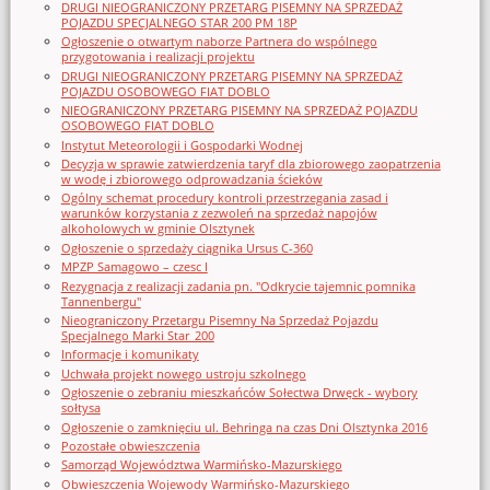
DRUGI NIEOGRANICZONY PRZETARG PISEMNY NA SPRZEDAŻ
POJAZDU SPECJALNEGO STAR 200 PM 18P
Ogłoszenie o otwartym naborze Partnera do wspólnego
przygotowania i realizacji projektu
DRUGI NIEOGRANICZONY PRZETARG PISEMNY NA SPRZEDAŻ
POJAZDU OSOBOWEGO FIAT DOBLO
NIEOGRANICZONY PRZETARG PISEMNY NA SPRZEDAŻ POJAZDU
OSOBOWEGO FIAT DOBLO
Instytut Meteorologii i Gospodarki Wodnej
Decyzja w sprawie zatwierdzenia taryf dla zbiorowego zaopatrzenia
w wodę i zbiorowego odprowadzania ścieków
Ogólny schemat procedury kontroli przestrzegania zasad i
warunków korzystania z zezwoleń na sprzedaż napojów
alkoholowych w gminie Olsztynek
Ogłoszenie o sprzedaży ciągnika Ursus C-360
MPZP Samagowo – czesc I
Rezygnacja z realizacji zadania pn. "Odkrycie tajemnic pomnika
Tannenbergu"
Nieograniczony Przetargu Pisemny Na Sprzedaż Pojazdu
Specjalnego Marki Star_200
Informacje i komunikaty
Uchwała projekt nowego ustroju szkolnego
Ogłoszenie o zebraniu mieszkańców Sołectwa Drwęck - wybory
sołtysa
Ogłoszenie o zamknięciu ul. Behringa na czas Dni Olsztynka 2016
Pozostałe obwieszczenia
Samorząd Województwa Warmińsko-Mazurskiego
Obwieszczenia Wojewody Warmińsko-Mazurskiego