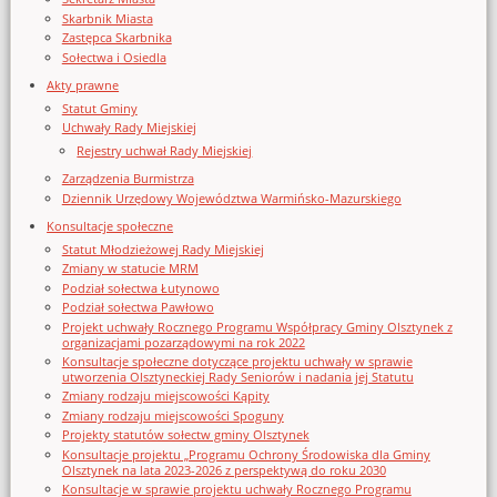
Skarbnik Miasta
Zastępca Skarbnika
Sołectwa i Osiedla
Akty prawne
Statut Gminy
Uchwały Rady Miejskiej
Rejestry uchwał Rady Miejskiej
Zarządzenia Burmistrza
Dziennik Urzędowy Województwa Warmińsko-Mazurskiego
Konsultacje społeczne
Statut Młodzieżowej Rady Miejskiej
Zmiany w statucie MRM
Podział sołectwa Łutynowo
Podział sołectwa Pawłowo
Projekt uchwały Rocznego Programu Współpracy Gminy Olsztynek z
organizacjami pozarządowymi na rok 2022
Konsultacje społeczne dotyczące projektu uchwały w sprawie
utworzenia Olsztyneckiej Rady Seniorów i nadania jej Statutu
Zmiany rodzaju miejscowości Kąpity
Zmiany rodzaju miejscowości Spoguny
Projekty statutów sołectw gminy Olsztynek
Konsultacje projektu „Programu Ochrony Środowiska dla Gminy
Olsztynek na lata 2023-2026 z perspektywą do roku 2030
Konsultacje w sprawie projektu uchwały Rocznego Programu