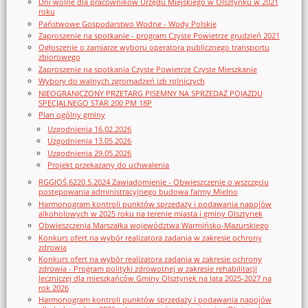
Dni wolne dla pracowników Urzędu Miejskiego w Olsztynku w 2021
roku
Państwowe Gospodarstwo Wodne - Wody Polskie
Zaproszenie na spotkanie - program Czyste Powietrze grudzień 2021
Ogłoszenie o zamiarze wyboru operatora publicznego transportu
zbiorowego
Zaproszenie na spotkania Czyste Powietrze Czyste Mieszkanie
Wybory do walnych zgromadzeń izb rolniczych
NIEOGRANICZONY PRZETARG PISEMNY NA SPRZEDAŻ POJAZDU
SPECJALNEGO STAR 200 PM 18P
Plan ogólny gminy
Uzgodnienia 16.02.2026
Uzgodnienia 13.05.2026
Uzgodnienia 29.05.2026
Projekt przekazany do uchwalenia
RGGIOŚ.6220.5.2024 Zawiadomienie - Obwieszczenie o wszczęciu
postępowania administracyjnego budowa farmy Mielno
Harmonogram kontroli punktów sprzedaży i podawania napojów
alkoholowych w 2025 roku na terenie miasta i gminy Olsztynek
Obwieszczenia Marszałka województwa Warmińsko-Mazurskiego
Konkurs ofert na wybór realizatora zadania w zakresie ochrony
zdrowia
Konkurs ofert na wybór realizatora zadania w zakresie ochrony
zdrowia - Program polityki zdrowotnej w zakresie rehabilitacji
leczniczej dla mieszkańców Gminy Olsztynek na lata 2025-2027 na
rok 2026
Harmonogram kontroli punktów sprzedaży i podawania napojów