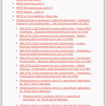
MPZP Ameryka-część II
MPZP Mrongowiusza-część VI
MPZP Mierki – część IV
MPZP ul. Grunwaldzka i Mazurska
Obwieszczenia w sprawach o warunki zabudowy i lokalizacji
inwestycji celu publicznego – rok wszczęcia sprawy do 2023
ZBG.6733.1.2022 Inwestycja celu publicznego – Nowa Wieś
Ostródzka – Budowa elektroenergetycznej sieci nn 0,4kV
ZBG.6733.2.2022 Inwestycja celu publicznego – Mańki –
Budowa elektroenergetycznej sieci nn 0,4kV
ZBG.6733.3.2022 Inwestycja celu publicznego – Lutek –
Budowa elektroenergetycznej sieci nn 0,4kV
ZBG.6733.4.2022 Inwestycja celu publicznego – Królikowo –
Budowa elektroenergetycznej sieci nn 0,4kV
ZBG.6733.5.2022 Inwestycja celu publicznego – Gąsiorowo
Olsztyneckie – Budowa elektroenergetycznej sieci nn 0,4kV
ZBG.6733.6.2022 Inwestycja celu publicznego – Mierki
kolonia – Przebudowa elektroenergetycznej sieci nn 0,4kV
ZBG.6733.7.2022 Inwestycja celu publicznego – Jemiołowo –
Przebudowa elektroenergetycznej sieci nn 0,4kV
Obwieszczenie o wydaniu decyzji o warunkach zabudowy,
dz. 36/27 obręb Waplewo
Obwieszczenie o wydaniu decyzji o warunkach zabudowy,
dz. 36/26 obręb Waplewo
Obwieszczenie o wydaniu decyzji o warunkach
zabudowy, dz. 36/26 obręb Waplewo
Obwieszczenie o wydaniu decyzji o warunkach zabudowy,