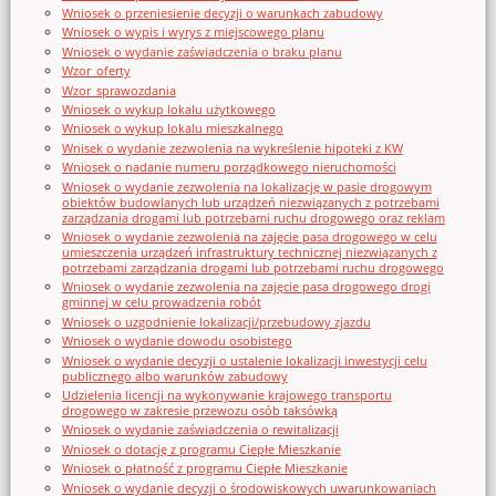
Wniosek o przeniesienie decyzji o warunkach zabudowy
Wniosek o wypis i wyrys z miejscowego planu
Wniosek o wydanie zaświadczenia o braku planu
Wzor_oferty
Wzor_sprawozdania
Wniosek o wykup lokalu użytkowego
Wniosek o wykup lokalu mieszkalnego
Wnisek o wydanie zezwolenia na wykreślenie hipoteki z KW
Wniosek o nadanie numeru porządkowego nieruchomości
Wniosek o wydanie zezwolenia na lokalizację w pasie drogowym
obiektów budowlanych lub urządzeń niezwiązanych z potrzebami
zarządzania drogami lub potrzebami ruchu drogowego oraz reklam
Wniosek o wydanie zezwolenia na zajęcie pasa drogowego w celu
umieszczenia urządzeń infrastruktury technicznej niezwiązanych z
potrzebami zarządzania drogami lub potrzebami ruchu drogowego
Wniosek o wydanie zezwolenia na zajęcie pasa drogowego drogi
gminnej w celu prowadzenia robót
Wniosek o uzgodnienie lokalizacji/przebudowy zjazdu
Wniosek o wydanie dowodu osobistego
Wniosek o wydanie decyzji o ustalenie lokalizacji inwestycji celu
publicznego albo warunków zabudowy
Udzielenia licencji na wykonywanie krajowego transportu
drogowego w zakresie przewozu osób taksówką
Wniosek o wydanie zaświadczenia o rewitalizacji
Wniosek o dotację z programu Ciepłe Mieszkanie
Wniosek o płatność z programu Ciepłe Mieszkanie
Wniosek o wydanie decyzji o środowiskowych uwarunkowaniach