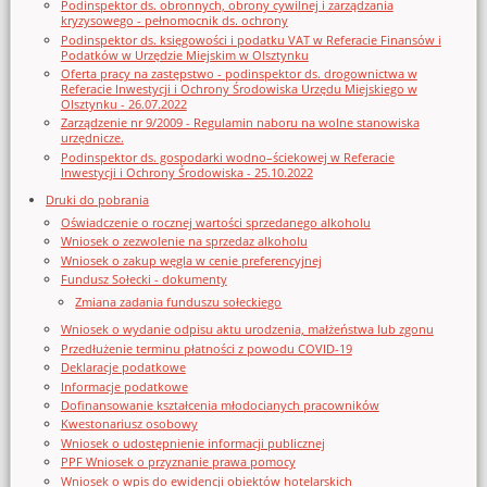
Podinspektor ds. obronnych, obrony cywilnej i zarządzania
kryzysowego - pełnomocnik ds. ochrony
Podinspektor ds. księgowości i podatku VAT w Referacie Finansów i
Podatków w Urzędzie Miejskim w Olsztynku
Oferta pracy na zastępstwo - podinspektor ds. drogownictwa w
Referacie Inwestycji i Ochrony Środowiska Urzędu Miejskiego w
Olsztynku - 26.07.2022
Zarządzenie nr 9/2009 - Regulamin naboru na wolne stanowiska
urzędnicze.
Podinspektor ds. gospodarki wodno–ściekowej w Referacie
Inwestycji i Ochrony Środowiska - 25.10.2022
Druki do pobrania
Oświadczenie o rocznej wartości sprzedanego alkoholu
Wniosek o zezwolenie na sprzedaz alkoholu
Wniosek o zakup węgla w cenie preferencyjnej
Fundusz Sołecki - dokumenty
Zmiana zadania funduszu sołeckiego
Wniosek o wydanie odpisu aktu urodzenia, małżeństwa lub zgonu
Przedłużenie terminu płatności z powodu COVID-19
Deklaracje podatkowe
Informacje podatkowe
Dofinansowanie kształcenia młodocianych pracowników
Kwestonariusz osobowy
Wniosek o udostępnienie informacji publicznej
PPF Wniosek o przyznanie prawa pomocy
Wniosek o wpis do ewidencji obiektów hotelarskich