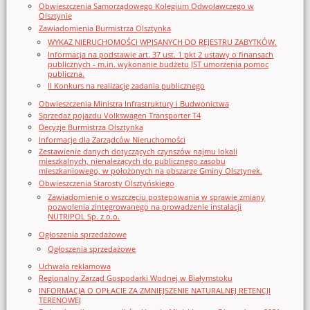
Obwieszczenia Samorządowego Kolegium Odwoławczego w
Olsztynie
Zawiadomienia Burmistrza Olsztynka
WYKAZ NIERUCHOMOŚCI WPISANYCH DO REJESTRU ZABYTKÓW.
Informacja na podstawie art. 37 ust. 1 pkt 2 ustawy o finansach
publicznych - m.in. wykonanie budżetu JST umorzenia pomoc
publiczna.
II Konkurs na realizację zadania publicznego
Obwieszczenia Ministra Infrastruktury i Budwonictwa
Sprzedaż pojazdu Volkswagen Transporter T4
Decyzje Burmistrza Olsztynka
Informacje dla Zarządców Nieruchomości
Zestawienie danych dotyczących czynszów najmu lokali
mieszkalnych, nienależących do publicznego zasobu
mieszkaniowego, w położonych na obszarze Gminy Olsztynek.
Obwieszczenia Starosty Olsztyńskiego
Zawiadomienie o wszczęciu postępowania w sprawie zmiany
pozwolenia zintegrowanego na prowadzenie instalacji
NUTRIPOL Sp. z o.o.
Ogłoszenia sprzedażowe
Ogłoszenia sprzedażowe
Uchwała reklamowa
Regionalny Zarząd Gospodarki Wodnej w Białymstoku
INFORMACJA O OPŁACIE ZA ZMNIEJSZENIE NATURALNEJ RETENCJI
TERENOWEJ