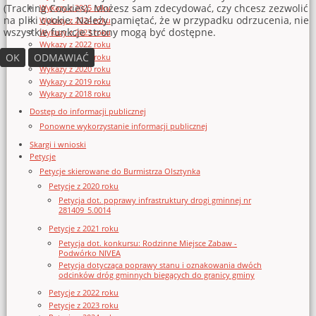
(Tracking Cookies). Możesz sam zdecydować, czy chcesz zezwolić
Wykazy z 2025 roku
na pliki cookie. Należy pamiętać, że w przypadku odrzucenia, nie
Wykazy z 2024 roku
wszystkie funkcje strony mogą być dostępne.
Wykazy z 2023 roku
Wykazy z 2022 roku
OK
ODMAWIAĆ
Wykazy z 2021 roku
Wykazy z 2020 roku
Wykazy z 2019 roku
Wykazy z 2018 roku
Dostęp do informacji publicznej
Ponowne wykorzystanie informacji publicznej
Skargi i wnioski
Petycje
Petycje skierowane do Burmistrza Olsztynka
Petycje z 2020 roku
Petycja dot. poprawy infrastruktury drogi gminnej nr
281409_5.0014
Petycje z 2021 roku
Petycja dot. konkursu: Rodzinne Miejsce Zabaw -
Podwórko NIVEA
Petycja dotycząca poprawy stanu i oznakowania dwóch
odcinków dróg gminnych biegących do granicy gminy
Petycje z 2022 roku
Petycje z 2023 roku