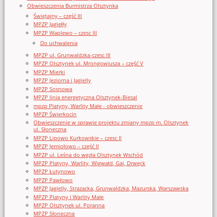
Obwieszczenia Burmistrza Olsztynka
Świętajny – część III
MPZP Jagiełły
MPZP Waplewo – czesc III
Do uchwalenia
MPZP ul. Grunwaldzka-czesc III
MPZP Olsztynek ul. Mrongowiusza – część V
MPZP Mierki
MPZP Jeziorna i Jagielly
MPZP Sosnowa
MPZP linia energetyczna Olsztynek-Biesal
mpzp Platyny, Warlity Małe - obwieszczenie
MPZP Świerkocin
Obwieszczenie w sprawie projektu zmiany mpzp m. Olsztynek
ul. Słoneczna
MPZP Lipowo Kurkowskie – czesc II
MPZP Jemiołowo – część II
MPZP ul. Leśna do węzła Olsztynek Wschód
MPZP Platyny, Warlity, Wigwałd, Gaj, Drwęck
MPZP Łutynowo
MPZP Pawłowo
MPZP Jagielly, Strazacka, Grunwaldzka, Mazurska, Warszawska
MPZP Platyny i Warlity Małe
MPZP Olsztynek ul. Poranna
MPZP Słoneczna