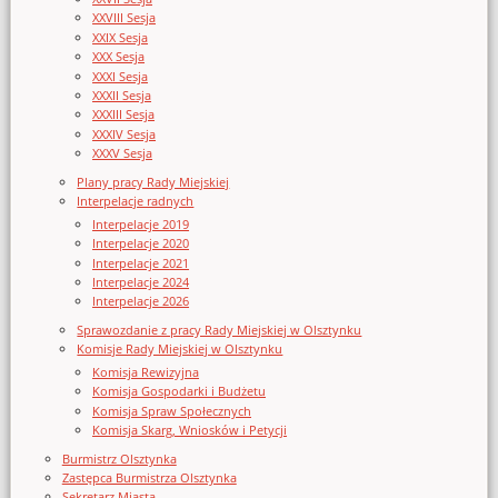
XXVIII Sesja
XXIX Sesja
XXX Sesja
XXXI Sesja
XXXII Sesja
XXXIII Sesja
XXXIV Sesja
XXXV Sesja
Plany pracy Rady Miejskiej
Interpelacje radnych
Interpelacje 2019
Interpelacje 2020
Interpelacje 2021
Interpelacje 2024
Interpelacje 2026
Sprawozdanie z pracy Rady Miejskiej w Olsztynku
Komisje Rady Miejskiej w Olsztynku
Komisja Rewizyjna
Komisja Gospodarki i Budżetu
Komisja Spraw Społecznych
Komisja Skarg, Wniosków i Petycji
Burmistrz Olsztynka
Zastępca Burmistrza Olsztynka
Sekretarz Miasta