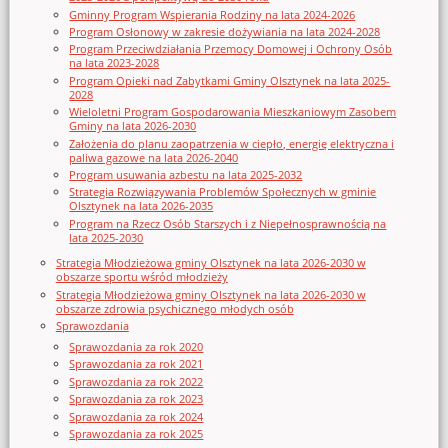
Gminny Program Wspierania Rodziny na lata 2024-2026
Program Osłonowy w zakresie dożywiania na lata 2024-2028
Program Przeciwdziałania Przemocy Domowej i Ochrony Osób
na lata 2023-2028
Program Opieki nad Zabytkami Gminy Olsztynek na lata 2025-
2028
Wieloletni Program Gospodarowania Mieszkaniowym Zasobem
Gminy na lata 2026-2030
Założenia do planu zaopatrzenia w ciepło, energię elektryczna i
paliwa gazowe na lata 2026-2040
Program usuwania azbestu na lata 2025-2032
Strategia Rozwiązywania Problemów Społecznych w gminie
Olsztynek na lata 2026-2035
Program na Rzecz Osób Starszych i z Niepełnosprawnością na
lata 2025-2030
Strategia Młodzieżowa gminy Olsztynek na lata 2026-2030 w
obszarze sportu wśród młodzieży
Strategia Młodzieżowa gminy Olsztynek na lata 2026-2030 w
obszarze zdrowia psychicznego młodych osób
Sprawozdania
Sprawozdania za rok 2020
Sprawozdania za rok 2021
Sprawozdania za rok 2022
Sprawozdania za rok 2023
Sprawozdania za rok 2024
Sprawozdania za rok 2025