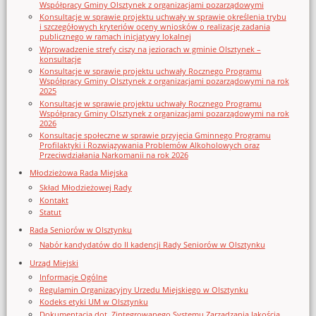
Współpracy Gminy Olsztynek z organizacjami pozarządowymi
Konsultacje w sprawie projektu uchwały w sprawie określenia trybu
i szczegółowych kryteriów oceny wniosków o realizację zadania
publicznego w ramach inicjatywy lokalnej
Wprowadzenie strefy ciszy na jeziorach w gminie Olsztynek –
konsultacje
Konsultacje w sprawie projektu uchwały Rocznego Programu
Współpracy Gminy Olsztynek z organizacjami pozarządowymi na rok
2025
Konsultacje w sprawie projektu uchwały Rocznego Programu
Współpracy Gminy Olsztynek z organizacjami pozarządowymi na rok
2026
Konsultacje społeczne w sprawie przyjęcia Gminnego Programu
Profilaktyki i Rozwiązywania Problemów Alkoholowych oraz
Przeciwdziałania Narkomanii na rok 2026
Młodzieżowa Rada Miejska
Skład Młodzieżowej Rady
Kontakt
Statut
Rada Seniorów w Olsztynku
Nabór kandydatów do II kadencji Rady Seniorów w Olsztynku
Urząd Miejski
Informacje Ogólne
Regulamin Organizacyjny Urzedu Miejskiego w Olsztynku
Kodeks etyki UM w Olsztynku
Dokumentacja dot. Zintegrowanego Systemu Zarządzania Jakością