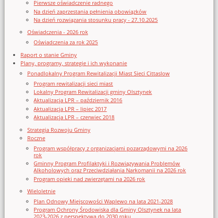
Pierwsze oświadczenie radnego
Na dzień zaprzestania pełnienia obowiązków
Na dzień rozwiązania stosunku pracy - 27.10.2025
Oświadczenia - 2026 rok
Oświadczenia za rok 2025
Raport o stanie Gminy
Plany, programy, strategie i ich wykonanie
Ponadlokalny Program Rewitalizacji Miast Sieci Cittaslow
Program rewitalizacji sieci miast
Lokalny Program Rewitalizacji gminy Olsztynek
Aktualizacja LPR – październik 2016
Aktualizacja LPR – lipiec 2017
Aktualizacja LPR – czerwiec 2018
Strategia Rozwoju Gminy
Roczne
Program współpracy z organizacjami pozarządowymi na 2026
rok
Gminny Program Profilaktyki i Rozwiązywania Problemów
Alkoholowych oraz Przeciwdziałania Narkomanii na 2026 rok
Program opieki nad zwierzętami na 2026 rok
Wieloletnie
Plan Odnowy Miejscowości Waplewo na lata 2021-2028
Program Ochrony Środowiska dla Gminy Olsztynek na lata
2023-2026 z perspektywą do 2030 roku