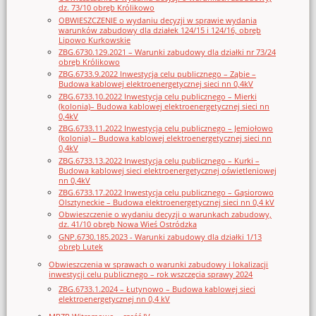
dz. 73/10 obręb Królikowo
OBWIESZCZENIE o wydaniu decyzji w sprawie wydania
warunków zabudowy dla działek 124/15 i 124/16, obręb
Lipowo Kurkowskie
ZBG.6730.129.2021 – Warunki zabudowy dla działki nr 73/24
obręb Królikowo
ZBG.6733.9.2022 Inwestycja celu publicznego – Ząbie –
Budowa kablowej elektroenergetycznej sieci nn 0,4kV
ZBG.6733.10.2022 Inwestycja celu publicznego – Mierki
(kolonia)– Budowa kablowej elektroenergetycznej sieci nn
0,4kV
ZBG.6733.11.2022 Inwestycja celu publicznego – Jemiołowo
(kolonia) – Budowa kablowej elektroenergetycznej sieci nn
0,4kV
ZBG.6733.13.2022 Inwestycja celu publicznego – Kurki –
Budowa kablowej sieci elektroenergetycznej oświetleniowej
nn 0,4kV
ZBG.6733.17.2022 Inwestycja celu publicznego – Gąsiorowo
Olsztyneckie – Budowa elektroenergetycznej sieci nn 0,4 kV
Obwieszczenie o wydaniu decyzji o warunkach zabudowy,
dz. 41/10 obręb Nowa Wieś Ostródzka
GNP.6730.185.2023 - Warunki zabudowy dla działki 1/13
obręb Lutek
Obwieszczenia w sprawach o warunki zabudowy i lokalizacji
inwestycji celu publicznego – rok wszczęcia sprawy 2024
ZBG.6733.1.2024 – Łutynowo – Budowa kablowej sieci
elektroenergetycznej nn 0,4 kV