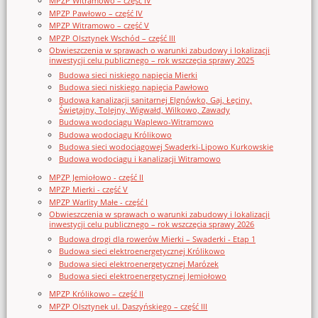
MPZP Witramowo – część IV
MPZP Pawłowo – część IV
MPZP Witramowo – część V
MPZP Olsztynek Wschód – część III
Obwieszczenia w sprawach o warunki zabudowy i lokalizacji
inwestycji celu publicznego – rok wszczęcia sprawy 2025
Budowa sieci niskiego napięcia Mierki
Budowa sieci niskiego napięcia Pawłowo
Budowa kanalizacji sanitarnej Elgnówko, Gaj, Łęciny,
Świętajny, Tolejny, Wigwałd, Wilkowo, Zawady
Budowa wodociągu Waplewo-Witramowo
Budowa wodociągu Królikowo
Budowa sieci wodociągowej Swaderki-Lipowo Kurkowskie
Budowa wodociągu i kanalizacji Witramowo
MPZP Jemiołowo - część II
MPZP Mierki - część V
MPZP Warlity Małe - część I
Obwieszczenia w sprawach o warunki zabudowy i lokalizacji
inwestycji celu publicznego – rok wszczęcia sprawy 2026
Budowa drogi dla rowerów Mierki – Swaderki - Etap 1
Budowa sieci elektroenergetycznej Królikowo
Budowa sieci elektroenergetycznej Marózek
Budowa sieci elektroenergetycznej Jemiołowo
MPZP Królikowo – część II
MPZP Olsztynek ul. Daszyńskiego – część III