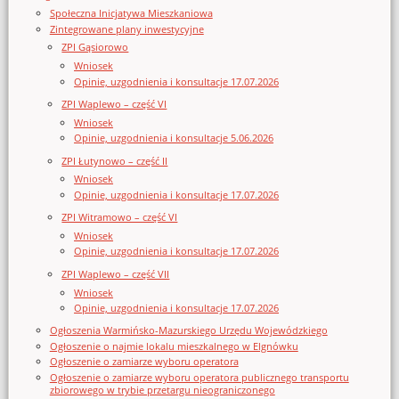
Społeczna Inicjatywa Mieszkaniowa
Zintegrowane plany inwestycyjne
ZPI Gąsiorowo
Wniosek
Opinie, uzgodnienia i konsultacje 17.07.2026
ZPI Waplewo – część VI
Wniosek
Opinie, uzgodnienia i konsultacje 5.06.2026
ZPI Łutynowo – część II
Wniosek
Opinie, uzgodnienia i konsultacje 17.07.2026
ZPI Witramowo – część VI
Wniosek
Opinie, uzgodnienia i konsultacje 17.07.2026
ZPI Waplewo – część VII
Wniosek
Opinie, uzgodnienia i konsultacje 17.07.2026
Ogłoszenia Warmińsko-Mazurskiego Urzędu Wojewódzkiego
Ogłoszenie o najmie lokalu mieszkalnego w Elgnówku
Ogłoszenie o zamiarze wyboru operatora
Ogłoszenie o zamiarze wyboru operatora publicznego transportu
zbiorowego w trybie przetargu nieograniczonego