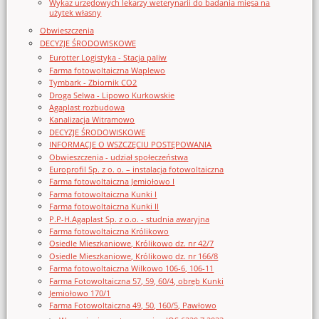
Wykaz urzędowych lekarzy weterynarii do badania mięsa na
użytek własny
Obwieszczenia
DECYZJE ŚRODOWISKOWE
Eurotter Logistyka - Stacja paliw
Farma fotowoltaiczna Waplewo
Tymbark - Zbiornik CO2
Droga Selwa - Lipowo Kurkowskie
Agaplast rozbudowa
Kanalizacja Witramowo
DECYZJE ŚRODOWISKOWE
INFORMACJE O WSZCZĘCIU POSTĘPOWANIA
Obwieszczenia - udział społeczeństwa
Europrofil Sp. z o. o. – instalacja fotowoltaiczna
Farma fotowoltaiczna Jemiołowo I
Farma fotowoltaiczna Kunki I
Farma fotowoltaiczna Kunki II
P.P-H.Agaplast Sp. z o.o. - studnia awaryjna
Farma fotowoltaiczna Królikowo
Osiedle Mieszkaniowe, Królikowo dz. nr 42/7
Osiedle Mieszkaniowe, Królikowo dz. nr 166/8
Farma fotowoltaiczna Wilkowo 106-6, 106-11
Farma Fotowoltaiczna 57, 59, 60/4, obręb Kunki
Jemiołowo 170/1
Farma Fotowoltaiczna 49, 50, 160/5, Pawłowo