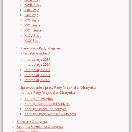
XXVIII Sesja
XXIX Sesja
XXX Sesja
XXXI Sesja
XXXII Sesja
XXXIII Sesja
XXXIV Sesja
XXXV Sesja
Plany pracy Rady Miejskiej
Interpelacje radnych
Interpelacje 2019
Interpelacje 2020
Interpelacje 2021
Interpelacje 2024
Interpelacje 2026
Sprawozdanie z pracy Rady Miejskiej w Olsztynku
Komisje Rady Miejskiej w Olsztynku
Komisja Rewizyjna
Komisja Gospodarki i Budżetu
Komisja Spraw Społecznych
Komisja Skarg, Wniosków i Petycji
Burmistrz Olsztynka
Zastępca Burmistrza Olsztynka
Sekretarz Miasta