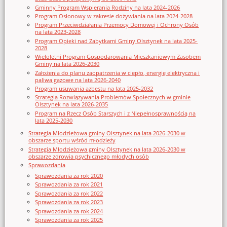
Gminny Program Wspierania Rodziny na lata 2024-2026
Program Osłonowy w zakresie dożywiania na lata 2024-2028
Program Przeciwdziałania Przemocy Domowej i Ochrony Osób
na lata 2023-2028
Program Opieki nad Zabytkami Gminy Olsztynek na lata 2025-
2028
Wieloletni Program Gospodarowania Mieszkaniowym Zasobem
Gminy na lata 2026-2030
Założenia do planu zaopatrzenia w ciepło, energię elektryczna i
paliwa gazowe na lata 2026-2040
Program usuwania azbestu na lata 2025-2032
Strategia Rozwiązywania Problemów Społecznych w gminie
Olsztynek na lata 2026-2035
Program na Rzecz Osób Starszych i z Niepełnosprawnością na
lata 2025-2030
Strategia Młodzieżowa gminy Olsztynek na lata 2026-2030 w
obszarze sportu wśród młodzieży
Strategia Młodzieżowa gminy Olsztynek na lata 2026-2030 w
obszarze zdrowia psychicznego młodych osób
Sprawozdania
Sprawozdania za rok 2020
Sprawozdania za rok 2021
Sprawozdania za rok 2022
Sprawozdania za rok 2023
Sprawozdania za rok 2024
Sprawozdania za rok 2025