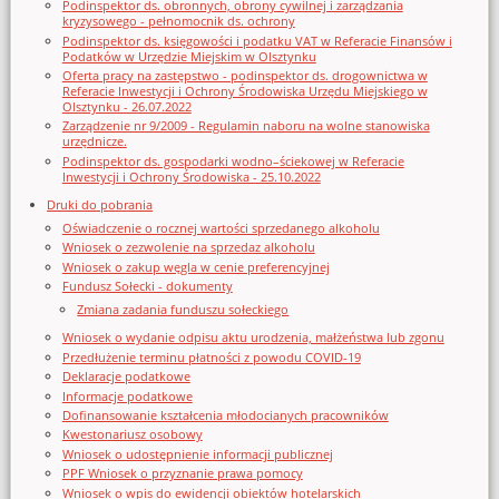
Podinspektor ds. obronnych, obrony cywilnej i zarządzania
kryzysowego - pełnomocnik ds. ochrony
Podinspektor ds. księgowości i podatku VAT w Referacie Finansów i
Podatków w Urzędzie Miejskim w Olsztynku
Oferta pracy na zastępstwo - podinspektor ds. drogownictwa w
Referacie Inwestycji i Ochrony Środowiska Urzędu Miejskiego w
Olsztynku - 26.07.2022
Zarządzenie nr 9/2009 - Regulamin naboru na wolne stanowiska
urzędnicze.
Podinspektor ds. gospodarki wodno–ściekowej w Referacie
Inwestycji i Ochrony Środowiska - 25.10.2022
Druki do pobrania
Oświadczenie o rocznej wartości sprzedanego alkoholu
Wniosek o zezwolenie na sprzedaz alkoholu
Wniosek o zakup węgla w cenie preferencyjnej
Fundusz Sołecki - dokumenty
Zmiana zadania funduszu sołeckiego
Wniosek o wydanie odpisu aktu urodzenia, małżeństwa lub zgonu
Przedłużenie terminu płatności z powodu COVID-19
Deklaracje podatkowe
Informacje podatkowe
Dofinansowanie kształcenia młodocianych pracowników
Kwestonariusz osobowy
Wniosek o udostępnienie informacji publicznej
PPF Wniosek o przyznanie prawa pomocy
Wniosek o wpis do ewidencji obiektów hotelarskich