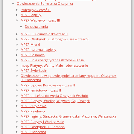
Obwieszczenia Burmistrza Olsztynka
Świętajny – część III
MPZP Jagiełły
MPZP Waplewo – czesc III
Do uchwalenia
MPZP ul. Grunwaldzka-czesc III
MPZP Olsztynek ul. Mrongowiusza – część V
MPZP Mierki
MPZP Jeziorna i Jagielly
MPZP Sosnowa
MPZP linia energetyczna Olsztynek-Biesal
mpzp Platyny, Warlity Małe - obwieszczenie
MPZP Świerkocin
Obwieszczenie w sprawie projektu zmiany mpzp m. Olsztynek
ul. Słoneczna
MPZP Lipowo Kurkowskie – czesc II
MPZP Jemiołowo – część II
MPZP ul. Leśna do węzła Olsztynek Wschód
MPZP Platyny, Warlity, Wigwałd, Gaj, Drwęck
MPZP Łutynowo
MPZP Pawłowo
MPZP Jagielly, Strazacka, Grunwaldzka, Mazurska, Warszawska
MPZP Platyny i Warlity Małe
MPZP Olsztynek ul. Poranna
MPZP Słoneczna