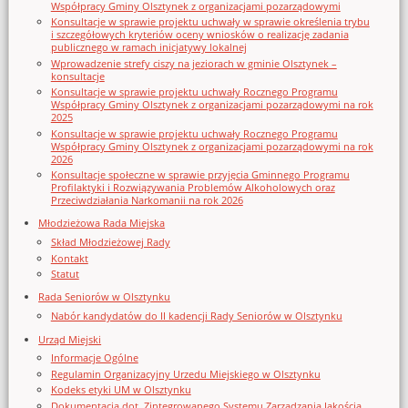
Współpracy Gminy Olsztynek z organizacjami pozarządowymi
Konsultacje w sprawie projektu uchwały w sprawie określenia trybu
i szczegółowych kryteriów oceny wniosków o realizację zadania
publicznego w ramach inicjatywy lokalnej
Wprowadzenie strefy ciszy na jeziorach w gminie Olsztynek –
konsultacje
Konsultacje w sprawie projektu uchwały Rocznego Programu
Współpracy Gminy Olsztynek z organizacjami pozarządowymi na rok
2025
Konsultacje w sprawie projektu uchwały Rocznego Programu
Współpracy Gminy Olsztynek z organizacjami pozarządowymi na rok
2026
Konsultacje społeczne w sprawie przyjęcia Gminnego Programu
Profilaktyki i Rozwiązywania Problemów Alkoholowych oraz
Przeciwdziałania Narkomanii na rok 2026
Młodzieżowa Rada Miejska
Skład Młodzieżowej Rady
Kontakt
Statut
Rada Seniorów w Olsztynku
Nabór kandydatów do II kadencji Rady Seniorów w Olsztynku
Urząd Miejski
Informacje Ogólne
Regulamin Organizacyjny Urzedu Miejskiego w Olsztynku
Kodeks etyki UM w Olsztynku
Dokumentacja dot. Zintegrowanego Systemu Zarządzania Jakością