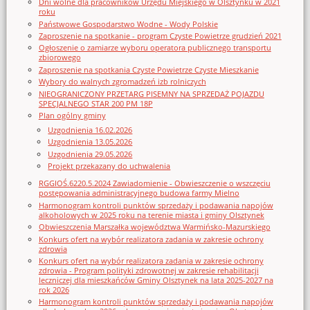
Dni wolne dla pracowników Urzędu Miejskiego w Olsztynku w 2021
roku
Państwowe Gospodarstwo Wodne - Wody Polskie
Zaproszenie na spotkanie - program Czyste Powietrze grudzień 2021
Ogłoszenie o zamiarze wyboru operatora publicznego transportu
zbiorowego
Zaproszenie na spotkania Czyste Powietrze Czyste Mieszkanie
Wybory do walnych zgromadzeń izb rolniczych
NIEOGRANICZONY PRZETARG PISEMNY NA SPRZEDAŻ POJAZDU
SPECJALNEGO STAR 200 PM 18P
Plan ogólny gminy
Uzgodnienia 16.02.2026
Uzgodnienia 13.05.2026
Uzgodnienia 29.05.2026
Projekt przekazany do uchwalenia
RGGIOŚ.6220.5.2024 Zawiadomienie - Obwieszczenie o wszczęciu
postępowania administracyjnego budowa farmy Mielno
Harmonogram kontroli punktów sprzedaży i podawania napojów
alkoholowych w 2025 roku na terenie miasta i gminy Olsztynek
Obwieszczenia Marszałka województwa Warmińsko-Mazurskiego
Konkurs ofert na wybór realizatora zadania w zakresie ochrony
zdrowia
Konkurs ofert na wybór realizatora zadania w zakresie ochrony
zdrowia - Program polityki zdrowotnej w zakresie rehabilitacji
leczniczej dla mieszkańców Gminy Olsztynek na lata 2025-2027 na
rok 2026
Harmonogram kontroli punktów sprzedaży i podawania napojów