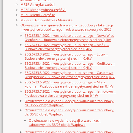
MPZP Ameryka-część II
MPZP Mrongowiusza-część VI
MPZP Mierki – część IV
MPZP ul. Grunwaldzka i Mazurska
Obwieszczenia w sprawach o warunki zabudowy i lokalizacji
inwestycji celu publicznego – rok wszczęcia sprawy do 2023
ZBG.6733.1.2022 Inwestycja celu publicznego – Nowa Wieś
Ostródzka – Budowa elektroenergetycznej sieci nn 0,4kV
ZBG.6733.2.2022 Inwestycja celu publicznego – Mańki –
Budowa elektroenergetycznej sieci nn 0,4kV
ZBG.6733.3.2022 Inwestycja celu publicznego – Lutek –
Budowa elektroenergetycznej sieci nn 0,4kV
ZBG.6733.4.2022 Inwestycja celu publicznego – Królikowo –
Budowa elektroenergetycznej sieci nn 0,4kV
ZBG.6733.5.2022 Inwestycja celu publicznego – Gąsiorowo
Olsztyneckie – Budowa elektroenergetycznej sieci nn 0,4kV
ZBG.6733.6.2022 Inwestycja celu publicznego – Mierki
kolonia – Przebudowa elektroenergetycznej sieci nn 0,4kV
ZBG.6733.7.2022 Inwestycja celu publicznego – Jemiołowo –
Przebudowa elektroenergetycznej sieci nn 0,4kV
Obwieszczenie o wydaniu decyzji o warunkach zabudowy,
dz. 36/27 obręb Waplewo
Obwieszczenie o wydaniu decyzji o warunkach zabudowy,
dz. 36/26 obręb Waplewo
Obwieszczenie o wydaniu decyzji o warunkach
zabudowy, dz. 36/26 obręb Waplewo
Obwieszczenie o wydaniu decyzji o warunkach zabudowy,