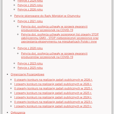
Petycje z 2024 roku
Petycje z 2025 roku
Petycje z 2026 roku
Petycje skierowane do Rady Miejskiej w Olsztynku
Petycje z 2021 roku
Petycja dot. podjęcia uchwały w sprawie gwarancji
producentów szczepionek na COVID-19
Petycja dot. podjęcia uchwały poierającej list otwarty STOP
zabójczenmu GMO - STOP niebezpiecznej szczepionce oraz
zaprzestania eksperymentu na mieszkańcach Polski i inne
Petycje z 2020 roku
Petycja dot. podjęcia uchwały w sprawie gwarancji
producentów szczepionek na COVID-19
Petycje z 2023 roku
Petycje z 2025 roku
Organizacje Pozarządowe
II otwarty konkurs na realizację zadań publicznych w 2026 r.
I otwarty konkurs na realizację zadań publicznych w 2026 r.
II otwarty konkurs na realizację zadań publicznych w 2025 r.
I otwarty konkurs na realizację zadań publicznych w 2025 r.
I otwarty konkurs na realizację zadań publicznych w 2024 r.
II otwarty konkurs na realizację zadań publicznych w 2023 r.
I otwarty konkurs na realizację zadań publicznych w 2023 r.
Ogłoszenia