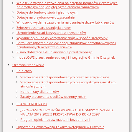
Wniosek o wydanie zezwolenia na przejazd pojazdów ciężarowych
po drodze gminnej objętej ograniczeniem tonażowym
Dotacje do budowy studni głębinowych
Dotacje na przydomowe oczyszczalnie
Wniosek o wydanie zezwolenia na usunięcie drzew lub krzewów
Zgłoszenie zamiaru usunięcia drzew
Uzgodnienie zasad korzystania z przystanków
Wydanie opinii na wykorzystanie dróg w sposób szczególny
Formularz zgłoszenia do ewidencji zbiorników bezodpływowych i
przydomowych oczyszczalni ścieków
Pismo dotyczące aktu planowania przestrzennego
modeLOWE przestrzenie edukacji i integracji w Gminie Olsztynek
Ochrona Środowiska
Rolnictwo
Szacowanie szkód spowodowanych przez zwierzęta łowne
Szacowanie szkód spowodowanych niekorzystnymi zjawiskami
atmosferycznymi
Komunikaty dla rolników
Zasady stosowania środków ochrony roślin
PLANY I PROGRAMY
„PROGRAM OCHRONY ŚRODOWISKA DLA GMINY OLSZTYNEK
NA LATA 2019-2022 Z PERSPEKTYWĄ DO ROKU 2026”
Program opieki nad zwierzętami bezdomnymi
Ogloszenie Powiatowego Lekarza Weterynarii w Olsztynie