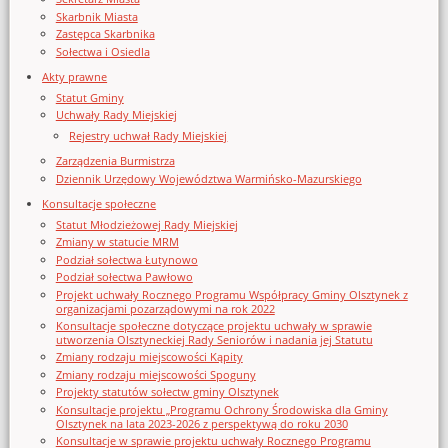
Skarbnik Miasta
Zastępca Skarbnika
Sołectwa i Osiedla
Akty prawne
Statut Gminy
Uchwały Rady Miejskiej
Rejestry uchwał Rady Miejskiej
Zarządzenia Burmistrza
Dziennik Urzędowy Województwa Warmińsko-Mazurskiego
Konsultacje społeczne
Statut Młodzieżowej Rady Miejskiej
Zmiany w statucie MRM
Podział sołectwa Łutynowo
Podział sołectwa Pawłowo
Projekt uchwały Rocznego Programu Współpracy Gminy Olsztynek z
organizacjami pozarządowymi na rok 2022
Konsultacje społeczne dotyczące projektu uchwały w sprawie
utworzenia Olsztyneckiej Rady Seniorów i nadania jej Statutu
Zmiany rodzaju miejscowości Kąpity
Zmiany rodzaju miejscowości Spoguny
Projekty statutów sołectw gminy Olsztynek
Konsultacje projektu „Programu Ochrony Środowiska dla Gminy
Olsztynek na lata 2023-2026 z perspektywą do roku 2030
Konsultacje w sprawie projektu uchwały Rocznego Programu