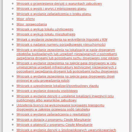
Wniosek o przeniesienie decyzji o warunkach zabudowy
Wniosek o wypis i wyrys z miejscowego planu
Wniosek o wydanie zaświadczenia o braku planu
Wzor_oferty
Wzor_sprawozdania
Wniosek o wykup lokalu użytkowego
Wniosek o wykup lokalu mieszkalnego
Wnisek o wydanie zezwolenia na wykreślenie hipoteki z KW
Wniosek o nadanie numeru porządkowego nieruchomości
Wniosek o wydanie zezwolenia na lokalizację w pasie drogowym
obiektów budowlanych lub urządzeń niezwiązanych z potrzebami
zarządzania drogami lub potrzebami ruchu drogowego oraz reklam
Wniosek o wydanie zezwolenia na zajęcie pasa drogowego w celu
umieszczenia urządzeń infrastruktury technicznej niezwiązanych z
potrzebami zarządzania drogami lub potrzebami ruchu drogowego
Wniosek o wydanie zezwolenia na zajęcie pasa drogowego drogi
gminnej w celu prowadzenia robót
Wniosek o uzgodnienie lokalizacji/przebudowy zjazdu
Wniosek o wydanie dowodu osobistego
Wniosek o wydanie decyzji o ustalenie lokalizacji inwestycji celu
publicznego albo warunków zabudowy
Udzielenia licencji na wykonywanie krajowego transportu
drogowego w zakresie przewozu osób taksówką
Wniosek o wydanie zaświadczenia o rewitalizacji
Wniosek o dotację z programu Ciepłe Mieszkanie
Wniosek o płatność z programu Ciepłe Mieszkanie
Wniosek o wydanie decyzji o środowiskowych uwarunkowaniach