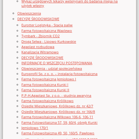
Wykaz urzędowych lekarzy weterynarii do badania mięsa na
użytek własny
Obwieszczenia
DECYZJE ŚRODOWISKOWE
Eurotter Logistyka - Stacja paliw
Farma fotowoltaiczna Waplewo
Tymbark - Zbiornik CO2
Droga Selwa - Lipowo Kurkowskie
Agaplast rozbudowa
Kanalizacja Witramowo
DECYZJE ŚRODOWISKOWE
INFORMACJE O WSZCZĘCIU POSTĘPOWANIA
Obwieszczenia - udział społeczeństwa
Europrofil Sp. z o. o. – instalacja fotowoltaiczna
Farma fotowoltaiczna Jemiołowo I
Farma fotowoltaiczna Kunki I
Farma fotowoltaiczna Kunki II
P.P-H.Agaplast Sp. z o.o. - studnia awaryjna
Farma fotowoltaiczna Królikowo
Osiedle Mieszkaniowe, Królikowo dz. nr 42/7
Osiedle Mieszkaniowe, Królikowo dz. nr 166/8
Farma fotowoltaiczna Wilkowo 106-6, 106-11
Farma Fotowoltaiczna 57, 59, 60/4, obręb Kunki
Jemiołowo 170/1
Farma Fotowoltaiczna 49, 50, 160/5, Pawłowo