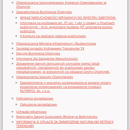
Obwieszczenia Samorządowego Kolegium Odwoławczego w
Olsztynie
Zawiadomienia Burmistrza Olsztynka
WYKAZ NIERUCHOMOŚCI WPISANYCH DO REJESTRU ZABYTKÓW.
Informacja na podstawie art. 37 ust. 1 pkt 2 ustawy o finansach
publicznych - m.in. wykonanie budżetu JST umorzenia pomoc
publiczna.
II Konkurs na realizację zadania publicznego
Obwieszczenia Ministra Infrastruktury i Budwonictwa
Sprzedaż pojazdu Volkswagen Transporter T4
Decyzje Burmistrza Olsztynka
Informacje dla Zarządców Nieruchomości
Zestawienie danych dotyczących czynszów najmu lokali
mieszkalnych, nienależących do publicznego zasobu
mieszkaniowego, w położonych na obszarze Gminy Olsztynek.
Obwieszczenia Starosty Olsztyńskiego
Zawiadomienie o wszczęciu postępowania w sprawie zmiany
pozwolenia zintegrowanego na prowadzenie instalacji
NUTRIPOL Sp. z o.o.
Ogłoszenia sprzedażowe
Ogłoszenia sprzedażowe
Uchwała reklamowa
Regionalny Zarząd Gospodarki Wodnej w Białymstoku
INFORMACJA O OPŁACIE ZA ZMNIEJSZENIE NATURALNEJ RETENCJI
TERENOWEJ