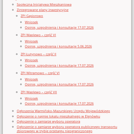
Społeczna Inicjatywa Mieszkaniowa
Zintegrowane plany inwestycyjne
ZPI Gąsiorowo
Wniosek
Opinie, uzgodnienia i konsultacje 17.07.2026
ZPI Waplewo – część VI
Wniosek
Opinie, uzgodnienia i konsultacje 5.06.2026
ZPI Łutynowo – część II
Wniosek
Opinie, uzgodnienia i konsultacje 17.07.2026
ZPI Witramowo – część VI
Wniosek
Opinie, uzgodnienia i konsultacje 17.07.2026
ZPI Waplewo – część VII
Wniosek
Opinie, uzgodnienia i konsultacje 17.07.2026
Ogłoszenia Warmińsko-Mazurskiego Urzędu Wojewódzkiego
Ogłoszenie o najmie lokalu mieszkalnego w Elgnówku
Ogłoszenie o zamiarze wyboru operatora
Ogłoszenie o zamiarze wyboru operatora publicznego transportu
zbiorowego w trybie przetargu nieograniczonego