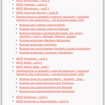
MPZP Witramowo – część IV
MPZP Pawłowo – część IV
MPZP Witramowo – część V
MPZP Olsztynek Wschód – część III
Obwieszczenia w sprawach o warunki zabudowy i lokalizacji
inwestycji celu publicznego – rok wszczęcia sprawy 2025
Budowa sieci niskiego napięcia Mierki
Budowa sieci niskiego napięcia Pawłowo
Budowa kanalizacji sanitarnej Elgnówko, Gaj, Łęciny,
Świętajny, Tolejny, Wigwałd, Wilkowo, Zawady
Budowa wodociągu Waplewo-Witramowo
Budowa wodociągu Królikowo
Budowa sieci wodociągowej Swaderki-Lipowo Kurkowskie
Budowa wodociągu i kanalizacji Witramowo
MPZP Jemiołowo - część II
MPZP Mierki - część V
MPZP Warlity Małe - część I
Obwieszczenia w sprawach o warunki zabudowy i lokalizacji
inwestycji celu publicznego – rok wszczęcia sprawy 2026
Budowa drogi dla rowerów Mierki – Swaderki - Etap 1
Budowa sieci elektroenergetycznej Królikowo
Budowa sieci elektroenergetycznej Marózek
Budowa sieci elektroenergetycznej Jemiołowo
MPZP Królikowo – część II
MPZP Olsztynek ul. Daszyńskiego – część III