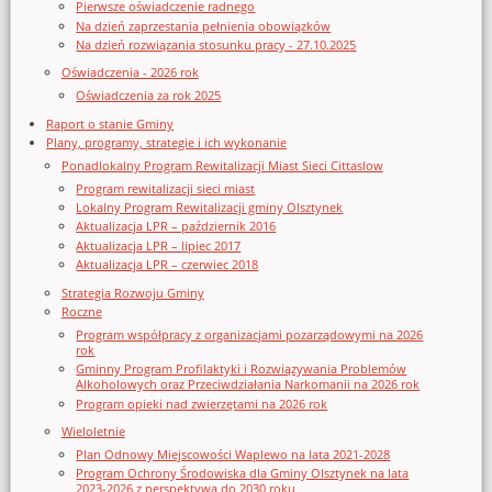
Pierwsze oświadczenie radnego
Na dzień zaprzestania pełnienia obowiązków
Na dzień rozwiązania stosunku pracy - 27.10.2025
Oświadczenia - 2026 rok
Oświadczenia za rok 2025
Raport o stanie Gminy
Plany, programy, strategie i ich wykonanie
Ponadlokalny Program Rewitalizacji Miast Sieci Cittaslow
Program rewitalizacji sieci miast
Lokalny Program Rewitalizacji gminy Olsztynek
Aktualizacja LPR – październik 2016
Aktualizacja LPR – lipiec 2017
Aktualizacja LPR – czerwiec 2018
Strategia Rozwoju Gminy
Roczne
Program współpracy z organizacjami pozarządowymi na 2026
rok
Gminny Program Profilaktyki i Rozwiązywania Problemów
Alkoholowych oraz Przeciwdziałania Narkomanii na 2026 rok
Program opieki nad zwierzętami na 2026 rok
Wieloletnie
Plan Odnowy Miejscowości Waplewo na lata 2021-2028
Program Ochrony Środowiska dla Gminy Olsztynek na lata
2023-2026 z perspektywą do 2030 roku