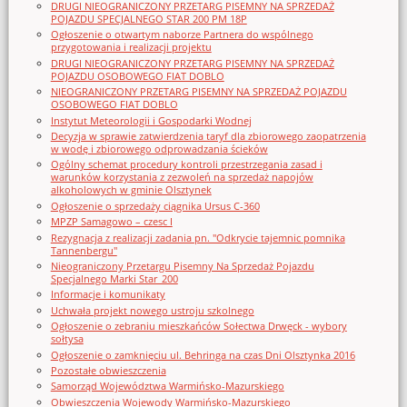
DRUGI NIEOGRANICZONY PRZETARG PISEMNY NA SPRZEDAŻ
POJAZDU SPECJALNEGO STAR 200 PM 18P
Ogłoszenie o otwartym naborze Partnera do wspólnego
przygotowania i realizacji projektu
DRUGI NIEOGRANICZONY PRZETARG PISEMNY NA SPRZEDAŻ
POJAZDU OSOBOWEGO FIAT DOBLO
NIEOGRANICZONY PRZETARG PISEMNY NA SPRZEDAŻ POJAZDU
OSOBOWEGO FIAT DOBLO
Instytut Meteorologii i Gospodarki Wodnej
Decyzja w sprawie zatwierdzenia taryf dla zbiorowego zaopatrzenia
w wodę i zbiorowego odprowadzania ścieków
Ogólny schemat procedury kontroli przestrzegania zasad i
warunków korzystania z zezwoleń na sprzedaż napojów
alkoholowych w gminie Olsztynek
Ogłoszenie o sprzedaży ciągnika Ursus C-360
MPZP Samagowo – czesc I
Rezygnacja z realizacji zadania pn. "Odkrycie tajemnic pomnika
Tannenbergu"
Nieograniczony Przetargu Pisemny Na Sprzedaż Pojazdu
Specjalnego Marki Star_200
Informacje i komunikaty
Uchwała projekt nowego ustroju szkolnego
Ogłoszenie o zebraniu mieszkańców Sołectwa Drwęck - wybory
sołtysa
Ogłoszenie o zamknięciu ul. Behringa na czas Dni Olsztynka 2016
Pozostałe obwieszczenia
Samorząd Województwa Warmińsko-Mazurskiego
Obwieszczenia Wojewody Warmińsko-Mazurskiego