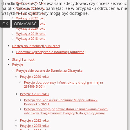
(Tracking Cookies). Możesz sam zdecydować, czy chcesz zezwolić
Wykazy z 2025 roku
na pliki cookie. Należy pamiętać, że w przypadku odrzucenia, nie
Wykazy z 2024 roku
wszystkie funkcje strony mogą być dostępne.
Wykazy z 2023 roku
Wykazy z 2022 roku
OK
ODMAWIAĆ
Wykazy z 2021 roku
Wykazy z 2020 roku
Wykazy z 2019 roku
Wykazy z 2018 roku
Dostęp do informacji publicznej
Ponowne wykorzystanie informacji publicznej
Skargi i wnioski
Petycje
Petycje skierowane do Burmistrza Olsztynka
Petycje z 2020 roku
Petycja dot. poprawy infrastruktury drogi gminnej nr
281409_5.0014
Petycje z 2021 roku
Petycja dot. konkursu: Rodzinne Miejsce Zabaw -
Podwórko NIVEA
Petycja dotycząca poprawy stanu i oznakowania dwóch
odcinków dróg gminnych biegących do granicy gminy
Petycje z 2022 roku
Petycje z 2023 roku