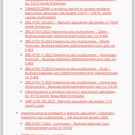
dz. 73/10 obręb Królikowo
OBWIESZCZENIE o wydaniu decyzji w sprawie wydania
warunków zabudowy dla działek 124/15 i 124/16, obręb
Lipowo Kurkowskie
ZBG.6730.129.2021 – Warunki zabudowy dla działki nr 73/24
obręb Królikowo
ZBG.6733.9.2022 Inwestycja celu publicznego – Ząbie –
Budowa kablowej elektroenergetycznej sieci nn 0,4kV
ZBG.6733.10.2022 Inwestycja celu publicznego – Mierki
(kolonia)– Budowa kablowej elektroenergetycznej sieci nn
0,4kV
ZBG.6733.11.2022 Inwestycja celu publicznego – Jemiołowo
(kolonia) – Budowa kablowej elektroenergetycznej sieci nn
0,4kV
ZBG.6733.13.2022 Inwestycja celu publicznego – Kurki –
Budowa kablowej sieci elektroenergetycznej oświetleniowej
nn 0,4kV
ZBG.6733.17.2022 Inwestycja celu publicznego – Gąsiorowo
Olsztyneckie – Budowa elektroenergetycznej sieci nn 0,4 kV
Obwieszczenie o wydaniu decyzji o warunkach zabudowy,
dz. 41/10 obręb Nowa Wieś Ostródzka
GNP.6730.185.2023 - Warunki zabudowy dla działki 1/13
obręb Lutek
Obwieszczenia w sprawach o warunki zabudowy i lokalizacji
inwestycji celu publicznego – rok wszczęcia sprawy 2024
ZBG.6733.1.2024 – Łutynowo – Budowa kablowej sieci
elektroenergetycznej nn 0,4 kV