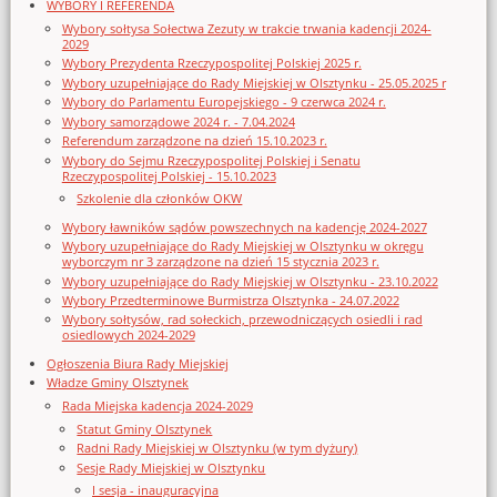
WYBORY I REFERENDA
Wybory sołtysa Sołectwa Zezuty w trakcie trwania kadencji 2024-
2029
Wybory Prezydenta Rzeczypospolitej Polskiej 2025 r.
Wybory uzupełniające do Rady Miejskiej w Olsztynku - 25.05.2025 r
Wybory do Parlamentu Europejskiego - 9 czerwca 2024 r.
Wybory samorządowe 2024 r. - 7.04.2024
Referendum zarządzone na dzień 15.10.2023 r.
Wybory do Sejmu Rzeczypospolitej Polskiej i Senatu
Rzeczypospolitej Polskiej - 15.10.2023
Szkolenie dla członków OKW
Wybory ławników sądów powszechnych na kadencję 2024-2027
Wybory uzupełniające do Rady Miejskiej w Olsztynku w okręgu
wyborczym nr 3 zarządzone na dzień 15 stycznia 2023 r.
Wybory uzupełniające do Rady Miejskiej w Olsztynku - 23.10.2022
Wybory Przedterminowe Burmistrza Olsztynka - 24.07.2022
Wybory sołtysów, rad sołeckich, przewodniczących osiedli i rad
osiedlowych 2024-2029
Ogłoszenia Biura Rady Miejskiej
Władze Gminy Olsztynek
Rada Miejska kadencja 2024-2029
Statut Gminy Olsztynek
Radni Rady Miejskiej w Olsztynku (w tym dyżury)
Sesje Rady Miejskiej w Olsztynku
I sesja - inauguracyjna