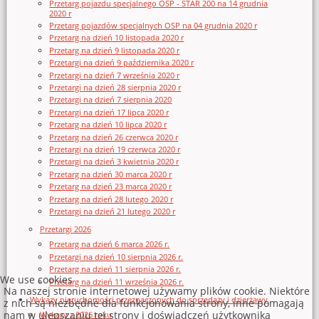
Przetarg pojazdu specjalnego OSP - STAR 200 na 14 grudnia
2020 r
Przetarg pojazdów specjalnych OSP na 04 grudnia 2020 r
Przetarg na dzień 10 listopada 2020 r
Przetarg na dzień 9 listopada 2020 r
Przetargi na dzień 9 października 2020 r
Przetargi na dzień 7 września 2020 r
Przetargi na dzień 28 sierpnia 2020 r
Przetargi na dzień 7 sierpnia 2020
Przetargi na dzień 17 lipca 2020 r
Przetarg na dzień 10 lipca 2020 r
Przetarg na dzień 26 czerwca 2020 r
Przetargi na dzień 19 czerwca 2020 r
Przetargi na dzień 3 kwietnia 2020 r
Przetarg na dzień 30 marca 2020 r
Przetarg na dzień 23 marca 2020 r
Przetarg na dzień 28 lutego 2020 r
Przetargi na dzień 21 lutego 2020 r
Przetargi 2026
Przetarg na dzień 6 marca 2026 r.
Przetargi na dzień 10 sierpnia 2026 r.
Przetarg na dzień 11 sierpnia 2026 r.
We use cookies
Przetarg na dzień 11 września 2026 r.
Na naszej stronie internetowej używamy plików cookie. Niektóre
Wykazy nieruchomości przeznaczonych do sprzedaży i dzierżawy
z nich są niezbędne dla funkcjonowania strony, inne pomagają
nam w ulepszaniu tej strony i doświadczeń użytkownika
Wykazy z 2026 roku