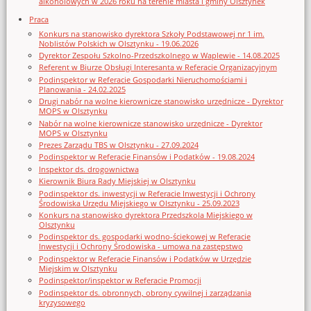
alkoholowych w 2026 roku na terenie miasta i gminy Olsztynek
Praca
Konkurs na stanowisko dyrektora Szkoły Podstawowej nr 1 im.
Noblistów Polskich w Olsztynku - 19.06.2026
Dyrektor Zespołu Szkolno-Przedszkolnego w Waplewie - 14.08.2025
Referent w Biurze Obsługi Interesanta w Referacie Organizacyjnym
Podinspektor w Referacie Gospodarki Nieruchomościami i
Planowania - 24.02.2025
Drugi nabór na wolne kierownicze stanowisko urzędnicze - Dyrektor
MOPS w Olsztynku
Nabór na wolne kierownicze stanowisko urzędnicze - Dyrektor
MOPS w Olsztynku
Prezes Zarządu TBS w Olsztynku - 27.09.2024
Podinspektor w Referacie Finansów i Podatków - 19.08.2024
Inspektor ds. drogownictwa
Kierownik Biura Rady Miejskiej w Olsztynku
Podinspektor ds. inwestycji w Referacie Inwestycji i Ochrony
Środowiska Urzędu Miejskiego w Olsztynku - 25.09.2023
Konkurs na stanowisko dyrektora Przedszkola Miejskiego w
Olsztynku
Podinspektor ds. gospodarki wodno-ściekowej w Referacie
Inwestycji i Ochrony Środowiska - umowa na zastępstwo
Podinspektor w Referacie Finansów i Podatków w Urzędzie
Miejskim w Olsztynku
Podinspektor/inspektor w Referacie Promocji
Podinspektor ds. obronnych, obrony cywilnej i zarządzania
kryzysowego