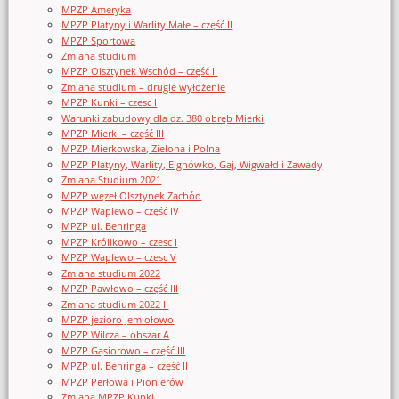
MPZP Ameryka
MPZP Platyny i Warlity Małe – część II
MPZP Sportowa
Zmiana studium
MPZP Olsztynek Wschód – część II
Zmiana studium – drugie wyłożenie
MPZP Kunki – czesc I
Warunki zabudowy dla dz. 380 obręb Mierki
MPZP Mierki – część III
MPZP Mierkowska, Zielona i Polna
MPZP Platyny, Warlity, Elgnówko, Gaj, Wigwałd i Zawady
Zmiana Studium 2021
MPZP węzeł Olsztynek Zachód
MPZP Waplewo – część IV
MPZP ul. Behringa
MPZP Królikowo – czesc I
MPZP Waplewo – czesc V
Zmiana studium 2022
MPZP Pawłowo – część III
Zmiana studium 2022 II
MPZP jezioro Jemiołowo
MPZP Wilcza – obszar A
MPZP Gąsiorowo – część III
MPZP ul. Behringa – część II
MPZP Perłowa i Pionierów
Zmiana MPZP Kunki