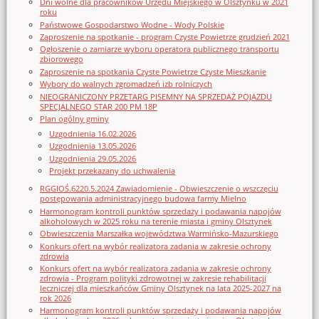
Dni wolne dla pracowników Urzędu Miejskiego w Olsztynku w 2021
roku
Państwowe Gospodarstwo Wodne - Wody Polskie
Zaproszenie na spotkanie - program Czyste Powietrze grudzień 2021
Ogłoszenie o zamiarze wyboru operatora publicznego transportu
zbiorowego
Zaproszenie na spotkania Czyste Powietrze Czyste Mieszkanie
Wybory do walnych zgromadzeń izb rolniczych
NIEOGRANICZONY PRZETARG PISEMNY NA SPRZEDAŻ POJAZDU
SPECJALNEGO STAR 200 PM 18P
Plan ogólny gminy
Uzgodnienia 16.02.2026
Uzgodnienia 13.05.2026
Uzgodnienia 29.05.2026
Projekt przekazany do uchwalenia
RGGIOŚ.6220.5.2024 Zawiadomienie - Obwieszczenie o wszczęciu
postępowania administracyjnego budowa farmy Mielno
Harmonogram kontroli punktów sprzedaży i podawania napojów
alkoholowych w 2025 roku na terenie miasta i gminy Olsztynek
Obwieszczenia Marszałka województwa Warmińsko-Mazurskiego
Konkurs ofert na wybór realizatora zadania w zakresie ochrony
zdrowia
Konkurs ofert na wybór realizatora zadania w zakresie ochrony
zdrowia - Program polityki zdrowotnej w zakresie rehabilitacji
leczniczej dla mieszkańców Gminy Olsztynek na lata 2025-2027 na
rok 2026
Harmonogram kontroli punktów sprzedaży i podawania napojów