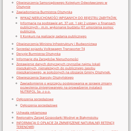
Obwieszczenia Samorządowego Kolegium Odwoławczego w
Olsztynie
Zawiadomienia Burmistrza Olsztynka
WYKAZ NIERUCHOMOŚCI WPISANYCH DO REJESTRU ZABYTKÓW.
Informacja na podstawie art. 37 ust. 1 pkt 2 ustawy o finansach
publicznych - m.in. wykonanie budżetu JST umorzenia pomoc
publiczna.
II Konkurs na realizację zadania publicznego
Obwieszczenia Ministra Infrastruktury i Budwonictwa
Sprzedaż pojazdu Volkswagen Transporter T4
Decyzje Burmistrza Olsztynka
Informacje dla Zarządców Nieruchomości
Zestawienie danych dotyczących czynszów najmu lokali
mieszkalnych, nienależących do publicznego zasobu
mieszkaniowego, w położonych na obszarze Gminy Olsztynek.
Obwieszczenia Starosty Olsztyńskiego
Zawiadomienie o wszczęciu postępowania w sprawie zmiany
pozwolenia zintegrowanego na prowadzenie instalacji
NUTRIPOL Sp. z o.o.
Ogłoszenia sprzedażowe
Ogłoszenia sprzedażowe
Uchwała reklamowa
Regionalny Zarząd Gospodarki Wodnej w Białymstoku
INFORMACJA O OPŁACIE ZA ZMNIEJSZENIE NATURALNEJ RETENCJI
TERENOWEJ