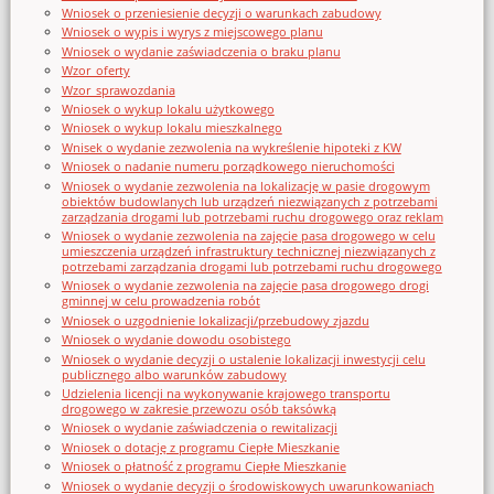
Wniosek o przeniesienie decyzji o warunkach zabudowy
Wniosek o wypis i wyrys z miejscowego planu
Wniosek o wydanie zaświadczenia o braku planu
Wzor_oferty
Wzor_sprawozdania
Wniosek o wykup lokalu użytkowego
Wniosek o wykup lokalu mieszkalnego
Wnisek o wydanie zezwolenia na wykreślenie hipoteki z KW
Wniosek o nadanie numeru porządkowego nieruchomości
Wniosek o wydanie zezwolenia na lokalizację w pasie drogowym
obiektów budowlanych lub urządzeń niezwiązanych z potrzebami
zarządzania drogami lub potrzebami ruchu drogowego oraz reklam
Wniosek o wydanie zezwolenia na zajęcie pasa drogowego w celu
umieszczenia urządzeń infrastruktury technicznej niezwiązanych z
potrzebami zarządzania drogami lub potrzebami ruchu drogowego
Wniosek o wydanie zezwolenia na zajęcie pasa drogowego drogi
gminnej w celu prowadzenia robót
Wniosek o uzgodnienie lokalizacji/przebudowy zjazdu
Wniosek o wydanie dowodu osobistego
Wniosek o wydanie decyzji o ustalenie lokalizacji inwestycji celu
publicznego albo warunków zabudowy
Udzielenia licencji na wykonywanie krajowego transportu
drogowego w zakresie przewozu osób taksówką
Wniosek o wydanie zaświadczenia o rewitalizacji
Wniosek o dotację z programu Ciepłe Mieszkanie
Wniosek o płatność z programu Ciepłe Mieszkanie
Wniosek o wydanie decyzji o środowiskowych uwarunkowaniach