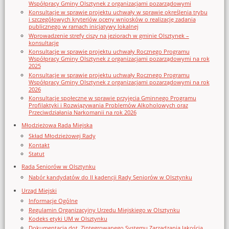
Współpracy Gminy Olsztynek z organizacjami pozarządowymi
Konsultacje w sprawie projektu uchwały w sprawie określenia trybu
i szczegółowych kryteriów oceny wniosków o realizację zadania
publicznego w ramach inicjatywy lokalnej
Wprowadzenie strefy ciszy na jeziorach w gminie Olsztynek –
konsultacje
Konsultacje w sprawie projektu uchwały Rocznego Programu
Współpracy Gminy Olsztynek z organizacjami pozarządowymi na rok
2025
Konsultacje w sprawie projektu uchwały Rocznego Programu
Współpracy Gminy Olsztynek z organizacjami pozarządowymi na rok
2026
Konsultacje społeczne w sprawie przyjęcia Gminnego Programu
Profilaktyki i Rozwiązywania Problemów Alkoholowych oraz
Przeciwdziałania Narkomanii na rok 2026
Młodzieżowa Rada Miejska
Skład Młodzieżowej Rady
Kontakt
Statut
Rada Seniorów w Olsztynku
Nabór kandydatów do II kadencji Rady Seniorów w Olsztynku
Urząd Miejski
Informacje Ogólne
Regulamin Organizacyjny Urzedu Miejskiego w Olsztynku
Kodeks etyki UM w Olsztynku
Dokumentacja dot. Zintegrowanego Systemu Zarządzania Jakością