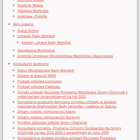
Skarbnik Miasta
Zastępca Skarbnika
Sołectwa i Osiedla
Akty prawne
Statut Gminy
Uchwały Rady Miejskiej
Rejestry uchwał Rady Miejskiej
Zarządzenia Burmistrza
Dziennik Urzędowy Województwa Warmińsko-Mazurskiego
Konsultacje społeczne
Statut Młodzieżowej Rady Miejskiej
Zmiany w statucie MRM
Podział sołectwa Łutynowo
Podział sołectwa Pawłowo
Projekt uchwały Rocznego Programu Współpracy Gminy Olsztynek z
organizacjami pozarządowymi na rok 2022
Konsultacje społeczne dotyczące projektu uchwały w sprawie
utworzenia Olsztyneckiej Rady Seniorów i nadania jej Statutu
Zmiany rodzaju miejscowości Kąpity
Zmiany rodzaju miejscowości Spoguny
Projekty statutów sołectw gminy Olsztynek
Konsultacje projektu „Programu Ochrony Środowiska dla Gminy
Olsztynek na lata 2023-2026 z perspektywą do roku 2030
Konsultacje w sprawie projektu uchwały Rocznego Programu