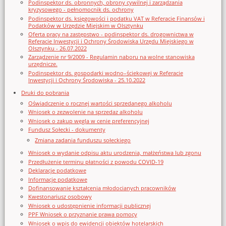
Podinspektor ds. obronnych, obrony cywilnej i zarządzania
kryzysowego - pełnomocnik ds. ochrony
Podinspektor ds. księgowości i podatku VAT w Referacie Finansów i
Podatków w Urzędzie Miejskim w Olsztynku
Oferta pracy na zastępstwo - podinspektor ds. drogownictwa w
Referacie Inwestycji i Ochrony Środowiska Urzędu Miejskiego w
Olsztynku - 26.07.2022
Zarządzenie nr 9/2009 - Regulamin naboru na wolne stanowiska
urzędnicze.
Podinspektor ds. gospodarki wodno–ściekowej w Referacie
Inwestycji i Ochrony Środowiska - 25.10.2022
Druki do pobrania
Oświadczenie o rocznej wartości sprzedanego alkoholu
Wniosek o zezwolenie na sprzedaz alkoholu
Wniosek o zakup węgla w cenie preferencyjnej
Fundusz Sołecki - dokumenty
Zmiana zadania funduszu sołeckiego
Wniosek o wydanie odpisu aktu urodzenia, małżeństwa lub zgonu
Przedłużenie terminu płatności z powodu COVID-19
Deklaracje podatkowe
Informacje podatkowe
Dofinansowanie kształcenia młodocianych pracowników
Kwestonariusz osobowy
Wniosek o udostępnienie informacji publicznej
PPF Wniosek o przyznanie prawa pomocy
Wniosek o wpis do ewidencji obiektów hotelarskich