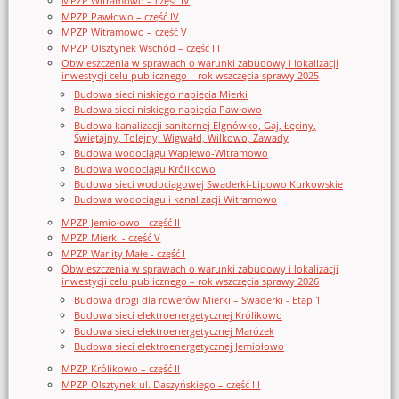
MPZP Witramowo – część IV
MPZP Pawłowo – część IV
MPZP Witramowo – część V
MPZP Olsztynek Wschód – część III
Obwieszczenia w sprawach o warunki zabudowy i lokalizacji
inwestycji celu publicznego – rok wszczęcia sprawy 2025
Budowa sieci niskiego napięcia Mierki
Budowa sieci niskiego napięcia Pawłowo
Budowa kanalizacji sanitarnej Elgnówko, Gaj, Łęciny,
Świętajny, Tolejny, Wigwałd, Wilkowo, Zawady
Budowa wodociągu Waplewo-Witramowo
Budowa wodociągu Królikowo
Budowa sieci wodociągowej Swaderki-Lipowo Kurkowskie
Budowa wodociągu i kanalizacji Witramowo
MPZP Jemiołowo - część II
MPZP Mierki - część V
MPZP Warlity Małe - część I
Obwieszczenia w sprawach o warunki zabudowy i lokalizacji
inwestycji celu publicznego – rok wszczęcia sprawy 2026
Budowa drogi dla rowerów Mierki – Swaderki - Etap 1
Budowa sieci elektroenergetycznej Królikowo
Budowa sieci elektroenergetycznej Marózek
Budowa sieci elektroenergetycznej Jemiołowo
MPZP Królikowo – część II
MPZP Olsztynek ul. Daszyńskiego – część III