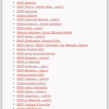
MPZP Ameryka
MPZP Platyny i Warlity Małe – część II
MPZP Sportowa
Zmiana studium
MPZP Olsztynek Wschód – część II
Zmiana studium – drugie wyłożenie
MPZP Kunki – czesc I
Warunki zabudowy dla dz. 380 obręb Mierki
MPZP Mierki – część III
MPZP Mierkowska, Zielona i Polna
MPZP Platyny, Warlity, Elgnówko, Gaj, Wigwałd i Zawady
Zmiana Studium 2021
MPZP węzeł Olsztynek Zachód
MPZP Waplewo – część IV
MPZP ul. Behringa
MPZP Królikowo – czesc I
MPZP Waplewo – czesc V
Zmiana studium 2022
MPZP Pawłowo – część III
Zmiana studium 2022 II
MPZP jezioro Jemiołowo
MPZP Wilcza – obszar A
MPZP Gąsiorowo – część III
MPZP ul. Behringa – część II
MPZP Perłowa i Pionierów
Zmiana MPZP Kunki