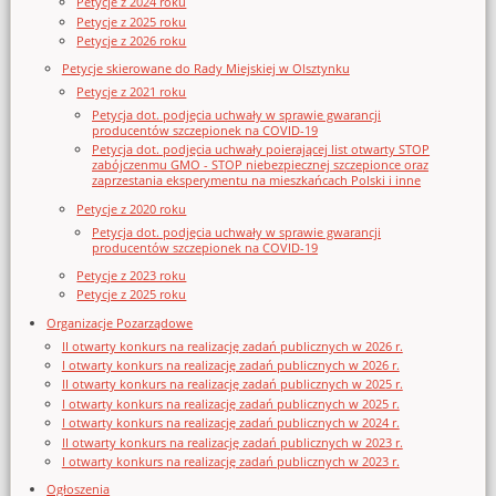
Petycje z 2024 roku
Petycje z 2025 roku
Petycje z 2026 roku
Petycje skierowane do Rady Miejskiej w Olsztynku
Petycje z 2021 roku
Petycja dot. podjęcia uchwały w sprawie gwarancji
producentów szczepionek na COVID-19
Petycja dot. podjęcia uchwały poierającej list otwarty STOP
zabójczenmu GMO - STOP niebezpiecznej szczepionce oraz
zaprzestania eksperymentu na mieszkańcach Polski i inne
Petycje z 2020 roku
Petycja dot. podjęcia uchwały w sprawie gwarancji
producentów szczepionek na COVID-19
Petycje z 2023 roku
Petycje z 2025 roku
Organizacje Pozarządowe
II otwarty konkurs na realizację zadań publicznych w 2026 r.
I otwarty konkurs na realizację zadań publicznych w 2026 r.
II otwarty konkurs na realizację zadań publicznych w 2025 r.
I otwarty konkurs na realizację zadań publicznych w 2025 r.
I otwarty konkurs na realizację zadań publicznych w 2024 r.
II otwarty konkurs na realizację zadań publicznych w 2023 r.
I otwarty konkurs na realizację zadań publicznych w 2023 r.
Ogłoszenia