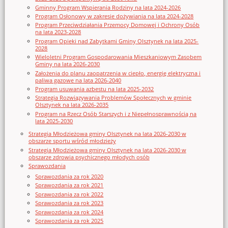
Gminny Program Wspierania Rodziny na lata 2024-2026
Program Osłonowy w zakresie dożywiania na lata 2024-2028
Program Przeciwdziałania Przemocy Domowej i Ochrony Osób
na lata 2023-2028
Program Opieki nad Zabytkami Gminy Olsztynek na lata 2025-
2028
Wieloletni Program Gospodarowania Mieszkaniowym Zasobem
Gminy na lata 2026-2030
Założenia do planu zaopatrzenia w ciepło, energię elektryczna i
paliwa gazowe na lata 2026-2040
Program usuwania azbestu na lata 2025-2032
Strategia Rozwiązywania Problemów Społecznych w gminie
Olsztynek na lata 2026-2035
Program na Rzecz Osób Starszych i z Niepełnosprawnością na
lata 2025-2030
Strategia Młodzieżowa gminy Olsztynek na lata 2026-2030 w
obszarze sportu wśród młodzieży
Strategia Młodzieżowa gminy Olsztynek na lata 2026-2030 w
obszarze zdrowia psychicznego młodych osób
Sprawozdania
Sprawozdania za rok 2020
Sprawozdania za rok 2021
Sprawozdania za rok 2022
Sprawozdania za rok 2023
Sprawozdania za rok 2024
Sprawozdania za rok 2025