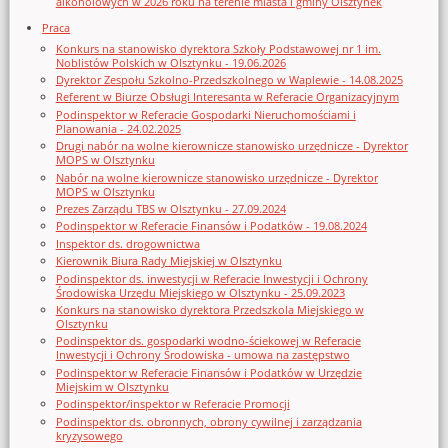
alkoholowych w 2026 roku na terenie miasta i gminy Olsztynek
Praca
Konkurs na stanowisko dyrektora Szkoły Podstawowej nr 1 im.
Noblistów Polskich w Olsztynku - 19.06.2026
Dyrektor Zespołu Szkolno-Przedszkolnego w Waplewie - 14.08.2025
Referent w Biurze Obsługi Interesanta w Referacie Organizacyjnym
Podinspektor w Referacie Gospodarki Nieruchomościami i
Planowania - 24.02.2025
Drugi nabór na wolne kierownicze stanowisko urzędnicze - Dyrektor
MOPS w Olsztynku
Nabór na wolne kierownicze stanowisko urzędnicze - Dyrektor
MOPS w Olsztynku
Prezes Zarządu TBS w Olsztynku - 27.09.2024
Podinspektor w Referacie Finansów i Podatków - 19.08.2024
Inspektor ds. drogownictwa
Kierownik Biura Rady Miejskiej w Olsztynku
Podinspektor ds. inwestycji w Referacie Inwestycji i Ochrony
Środowiska Urzędu Miejskiego w Olsztynku - 25.09.2023
Konkurs na stanowisko dyrektora Przedszkola Miejskiego w
Olsztynku
Podinspektor ds. gospodarki wodno-ściekowej w Referacie
Inwestycji i Ochrony Środowiska - umowa na zastępstwo
Podinspektor w Referacie Finansów i Podatków w Urzędzie
Miejskim w Olsztynku
Podinspektor/inspektor w Referacie Promocji
Podinspektor ds. obronnych, obrony cywilnej i zarządzania
kryzysowego