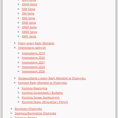
XXVIII Sesja
XXIX Sesja
XXX Sesja
XXXI Sesja
XXXII Sesja
XXXIII Sesja
XXXIV Sesja
XXXV Sesja
Plany pracy Rady Miejskiej
Interpelacje radnych
Interpelacje 2019
Interpelacje 2020
Interpelacje 2021
Interpelacje 2024
Interpelacje 2026
Sprawozdanie z pracy Rady Miejskiej w Olsztynku
Komisje Rady Miejskiej w Olsztynku
Komisja Rewizyjna
Komisja Gospodarki i Budżetu
Komisja Spraw Społecznych
Komisja Skarg, Wniosków i Petycji
Burmistrz Olsztynka
Zastępca Burmistrza Olsztynka
Sekretarz Miasta