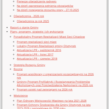
Pierwsze oświadczenie radnego
Na dzień zaprzestania pełnienia obowiązków
Na dzień rozwiązania stosunku pracy - 27.10.2025
Oświadczenia - 2026 rok
Oświadczenia za rok 2025
Raport o stanie Gminy
Plany, programy, strategie i ich wykonanie
Ponadlokalny Program Rewitalizacji Miast Sieci Cittaslow
Program rewitalizacji sieci miast
Lokalny Program Rewitalizacji gminy Olsztynek
Aktualizacja LPR – październik 2016
Aktualizacja LPR – lipiec 2017
Aktualizacja LPR – czerwiec 2018
Strategia Rozwoju Gminy
Roczne
Program współpracy z organizacjami pozarządowymi na 2026
rok
Gminny Program Profilaktyki i Rozwiązywania Problemów
Alkoholowych oraz Przeciwdziałania Narkomanii na 2026 rok
Program opieki nad zwierzętami na 2026 rok
Wieloletnie
Plan Odnowy Miejscowości Waplewo na lata 2021-2028
Program Ochrony Środowiska dla Gminy Olsztynek na lata
2023-2026 z perspektywą do 2030 roku