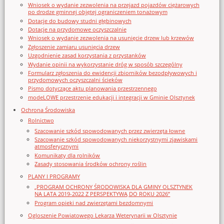
Wniosek o wydanie zezwolenia na przejazd pojazdów ciężarowych
po drodze gminnej objętej ograniczeniem tonażowym
Dotacje do budowy studni głębinowych
Dotacje na przydomowe oczyszczalnie
Wniosek o wydanie zezwolenia na usunięcie drzew lub krzewów
Zgłoszenie zamiaru usunięcia drzew
Uzgodnienie zasad korzystania z przystanków
Wydanie opinii na wykorzystanie dróg w sposób szczególny
Formularz zgłoszenia do ewidencji zbiorników bezodpływowych i
przydomowych oczyszczalni ścieków
Pismo dotyczące aktu planowania przestrzennego
modeLOWE przestrzenie edukacji i integracji w Gminie Olsztynek
Ochrona Środowiska
Rolnictwo
Szacowanie szkód spowodowanych przez zwierzęta łowne
Szacowanie szkód spowodowanych niekorzystnymi zjawiskami
atmosferycznymi
Komunikaty dla rolników
Zasady stosowania środków ochrony roślin
PLANY I PROGRAMY
„PROGRAM OCHRONY ŚRODOWISKA DLA GMINY OLSZTYNEK
NA LATA 2019-2022 Z PERSPEKTYWĄ DO ROKU 2026”
Program opieki nad zwierzętami bezdomnymi
Ogloszenie Powiatowego Lekarza Weterynarii w Olsztynie