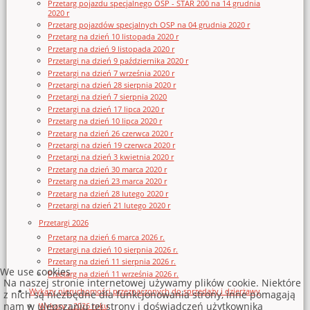
Przetarg pojazdu specjalnego OSP - STAR 200 na 14 grudnia
2020 r
Przetarg pojazdów specjalnych OSP na 04 grudnia 2020 r
Przetarg na dzień 10 listopada 2020 r
Przetarg na dzień 9 listopada 2020 r
Przetargi na dzień 9 października 2020 r
Przetargi na dzień 7 września 2020 r
Przetargi na dzień 28 sierpnia 2020 r
Przetargi na dzień 7 sierpnia 2020
Przetargi na dzień 17 lipca 2020 r
Przetarg na dzień 10 lipca 2020 r
Przetarg na dzień 26 czerwca 2020 r
Przetargi na dzień 19 czerwca 2020 r
Przetargi na dzień 3 kwietnia 2020 r
Przetarg na dzień 30 marca 2020 r
Przetarg na dzień 23 marca 2020 r
Przetarg na dzień 28 lutego 2020 r
Przetargi na dzień 21 lutego 2020 r
Przetargi 2026
Przetarg na dzień 6 marca 2026 r.
Przetargi na dzień 10 sierpnia 2026 r.
Przetarg na dzień 11 sierpnia 2026 r.
We use cookies
Przetarg na dzień 11 września 2026 r.
Na naszej stronie internetowej używamy plików cookie. Niektóre
Wykazy nieruchomości przeznaczonych do sprzedaży i dzierżawy
z nich są niezbędne dla funkcjonowania strony, inne pomagają
nam w ulepszaniu tej strony i doświadczeń użytkownika
Wykazy z 2026 roku