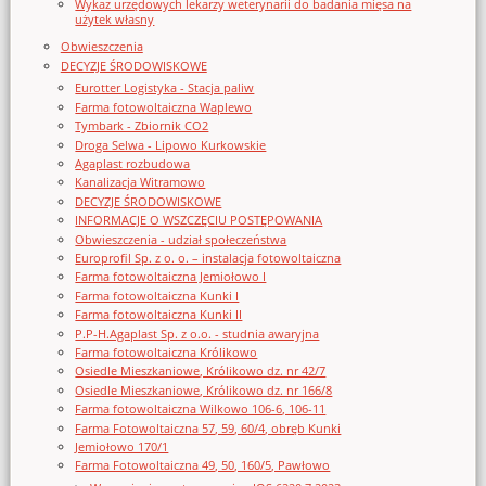
Wykaz urzędowych lekarzy weterynarii do badania mięsa na
użytek własny
Obwieszczenia
DECYZJE ŚRODOWISKOWE
Eurotter Logistyka - Stacja paliw
Farma fotowoltaiczna Waplewo
Tymbark - Zbiornik CO2
Droga Selwa - Lipowo Kurkowskie
Agaplast rozbudowa
Kanalizacja Witramowo
DECYZJE ŚRODOWISKOWE
INFORMACJE O WSZCZĘCIU POSTĘPOWANIA
Obwieszczenia - udział społeczeństwa
Europrofil Sp. z o. o. – instalacja fotowoltaiczna
Farma fotowoltaiczna Jemiołowo I
Farma fotowoltaiczna Kunki I
Farma fotowoltaiczna Kunki II
P.P-H.Agaplast Sp. z o.o. - studnia awaryjna
Farma fotowoltaiczna Królikowo
Osiedle Mieszkaniowe, Królikowo dz. nr 42/7
Osiedle Mieszkaniowe, Królikowo dz. nr 166/8
Farma fotowoltaiczna Wilkowo 106-6, 106-11
Farma Fotowoltaiczna 57, 59, 60/4, obręb Kunki
Jemiołowo 170/1
Farma Fotowoltaiczna 49, 50, 160/5, Pawłowo