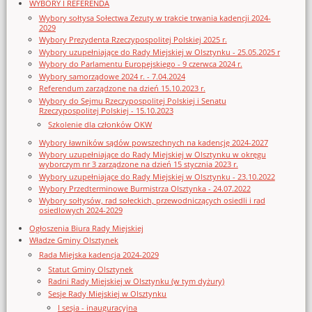
WYBORY I REFERENDA
Wybory sołtysa Sołectwa Zezuty w trakcie trwania kadencji 2024-
2029
Wybory Prezydenta Rzeczypospolitej Polskiej 2025 r.
Wybory uzupełniające do Rady Miejskiej w Olsztynku - 25.05.2025 r
Wybory do Parlamentu Europejskiego - 9 czerwca 2024 r.
Wybory samorządowe 2024 r. - 7.04.2024
Referendum zarządzone na dzień 15.10.2023 r.
Wybory do Sejmu Rzeczypospolitej Polskiej i Senatu
Rzeczypospolitej Polskiej - 15.10.2023
Szkolenie dla członków OKW
Wybory ławników sądów powszechnych na kadencję 2024-2027
Wybory uzupełniające do Rady Miejskiej w Olsztynku w okręgu
wyborczym nr 3 zarządzone na dzień 15 stycznia 2023 r.
Wybory uzupełniające do Rady Miejskiej w Olsztynku - 23.10.2022
Wybory Przedterminowe Burmistrza Olsztynka - 24.07.2022
Wybory sołtysów, rad sołeckich, przewodniczących osiedli i rad
osiedlowych 2024-2029
Ogłoszenia Biura Rady Miejskiej
Władze Gminy Olsztynek
Rada Miejska kadencja 2024-2029
Statut Gminy Olsztynek
Radni Rady Miejskiej w Olsztynku (w tym dyżury)
Sesje Rady Miejskiej w Olsztynku
I sesja - inauguracyjna