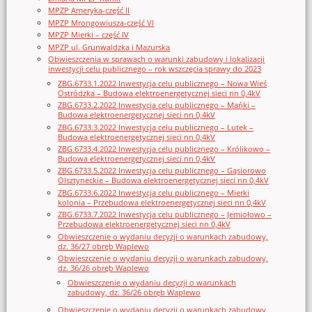
MPZP Ameryka-część II
MPZP Mrongowiusza-część VI
MPZP Mierki – część IV
MPZP ul. Grunwaldzka i Mazurska
Obwieszczenia w sprawach o warunki zabudowy i lokalizacji
inwestycji celu publicznego – rok wszczęcia sprawy do 2023
ZBG.6733.1.2022 Inwestycja celu publicznego – Nowa Wieś
Ostródzka – Budowa elektroenergetycznej sieci nn 0,4kV
ZBG.6733.2.2022 Inwestycja celu publicznego – Mańki –
Budowa elektroenergetycznej sieci nn 0,4kV
ZBG.6733.3.2022 Inwestycja celu publicznego – Lutek –
Budowa elektroenergetycznej sieci nn 0,4kV
ZBG.6733.4.2022 Inwestycja celu publicznego – Królikowo –
Budowa elektroenergetycznej sieci nn 0,4kV
ZBG.6733.5.2022 Inwestycja celu publicznego – Gąsiorowo
Olsztyneckie – Budowa elektroenergetycznej sieci nn 0,4kV
ZBG.6733.6.2022 Inwestycja celu publicznego – Mierki
kolonia – Przebudowa elektroenergetycznej sieci nn 0,4kV
ZBG.6733.7.2022 Inwestycja celu publicznego – Jemiołowo –
Przebudowa elektroenergetycznej sieci nn 0,4kV
Obwieszczenie o wydaniu decyzji o warunkach zabudowy,
dz. 36/27 obręb Waplewo
Obwieszczenie o wydaniu decyzji o warunkach zabudowy,
dz. 36/26 obręb Waplewo
Obwieszczenie o wydaniu decyzji o warunkach
zabudowy, dz. 36/26 obręb Waplewo
Obwieszczenie o wydaniu decyzji o warunkach zabudowy,