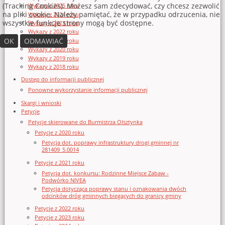
(Tracking Cookies). Możesz sam zdecydować, czy chcesz zezwolić
Wykazy z 2025 roku
na pliki cookie. Należy pamiętać, że w przypadku odrzucenia, nie
Wykazy z 2024 roku
wszystkie funkcje strony mogą być dostępne.
Wykazy z 2023 roku
Wykazy z 2022 roku
OK
ODMAWIAĆ
Wykazy z 2021 roku
Wykazy z 2020 roku
Wykazy z 2019 roku
Wykazy z 2018 roku
Dostęp do informacji publicznej
Ponowne wykorzystanie informacji publicznej
Skargi i wnioski
Petycje
Petycje skierowane do Burmistrza Olsztynka
Petycje z 2020 roku
Petycja dot. poprawy infrastruktury drogi gminnej nr
281409_5.0014
Petycje z 2021 roku
Petycja dot. konkursu: Rodzinne Miejsce Zabaw -
Podwórko NIVEA
Petycja dotycząca poprawy stanu i oznakowania dwóch
odcinków dróg gminnych biegących do granicy gminy
Petycje z 2022 roku
Petycje z 2023 roku