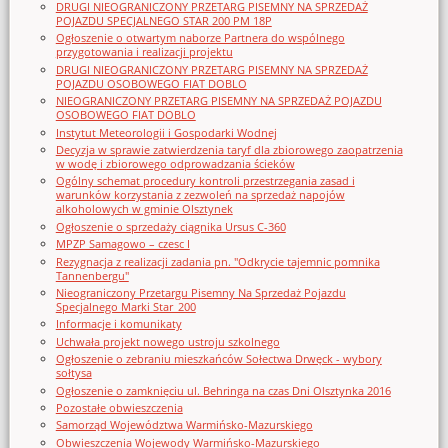
DRUGI NIEOGRANICZONY PRZETARG PISEMNY NA SPRZEDAŻ
POJAZDU SPECJALNEGO STAR 200 PM 18P
Ogłoszenie o otwartym naborze Partnera do wspólnego
przygotowania i realizacji projektu
DRUGI NIEOGRANICZONY PRZETARG PISEMNY NA SPRZEDAŻ
POJAZDU OSOBOWEGO FIAT DOBLO
NIEOGRANICZONY PRZETARG PISEMNY NA SPRZEDAŻ POJAZDU
OSOBOWEGO FIAT DOBLO
Instytut Meteorologii i Gospodarki Wodnej
Decyzja w sprawie zatwierdzenia taryf dla zbiorowego zaopatrzenia
w wodę i zbiorowego odprowadzania ścieków
Ogólny schemat procedury kontroli przestrzegania zasad i
warunków korzystania z zezwoleń na sprzedaż napojów
alkoholowych w gminie Olsztynek
Ogłoszenie o sprzedaży ciągnika Ursus C-360
MPZP Samagowo – czesc I
Rezygnacja z realizacji zadania pn. "Odkrycie tajemnic pomnika
Tannenbergu"
Nieograniczony Przetargu Pisemny Na Sprzedaż Pojazdu
Specjalnego Marki Star_200
Informacje i komunikaty
Uchwała projekt nowego ustroju szkolnego
Ogłoszenie o zebraniu mieszkańców Sołectwa Drwęck - wybory
sołtysa
Ogłoszenie o zamknięciu ul. Behringa na czas Dni Olsztynka 2016
Pozostałe obwieszczenia
Samorząd Województwa Warmińsko-Mazurskiego
Obwieszczenia Wojewody Warmińsko-Mazurskiego