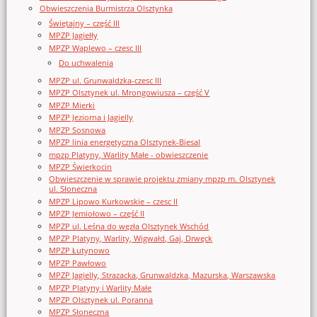
Obwieszczenia Burmistrza Olsztynka
Świętajny – część III
MPZP Jagiełły
MPZP Waplewo – czesc III
Do uchwalenia
MPZP ul. Grunwaldzka-czesc III
MPZP Olsztynek ul. Mrongowiusza – część V
MPZP Mierki
MPZP Jeziorna i Jagielly
MPZP Sosnowa
MPZP linia energetyczna Olsztynek-Biesal
mpzp Platyny, Warlity Małe - obwieszczenie
MPZP Świerkocin
Obwieszczenie w sprawie projektu zmiany mpzp m. Olsztynek
ul. Słoneczna
MPZP Lipowo Kurkowskie – czesc II
MPZP Jemiołowo – część II
MPZP ul. Leśna do węzła Olsztynek Wschód
MPZP Platyny, Warlity, Wigwałd, Gaj, Drwęck
MPZP Łutynowo
MPZP Pawłowo
MPZP Jagielly, Strazacka, Grunwaldzka, Mazurska, Warszawska
MPZP Platyny i Warlity Małe
MPZP Olsztynek ul. Poranna
MPZP Słoneczna