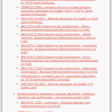
dz. 73/10 obręb Królikowo
OBWIESZCZENIE o wydaniu decyzji w sprawie wydania
warunków zabudowy dla działek 124/15 i 124/16, obręb
Lipowo Kurkowskie
ZBG.6730.129.2021 – Warunki zabudowy dla działki nr 73/24
obręb Królikowo
ZBG.6733.9.2022 Inwestycja celu publicznego – Ząbie –
Budowa kablowej elektroenergetycznej sieci nn 0,4kV
ZBG.6733.10.2022 Inwestycja celu publicznego – Mierki
(kolonia)– Budowa kablowej elektroenergetycznej sieci nn
0,4kV
ZBG.6733.11.2022 Inwestycja celu publicznego – Jemiołowo
(kolonia) – Budowa kablowej elektroenergetycznej sieci nn
0,4kV
ZBG.6733.13.2022 Inwestycja celu publicznego – Kurki –
Budowa kablowej sieci elektroenergetycznej oświetleniowej
nn 0,4kV
ZBG.6733.17.2022 Inwestycja celu publicznego – Gąsiorowo
Olsztyneckie – Budowa elektroenergetycznej sieci nn 0,4 kV
Obwieszczenie o wydaniu decyzji o warunkach zabudowy,
dz. 41/10 obręb Nowa Wieś Ostródzka
GNP.6730.185.2023 - Warunki zabudowy dla działki 1/13
obręb Lutek
Obwieszczenia w sprawach o warunki zabudowy i lokalizacji
inwestycji celu publicznego – rok wszczęcia sprawy 2024
ZBG.6733.1.2024 – Łutynowo – Budowa kablowej sieci
elektroenergetycznej nn 0,4 kV