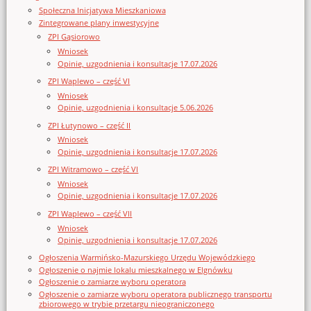
Społeczna Inicjatywa Mieszkaniowa
Zintegrowane plany inwestycyjne
ZPI Gąsiorowo
Wniosek
Opinie, uzgodnienia i konsultacje 17.07.2026
ZPI Waplewo – część VI
Wniosek
Opinie, uzgodnienia i konsultacje 5.06.2026
ZPI Łutynowo – część II
Wniosek
Opinie, uzgodnienia i konsultacje 17.07.2026
ZPI Witramowo – część VI
Wniosek
Opinie, uzgodnienia i konsultacje 17.07.2026
ZPI Waplewo – część VII
Wniosek
Opinie, uzgodnienia i konsultacje 17.07.2026
Ogłoszenia Warmińsko-Mazurskiego Urzędu Wojewódzkiego
Ogłoszenie o najmie lokalu mieszkalnego w Elgnówku
Ogłoszenie o zamiarze wyboru operatora
Ogłoszenie o zamiarze wyboru operatora publicznego transportu
zbiorowego w trybie przetargu nieograniczonego