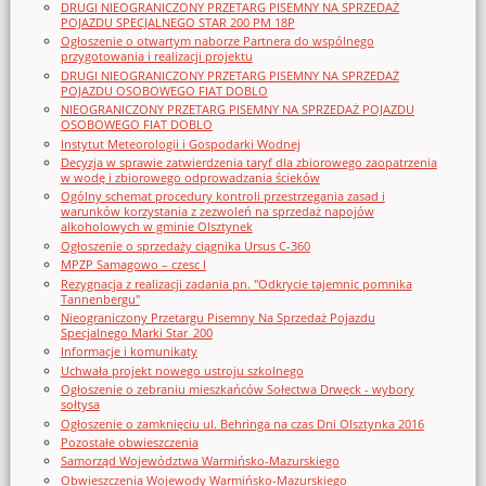
DRUGI NIEOGRANICZONY PRZETARG PISEMNY NA SPRZEDAŻ
POJAZDU SPECJALNEGO STAR 200 PM 18P
Ogłoszenie o otwartym naborze Partnera do wspólnego
przygotowania i realizacji projektu
DRUGI NIEOGRANICZONY PRZETARG PISEMNY NA SPRZEDAŻ
POJAZDU OSOBOWEGO FIAT DOBLO
NIEOGRANICZONY PRZETARG PISEMNY NA SPRZEDAŻ POJAZDU
OSOBOWEGO FIAT DOBLO
Instytut Meteorologii i Gospodarki Wodnej
Decyzja w sprawie zatwierdzenia taryf dla zbiorowego zaopatrzenia
w wodę i zbiorowego odprowadzania ścieków
Ogólny schemat procedury kontroli przestrzegania zasad i
warunków korzystania z zezwoleń na sprzedaż napojów
alkoholowych w gminie Olsztynek
Ogłoszenie o sprzedaży ciągnika Ursus C-360
MPZP Samagowo – czesc I
Rezygnacja z realizacji zadania pn. "Odkrycie tajemnic pomnika
Tannenbergu"
Nieograniczony Przetargu Pisemny Na Sprzedaż Pojazdu
Specjalnego Marki Star_200
Informacje i komunikaty
Uchwała projekt nowego ustroju szkolnego
Ogłoszenie o zebraniu mieszkańców Sołectwa Drwęck - wybory
sołtysa
Ogłoszenie o zamknięciu ul. Behringa na czas Dni Olsztynka 2016
Pozostałe obwieszczenia
Samorząd Województwa Warmińsko-Mazurskiego
Obwieszczenia Wojewody Warmińsko-Mazurskiego