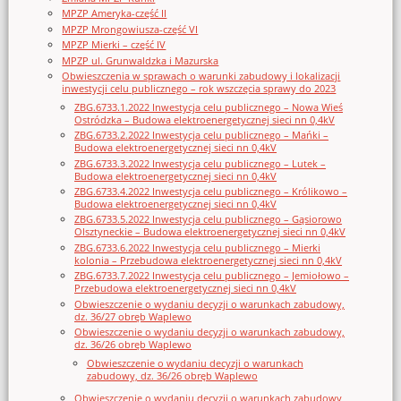
MPZP Ameryka-część II
MPZP Mrongowiusza-część VI
MPZP Mierki – część IV
MPZP ul. Grunwaldzka i Mazurska
Obwieszczenia w sprawach o warunki zabudowy i lokalizacji
inwestycji celu publicznego – rok wszczęcia sprawy do 2023
ZBG.6733.1.2022 Inwestycja celu publicznego – Nowa Wieś
Ostródzka – Budowa elektroenergetycznej sieci nn 0,4kV
ZBG.6733.2.2022 Inwestycja celu publicznego – Mańki –
Budowa elektroenergetycznej sieci nn 0,4kV
ZBG.6733.3.2022 Inwestycja celu publicznego – Lutek –
Budowa elektroenergetycznej sieci nn 0,4kV
ZBG.6733.4.2022 Inwestycja celu publicznego – Królikowo –
Budowa elektroenergetycznej sieci nn 0,4kV
ZBG.6733.5.2022 Inwestycja celu publicznego – Gąsiorowo
Olsztyneckie – Budowa elektroenergetycznej sieci nn 0,4kV
ZBG.6733.6.2022 Inwestycja celu publicznego – Mierki
kolonia – Przebudowa elektroenergetycznej sieci nn 0,4kV
ZBG.6733.7.2022 Inwestycja celu publicznego – Jemiołowo –
Przebudowa elektroenergetycznej sieci nn 0,4kV
Obwieszczenie o wydaniu decyzji o warunkach zabudowy,
dz. 36/27 obręb Waplewo
Obwieszczenie o wydaniu decyzji o warunkach zabudowy,
dz. 36/26 obręb Waplewo
Obwieszczenie o wydaniu decyzji o warunkach
zabudowy, dz. 36/26 obręb Waplewo
Obwieszczenie o wydaniu decyzji o warunkach zabudowy,