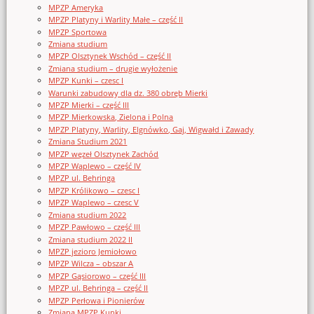
MPZP Ameryka
MPZP Platyny i Warlity Małe – część II
MPZP Sportowa
Zmiana studium
MPZP Olsztynek Wschód – część II
Zmiana studium – drugie wyłożenie
MPZP Kunki – czesc I
Warunki zabudowy dla dz. 380 obręb Mierki
MPZP Mierki – część III
MPZP Mierkowska, Zielona i Polna
MPZP Platyny, Warlity, Elgnówko, Gaj, Wigwałd i Zawady
Zmiana Studium 2021
MPZP węzeł Olsztynek Zachód
MPZP Waplewo – część IV
MPZP ul. Behringa
MPZP Królikowo – czesc I
MPZP Waplewo – czesc V
Zmiana studium 2022
MPZP Pawłowo – część III
Zmiana studium 2022 II
MPZP jezioro Jemiołowo
MPZP Wilcza – obszar A
MPZP Gąsiorowo – część III
MPZP ul. Behringa – część II
MPZP Perłowa i Pionierów
Zmiana MPZP Kunki