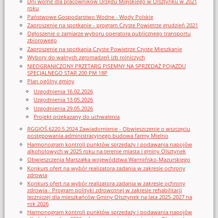
Dni wolne dla pracowników Urzędu Miejskiego w Olsztynku w 2021
roku
Państwowe Gospodarstwo Wodne - Wody Polskie
Zaproszenie na spotkanie - program Czyste Powietrze grudzień 2021
Ogłoszenie o zamiarze wyboru operatora publicznego transportu
zbiorowego
Zaproszenie na spotkania Czyste Powietrze Czyste Mieszkanie
Wybory do walnych zgromadzeń izb rolniczych
NIEOGRANICZONY PRZETARG PISEMNY NA SPRZEDAŻ POJAZDU
SPECJALNEGO STAR 200 PM 18P
Plan ogólny gminy
Uzgodnienia 16.02.2026
Uzgodnienia 13.05.2026
Uzgodnienia 29.05.2026
Projekt przekazany do uchwalenia
RGGIOŚ.6220.5.2024 Zawiadomienie - Obwieszczenie o wszczęciu
postępowania administracyjnego budowa farmy Mielno
Harmonogram kontroli punktów sprzedaży i podawania napojów
alkoholowych w 2025 roku na terenie miasta i gminy Olsztynek
Obwieszczenia Marszałka województwa Warmińsko-Mazurskiego
Konkurs ofert na wybór realizatora zadania w zakresie ochrony
zdrowia
Konkurs ofert na wybór realizatora zadania w zakresie ochrony
zdrowia - Program polityki zdrowotnej w zakresie rehabilitacji
leczniczej dla mieszkańców Gminy Olsztynek na lata 2025-2027 na
rok 2026
Harmonogram kontroli punktów sprzedaży i podawania napojów