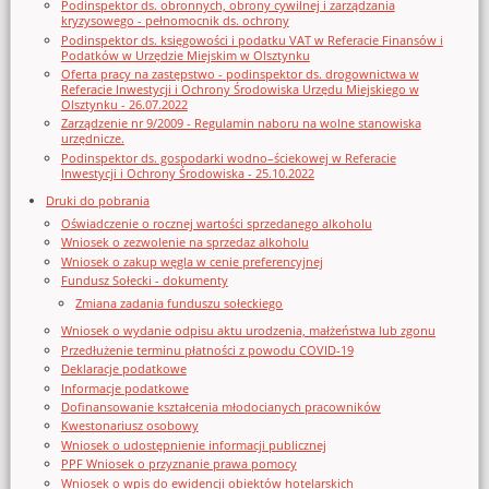
Podinspektor ds. obronnych, obrony cywilnej i zarządzania
kryzysowego - pełnomocnik ds. ochrony
Podinspektor ds. księgowości i podatku VAT w Referacie Finansów i
Podatków w Urzędzie Miejskim w Olsztynku
Oferta pracy na zastępstwo - podinspektor ds. drogownictwa w
Referacie Inwestycji i Ochrony Środowiska Urzędu Miejskiego w
Olsztynku - 26.07.2022
Zarządzenie nr 9/2009 - Regulamin naboru na wolne stanowiska
urzędnicze.
Podinspektor ds. gospodarki wodno–ściekowej w Referacie
Inwestycji i Ochrony Środowiska - 25.10.2022
Druki do pobrania
Oświadczenie o rocznej wartości sprzedanego alkoholu
Wniosek o zezwolenie na sprzedaz alkoholu
Wniosek o zakup węgla w cenie preferencyjnej
Fundusz Sołecki - dokumenty
Zmiana zadania funduszu sołeckiego
Wniosek o wydanie odpisu aktu urodzenia, małżeństwa lub zgonu
Przedłużenie terminu płatności z powodu COVID-19
Deklaracje podatkowe
Informacje podatkowe
Dofinansowanie kształcenia młodocianych pracowników
Kwestonariusz osobowy
Wniosek o udostępnienie informacji publicznej
PPF Wniosek o przyznanie prawa pomocy
Wniosek o wpis do ewidencji obiektów hotelarskich