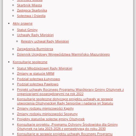
Skarbnik Miasta
Zastępca Skarbnika
Sołectwa i Osiedla
Akty prawne
Statut Gminy
Uchwały Rady Miejskiej
Rejestry uchwał Rady Miejskiej
Zarządzenia Burmistrza
Dziennik Urzędowy Województwa Warmińsko-Mazurskiego
Konsultacje społeczne
Statut Młodzieżowej Rady Miejskiej
Zmiany w statucie MRM
Podział sołectwa Łutynowo
Podział sołectwa Pawłowo
Projekt uchwały Rocznego Programu Współpracy Gminy Olsztynek z
organizacjami pozarządowymi na rok 2022
Konsultacje społeczne dotyczące projektu uchwały w sprawie
utworzenia Olsztyneckiej Rady Seniorów i nadania jej Statutu
Zmiany rodzaju miejscowości Kąpity
Zmiany rodzaju miejscowości Spoguny
Projekty statutów sołectw gminy Olsztynek
Konsultacje projektu „Programu Ochrony Środowiska dla Gminy
Olsztynek na lata 2023-2026 z perspektywą do roku 2030
Konsultacje w sprawie projektu uchwały Rocznego Programu