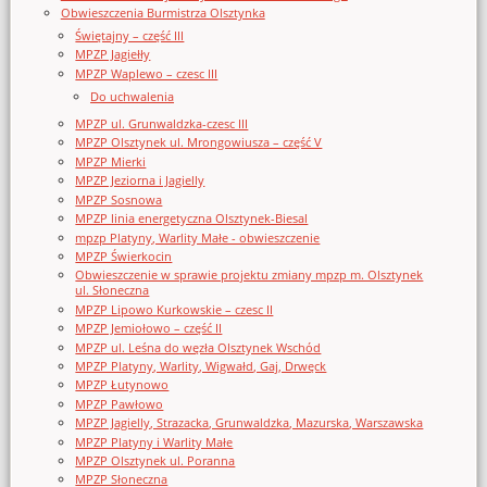
Obwieszczenia Burmistrza Olsztynka
Świętajny – część III
MPZP Jagiełły
MPZP Waplewo – czesc III
Do uchwalenia
MPZP ul. Grunwaldzka-czesc III
MPZP Olsztynek ul. Mrongowiusza – część V
MPZP Mierki
MPZP Jeziorna i Jagielly
MPZP Sosnowa
MPZP linia energetyczna Olsztynek-Biesal
mpzp Platyny, Warlity Małe - obwieszczenie
MPZP Świerkocin
Obwieszczenie w sprawie projektu zmiany mpzp m. Olsztynek
ul. Słoneczna
MPZP Lipowo Kurkowskie – czesc II
MPZP Jemiołowo – część II
MPZP ul. Leśna do węzła Olsztynek Wschód
MPZP Platyny, Warlity, Wigwałd, Gaj, Drwęck
MPZP Łutynowo
MPZP Pawłowo
MPZP Jagielly, Strazacka, Grunwaldzka, Mazurska, Warszawska
MPZP Platyny i Warlity Małe
MPZP Olsztynek ul. Poranna
MPZP Słoneczna