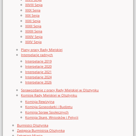
XXVIII Sesja
XXIX Sesja
XXX Sesja
XXXI Sesja
XXXII Sesja
XXXIII Sesja
XXXIV Sesja
XXXV Sesja
Plany pracy Rady Miejskiej
Interpelacje radnych
Interpelacje 2019
Interpelacje 2020
Interpelacje 2021
Interpelacje 2024
Interpelacje 2026
Sprawozdanie z pracy Rady Miejskiej w Olsztynku
Komisje Rady Miejskiej w Olsztynku
Komisja Rewizyjna
Komisja Gospodarki i Budżetu
Komisja Spraw Społecznych
Komisja Skarg, Wniosków i Petycji
Burmistrz Olsztynka
Zastępca Burmistrza Olsztynka
Sekretarz Miasta