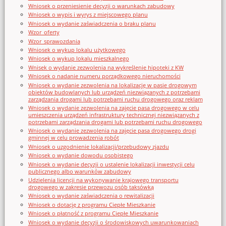
Wniosek o przeniesienie decyzji o warunkach zabudowy
Wniosek o wypis i wyrys z miejscowego planu
Wniosek o wydanie zaświadczenia o braku planu
Wzor_oferty
Wzor_sprawozdania
Wniosek o wykup lokalu użytkowego
Wniosek o wykup lokalu mieszkalnego
Wnisek o wydanie zezwolenia na wykreślenie hipoteki z KW
Wniosek o nadanie numeru porządkowego nieruchomości
Wniosek o wydanie zezwolenia na lokalizację w pasie drogowym
obiektów budowlanych lub urządzeń niezwiązanych z potrzebami
zarządzania drogami lub potrzebami ruchu drogowego oraz reklam
Wniosek o wydanie zezwolenia na zajęcie pasa drogowego w celu
umieszczenia urządzeń infrastruktury technicznej niezwiązanych z
potrzebami zarządzania drogami lub potrzebami ruchu drogowego
Wniosek o wydanie zezwolenia na zajęcie pasa drogowego drogi
gminnej w celu prowadzenia robót
Wniosek o uzgodnienie lokalizacji/przebudowy zjazdu
Wniosek o wydanie dowodu osobistego
Wniosek o wydanie decyzji o ustalenie lokalizacji inwestycji celu
publicznego albo warunków zabudowy
Udzielenia licencji na wykonywanie krajowego transportu
drogowego w zakresie przewozu osób taksówką
Wniosek o wydanie zaświadczenia o rewitalizacji
Wniosek o dotację z programu Ciepłe Mieszkanie
Wniosek o płatność z programu Ciepłe Mieszkanie
Wniosek o wydanie decyzji o środowiskowych uwarunkowaniach