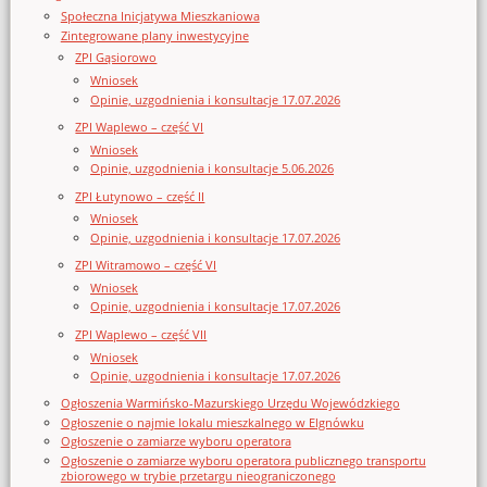
Społeczna Inicjatywa Mieszkaniowa
Zintegrowane plany inwestycyjne
ZPI Gąsiorowo
Wniosek
Opinie, uzgodnienia i konsultacje 17.07.2026
ZPI Waplewo – część VI
Wniosek
Opinie, uzgodnienia i konsultacje 5.06.2026
ZPI Łutynowo – część II
Wniosek
Opinie, uzgodnienia i konsultacje 17.07.2026
ZPI Witramowo – część VI
Wniosek
Opinie, uzgodnienia i konsultacje 17.07.2026
ZPI Waplewo – część VII
Wniosek
Opinie, uzgodnienia i konsultacje 17.07.2026
Ogłoszenia Warmińsko-Mazurskiego Urzędu Wojewódzkiego
Ogłoszenie o najmie lokalu mieszkalnego w Elgnówku
Ogłoszenie o zamiarze wyboru operatora
Ogłoszenie o zamiarze wyboru operatora publicznego transportu
zbiorowego w trybie przetargu nieograniczonego