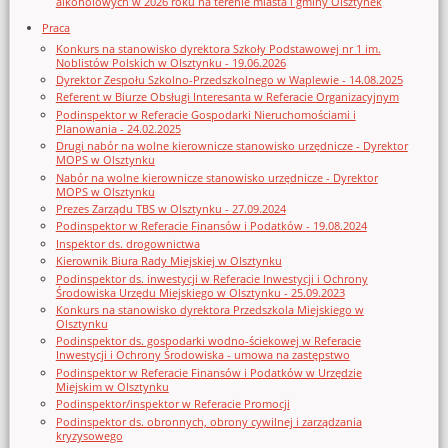
alkoholowych w 2026 roku na terenie miasta i gminy Olsztynek
Praca
Konkurs na stanowisko dyrektora Szkoły Podstawowej nr 1 im.
Noblistów Polskich w Olsztynku - 19.06.2026
Dyrektor Zespołu Szkolno-Przedszkolnego w Waplewie - 14.08.2025
Referent w Biurze Obsługi Interesanta w Referacie Organizacyjnym
Podinspektor w Referacie Gospodarki Nieruchomościami i
Planowania - 24.02.2025
Drugi nabór na wolne kierownicze stanowisko urzędnicze - Dyrektor
MOPS w Olsztynku
Nabór na wolne kierownicze stanowisko urzędnicze - Dyrektor
MOPS w Olsztynku
Prezes Zarządu TBS w Olsztynku - 27.09.2024
Podinspektor w Referacie Finansów i Podatków - 19.08.2024
Inspektor ds. drogownictwa
Kierownik Biura Rady Miejskiej w Olsztynku
Podinspektor ds. inwestycji w Referacie Inwestycji i Ochrony
Środowiska Urzędu Miejskiego w Olsztynku - 25.09.2023
Konkurs na stanowisko dyrektora Przedszkola Miejskiego w
Olsztynku
Podinspektor ds. gospodarki wodno-ściekowej w Referacie
Inwestycji i Ochrony Środowiska - umowa na zastępstwo
Podinspektor w Referacie Finansów i Podatków w Urzędzie
Miejskim w Olsztynku
Podinspektor/inspektor w Referacie Promocji
Podinspektor ds. obronnych, obrony cywilnej i zarządzania
kryzysowego