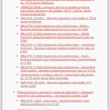
dz. 73/10 obręb Królikowo
OBWIESZCZENIE o wydaniu decyzji w sprawie wydania
warunków zabudowy dla działek 124/15 i 124/16, obręb
Lipowo Kurkowskie
ZBG.6730.129.2021 – Warunki zabudowy dla działki nr 73/24
obręb Królikowo
ZBG.6733.9.2022 Inwestycja celu publicznego – Ząbie –
Budowa kablowej elektroenergetycznej sieci nn 0,4kV
ZBG.6733.10.2022 Inwestycja celu publicznego – Mierki
(kolonia)– Budowa kablowej elektroenergetycznej sieci nn
0,4kV
ZBG.6733.11.2022 Inwestycja celu publicznego – Jemiołowo
(kolonia) – Budowa kablowej elektroenergetycznej sieci nn
0,4kV
ZBG.6733.13.2022 Inwestycja celu publicznego – Kurki –
Budowa kablowej sieci elektroenergetycznej oświetleniowej
nn 0,4kV
ZBG.6733.17.2022 Inwestycja celu publicznego – Gąsiorowo
Olsztyneckie – Budowa elektroenergetycznej sieci nn 0,4 kV
Obwieszczenie o wydaniu decyzji o warunkach zabudowy,
dz. 41/10 obręb Nowa Wieś Ostródzka
GNP.6730.185.2023 - Warunki zabudowy dla działki 1/13
obręb Lutek
Obwieszczenia w sprawach o warunki zabudowy i lokalizacji
inwestycji celu publicznego – rok wszczęcia sprawy 2024
ZBG.6733.1.2024 – Łutynowo – Budowa kablowej sieci
elektroenergetycznej nn 0,4 kV