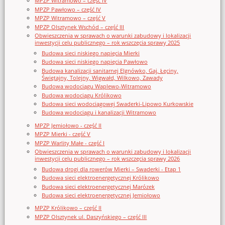
MPZP Witramowo – część IV
MPZP Pawłowo – część IV
MPZP Witramowo – część V
MPZP Olsztynek Wschód – część III
Obwieszczenia w sprawach o warunki zabudowy i lokalizacji
inwestycji celu publicznego – rok wszczęcia sprawy 2025
Budowa sieci niskiego napięcia Mierki
Budowa sieci niskiego napięcia Pawłowo
Budowa kanalizacji sanitarnej Elgnówko, Gaj, Łęciny,
Świętajny, Tolejny, Wigwałd, Wilkowo, Zawady
Budowa wodociągu Waplewo-Witramowo
Budowa wodociągu Królikowo
Budowa sieci wodociągowej Swaderki-Lipowo Kurkowskie
Budowa wodociągu i kanalizacji Witramowo
MPZP Jemiołowo - część II
MPZP Mierki - część V
MPZP Warlity Małe - część I
Obwieszczenia w sprawach o warunki zabudowy i lokalizacji
inwestycji celu publicznego – rok wszczęcia sprawy 2026
Budowa drogi dla rowerów Mierki – Swaderki - Etap 1
Budowa sieci elektroenergetycznej Królikowo
Budowa sieci elektroenergetycznej Marózek
Budowa sieci elektroenergetycznej Jemiołowo
MPZP Królikowo – część II
MPZP Olsztynek ul. Daszyńskiego – część III