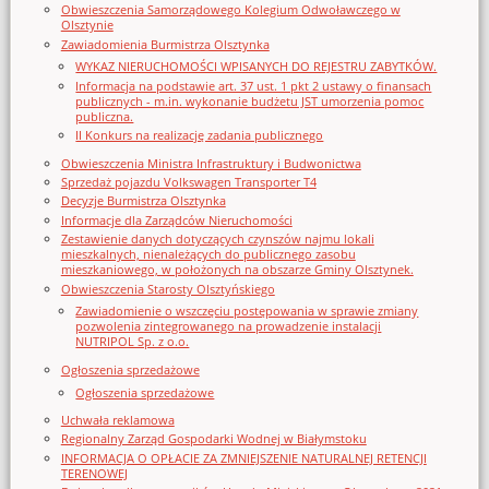
Obwieszczenia Samorządowego Kolegium Odwoławczego w
Olsztynie
Zawiadomienia Burmistrza Olsztynka
WYKAZ NIERUCHOMOŚCI WPISANYCH DO REJESTRU ZABYTKÓW.
Informacja na podstawie art. 37 ust. 1 pkt 2 ustawy o finansach
publicznych - m.in. wykonanie budżetu JST umorzenia pomoc
publiczna.
II Konkurs na realizację zadania publicznego
Obwieszczenia Ministra Infrastruktury i Budwonictwa
Sprzedaż pojazdu Volkswagen Transporter T4
Decyzje Burmistrza Olsztynka
Informacje dla Zarządców Nieruchomości
Zestawienie danych dotyczących czynszów najmu lokali
mieszkalnych, nienależących do publicznego zasobu
mieszkaniowego, w położonych na obszarze Gminy Olsztynek.
Obwieszczenia Starosty Olsztyńskiego
Zawiadomienie o wszczęciu postępowania w sprawie zmiany
pozwolenia zintegrowanego na prowadzenie instalacji
NUTRIPOL Sp. z o.o.
Ogłoszenia sprzedażowe
Ogłoszenia sprzedażowe
Uchwała reklamowa
Regionalny Zarząd Gospodarki Wodnej w Białymstoku
INFORMACJA O OPŁACIE ZA ZMNIEJSZENIE NATURALNEJ RETENCJI
TERENOWEJ