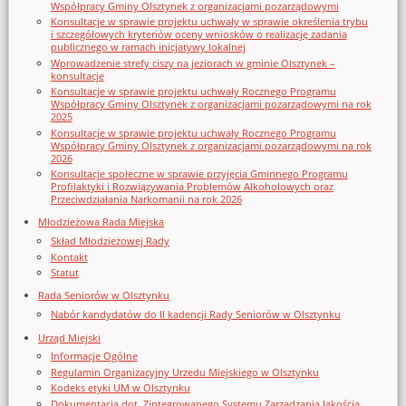
Współpracy Gminy Olsztynek z organizacjami pozarządowymi
Konsultacje w sprawie projektu uchwały w sprawie określenia trybu
i szczegółowych kryteriów oceny wniosków o realizację zadania
publicznego w ramach inicjatywy lokalnej
Wprowadzenie strefy ciszy na jeziorach w gminie Olsztynek –
konsultacje
Konsultacje w sprawie projektu uchwały Rocznego Programu
Współpracy Gminy Olsztynek z organizacjami pozarządowymi na rok
2025
Konsultacje w sprawie projektu uchwały Rocznego Programu
Współpracy Gminy Olsztynek z organizacjami pozarządowymi na rok
2026
Konsultacje społeczne w sprawie przyjęcia Gminnego Programu
Profilaktyki i Rozwiązywania Problemów Alkoholowych oraz
Przeciwdziałania Narkomanii na rok 2026
Młodzieżowa Rada Miejska
Skład Młodzieżowej Rady
Kontakt
Statut
Rada Seniorów w Olsztynku
Nabór kandydatów do II kadencji Rady Seniorów w Olsztynku
Urząd Miejski
Informacje Ogólne
Regulamin Organizacyjny Urzedu Miejskiego w Olsztynku
Kodeks etyki UM w Olsztynku
Dokumentacja dot. Zintegrowanego Systemu Zarządzania Jakością