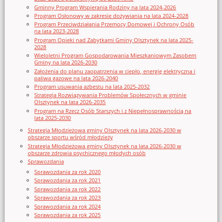
Gminny Program Wspierania Rodziny na lata 2024-2026
Program Osłonowy w zakresie dożywiania na lata 2024-2028
Program Przeciwdziałania Przemocy Domowej i Ochrony Osób
na lata 2023-2028
Program Opieki nad Zabytkami Gminy Olsztynek na lata 2025-
2028
Wieloletni Program Gospodarowania Mieszkaniowym Zasobem
Gminy na lata 2026-2030
Założenia do planu zaopatrzenia w ciepło, energię elektryczna i
paliwa gazowe na lata 2026-2040
Program usuwania azbestu na lata 2025-2032
Strategia Rozwiązywania Problemów Społecznych w gminie
Olsztynek na lata 2026-2035
Program na Rzecz Osób Starszych i z Niepełnosprawnością na
lata 2025-2030
Strategia Młodzieżowa gminy Olsztynek na lata 2026-2030 w
obszarze sportu wśród młodzieży
Strategia Młodzieżowa gminy Olsztynek na lata 2026-2030 w
obszarze zdrowia psychicznego młodych osób
Sprawozdania
Sprawozdania za rok 2020
Sprawozdania za rok 2021
Sprawozdania za rok 2022
Sprawozdania za rok 2023
Sprawozdania za rok 2024
Sprawozdania za rok 2025