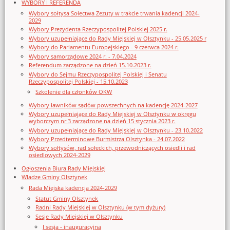
WYBORY I REFERENDA
Wybory sołtysa Sołectwa Zezuty w trakcie trwania kadencji 2024-
2029
Wybory Prezydenta Rzeczypospolitej Polskiej 2025 r.
Wybory uzupełniające do Rady Miejskiej w Olsztynku - 25.05.2025 r
Wybory do Parlamentu Europejskiego - 9 czerwca 2024 r.
Wybory samorządowe 2024 r. - 7.04.2024
Referendum zarządzone na dzień 15.10.2023 r.
Wybory do Sejmu Rzeczypospolitej Polskiej i Senatu
Rzeczypospolitej Polskiej - 15.10.2023
Szkolenie dla członków OKW
Wybory ławników sądów powszechnych na kadencję 2024-2027
Wybory uzupełniające do Rady Miejskiej w Olsztynku w okręgu
wyborczym nr 3 zarządzone na dzień 15 stycznia 2023 r.
Wybory uzupełniające do Rady Miejskiej w Olsztynku - 23.10.2022
Wybory Przedterminowe Burmistrza Olsztynka - 24.07.2022
Wybory sołtysów, rad sołeckich, przewodniczących osiedli i rad
osiedlowych 2024-2029
Ogłoszenia Biura Rady Miejskiej
Władze Gminy Olsztynek
Rada Miejska kadencja 2024-2029
Statut Gminy Olsztynek
Radni Rady Miejskiej w Olsztynku (w tym dyżury)
Sesje Rady Miejskiej w Olsztynku
I sesja - inauguracyjna