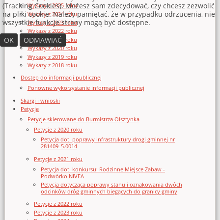
(Tracking Cookies). Możesz sam zdecydować, czy chcesz zezwolić
Wykazy z 2025 roku
na pliki cookie. Należy pamiętać, że w przypadku odrzucenia, nie
Wykazy z 2024 roku
wszystkie funkcje strony mogą być dostępne.
Wykazy z 2023 roku
Wykazy z 2022 roku
OK
ODMAWIAĆ
Wykazy z 2021 roku
Wykazy z 2020 roku
Wykazy z 2019 roku
Wykazy z 2018 roku
Dostęp do informacji publicznej
Ponowne wykorzystanie informacji publicznej
Skargi i wnioski
Petycje
Petycje skierowane do Burmistrza Olsztynka
Petycje z 2020 roku
Petycja dot. poprawy infrastruktury drogi gminnej nr
281409_5.0014
Petycje z 2021 roku
Petycja dot. konkursu: Rodzinne Miejsce Zabaw -
Podwórko NIVEA
Petycja dotycząca poprawy stanu i oznakowania dwóch
odcinków dróg gminnych biegących do granicy gminy
Petycje z 2022 roku
Petycje z 2023 roku