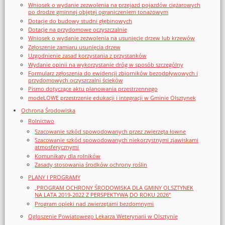
Wniosek o wydanie zezwolenia na przejazd pojazdów ciężarowych
po drodze gminnej objętej ograniczeniem tonażowym
Dotacje do budowy studni głębinowych
Dotacje na przydomowe oczyszczalnie
Wniosek o wydanie zezwolenia na usunięcie drzew lub krzewów
Zgłoszenie zamiaru usunięcia drzew
Uzgodnienie zasad korzystania z przystanków
Wydanie opinii na wykorzystanie dróg w sposób szczególny
Formularz zgłoszenia do ewidencji zbiorników bezodpływowych i
przydomowych oczyszczalni ścieków
Pismo dotyczące aktu planowania przestrzennego
modeLOWE przestrzenie edukacji i integracji w Gminie Olsztynek
Ochrona Środowiska
Rolnictwo
Szacowanie szkód spowodowanych przez zwierzęta łowne
Szacowanie szkód spowodowanych niekorzystnymi zjawiskami
atmosferycznymi
Komunikaty dla rolników
Zasady stosowania środków ochrony roślin
PLANY I PROGRAMY
„PROGRAM OCHRONY ŚRODOWISKA DLA GMINY OLSZTYNEK
NA LATA 2019-2022 Z PERSPEKTYWĄ DO ROKU 2026”
Program opieki nad zwierzętami bezdomnymi
Ogloszenie Powiatowego Lekarza Weterynarii w Olsztynie