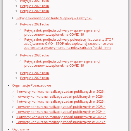
Petycje z 2024 roku
Petycje z 2025 roku
Petycje z 2026 roku
Petycje skierowane do Rady Miejskiej w Olsztynku
Petycje z 2021 roku
Petycja dot. podjęcia uchwały w sprawie gwarancji
producentów szczepionek na COVID-19
Petycja dot. podjęcia uchwały poierającej list otwarty STOP
zabójczenmu GMO - STOP niebezpiecznej szczepionce oraz
zaprzestania eksperymentu na mieszkańcach Polski i inne
Petycje z 2020 roku
Petycja dot. podjęcia uchwały w sprawie gwarancji
producentów szczepionek na COVID-19
Petycje z 2023 roku
Petycje z 2025 roku
Organizacje Pozarządowe
II otwarty konkurs na realizację zadań publicznych w 2026 r.
I otwarty konkurs na realizację zadań publicznych w 2026 r.
II otwarty konkurs na realizację zadań publicznych w 2025 r.
I otwarty konkurs na realizację zadań publicznych w 2025 r.
I otwarty konkurs na realizację zadań publicznych w 2024 r.
II otwarty konkurs na realizację zadań publicznych w 2023 r.
I otwarty konkurs na realizację zadań publicznych w 2023 r.
Ogłoszenia