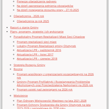
Pierwsze oświadczenie radnego
Na dzień zaprzestania pełnienia obowiązków
Na dzień rozwiązania stosunku pracy - 27.10.2025
Oświadczenia - 2026 rok
Oświadczenia za rok 2025
Raport o stanie Gminy
Plany, programy, strategie i ich wykonanie
Ponadlokalny Program Rewitalizacji Miast Sieci Cittaslow
Program rewitalizacji sieci miast
Lokalny Program Rewitalizacji gminy Olsztynek
Aktualizacja LPR – październik 2016
Aktualizacja LPR – lipiec 2017
Aktualizacja LPR – czerwiec 2018
Strategia Rozwoju Gminy
Roczne
Program współpracy z organizacjami pozarządowymi na 2026
rok
Gminny Program Profilaktyki i Rozwiązywania Problemów
Alkoholowych oraz Przeciwdziałania Narkomanii na 2026 rok
Program opieki nad zwierzętami na 2026 rok
Wieloletnie
Plan Odnowy Miejscowości Waplewo na lata 2021-2028
Program Ochrony Środowiska dla Gminy Olsztynek na lata
2023-2026 z perspektywą do 2030 roku