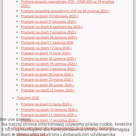
Przetarg pojazdu specjalnego OSP - STAR 200 na 14 grudnia
2020 r
Przetarg pojazdów specjalnych OSP na 04 grudnia 2020 r
Przetarg na dzień 10 listopada 2020 r
Przetarg na dzień 9 listopada 2020 r
Przetargi na dzień 9 października 2020 r
Przetargi na dzień 7 września 2020 r
Przetargi na dzień 28 sierpnia 2020 r
Przetargi na dzień 7 sierpnia 2020
Przetargi na dzień 17 lipca 2020 r
Przetarg na dzień 10 lipca 2020 r
Przetarg na dzień 26 czerwca 2020 r
Przetargi na dzień 19 czerwca 2020 r
Przetargi na dzień 3 kwietnia 2020 r
Przetarg na dzień 30 marca 2020 r
Przetarg na dzień 23 marca 2020 r
Przetarg na dzień 28 lutego 2020 r
Przetargi na dzień 21 lutego 2020 r
Przetargi 2026
Przetarg na dzień 6 marca 2026 r.
Przetargi na dzień 10 sierpnia 2026 r.
Przetarg na dzień 11 sierpnia 2026 r.
We use cookies
Przetarg na dzień 11 września 2026 r.
Na naszej stronie internetowej używamy plików cookie. Niektóre
Wykazy nieruchomości przeznaczonych do sprzedaży i dzierżawy
z nich są niezbędne dla funkcjonowania strony, inne pomagają
nam w ulepszaniu tej strony i doświadczeń użytkownika
Wykazy z 2026 roku