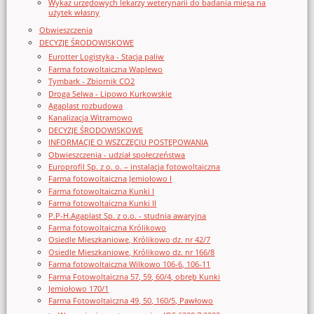
Wykaz urzędowych lekarzy weterynarii do badania mięsa na
użytek własny
Obwieszczenia
DECYZJE ŚRODOWISKOWE
Eurotter Logistyka - Stacja paliw
Farma fotowoltaiczna Waplewo
Tymbark - Zbiornik CO2
Droga Selwa - Lipowo Kurkowskie
Agaplast rozbudowa
Kanalizacja Witramowo
DECYZJE ŚRODOWISKOWE
INFORMACJE O WSZCZĘCIU POSTĘPOWANIA
Obwieszczenia - udział społeczeństwa
Europrofil Sp. z o. o. – instalacja fotowoltaiczna
Farma fotowoltaiczna Jemiołowo I
Farma fotowoltaiczna Kunki I
Farma fotowoltaiczna Kunki II
P.P-H.Agaplast Sp. z o.o. - studnia awaryjna
Farma fotowoltaiczna Królikowo
Osiedle Mieszkaniowe, Królikowo dz. nr 42/7
Osiedle Mieszkaniowe, Królikowo dz. nr 166/8
Farma fotowoltaiczna Wilkowo 106-6, 106-11
Farma Fotowoltaiczna 57, 59, 60/4, obręb Kunki
Jemiołowo 170/1
Farma Fotowoltaiczna 49, 50, 160/5, Pawłowo