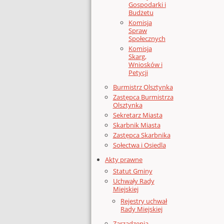
Gospodarki i
Budżetu
Komisja
Spraw
Społecznych
Komisja
Skarg,
Wniosków i
Petycji
Burmistrz Olsztynka
Zastępca Burmistrza
Olsztynka
Sekretarz Miasta
Skarbnik Miasta
Zastępca Skarbnika
Sołectwa i Osiedla
Akty prawne
Statut Gminy
Uchwały Rady
Miejskiej
Rejestry uchwał
Rady Miejskiej
Zarządzenia