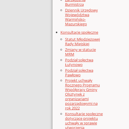
Burmistrza
Dziennik Urzędowy
Województwa
Warmińsko-
Mazurskiego
Konsultacje społeczne
Statut Młodzieżowej
Rady Miejskiej
Zmiany w statucie
MRM
Podział sołectwa
Łutynowo
Podział sołectwa
Pawłowo
Projekt uchwały
Rocznego Programu
Współpracy Gminy
Olsztynek z
organizacjami
pozarządowymi na
rok 2022
Konsultacje społeczne
dotyczące projektu
uchwały w sprawie
utworzenia