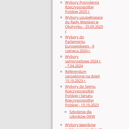
Wybory Prezydenta
Rzeczypospolitej
Polskiej 2025 r.
Wybory uzupełniające
do Rady Miejskiej w
Olsztynku - 25.05.2025
r
Wybory do
Parlamentu
Europejskiego - 9
czerwca 2024 r.
Wybory
samorządowe 2024 r.
- 7.04.2024
Referendum
zarządzone na dzień
15.10.2023 r.
Wybory do Sejmu
Rzeczypospolitej
Polskiej i Senatu
Rzeczypospolitej
Polskiej - 15.10.2023
Szkolenie dla
członków OKW
Wybory ławników