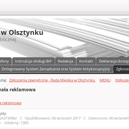
S
 w Olsztynku
blicznej
efony
Instrukcja obsługi BIP
Redakcja
Kontakt
Deklaracja dostę
Zintegrowany System Zarządzania oraz System Antykorupcyjny
Zgłosze
a)
zawartości
tutaj:
Zgłoszenia zewnętrzne - Rada Miejska w Olsztynku
MENU
Ogłosze
ała reklamowa
a reklamowa
góły
ztof Miller
Opublikowano: 06 wrzesień 2017
Utworzono: 06 wrzesie
Odsłony: 1385