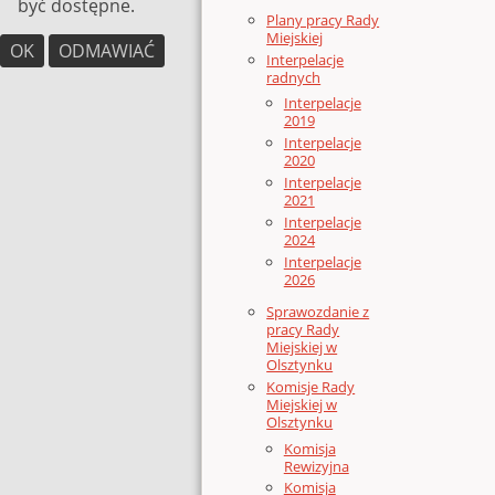
być dostępne.
Plany pracy Rady
Miejskiej
OK
ODMAWIAĆ
Interpelacje
radnych
Interpelacje
2019
Interpelacje
2020
Interpelacje
2021
Interpelacje
2024
Interpelacje
2026
Sprawozdanie z
pracy Rady
Miejskiej w
Olsztynku
Komisje Rady
Miejskiej w
Olsztynku
Komisja
Rewizyjna
Komisja