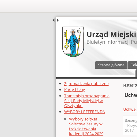
UDOSTĘPNIJ
Urząd Miejski
Biuletyn Informacji Pu
Menu główne
Strona główna
Tel
Dodatkowe zasoby (lewa kolumn
Zgromadzenia publiczne
Głównej 
Jesteś 
Karty Usług
Uchw
Transmisja oraz nagrania
Sesji Rady Miejskiej w
Olsztynku
Uchwał
WYBORY I REFERENDA
Wybory sołtysa
Szcze
Sołectwa Zezuty w
Krzys
trakcie trwania
2017
kadencji 2024-2029