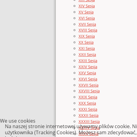
XIV Sesja
XV Sesja
XVI Sesja
XVII Sesja
XVIII Sesja
XIX Sesja
XX Sesja
XXI Sesja
XXII Sesja
XXIII Sesja
XXIV Sesja
XXV Sesja
XXVI Sesja
XXVII Sesja
XXVIII Sesja
XXIX Sesja
XXX Sesja
XXXI Sesja
XXXII Sesja
We use cookies
XXXIII Sesja
Na naszej stronie internetowej używamy plików cookie. N
XXXIV Sesja
użytkownika (Tracking Cookies). Możesz sam zdecydować, c
XXXV Sesja