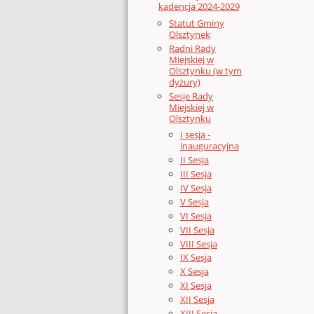
kadencja 2024-2029
Statut Gminy
Olsztynek
Radni Rady
Miejskiej w
Olsztynku (w tym
dyżury)
Sesje Rady
Miejskiej w
Olsztynku
I sesja -
inauguracyjna
II Sesja
III Sesja
IV Sesja
V Sesja
VI Sesja
VII Sesja
VIII Sesja
IX Sesja
X Sesja
XI Sesja
XII Sesja
XIII Sesja