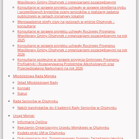
Współpracy Gminy Olsztynek z organizacjami pozarządowymi
Konsultacje w sprawie projektu uchwały w sprawie określenia trybu
i szczegółowych kryteriów oceny wniosków o realizację zadania
publicznego w ramach inicjatywy lokalnej
Wprowadzenie strefy ciszy na jeziorach w gminie Olsztynek –
konsultacje
Konsultacje w sprawie projektu uchwały Rocznego Programu
Współpracy Gminy Olsztynek z organizacjami pozarządowymi na rok
2025
Konsultacje w sprawie projektu uchwały Rocznego Programu
Współpracy Gminy Olsztynek z organizacjami pozarządowymi na rok
2026
Konsultacje społeczne w sprawie przyjęcia Gminnego Programu
Profilaktyki i Rozwiązywania Problemów Alkoholowych oraz
Przeciwdziałania Narkomanii na rok 2026
Młodzieżowa Rada Miejska
Skład Młodzieżowej Rady
Kontakt
Statut
Rada Seniorów w Olsztynku
Nabór kandydatów do II kadencji Rady Seniorów w Olsztynku
Urząd Miejski
Informacje Ogólne
Regulamin Organizacyjny Urzedu Miejskiego w Olsztynku
Kodeks etyki UM w Olsztynku
Dokumentacja dot. Zintegrowanego Systemu Zarządzania Jakością