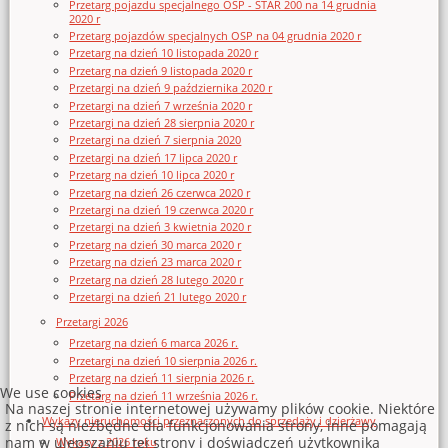
Przetarg pojazdu specjalnego OSP - STAR 200 na 14 grudnia
2020 r
Przetarg pojazdów specjalnych OSP na 04 grudnia 2020 r
Przetarg na dzień 10 listopada 2020 r
Przetarg na dzień 9 listopada 2020 r
Przetargi na dzień 9 października 2020 r
Przetargi na dzień 7 września 2020 r
Przetargi na dzień 28 sierpnia 2020 r
Przetargi na dzień 7 sierpnia 2020
Przetargi na dzień 17 lipca 2020 r
Przetarg na dzień 10 lipca 2020 r
Przetarg na dzień 26 czerwca 2020 r
Przetargi na dzień 19 czerwca 2020 r
Przetargi na dzień 3 kwietnia 2020 r
Przetarg na dzień 30 marca 2020 r
Przetarg na dzień 23 marca 2020 r
Przetarg na dzień 28 lutego 2020 r
Przetargi na dzień 21 lutego 2020 r
Przetargi 2026
Przetarg na dzień 6 marca 2026 r.
Przetargi na dzień 10 sierpnia 2026 r.
Przetarg na dzień 11 sierpnia 2026 r.
We use cookies
Przetarg na dzień 11 września 2026 r.
Na naszej stronie internetowej używamy plików cookie. Niektóre
Wykazy nieruchomości przeznaczonych do sprzedaży i dzierżawy
z nich są niezbędne dla funkcjonowania strony, inne pomagają
nam w ulepszaniu tej strony i doświadczeń użytkownika
Wykazy z 2026 roku