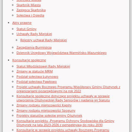
Skarbnik Miasta
Zastępca Skarbnika
Sołectwa i Osiedla
Akty prawne
Statut Gminy
Uchwały Rady Miejskiej
Rejestry uchwał Rady Miejskiej
Zarządzenia Burmistrza
Dziennik Urzędowy Województwa Warmińsko-Mazurskiego
Konsultacje społeczne
Statut Młodzieżowej Rady Miejskiej
Zmiany w statucie MRM
Podział sołectwa Łutynowo
Podział sołectwa Pawłowo
Projekt uchwały Rocznego Programu Współpracy Gminy Olsztynek z
organizacjami pozarządowymi na rok 2022
Konsultacje społeczne dotyczące projektu uchwały w sprawie
utworzenia Olsztyneckiej Rady Seniorów i nadania jej Statutu
Zmiany rodzaju miejscowości Kąpity
Zmiany rodzaju miejscowości Spoguny
Projekty statutów sołectw gminy Olsztynek
Konsultacje projektu „Programu Ochrony Środowiska dla Gminy
Olsztynek na lata 2023-2026 z perspektywą do roku 2030
Konsultacje w sprawie projektu uchwały Rocznego Programu