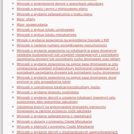
Wniosek o przeniesienie decyzji o warunkach zabudowy
Wniosek o wypis i wyrys z miejscowego planu
Wniosek o wydanie zaświadczenia o braku planu
Wzor_oferty
Wzor_sprawozdania
Wniosek o wykup lokalu użytkowego
Wniosek o wykup lokalu mieszkalnego
Wnisek o wydanie zezwolenia na wykreślenie hipoteki z KW
Wniosek o nadanie numeru porządkowego nieruchomości
Wniosek o wydanie zezwolenia na lokalizację w pasie drogowym
obiektów budowlanych lub urządzeń niezwiązanych z potrzebami
zarządzania drogami lub potrzebami ruchu drogowego oraz reklam
Wniosek o wydanie zezwolenia na zajęcie pasa drogowego w celu
umieszczenia urządzeń infrastruktury technicznej niezwiązanych z
potrzebami zarządzania drogami lub potrzebami ruchu drogowego
Wniosek o wydanie zezwolenia na zajęcie pasa drogowego drogi
gminnej w celu prowadzenia robót
Wniosek o uzgodnienie lokalizacji/przebudowy zjazdu
Wniosek o wydanie dowodu osobistego
Wniosek o wydanie decyzji o ustalenie lokalizacji inwestycji celu
publicznego albo warunków zabudowy
Udzielenia licencji na wykonywanie krajowego transportu
drogowego w zakresie przewozu osób taksówką
Wniosek o wydanie zaświadczenia o rewitalizacji
Wniosek o dotację z programu Ciepłe Mieszkanie
Wniosek o płatność z programu Ciepłe Mieszkanie
Wniosek o wydanie decyzji o środowiskowych uwarunkowaniach