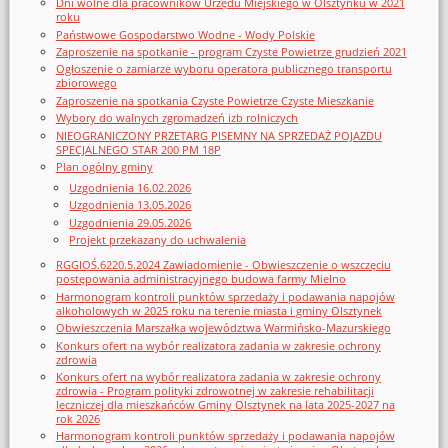
Dni wolne dla pracowników Urzędu Miejskiego w Olsztynku w 2021
roku
Państwowe Gospodarstwo Wodne - Wody Polskie
Zaproszenie na spotkanie - program Czyste Powietrze grudzień 2021
Ogłoszenie o zamiarze wyboru operatora publicznego transportu
zbiorowego
Zaproszenie na spotkania Czyste Powietrze Czyste Mieszkanie
Wybory do walnych zgromadzeń izb rolniczych
NIEOGRANICZONY PRZETARG PISEMNY NA SPRZEDAŻ POJAZDU
SPECJALNEGO STAR 200 PM 18P
Plan ogólny gminy
Uzgodnienia 16.02.2026
Uzgodnienia 13.05.2026
Uzgodnienia 29.05.2026
Projekt przekazany do uchwalenia
RGGIOŚ.6220.5.2024 Zawiadomienie - Obwieszczenie o wszczęciu
postępowania administracyjnego budowa farmy Mielno
Harmonogram kontroli punktów sprzedaży i podawania napojów
alkoholowych w 2025 roku na terenie miasta i gminy Olsztynek
Obwieszczenia Marszałka województwa Warmińsko-Mazurskiego
Konkurs ofert na wybór realizatora zadania w zakresie ochrony
zdrowia
Konkurs ofert na wybór realizatora zadania w zakresie ochrony
zdrowia - Program polityki zdrowotnej w zakresie rehabilitacji
leczniczej dla mieszkańców Gminy Olsztynek na lata 2025-2027 na
rok 2026
Harmonogram kontroli punktów sprzedaży i podawania napojów