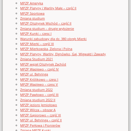
MPZP Ameryka
MPZP Platyny i Warlity Małe – część II
MPZP Sportowa
Zmiana studium
MPZP Olsztynek Wschód – część II
Zmiana studium – drugie wyłożenie
MPZP Kunki – czesc I
Warunki zabudowy dla dz. 380 obręb Mierki
MPZP Mierki – część III
MPZP Mierkowska, Zielona i Polna
MPZP Platyny, Warlity, Elgnówko, Gaj, Wigwałd i Zawady
Zmiana Studium 2021
MPZP węzeł Olsztynek Zachód
MPZP Waplewo – część IV
MPZP ul. Behringa
MPZP Królikowo – czesc I
MPZP Waplewo – czesc V
Zmiana studium 2022
MPZP Pawłowo – część III
Zmiana studium 2022 II
MPZP jezioro Jemiołowo
MPZP Wilcza – obszar A
MPZP Gąsiorowo – część III
MPZP ul. Behringa – część II
MPZP Perłowa i Pionierów
Zmiana MPZP Kunki