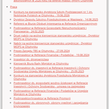
alkoholowych w 2026 roku na terenie miasta i gminy Olsztynek
Praca
Konkurs na stanowisko dyrektora Szkoły Podstawowej nr 1 im.
Noblistów Polskich w Olsztynku - 19.06.2026
Dyrektor Zespołu Szkolno-Przedszkolnego w Waplewie - 14.08.2025
Referent w Biurze Obsługi Interesanta w Referacie Organizacyjnym
Podinspektor w Referacie Gospodarki Nieruchomościami i
Planowania - 24.02.2025
Drugi nabór na wolne kierownicze stanowisko urzędnicze - Dyrektor
MOPS w Olsztynku
Nabór na wolne kierownicze stanowisko urzędnicze - Dyrektor
MOPS w Olsztynku
Prezes Zarządu TBS w Olsztynku - 27.09.2024
Podinspektor w Referacie Finansów i Podatków - 19.08.2024
Inspektor ds. drogownictwa
Kierownik Biura Rady Miejskiej w Olsztynku
Podinspektor ds. inwestycji w Referacie Inwestycji i Ochrony
Środowiska Urzędu Miejskiego w Olsztynku - 25.09.2023
Konkurs na stanowisko dyrektora Przedszkola Miejskiego w
Olsztynku
Podinspektor ds. gospodarki wodno-ściekowej w Referacie
Inwestycji i Ochrony Środowiska - umowa na zastępstwo
Podinspektor w Referacie Finansów i Podatków w Urzędzie
Miejskim w Olsztynku
Podinspektor/inspektor w Referacie Promocji
Podinspektor ds. obronnych, obrony cywilnej i zarządzania
kryzysowego