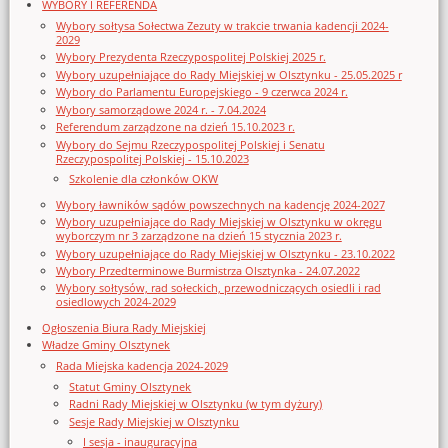
WYBORY I REFERENDA
Wybory sołtysa Sołectwa Zezuty w trakcie trwania kadencji 2024-
2029
Wybory Prezydenta Rzeczypospolitej Polskiej 2025 r.
Wybory uzupełniające do Rady Miejskiej w Olsztynku - 25.05.2025 r
Wybory do Parlamentu Europejskiego - 9 czerwca 2024 r.
Wybory samorządowe 2024 r. - 7.04.2024
Referendum zarządzone na dzień 15.10.2023 r.
Wybory do Sejmu Rzeczypospolitej Polskiej i Senatu
Rzeczypospolitej Polskiej - 15.10.2023
Szkolenie dla członków OKW
Wybory ławników sądów powszechnych na kadencję 2024-2027
Wybory uzupełniające do Rady Miejskiej w Olsztynku w okręgu
wyborczym nr 3 zarządzone na dzień 15 stycznia 2023 r.
Wybory uzupełniające do Rady Miejskiej w Olsztynku - 23.10.2022
Wybory Przedterminowe Burmistrza Olsztynka - 24.07.2022
Wybory sołtysów, rad sołeckich, przewodniczących osiedli i rad
osiedlowych 2024-2029
Ogłoszenia Biura Rady Miejskiej
Władze Gminy Olsztynek
Rada Miejska kadencja 2024-2029
Statut Gminy Olsztynek
Radni Rady Miejskiej w Olsztynku (w tym dyżury)
Sesje Rady Miejskiej w Olsztynku
I sesja - inauguracyjna