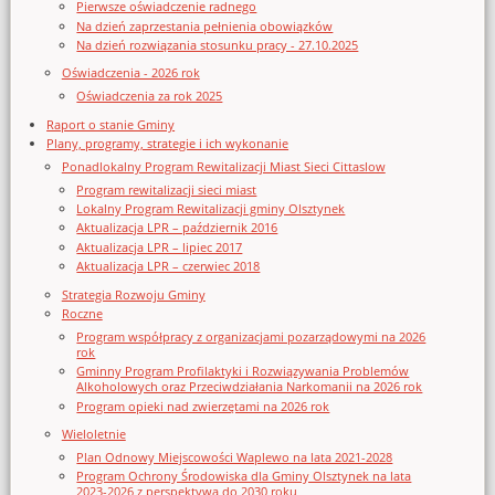
Pierwsze oświadczenie radnego
Na dzień zaprzestania pełnienia obowiązków
Na dzień rozwiązania stosunku pracy - 27.10.2025
Oświadczenia - 2026 rok
Oświadczenia za rok 2025
Raport o stanie Gminy
Plany, programy, strategie i ich wykonanie
Ponadlokalny Program Rewitalizacji Miast Sieci Cittaslow
Program rewitalizacji sieci miast
Lokalny Program Rewitalizacji gminy Olsztynek
Aktualizacja LPR – październik 2016
Aktualizacja LPR – lipiec 2017
Aktualizacja LPR – czerwiec 2018
Strategia Rozwoju Gminy
Roczne
Program współpracy z organizacjami pozarządowymi na 2026
rok
Gminny Program Profilaktyki i Rozwiązywania Problemów
Alkoholowych oraz Przeciwdziałania Narkomanii na 2026 rok
Program opieki nad zwierzętami na 2026 rok
Wieloletnie
Plan Odnowy Miejscowości Waplewo na lata 2021-2028
Program Ochrony Środowiska dla Gminy Olsztynek na lata
2023-2026 z perspektywą do 2030 roku