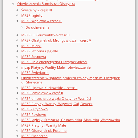
Obwieszczenia Burmistrza Olsztynka
Świętajny – część III
MPZP Jagiełły
MPZP Waplewo – czesc III
Do uchwalenia
MPZP ul. Grunwaldzka-czesc III
MPZP Olsztynek ul. Mrongowiusza – część V
MPZP Mierki
MPZP Jeziorna i Jagielly
MPZP Sosnowa
MPZP linia energetyczna Olsztynek-Biesal
mpzp Platyny, Warlity Małe - obwieszczenie
MPZP Świerkocin
Obwieszczenie w sprawie projektu zmiany mpzp m. Olsztynek
ul. Słoneczna
MPZP Lipowo Kurkowskie – czesc II
MPZP Jemiołowo – część II
MPZP ul. Leśna do węzła Olsztynek Wschód
MPZP Platyny, Warlity, Wigwałd, Gaj, Drwęck
MPZP Łutynowo
MPZP Pawłowo
MPZP Jagielly, Strazacka, Grunwaldzka, Mazurska, Warszawska
MPZP Platyny i Warlity Małe
MPZP Olsztynek ul. Poranna
MPZP Słoneczna