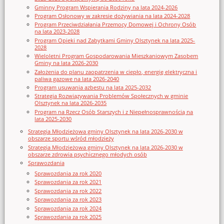
Gminny Program Wspierania Rodziny na lata 2024-2026
Program Osłonowy w zakresie dożywiania na lata 2024-2028
Program Przeciwdziałania Przemocy Domowej i Ochrony Osób
na lata 2023-2028
Program Opieki nad Zabytkami Gminy Olsztynek na lata 2025-
2028
Wieloletni Program Gospodarowania Mieszkaniowym Zasobem
Gminy na lata 2026-2030
Założenia do planu zaopatrzenia w ciepło, energię elektryczna i
paliwa gazowe na lata 2026-2040
Program usuwania azbestu na lata 2025-2032
Strategia Rozwiązywania Problemów Społecznych w gminie
Olsztynek na lata 2026-2035
Program na Rzecz Osób Starszych i z Niepełnosprawnością na
lata 2025-2030
Strategia Młodzieżowa gminy Olsztynek na lata 2026-2030 w
obszarze sportu wśród młodzieży
Strategia Młodzieżowa gminy Olsztynek na lata 2026-2030 w
obszarze zdrowia psychicznego młodych osób
Sprawozdania
Sprawozdania za rok 2020
Sprawozdania za rok 2021
Sprawozdania za rok 2022
Sprawozdania za rok 2023
Sprawozdania za rok 2024
Sprawozdania za rok 2025