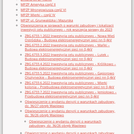
MPZP Ameryka-część II
MPZP Mrongowiusza-część VI
MPZP Mierki – część IV
MPZP ul. Grunwaldzka i Mazurska
Obwieszczenia w sprawach o warunki zabudowy i lokalizacji
inwestycji celu publicznego – rok wszczęcia sprawy do 2023
ZBG.6733.1.2022 Inwestycja celu publicznego – Nowa Wieś
Ostródzka – Budowa elektroenergetycznej sieci nn 0,4kV
ZBG.6733.2.2022 Inwestycja celu publicznego – Mańki –
Budowa elektroenergetycznej sieci nn 0,4kV
ZBG.6733.3.2022 Inwestycja celu publicznego – Lutek –
Budowa elektroenergetycznej sieci nn 0,4kV
ZBG.6733.4.2022 Inwestycja celu publicznego – Królikowo –
Budowa elektroenergetycznej sieci nn 0,4kV
ZBG.6733.5.2022 Inwestycja celu publicznego – Gąsiorowo
Olsztyneckie – Budowa elektroenergetycznej sieci nn 0,4kV
ZBG.6733.6.2022 Inwestycja celu publicznego – Mierki
kolonia – Przebudowa elektroenergetycznej sieci nn 0,4kV
ZBG.6733.7.2022 Inwestycja celu publicznego – Jemiołowo –
Przebudowa elektroenergetycznej sieci nn 0,4kV
Obwieszczenie o wydaniu decyzji o warunkach zabudowy,
dz. 36/27 obręb Waplewo
Obwieszczenie o wydaniu decyzji o warunkach zabudowy,
dz. 36/26 obręb Waplewo
Obwieszczenie o wydaniu decyzji o warunkach
zabudowy, dz. 36/26 obręb Waplewo
Obwieszczenie o wydaniu decyzji o warunkach zabudowy,