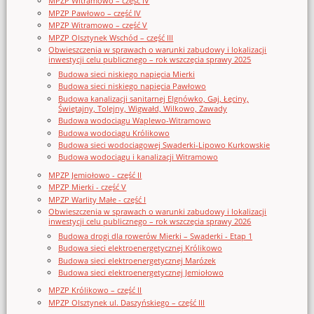
MPZP Witramowo – część IV
MPZP Pawłowo – część IV
MPZP Witramowo – część V
MPZP Olsztynek Wschód – część III
Obwieszczenia w sprawach o warunki zabudowy i lokalizacji
inwestycji celu publicznego – rok wszczęcia sprawy 2025
Budowa sieci niskiego napięcia Mierki
Budowa sieci niskiego napięcia Pawłowo
Budowa kanalizacji sanitarnej Elgnówko, Gaj, Łęciny,
Świętajny, Tolejny, Wigwałd, Wilkowo, Zawady
Budowa wodociągu Waplewo-Witramowo
Budowa wodociągu Królikowo
Budowa sieci wodociągowej Swaderki-Lipowo Kurkowskie
Budowa wodociągu i kanalizacji Witramowo
MPZP Jemiołowo - część II
MPZP Mierki - część V
MPZP Warlity Małe - część I
Obwieszczenia w sprawach o warunki zabudowy i lokalizacji
inwestycji celu publicznego – rok wszczęcia sprawy 2026
Budowa drogi dla rowerów Mierki – Swaderki - Etap 1
Budowa sieci elektroenergetycznej Królikowo
Budowa sieci elektroenergetycznej Marózek
Budowa sieci elektroenergetycznej Jemiołowo
MPZP Królikowo – część II
MPZP Olsztynek ul. Daszyńskiego – część III