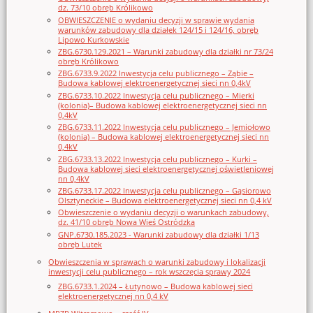
dz. 73/10 obręb Królikowo
OBWIESZCZENIE o wydaniu decyzji w sprawie wydania
warunków zabudowy dla działek 124/15 i 124/16, obręb
Lipowo Kurkowskie
ZBG.6730.129.2021 – Warunki zabudowy dla działki nr 73/24
obręb Królikowo
ZBG.6733.9.2022 Inwestycja celu publicznego – Ząbie –
Budowa kablowej elektroenergetycznej sieci nn 0,4kV
ZBG.6733.10.2022 Inwestycja celu publicznego – Mierki
(kolonia)– Budowa kablowej elektroenergetycznej sieci nn
0,4kV
ZBG.6733.11.2022 Inwestycja celu publicznego – Jemiołowo
(kolonia) – Budowa kablowej elektroenergetycznej sieci nn
0,4kV
ZBG.6733.13.2022 Inwestycja celu publicznego – Kurki –
Budowa kablowej sieci elektroenergetycznej oświetleniowej
nn 0,4kV
ZBG.6733.17.2022 Inwestycja celu publicznego – Gąsiorowo
Olsztyneckie – Budowa elektroenergetycznej sieci nn 0,4 kV
Obwieszczenie o wydaniu decyzji o warunkach zabudowy,
dz. 41/10 obręb Nowa Wieś Ostródzka
GNP.6730.185.2023 - Warunki zabudowy dla działki 1/13
obręb Lutek
Obwieszczenia w sprawach o warunki zabudowy i lokalizacji
inwestycji celu publicznego – rok wszczęcia sprawy 2024
ZBG.6733.1.2024 – Łutynowo – Budowa kablowej sieci
elektroenergetycznej nn 0,4 kV