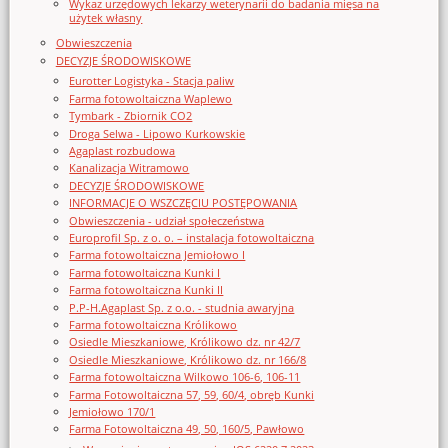
Wykaz urzędowych lekarzy weterynarii do badania mięsa na
użytek własny
Obwieszczenia
DECYZJE ŚRODOWISKOWE
Eurotter Logistyka - Stacja paliw
Farma fotowoltaiczna Waplewo
Tymbark - Zbiornik CO2
Droga Selwa - Lipowo Kurkowskie
Agaplast rozbudowa
Kanalizacja Witramowo
DECYZJE ŚRODOWISKOWE
INFORMACJE O WSZCZĘCIU POSTĘPOWANIA
Obwieszczenia - udział społeczeństwa
Europrofil Sp. z o. o. – instalacja fotowoltaiczna
Farma fotowoltaiczna Jemiołowo I
Farma fotowoltaiczna Kunki I
Farma fotowoltaiczna Kunki II
P.P-H.Agaplast Sp. z o.o. - studnia awaryjna
Farma fotowoltaiczna Królikowo
Osiedle Mieszkaniowe, Królikowo dz. nr 42/7
Osiedle Mieszkaniowe, Królikowo dz. nr 166/8
Farma fotowoltaiczna Wilkowo 106-6, 106-11
Farma Fotowoltaiczna 57, 59, 60/4, obręb Kunki
Jemiołowo 170/1
Farma Fotowoltaiczna 49, 50, 160/5, Pawłowo