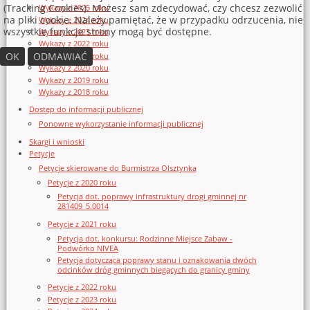
(Tracking Cookies). Możesz sam zdecydować, czy chcesz zezwolić
Wykazy z 2025 roku
na pliki cookie. Należy pamiętać, że w przypadku odrzucenia, nie
Wykazy z 2024 roku
wszystkie funkcje strony mogą być dostępne.
Wykazy z 2023 roku
Wykazy z 2022 roku
OK
ODMAWIAĆ
Wykazy z 2021 roku
Wykazy z 2020 roku
Wykazy z 2019 roku
Wykazy z 2018 roku
Dostęp do informacji publicznej
Ponowne wykorzystanie informacji publicznej
Skargi i wnioski
Petycje
Petycje skierowane do Burmistrza Olsztynka
Petycje z 2020 roku
Petycja dot. poprawy infrastruktury drogi gminnej nr
281409_5.0014
Petycje z 2021 roku
Petycja dot. konkursu: Rodzinne Miejsce Zabaw -
Podwórko NIVEA
Petycja dotycząca poprawy stanu i oznakowania dwóch
odcinków dróg gminnych biegących do granicy gminy
Petycje z 2022 roku
Petycje z 2023 roku