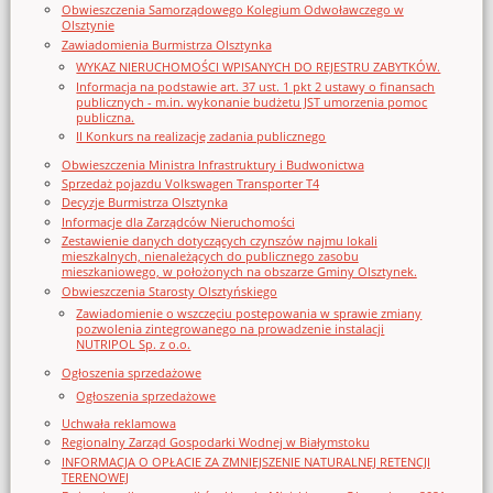
Obwieszczenia Samorządowego Kolegium Odwoławczego w
Olsztynie
Zawiadomienia Burmistrza Olsztynka
WYKAZ NIERUCHOMOŚCI WPISANYCH DO REJESTRU ZABYTKÓW.
Informacja na podstawie art. 37 ust. 1 pkt 2 ustawy o finansach
publicznych - m.in. wykonanie budżetu JST umorzenia pomoc
publiczna.
II Konkurs na realizację zadania publicznego
Obwieszczenia Ministra Infrastruktury i Budwonictwa
Sprzedaż pojazdu Volkswagen Transporter T4
Decyzje Burmistrza Olsztynka
Informacje dla Zarządców Nieruchomości
Zestawienie danych dotyczących czynszów najmu lokali
mieszkalnych, nienależących do publicznego zasobu
mieszkaniowego, w położonych na obszarze Gminy Olsztynek.
Obwieszczenia Starosty Olsztyńskiego
Zawiadomienie o wszczęciu postępowania w sprawie zmiany
pozwolenia zintegrowanego na prowadzenie instalacji
NUTRIPOL Sp. z o.o.
Ogłoszenia sprzedażowe
Ogłoszenia sprzedażowe
Uchwała reklamowa
Regionalny Zarząd Gospodarki Wodnej w Białymstoku
INFORMACJA O OPŁACIE ZA ZMNIEJSZENIE NATURALNEJ RETENCJI
TERENOWEJ