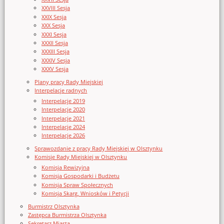
XXVIII Sesja
XXIX Sesja
XXX Sesja
XXXI Sesja
XXXII Sesja
XXXIII Sesja
XXXIV Sesja
XXXV Sesja
Plany pracy Rady Miejskiej
Interpelacje radnych
Interpelacje 2019
Interpelacje 2020
Interpelacje 2021
Interpelacje 2024
Interpelacje 2026
Sprawozdanie z pracy Rady Miejskiej w Olsztynku
Komisje Rady Miejskiej w Olsztynku
Komisja Rewizyjna
Komisja Gospodarki i Budżetu
Komisja Spraw Społecznych
Komisja Skarg, Wniosków i Petycji
Burmistrz Olsztynka
Zastępca Burmistrza Olsztynka
Sekretarz Miasta