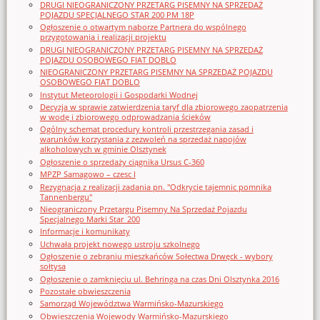
DRUGI NIEOGRANICZONY PRZETARG PISEMNY NA SPRZEDAŻ
POJAZDU SPECJALNEGO STAR 200 PM 18P
Ogłoszenie o otwartym naborze Partnera do wspólnego
przygotowania i realizacji projektu
DRUGI NIEOGRANICZONY PRZETARG PISEMNY NA SPRZEDAŻ
POJAZDU OSOBOWEGO FIAT DOBLO
NIEOGRANICZONY PRZETARG PISEMNY NA SPRZEDAŻ POJAZDU
OSOBOWEGO FIAT DOBLO
Instytut Meteorologii i Gospodarki Wodnej
Decyzja w sprawie zatwierdzenia taryf dla zbiorowego zaopatrzenia
w wodę i zbiorowego odprowadzania ścieków
Ogólny schemat procedury kontroli przestrzegania zasad i
warunków korzystania z zezwoleń na sprzedaż napojów
alkoholowych w gminie Olsztynek
Ogłoszenie o sprzedaży ciągnika Ursus C-360
MPZP Samagowo – czesc I
Rezygnacja z realizacji zadania pn. "Odkrycie tajemnic pomnika
Tannenbergu"
Nieograniczony Przetargu Pisemny Na Sprzedaż Pojazdu
Specjalnego Marki Star_200
Informacje i komunikaty
Uchwała projekt nowego ustroju szkolnego
Ogłoszenie o zebraniu mieszkańców Sołectwa Drwęck - wybory
sołtysa
Ogłoszenie o zamknięciu ul. Behringa na czas Dni Olsztynka 2016
Pozostałe obwieszczenia
Samorząd Województwa Warmińsko-Mazurskiego
Obwieszczenia Wojewody Warmińsko-Mazurskiego