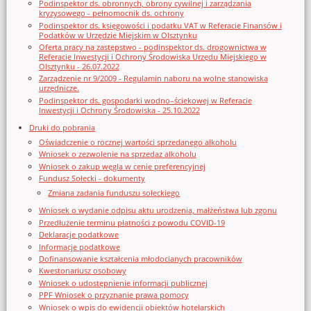
Podinspektor ds. obronnych, obrony cywilnej i zarządzania
kryzysowego - pełnomocnik ds. ochrony
Podinspektor ds. księgowości i podatku VAT w Referacie Finansów i
Podatków w Urzędzie Miejskim w Olsztynku
Oferta pracy na zastępstwo - podinspektor ds. drogownictwa w
Referacie Inwestycji i Ochrony Środowiska Urzędu Miejskiego w
Olsztynku - 26.07.2022
Zarządzenie nr 9/2009 - Regulamin naboru na wolne stanowiska
urzędnicze.
Podinspektor ds. gospodarki wodno–ściekowej w Referacie
Inwestycji i Ochrony Środowiska - 25.10.2022
Druki do pobrania
Oświadczenie o rocznej wartości sprzedanego alkoholu
Wniosek o zezwolenie na sprzedaz alkoholu
Wniosek o zakup węgla w cenie preferencyjnej
Fundusz Sołecki - dokumenty
Zmiana zadania funduszu sołeckiego
Wniosek o wydanie odpisu aktu urodzenia, małżeństwa lub zgonu
Przedłużenie terminu płatności z powodu COVID-19
Deklaracje podatkowe
Informacje podatkowe
Dofinansowanie kształcenia młodocianych pracowników
Kwestonariusz osobowy
Wniosek o udostępnienie informacji publicznej
PPF Wniosek o przyznanie prawa pomocy
Wniosek o wpis do ewidencji obiektów hotelarskich