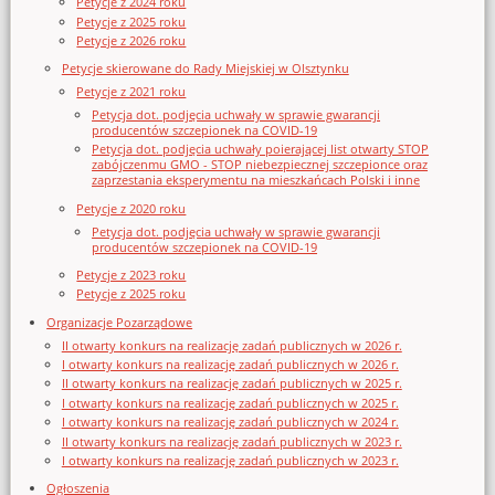
Petycje z 2024 roku
Petycje z 2025 roku
Petycje z 2026 roku
Petycje skierowane do Rady Miejskiej w Olsztynku
Petycje z 2021 roku
Petycja dot. podjęcia uchwały w sprawie gwarancji
producentów szczepionek na COVID-19
Petycja dot. podjęcia uchwały poierającej list otwarty STOP
zabójczenmu GMO - STOP niebezpiecznej szczepionce oraz
zaprzestania eksperymentu na mieszkańcach Polski i inne
Petycje z 2020 roku
Petycja dot. podjęcia uchwały w sprawie gwarancji
producentów szczepionek na COVID-19
Petycje z 2023 roku
Petycje z 2025 roku
Organizacje Pozarządowe
II otwarty konkurs na realizację zadań publicznych w 2026 r.
I otwarty konkurs na realizację zadań publicznych w 2026 r.
II otwarty konkurs na realizację zadań publicznych w 2025 r.
I otwarty konkurs na realizację zadań publicznych w 2025 r.
I otwarty konkurs na realizację zadań publicznych w 2024 r.
II otwarty konkurs na realizację zadań publicznych w 2023 r.
I otwarty konkurs na realizację zadań publicznych w 2023 r.
Ogłoszenia