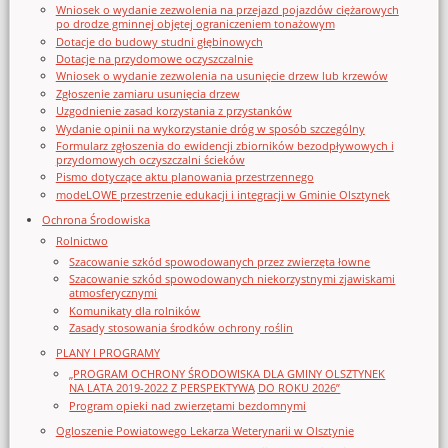
Wniosek o wydanie zezwolenia na przejazd pojazdów ciężarowych
po drodze gminnej objętej ograniczeniem tonażowym
Dotacje do budowy studni głębinowych
Dotacje na przydomowe oczyszczalnie
Wniosek o wydanie zezwolenia na usunięcie drzew lub krzewów
Zgłoszenie zamiaru usunięcia drzew
Uzgodnienie zasad korzystania z przystanków
Wydanie opinii na wykorzystanie dróg w sposób szczególny
Formularz zgłoszenia do ewidencji zbiorników bezodpływowych i
przydomowych oczyszczalni ścieków
Pismo dotyczące aktu planowania przestrzennego
modeLOWE przestrzenie edukacji i integracji w Gminie Olsztynek
Ochrona Środowiska
Rolnictwo
Szacowanie szkód spowodowanych przez zwierzęta łowne
Szacowanie szkód spowodowanych niekorzystnymi zjawiskami
atmosferycznymi
Komunikaty dla rolników
Zasady stosowania środków ochrony roślin
PLANY I PROGRAMY
„PROGRAM OCHRONY ŚRODOWISKA DLA GMINY OLSZTYNEK
NA LATA 2019-2022 Z PERSPEKTYWĄ DO ROKU 2026”
Program opieki nad zwierzętami bezdomnymi
Ogloszenie Powiatowego Lekarza Weterynarii w Olsztynie