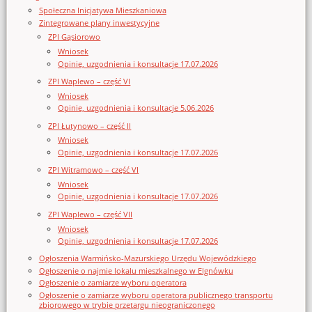
Społeczna Inicjatywa Mieszkaniowa
Zintegrowane plany inwestycyjne
ZPI Gąsiorowo
Wniosek
Opinie, uzgodnienia i konsultacje 17.07.2026
ZPI Waplewo – część VI
Wniosek
Opinie, uzgodnienia i konsultacje 5.06.2026
ZPI Łutynowo – część II
Wniosek
Opinie, uzgodnienia i konsultacje 17.07.2026
ZPI Witramowo – część VI
Wniosek
Opinie, uzgodnienia i konsultacje 17.07.2026
ZPI Waplewo – część VII
Wniosek
Opinie, uzgodnienia i konsultacje 17.07.2026
Ogłoszenia Warmińsko-Mazurskiego Urzędu Wojewódzkiego
Ogłoszenie o najmie lokalu mieszkalnego w Elgnówku
Ogłoszenie o zamiarze wyboru operatora
Ogłoszenie o zamiarze wyboru operatora publicznego transportu
zbiorowego w trybie przetargu nieograniczonego