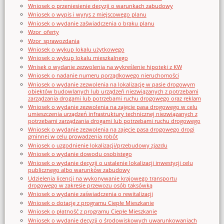
Wniosek o przeniesienie decyzji o warunkach zabudowy
Wniosek o wypis i wyrys z miejscowego planu
Wniosek o wydanie zaświadczenia o braku planu
Wzor_oferty
Wzor_sprawozdania
Wniosek o wykup lokalu użytkowego
Wniosek o wykup lokalu mieszkalnego
Wnisek o wydanie zezwolenia na wykreślenie hipoteki z KW
Wniosek o nadanie numeru porządkowego nieruchomości
Wniosek o wydanie zezwolenia na lokalizację w pasie drogowym
obiektów budowlanych lub urządzeń niezwiązanych z potrzebami
zarządzania drogami lub potrzebami ruchu drogowego oraz reklam
Wniosek o wydanie zezwolenia na zajęcie pasa drogowego w celu
umieszczenia urządzeń infrastruktury technicznej niezwiązanych z
potrzebami zarządzania drogami lub potrzebami ruchu drogowego
Wniosek o wydanie zezwolenia na zajęcie pasa drogowego drogi
gminnej w celu prowadzenia robót
Wniosek o uzgodnienie lokalizacji/przebudowy zjazdu
Wniosek o wydanie dowodu osobistego
Wniosek o wydanie decyzji o ustalenie lokalizacji inwestycji celu
publicznego albo warunków zabudowy
Udzielenia licencji na wykonywanie krajowego transportu
drogowego w zakresie przewozu osób taksówką
Wniosek o wydanie zaświadczenia o rewitalizacji
Wniosek o dotację z programu Ciepłe Mieszkanie
Wniosek o płatność z programu Ciepłe Mieszkanie
Wniosek o wydanie decyzji o środowiskowych uwarunkowaniach