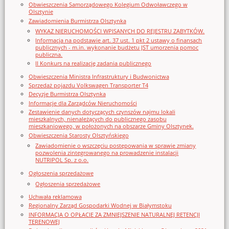
Obwieszczenia Samorządowego Kolegium Odwoławczego w
Olsztynie
Zawiadomienia Burmistrza Olsztynka
WYKAZ NIERUCHOMOŚCI WPISANYCH DO REJESTRU ZABYTKÓW.
Informacja na podstawie art. 37 ust. 1 pkt 2 ustawy o finansach
publicznych - m.in. wykonanie budżetu JST umorzenia pomoc
publiczna.
II Konkurs na realizację zadania publicznego
Obwieszczenia Ministra Infrastruktury i Budwonictwa
Sprzedaż pojazdu Volkswagen Transporter T4
Decyzje Burmistrza Olsztynka
Informacje dla Zarządców Nieruchomości
Zestawienie danych dotyczących czynszów najmu lokali
mieszkalnych, nienależących do publicznego zasobu
mieszkaniowego, w położonych na obszarze Gminy Olsztynek.
Obwieszczenia Starosty Olsztyńskiego
Zawiadomienie o wszczęciu postępowania w sprawie zmiany
pozwolenia zintegrowanego na prowadzenie instalacji
NUTRIPOL Sp. z o.o.
Ogłoszenia sprzedażowe
Ogłoszenia sprzedażowe
Uchwała reklamowa
Regionalny Zarząd Gospodarki Wodnej w Białymstoku
INFORMACJA O OPŁACIE ZA ZMNIEJSZENIE NATURALNEJ RETENCJI
TERENOWEJ