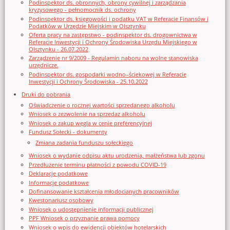
Podinspektor ds. obronnych, obrony cywilnej i zarządzania
kryzysowego - pełnomocnik ds. ochrony
Podinspektor ds. księgowości i podatku VAT w Referacie Finansów i
Podatków w Urzędzie Miejskim w Olsztynku
Oferta pracy na zastępstwo - podinspektor ds. drogownictwa w
Referacie Inwestycji i Ochrony Środowiska Urzędu Miejskiego w
Olsztynku - 26.07.2022
Zarządzenie nr 9/2009 - Regulamin naboru na wolne stanowiska
urzędnicze.
Podinspektor ds. gospodarki wodno–ściekowej w Referacie
Inwestycji i Ochrony Środowiska - 25.10.2022
Druki do pobrania
Oświadczenie o rocznej wartości sprzedanego alkoholu
Wniosek o zezwolenie na sprzedaz alkoholu
Wniosek o zakup węgla w cenie preferencyjnej
Fundusz Sołecki - dokumenty
Zmiana zadania funduszu sołeckiego
Wniosek o wydanie odpisu aktu urodzenia, małżeństwa lub zgonu
Przedłużenie terminu płatności z powodu COVID-19
Deklaracje podatkowe
Informacje podatkowe
Dofinansowanie kształcenia młodocianych pracowników
Kwestonariusz osobowy
Wniosek o udostępnienie informacji publicznej
PPF Wniosek o przyznanie prawa pomocy
Wniosek o wpis do ewidencji obiektów hotelarskich