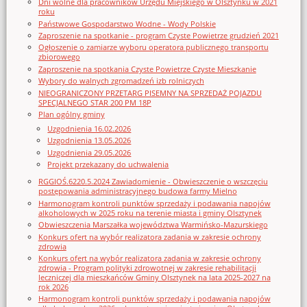
Dni wolne dla pracowników Urzędu Miejskiego w Olsztynku w 2021
roku
Państwowe Gospodarstwo Wodne - Wody Polskie
Zaproszenie na spotkanie - program Czyste Powietrze grudzień 2021
Ogłoszenie o zamiarze wyboru operatora publicznego transportu
zbiorowego
Zaproszenie na spotkania Czyste Powietrze Czyste Mieszkanie
Wybory do walnych zgromadzeń izb rolniczych
NIEOGRANICZONY PRZETARG PISEMNY NA SPRZEDAŻ POJAZDU
SPECJALNEGO STAR 200 PM 18P
Plan ogólny gminy
Uzgodnienia 16.02.2026
Uzgodnienia 13.05.2026
Uzgodnienia 29.05.2026
Projekt przekazany do uchwalenia
RGGIOŚ.6220.5.2024 Zawiadomienie - Obwieszczenie o wszczęciu
postępowania administracyjnego budowa farmy Mielno
Harmonogram kontroli punktów sprzedaży i podawania napojów
alkoholowych w 2025 roku na terenie miasta i gminy Olsztynek
Obwieszczenia Marszałka województwa Warmińsko-Mazurskiego
Konkurs ofert na wybór realizatora zadania w zakresie ochrony
zdrowia
Konkurs ofert na wybór realizatora zadania w zakresie ochrony
zdrowia - Program polityki zdrowotnej w zakresie rehabilitacji
leczniczej dla mieszkańców Gminy Olsztynek na lata 2025-2027 na
rok 2026
Harmonogram kontroli punktów sprzedaży i podawania napojów