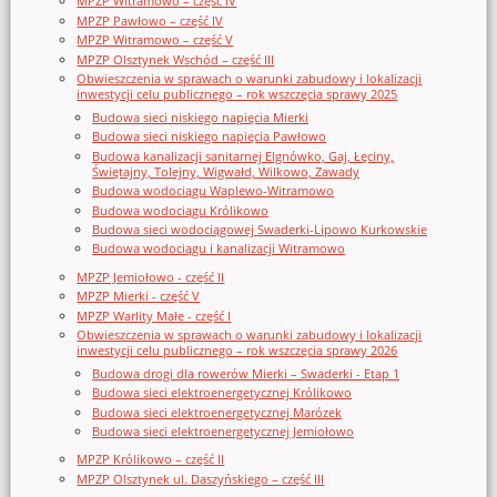
MPZP Witramowo – część IV
MPZP Pawłowo – część IV
MPZP Witramowo – część V
MPZP Olsztynek Wschód – część III
Obwieszczenia w sprawach o warunki zabudowy i lokalizacji
inwestycji celu publicznego – rok wszczęcia sprawy 2025
Budowa sieci niskiego napięcia Mierki
Budowa sieci niskiego napięcia Pawłowo
Budowa kanalizacji sanitarnej Elgnówko, Gaj, Łęciny,
Świętajny, Tolejny, Wigwałd, Wilkowo, Zawady
Budowa wodociągu Waplewo-Witramowo
Budowa wodociągu Królikowo
Budowa sieci wodociągowej Swaderki-Lipowo Kurkowskie
Budowa wodociągu i kanalizacji Witramowo
MPZP Jemiołowo - część II
MPZP Mierki - część V
MPZP Warlity Małe - część I
Obwieszczenia w sprawach o warunki zabudowy i lokalizacji
inwestycji celu publicznego – rok wszczęcia sprawy 2026
Budowa drogi dla rowerów Mierki – Swaderki - Etap 1
Budowa sieci elektroenergetycznej Królikowo
Budowa sieci elektroenergetycznej Marózek
Budowa sieci elektroenergetycznej Jemiołowo
MPZP Królikowo – część II
MPZP Olsztynek ul. Daszyńskiego – część III