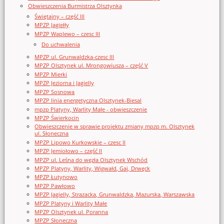
Obwieszczenia Burmistrza Olsztynka
Świętajny – część III
MPZP Jagiełły
MPZP Waplewo – czesc III
Do uchwalenia
MPZP ul. Grunwaldzka-czesc III
MPZP Olsztynek ul. Mrongowiusza – część V
MPZP Mierki
MPZP Jeziorna i Jagielly
MPZP Sosnowa
MPZP linia energetyczna Olsztynek-Biesal
mpzp Platyny, Warlity Małe - obwieszczenie
MPZP Świerkocin
Obwieszczenie w sprawie projektu zmiany mpzp m. Olsztynek
ul. Słoneczna
MPZP Lipowo Kurkowskie – czesc II
MPZP Jemiołowo – część II
MPZP ul. Leśna do węzła Olsztynek Wschód
MPZP Platyny, Warlity, Wigwałd, Gaj, Drwęck
MPZP Łutynowo
MPZP Pawłowo
MPZP Jagielly, Strazacka, Grunwaldzka, Mazurska, Warszawska
MPZP Platyny i Warlity Małe
MPZP Olsztynek ul. Poranna
MPZP Słoneczna