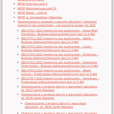
MPZP Ameryka-część II
MPZP Mrongowiusza-część VI
MPZP Mierki – część IV
MPZP ul. Grunwaldzka i Mazurska
Obwieszczenia w sprawach o warunki zabudowy i lokalizacji
inwestycji celu publicznego – rok wszczęcia sprawy do 2023
ZBG.6733.1.2022 Inwestycja celu publicznego – Nowa Wieś
Ostródzka – Budowa elektroenergetycznej sieci nn 0,4kV
ZBG.6733.2.2022 Inwestycja celu publicznego – Mańki –
Budowa elektroenergetycznej sieci nn 0,4kV
ZBG.6733.3.2022 Inwestycja celu publicznego – Lutek –
Budowa elektroenergetycznej sieci nn 0,4kV
ZBG.6733.4.2022 Inwestycja celu publicznego – Królikowo –
Budowa elektroenergetycznej sieci nn 0,4kV
ZBG.6733.5.2022 Inwestycja celu publicznego – Gąsiorowo
Olsztyneckie – Budowa elektroenergetycznej sieci nn 0,4kV
ZBG.6733.6.2022 Inwestycja celu publicznego – Mierki
kolonia – Przebudowa elektroenergetycznej sieci nn 0,4kV
ZBG.6733.7.2022 Inwestycja celu publicznego – Jemiołowo –
Przebudowa elektroenergetycznej sieci nn 0,4kV
Obwieszczenie o wydaniu decyzji o warunkach zabudowy,
dz. 36/27 obręb Waplewo
Obwieszczenie o wydaniu decyzji o warunkach zabudowy,
dz. 36/26 obręb Waplewo
Obwieszczenie o wydaniu decyzji o warunkach
zabudowy, dz. 36/26 obręb Waplewo
Obwieszczenie o wydaniu decyzji o warunkach zabudowy,