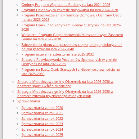
Gminny Program Wspierania Rodziny na lata 2024-2026
Program Osłonowy w zakresie dożywiania na lata 2024-2028
Program Przeciwdziałania Przemocy Domowej i Ochrony Osób
na lata 2023-2028
Program Opieki nad Zabytkami Gminy Olsztynek na lata 2025-
2028
Wieloletni Program Gospodarowania Mieszkaniowym Zasobem
Gminy na lata 2026-2030
Założenia do planu zaopatrzenia w ciepło, energię elektryczna i
paliwa gazowe na lata 2026-2040
Program usuwania azbestu na lata 2025-2032
Strategia Rozwiązywania Problemów Społecznych w gminie
Olsztynek na lata 2026-2035
Program na Rzecz Osób Starszych i z Niepełnosprawnością na
lata 2025-2030
Strategia Młodzieżowa gminy Olsztynek na lata 2026-2030 w
obszarze sportu wśród młodzieży
Strategia Młodzieżowa gminy Olsztynek na lata 2026-2030 w
obszarze zdrowia psychicznego młodych osób
Sprawozdania
Sprawozdania za rok 2020
Sprawozdania za rok 2021
Sprawozdania za rok 2022
Sprawozdania za rok 2023
Sprawozdania za rok 2024
Sprawozdania za rok 2025