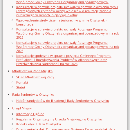
Współpracy Gminy Olsztynek z organizacjami pozarządowymi
Konsultacje w sprawie projektu uchwały w sprawie określenia trybu
i szczegółowych kryteriów oceny wniosków o realizację zadania
publicznego w ramach inicjatywy lokalnej
Wprowadzenie strefy ciszy na jeziorach w gminie Olsztynek –
konsultacje
Konsultacje w sprawie projektu uchwały Rocznego Programu
Współpracy Gminy Olsztynek z organizacjami pozarządowymi na rok
2025
Konsultacje w sprawie projektu uchwały Rocznego Programu
Współpracy Gminy Olsztynek z organizacjami pozarządowymi na rok
2026
Konsultacje społeczne w sprawie przyjęcia Gminnego Programu
Profilaktyki i Rozwiązywania Problemów Alkoholowych oraz
Przeciwdziałania Narkomanii na rok 2026
Młodzieżowa Rada Miejska
Skład Młodzieżowej Rady
Kontakt
Statut
Rada Seniorów w Olsztynku
Nabór kandydatów do II kadencji Rady Seniorów w Olsztynku
Urząd Miejski
Informacje Ogólne
Regulamin Organizacyjny Urzedu Miejskiego w Olsztynku
Kodeks etyki UM w Olsztynku
Dokumentacja dot. Zintegrowanego Systemu Zarządzania Jakością