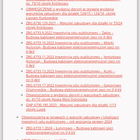
dz. 73/10 obręb Królikowo
OBWIESZCZENIE o wydaniu decyzji w sprawie wydania
warunków zabudowy dla działek 124/15 i 124/16, obręb
Lipowo Kurkowskie
ZBG.6730.129.2021 – Warunki zabudowy dla działki nr 73/24
obręb Królikowo
ZBG.6733.9.2022 Inwestycja celu publicznego – Ząbie –
Budowa kablowej elektroenergetycznej sieci nn 0,4kV
ZBG.6733.10.2022 Inwestycja celu publicznego – Mierki
(kolonia)– Budowa kablowej elektroenergetycznej sieci nn
0,4kV
ZBG.6733.11.2022 Inwestycja celu publicznego – Jemiołowo
(kolonia) – Budowa kablowej elektroenergetycznej sieci nn
0,4kV
ZBG.6733.13.2022 Inwestycja celu publicznego – Kurki –
Budowa kablowej sieci elektroenergetycznej oświetleniowej
nn 0,4kV
ZBG.6733.17.2022 Inwestycja celu publicznego – Gąsiorowo
Olsztyneckie – Budowa elektroenergetycznej sieci nn 0,4 kV
Obwieszczenie o wydaniu decyzji o warunkach zabudowy,
dz. 41/10 obręb Nowa Wieś Ostródzka
GNP.6730.185.2023 - Warunki zabudowy dla działki 1/13
obręb Lutek
Obwieszczenia w sprawach o warunki zabudowy i lokalizacji
inwestycji celu publicznego – rok wszczęcia sprawy 2024
ZBG.6733.1.2024 – Łutynowo – Budowa kablowej sieci
elektroenergetycznej nn 0,4 kV