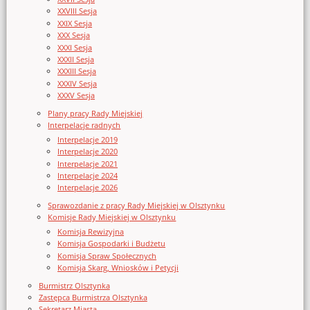
XXVIII Sesja
XXIX Sesja
XXX Sesja
XXXI Sesja
XXXII Sesja
XXXIII Sesja
XXXIV Sesja
XXXV Sesja
Plany pracy Rady Miejskiej
Interpelacje radnych
Interpelacje 2019
Interpelacje 2020
Interpelacje 2021
Interpelacje 2024
Interpelacje 2026
Sprawozdanie z pracy Rady Miejskiej w Olsztynku
Komisje Rady Miejskiej w Olsztynku
Komisja Rewizyjna
Komisja Gospodarki i Budżetu
Komisja Spraw Społecznych
Komisja Skarg, Wniosków i Petycji
Burmistrz Olsztynka
Zastępca Burmistrza Olsztynka
Sekretarz Miasta