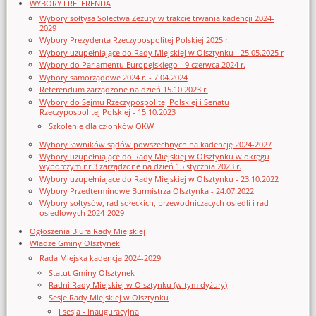
WYBORY I REFERENDA
Wybory sołtysa Sołectwa Zezuty w trakcie trwania kadencji 2024-
2029
Wybory Prezydenta Rzeczypospolitej Polskiej 2025 r.
Wybory uzupełniające do Rady Miejskiej w Olsztynku - 25.05.2025 r
Wybory do Parlamentu Europejskiego - 9 czerwca 2024 r.
Wybory samorządowe 2024 r. - 7.04.2024
Referendum zarządzone na dzień 15.10.2023 r.
Wybory do Sejmu Rzeczypospolitej Polskiej i Senatu
Rzeczypospolitej Polskiej - 15.10.2023
Szkolenie dla członków OKW
Wybory ławników sądów powszechnych na kadencję 2024-2027
Wybory uzupełniające do Rady Miejskiej w Olsztynku w okręgu
wyborczym nr 3 zarządzone na dzień 15 stycznia 2023 r.
Wybory uzupełniające do Rady Miejskiej w Olsztynku - 23.10.2022
Wybory Przedterminowe Burmistrza Olsztynka - 24.07.2022
Wybory sołtysów, rad sołeckich, przewodniczących osiedli i rad
osiedlowych 2024-2029
Ogłoszenia Biura Rady Miejskiej
Władze Gminy Olsztynek
Rada Miejska kadencja 2024-2029
Statut Gminy Olsztynek
Radni Rady Miejskiej w Olsztynku (w tym dyżury)
Sesje Rady Miejskiej w Olsztynku
I sesja - inauguracyjna