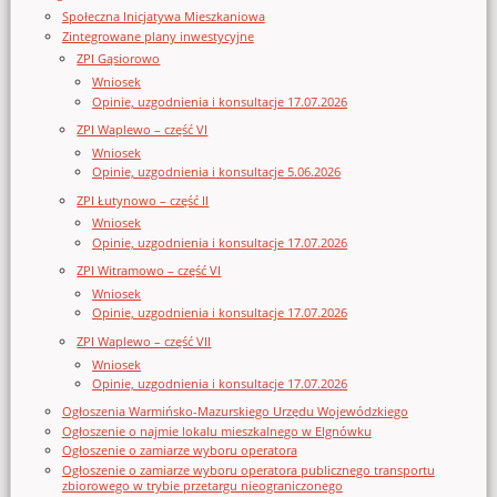
Społeczna Inicjatywa Mieszkaniowa
Zintegrowane plany inwestycyjne
ZPI Gąsiorowo
Wniosek
Opinie, uzgodnienia i konsultacje 17.07.2026
ZPI Waplewo – część VI
Wniosek
Opinie, uzgodnienia i konsultacje 5.06.2026
ZPI Łutynowo – część II
Wniosek
Opinie, uzgodnienia i konsultacje 17.07.2026
ZPI Witramowo – część VI
Wniosek
Opinie, uzgodnienia i konsultacje 17.07.2026
ZPI Waplewo – część VII
Wniosek
Opinie, uzgodnienia i konsultacje 17.07.2026
Ogłoszenia Warmińsko-Mazurskiego Urzędu Wojewódzkiego
Ogłoszenie o najmie lokalu mieszkalnego w Elgnówku
Ogłoszenie o zamiarze wyboru operatora
Ogłoszenie o zamiarze wyboru operatora publicznego transportu
zbiorowego w trybie przetargu nieograniczonego