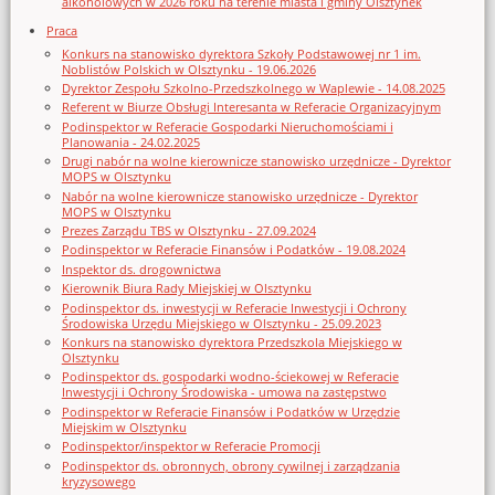
alkoholowych w 2026 roku na terenie miasta i gminy Olsztynek
Praca
Konkurs na stanowisko dyrektora Szkoły Podstawowej nr 1 im.
Noblistów Polskich w Olsztynku - 19.06.2026
Dyrektor Zespołu Szkolno-Przedszkolnego w Waplewie - 14.08.2025
Referent w Biurze Obsługi Interesanta w Referacie Organizacyjnym
Podinspektor w Referacie Gospodarki Nieruchomościami i
Planowania - 24.02.2025
Drugi nabór na wolne kierownicze stanowisko urzędnicze - Dyrektor
MOPS w Olsztynku
Nabór na wolne kierownicze stanowisko urzędnicze - Dyrektor
MOPS w Olsztynku
Prezes Zarządu TBS w Olsztynku - 27.09.2024
Podinspektor w Referacie Finansów i Podatków - 19.08.2024
Inspektor ds. drogownictwa
Kierownik Biura Rady Miejskiej w Olsztynku
Podinspektor ds. inwestycji w Referacie Inwestycji i Ochrony
Środowiska Urzędu Miejskiego w Olsztynku - 25.09.2023
Konkurs na stanowisko dyrektora Przedszkola Miejskiego w
Olsztynku
Podinspektor ds. gospodarki wodno-ściekowej w Referacie
Inwestycji i Ochrony Środowiska - umowa na zastępstwo
Podinspektor w Referacie Finansów i Podatków w Urzędzie
Miejskim w Olsztynku
Podinspektor/inspektor w Referacie Promocji
Podinspektor ds. obronnych, obrony cywilnej i zarządzania
kryzysowego