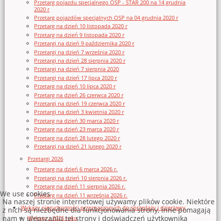
Przetarg pojazdu specjalnego OSP - STAR 200 na 14 grudnia
2020 r
Przetarg pojazdów specjalnych OSP na 04 grudnia 2020 r
Przetarg na dzień 10 listopada 2020 r
Przetarg na dzień 9 listopada 2020 r
Przetargi na dzień 9 października 2020 r
Przetargi na dzień 7 września 2020 r
Przetargi na dzień 28 sierpnia 2020 r
Przetargi na dzień 7 sierpnia 2020
Przetargi na dzień 17 lipca 2020 r
Przetarg na dzień 10 lipca 2020 r
Przetarg na dzień 26 czerwca 2020 r
Przetargi na dzień 19 czerwca 2020 r
Przetargi na dzień 3 kwietnia 2020 r
Przetarg na dzień 30 marca 2020 r
Przetarg na dzień 23 marca 2020 r
Przetarg na dzień 28 lutego 2020 r
Przetargi na dzień 21 lutego 2020 r
Przetargi 2026
Przetarg na dzień 6 marca 2026 r.
Przetargi na dzień 10 sierpnia 2026 r.
Przetarg na dzień 11 sierpnia 2026 r.
We use cookies
Przetarg na dzień 11 września 2026 r.
Na naszej stronie internetowej używamy plików cookie. Niektóre
Wykazy nieruchomości przeznaczonych do sprzedaży i dzierżawy
z nich są niezbędne dla funkcjonowania strony, inne pomagają
nam w ulepszaniu tej strony i doświadczeń użytkownika
Wykazy z 2026 roku