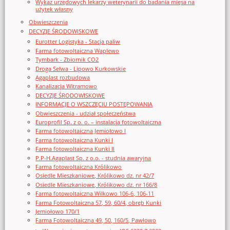
Wykaz urzędowych lekarzy weterynarii do badania mięsa na
użytek własny
Obwieszczenia
DECYZJE ŚRODOWISKOWE
Eurotter Logistyka - Stacja paliw
Farma fotowoltaiczna Waplewo
Tymbark - Zbiornik CO2
Droga Selwa - Lipowo Kurkowskie
Agaplast rozbudowa
Kanalizacja Witramowo
DECYZJE ŚRODOWISKOWE
INFORMACJE O WSZCZĘCIU POSTĘPOWANIA
Obwieszczenia - udział społeczeństwa
Europrofil Sp. z o. o. – instalacja fotowoltaiczna
Farma fotowoltaiczna Jemiołowo I
Farma fotowoltaiczna Kunki I
Farma fotowoltaiczna Kunki II
P.P-H.Agaplast Sp. z o.o. - studnia awaryjna
Farma fotowoltaiczna Królikowo
Osiedle Mieszkaniowe, Królikowo dz. nr 42/7
Osiedle Mieszkaniowe, Królikowo dz. nr 166/8
Farma fotowoltaiczna Wilkowo 106-6, 106-11
Farma Fotowoltaiczna 57, 59, 60/4, obręb Kunki
Jemiołowo 170/1
Farma Fotowoltaiczna 49, 50, 160/5, Pawłowo