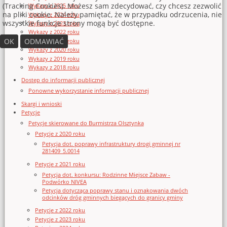
(Tracking Cookies). Możesz sam zdecydować, czy chcesz zezwolić
Wykazy z 2025 roku
na pliki cookie. Należy pamiętać, że w przypadku odrzucenia, nie
Wykazy z 2024 roku
wszystkie funkcje strony mogą być dostępne.
Wykazy z 2023 roku
Wykazy z 2022 roku
OK
ODMAWIAĆ
Wykazy z 2021 roku
Wykazy z 2020 roku
Wykazy z 2019 roku
Wykazy z 2018 roku
Dostęp do informacji publicznej
Ponowne wykorzystanie informacji publicznej
Skargi i wnioski
Petycje
Petycje skierowane do Burmistrza Olsztynka
Petycje z 2020 roku
Petycja dot. poprawy infrastruktury drogi gminnej nr
281409_5.0014
Petycje z 2021 roku
Petycja dot. konkursu: Rodzinne Miejsce Zabaw -
Podwórko NIVEA
Petycja dotycząca poprawy stanu i oznakowania dwóch
odcinków dróg gminnych biegących do granicy gminy
Petycje z 2022 roku
Petycje z 2023 roku