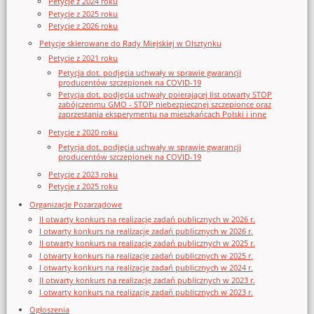
Petycje z 2024 roku
Petycje z 2025 roku
Petycje z 2026 roku
Petycje skierowane do Rady Miejskiej w Olsztynku
Petycje z 2021 roku
Petycja dot. podjęcia uchwały w sprawie gwarancji
producentów szczepionek na COVID-19
Petycja dot. podjęcia uchwały poierającej list otwarty STOP
zabójczenmu GMO - STOP niebezpiecznej szczepionce oraz
zaprzestania eksperymentu na mieszkańcach Polski i inne
Petycje z 2020 roku
Petycja dot. podjęcia uchwały w sprawie gwarancji
producentów szczepionek na COVID-19
Petycje z 2023 roku
Petycje z 2025 roku
Organizacje Pozarządowe
II otwarty konkurs na realizację zadań publicznych w 2026 r.
I otwarty konkurs na realizację zadań publicznych w 2026 r.
II otwarty konkurs na realizację zadań publicznych w 2025 r.
I otwarty konkurs na realizację zadań publicznych w 2025 r.
I otwarty konkurs na realizację zadań publicznych w 2024 r.
II otwarty konkurs na realizację zadań publicznych w 2023 r.
I otwarty konkurs na realizację zadań publicznych w 2023 r.
Ogłoszenia