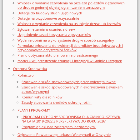
Wniosek o wydanie zezwolenia na przejazd pojazdów ciężarowych
po drodze gminnej objętej ograniczeniem tonażowym
Dotacje do budowy studni głębinowych
Dotacje na przydomowe oczyszczalnie
Wniosek o wydanie zezwolenia na usunięcie drzew lub krzewów
Zgłoszenie zamiaru usunięcia drzew
Uzgodnienie zasad korzystania z przystanków
Wydanie opinii na wykorzystanie dróg w sposób szczególny
Formularz zgłoszenia do ewidencji zbiorników bezodpływowych i
przydomowych oczyszczalni ścieków
Pismo dotyczące aktu planowania przestrzennego
modeLOWE przestrzenie edukacji i integracji w Gminie Olsztynek
Ochrona Środowiska
Rolnictwo
Szacowanie szkód spowodowanych przez zwierzęta łowne
Szacowanie szkód spowodowanych niekorzystnymi zjawiskami
atmosferycznymi
Komunikaty dla rolników
Zasady stosowania środków ochrony roślin
PLANY I PROGRAMY
„PROGRAM OCHRONY ŚRODOWISKA DLA GMINY OLSZTYNEK
NA LATA 2019-2022 Z PERSPEKTYWĄ DO ROKU 2026”
Program opieki nad zwierzętami bezdomnymi
Ogloszenie Powiatowego Lekarza Weterynarii w Olsztynie