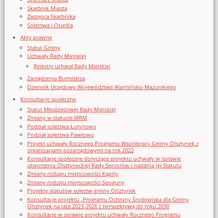
Skarbnik Miasta
Zastępca Skarbnika
Sołectwa i Osiedla
Akty prawne
Statut Gminy
Uchwały Rady Miejskiej
Rejestry uchwał Rady Miejskiej
Zarządzenia Burmistrza
Dziennik Urzędowy Województwa Warmińsko-Mazurskiego
Konsultacje społeczne
Statut Młodzieżowej Rady Miejskiej
Zmiany w statucie MRM
Podział sołectwa Łutynowo
Podział sołectwa Pawłowo
Projekt uchwały Rocznego Programu Współpracy Gminy Olsztynek z
organizacjami pozarządowymi na rok 2022
Konsultacje społeczne dotyczące projektu uchwały w sprawie
utworzenia Olsztyneckiej Rady Seniorów i nadania jej Statutu
Zmiany rodzaju miejscowości Kąpity
Zmiany rodzaju miejscowości Spoguny
Projekty statutów sołectw gminy Olsztynek
Konsultacje projektu „Programu Ochrony Środowiska dla Gminy
Olsztynek na lata 2023-2026 z perspektywą do roku 2030
Konsultacje w sprawie projektu uchwały Rocznego Programu