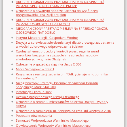
DRUGI NIEOGRANICZONY PRZETARG PISEMNY NA SPRZEDAŻ
POJAZDU SPECJALNEGO STAR 200 PM 18P
Ogłoszenie o otwartym naborze Partnera do wspólnego
przygotowania i realizacji projektu
DRUGI NIEOGRANICZONY PRZETARG PISEMNY NA SPRZEDAŻ
POJAZDU OSOBOWEGO FIAT DOBLO
NIEOGRANICZONY PRZETARG PISEMNY NA SPRZEDAŻ POJAZDU
OSOBOWEGO FIAT DOBLO
Instytut Meteorologii i Gospodarki Wodnej
Decyzja w sprawie zatwierdzenia taryf dla zbiorowego zaopatrzenia
w wodę i zbiorowego odprowadzania ścieków
Ogólny schemat procedury kontroli przestrzegania zasad i
warunków korzystania z zezwoleń na sprzedaż napojów
alkoholowych w gminie Olsztynek
Ogłoszenie o sprzedaży ciągnika Ursus C-360
MPZP Samagowo – czesc I
Rezygnacja z realizacji zadania pn. "Odkrycie tajemnic pomnika
Tannenbergu"
Nieograniczony Przetargu Pisemny Na Sprzedaż Pojazdu
Specjalnego Marki Star_200
Informacje i komunikaty
Uchwała projekt nowego ustroju szkolnego
Ogłoszenie o zebraniu mieszkańców Sołectwa Drwęck - wybory
sołtysa
Ogłoszenie o zamknięciu ul. Behringa na czas Dni Olsztynka 2016
Pozostałe obwieszczenia
Samorząd Województwa Warmińsko-Mazurskiego
Obwieszczenia Wojewody Warmińsko-Mazurskiego