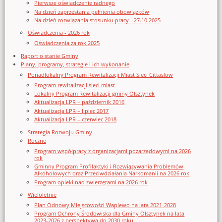
Pierwsze oświadczenie radnego
Na dzień zaprzestania pełnienia obowiązków
Na dzień rozwiązania stosunku pracy - 27.10.2025
Oświadczenia - 2026 rok
Oświadczenia za rok 2025
Raport o stanie Gminy
Plany, programy, strategie i ich wykonanie
Ponadlokalny Program Rewitalizacji Miast Sieci Cittaslow
Program rewitalizacji sieci miast
Lokalny Program Rewitalizacji gminy Olsztynek
Aktualizacja LPR – październik 2016
Aktualizacja LPR – lipiec 2017
Aktualizacja LPR – czerwiec 2018
Strategia Rozwoju Gminy
Roczne
Program współpracy z organizacjami pozarządowymi na 2026
rok
Gminny Program Profilaktyki i Rozwiązywania Problemów
Alkoholowych oraz Przeciwdziałania Narkomanii na 2026 rok
Program opieki nad zwierzętami na 2026 rok
Wieloletnie
Plan Odnowy Miejscowości Waplewo na lata 2021-2028
Program Ochrony Środowiska dla Gminy Olsztynek na lata
2023-2026 z perspektywą do 2030 roku