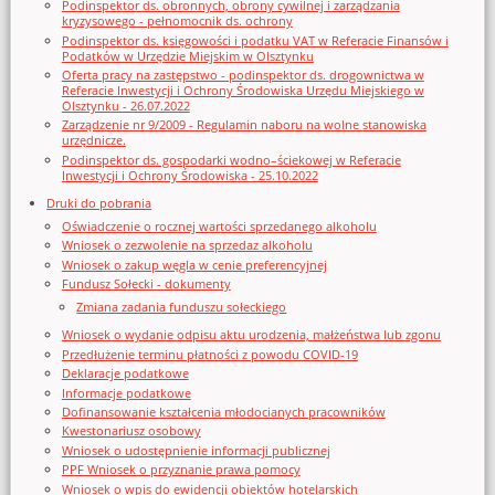
Podinspektor ds. obronnych, obrony cywilnej i zarządzania
kryzysowego - pełnomocnik ds. ochrony
Podinspektor ds. księgowości i podatku VAT w Referacie Finansów i
Podatków w Urzędzie Miejskim w Olsztynku
Oferta pracy na zastępstwo - podinspektor ds. drogownictwa w
Referacie Inwestycji i Ochrony Środowiska Urzędu Miejskiego w
Olsztynku - 26.07.2022
Zarządzenie nr 9/2009 - Regulamin naboru na wolne stanowiska
urzędnicze.
Podinspektor ds. gospodarki wodno–ściekowej w Referacie
Inwestycji i Ochrony Środowiska - 25.10.2022
Druki do pobrania
Oświadczenie o rocznej wartości sprzedanego alkoholu
Wniosek o zezwolenie na sprzedaz alkoholu
Wniosek o zakup węgla w cenie preferencyjnej
Fundusz Sołecki - dokumenty
Zmiana zadania funduszu sołeckiego
Wniosek o wydanie odpisu aktu urodzenia, małżeństwa lub zgonu
Przedłużenie terminu płatności z powodu COVID-19
Deklaracje podatkowe
Informacje podatkowe
Dofinansowanie kształcenia młodocianych pracowników
Kwestonariusz osobowy
Wniosek o udostępnienie informacji publicznej
PPF Wniosek o przyznanie prawa pomocy
Wniosek o wpis do ewidencji obiektów hotelarskich