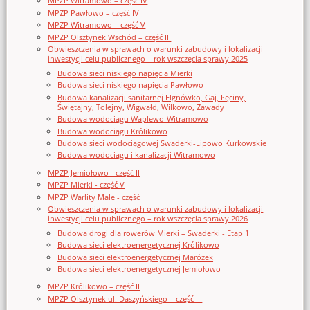
MPZP Witramowo – część IV
MPZP Pawłowo – część IV
MPZP Witramowo – część V
MPZP Olsztynek Wschód – część III
Obwieszczenia w sprawach o warunki zabudowy i lokalizacji
inwestycji celu publicznego – rok wszczęcia sprawy 2025
Budowa sieci niskiego napięcia Mierki
Budowa sieci niskiego napięcia Pawłowo
Budowa kanalizacji sanitarnej Elgnówko, Gaj, Łęciny,
Świętajny, Tolejny, Wigwałd, Wilkowo, Zawady
Budowa wodociągu Waplewo-Witramowo
Budowa wodociągu Królikowo
Budowa sieci wodociągowej Swaderki-Lipowo Kurkowskie
Budowa wodociągu i kanalizacji Witramowo
MPZP Jemiołowo - część II
MPZP Mierki - część V
MPZP Warlity Małe - część I
Obwieszczenia w sprawach o warunki zabudowy i lokalizacji
inwestycji celu publicznego – rok wszczęcia sprawy 2026
Budowa drogi dla rowerów Mierki – Swaderki - Etap 1
Budowa sieci elektroenergetycznej Królikowo
Budowa sieci elektroenergetycznej Marózek
Budowa sieci elektroenergetycznej Jemiołowo
MPZP Królikowo – część II
MPZP Olsztynek ul. Daszyńskiego – część III