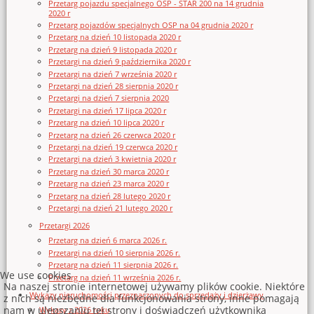
Przetarg pojazdu specjalnego OSP - STAR 200 na 14 grudnia
2020 r
Przetarg pojazdów specjalnych OSP na 04 grudnia 2020 r
Przetarg na dzień 10 listopada 2020 r
Przetarg na dzień 9 listopada 2020 r
Przetargi na dzień 9 października 2020 r
Przetargi na dzień 7 września 2020 r
Przetargi na dzień 28 sierpnia 2020 r
Przetargi na dzień 7 sierpnia 2020
Przetargi na dzień 17 lipca 2020 r
Przetarg na dzień 10 lipca 2020 r
Przetarg na dzień 26 czerwca 2020 r
Przetargi na dzień 19 czerwca 2020 r
Przetargi na dzień 3 kwietnia 2020 r
Przetarg na dzień 30 marca 2020 r
Przetarg na dzień 23 marca 2020 r
Przetarg na dzień 28 lutego 2020 r
Przetargi na dzień 21 lutego 2020 r
Przetargi 2026
Przetarg na dzień 6 marca 2026 r.
Przetargi na dzień 10 sierpnia 2026 r.
Przetarg na dzień 11 sierpnia 2026 r.
We use cookies
Przetarg na dzień 11 września 2026 r.
Na naszej stronie internetowej używamy plików cookie. Niektóre
Wykazy nieruchomości przeznaczonych do sprzedaży i dzierżawy
z nich są niezbędne dla funkcjonowania strony, inne pomagają
nam w ulepszaniu tej strony i doświadczeń użytkownika
Wykazy z 2026 roku