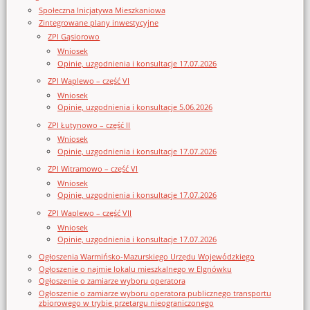
Społeczna Inicjatywa Mieszkaniowa
Zintegrowane plany inwestycyjne
ZPI Gąsiorowo
Wniosek
Opinie, uzgodnienia i konsultacje 17.07.2026
ZPI Waplewo – część VI
Wniosek
Opinie, uzgodnienia i konsultacje 5.06.2026
ZPI Łutynowo – część II
Wniosek
Opinie, uzgodnienia i konsultacje 17.07.2026
ZPI Witramowo – część VI
Wniosek
Opinie, uzgodnienia i konsultacje 17.07.2026
ZPI Waplewo – część VII
Wniosek
Opinie, uzgodnienia i konsultacje 17.07.2026
Ogłoszenia Warmińsko-Mazurskiego Urzędu Wojewódzkiego
Ogłoszenie o najmie lokalu mieszkalnego w Elgnówku
Ogłoszenie o zamiarze wyboru operatora
Ogłoszenie o zamiarze wyboru operatora publicznego transportu
zbiorowego w trybie przetargu nieograniczonego