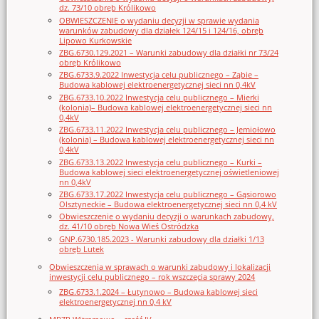
dz. 73/10 obręb Królikowo
OBWIESZCZENIE o wydaniu decyzji w sprawie wydania
warunków zabudowy dla działek 124/15 i 124/16, obręb
Lipowo Kurkowskie
ZBG.6730.129.2021 – Warunki zabudowy dla działki nr 73/24
obręb Królikowo
ZBG.6733.9.2022 Inwestycja celu publicznego – Ząbie –
Budowa kablowej elektroenergetycznej sieci nn 0,4kV
ZBG.6733.10.2022 Inwestycja celu publicznego – Mierki
(kolonia)– Budowa kablowej elektroenergetycznej sieci nn
0,4kV
ZBG.6733.11.2022 Inwestycja celu publicznego – Jemiołowo
(kolonia) – Budowa kablowej elektroenergetycznej sieci nn
0,4kV
ZBG.6733.13.2022 Inwestycja celu publicznego – Kurki –
Budowa kablowej sieci elektroenergetycznej oświetleniowej
nn 0,4kV
ZBG.6733.17.2022 Inwestycja celu publicznego – Gąsiorowo
Olsztyneckie – Budowa elektroenergetycznej sieci nn 0,4 kV
Obwieszczenie o wydaniu decyzji o warunkach zabudowy,
dz. 41/10 obręb Nowa Wieś Ostródzka
GNP.6730.185.2023 - Warunki zabudowy dla działki 1/13
obręb Lutek
Obwieszczenia w sprawach o warunki zabudowy i lokalizacji
inwestycji celu publicznego – rok wszczęcia sprawy 2024
ZBG.6733.1.2024 – Łutynowo – Budowa kablowej sieci
elektroenergetycznej nn 0,4 kV