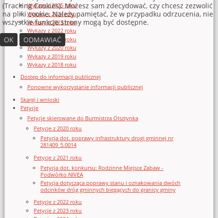
(Tracking Cookies). Możesz sam zdecydować, czy chcesz zezwolić
Wykazy z 2025 roku
na pliki cookie. Należy pamiętać, że w przypadku odrzucenia, nie
Wykazy z 2024 roku
wszystkie funkcje strony mogą być dostępne.
Wykazy z 2023 roku
Wykazy z 2022 roku
OK
ODMAWIAĆ
Wykazy z 2021 roku
Wykazy z 2020 roku
Wykazy z 2019 roku
Wykazy z 2018 roku
Dostęp do informacji publicznej
Ponowne wykorzystanie informacji publicznej
Skargi i wnioski
Petycje
Petycje skierowane do Burmistrza Olsztynka
Petycje z 2020 roku
Petycja dot. poprawy infrastruktury drogi gminnej nr
281409_5.0014
Petycje z 2021 roku
Petycja dot. konkursu: Rodzinne Miejsce Zabaw -
Podwórko NIVEA
Petycja dotycząca poprawy stanu i oznakowania dwóch
odcinków dróg gminnych biegących do granicy gminy
Petycje z 2022 roku
Petycje z 2023 roku