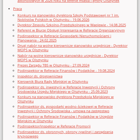
alkoholowych w 2026 roku na terenie miasta i gminy Olsztynek
Praca
Konkurs na stanowisko dyrektora Szkoły Podstawowej nr 1 im.
Noblistów Polskich w Olsztynku - 19.06.2026
Dyrektor Zespołu Szkolno-Przedszkolnego w Waplewie - 14.08.2025
Referent w Biurze Obsługi Interesanta w Referacie Organizacyjnym
Podinspektor w Referacie Gospodarki Nieruchomościami i
Planowania - 24.02.2025
Drugi nabór na wolne kierownicze stanowisko urzędnicze - Dyrektor
MOPS w Olsztynku
Nabór na wolne kierownicze stanowisko urzędnicze - Dyrektor
MOPS w Olsztynku
Prezes Zarządu TBS w Olsztynku - 27.09.2024
Podinspektor w Referacie Finansów i Podatków - 19.08.2024
Inspektor ds. drogownictwa
Kierownik Biura Rady Miejskiej w Olsztynku
Podinspektor ds. inwestycji w Referacie Inwestycji i Ochrony
Środowiska Urzędu Miejskiego w Olsztynku - 25.09.2023
Konkurs na stanowisko dyrektora Przedszkola Miejskiego w
Olsztynku
Podinspektor ds. gospodarki wodno-ściekowej w Referacie
Inwestycji i Ochrony Środowiska - umowa na zastępstwo
Podinspektor w Referacie Finansów i Podatków w Urzędzie
Miejskim w Olsztynku
Podinspektor/inspektor w Referacie Promocji
Podinspektor ds. obronnych, obrony cywilnej i zarządzania
kryzysowego