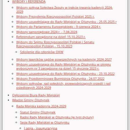
WYBORY I REFERENDA
Wybory sołtysa Sołectwa Zezuty w trakcie trwania kadencji 2024-
2029
Wybory Prezydenta Rzeczypospolitej Polskiej 2025 r.
Wybory uzupełniające do Rady Miejskiej w Olsztynku - 25.05.2025 r
Wybory do Parlamentu Europejskiego - 9 czerwca 2024 r.
Wybory samorządowe 2024 r. - 7.04.2024
Referendum zarządzone na dzień 15.10.2023 r.
Wybory do Sejmu Rzeczypospolitej Polskiej i Senatu
Rzeczypospolitej Polskiej - 15.10.2023
Szkolenie dla członków OKW
Wybory ławników sądów powszechnych na kadencję 2024-2027
Wybory uzupełniające do Rady Miejskiej w Olsztynku w okręgu
wyborczym nr 3 zarządzone na dzień 15 stycznia 2023 r.
Wybory uzupełniające do Rady Miejskiej w Olsztynku - 23.10.2022
Wybory Przedterminowe Burmistrza Olsztynka - 24.07.2022
Wybory sołtysów, rad sołeckich, przewodniczących osiedli i rad
osiedlowych 2024-2029
Ogłoszenia Biura Rady Miejskiej
Władze Gminy Olsztynek
Rada Miejska kadencja 2024-2029
Statut Gminy Olsztynek
Radni Rady Miejskiej w Olsztynku (w tym dyżury)
Sesje Rady Miejskiej w Olsztynku
I sesja - inauguracyjna