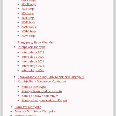
XXVIII Sesja
XXIX Sesja
XXX Sesja
XXXI Sesja
XXXII Sesja
XXXIII Sesja
XXXIV Sesja
XXXV Sesja
Plany pracy Rady Miejskiej
Interpelacje radnych
Interpelacje 2019
Interpelacje 2020
Interpelacje 2021
Interpelacje 2024
Interpelacje 2026
Sprawozdanie z pracy Rady Miejskiej w Olsztynku
Komisje Rady Miejskiej w Olsztynku
Komisja Rewizyjna
Komisja Gospodarki i Budżetu
Komisja Spraw Społecznych
Komisja Skarg, Wniosków i Petycji
Burmistrz Olsztynka
Zastępca Burmistrza Olsztynka
Sekretarz Miasta