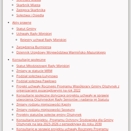
Skarbnik Miasta
Zastępca Skarbnika
Sołectwa i Osiedla
Akty prawne
Statut Gminy
Uchwały Rady Miejskiej
Rejestry uchwał Rady Miejskiej
Zarządzenia Burmistrza
Dziennik Urzędowy Województwa Warmińsko-Mazurskiego
Konsultacje społeczne
Statut Młodzieżowej Rady Miejskiej
Zmiany w statucie MRM
Podział sołectwa Łutynowo
Podział sołectwa Pawłowo
Projekt uchwały Rocznego Programu Współpracy Gminy Olsztynek z
organizacjami pozarządowymi na rok 2022
Konsultacje społeczne dotyczące projektu uchwały w sprawie
utworzenia Olsztyneckiej Rady Seniorów i nadania jej Statutu
Zmiany rodzaju miejscowości Kąpity
Zmiany rodzaju miejscowości Spoguny
Projekty statutów sołectw gminy Olsztynek
Konsultacje projektu „Programu Ochrony Środowiska dla Gminy
Olsztynek na lata 2023-2026 z perspektywą do roku 2030
Konsultacje w sprawie projektu uchwały Rocznego Programu