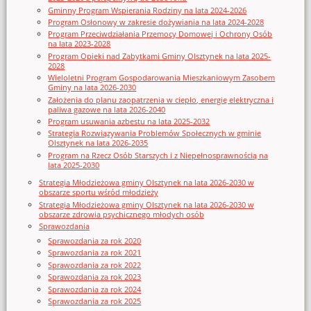
Gminny Program Wspierania Rodziny na lata 2024-2026
Program Osłonowy w zakresie dożywiania na lata 2024-2028
Program Przeciwdziałania Przemocy Domowej i Ochrony Osób
na lata 2023-2028
Program Opieki nad Zabytkami Gminy Olsztynek na lata 2025-
2028
Wieloletni Program Gospodarowania Mieszkaniowym Zasobem
Gminy na lata 2026-2030
Założenia do planu zaopatrzenia w ciepło, energię elektryczna i
paliwa gazowe na lata 2026-2040
Program usuwania azbestu na lata 2025-2032
Strategia Rozwiązywania Problemów Społecznych w gminie
Olsztynek na lata 2026-2035
Program na Rzecz Osób Starszych i z Niepełnosprawnością na
lata 2025-2030
Strategia Młodzieżowa gminy Olsztynek na lata 2026-2030 w
obszarze sportu wśród młodzieży
Strategia Młodzieżowa gminy Olsztynek na lata 2026-2030 w
obszarze zdrowia psychicznego młodych osób
Sprawozdania
Sprawozdania za rok 2020
Sprawozdania za rok 2021
Sprawozdania za rok 2022
Sprawozdania za rok 2023
Sprawozdania za rok 2024
Sprawozdania za rok 2025