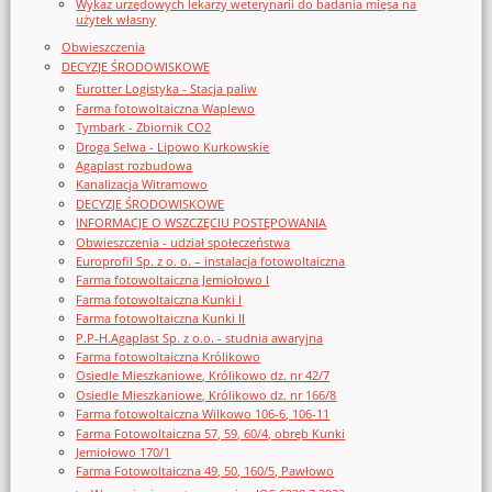
Wykaz urzędowych lekarzy weterynarii do badania mięsa na
użytek własny
Obwieszczenia
DECYZJE ŚRODOWISKOWE
Eurotter Logistyka - Stacja paliw
Farma fotowoltaiczna Waplewo
Tymbark - Zbiornik CO2
Droga Selwa - Lipowo Kurkowskie
Agaplast rozbudowa
Kanalizacja Witramowo
DECYZJE ŚRODOWISKOWE
INFORMACJE O WSZCZĘCIU POSTĘPOWANIA
Obwieszczenia - udział społeczeństwa
Europrofil Sp. z o. o. – instalacja fotowoltaiczna
Farma fotowoltaiczna Jemiołowo I
Farma fotowoltaiczna Kunki I
Farma fotowoltaiczna Kunki II
P.P-H.Agaplast Sp. z o.o. - studnia awaryjna
Farma fotowoltaiczna Królikowo
Osiedle Mieszkaniowe, Królikowo dz. nr 42/7
Osiedle Mieszkaniowe, Królikowo dz. nr 166/8
Farma fotowoltaiczna Wilkowo 106-6, 106-11
Farma Fotowoltaiczna 57, 59, 60/4, obręb Kunki
Jemiołowo 170/1
Farma Fotowoltaiczna 49, 50, 160/5, Pawłowo