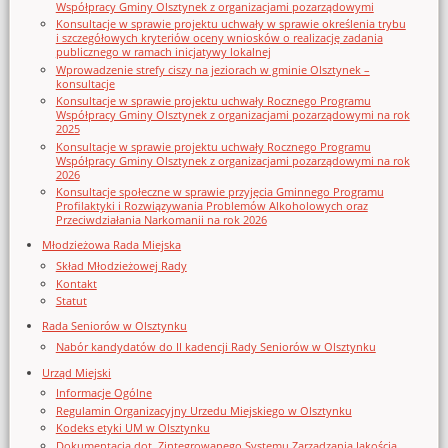
Współpracy Gminy Olsztynek z organizacjami pozarządowymi
Konsultacje w sprawie projektu uchwały w sprawie określenia trybu
i szczegółowych kryteriów oceny wniosków o realizację zadania
publicznego w ramach inicjatywy lokalnej
Wprowadzenie strefy ciszy na jeziorach w gminie Olsztynek –
konsultacje
Konsultacje w sprawie projektu uchwały Rocznego Programu
Współpracy Gminy Olsztynek z organizacjami pozarządowymi na rok
2025
Konsultacje w sprawie projektu uchwały Rocznego Programu
Współpracy Gminy Olsztynek z organizacjami pozarządowymi na rok
2026
Konsultacje społeczne w sprawie przyjęcia Gminnego Programu
Profilaktyki i Rozwiązywania Problemów Alkoholowych oraz
Przeciwdziałania Narkomanii na rok 2026
Młodzieżowa Rada Miejska
Skład Młodzieżowej Rady
Kontakt
Statut
Rada Seniorów w Olsztynku
Nabór kandydatów do II kadencji Rady Seniorów w Olsztynku
Urząd Miejski
Informacje Ogólne
Regulamin Organizacyjny Urzedu Miejskiego w Olsztynku
Kodeks etyki UM w Olsztynku
Dokumentacja dot. Zintegrowanego Systemu Zarządzania Jakością