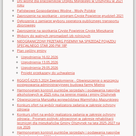
Dni wolne dla pracowników Urzędu Miejskiego w Olsztynku w 2021
roku
Państwowe Gospodarstwo Wodne - Wody Polskie
Zaproszenie na spotkanie - program Czyste Powietrze grudzień 2021
Ogłoszenie o zamiarze wyboru operatora publicznego transportu
zbiorowego
Zaproszenie na spotkania Czyste Powietrze Czyste Mieszkanie
Wybory do walnych zgromadzeń izb rolniczych
NIEOGRANICZONY PRZETARG PISEMNY NA SPRZEDAŻ POJAZDU
SPECJALNEGO STAR 200 PM 18P
Plan ogólny gminy
Uzgodnienia 16.02.2026
Uzgodnienia 13.05.2026
Uzgodnienia 29.05.2026
Projekt przekazany do uchwalenia
RGGIOŚ.6220.5.2024 Zawiadomienie - Obwieszczenie o wszczęciu
postępowania administracyjnego budowa farmy Mielno
Harmonogram kontroli punktów sprzedaży i podawania napojów
alkoholowych w 2025 roku na terenie miasta i gminy Olsztynek
Obwieszczenia Marszałka województwa Warmińsko-Mazurskiego
Konkurs ofert na wybór realizatora zadania w zakresie ochrony
zdrowia
Konkurs ofert na wybór realizatora zadania w zakresie ochrony
zdrowia - Program polityki zdrowotnej w zakresie rehabilitacji
leczniczej dla mieszkańców Gminy Olsztynek na lata 2025-2027 na
rok 2026
Harmonogram kontroli punktów sprzedaży i podawania napojów