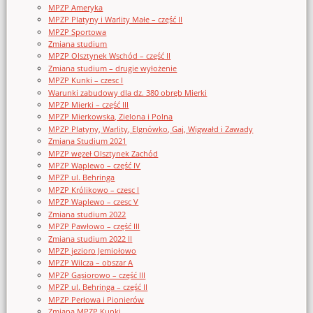
MPZP Ameryka
MPZP Platyny i Warlity Małe – część II
MPZP Sportowa
Zmiana studium
MPZP Olsztynek Wschód – część II
Zmiana studium – drugie wyłożenie
MPZP Kunki – czesc I
Warunki zabudowy dla dz. 380 obręb Mierki
MPZP Mierki – część III
MPZP Mierkowska, Zielona i Polna
MPZP Platyny, Warlity, Elgnówko, Gaj, Wigwałd i Zawady
Zmiana Studium 2021
MPZP węzeł Olsztynek Zachód
MPZP Waplewo – część IV
MPZP ul. Behringa
MPZP Królikowo – czesc I
MPZP Waplewo – czesc V
Zmiana studium 2022
MPZP Pawłowo – część III
Zmiana studium 2022 II
MPZP jezioro Jemiołowo
MPZP Wilcza – obszar A
MPZP Gąsiorowo – część III
MPZP ul. Behringa – część II
MPZP Perłowa i Pionierów
Zmiana MPZP Kunki