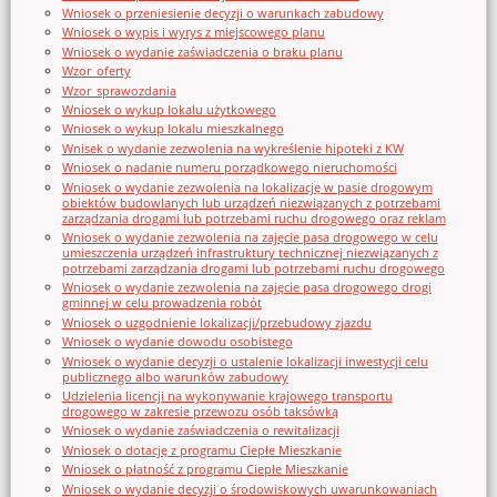
Wniosek o przeniesienie decyzji o warunkach zabudowy
Wniosek o wypis i wyrys z miejscowego planu
Wniosek o wydanie zaświadczenia o braku planu
Wzor_oferty
Wzor_sprawozdania
Wniosek o wykup lokalu użytkowego
Wniosek o wykup lokalu mieszkalnego
Wnisek o wydanie zezwolenia na wykreślenie hipoteki z KW
Wniosek o nadanie numeru porządkowego nieruchomości
Wniosek o wydanie zezwolenia na lokalizację w pasie drogowym
obiektów budowlanych lub urządzeń niezwiązanych z potrzebami
zarządzania drogami lub potrzebami ruchu drogowego oraz reklam
Wniosek o wydanie zezwolenia na zajęcie pasa drogowego w celu
umieszczenia urządzeń infrastruktury technicznej niezwiązanych z
potrzebami zarządzania drogami lub potrzebami ruchu drogowego
Wniosek o wydanie zezwolenia na zajęcie pasa drogowego drogi
gminnej w celu prowadzenia robót
Wniosek o uzgodnienie lokalizacji/przebudowy zjazdu
Wniosek o wydanie dowodu osobistego
Wniosek o wydanie decyzji o ustalenie lokalizacji inwestycji celu
publicznego albo warunków zabudowy
Udzielenia licencji na wykonywanie krajowego transportu
drogowego w zakresie przewozu osób taksówką
Wniosek o wydanie zaświadczenia o rewitalizacji
Wniosek o dotację z programu Ciepłe Mieszkanie
Wniosek o płatność z programu Ciepłe Mieszkanie
Wniosek o wydanie decyzji o środowiskowych uwarunkowaniach