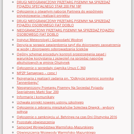
DRUGI NIEOGRANICZONY PRZETARG PISEMNY NA SPRZEDAŻ
POJAZDU SPECJALNEGO STAR 200 PM 18P
Ogłoszenie o otwartym naborze Partnera do wspólnego
przygotowania i realizacji projektu
DRUGI NIEOGRANICZONY PRZETARG PISEMNY NA SPRZEDAŻ
POJAZDU OSOBOWEGO FIAT DOBLO
NIEOGRANICZONY PRZETARG PISEMNY NA SPRZEDAŻ POJAZDU
OSOBOWEGO FIAT DOBLO
Instytut Meteorologii i Gospodarki Wodnej
Decyzja w sprawie zatwierdzenia taryf dla zbiorowego zaopatrzenia
w wodę i zbiorowego odprowadzania ścieków
Ogólny schemat procedury kontroli przestrzegania zasad i
warunków korzystania z zezwoleń na sprzedaż napojów
alkoholowych w gminie Olsztynek
Ogłoszenie o sprzedaży ciągnika Ursus C-360
MPZP Samagowo – czesc I
Rezygnacja z realizacji zadania pn. "Odkrycie tajemnic pomnika
Tannenbergu"
Nieograniczony Przetargu Pisemny Na Sprzedaż Pojazdu
Specjalnego Marki Star_200
Informacje i komunikaty
Uchwała projekt nowego ustroju szkolnego
Ogłoszenie o zebraniu mieszkańców Sołectwa Drwęck - wybory
sołtysa
Ogłoszenie o zamknięciu ul. Behringa na czas Dni Olsztynka 2016
Pozostałe obwieszczenia
Samorząd Województwa Warmińsko-Mazurskiego
Obwieszczenia Wojewody Warmińsko-Mazurskiego