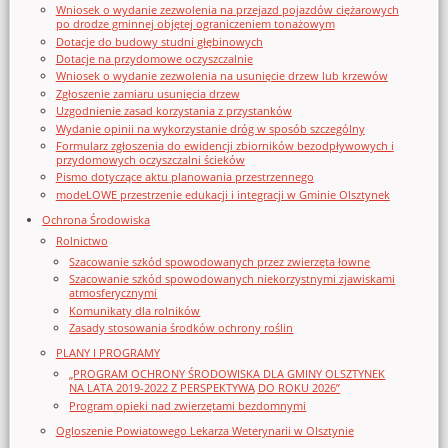
Wniosek o wydanie zezwolenia na przejazd pojazdów ciężarowych
po drodze gminnej objętej ograniczeniem tonażowym
Dotacje do budowy studni głębinowych
Dotacje na przydomowe oczyszczalnie
Wniosek o wydanie zezwolenia na usunięcie drzew lub krzewów
Zgłoszenie zamiaru usunięcia drzew
Uzgodnienie zasad korzystania z przystanków
Wydanie opinii na wykorzystanie dróg w sposób szczególny
Formularz zgłoszenia do ewidencji zbiorników bezodpływowych i
przydomowych oczyszczalni ścieków
Pismo dotyczące aktu planowania przestrzennego
modeLOWE przestrzenie edukacji i integracji w Gminie Olsztynek
Ochrona Środowiska
Rolnictwo
Szacowanie szkód spowodowanych przez zwierzęta łowne
Szacowanie szkód spowodowanych niekorzystnymi zjawiskami
atmosferycznymi
Komunikaty dla rolników
Zasady stosowania środków ochrony roślin
PLANY I PROGRAMY
„PROGRAM OCHRONY ŚRODOWISKA DLA GMINY OLSZTYNEK
NA LATA 2019-2022 Z PERSPEKTYWĄ DO ROKU 2026”
Program opieki nad zwierzętami bezdomnymi
Ogloszenie Powiatowego Lekarza Weterynarii w Olsztynie