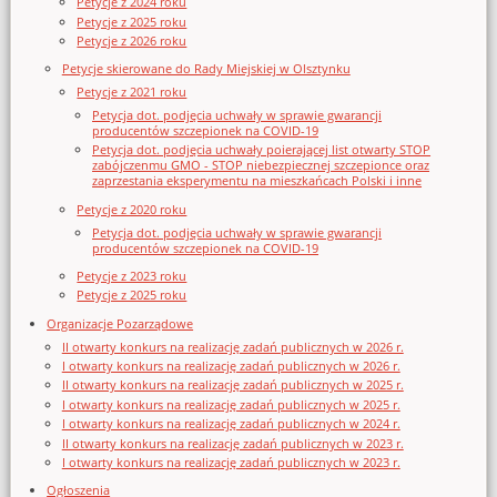
Petycje z 2024 roku
Petycje z 2025 roku
Petycje z 2026 roku
Petycje skierowane do Rady Miejskiej w Olsztynku
Petycje z 2021 roku
Petycja dot. podjęcia uchwały w sprawie gwarancji
producentów szczepionek na COVID-19
Petycja dot. podjęcia uchwały poierającej list otwarty STOP
zabójczenmu GMO - STOP niebezpiecznej szczepionce oraz
zaprzestania eksperymentu na mieszkańcach Polski i inne
Petycje z 2020 roku
Petycja dot. podjęcia uchwały w sprawie gwarancji
producentów szczepionek na COVID-19
Petycje z 2023 roku
Petycje z 2025 roku
Organizacje Pozarządowe
II otwarty konkurs na realizację zadań publicznych w 2026 r.
I otwarty konkurs na realizację zadań publicznych w 2026 r.
II otwarty konkurs na realizację zadań publicznych w 2025 r.
I otwarty konkurs na realizację zadań publicznych w 2025 r.
I otwarty konkurs na realizację zadań publicznych w 2024 r.
II otwarty konkurs na realizację zadań publicznych w 2023 r.
I otwarty konkurs na realizację zadań publicznych w 2023 r.
Ogłoszenia