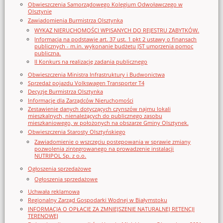
Obwieszczenia Samorządowego Kolegium Odwoławczego w
Olsztynie
Zawiadomienia Burmistrza Olsztynka
WYKAZ NIERUCHOMOŚCI WPISANYCH DO REJESTRU ZABYTKÓW.
Informacja na podstawie art. 37 ust. 1 pkt 2 ustawy o finansach
publicznych - m.in. wykonanie budżetu JST umorzenia pomoc
publiczna.
II Konkurs na realizację zadania publicznego
Obwieszczenia Ministra Infrastruktury i Budwonictwa
Sprzedaż pojazdu Volkswagen Transporter T4
Decyzje Burmistrza Olsztynka
Informacje dla Zarządców Nieruchomości
Zestawienie danych dotyczących czynszów najmu lokali
mieszkalnych, nienależących do publicznego zasobu
mieszkaniowego, w położonych na obszarze Gminy Olsztynek.
Obwieszczenia Starosty Olsztyńskiego
Zawiadomienie o wszczęciu postępowania w sprawie zmiany
pozwolenia zintegrowanego na prowadzenie instalacji
NUTRIPOL Sp. z o.o.
Ogłoszenia sprzedażowe
Ogłoszenia sprzedażowe
Uchwała reklamowa
Regionalny Zarząd Gospodarki Wodnej w Białymstoku
INFORMACJA O OPŁACIE ZA ZMNIEJSZENIE NATURALNEJ RETENCJI
TERENOWEJ