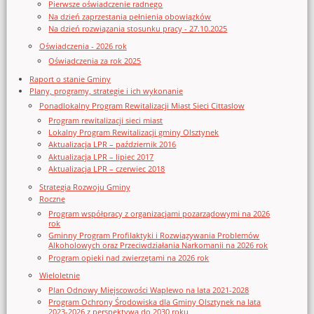
Pierwsze oświadczenie radnego
Na dzień zaprzestania pełnienia obowiązków
Na dzień rozwiązania stosunku pracy - 27.10.2025
Oświadczenia - 2026 rok
Oświadczenia za rok 2025
Raport o stanie Gminy
Plany, programy, strategie i ich wykonanie
Ponadlokalny Program Rewitalizacji Miast Sieci Cittaslow
Program rewitalizacji sieci miast
Lokalny Program Rewitalizacji gminy Olsztynek
Aktualizacja LPR – październik 2016
Aktualizacja LPR – lipiec 2017
Aktualizacja LPR – czerwiec 2018
Strategia Rozwoju Gminy
Roczne
Program współpracy z organizacjami pozarządowymi na 2026
rok
Gminny Program Profilaktyki i Rozwiązywania Problemów
Alkoholowych oraz Przeciwdziałania Narkomanii na 2026 rok
Program opieki nad zwierzętami na 2026 rok
Wieloletnie
Plan Odnowy Miejscowości Waplewo na lata 2021-2028
Program Ochrony Środowiska dla Gminy Olsztynek na lata
2023-2026 z perspektywą do 2030 roku