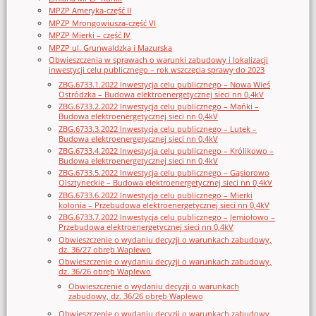
MPZP Ameryka-część II
MPZP Mrongowiusza-część VI
MPZP Mierki – część IV
MPZP ul. Grunwaldzka i Mazurska
Obwieszczenia w sprawach o warunki zabudowy i lokalizacji
inwestycji celu publicznego – rok wszczęcia sprawy do 2023
ZBG.6733.1.2022 Inwestycja celu publicznego – Nowa Wieś
Ostródzka – Budowa elektroenergetycznej sieci nn 0,4kV
ZBG.6733.2.2022 Inwestycja celu publicznego – Mańki –
Budowa elektroenergetycznej sieci nn 0,4kV
ZBG.6733.3.2022 Inwestycja celu publicznego – Lutek –
Budowa elektroenergetycznej sieci nn 0,4kV
ZBG.6733.4.2022 Inwestycja celu publicznego – Królikowo –
Budowa elektroenergetycznej sieci nn 0,4kV
ZBG.6733.5.2022 Inwestycja celu publicznego – Gąsiorowo
Olsztyneckie – Budowa elektroenergetycznej sieci nn 0,4kV
ZBG.6733.6.2022 Inwestycja celu publicznego – Mierki
kolonia – Przebudowa elektroenergetycznej sieci nn 0,4kV
ZBG.6733.7.2022 Inwestycja celu publicznego – Jemiołowo –
Przebudowa elektroenergetycznej sieci nn 0,4kV
Obwieszczenie o wydaniu decyzji o warunkach zabudowy,
dz. 36/27 obręb Waplewo
Obwieszczenie o wydaniu decyzji o warunkach zabudowy,
dz. 36/26 obręb Waplewo
Obwieszczenie o wydaniu decyzji o warunkach
zabudowy, dz. 36/26 obręb Waplewo
Obwieszczenie o wydaniu decyzji o warunkach zabudowy,