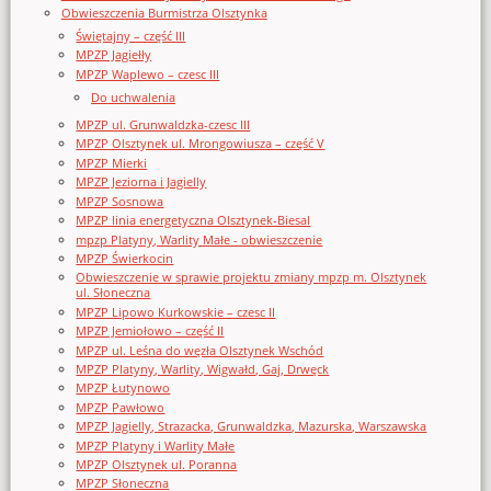
Obwieszczenia Burmistrza Olsztynka
Świętajny – część III
MPZP Jagiełły
MPZP Waplewo – czesc III
Do uchwalenia
MPZP ul. Grunwaldzka-czesc III
MPZP Olsztynek ul. Mrongowiusza – część V
MPZP Mierki
MPZP Jeziorna i Jagielly
MPZP Sosnowa
MPZP linia energetyczna Olsztynek-Biesal
mpzp Platyny, Warlity Małe - obwieszczenie
MPZP Świerkocin
Obwieszczenie w sprawie projektu zmiany mpzp m. Olsztynek
ul. Słoneczna
MPZP Lipowo Kurkowskie – czesc II
MPZP Jemiołowo – część II
MPZP ul. Leśna do węzła Olsztynek Wschód
MPZP Platyny, Warlity, Wigwałd, Gaj, Drwęck
MPZP Łutynowo
MPZP Pawłowo
MPZP Jagielly, Strazacka, Grunwaldzka, Mazurska, Warszawska
MPZP Platyny i Warlity Małe
MPZP Olsztynek ul. Poranna
MPZP Słoneczna