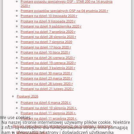
Przetarg pojazdu specjalnego OSP - STAR 200 na 14 grudnia
2020 r
Przetarg pojazdów specjalnych OSP na 04 grudnia 2020 r
Przetarg na dzień 10 listopada 2020 r
Przetarg na dzień 9 listopada 2020 r
Przetargi na dzień 9 października 2020 r
Przetargi na dzień 7 września 2020 r
Przetargi na dzień 28 sierpnia 2020 r
Przetargi na dzień 7 sierpnia 2020
Przetargi na dzień 17 lipca 2020 r
Przetarg na dzień 10 lipca 2020 r
Przetarg na dzień 26 czerwca 2020 r
Przetargi na dzień 19 czerwca 2020 r
Przetargi na dzień 3 kwietnia 2020 r
Przetarg na dzień 30 marca 2020 r
Przetarg na dzień 23 marca 2020 r
Przetarg na dzień 28 lutego 2020 r
Przetargi na dzień 21 lutego 2020 r
Przetargi 2026
Przetarg na dzień 6 marca 2026 r.
Przetargi na dzień 10 sierpnia 2026 r.
Przetarg na dzień 11 sierpnia 2026 r.
We use cookies
Przetarg na dzień 11 września 2026 r.
Na naszej stronie internetowej używamy plików cookie. Niektóre
Wykazy nieruchomości przeznaczonych do sprzedaży i dzierżawy
z nich są niezbędne dla funkcjonowania strony, inne pomagają
nam w ulepszaniu tej strony i doświadczeń użytkownika
Wykazy z 2026 roku