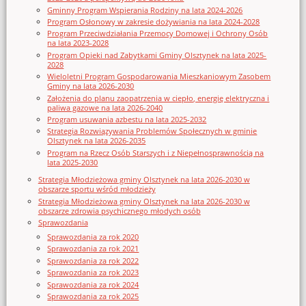
Gminny Program Wspierania Rodziny na lata 2024-2026
Program Osłonowy w zakresie dożywiania na lata 2024-2028
Program Przeciwdziałania Przemocy Domowej i Ochrony Osób
na lata 2023-2028
Program Opieki nad Zabytkami Gminy Olsztynek na lata 2025-
2028
Wieloletni Program Gospodarowania Mieszkaniowym Zasobem
Gminy na lata 2026-2030
Założenia do planu zaopatrzenia w ciepło, energię elektryczna i
paliwa gazowe na lata 2026-2040
Program usuwania azbestu na lata 2025-2032
Strategia Rozwiązywania Problemów Społecznych w gminie
Olsztynek na lata 2026-2035
Program na Rzecz Osób Starszych i z Niepełnosprawnością na
lata 2025-2030
Strategia Młodzieżowa gminy Olsztynek na lata 2026-2030 w
obszarze sportu wśród młodzieży
Strategia Młodzieżowa gminy Olsztynek na lata 2026-2030 w
obszarze zdrowia psychicznego młodych osób
Sprawozdania
Sprawozdania za rok 2020
Sprawozdania za rok 2021
Sprawozdania za rok 2022
Sprawozdania za rok 2023
Sprawozdania za rok 2024
Sprawozdania za rok 2025