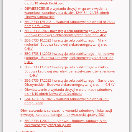
dz. 73/10 obręb Królikowo
OBWIESZCZENIE o wydaniu decyzji w sprawie wydania
warunków zabudowy dla działek 124/15 i 124/16, obręb
Lipowo Kurkowskie
ZBG.6730.129.2021 – Warunki zabudowy dla działki nr 73/24
obręb Królikowo
ZBG.6733.9.2022 Inwestycja celu publicznego – Ząbie –
Budowa kablowej elektroenergetycznej sieci nn 0,4kV
ZBG.6733.10.2022 Inwestycja celu publicznego – Mierki
(kolonia)– Budowa kablowej elektroenergetycznej sieci nn
0,4kV
ZBG.6733.11.2022 Inwestycja celu publicznego – Jemiołowo
(kolonia) – Budowa kablowej elektroenergetycznej sieci nn
0,4kV
ZBG.6733.13.2022 Inwestycja celu publicznego – Kurki –
Budowa kablowej sieci elektroenergetycznej oświetleniowej
nn 0,4kV
ZBG.6733.17.2022 Inwestycja celu publicznego – Gąsiorowo
Olsztyneckie – Budowa elektroenergetycznej sieci nn 0,4 kV
Obwieszczenie o wydaniu decyzji o warunkach zabudowy,
dz. 41/10 obręb Nowa Wieś Ostródzka
GNP.6730.185.2023 - Warunki zabudowy dla działki 1/13
obręb Lutek
Obwieszczenia w sprawach o warunki zabudowy i lokalizacji
inwestycji celu publicznego – rok wszczęcia sprawy 2024
ZBG.6733.1.2024 – Łutynowo – Budowa kablowej sieci
elektroenergetycznej nn 0,4 kV