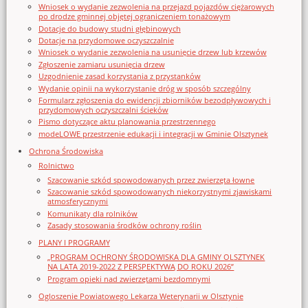
Wniosek o wydanie zezwolenia na przejazd pojazdów ciężarowych
po drodze gminnej objętej ograniczeniem tonażowym
Dotacje do budowy studni głębinowych
Dotacje na przydomowe oczyszczalnie
Wniosek o wydanie zezwolenia na usunięcie drzew lub krzewów
Zgłoszenie zamiaru usunięcia drzew
Uzgodnienie zasad korzystania z przystanków
Wydanie opinii na wykorzystanie dróg w sposób szczególny
Formularz zgłoszenia do ewidencji zbiorników bezodpływowych i
przydomowych oczyszczalni ścieków
Pismo dotyczące aktu planowania przestrzennego
modeLOWE przestrzenie edukacji i integracji w Gminie Olsztynek
Ochrona Środowiska
Rolnictwo
Szacowanie szkód spowodowanych przez zwierzęta łowne
Szacowanie szkód spowodowanych niekorzystnymi zjawiskami
atmosferycznymi
Komunikaty dla rolników
Zasady stosowania środków ochrony roślin
PLANY I PROGRAMY
„PROGRAM OCHRONY ŚRODOWISKA DLA GMINY OLSZTYNEK
NA LATA 2019-2022 Z PERSPEKTYWĄ DO ROKU 2026”
Program opieki nad zwierzętami bezdomnymi
Ogloszenie Powiatowego Lekarza Weterynarii w Olsztynie