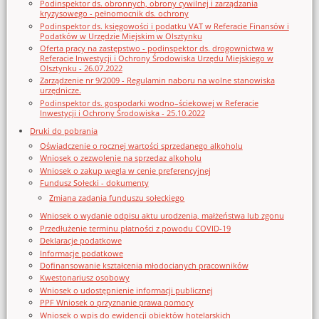
Podinspektor ds. obronnych, obrony cywilnej i zarządzania
kryzysowego - pełnomocnik ds. ochrony
Podinspektor ds. księgowości i podatku VAT w Referacie Finansów i
Podatków w Urzędzie Miejskim w Olsztynku
Oferta pracy na zastępstwo - podinspektor ds. drogownictwa w
Referacie Inwestycji i Ochrony Środowiska Urzędu Miejskiego w
Olsztynku - 26.07.2022
Zarządzenie nr 9/2009 - Regulamin naboru na wolne stanowiska
urzędnicze.
Podinspektor ds. gospodarki wodno–ściekowej w Referacie
Inwestycji i Ochrony Środowiska - 25.10.2022
Druki do pobrania
Oświadczenie o rocznej wartości sprzedanego alkoholu
Wniosek o zezwolenie na sprzedaz alkoholu
Wniosek o zakup węgla w cenie preferencyjnej
Fundusz Sołecki - dokumenty
Zmiana zadania funduszu sołeckiego
Wniosek o wydanie odpisu aktu urodzenia, małżeństwa lub zgonu
Przedłużenie terminu płatności z powodu COVID-19
Deklaracje podatkowe
Informacje podatkowe
Dofinansowanie kształcenia młodocianych pracowników
Kwestonariusz osobowy
Wniosek o udostępnienie informacji publicznej
PPF Wniosek o przyznanie prawa pomocy
Wniosek o wpis do ewidencji obiektów hotelarskich