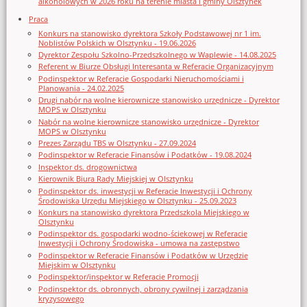
alkoholowych w 2026 roku na terenie miasta i gminy Olsztynek
Praca
Konkurs na stanowisko dyrektora Szkoły Podstawowej nr 1 im.
Noblistów Polskich w Olsztynku - 19.06.2026
Dyrektor Zespołu Szkolno-Przedszkolnego w Waplewie - 14.08.2025
Referent w Biurze Obsługi Interesanta w Referacie Organizacyjnym
Podinspektor w Referacie Gospodarki Nieruchomościami i
Planowania - 24.02.2025
Drugi nabór na wolne kierownicze stanowisko urzędnicze - Dyrektor
MOPS w Olsztynku
Nabór na wolne kierownicze stanowisko urzędnicze - Dyrektor
MOPS w Olsztynku
Prezes Zarządu TBS w Olsztynku - 27.09.2024
Podinspektor w Referacie Finansów i Podatków - 19.08.2024
Inspektor ds. drogownictwa
Kierownik Biura Rady Miejskiej w Olsztynku
Podinspektor ds. inwestycji w Referacie Inwestycji i Ochrony
Środowiska Urzędu Miejskiego w Olsztynku - 25.09.2023
Konkurs na stanowisko dyrektora Przedszkola Miejskiego w
Olsztynku
Podinspektor ds. gospodarki wodno-ściekowej w Referacie
Inwestycji i Ochrony Środowiska - umowa na zastępstwo
Podinspektor w Referacie Finansów i Podatków w Urzędzie
Miejskim w Olsztynku
Podinspektor/inspektor w Referacie Promocji
Podinspektor ds. obronnych, obrony cywilnej i zarządzania
kryzysowego