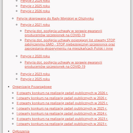
Petycje z 2024 roku
Petycje z 2025 roku
Petycje z 2026 roku
Petycje skierowane do Rady Miejskiej w Olsztynku
Petycje z 2021 roku
Petycja dot. podjęcia uchwały w sprawie gwarancji
producentów szczepionek na COVID-19
Petycja dot. podjęcia uchwały poierającej list otwarty STOP
zabójczenmu GMO - STOP niebezpiecznej szczepionce oraz
zaprzestania eksperymentu na mieszkańcach Polski i inne
Petycje z 2020 roku
Petycja dot. podjęcia uchwały w sprawie gwarancji
producentów szczepionek na COVID-19
Petycje z 2023 roku
Petycje z 2025 roku
Organizacje Pozarządowe
II otwarty konkurs na realizację zadań publicznych w 2026 r.
I otwarty konkurs na realizację zadań publicznych w 2026 r.
II otwarty konkurs na realizację zadań publicznych w 2025 r.
I otwarty konkurs na realizację zadań publicznych w 2025 r.
I otwarty konkurs na realizację zadań publicznych w 2024 r.
II otwarty konkurs na realizację zadań publicznych w 2023 r.
I otwarty konkurs na realizację zadań publicznych w 2023 r.
Ogłoszenia