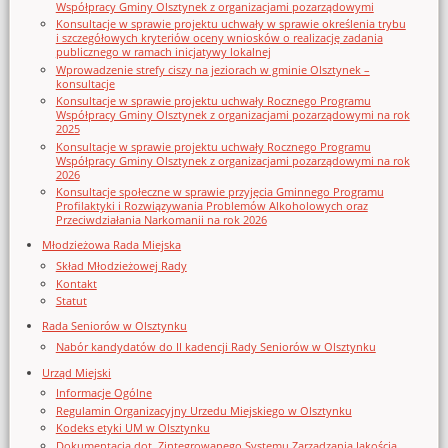
Współpracy Gminy Olsztynek z organizacjami pozarządowymi
Konsultacje w sprawie projektu uchwały w sprawie określenia trybu
i szczegółowych kryteriów oceny wniosków o realizację zadania
publicznego w ramach inicjatywy lokalnej
Wprowadzenie strefy ciszy na jeziorach w gminie Olsztynek –
konsultacje
Konsultacje w sprawie projektu uchwały Rocznego Programu
Współpracy Gminy Olsztynek z organizacjami pozarządowymi na rok
2025
Konsultacje w sprawie projektu uchwały Rocznego Programu
Współpracy Gminy Olsztynek z organizacjami pozarządowymi na rok
2026
Konsultacje społeczne w sprawie przyjęcia Gminnego Programu
Profilaktyki i Rozwiązywania Problemów Alkoholowych oraz
Przeciwdziałania Narkomanii na rok 2026
Młodzieżowa Rada Miejska
Skład Młodzieżowej Rady
Kontakt
Statut
Rada Seniorów w Olsztynku
Nabór kandydatów do II kadencji Rady Seniorów w Olsztynku
Urząd Miejski
Informacje Ogólne
Regulamin Organizacyjny Urzedu Miejskiego w Olsztynku
Kodeks etyki UM w Olsztynku
Dokumentacja dot. Zintegrowanego Systemu Zarządzania Jakością