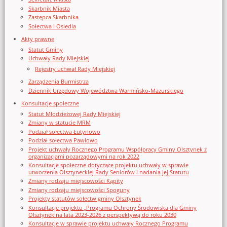
Skarbnik Miasta
Zastępca Skarbnika
Sołectwa i Osiedla
Akty prawne
Statut Gminy
Uchwały Rady Miejskiej
Rejestry uchwał Rady Miejskiej
Zarządzenia Burmistrza
Dziennik Urzędowy Województwa Warmińsko-Mazurskiego
Konsultacje społeczne
Statut Młodzieżowej Rady Miejskiej
Zmiany w statucie MRM
Podział sołectwa Łutynowo
Podział sołectwa Pawłowo
Projekt uchwały Rocznego Programu Współpracy Gminy Olsztynek z
organizacjami pozarządowymi na rok 2022
Konsultacje społeczne dotyczące projektu uchwały w sprawie
utworzenia Olsztyneckiej Rady Seniorów i nadania jej Statutu
Zmiany rodzaju miejscowości Kąpity
Zmiany rodzaju miejscowości Spoguny
Projekty statutów sołectw gminy Olsztynek
Konsultacje projektu „Programu Ochrony Środowiska dla Gminy
Olsztynek na lata 2023-2026 z perspektywą do roku 2030
Konsultacje w sprawie projektu uchwały Rocznego Programu