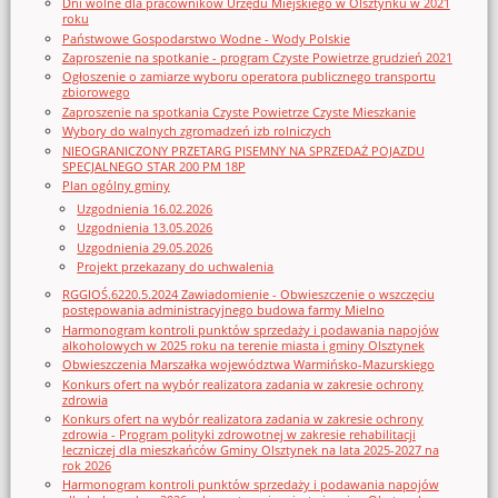
Dni wolne dla pracowników Urzędu Miejskiego w Olsztynku w 2021
roku
Państwowe Gospodarstwo Wodne - Wody Polskie
Zaproszenie na spotkanie - program Czyste Powietrze grudzień 2021
Ogłoszenie o zamiarze wyboru operatora publicznego transportu
zbiorowego
Zaproszenie na spotkania Czyste Powietrze Czyste Mieszkanie
Wybory do walnych zgromadzeń izb rolniczych
NIEOGRANICZONY PRZETARG PISEMNY NA SPRZEDAŻ POJAZDU
SPECJALNEGO STAR 200 PM 18P
Plan ogólny gminy
Uzgodnienia 16.02.2026
Uzgodnienia 13.05.2026
Uzgodnienia 29.05.2026
Projekt przekazany do uchwalenia
RGGIOŚ.6220.5.2024 Zawiadomienie - Obwieszczenie o wszczęciu
postępowania administracyjnego budowa farmy Mielno
Harmonogram kontroli punktów sprzedaży i podawania napojów
alkoholowych w 2025 roku na terenie miasta i gminy Olsztynek
Obwieszczenia Marszałka województwa Warmińsko-Mazurskiego
Konkurs ofert na wybór realizatora zadania w zakresie ochrony
zdrowia
Konkurs ofert na wybór realizatora zadania w zakresie ochrony
zdrowia - Program polityki zdrowotnej w zakresie rehabilitacji
leczniczej dla mieszkańców Gminy Olsztynek na lata 2025-2027 na
rok 2026
Harmonogram kontroli punktów sprzedaży i podawania napojów