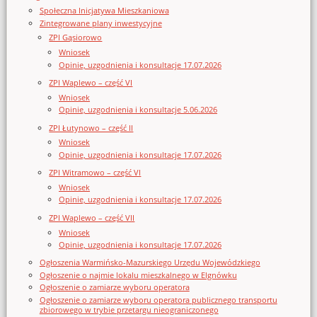
Społeczna Inicjatywa Mieszkaniowa
Zintegrowane plany inwestycyjne
ZPI Gąsiorowo
Wniosek
Opinie, uzgodnienia i konsultacje 17.07.2026
ZPI Waplewo – część VI
Wniosek
Opinie, uzgodnienia i konsultacje 5.06.2026
ZPI Łutynowo – część II
Wniosek
Opinie, uzgodnienia i konsultacje 17.07.2026
ZPI Witramowo – część VI
Wniosek
Opinie, uzgodnienia i konsultacje 17.07.2026
ZPI Waplewo – część VII
Wniosek
Opinie, uzgodnienia i konsultacje 17.07.2026
Ogłoszenia Warmińsko-Mazurskiego Urzędu Wojewódzkiego
Ogłoszenie o najmie lokalu mieszkalnego w Elgnówku
Ogłoszenie o zamiarze wyboru operatora
Ogłoszenie o zamiarze wyboru operatora publicznego transportu
zbiorowego w trybie przetargu nieograniczonego