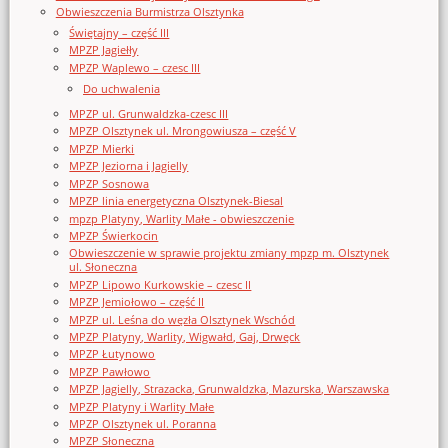
Obwieszczenia Burmistrza Olsztynka
Świętajny – część III
MPZP Jagiełły
MPZP Waplewo – czesc III
Do uchwalenia
MPZP ul. Grunwaldzka-czesc III
MPZP Olsztynek ul. Mrongowiusza – część V
MPZP Mierki
MPZP Jeziorna i Jagielly
MPZP Sosnowa
MPZP linia energetyczna Olsztynek-Biesal
mpzp Platyny, Warlity Małe - obwieszczenie
MPZP Świerkocin
Obwieszczenie w sprawie projektu zmiany mpzp m. Olsztynek
ul. Słoneczna
MPZP Lipowo Kurkowskie – czesc II
MPZP Jemiołowo – część II
MPZP ul. Leśna do węzła Olsztynek Wschód
MPZP Platyny, Warlity, Wigwałd, Gaj, Drwęck
MPZP Łutynowo
MPZP Pawłowo
MPZP Jagielly, Strazacka, Grunwaldzka, Mazurska, Warszawska
MPZP Platyny i Warlity Małe
MPZP Olsztynek ul. Poranna
MPZP Słoneczna