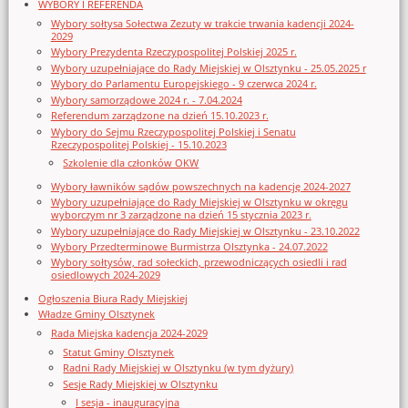
WYBORY I REFERENDA
Wybory sołtysa Sołectwa Zezuty w trakcie trwania kadencji 2024-
2029
Wybory Prezydenta Rzeczypospolitej Polskiej 2025 r.
Wybory uzupełniające do Rady Miejskiej w Olsztynku - 25.05.2025 r
Wybory do Parlamentu Europejskiego - 9 czerwca 2024 r.
Wybory samorządowe 2024 r. - 7.04.2024
Referendum zarządzone na dzień 15.10.2023 r.
Wybory do Sejmu Rzeczypospolitej Polskiej i Senatu
Rzeczypospolitej Polskiej - 15.10.2023
Szkolenie dla członków OKW
Wybory ławników sądów powszechnych na kadencję 2024-2027
Wybory uzupełniające do Rady Miejskiej w Olsztynku w okręgu
wyborczym nr 3 zarządzone na dzień 15 stycznia 2023 r.
Wybory uzupełniające do Rady Miejskiej w Olsztynku - 23.10.2022
Wybory Przedterminowe Burmistrza Olsztynka - 24.07.2022
Wybory sołtysów, rad sołeckich, przewodniczących osiedli i rad
osiedlowych 2024-2029
Ogłoszenia Biura Rady Miejskiej
Władze Gminy Olsztynek
Rada Miejska kadencja 2024-2029
Statut Gminy Olsztynek
Radni Rady Miejskiej w Olsztynku (w tym dyżury)
Sesje Rady Miejskiej w Olsztynku
I sesja - inauguracyjna