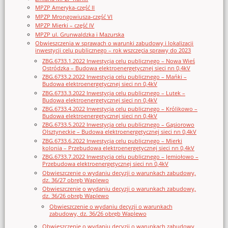
MPZP Ameryka-część II
MPZP Mrongowiusza-część VI
MPZP Mierki – część IV
MPZP ul. Grunwaldzka i Mazurska
Obwieszczenia w sprawach o warunki zabudowy i lokalizacji
inwestycji celu publicznego – rok wszczęcia sprawy do 2023
ZBG.6733.1.2022 Inwestycja celu publicznego – Nowa Wieś
Ostródzka – Budowa elektroenergetycznej sieci nn 0,4kV
ZBG.6733.2.2022 Inwestycja celu publicznego – Mańki –
Budowa elektroenergetycznej sieci nn 0,4kV
ZBG.6733.3.2022 Inwestycja celu publicznego – Lutek –
Budowa elektroenergetycznej sieci nn 0,4kV
ZBG.6733.4.2022 Inwestycja celu publicznego – Królikowo –
Budowa elektroenergetycznej sieci nn 0,4kV
ZBG.6733.5.2022 Inwestycja celu publicznego – Gąsiorowo
Olsztyneckie – Budowa elektroenergetycznej sieci nn 0,4kV
ZBG.6733.6.2022 Inwestycja celu publicznego – Mierki
kolonia – Przebudowa elektroenergetycznej sieci nn 0,4kV
ZBG.6733.7.2022 Inwestycja celu publicznego – Jemiołowo –
Przebudowa elektroenergetycznej sieci nn 0,4kV
Obwieszczenie o wydaniu decyzji o warunkach zabudowy,
dz. 36/27 obręb Waplewo
Obwieszczenie o wydaniu decyzji o warunkach zabudowy,
dz. 36/26 obręb Waplewo
Obwieszczenie o wydaniu decyzji o warunkach
zabudowy, dz. 36/26 obręb Waplewo
Obwieszczenie o wydaniu decyzji o warunkach zabudowy,