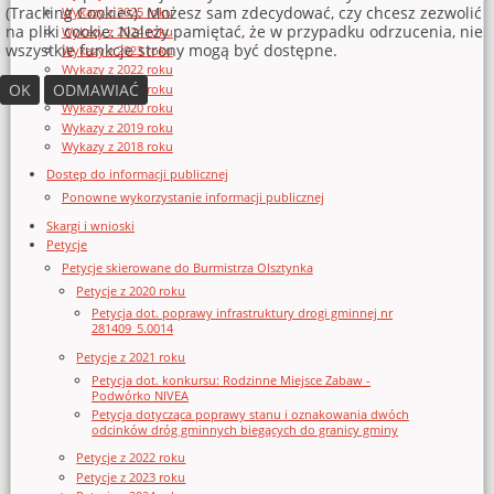
(Tracking Cookies). Możesz sam zdecydować, czy chcesz zezwolić
Wykazy z 2025 roku
na pliki cookie. Należy pamiętać, że w przypadku odrzucenia, nie
Wykazy z 2024 roku
wszystkie funkcje strony mogą być dostępne.
Wykazy z 2023 roku
Wykazy z 2022 roku
OK
ODMAWIAĆ
Wykazy z 2021 roku
Wykazy z 2020 roku
Wykazy z 2019 roku
Wykazy z 2018 roku
Dostęp do informacji publicznej
Ponowne wykorzystanie informacji publicznej
Skargi i wnioski
Petycje
Petycje skierowane do Burmistrza Olsztynka
Petycje z 2020 roku
Petycja dot. poprawy infrastruktury drogi gminnej nr
281409_5.0014
Petycje z 2021 roku
Petycja dot. konkursu: Rodzinne Miejsce Zabaw -
Podwórko NIVEA
Petycja dotycząca poprawy stanu i oznakowania dwóch
odcinków dróg gminnych biegących do granicy gminy
Petycje z 2022 roku
Petycje z 2023 roku