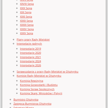
XXVIII Sesja
XXIX Sesja
XXX Sesja
XXXI Sesja
XXXII Sesja
XXXIII Sesja
XXXIV Sesja
XXXV Sesja
Plany pracy Rady Miejskiej
Interpelacje radnych
Interpelacje 2019
Interpelacje 2020
Interpelacje 2021
Interpelacje 2024
Interpelacje 2026
Sprawozdanie z pracy Rady Miejskiej w Olsztynku
Komisje Rady Miejskiej w Olsztynku
Komisja Rewizyjna
Komisja Gospodarki i Budżetu
Komisja Spraw Społecznych
Komisja Skarg, Wniosków i Petycji
Burmistrz Olsztynka
Zastępca Burmistrza Olsztynka
Sekretarz Miasta