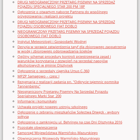
DRUGI NIEOGRANICZONY PRZETARG PISEMNY NA SPRZEDAŻ
POJAZDU SPECJALNEGO STAR 200 PM 18P
Ogłoszenie o otwartym naborze Partnera do wspólnego
przygotowania i realizacji projektu
DRUGI NIEOGRANICZONY PRZETARG PISEMNY NA SPRZEDAŻ
POJAZDU OSOBOWEGO FIAT DOBLO
NIEOGRANICZONY PRZETARG PISEMNY NA SPRZEDAŻ POJAZDU
OSOBOWEGO FIAT DOBLO
Instytut Meteorologii i Gospodarki Wodnej
Decyzja w sprawie zatwierdzenia taryf dla zbiorowego zaopatrzenia
w wodę i zbiorowego odprowadzania ścieków
Ogólny schemat procedury kontroli przestrzegania zasad i
warunków korzystania z zezwoleń na sprzedaż napojów
alkoholowych w gminie Olsztynek
Ogłoszenie o sprzedaży ciągnika Ursus C-360
MPZP Samagowo – czesc I
Rezygnacja z realizacji zadania pn. "Odkrycie tajemnic pomnika
Tannenbergu"
Nieograniczony Przetargu Pisemny Na Sprzedaż Pojazdu
Specjalnego Marki Star_200
Informacje i komunikaty
Uchwała projekt nowego ustroju szkolnego
Ogłoszenie o zebraniu mieszkańców Sołectwa Drwęck - wybory
sołtysa
Ogłoszenie o zamknięciu ul. Behringa na czas Dni Olsztynka 2016
Pozostałe obwieszczenia
Samorząd Województwa Warmińsko-Mazurskiego
Obwieszczenia Wojewody Warmińsko-Mazurskiego