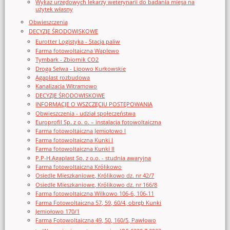
Wykaz urzędowych lekarzy weterynarii do badania mięsa na
użytek własny
Obwieszczenia
DECYZJE ŚRODOWISKOWE
Eurotter Logistyka - Stacja paliw
Farma fotowoltaiczna Waplewo
Tymbark - Zbiornik CO2
Droga Selwa - Lipowo Kurkowskie
Agaplast rozbudowa
Kanalizacja Witramowo
DECYZJE ŚRODOWISKOWE
INFORMACJE O WSZCZĘCIU POSTĘPOWANIA
Obwieszczenia - udział społeczeństwa
Europrofil Sp. z o. o. – instalacja fotowoltaiczna
Farma fotowoltaiczna Jemiołowo I
Farma fotowoltaiczna Kunki I
Farma fotowoltaiczna Kunki II
P.P-H.Agaplast Sp. z o.o. - studnia awaryjna
Farma fotowoltaiczna Królikowo
Osiedle Mieszkaniowe, Królikowo dz. nr 42/7
Osiedle Mieszkaniowe, Królikowo dz. nr 166/8
Farma fotowoltaiczna Wilkowo 106-6, 106-11
Farma Fotowoltaiczna 57, 59, 60/4, obręb Kunki
Jemiołowo 170/1
Farma Fotowoltaiczna 49, 50, 160/5, Pawłowo