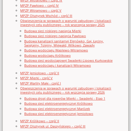
MPZP Witramowo – część IV
MPZP Pawłowo – część IV
MPZP Witramowo – część V
MPZP Olsztynek Wschód – część III
Obwieszczenia w sprawach o warunki zabudowy i lokalizacji
inwestycji celu publicznego – rok wszczęcia sprawy 2025
Budowa sieci niskiego napięcia Mierki
Budowa sieci niskiego napięcia Pawłowo
Budowa kanalizacji sanitarnej Elgnówko, Gaj, Łęciny,
Świętajny, Tolejny, Wigwałd, Wilkowo, Zawady
Budowa wodociągu Waplewo-Witramowo
Budowa wodociągu Królikowo
Budowa sieci wodociągowej Swaderki-Lipowo Kurkowskie
Budowa wodociągu i kanalizacji Witramowo
MPZP Jemiołowo - część II
MPZP Mierki - część V
MPZP Warlity Małe - część I
Obwieszczenia w sprawach o warunki zabudowy i lokalizacji
inwestycji celu publicznego – rok wszczęcia sprawy 2026
Budowa drogi dla rowerów Mierki – Swaderki - Etap 1
Budowa sieci elektroenergetycznej Królikowo
Budowa sieci elektroenergetycznej Marózek
Budowa sieci elektroenergetycznej Jemiołowo
MPZP Królikowo – część II
MPZP Olsztynek ul. Daszyńskiego – część III