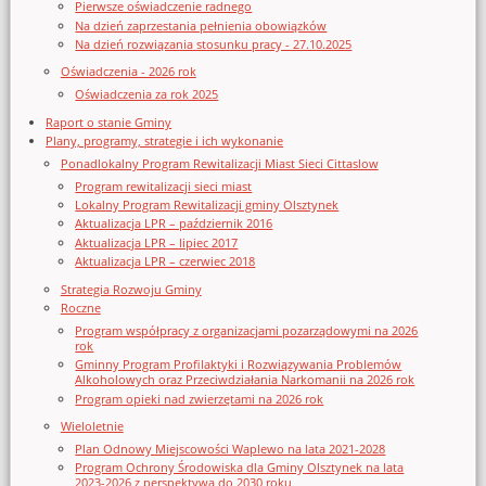
Pierwsze oświadczenie radnego
Na dzień zaprzestania pełnienia obowiązków
Na dzień rozwiązania stosunku pracy - 27.10.2025
Oświadczenia - 2026 rok
Oświadczenia za rok 2025
Raport o stanie Gminy
Plany, programy, strategie i ich wykonanie
Ponadlokalny Program Rewitalizacji Miast Sieci Cittaslow
Program rewitalizacji sieci miast
Lokalny Program Rewitalizacji gminy Olsztynek
Aktualizacja LPR – październik 2016
Aktualizacja LPR – lipiec 2017
Aktualizacja LPR – czerwiec 2018
Strategia Rozwoju Gminy
Roczne
Program współpracy z organizacjami pozarządowymi na 2026
rok
Gminny Program Profilaktyki i Rozwiązywania Problemów
Alkoholowych oraz Przeciwdziałania Narkomanii na 2026 rok
Program opieki nad zwierzętami na 2026 rok
Wieloletnie
Plan Odnowy Miejscowości Waplewo na lata 2021-2028
Program Ochrony Środowiska dla Gminy Olsztynek na lata
2023-2026 z perspektywą do 2030 roku