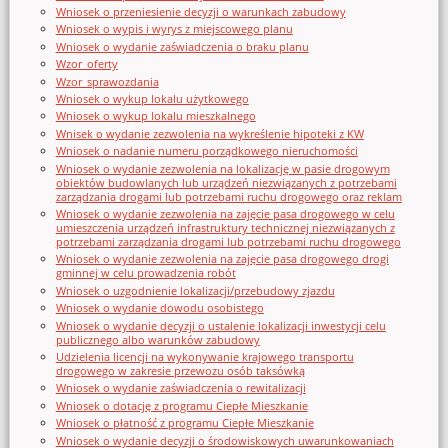
Wniosek o przeniesienie decyzji o warunkach zabudowy
Wniosek o wypis i wyrys z miejscowego planu
Wniosek o wydanie zaświadczenia o braku planu
Wzor_oferty
Wzor_sprawozdania
Wniosek o wykup lokalu użytkowego
Wniosek o wykup lokalu mieszkalnego
Wnisek o wydanie zezwolenia na wykreślenie hipoteki z KW
Wniosek o nadanie numeru porządkowego nieruchomości
Wniosek o wydanie zezwolenia na lokalizację w pasie drogowym
obiektów budowlanych lub urządzeń niezwiązanych z potrzebami
zarządzania drogami lub potrzebami ruchu drogowego oraz reklam
Wniosek o wydanie zezwolenia na zajęcie pasa drogowego w celu
umieszczenia urządzeń infrastruktury technicznej niezwiązanych z
potrzebami zarządzania drogami lub potrzebami ruchu drogowego
Wniosek o wydanie zezwolenia na zajęcie pasa drogowego drogi
gminnej w celu prowadzenia robót
Wniosek o uzgodnienie lokalizacji/przebudowy zjazdu
Wniosek o wydanie dowodu osobistego
Wniosek o wydanie decyzji o ustalenie lokalizacji inwestycji celu
publicznego albo warunków zabudowy
Udzielenia licencji na wykonywanie krajowego transportu
drogowego w zakresie przewozu osób taksówką
Wniosek o wydanie zaświadczenia o rewitalizacji
Wniosek o dotację z programu Ciepłe Mieszkanie
Wniosek o płatność z programu Ciepłe Mieszkanie
Wniosek o wydanie decyzji o środowiskowych uwarunkowaniach