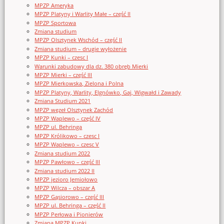
MPZP Ameryka
MPZP Platyny i Warlity Małe – część II
MPZP Sportowa
Zmiana studium
MPZP Olsztynek Wschód – część II
Zmiana studium – drugie wyłożenie
MPZP Kunki – czesc I
Warunki zabudowy dla dz. 380 obręb Mierki
MPZP Mierki – część III
MPZP Mierkowska, Zielona i Polna
MPZP Platyny, Warlity, Elgnówko, Gaj, Wigwałd i Zawady
Zmiana Studium 2021
MPZP węzeł Olsztynek Zachód
MPZP Waplewo – część IV
MPZP ul. Behringa
MPZP Królikowo – czesc I
MPZP Waplewo – czesc V
Zmiana studium 2022
MPZP Pawłowo – część III
Zmiana studium 2022 II
MPZP jezioro Jemiołowo
MPZP Wilcza – obszar A
MPZP Gąsiorowo – część III
MPZP ul. Behringa – część II
MPZP Perłowa i Pionierów
Zmiana MPZP Kunki