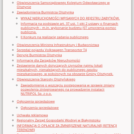
Obwieszczenia Samorządowego Kolegium Odwoławczego w
Olsztynie
Zawiadomienia Burmistrza Olsztynka
WYKAZ NIERUCHOMOŚCI WPISANYCH DO REJESTRU ZABYTKÓW.
Informacja na podstawie art. 37 ust. 1 pkt 2 ustawy o finansach
publicznych - m.in. wykonanie budżetu JST umorzenia pomoc
publiczna.
II Konkurs na realizację zadania publicznego
Obwieszczenia Ministra Infrastruktury i Budwonictwa
Sprzedaż pojazdu Volkswagen Transporter T4
Decyzje Burmistrza Olsztynka
Informacje dla Zarządców Nieruchomości
Zestawienie danych dotyczących czynszów najmu lokali
mieszkalnych, nienależących do publicznego zasobu
mieszkaniowego, w położonych na obszarze Gminy Olsztynek.
Obwieszczenia Starosty Olsztyńskiego
Zawiadomienie o wszczęciu postępowania w sprawie zmiany
pozwolenia zintegrowanego na prowadzenie instalacji
NUTRIPOL Sp. z o.o.
Ogłoszenia sprzedażowe
Ogłoszenia sprzedażowe
Uchwała reklamowa
Regionalny Zarząd Gospodarki Wodnej w Białymstoku
INFORMACJA O OPŁACIE ZA ZMNIEJSZENIE NATURALNEJ RETENCJI
TERENOWEJ