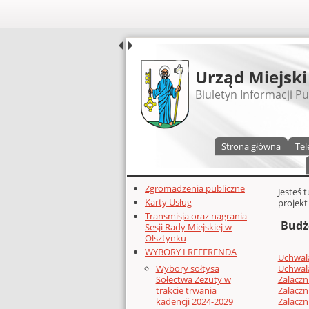
UDOSTĘPNIJ
Urząd Miejski
Biuletyn Informacji Pu
Menu główne
Strona główna
Tel
Dodatkowe zasoby (lewa kolumn
Zgromadzenia publiczne
Głównej 
Jesteś 
Karty Usług
projekt
Transmisja oraz nagrania
Budże
Sesji Rady Miejskiej w
Olsztynku
WYBORY I REFERENDA
Uchwal
Uchwala
Wybory sołtysa
Zalacz
Sołectwa Zezuty w
Zalaczn
trakcie trwania
Zalaczn
kadencji 2024-2029