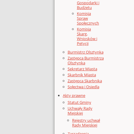
Gospodarki i
Budżetu
Komisja
Spraw
Społecznych
Komisja
Skarg,
Wniosków i
Petycji
Burmistrz Olsztynka
Zastępca Burmistrza
Olsztynka
Sekretarz Miasta
Skarbnik Miasta
Zastępca Skarbnika
Sołectwa i Osiedla
Akty prawne
Statut Gminy
Uchwały Rady
Miejskiej
Rejestry uchwał
Rady Miejskiej
Zarządzenia