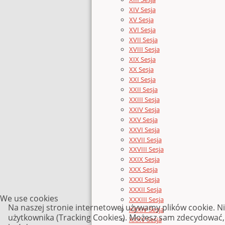
XIV Sesja
XV Sesja
XVI Sesja
XVII Sesja
XVIII Sesja
XIX Sesja
XX Sesja
XXI Sesja
XXII Sesja
XXIII Sesja
XXIV Sesja
XXV Sesja
XXVI Sesja
XXVII Sesja
XXVIII Sesja
XXIX Sesja
XXX Sesja
XXXI Sesja
XXXII Sesja
We use cookies
XXXIII Sesja
Na naszej stronie internetowej używamy plików cookie. N
XXXIV Sesja
użytkownika (Tracking Cookies). Możesz sam zdecydować, c
XXXV Sesja