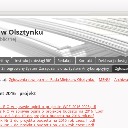
S
 w Olsztynku
blicznej
efony
Instrukcja obsługi BIP
Redakcja
Kontakt
Deklaracja dostę
Zintegrowany System Zarządzania oraz System Antykorupcyjny
Zgłosze
a)
zawartości
tutaj:
Zgłoszenia zewnętrzne - Rada Miejska w Olsztynku
MENU
Archiw
t 2016 - projekt
a_RIO_w_sprawie_opinii_o_projekcie_WPF_2016-2026.pdf
_RIO_w_sprawie_opinii_o_projekcie_budzetu_na_2016_r..pdf
niki_od_3_do_10_do_projektu_budzetu_na_2016_rok.pdf
ik_Nr_2_do_projektu_budzetu_na_2016_rok_czesc_II.pdf
ik_Nr_2_do_projektu_budzetu_na_2016_rok_czesc_I.pdf