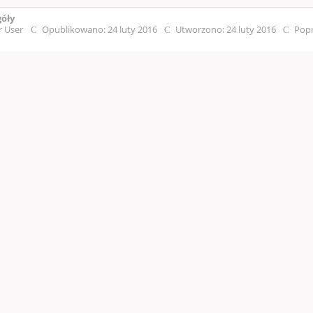
góły
r User
Opublikowano: 24 luty 2016
Utworzono: 24 luty 2016
Popr