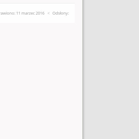
awiono: 11 marzec 2016
Odsłony: