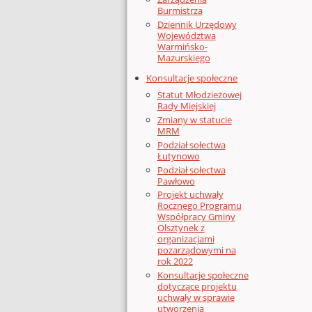
Burmistrza
Dziennik Urzędowy
Województwa
Warmińsko-
Mazurskiego
Konsultacje społeczne
Statut Młodzieżowej
Rady Miejskiej
Zmiany w statucie
MRM
Podział sołectwa
Łutynowo
Podział sołectwa
Pawłowo
Projekt uchwały
Rocznego Programu
Współpracy Gminy
Olsztynek z
organizacjami
pozarządowymi na
rok 2022
Konsultacje społeczne
dotyczące projektu
uchwały w sprawie
utworzenia