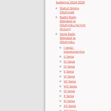
kadencja 2024-2029
Statut Gminy
Olsztynek
Radni Rady
Miejskiej w
Olsztynku (w tym
dyżury)
Sesje Rady
Miejskiej w
Olsztynku
I sesja -
inauguracyjna
II Sesja
III Sesja
IV Sesja
V Sesja
VI Sesja
VII Sesja
VIII Sesja
IX Sesja
X Sesja
XI Sesja
XII Sesja
XIII Sesja