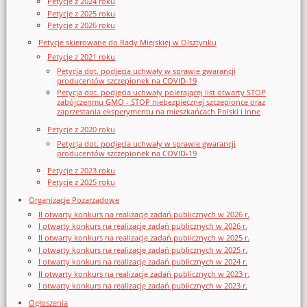
Petycje z 2024 roku
Petycje z 2025 roku
Petycje z 2026 roku
Petycje skierowane do Rady Miejskiej w Olsztynku
Petycje z 2021 roku
Petycja dot. podjęcia uchwały w sprawie gwarancji
producentów szczepionek na COVID-19
Petycja dot. podjęcia uchwały poierającej list otwarty STOP
zabójczenmu GMO - STOP niebezpiecznej szczepionce oraz
zaprzestania eksperymentu na mieszkańcach Polski i inne
Petycje z 2020 roku
Petycja dot. podjęcia uchwały w sprawie gwarancji
producentów szczepionek na COVID-19
Petycje z 2023 roku
Petycje z 2025 roku
Organizacje Pozarządowe
II otwarty konkurs na realizację zadań publicznych w 2026 r.
I otwarty konkurs na realizację zadań publicznych w 2026 r.
II otwarty konkurs na realizację zadań publicznych w 2025 r.
I otwarty konkurs na realizację zadań publicznych w 2025 r.
I otwarty konkurs na realizację zadań publicznych w 2024 r.
II otwarty konkurs na realizację zadań publicznych w 2023 r.
I otwarty konkurs na realizację zadań publicznych w 2023 r.
Ogłoszenia