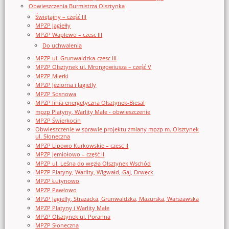
Obwieszczenia Burmistrza Olsztynka
Świętajny – część III
MPZP Jagiełły
MPZP Waplewo – czesc III
Do uchwalenia
MPZP ul. Grunwaldzka-czesc III
MPZP Olsztynek ul. Mrongowiusza – część V
MPZP Mierki
MPZP Jeziorna i Jagielly
MPZP Sosnowa
MPZP linia energetyczna Olsztynek-Biesal
mpzp Platyny, Warlity Małe - obwieszczenie
MPZP Świerkocin
Obwieszczenie w sprawie projektu zmiany mpzp m. Olsztynek
ul. Słoneczna
MPZP Lipowo Kurkowskie – czesc II
MPZP Jemiołowo – część II
MPZP ul. Leśna do węzła Olsztynek Wschód
MPZP Platyny, Warlity, Wigwałd, Gaj, Drwęck
MPZP Łutynowo
MPZP Pawłowo
MPZP Jagielly, Strazacka, Grunwaldzka, Mazurska, Warszawska
MPZP Platyny i Warlity Małe
MPZP Olsztynek ul. Poranna
MPZP Słoneczna