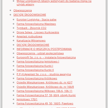
Wykaz urzędowych lekarzy weterynarii do badania mięsa na
użytek własny
Obwieszczenia
DECYZJE ŚRODOWISKOWE
Eurotter Logistyka - Stacja paliw
Farma fotowoltaiczna Waplewo
Tymbark - Zbiornik CO2
Droga Selwa - Lipowo Kurkowskie
Agaplast rozbudowa
Kanalizacja Witramowo
DECYZJE ŚRODOWISKOWE
INFORMACJE O WSZCZĘCIU POSTĘPOWANIA
Obwieszczenia - udział społeczeństwa
Europrofil Sp. z o. o. – instalacja fotowoltaiczna
Farma fotowoltaiczna Jemiołowo I
Farma fotowoltaiczna Kunki I
Farma fotowoltaiczna Kunki II
P.P-H.Agaplast Sp. z o.o. - studnia awaryjna
Farma fotowoltaiczna Królikowo
Osiedle Mieszkaniowe, Królikowo dz. nr 42/7
Osiedle Mieszkaniowe, Królikowo dz. nr 166/8
Farma fotowoltaiczna Wilkowo 106-6, 106-11
Farma Fotowoltaiczna 57, 59, 60/4, obręb Kunki
Jemiołowo 170/1
Farma Fotowoltaiczna 49, 50, 160/5, Pawłowo