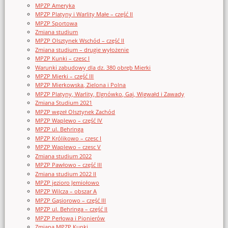
MPZP Ameryka
MPZP Platyny i Warlity Małe – część II
MPZP Sportowa
Zmiana studium
MPZP Olsztynek Wschód – część II
Zmiana studium – drugie wyłożenie
MPZP Kunki – czesc I
Warunki zabudowy dla dz. 380 obręb Mierki
MPZP Mierki – część III
MPZP Mierkowska, Zielona i Polna
MPZP Platyny, Warlity, Elgnówko, Gaj, Wigwałd i Zawady
Zmiana Studium 2021
MPZP węzeł Olsztynek Zachód
MPZP Waplewo – część IV
MPZP ul. Behringa
MPZP Królikowo – czesc I
MPZP Waplewo – czesc V
Zmiana studium 2022
MPZP Pawłowo – część III
Zmiana studium 2022 II
MPZP jezioro Jemiołowo
MPZP Wilcza – obszar A
MPZP Gąsiorowo – część III
MPZP ul. Behringa – część II
MPZP Perłowa i Pionierów
Zmiana MPZP Kunki