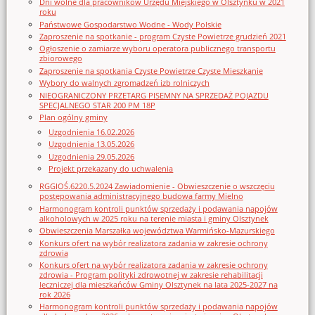
Dni wolne dla pracowników Urzędu Miejskiego w Olsztynku w 2021
roku
Państwowe Gospodarstwo Wodne - Wody Polskie
Zaproszenie na spotkanie - program Czyste Powietrze grudzień 2021
Ogłoszenie o zamiarze wyboru operatora publicznego transportu
zbiorowego
Zaproszenie na spotkania Czyste Powietrze Czyste Mieszkanie
Wybory do walnych zgromadzeń izb rolniczych
NIEOGRANICZONY PRZETARG PISEMNY NA SPRZEDAŻ POJAZDU
SPECJALNEGO STAR 200 PM 18P
Plan ogólny gminy
Uzgodnienia 16.02.2026
Uzgodnienia 13.05.2026
Uzgodnienia 29.05.2026
Projekt przekazany do uchwalenia
RGGIOŚ.6220.5.2024 Zawiadomienie - Obwieszczenie o wszczęciu
postępowania administracyjnego budowa farmy Mielno
Harmonogram kontroli punktów sprzedaży i podawania napojów
alkoholowych w 2025 roku na terenie miasta i gminy Olsztynek
Obwieszczenia Marszałka województwa Warmińsko-Mazurskiego
Konkurs ofert na wybór realizatora zadania w zakresie ochrony
zdrowia
Konkurs ofert na wybór realizatora zadania w zakresie ochrony
zdrowia - Program polityki zdrowotnej w zakresie rehabilitacji
leczniczej dla mieszkańców Gminy Olsztynek na lata 2025-2027 na
rok 2026
Harmonogram kontroli punktów sprzedaży i podawania napojów