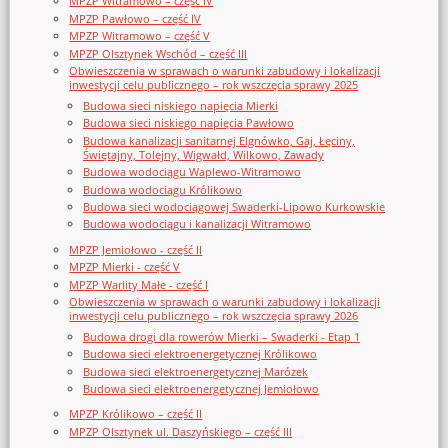
MPZP Witramowo – część IV
MPZP Pawłowo – część IV
MPZP Witramowo – część V
MPZP Olsztynek Wschód – część III
Obwieszczenia w sprawach o warunki zabudowy i lokalizacji
inwestycji celu publicznego – rok wszczęcia sprawy 2025
Budowa sieci niskiego napięcia Mierki
Budowa sieci niskiego napięcia Pawłowo
Budowa kanalizacji sanitarnej Elgnówko, Gaj, Łęciny,
Świętajny, Tolejny, Wigwałd, Wilkowo, Zawady
Budowa wodociągu Waplewo-Witramowo
Budowa wodociągu Królikowo
Budowa sieci wodociągowej Swaderki-Lipowo Kurkowskie
Budowa wodociągu i kanalizacji Witramowo
MPZP Jemiołowo - część II
MPZP Mierki - część V
MPZP Warlity Małe - część I
Obwieszczenia w sprawach o warunki zabudowy i lokalizacji
inwestycji celu publicznego – rok wszczęcia sprawy 2026
Budowa drogi dla rowerów Mierki – Swaderki - Etap 1
Budowa sieci elektroenergetycznej Królikowo
Budowa sieci elektroenergetycznej Marózek
Budowa sieci elektroenergetycznej Jemiołowo
MPZP Królikowo – część II
MPZP Olsztynek ul. Daszyńskiego – część III