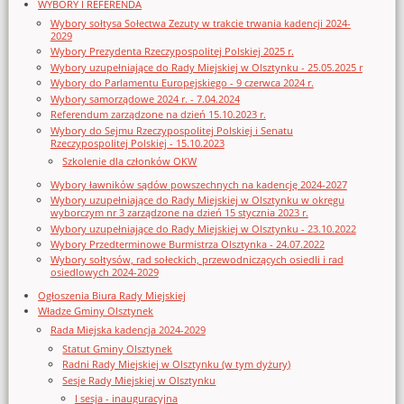
WYBORY I REFERENDA
Wybory sołtysa Sołectwa Zezuty w trakcie trwania kadencji 2024-
2029
Wybory Prezydenta Rzeczypospolitej Polskiej 2025 r.
Wybory uzupełniające do Rady Miejskiej w Olsztynku - 25.05.2025 r
Wybory do Parlamentu Europejskiego - 9 czerwca 2024 r.
Wybory samorządowe 2024 r. - 7.04.2024
Referendum zarządzone na dzień 15.10.2023 r.
Wybory do Sejmu Rzeczypospolitej Polskiej i Senatu
Rzeczypospolitej Polskiej - 15.10.2023
Szkolenie dla członków OKW
Wybory ławników sądów powszechnych na kadencję 2024-2027
Wybory uzupełniające do Rady Miejskiej w Olsztynku w okręgu
wyborczym nr 3 zarządzone na dzień 15 stycznia 2023 r.
Wybory uzupełniające do Rady Miejskiej w Olsztynku - 23.10.2022
Wybory Przedterminowe Burmistrza Olsztynka - 24.07.2022
Wybory sołtysów, rad sołeckich, przewodniczących osiedli i rad
osiedlowych 2024-2029
Ogłoszenia Biura Rady Miejskiej
Władze Gminy Olsztynek
Rada Miejska kadencja 2024-2029
Statut Gminy Olsztynek
Radni Rady Miejskiej w Olsztynku (w tym dyżury)
Sesje Rady Miejskiej w Olsztynku
I sesja - inauguracyjna