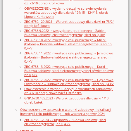
dz. 73/10 obręb Królikowo
OBWIESZCZENIE o wydaniu decyzji w sprawie wydania
warunków zabudowy dla działek 124/15 i 124/16, obręb
Lipowo Kurkowskie
ZBG.6730.129.2021 – Warunki zabudowy dla działki nr 73/24
obręb Królikowo
ZBG.6733.9.2022 Inwestycja celu publicznego – Ząbie –
Budowa kablowej elektroenergetycznej sieci nn 0,4kV
ZBG.6733.10.2022 Inwestycja celu publicznego – Mierki
(kolonia)– Budowa kablowej elektroenergetycznej sieci nn
0,4kV
ZBG.6733.11.2022 Inwestycja celu publicznego – Jemiołowo
(kolonia) – Budowa kablowej elektroenergetycznej sieci nn
0,4kV
ZBG.6733.13.2022 Inwestycja celu publicznego – Kurki –
Budowa kablowej sieci elektroenergetycznej oświetleniowej
nn 0,4kV
ZBG.6733.17.2022 Inwestycja celu publicznego – Gąsiorowo
Olsztyneckie – Budowa elektroenergetycznej sieci nn 0,4 kV
Obwieszczenie o wydaniu decyzji o warunkach zabudowy,
dz. 41/10 obręb Nowa Wieś Ostródzka
GNP.6730.185.2023 - Warunki zabudowy dla działki 1/13
obręb Lutek
Obwieszczenia w sprawach o warunki zabudowy i lokalizacji
inwestycji celu publicznego – rok wszczęcia sprawy 2024
ZBG.6733.1.2024 – Łutynowo – Budowa kablowej sieci
elektroenergetycznej nn 0,4 kV