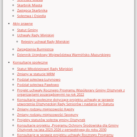
Skarbnik Miasta
Zastępca Skarbnika
Sołectwa i Osiedla
Akty prawne
Statut Gminy
Uchwały Rady Miejskiej
Rejestry uchwał Rady Miejskiej
Zarządzenia Burmistrza
Dziennik Urzędowy Województwa Warmińsko-Mazurskiego
Konsultacje społeczne
Statut Młodzieżowej Rady Miejskiej
Zmiany w statucie MRM
Podział sołectwa Łutynowo
Podział sołectwa Pawłowo
Projekt uchwały Rocznego Programu Współpracy Gminy Olsztynek z
organizacjami pozarządowymi na rok 2022
Konsultacje społeczne dotyczące projektu uchwały w sprawie
utworzenia Olsztyneckiej Rady Seniorów i nadania jej Statutu
Zmiany rodzaju miejscowości Kąpity
Zmiany rodzaju miejscowości Spoguny
Projekty statutów sołectw gminy Olsztynek
Konsultacje projektu „Programu Ochrony Środowiska dla Gminy
Olsztynek na lata 2023-2026 z perspektywą do roku 2030
Konsultacje w sprawie projektu uchwały Rocznego Programu