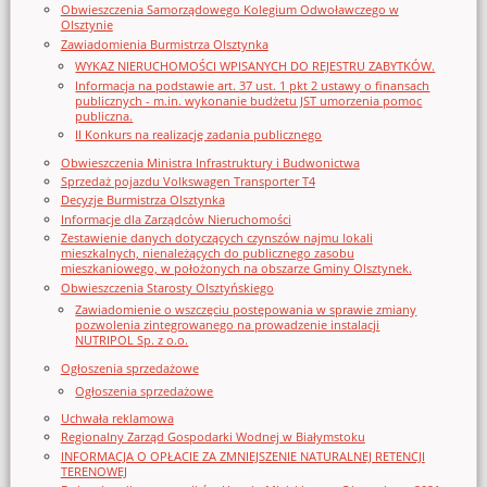
Obwieszczenia Samorządowego Kolegium Odwoławczego w
Olsztynie
Zawiadomienia Burmistrza Olsztynka
WYKAZ NIERUCHOMOŚCI WPISANYCH DO REJESTRU ZABYTKÓW.
Informacja na podstawie art. 37 ust. 1 pkt 2 ustawy o finansach
publicznych - m.in. wykonanie budżetu JST umorzenia pomoc
publiczna.
II Konkurs na realizację zadania publicznego
Obwieszczenia Ministra Infrastruktury i Budwonictwa
Sprzedaż pojazdu Volkswagen Transporter T4
Decyzje Burmistrza Olsztynka
Informacje dla Zarządców Nieruchomości
Zestawienie danych dotyczących czynszów najmu lokali
mieszkalnych, nienależących do publicznego zasobu
mieszkaniowego, w położonych na obszarze Gminy Olsztynek.
Obwieszczenia Starosty Olsztyńskiego
Zawiadomienie o wszczęciu postępowania w sprawie zmiany
pozwolenia zintegrowanego na prowadzenie instalacji
NUTRIPOL Sp. z o.o.
Ogłoszenia sprzedażowe
Ogłoszenia sprzedażowe
Uchwała reklamowa
Regionalny Zarząd Gospodarki Wodnej w Białymstoku
INFORMACJA O OPŁACIE ZA ZMNIEJSZENIE NATURALNEJ RETENCJI
TERENOWEJ