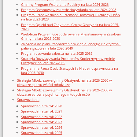
Gminny Program Wspierania Rodziny na lata 2024-2026
Program Osłonowy w zakresie dożywiania na lata 2024-2028
Program Przeciwdziałania Przemocy Domowej i Ochrony Osób
na lata 2023-2028
Program Opieki nad Zabytkami Gminy Olsztynek na lata 2025-
2028
Wieloletni Program Gospodarowania Mieszkaniowym Zasobem
Gminy na lata 2026-2030
Założenia do planu zaopatrzenia w ciepło, energię elektryczna i
paliwa gazowe na lata 2026-2040
Program usuwania azbestu na lata 2025-2032
Strategia Rozwiązywania Problemów Społecznych w gminie
Olsztynek na lata 2026-2035
Program na Rzecz Osób Starszych i z Niepełnosprawnością na
lata 2025-2030
Strategia Młodzieżowa gminy Olsztynek na lata 2026-2030 w
obszarze sportu wśród młodzieży
Strategia Młodzieżowa gminy Olsztynek na lata 2026-2030 w
obszarze zdrowia psychicznego młodych osób
Sprawozdania
Sprawozdania za rok 2020
Sprawozdania za rok 2021
Sprawozdania za rok 2022
Sprawozdania za rok 2023
Sprawozdania za rok 2024
Sprawozdania za rok 2025