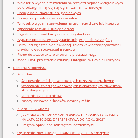
Wniosek o wydanie zezwolenia na przejazd pojazdów ciężarowych
po drodze gminnej objętej ograniczeniem tonażowym
Dotacje do budowy studni głębinowych
Dotacje na przydomowe oczyszczalnie
Wniosek o wydanie zezwolenia na usunięcie drzew lub krzewów
Zgłoszenie zamiaru usunięcia drzew
Uzgodnienie zasad korzystania z przystanków
Wydanie opinii na wykorzystanie dróg w sposób szczególny
Formularz zgłoszenia do ewidencji zbiorników bezodpływowych i
przydomowych oczyszczalni ścieków
Pismo dotyczące aktu planowania przestrzennego
modeLOWE przestrzenie edukacji i integracji w Gminie Olsztynek
Ochrona Środowiska
Rolnictwo
Szacowanie szkód spowodowanych przez zwierzęta łowne
Szacowanie szkód spowodowanych niekorzystnymi zjawiskami
atmosferycznymi
Komunikaty dla rolników
Zasady stosowania środków ochrony roślin
PLANY I PROGRAMY
„PROGRAM OCHRONY ŚRODOWISKA DLA GMINY OLSZTYNEK
NA LATA 2019-2022 Z PERSPEKTYWĄ DO ROKU 2026”
Program opieki nad zwierzętami bezdomnymi
Ogloszenie Powiatowego Lekarza Weterynarii w Olsztynie