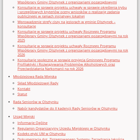
Współpracy Gminy Olsztynek z organizacjami pozarządowymi
Konsultacje w sprawie projektu uchwały w sprawie określenia trybu
i szczegółowych kryteriów oceny wniosków o realizację zadania
publicznego w ramach inicjatywy lokalnej
Wprowadzenie strefy ciszy na jeziorach w gminie Olsztynek –
konsultacje
Konsultacje w sprawie projektu uchwały Rocznego Programu
Współpracy Gminy Olsztynek z organizacjami pozarządowymi na rok
2025
Konsultacje w sprawie projektu uchwały Rocznego Programu
Współpracy Gminy Olsztynek z organizacjami pozarządowymi na rok
2026
Konsultacje społeczne w sprawie przyjęcia Gminnego Programu
Profilaktyki i Rozwiązywania Problemów Alkoholowych oraz
Przeciwdziałania Narkomanii na rok 2026
Młodzieżowa Rada Miejska
Skład Młodzieżowej Rady
Kontakt
Statut
Rada Seniorów w Olsztynku
Nabór kandydatów do II kadencji Rady Seniorów w Olsztynku
Urząd Miejski
Informacje Ogólne
Regulamin Organizacyjny Urzedu Miejskiego w Olsztynku
Kodeks etyki UM w Olsztynku
Dokumentacja dot. Zintegrowanego Systemu Zarządzania Jakością