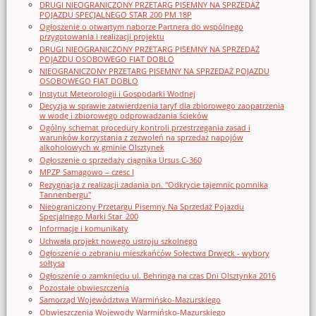
DRUGI NIEOGRANICZONY PRZETARG PISEMNY NA SPRZEDAŻ
POJAZDU SPECJALNEGO STAR 200 PM 18P
Ogłoszenie o otwartym naborze Partnera do wspólnego
przygotowania i realizacji projektu
DRUGI NIEOGRANICZONY PRZETARG PISEMNY NA SPRZEDAŻ
POJAZDU OSOBOWEGO FIAT DOBLO
NIEOGRANICZONY PRZETARG PISEMNY NA SPRZEDAŻ POJAZDU
OSOBOWEGO FIAT DOBLO
Instytut Meteorologii i Gospodarki Wodnej
Decyzja w sprawie zatwierdzenia taryf dla zbiorowego zaopatrzenia
w wodę i zbiorowego odprowadzania ścieków
Ogólny schemat procedury kontroli przestrzegania zasad i
warunków korzystania z zezwoleń na sprzedaż napojów
alkoholowych w gminie Olsztynek
Ogłoszenie o sprzedaży ciągnika Ursus C-360
MPZP Samagowo – czesc I
Rezygnacja z realizacji zadania pn. "Odkrycie tajemnic pomnika
Tannenbergu"
Nieograniczony Przetargu Pisemny Na Sprzedaż Pojazdu
Specjalnego Marki Star_200
Informacje i komunikaty
Uchwała projekt nowego ustroju szkolnego
Ogłoszenie o zebraniu mieszkańców Sołectwa Drwęck - wybory
sołtysa
Ogłoszenie o zamknięciu ul. Behringa na czas Dni Olsztynka 2016
Pozostałe obwieszczenia
Samorząd Województwa Warmińsko-Mazurskiego
Obwieszczenia Wojewody Warmińsko-Mazurskiego