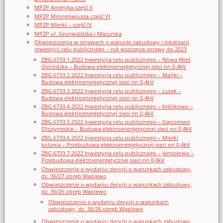
MPZP Ameryka-część II
MPZP Mrongowiusza-część VI
MPZP Mierki – część IV
MPZP ul. Grunwaldzka i Mazurska
Obwieszczenia w sprawach o warunki zabudowy i lokalizacji
inwestycji celu publicznego – rok wszczęcia sprawy do 2023
ZBG.6733.1.2022 Inwestycja celu publicznego – Nowa Wieś
Ostródzka – Budowa elektroenergetycznej sieci nn 0,4kV
ZBG.6733.2.2022 Inwestycja celu publicznego – Mańki –
Budowa elektroenergetycznej sieci nn 0,4kV
ZBG.6733.3.2022 Inwestycja celu publicznego – Lutek –
Budowa elektroenergetycznej sieci nn 0,4kV
ZBG.6733.4.2022 Inwestycja celu publicznego – Królikowo –
Budowa elektroenergetycznej sieci nn 0,4kV
ZBG.6733.5.2022 Inwestycja celu publicznego – Gąsiorowo
Olsztyneckie – Budowa elektroenergetycznej sieci nn 0,4kV
ZBG.6733.6.2022 Inwestycja celu publicznego – Mierki
kolonia – Przebudowa elektroenergetycznej sieci nn 0,4kV
ZBG.6733.7.2022 Inwestycja celu publicznego – Jemiołowo –
Przebudowa elektroenergetycznej sieci nn 0,4kV
Obwieszczenie o wydaniu decyzji o warunkach zabudowy,
dz. 36/27 obręb Waplewo
Obwieszczenie o wydaniu decyzji o warunkach zabudowy,
dz. 36/26 obręb Waplewo
Obwieszczenie o wydaniu decyzji o warunkach
zabudowy, dz. 36/26 obręb Waplewo
Obwieszczenie o wydaniu decyzji o warunkach zabudowy,