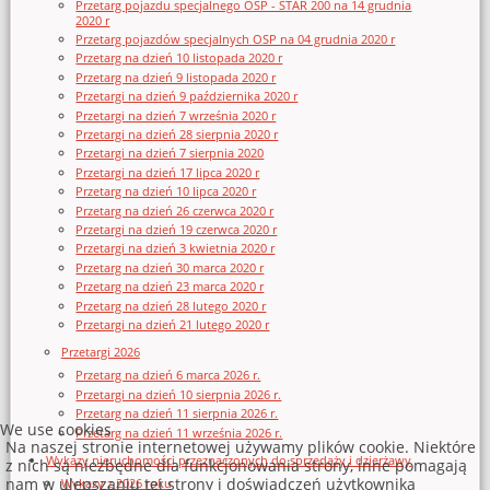
Przetarg pojazdu specjalnego OSP - STAR 200 na 14 grudnia
2020 r
Przetarg pojazdów specjalnych OSP na 04 grudnia 2020 r
Przetarg na dzień 10 listopada 2020 r
Przetarg na dzień 9 listopada 2020 r
Przetargi na dzień 9 października 2020 r
Przetargi na dzień 7 września 2020 r
Przetargi na dzień 28 sierpnia 2020 r
Przetargi na dzień 7 sierpnia 2020
Przetargi na dzień 17 lipca 2020 r
Przetarg na dzień 10 lipca 2020 r
Przetarg na dzień 26 czerwca 2020 r
Przetargi na dzień 19 czerwca 2020 r
Przetargi na dzień 3 kwietnia 2020 r
Przetarg na dzień 30 marca 2020 r
Przetarg na dzień 23 marca 2020 r
Przetarg na dzień 28 lutego 2020 r
Przetargi na dzień 21 lutego 2020 r
Przetargi 2026
Przetarg na dzień 6 marca 2026 r.
Przetargi na dzień 10 sierpnia 2026 r.
Przetarg na dzień 11 sierpnia 2026 r.
We use cookies
Przetarg na dzień 11 września 2026 r.
Na naszej stronie internetowej używamy plików cookie. Niektóre
Wykazy nieruchomości przeznaczonych do sprzedaży i dzierżawy
z nich są niezbędne dla funkcjonowania strony, inne pomagają
nam w ulepszaniu tej strony i doświadczeń użytkownika
Wykazy z 2026 roku