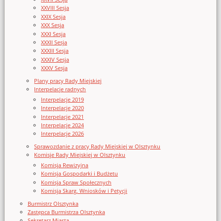
XXVIII Sesja
XXIX Sesja
XXX Sesja
XXXI Sesja
XXXII Sesja
XXXIII Sesja
XXXIV Sesja
XXXV Sesja
Plany pracy Rady Miejskiej
Interpelacje radnych
Interpelacje 2019
Interpelacje 2020
Interpelacje 2021
Interpelacje 2024
Interpelacje 2026
Sprawozdanie z pracy Rady Miejskiej w Olsztynku
Komisje Rady Miejskiej w Olsztynku
Komisja Rewizyjna
Komisja Gospodarki i Budżetu
Komisja Spraw Społecznych
Komisja Skarg, Wniosków i Petycji
Burmistrz Olsztynka
Zastępca Burmistrza Olsztynka
Sekretarz Miasta