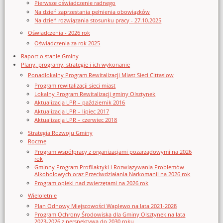
Pierwsze oświadczenie radnego
Na dzień zaprzestania pełnienia obowiązków
Na dzień rozwiązania stosunku pracy - 27.10.2025
Oświadczenia - 2026 rok
Oświadczenia za rok 2025
Raport o stanie Gminy
Plany, programy, strategie i ich wykonanie
Ponadlokalny Program Rewitalizacji Miast Sieci Cittaslow
Program rewitalizacji sieci miast
Lokalny Program Rewitalizacji gminy Olsztynek
Aktualizacja LPR – październik 2016
Aktualizacja LPR – lipiec 2017
Aktualizacja LPR – czerwiec 2018
Strategia Rozwoju Gminy
Roczne
Program współpracy z organizacjami pozarządowymi na 2026
rok
Gminny Program Profilaktyki i Rozwiązywania Problemów
Alkoholowych oraz Przeciwdziałania Narkomanii na 2026 rok
Program opieki nad zwierzętami na 2026 rok
Wieloletnie
Plan Odnowy Miejscowości Waplewo na lata 2021-2028
Program Ochrony Środowiska dla Gminy Olsztynek na lata
2023-2026 z perspektywą do 2030 roku