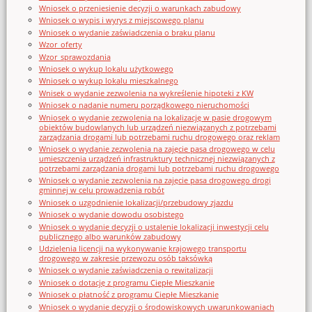
Wniosek o przeniesienie decyzji o warunkach zabudowy
Wniosek o wypis i wyrys z miejscowego planu
Wniosek o wydanie zaświadczenia o braku planu
Wzor_oferty
Wzor_sprawozdania
Wniosek o wykup lokalu użytkowego
Wniosek o wykup lokalu mieszkalnego
Wnisek o wydanie zezwolenia na wykreślenie hipoteki z KW
Wniosek o nadanie numeru porządkowego nieruchomości
Wniosek o wydanie zezwolenia na lokalizację w pasie drogowym
obiektów budowlanych lub urządzeń niezwiązanych z potrzebami
zarządzania drogami lub potrzebami ruchu drogowego oraz reklam
Wniosek o wydanie zezwolenia na zajęcie pasa drogowego w celu
umieszczenia urządzeń infrastruktury technicznej niezwiązanych z
potrzebami zarządzania drogami lub potrzebami ruchu drogowego
Wniosek o wydanie zezwolenia na zajęcie pasa drogowego drogi
gminnej w celu prowadzenia robót
Wniosek o uzgodnienie lokalizacji/przebudowy zjazdu
Wniosek o wydanie dowodu osobistego
Wniosek o wydanie decyzji o ustalenie lokalizacji inwestycji celu
publicznego albo warunków zabudowy
Udzielenia licencji na wykonywanie krajowego transportu
drogowego w zakresie przewozu osób taksówką
Wniosek o wydanie zaświadczenia o rewitalizacji
Wniosek o dotację z programu Ciepłe Mieszkanie
Wniosek o płatność z programu Ciepłe Mieszkanie
Wniosek o wydanie decyzji o środowiskowych uwarunkowaniach