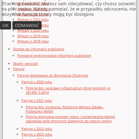
(Tracking Cookies). Możesz sam zdecydować, czy chcesz zezwolić
Wykazy z 2025 roku
na pliki cookie. Należy pamiętać, że w przypadku odrzucenia, nie
Wykazy z 2024 roku
wszystkie funkcje strony mogą być dostępne.
Wykazy z 2023 roku
Wykazy z 2022 roku
OK
ODMAWIAĆ
Wykazy z 2021 roku
Wykazy z 2020 roku
Wykazy z 2019 roku
Wykazy z 2018 roku
Dostęp do informacji publicznej
Ponowne wykorzystanie informacji publicznej
Skargi i wnioski
Petycje
Petycje skierowane do Burmistrza Olsztynka
Petycje z 2020 roku
Petycja dot. poprawy infrastruktury drogi gminnej nr
281409_5.0014
Petycje z 2021 roku
Petycja dot. konkursu: Rodzinne Miejsce Zabaw -
Podwórko NIVEA
Petycja dotycząca poprawy stanu i oznakowania dwóch
odcinków dróg gminnych biegących do granicy gminy
Petycje z 2022 roku
Petycje z 2023 roku