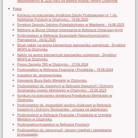
alkoholowych w 2026 roku na terenie miasta i gminy Olsztynek
Praca
Konkurs na stanowisko dyrektora Szkoły Podstawowej nr 1 im.
Noblistów Polskich w Olsztynku - 19.06.2026
Dyrektor Zespołu Szkolno-Przedszkolnego w Waplewie - 14.08.2025
Referent w Biurze Obsługi Interesanta w Referacie Organizacyjnym
Podinspektor w Referacie Gospodarki Nieruchomościami i
Planowania - 24.02.2025
Drugi nabór na wolne kierownicze stanowisko urzędnicze - Dyrektor
MOPS w Olsztynku
Nabór na wolne kierownicze stanowisko urzędnicze - Dyrektor
MOPS w Olsztynku
Prezes Zarządu TBS w Olsztynku - 27.09.2024
Podinspektor w Referacie Finansów i Podatków - 19.08.2024
Inspektor ds. drogownictwa
Kierownik Biura Rady Miejskiej w Olsztynku
Podinspektor ds. inwestycji w Referacie Inwestycji i Ochrony
Środowiska Urzędu Miejskiego w Olsztynku - 25.09.2023
Konkurs na stanowisko dyrektora Przedszkola Miejskiego w
Olsztynku
Podinspektor ds. gospodarki wodno-ściekowej w Referacie
Inwestycji i Ochrony Środowiska - umowa na zastępstwo
Podinspektor w Referacie Finansów i Podatków w Urzędzie
Miejskim w Olsztynku
Podinspektor/inspektor w Referacie Promocji
Podinspektor ds. obronnych, obrony cywilnej i zarządzania
kryzysowego