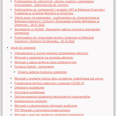
Podinspektor ds. obronnych, obrony cywilnej i zarządzania
kryzysowego - pełnomocnik ds. ochrony
Podinspektor ds. księgowości i podatku VAT w Referacie Finansów i
Podatków w Urzędzie Miejskim w Olsztynku
Oferta pracy na zastępstwo - podinspektor ds. drogownictwa w
Referacie Inwestycji i Ochrony Środowiska Urzędu Miejskiego w
Olsztynku - 26.07.2022
Zarządzenie nr 9/2009 - Regulamin naboru na wolne stanowiska
urzędnicze.
Podinspektor ds. gospodarki wodno–ściekowej w Referacie
Inwestycji i Ochrony Środowiska - 25.10.2022
Druki do pobrania
Oświadczenie o rocznej wartości sprzedanego alkoholu
Wniosek o zezwolenie na sprzedaz alkoholu
Wniosek o zakup węgla w cenie preferencyjnej
Fundusz Sołecki - dokumenty
Zmiana zadania funduszu sołeckiego
Wniosek o wydanie odpisu aktu urodzenia, małżeństwa lub zgonu
Przedłużenie terminu płatności z powodu COVID-19
Deklaracje podatkowe
Informacje podatkowe
Dofinansowanie kształcenia młodocianych pracowników
Kwestonariusz osobowy
Wniosek o udostępnienie informacji publicznej
PPF Wniosek o przyznanie prawa pomocy
Wniosek o wpis do ewidencji obiektów hotelarskich