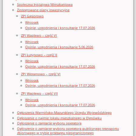
Społeczna Inicjatywa Mieszkaniowa
Zintegrowane plany inwestycyjne
ZPI Gąsiorowo
Wniosek
Opinie, uzgodnienia i konsultacje 17.07.2026
ZPI Waplewo – część VI
Wniosek
Opinie, uzgodnienia i konsultacje 5.06.2026
ZPI Łutynowo – część II
Wniosek
Opinie, uzgodnienia i konsultacje 17.07.2026
ZPI Witramowo – część VI
Wniosek
Opinie, uzgodnienia i konsultacje 17.07.2026
ZPI Waplewo – część VII
Wniosek
Opinie, uzgodnienia i konsultacje 17.07.2026
Ogłoszenia Warmińsko-Mazurskiego Urzędu Wojewódzkiego
Ogłoszenie o najmie lokalu mieszkalnego w Elgnówku
Ogłoszenie o zamiarze wyboru operatora
Ogłoszenie o zamiarze wyboru operatora publicznego transportu
zbiorowego w trybie przetargu nieograniczonego