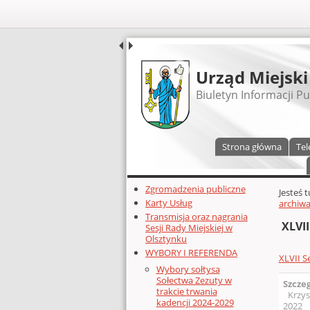
UDOSTĘPNIJ
Urząd Miejski
Biuletyn Informacji Pu
Menu główne
Strona główna
Tel
Dodatkowe zasoby (lewa kolumn
Zgromadzenia publiczne
Głównej 
Jesteś 
Karty Usług
archiwa
Transmisja oraz nagrania
XLVII
Sesji Rady Miejskiej w
Olsztynku
WYBORY I REFERENDA
XLVII S
Wybory sołtysa
Sołectwa Zezuty w
Szcze
trakcie trwania
Krzys
kadencji 2024-2029
2022