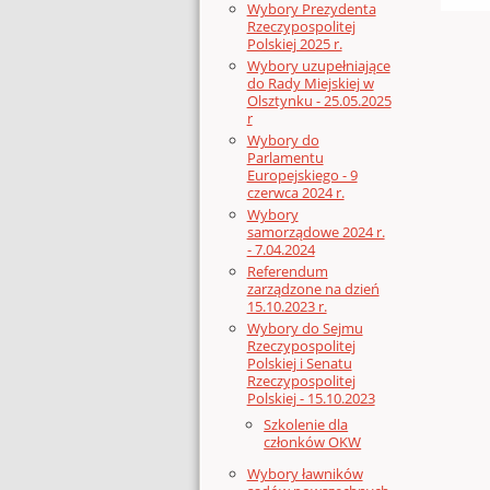
Wybory Prezydenta
Rzeczypospolitej
Polskiej 2025 r.
Wybory uzupełniające
do Rady Miejskiej w
Olsztynku - 25.05.2025
r
Wybory do
Parlamentu
Europejskiego - 9
czerwca 2024 r.
Wybory
samorządowe 2024 r.
- 7.04.2024
Referendum
zarządzone na dzień
15.10.2023 r.
Wybory do Sejmu
Rzeczypospolitej
Polskiej i Senatu
Rzeczypospolitej
Polskiej - 15.10.2023
Szkolenie dla
członków OKW
Wybory ławników