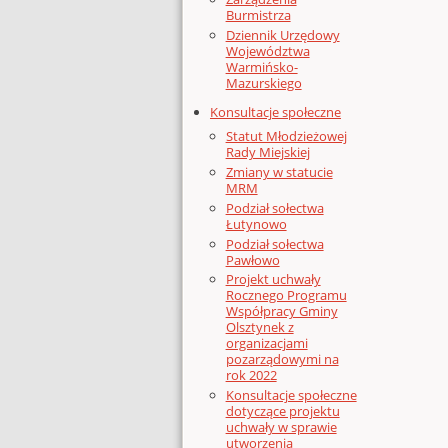
Burmistrza
Dziennik Urzędowy
Województwa
Warmińsko-
Mazurskiego
Konsultacje społeczne
Statut Młodzieżowej
Rady Miejskiej
Zmiany w statucie
MRM
Podział sołectwa
Łutynowo
Podział sołectwa
Pawłowo
Projekt uchwały
Rocznego Programu
Współpracy Gminy
Olsztynek z
organizacjami
pozarządowymi na
rok 2022
Konsultacje społeczne
dotyczące projektu
uchwały w sprawie
utworzenia