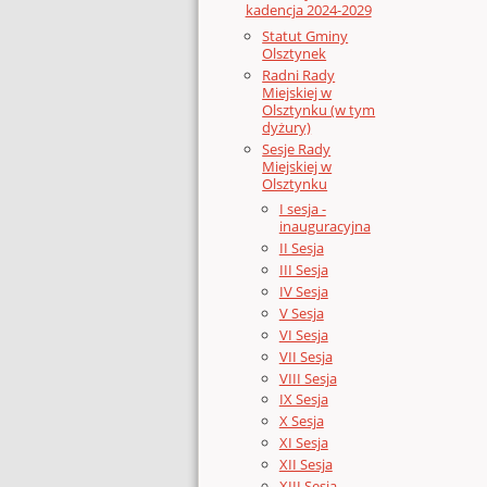
kadencja 2024-2029
Statut Gminy
Olsztynek
Radni Rady
Miejskiej w
Olsztynku (w tym
dyżury)
Sesje Rady
Miejskiej w
Olsztynku
I sesja -
inauguracyjna
II Sesja
III Sesja
IV Sesja
V Sesja
VI Sesja
VII Sesja
VIII Sesja
IX Sesja
X Sesja
XI Sesja
XII Sesja
XIII Sesja