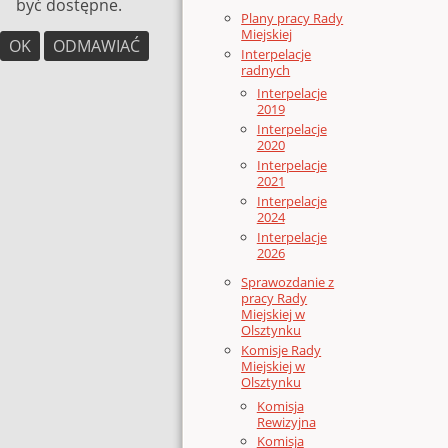
być dostępne.
Plany pracy Rady
Miejskiej
OK
ODMAWIAĆ
Interpelacje
radnych
Interpelacje
2019
Interpelacje
2020
Interpelacje
2021
Interpelacje
2024
Interpelacje
2026
Sprawozdanie z
pracy Rady
Miejskiej w
Olsztynku
Komisje Rady
Miejskiej w
Olsztynku
Komisja
Rewizyjna
Komisja