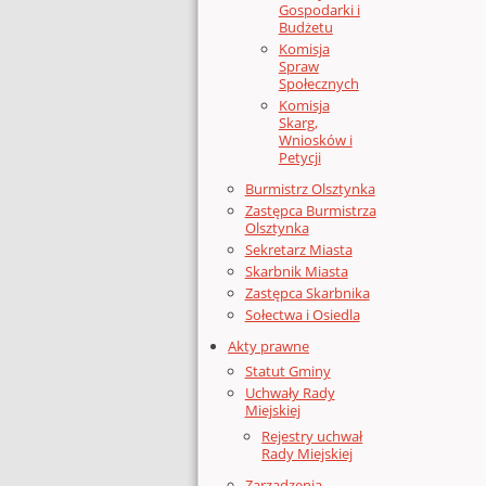
Gospodarki i
Budżetu
Komisja
Spraw
Społecznych
Komisja
Skarg,
Wniosków i
Petycji
Burmistrz Olsztynka
Zastępca Burmistrza
Olsztynka
Sekretarz Miasta
Skarbnik Miasta
Zastępca Skarbnika
Sołectwa i Osiedla
Akty prawne
Statut Gminy
Uchwały Rady
Miejskiej
Rejestry uchwał
Rady Miejskiej
Zarządzenia