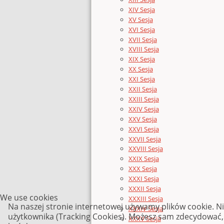
XIV Sesja
XV Sesja
XVI Sesja
XVII Sesja
XVIII Sesja
XIX Sesja
XX Sesja
XXI Sesja
XXII Sesja
XXIII Sesja
XXIV Sesja
XXV Sesja
XXVI Sesja
XXVII Sesja
XXVIII Sesja
XXIX Sesja
XXX Sesja
XXXI Sesja
XXXII Sesja
We use cookies
XXXIII Sesja
Na naszej stronie internetowej używamy plików cookie. N
XXXIV Sesja
użytkownika (Tracking Cookies). Możesz sam zdecydować, c
XXXV Sesja