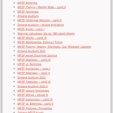
MPZP Ameryka
MPZP Platyny i Warlity Małe – część II
MPZP Sportowa
Zmiana studium
MPZP Olsztynek Wschód – część II
Zmiana studium – drugie wyłożenie
MPZP Kunki – czesc I
Warunki zabudowy dla dz. 380 obręb Mierki
MPZP Mierki – część III
MPZP Mierkowska, Zielona i Polna
MPZP Platyny, Warlity, Elgnówko, Gaj, Wigwałd i Zawady
Zmiana Studium 2021
MPZP węzeł Olsztynek Zachód
MPZP Waplewo – część IV
MPZP ul. Behringa
MPZP Królikowo – czesc I
MPZP Waplewo – czesc V
Zmiana studium 2022
MPZP Pawłowo – część III
Zmiana studium 2022 II
MPZP jezioro Jemiołowo
MPZP Wilcza – obszar A
MPZP Gąsiorowo – część III
MPZP ul. Behringa – część II
MPZP Perłowa i Pionierów
Zmiana MPZP Kunki