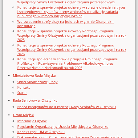
Współpracy Gminy Olsztynek z organizacjami pozarządowymi
Konsultacje w sprawie projektu uchwały w sprawie określenia trybu
i szczegółowych kryteriów oceny wniosków o realizację zadania
publicznego w ramach inicjatywy lokalnej
Wprowadzenie strefy ciszy na jeziorach w gminie Olsztynek –
konsultacje
Konsultacje w sprawie projektu uchwały Rocznego Programu
Współpracy Gminy Olsztynek z organizacjami pozarządowymi na rok
2025
Konsultacje w sprawie projektu uchwały Rocznego Programu
Współpracy Gminy Olsztynek z organizacjami pozarządowymi na rok
2026
Konsultacje społeczne w sprawie przyjęcia Gminnego Programu
Profilaktyki i Rozwiązywania Problemów Alkoholowych oraz
Przeciwdziałania Narkomanii na rok 2026
Młodzieżowa Rada Miejska
Skład Młodzieżowej Rady
Kontakt
Statut
Rada Seniorów w Olsztynku
Nabór kandydatów do II kadencji Rady Seniorów w Olsztynku
Urząd Miejski
Informacje Ogólne
Regulamin Organizacyjny Urzedu Miejskiego w Olsztynku
Kodeks etyki UM w Olsztynku
Dokumentacja dot. Zintegrowanego Systemu Zarządzania Jakością