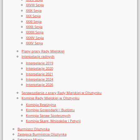
XXVIII Sesja
XXIX Sesja
XXX Sesja
XXXI Sesja
XXXII Sesja
XXXIII Sesja
XXXIV Sesja
XXXV Sesja
Plany pracy Rady Miejskiej
Interpelacje radnych
Interpelacje 2019
Interpelacje 2020
Interpelacje 2021
Interpelacje 2024
Interpelacje 2026
Sprawozdanie z pracy Rady Miejskiej w Olsztynku
Komisje Rady Miejskiej w Olsztynku
Komisja Rewizyjna
Komisja Gospodarki i Budżetu
Komisja Spraw Społecznych
Komisja Skarg, Wniosków i Petycji
Burmistrz Olsztynka
Zastępca Burmistrza Olsztynka
Sekretarz Miasta