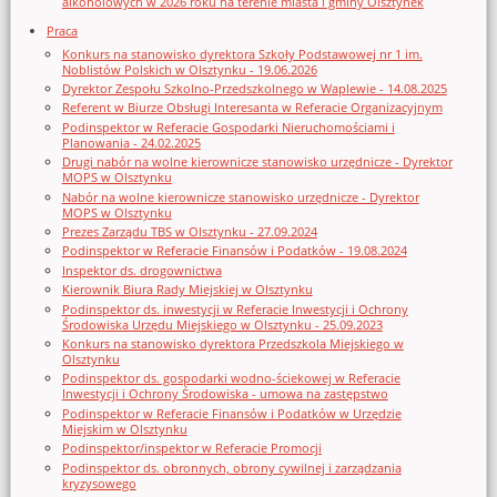
alkoholowych w 2026 roku na terenie miasta i gminy Olsztynek
Praca
Konkurs na stanowisko dyrektora Szkoły Podstawowej nr 1 im.
Noblistów Polskich w Olsztynku - 19.06.2026
Dyrektor Zespołu Szkolno-Przedszkolnego w Waplewie - 14.08.2025
Referent w Biurze Obsługi Interesanta w Referacie Organizacyjnym
Podinspektor w Referacie Gospodarki Nieruchomościami i
Planowania - 24.02.2025
Drugi nabór na wolne kierownicze stanowisko urzędnicze - Dyrektor
MOPS w Olsztynku
Nabór na wolne kierownicze stanowisko urzędnicze - Dyrektor
MOPS w Olsztynku
Prezes Zarządu TBS w Olsztynku - 27.09.2024
Podinspektor w Referacie Finansów i Podatków - 19.08.2024
Inspektor ds. drogownictwa
Kierownik Biura Rady Miejskiej w Olsztynku
Podinspektor ds. inwestycji w Referacie Inwestycji i Ochrony
Środowiska Urzędu Miejskiego w Olsztynku - 25.09.2023
Konkurs na stanowisko dyrektora Przedszkola Miejskiego w
Olsztynku
Podinspektor ds. gospodarki wodno-ściekowej w Referacie
Inwestycji i Ochrony Środowiska - umowa na zastępstwo
Podinspektor w Referacie Finansów i Podatków w Urzędzie
Miejskim w Olsztynku
Podinspektor/inspektor w Referacie Promocji
Podinspektor ds. obronnych, obrony cywilnej i zarządzania
kryzysowego