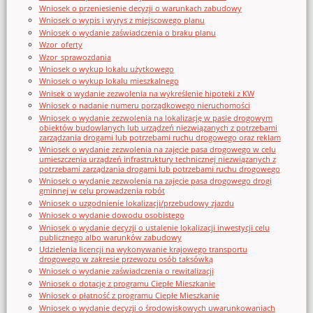
Wniosek o przeniesienie decyzji o warunkach zabudowy
Wniosek o wypis i wyrys z miejscowego planu
Wniosek o wydanie zaświadczenia o braku planu
Wzor_oferty
Wzor_sprawozdania
Wniosek o wykup lokalu użytkowego
Wniosek o wykup lokalu mieszkalnego
Wnisek o wydanie zezwolenia na wykreślenie hipoteki z KW
Wniosek o nadanie numeru porządkowego nieruchomości
Wniosek o wydanie zezwolenia na lokalizację w pasie drogowym
obiektów budowlanych lub urządzeń niezwiązanych z potrzebami
zarządzania drogami lub potrzebami ruchu drogowego oraz reklam
Wniosek o wydanie zezwolenia na zajęcie pasa drogowego w celu
umieszczenia urządzeń infrastruktury technicznej niezwiązanych z
potrzebami zarządzania drogami lub potrzebami ruchu drogowego
Wniosek o wydanie zezwolenia na zajęcie pasa drogowego drogi
gminnej w celu prowadzenia robót
Wniosek o uzgodnienie lokalizacji/przebudowy zjazdu
Wniosek o wydanie dowodu osobistego
Wniosek o wydanie decyzji o ustalenie lokalizacji inwestycji celu
publicznego albo warunków zabudowy
Udzielenia licencji na wykonywanie krajowego transportu
drogowego w zakresie przewozu osób taksówką
Wniosek o wydanie zaświadczenia o rewitalizacji
Wniosek o dotację z programu Ciepłe Mieszkanie
Wniosek o płatność z programu Ciepłe Mieszkanie
Wniosek o wydanie decyzji o środowiskowych uwarunkowaniach