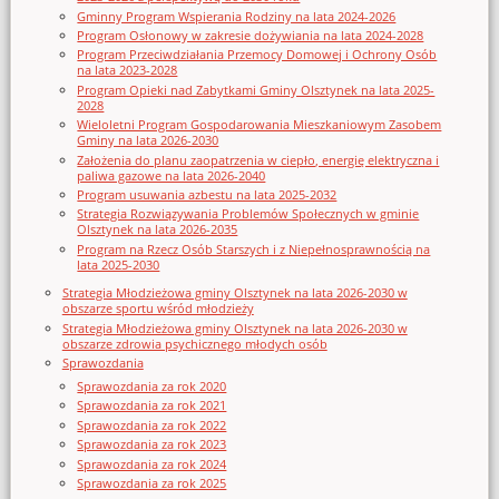
Gminny Program Wspierania Rodziny na lata 2024-2026
Program Osłonowy w zakresie dożywiania na lata 2024-2028
Program Przeciwdziałania Przemocy Domowej i Ochrony Osób
na lata 2023-2028
Program Opieki nad Zabytkami Gminy Olsztynek na lata 2025-
2028
Wieloletni Program Gospodarowania Mieszkaniowym Zasobem
Gminy na lata 2026-2030
Założenia do planu zaopatrzenia w ciepło, energię elektryczna i
paliwa gazowe na lata 2026-2040
Program usuwania azbestu na lata 2025-2032
Strategia Rozwiązywania Problemów Społecznych w gminie
Olsztynek na lata 2026-2035
Program na Rzecz Osób Starszych i z Niepełnosprawnością na
lata 2025-2030
Strategia Młodzieżowa gminy Olsztynek na lata 2026-2030 w
obszarze sportu wśród młodzieży
Strategia Młodzieżowa gminy Olsztynek na lata 2026-2030 w
obszarze zdrowia psychicznego młodych osób
Sprawozdania
Sprawozdania za rok 2020
Sprawozdania za rok 2021
Sprawozdania za rok 2022
Sprawozdania za rok 2023
Sprawozdania za rok 2024
Sprawozdania za rok 2025