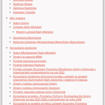
Skarbnik Miasta
Zastępca Skarbnika
Sołectwa i Osiedla
Akty prawne
Statut Gminy
Uchwały Rady Miejskiej
Rejestry uchwał Rady Miejskiej
Zarządzenia Burmistrza
Dziennik Urzędowy Województwa Warmińsko-Mazurskiego
Konsultacje społeczne
Statut Młodzieżowej Rady Miejskiej
Zmiany w statucie MRM
Podział sołectwa Łutynowo
Podział sołectwa Pawłowo
Projekt uchwały Rocznego Programu Współpracy Gminy Olsztynek z
organizacjami pozarządowymi na rok 2022
Konsultacje społeczne dotyczące projektu uchwały w sprawie
utworzenia Olsztyneckiej Rady Seniorów i nadania jej Statutu
Zmiany rodzaju miejscowości Kąpity
Zmiany rodzaju miejscowości Spoguny
Projekty statutów sołectw gminy Olsztynek
Konsultacje projektu „Programu Ochrony Środowiska dla Gminy
Olsztynek na lata 2023-2026 z perspektywą do roku 2030
Konsultacje w sprawie projektu uchwały Rocznego Programu