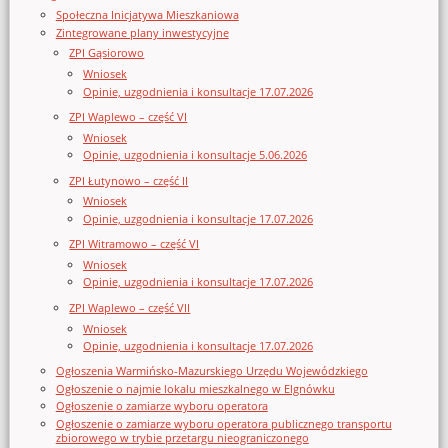
Społeczna Inicjatywa Mieszkaniowa
Zintegrowane plany inwestycyjne
ZPI Gąsiorowo
Wniosek
Opinie, uzgodnienia i konsultacje 17.07.2026
ZPI Waplewo – część VI
Wniosek
Opinie, uzgodnienia i konsultacje 5.06.2026
ZPI Łutynowo – część II
Wniosek
Opinie, uzgodnienia i konsultacje 17.07.2026
ZPI Witramowo – część VI
Wniosek
Opinie, uzgodnienia i konsultacje 17.07.2026
ZPI Waplewo – część VII
Wniosek
Opinie, uzgodnienia i konsultacje 17.07.2026
Ogłoszenia Warmińsko-Mazurskiego Urzędu Wojewódzkiego
Ogłoszenie o najmie lokalu mieszkalnego w Elgnówku
Ogłoszenie o zamiarze wyboru operatora
Ogłoszenie o zamiarze wyboru operatora publicznego transportu
zbiorowego w trybie przetargu nieograniczonego