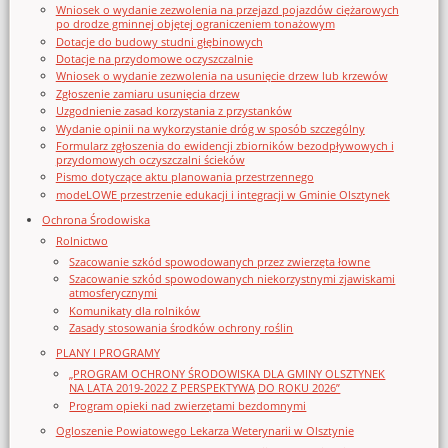
Wniosek o wydanie zezwolenia na przejazd pojazdów ciężarowych
po drodze gminnej objętej ograniczeniem tonażowym
Dotacje do budowy studni głębinowych
Dotacje na przydomowe oczyszczalnie
Wniosek o wydanie zezwolenia na usunięcie drzew lub krzewów
Zgłoszenie zamiaru usunięcia drzew
Uzgodnienie zasad korzystania z przystanków
Wydanie opinii na wykorzystanie dróg w sposób szczególny
Formularz zgłoszenia do ewidencji zbiorników bezodpływowych i
przydomowych oczyszczalni ścieków
Pismo dotyczące aktu planowania przestrzennego
modeLOWE przestrzenie edukacji i integracji w Gminie Olsztynek
Ochrona Środowiska
Rolnictwo
Szacowanie szkód spowodowanych przez zwierzęta łowne
Szacowanie szkód spowodowanych niekorzystnymi zjawiskami
atmosferycznymi
Komunikaty dla rolników
Zasady stosowania środków ochrony roślin
PLANY I PROGRAMY
„PROGRAM OCHRONY ŚRODOWISKA DLA GMINY OLSZTYNEK
NA LATA 2019-2022 Z PERSPEKTYWĄ DO ROKU 2026”
Program opieki nad zwierzętami bezdomnymi
Ogloszenie Powiatowego Lekarza Weterynarii w Olsztynie