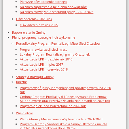
Pierwsze oświadczenie radnego
Na dzień zaprzestania pełnienia obowiązków
Na dzień rozwiązania stosunku pracy - 27.10.2025
Oświadczenia - 2026 rok
Oświadczenia za rok 2025
Raport o stanie Gminy
Plany, programy, strategie i ich wykonanie
Ponadlokalny Program Rewitalizacji Miast Sieci Cittaslow
Program rewitalizacji sieci miast
Lokalny Program Rewitalizacji gminy Olsztynek
Aktualizacja LPR – październik 2016
Aktualizacja LPR – lipiec 2017
Aktualizacja LPR – czerwiec 2018
Strategia Rozwoju Gminy
Roczne
Program współpracy z organizacjami pozarządowymi na 2026
rok
Gminny Program Profilaktyki i Rozwiązywania Problemów
Alkoholowych oraz Przeciwdziałania Narkomanii na 2026 rok
Program opieki nad zwierzętami na 2026 rok
Wieloletnie
Plan Odnowy Miejscowości Waplewo na lata 2021-2028
Program Ochrony Środowiska dla Gminy Olsztynek na lata
2023-2026 z perspektywą do 2030 roku