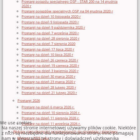
Przetarg pojazdu specjalnego OSP - STAR 200 na 14 grudnia
2020 r
Przetarg pojazdów specjalnych OSP na 04 grudnia 2020 r
Przetarg na dzień 10 listopada 2020 r
Przetarg na dzień 9 listopada 2020 r
Przetargi na dzień 9 października 2020 r
Przetargi na dzień 7 września 2020 r
Przetargi na dzień 28 sierpnia 2020 r
Przetargi na dzień 7 sierpnia 2020
Przetargi na dzień 17 lipca 2020 r
Przetarg na dzień 10 lipca 2020 r
Przetarg na dzień 26 czerwca 2020 r
Przetargi na dzień 19 czerwca 2020 r
Przetargi na dzień 3 kwietnia 2020 r
Przetarg na dzień 30 marca 2020 r
Przetarg na dzień 23 marca 2020 r
Przetarg na dzień 28 lutego 2020 r
Przetargi na dzień 21 lutego 2020 r
Przetargi 2026
Przetarg na dzień 6 marca 2026 r.
Przetargi na dzień 10 sierpnia 2026 r.
Przetarg na dzień 11 sierpnia 2026 r.
We use cookies
Przetarg na dzień 11 września 2026 r.
Na naszej stronie internetowej używamy plików cookie. Niektóre
Wykazy nieruchomości przeznaczonych do sprzedaży i dzierżawy
z nich są niezbędne dla funkcjonowania strony, inne pomagają
nam w ulepszaniu tej strony i doświadczeń użytkownika
Wykazy z 2026 roku