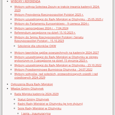
WYBORY I REFERENDA
Wybory sołtysa Sołectwa Zezuty w trakcie trwania kadencji 2024-
2029
Wybory Prezydenta Rzeczypospolitej Polskiej 2025 r.
Wybory uzupełniające do Rady Miejskiej w Olsztynku - 25.05.2025 r
Wybory do Parlamentu Europejskiego - 9 czerwca 2024 r.
Wybory samorządowe 2024 r. - 7.04.2024
Referendum zarządzone na dzień 15.10.2023 r.
Wybory do Sejmu Rzeczypospolitej Polskiej i Senatu
Rzeczypospolitej Polskiej - 15.10.2023
Szkolenie dla członków OKW
Wybory ławników sądów powszechnych na kadencję 2024-2027
Wybory uzupełniające do Rady Miejskiej w Olsztynku w okręgu
wyborczym nr 3 zarządzone na dzień 15 stycznia 2023 r.
Wybory uzupełniające do Rady Miejskiej w Olsztynku - 23.10.2022
Wybory Przedterminowe Burmistrza Olsztynka - 24.07.2022
Wybory sołtysów, rad sołeckich, przewodniczących osiedli i rad
osiedlowych 2024-2029
Ogłoszenia Biura Rady Miejskiej
Władze Gminy Olsztynek
Rada Miejska kadencja 2024-2029
Statut Gminy Olsztynek
Radni Rady Miejskiej w Olsztynku (w tym dyżury)
Sesje Rady Miejskiej w Olsztynku
I sesja - inauguracyjna