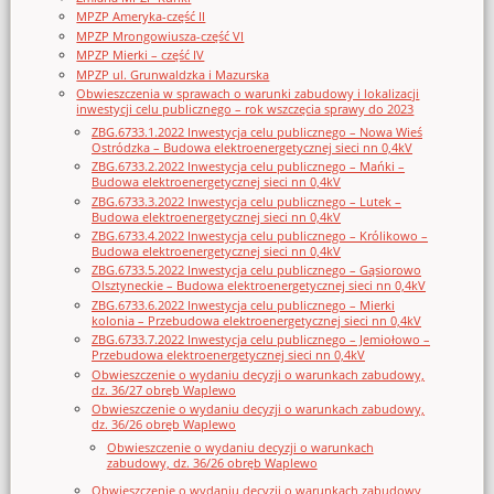
MPZP Ameryka-część II
MPZP Mrongowiusza-część VI
MPZP Mierki – część IV
MPZP ul. Grunwaldzka i Mazurska
Obwieszczenia w sprawach o warunki zabudowy i lokalizacji
inwestycji celu publicznego – rok wszczęcia sprawy do 2023
ZBG.6733.1.2022 Inwestycja celu publicznego – Nowa Wieś
Ostródzka – Budowa elektroenergetycznej sieci nn 0,4kV
ZBG.6733.2.2022 Inwestycja celu publicznego – Mańki –
Budowa elektroenergetycznej sieci nn 0,4kV
ZBG.6733.3.2022 Inwestycja celu publicznego – Lutek –
Budowa elektroenergetycznej sieci nn 0,4kV
ZBG.6733.4.2022 Inwestycja celu publicznego – Królikowo –
Budowa elektroenergetycznej sieci nn 0,4kV
ZBG.6733.5.2022 Inwestycja celu publicznego – Gąsiorowo
Olsztyneckie – Budowa elektroenergetycznej sieci nn 0,4kV
ZBG.6733.6.2022 Inwestycja celu publicznego – Mierki
kolonia – Przebudowa elektroenergetycznej sieci nn 0,4kV
ZBG.6733.7.2022 Inwestycja celu publicznego – Jemiołowo –
Przebudowa elektroenergetycznej sieci nn 0,4kV
Obwieszczenie o wydaniu decyzji o warunkach zabudowy,
dz. 36/27 obręb Waplewo
Obwieszczenie o wydaniu decyzji o warunkach zabudowy,
dz. 36/26 obręb Waplewo
Obwieszczenie o wydaniu decyzji o warunkach
zabudowy, dz. 36/26 obręb Waplewo
Obwieszczenie o wydaniu decyzji o warunkach zabudowy,