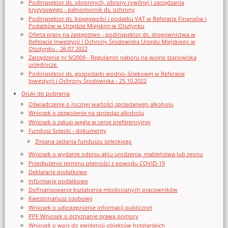
Podinspektor ds. obronnych, obrony cywilnej i zarządzania
kryzysowego - pełnomocnik ds. ochrony
Podinspektor ds. księgowości i podatku VAT w Referacie Finansów i
Podatków w Urzędzie Miejskim w Olsztynku
Oferta pracy na zastępstwo - podinspektor ds. drogownictwa w
Referacie Inwestycji i Ochrony Środowiska Urzędu Miejskiego w
Olsztynku - 26.07.2022
Zarządzenie nr 9/2009 - Regulamin naboru na wolne stanowiska
urzędnicze.
Podinspektor ds. gospodarki wodno–ściekowej w Referacie
Inwestycji i Ochrony Środowiska - 25.10.2022
Druki do pobrania
Oświadczenie o rocznej wartości sprzedanego alkoholu
Wniosek o zezwolenie na sprzedaz alkoholu
Wniosek o zakup węgla w cenie preferencyjnej
Fundusz Sołecki - dokumenty
Zmiana zadania funduszu sołeckiego
Wniosek o wydanie odpisu aktu urodzenia, małżeństwa lub zgonu
Przedłużenie terminu płatności z powodu COVID-19
Deklaracje podatkowe
Informacje podatkowe
Dofinansowanie kształcenia młodocianych pracowników
Kwestonariusz osobowy
Wniosek o udostępnienie informacji publicznej
PPF Wniosek o przyznanie prawa pomocy
Wniosek o wpis do ewidencji obiektów hotelarskich