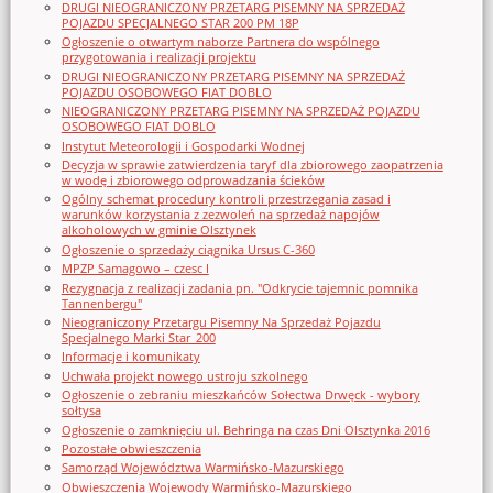
DRUGI NIEOGRANICZONY PRZETARG PISEMNY NA SPRZEDAŻ
POJAZDU SPECJALNEGO STAR 200 PM 18P
Ogłoszenie o otwartym naborze Partnera do wspólnego
przygotowania i realizacji projektu
DRUGI NIEOGRANICZONY PRZETARG PISEMNY NA SPRZEDAŻ
POJAZDU OSOBOWEGO FIAT DOBLO
NIEOGRANICZONY PRZETARG PISEMNY NA SPRZEDAŻ POJAZDU
OSOBOWEGO FIAT DOBLO
Instytut Meteorologii i Gospodarki Wodnej
Decyzja w sprawie zatwierdzenia taryf dla zbiorowego zaopatrzenia
w wodę i zbiorowego odprowadzania ścieków
Ogólny schemat procedury kontroli przestrzegania zasad i
warunków korzystania z zezwoleń na sprzedaż napojów
alkoholowych w gminie Olsztynek
Ogłoszenie o sprzedaży ciągnika Ursus C-360
MPZP Samagowo – czesc I
Rezygnacja z realizacji zadania pn. "Odkrycie tajemnic pomnika
Tannenbergu"
Nieograniczony Przetargu Pisemny Na Sprzedaż Pojazdu
Specjalnego Marki Star_200
Informacje i komunikaty
Uchwała projekt nowego ustroju szkolnego
Ogłoszenie o zebraniu mieszkańców Sołectwa Drwęck - wybory
sołtysa
Ogłoszenie o zamknięciu ul. Behringa na czas Dni Olsztynka 2016
Pozostałe obwieszczenia
Samorząd Województwa Warmińsko-Mazurskiego
Obwieszczenia Wojewody Warmińsko-Mazurskiego