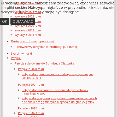
(Tracking Cookies). Możesz sam zdecydować, czy chcesz zezwolić
Wykazy z 2025 roku
na pliki cookie. Należy pamiętać, że w przypadku odrzucenia, nie
Wykazy z 2024 roku
wszystkie funkcje strony mogą być dostępne.
Wykazy z 2023 roku
Wykazy z 2022 roku
OK
ODMAWIAĆ
Wykazy z 2021 roku
Wykazy z 2020 roku
Wykazy z 2019 roku
Wykazy z 2018 roku
Dostęp do informacji publicznej
Ponowne wykorzystanie informacji publicznej
Skargi i wnioski
Petycje
Petycje skierowane do Burmistrza Olsztynka
Petycje z 2020 roku
Petycja dot. poprawy infrastruktury drogi gminnej nr
281409_5.0014
Petycje z 2021 roku
Petycja dot. konkursu: Rodzinne Miejsce Zabaw -
Podwórko NIVEA
Petycja dotycząca poprawy stanu i oznakowania dwóch
odcinków dróg gminnych biegących do granicy gminy
Petycje z 2022 roku
Petycje z 2023 roku