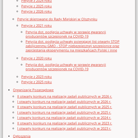
Petycje z 2024 roku
Petycje z 2025 roku
Petycje z 2026 roku
Petycje skierowane do Rady Miejskiej w Olsztynku
Petycje z 2021 roku
Petycja dot. podjęcia uchwały w sprawie gwarancji
producentów szczepionek na COVID-19
Petycja dot. podjęcia uchwały poierającej list otwarty STOP
zabójczenmu GMO - STOP niebezpiecznej szczepionce oraz
zaprzestania eksperymentu na mieszkańcach Polski i inne
Petycje z 2020 roku
Petycja dot. podjęcia uchwały w sprawie gwarancji
producentów szczepionek na COVID-19
Petycje z 2023 roku
Petycje z 2025 roku
Organizacje Pozarządowe
II otwarty konkurs na realizację zadań publicznych w 2026 r.
I otwarty konkurs na realizację zadań publicznych w 2026 r.
II otwarty konkurs na realizację zadań publicznych w 2025 r.
I otwarty konkurs na realizację zadań publicznych w 2025 r.
I otwarty konkurs na realizację zadań publicznych w 2024 r.
II otwarty konkurs na realizację zadań publicznych w 2023 r.
I otwarty konkurs na realizację zadań publicznych w 2023 r.
Ogłoszenia