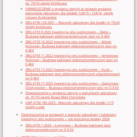
dz. 73/10 obręb Królikowo
OBWIESZCZENIE o wydaniu decyzji w sprawie wydania
warunków zabudowy dla działek 124/15 i 124/16, obręb
Lipowo Kurkowskie
ZBG.6730.129.2021 – Warunki zabudowy dla działki nr 73/24
obręb Królikowo
ZBG.6733.9.2022 Inwestycja celu publicznego – Ząbie –
Budowa kablowej elektroenergetycznej sieci nn 0,4kV
ZBG.6733.10.2022 Inwestycja celu publicznego – Mierki
(kolonia)– Budowa kablowej elektroenergetycznej sieci nn
0,4kV
ZBG.6733.11.2022 Inwestycja celu publicznego – Jemiołowo
(kolonia) – Budowa kablowej elektroenergetycznej sieci nn
0,4kV
ZBG.6733.13.2022 Inwestycja celu publicznego – Kurki –
Budowa kablowej sieci elektroenergetycznej oświetleniowej
nn 0,4kV
ZBG.6733.17.2022 Inwestycja celu publicznego – Gąsiorowo
Olsztyneckie – Budowa elektroenergetycznej sieci nn 0,4 kV
Obwieszczenie o wydaniu decyzji o warunkach zabudowy,
dz. 41/10 obręb Nowa Wieś Ostródzka
GNP.6730.185.2023 - Warunki zabudowy dla działki 1/13
obręb Lutek
Obwieszczenia w sprawach o warunki zabudowy i lokalizacji
inwestycji celu publicznego – rok wszczęcia sprawy 2024
ZBG.6733.1.2024 – Łutynowo – Budowa kablowej sieci
elektroenergetycznej nn 0,4 kV