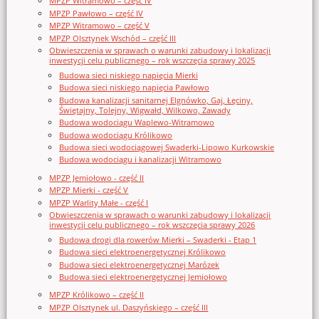
MPZP Witramowo – część IV
MPZP Pawłowo – część IV
MPZP Witramowo – część V
MPZP Olsztynek Wschód – część III
Obwieszczenia w sprawach o warunki zabudowy i lokalizacji
inwestycji celu publicznego – rok wszczęcia sprawy 2025
Budowa sieci niskiego napięcia Mierki
Budowa sieci niskiego napięcia Pawłowo
Budowa kanalizacji sanitarnej Elgnówko, Gaj, Łęciny,
Świętajny, Tolejny, Wigwałd, Wilkowo, Zawady
Budowa wodociągu Waplewo-Witramowo
Budowa wodociągu Królikowo
Budowa sieci wodociągowej Swaderki-Lipowo Kurkowskie
Budowa wodociągu i kanalizacji Witramowo
MPZP Jemiołowo - część II
MPZP Mierki - część V
MPZP Warlity Małe - część I
Obwieszczenia w sprawach o warunki zabudowy i lokalizacji
inwestycji celu publicznego – rok wszczęcia sprawy 2026
Budowa drogi dla rowerów Mierki – Swaderki - Etap 1
Budowa sieci elektroenergetycznej Królikowo
Budowa sieci elektroenergetycznej Marózek
Budowa sieci elektroenergetycznej Jemiołowo
MPZP Królikowo – część II
MPZP Olsztynek ul. Daszyńskiego – część III