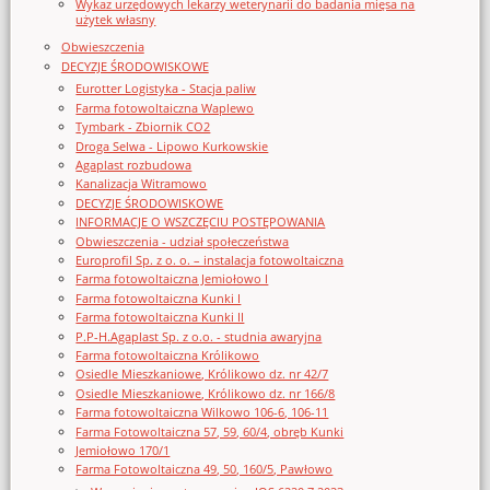
Wykaz urzędowych lekarzy weterynarii do badania mięsa na
użytek własny
Obwieszczenia
DECYZJE ŚRODOWISKOWE
Eurotter Logistyka - Stacja paliw
Farma fotowoltaiczna Waplewo
Tymbark - Zbiornik CO2
Droga Selwa - Lipowo Kurkowskie
Agaplast rozbudowa
Kanalizacja Witramowo
DECYZJE ŚRODOWISKOWE
INFORMACJE O WSZCZĘCIU POSTĘPOWANIA
Obwieszczenia - udział społeczeństwa
Europrofil Sp. z o. o. – instalacja fotowoltaiczna
Farma fotowoltaiczna Jemiołowo I
Farma fotowoltaiczna Kunki I
Farma fotowoltaiczna Kunki II
P.P-H.Agaplast Sp. z o.o. - studnia awaryjna
Farma fotowoltaiczna Królikowo
Osiedle Mieszkaniowe, Królikowo dz. nr 42/7
Osiedle Mieszkaniowe, Królikowo dz. nr 166/8
Farma fotowoltaiczna Wilkowo 106-6, 106-11
Farma Fotowoltaiczna 57, 59, 60/4, obręb Kunki
Jemiołowo 170/1
Farma Fotowoltaiczna 49, 50, 160/5, Pawłowo