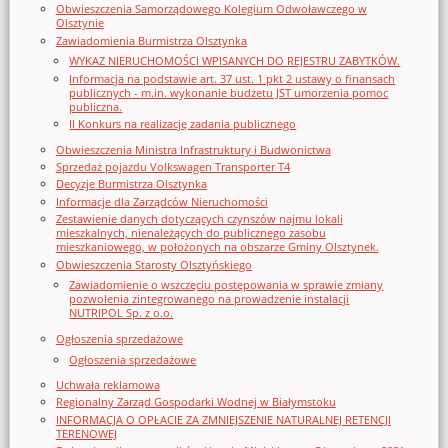
Obwieszczenia Samorządowego Kolegium Odwoławczego w
Olsztynie
Zawiadomienia Burmistrza Olsztynka
WYKAZ NIERUCHOMOŚCI WPISANYCH DO REJESTRU ZABYTKÓW.
Informacja na podstawie art. 37 ust. 1 pkt 2 ustawy o finansach
publicznych - m.in. wykonanie budżetu JST umorzenia pomoc
publiczna.
II Konkurs na realizację zadania publicznego
Obwieszczenia Ministra Infrastruktury i Budwonictwa
Sprzedaż pojazdu Volkswagen Transporter T4
Decyzje Burmistrza Olsztynka
Informacje dla Zarządców Nieruchomości
Zestawienie danych dotyczących czynszów najmu lokali
mieszkalnych, nienależących do publicznego zasobu
mieszkaniowego, w położonych na obszarze Gminy Olsztynek.
Obwieszczenia Starosty Olsztyńskiego
Zawiadomienie o wszczęciu postępowania w sprawie zmiany
pozwolenia zintegrowanego na prowadzenie instalacji
NUTRIPOL Sp. z o.o.
Ogłoszenia sprzedażowe
Ogłoszenia sprzedażowe
Uchwała reklamowa
Regionalny Zarząd Gospodarki Wodnej w Białymstoku
INFORMACJA O OPŁACIE ZA ZMNIEJSZENIE NATURALNEJ RETENCJI
TERENOWEJ