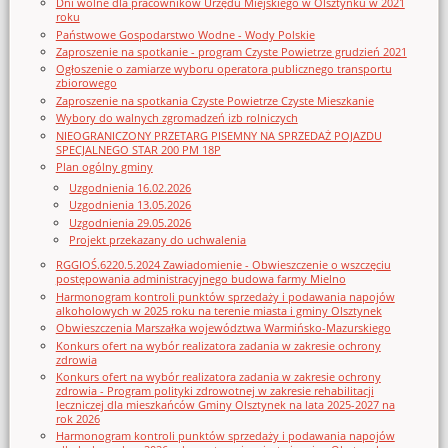
Dni wolne dla pracowników Urzędu Miejskiego w Olsztynku w 2021
roku
Państwowe Gospodarstwo Wodne - Wody Polskie
Zaproszenie na spotkanie - program Czyste Powietrze grudzień 2021
Ogłoszenie o zamiarze wyboru operatora publicznego transportu
zbiorowego
Zaproszenie na spotkania Czyste Powietrze Czyste Mieszkanie
Wybory do walnych zgromadzeń izb rolniczych
NIEOGRANICZONY PRZETARG PISEMNY NA SPRZEDAŻ POJAZDU
SPECJALNEGO STAR 200 PM 18P
Plan ogólny gminy
Uzgodnienia 16.02.2026
Uzgodnienia 13.05.2026
Uzgodnienia 29.05.2026
Projekt przekazany do uchwalenia
RGGIOŚ.6220.5.2024 Zawiadomienie - Obwieszczenie o wszczęciu
postępowania administracyjnego budowa farmy Mielno
Harmonogram kontroli punktów sprzedaży i podawania napojów
alkoholowych w 2025 roku na terenie miasta i gminy Olsztynek
Obwieszczenia Marszałka województwa Warmińsko-Mazurskiego
Konkurs ofert na wybór realizatora zadania w zakresie ochrony
zdrowia
Konkurs ofert na wybór realizatora zadania w zakresie ochrony
zdrowia - Program polityki zdrowotnej w zakresie rehabilitacji
leczniczej dla mieszkańców Gminy Olsztynek na lata 2025-2027 na
rok 2026
Harmonogram kontroli punktów sprzedaży i podawania napojów