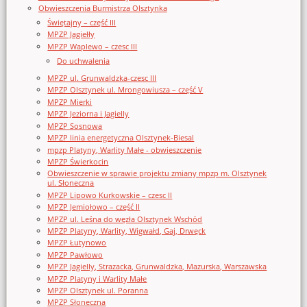
Obwieszczenia Burmistrza Olsztynka
Świętajny – część III
MPZP Jagiełły
MPZP Waplewo – czesc III
Do uchwalenia
MPZP ul. Grunwaldzka-czesc III
MPZP Olsztynek ul. Mrongowiusza – część V
MPZP Mierki
MPZP Jeziorna i Jagielly
MPZP Sosnowa
MPZP linia energetyczna Olsztynek-Biesal
mpzp Platyny, Warlity Małe - obwieszczenie
MPZP Świerkocin
Obwieszczenie w sprawie projektu zmiany mpzp m. Olsztynek
ul. Słoneczna
MPZP Lipowo Kurkowskie – czesc II
MPZP Jemiołowo – część II
MPZP ul. Leśna do węzła Olsztynek Wschód
MPZP Platyny, Warlity, Wigwałd, Gaj, Drwęck
MPZP Łutynowo
MPZP Pawłowo
MPZP Jagielly, Strazacka, Grunwaldzka, Mazurska, Warszawska
MPZP Platyny i Warlity Małe
MPZP Olsztynek ul. Poranna
MPZP Słoneczna