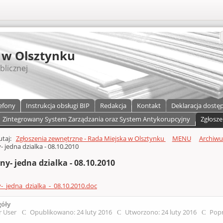
S
 w Olsztynku
blicznej
efony
Instrukcja obsługi BIP
Redakcja
Kontakt
Deklaracja dostę
Zintegrowany System Zarządzania oraz System Antykorupcyjny
Zgłosze
a)
zawartości
tutaj:
Zgłoszenia zewnętrzne - Rada Miejska w Olsztynku
MENU
Archiw
 jedna dzialka - 08.10.2010
y- jedna dzialka - 08.10.2010
_jedna_dzialka_-_08.10.2010.doc
góły
r User
Opublikowano: 24 luty 2016
Utworzono: 24 luty 2016
Popr