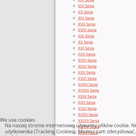
XIV Sesja
XV Sesja
XVI Sesja
XVII Sesja
XVIII Sesja
XIX Sesja
XX Sesja
XXI Sesja
XXII Sesja
XXIII Sesja
XXIV Sesja
XXV Sesja
XXVI Sesja
XXVII Sesja
XXVIII Sesja
XXIX Sesja
XXX Sesja
XXXI Sesja
XXXII Sesja
We use cookies
XXXIII Sesja
Na naszej stronie internetowej używamy plików cookie. N
XXXIV Sesja
użytkownika (Tracking Cookies). Możesz sam zdecydować, c
XXXV Sesja