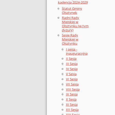
kadencja 2024-2029
Statut Gminy
Olsztynek
Radni Rady
Miejskiej w
Olsztynku (w tym
dyżury)
Sesje Rady
Miejskiej w
Olsztynku
I sesja -
inauguracyjna
II Sesja
III Sesja
IV Sesja
V Sesja
VI Sesja
VII Sesja
VIII Sesja
IX Sesja
X Sesja
XI Sesja
XII Sesja
XIII Sesja