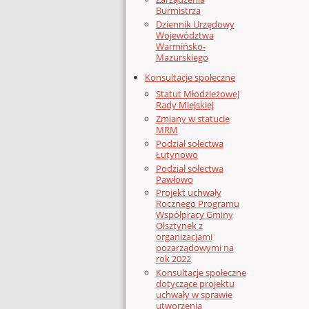
Burmistrza
Dziennik Urzędowy
Województwa
Warmińsko-
Mazurskiego
Konsultacje społeczne
Statut Młodzieżowej
Rady Miejskiej
Zmiany w statucie
MRM
Podział sołectwa
Łutynowo
Podział sołectwa
Pawłowo
Projekt uchwały
Rocznego Programu
Współpracy Gminy
Olsztynek z
organizacjami
pozarządowymi na
rok 2022
Konsultacje społeczne
dotyczące projektu
uchwały w sprawie
utworzenia