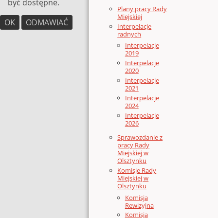
być dostępne.
Plany pracy Rady
Miejskiej
OK
ODMAWIAĆ
Interpelacje
radnych
Interpelacje
2019
Interpelacje
2020
Interpelacje
2021
Interpelacje
2024
Interpelacje
2026
Sprawozdanie z
pracy Rady
Miejskiej w
Olsztynku
Komisje Rady
Miejskiej w
Olsztynku
Komisja
Rewizyjna
Komisja