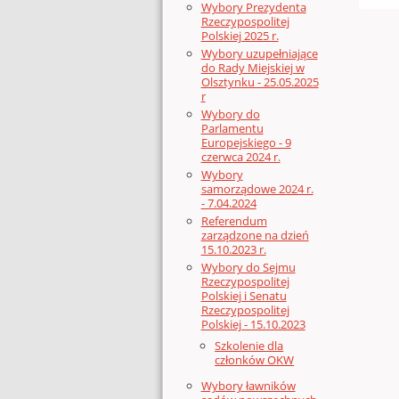
Wybory Prezydenta
Rzeczypospolitej
Polskiej 2025 r.
Wybory uzupełniające
do Rady Miejskiej w
Olsztynku - 25.05.2025
r
Wybory do
Parlamentu
Europejskiego - 9
czerwca 2024 r.
Wybory
samorządowe 2024 r.
- 7.04.2024
Referendum
zarządzone na dzień
15.10.2023 r.
Wybory do Sejmu
Rzeczypospolitej
Polskiej i Senatu
Rzeczypospolitej
Polskiej - 15.10.2023
Szkolenie dla
członków OKW
Wybory ławników