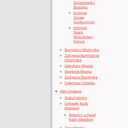
Gospodarki i
Budżetu
Komisja
Spraw
Społecznych
Komisja
Skarg,
Wniosków i
Petycji
Burmistrz Olsztynka
Zastępca Burmistrza
Olsztynka
Sekretarz Miasta
Skarbnik Miasta
Zastępca Skarbnika
Sołectwa i Osiedla
Akty prawne
Statut Gminy
Uchwały Rady
Miejskiej
Rejestry uchwał
Rady Miejskiej
Zarządzenia