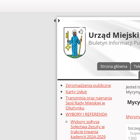
UDOSTĘPNIJ
Urząd Miejski
Biuletyn Informacji Pu
Menu główne
Strona główna
Tel
Dodatkowe zasoby (lewa kolumn
Zgromadzenia publiczne
Głównej 
Jesteś 
Karty Usług
Mycyny-
Transmisja oraz nagrania
Mycyn
Sesji Rady Miejskiej w
Olsztynku
WYBORY I REFERENDA
Mycyny-
Wybory sołtysa
Sołectwa Zezuty w
Szcze
trakcie trwania
Supe
kadencji 2024-2029
1360