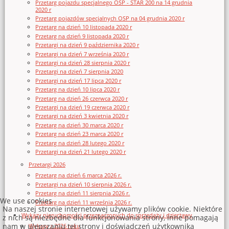
Przetarg pojazdu specjalnego OSP - STAR 200 na 14 grudnia
2020 r
Przetarg pojazdów specjalnych OSP na 04 grudnia 2020 r
Przetarg na dzień 10 listopada 2020 r
Przetarg na dzień 9 listopada 2020 r
Przetargi na dzień 9 października 2020 r
Przetargi na dzień 7 września 2020 r
Przetargi na dzień 28 sierpnia 2020 r
Przetargi na dzień 7 sierpnia 2020
Przetargi na dzień 17 lipca 2020 r
Przetarg na dzień 10 lipca 2020 r
Przetarg na dzień 26 czerwca 2020 r
Przetargi na dzień 19 czerwca 2020 r
Przetargi na dzień 3 kwietnia 2020 r
Przetarg na dzień 30 marca 2020 r
Przetarg na dzień 23 marca 2020 r
Przetarg na dzień 28 lutego 2020 r
Przetargi na dzień 21 lutego 2020 r
Przetargi 2026
Przetarg na dzień 6 marca 2026 r.
Przetargi na dzień 10 sierpnia 2026 r.
Przetarg na dzień 11 sierpnia 2026 r.
We use cookies
Przetarg na dzień 11 września 2026 r.
Na naszej stronie internetowej używamy plików cookie. Niektóre
Wykazy nieruchomości przeznaczonych do sprzedaży i dzierżawy
z nich są niezbędne dla funkcjonowania strony, inne pomagają
nam w ulepszaniu tej strony i doświadczeń użytkownika
Wykazy z 2026 roku