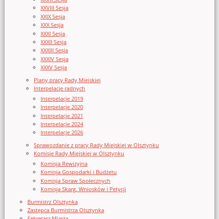
XXVIII Sesja
XXIX Sesja
XXX Sesja
XXXI Sesja
XXXII Sesja
XXXIII Sesja
XXXIV Sesja
XXXV Sesja
Plany pracy Rady Miejskiej
Interpelacje radnych
Interpelacje 2019
Interpelacje 2020
Interpelacje 2021
Interpelacje 2024
Interpelacje 2026
Sprawozdanie z pracy Rady Miejskiej w Olsztynku
Komisje Rady Miejskiej w Olsztynku
Komisja Rewizyjna
Komisja Gospodarki i Budżetu
Komisja Spraw Społecznych
Komisja Skarg, Wniosków i Petycji
Burmistrz Olsztynka
Zastępca Burmistrza Olsztynka
Sekretarz Miasta