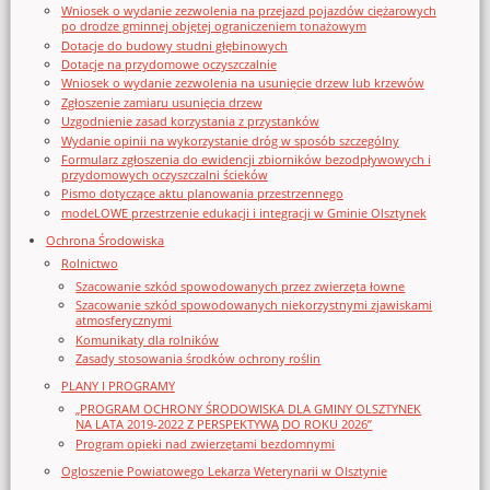
Wniosek o wydanie zezwolenia na przejazd pojazdów ciężarowych
po drodze gminnej objętej ograniczeniem tonażowym
Dotacje do budowy studni głębinowych
Dotacje na przydomowe oczyszczalnie
Wniosek o wydanie zezwolenia na usunięcie drzew lub krzewów
Zgłoszenie zamiaru usunięcia drzew
Uzgodnienie zasad korzystania z przystanków
Wydanie opinii na wykorzystanie dróg w sposób szczególny
Formularz zgłoszenia do ewidencji zbiorników bezodpływowych i
przydomowych oczyszczalni ścieków
Pismo dotyczące aktu planowania przestrzennego
modeLOWE przestrzenie edukacji i integracji w Gminie Olsztynek
Ochrona Środowiska
Rolnictwo
Szacowanie szkód spowodowanych przez zwierzęta łowne
Szacowanie szkód spowodowanych niekorzystnymi zjawiskami
atmosferycznymi
Komunikaty dla rolników
Zasady stosowania środków ochrony roślin
PLANY I PROGRAMY
„PROGRAM OCHRONY ŚRODOWISKA DLA GMINY OLSZTYNEK
NA LATA 2019-2022 Z PERSPEKTYWĄ DO ROKU 2026”
Program opieki nad zwierzętami bezdomnymi
Ogloszenie Powiatowego Lekarza Weterynarii w Olsztynie