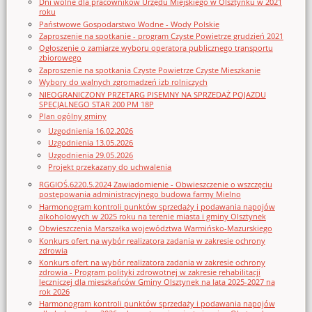
Dni wolne dla pracowników Urzędu Miejskiego w Olsztynku w 2021
roku
Państwowe Gospodarstwo Wodne - Wody Polskie
Zaproszenie na spotkanie - program Czyste Powietrze grudzień 2021
Ogłoszenie o zamiarze wyboru operatora publicznego transportu
zbiorowego
Zaproszenie na spotkania Czyste Powietrze Czyste Mieszkanie
Wybory do walnych zgromadzeń izb rolniczych
NIEOGRANICZONY PRZETARG PISEMNY NA SPRZEDAŻ POJAZDU
SPECJALNEGO STAR 200 PM 18P
Plan ogólny gminy
Uzgodnienia 16.02.2026
Uzgodnienia 13.05.2026
Uzgodnienia 29.05.2026
Projekt przekazany do uchwalenia
RGGIOŚ.6220.5.2024 Zawiadomienie - Obwieszczenie o wszczęciu
postępowania administracyjnego budowa farmy Mielno
Harmonogram kontroli punktów sprzedaży i podawania napojów
alkoholowych w 2025 roku na terenie miasta i gminy Olsztynek
Obwieszczenia Marszałka województwa Warmińsko-Mazurskiego
Konkurs ofert na wybór realizatora zadania w zakresie ochrony
zdrowia
Konkurs ofert na wybór realizatora zadania w zakresie ochrony
zdrowia - Program polityki zdrowotnej w zakresie rehabilitacji
leczniczej dla mieszkańców Gminy Olsztynek na lata 2025-2027 na
rok 2026
Harmonogram kontroli punktów sprzedaży i podawania napojów