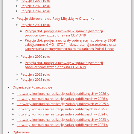
Petycje z 2024 roku
Petycje z 2025 roku
Petycje z 2026 roku
Petycje skierowane do Rady Miejskiej w Olsztynku
Petycje z 2021 roku
Petycja dot. podjęcia uchwały w sprawie gwarancji
producentów szczepionek na COVID-19
Petycja dot. podjęcia uchwały poierającej list otwarty STOP
zabójczenmu GMO - STOP niebezpiecznej szczepionce oraz
zaprzestania eksperymentu na mieszkańcach Polski i inne
Petycje z 2020 roku
Petycja dot. podjęcia uchwały w sprawie gwarancji
producentów szczepionek na COVID-19
Petycje z 2023 roku
Petycje z 2025 roku
Organizacje Pozarządowe
II otwarty konkurs na realizację zadań publicznych w 2026 r.
I otwarty konkurs na realizację zadań publicznych w 2026 r.
II otwarty konkurs na realizację zadań publicznych w 2025 r.
I otwarty konkurs na realizację zadań publicznych w 2025 r.
I otwarty konkurs na realizację zadań publicznych w 2024 r.
II otwarty konkurs na realizację zadań publicznych w 2023 r.
I otwarty konkurs na realizację zadań publicznych w 2023 r.
Ogłoszenia