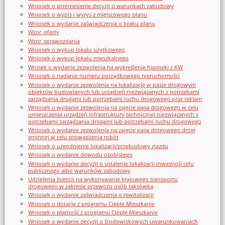
Wniosek o przeniesienie decyzji o warunkach zabudowy
Wniosek o wypis i wyrys z miejscowego planu
Wniosek o wydanie zaświadczenia o braku planu
Wzor_oferty
Wzor_sprawozdania
Wniosek o wykup lokalu użytkowego
Wniosek o wykup lokalu mieszkalnego
Wnisek o wydanie zezwolenia na wykreślenie hipoteki z KW
Wniosek o nadanie numeru porządkowego nieruchomości
Wniosek o wydanie zezwolenia na lokalizację w pasie drogowym
obiektów budowlanych lub urządzeń niezwiązanych z potrzebami
zarządzania drogami lub potrzebami ruchu drogowego oraz reklam
Wniosek o wydanie zezwolenia na zajęcie pasa drogowego w celu
umieszczenia urządzeń infrastruktury technicznej niezwiązanych z
potrzebami zarządzania drogami lub potrzebami ruchu drogowego
Wniosek o wydanie zezwolenia na zajęcie pasa drogowego drogi
gminnej w celu prowadzenia robót
Wniosek o uzgodnienie lokalizacji/przebudowy zjazdu
Wniosek o wydanie dowodu osobistego
Wniosek o wydanie decyzji o ustalenie lokalizacji inwestycji celu
publicznego albo warunków zabudowy
Udzielenia licencji na wykonywanie krajowego transportu
drogowego w zakresie przewozu osób taksówką
Wniosek o wydanie zaświadczenia o rewitalizacji
Wniosek o dotację z programu Ciepłe Mieszkanie
Wniosek o płatność z programu Ciepłe Mieszkanie
Wniosek o wydanie decyzji o środowiskowych uwarunkowaniach