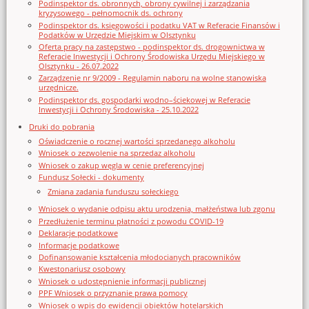
Podinspektor ds. obronnych, obrony cywilnej i zarządzania
kryzysowego - pełnomocnik ds. ochrony
Podinspektor ds. księgowości i podatku VAT w Referacie Finansów i
Podatków w Urzędzie Miejskim w Olsztynku
Oferta pracy na zastępstwo - podinspektor ds. drogownictwa w
Referacie Inwestycji i Ochrony Środowiska Urzędu Miejskiego w
Olsztynku - 26.07.2022
Zarządzenie nr 9/2009 - Regulamin naboru na wolne stanowiska
urzędnicze.
Podinspektor ds. gospodarki wodno–ściekowej w Referacie
Inwestycji i Ochrony Środowiska - 25.10.2022
Druki do pobrania
Oświadczenie o rocznej wartości sprzedanego alkoholu
Wniosek o zezwolenie na sprzedaz alkoholu
Wniosek o zakup węgla w cenie preferencyjnej
Fundusz Sołecki - dokumenty
Zmiana zadania funduszu sołeckiego
Wniosek o wydanie odpisu aktu urodzenia, małżeństwa lub zgonu
Przedłużenie terminu płatności z powodu COVID-19
Deklaracje podatkowe
Informacje podatkowe
Dofinansowanie kształcenia młodocianych pracowników
Kwestonariusz osobowy
Wniosek o udostępnienie informacji publicznej
PPF Wniosek o przyznanie prawa pomocy
Wniosek o wpis do ewidencji obiektów hotelarskich