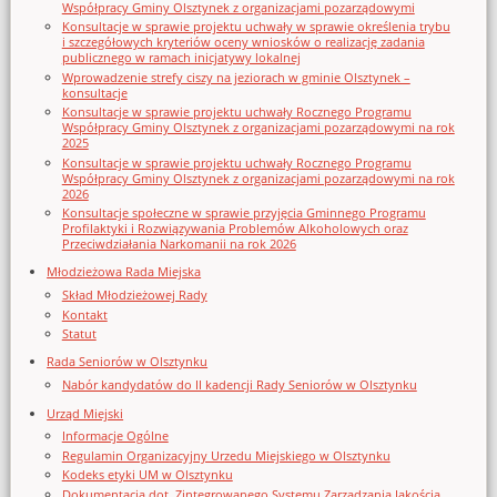
Współpracy Gminy Olsztynek z organizacjami pozarządowymi
Konsultacje w sprawie projektu uchwały w sprawie określenia trybu
i szczegółowych kryteriów oceny wniosków o realizację zadania
publicznego w ramach inicjatywy lokalnej
Wprowadzenie strefy ciszy na jeziorach w gminie Olsztynek –
konsultacje
Konsultacje w sprawie projektu uchwały Rocznego Programu
Współpracy Gminy Olsztynek z organizacjami pozarządowymi na rok
2025
Konsultacje w sprawie projektu uchwały Rocznego Programu
Współpracy Gminy Olsztynek z organizacjami pozarządowymi na rok
2026
Konsultacje społeczne w sprawie przyjęcia Gminnego Programu
Profilaktyki i Rozwiązywania Problemów Alkoholowych oraz
Przeciwdziałania Narkomanii na rok 2026
Młodzieżowa Rada Miejska
Skład Młodzieżowej Rady
Kontakt
Statut
Rada Seniorów w Olsztynku
Nabór kandydatów do II kadencji Rady Seniorów w Olsztynku
Urząd Miejski
Informacje Ogólne
Regulamin Organizacyjny Urzedu Miejskiego w Olsztynku
Kodeks etyki UM w Olsztynku
Dokumentacja dot. Zintegrowanego Systemu Zarządzania Jakością