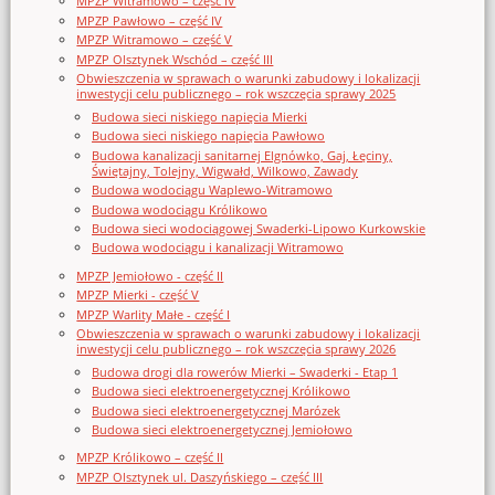
MPZP Witramowo – część IV
MPZP Pawłowo – część IV
MPZP Witramowo – część V
MPZP Olsztynek Wschód – część III
Obwieszczenia w sprawach o warunki zabudowy i lokalizacji
inwestycji celu publicznego – rok wszczęcia sprawy 2025
Budowa sieci niskiego napięcia Mierki
Budowa sieci niskiego napięcia Pawłowo
Budowa kanalizacji sanitarnej Elgnówko, Gaj, Łęciny,
Świętajny, Tolejny, Wigwałd, Wilkowo, Zawady
Budowa wodociągu Waplewo-Witramowo
Budowa wodociągu Królikowo
Budowa sieci wodociągowej Swaderki-Lipowo Kurkowskie
Budowa wodociągu i kanalizacji Witramowo
MPZP Jemiołowo - część II
MPZP Mierki - część V
MPZP Warlity Małe - część I
Obwieszczenia w sprawach o warunki zabudowy i lokalizacji
inwestycji celu publicznego – rok wszczęcia sprawy 2026
Budowa drogi dla rowerów Mierki – Swaderki - Etap 1
Budowa sieci elektroenergetycznej Królikowo
Budowa sieci elektroenergetycznej Marózek
Budowa sieci elektroenergetycznej Jemiołowo
MPZP Królikowo – część II
MPZP Olsztynek ul. Daszyńskiego – część III