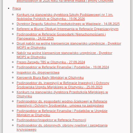
alkoholowych w 2026 roku na terenie miasta i gminy Olsztynek
Praca
Konkurs na stanowisko dyrektora Szkoły Podstawowej nr 1 im.
Noblistów Polskich w Olsztynku - 19.06.2026
Dyrektor Zespołu Szkolno-Przedszkolnego w Waplewie - 14.08.2025
Referent w Biurze Obsługi Interesanta w Referacie Organizacyjnym
Podinspektor w Referacie Gospodarki Nieruchomościami i
Planowania - 24.02.2025
Drugi nabór na wolne kierownicze stanowisko urzędnicze - Dyrektor
MOPS w Olsztynku
Nabór na wolne kierownicze stanowisko urzędnicze - Dyrektor
MOPS w Olsztynku
Prezes Zarządu TBS w Olsztynku - 27.09.2024
Podinspektor w Referacie Finansów i Podatków - 19.08.2024
Inspektor ds. drogownictwa
Kierownik Biura Rady Miejskiej w Olsztynku
Podinspektor ds. inwestycji w Referacie Inwestycji i Ochrony
Środowiska Urzędu Miejskiego w Olsztynku - 25.09.2023
Konkurs na stanowisko dyrektora Przedszkola Miejskiego w
Olsztynku
Podinspektor ds. gospodarki wodno-ściekowej w Referacie
Inwestycji i Ochrony Środowiska - umowa na zastępstwo
Podinspektor w Referacie Finansów i Podatków w Urzędzie
Miejskim w Olsztynku
Podinspektor/inspektor w Referacie Promocji
Podinspektor ds. obronnych, obrony cywilnej i zarządzania
kryzysowego