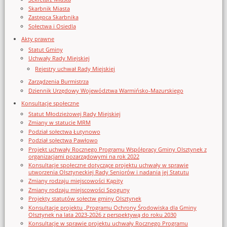
Skarbnik Miasta
Zastępca Skarbnika
Sołectwa i Osiedla
Akty prawne
Statut Gminy
Uchwały Rady Miejskiej
Rejestry uchwał Rady Miejskiej
Zarządzenia Burmistrza
Dziennik Urzędowy Województwa Warmińsko-Mazurskiego
Konsultacje społeczne
Statut Młodzieżowej Rady Miejskiej
Zmiany w statucie MRM
Podział sołectwa Łutynowo
Podział sołectwa Pawłowo
Projekt uchwały Rocznego Programu Współpracy Gminy Olsztynek z
organizacjami pozarządowymi na rok 2022
Konsultacje społeczne dotyczące projektu uchwały w sprawie
utworzenia Olsztyneckiej Rady Seniorów i nadania jej Statutu
Zmiany rodzaju miejscowości Kąpity
Zmiany rodzaju miejscowości Spoguny
Projekty statutów sołectw gminy Olsztynek
Konsultacje projektu „Programu Ochrony Środowiska dla Gminy
Olsztynek na lata 2023-2026 z perspektywą do roku 2030
Konsultacje w sprawie projektu uchwały Rocznego Programu