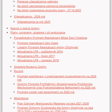
Pierwsze oświadczenie radnego
Na dzień zaprzestania pełnienia obowiązków
Na dzień rozwiązania stosunku pracy - 27.10.2025
Oświadczenia - 2026 rok
Oświadczenia za rok 2025
Raport o stanie Gminy
Plany, programy, strategie i ich wykonanie
Ponadlokalny Program Rewitalizacji Miast Sieci Cittaslow
Program rewitalizacji sieci miast
Lokalny Program Rewitalizacji gminy Olsztynek
Aktualizacja LPR – październik 2016
Aktualizacja LPR – lipiec 2017
Aktualizacja LPR – czerwiec 2018
Strategia Rozwoju Gminy
Roczne
Program współpracy z organizacjami pozarządowymi na 2026
rok
Gminny Program Profilaktyki i Rozwiązywania Problemów
Alkoholowych oraz Przeciwdziałania Narkomanii na 2026 rok
Program opieki nad zwierzętami na 2026 rok
Wieloletnie
Plan Odnowy Miejscowości Waplewo na lata 2021-2028
Program Ochrony Środowiska dla Gminy Olsztynek na lata
2023-2026 z perspektywą do 2030 roku