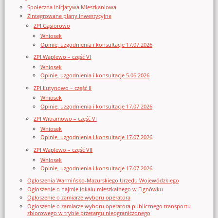
Społeczna Inicjatywa Mieszkaniowa
Zintegrowane plany inwestycyjne
ZPI Gąsiorowo
Wniosek
Opinie, uzgodnienia i konsultacje 17.07.2026
ZPI Waplewo – część VI
Wniosek
Opinie, uzgodnienia i konsultacje 5.06.2026
ZPI Łutynowo – część II
Wniosek
Opinie, uzgodnienia i konsultacje 17.07.2026
ZPI Witramowo – część VI
Wniosek
Opinie, uzgodnienia i konsultacje 17.07.2026
ZPI Waplewo – część VII
Wniosek
Opinie, uzgodnienia i konsultacje 17.07.2026
Ogłoszenia Warmińsko-Mazurskiego Urzędu Wojewódzkiego
Ogłoszenie o najmie lokalu mieszkalnego w Elgnówku
Ogłoszenie o zamiarze wyboru operatora
Ogłoszenie o zamiarze wyboru operatora publicznego transportu
zbiorowego w trybie przetargu nieograniczonego