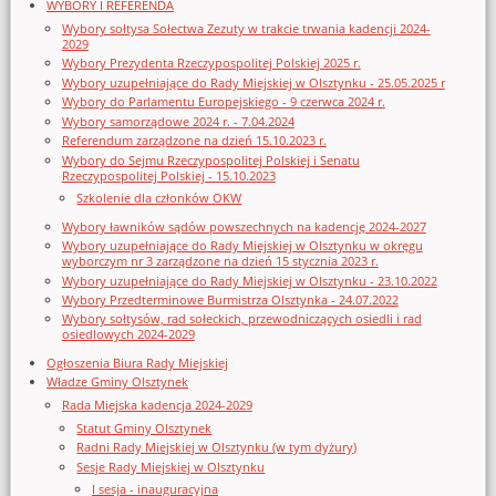
WYBORY I REFERENDA
Wybory sołtysa Sołectwa Zezuty w trakcie trwania kadencji 2024-
2029
Wybory Prezydenta Rzeczypospolitej Polskiej 2025 r.
Wybory uzupełniające do Rady Miejskiej w Olsztynku - 25.05.2025 r
Wybory do Parlamentu Europejskiego - 9 czerwca 2024 r.
Wybory samorządowe 2024 r. - 7.04.2024
Referendum zarządzone na dzień 15.10.2023 r.
Wybory do Sejmu Rzeczypospolitej Polskiej i Senatu
Rzeczypospolitej Polskiej - 15.10.2023
Szkolenie dla członków OKW
Wybory ławników sądów powszechnych na kadencję 2024-2027
Wybory uzupełniające do Rady Miejskiej w Olsztynku w okręgu
wyborczym nr 3 zarządzone na dzień 15 stycznia 2023 r.
Wybory uzupełniające do Rady Miejskiej w Olsztynku - 23.10.2022
Wybory Przedterminowe Burmistrza Olsztynka - 24.07.2022
Wybory sołtysów, rad sołeckich, przewodniczących osiedli i rad
osiedlowych 2024-2029
Ogłoszenia Biura Rady Miejskiej
Władze Gminy Olsztynek
Rada Miejska kadencja 2024-2029
Statut Gminy Olsztynek
Radni Rady Miejskiej w Olsztynku (w tym dyżury)
Sesje Rady Miejskiej w Olsztynku
I sesja - inauguracyjna