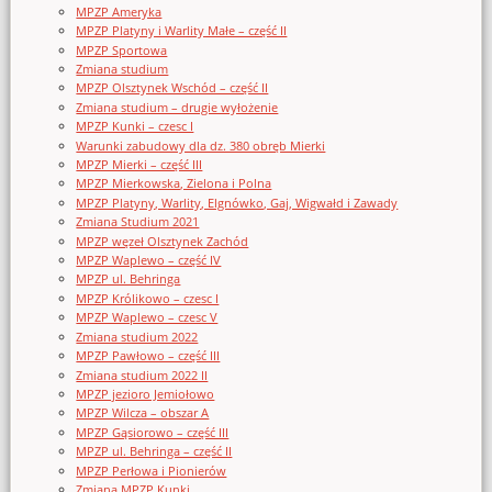
MPZP Ameryka
MPZP Platyny i Warlity Małe – część II
MPZP Sportowa
Zmiana studium
MPZP Olsztynek Wschód – część II
Zmiana studium – drugie wyłożenie
MPZP Kunki – czesc I
Warunki zabudowy dla dz. 380 obręb Mierki
MPZP Mierki – część III
MPZP Mierkowska, Zielona i Polna
MPZP Platyny, Warlity, Elgnówko, Gaj, Wigwałd i Zawady
Zmiana Studium 2021
MPZP węzeł Olsztynek Zachód
MPZP Waplewo – część IV
MPZP ul. Behringa
MPZP Królikowo – czesc I
MPZP Waplewo – czesc V
Zmiana studium 2022
MPZP Pawłowo – część III
Zmiana studium 2022 II
MPZP jezioro Jemiołowo
MPZP Wilcza – obszar A
MPZP Gąsiorowo – część III
MPZP ul. Behringa – część II
MPZP Perłowa i Pionierów
Zmiana MPZP Kunki