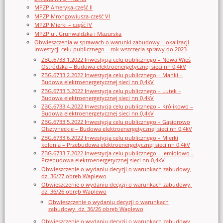
MPZP Ameryka-część II
MPZP Mrongowiusza-część VI
MPZP Mierki – część IV
MPZP ul. Grunwaldzka i Mazurska
Obwieszczenia w sprawach o warunki zabudowy i lokalizacji
inwestycji celu publicznego – rok wszczęcia sprawy do 2023
ZBG.6733.1.2022 Inwestycja celu publicznego – Nowa Wieś
Ostródzka – Budowa elektroenergetycznej sieci nn 0,4kV
ZBG.6733.2.2022 Inwestycja celu publicznego – Mańki –
Budowa elektroenergetycznej sieci nn 0,4kV
ZBG.6733.3.2022 Inwestycja celu publicznego – Lutek –
Budowa elektroenergetycznej sieci nn 0,4kV
ZBG.6733.4.2022 Inwestycja celu publicznego – Królikowo –
Budowa elektroenergetycznej sieci nn 0,4kV
ZBG.6733.5.2022 Inwestycja celu publicznego – Gąsiorowo
Olsztyneckie – Budowa elektroenergetycznej sieci nn 0,4kV
ZBG.6733.6.2022 Inwestycja celu publicznego – Mierki
kolonia – Przebudowa elektroenergetycznej sieci nn 0,4kV
ZBG.6733.7.2022 Inwestycja celu publicznego – Jemiołowo –
Przebudowa elektroenergetycznej sieci nn 0,4kV
Obwieszczenie o wydaniu decyzji o warunkach zabudowy,
dz. 36/27 obręb Waplewo
Obwieszczenie o wydaniu decyzji o warunkach zabudowy,
dz. 36/26 obręb Waplewo
Obwieszczenie o wydaniu decyzji o warunkach
zabudowy, dz. 36/26 obręb Waplewo
Obwieszczenie o wydaniu decyzji o warunkach zabudowy,