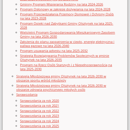
Gminny Program Wspierania Rodziny na lata 2024-2026
Program Osłonowy w zakresie dożywiania na lata 2024-2028
Program Przeciwdziałania Przemocy Domowej i Ochrony Osób
na lata 2023-2028
Program Opieki nad Zabytkami Gminy Olsztynek na lata 2025-
2028
Wieloletni Program Gospodarowania Mieszkaniowym Zasobem
Gminy na lata 2026-2030
Założenia do planu zaopatrzenia w ciepło, energię elektryczna i
paliwa gazowe na lata 2026-2040
Program usuwania azbestu na lata 2025-2032
Strategia Rozwiązywania Problemów Społecznych w gminie
Olsztynek na lata 2026-2035
Program na Rzecz Osób Starszych i z Niepełnosprawnością na
lata 2025-2030
Strategia Młodzieżowa gminy Olsztynek na lata 2026-2030 w
obszarze sportu wśród młodzieży
Strategia Młodzieżowa gminy Olsztynek na lata 2026-2030 w
obszarze zdrowia psychicznego młodych osób
Sprawozdania
Sprawozdania za rok 2020
Sprawozdania za rok 2021
Sprawozdania za rok 2022
Sprawozdania za rok 2023
Sprawozdania za rok 2024
Sprawozdania za rok 2025