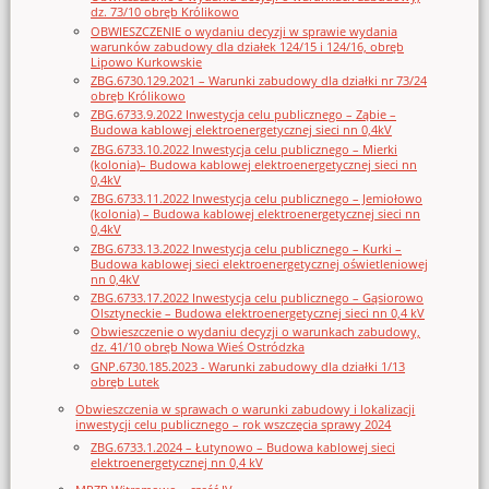
dz. 73/10 obręb Królikowo
OBWIESZCZENIE o wydaniu decyzji w sprawie wydania
warunków zabudowy dla działek 124/15 i 124/16, obręb
Lipowo Kurkowskie
ZBG.6730.129.2021 – Warunki zabudowy dla działki nr 73/24
obręb Królikowo
ZBG.6733.9.2022 Inwestycja celu publicznego – Ząbie –
Budowa kablowej elektroenergetycznej sieci nn 0,4kV
ZBG.6733.10.2022 Inwestycja celu publicznego – Mierki
(kolonia)– Budowa kablowej elektroenergetycznej sieci nn
0,4kV
ZBG.6733.11.2022 Inwestycja celu publicznego – Jemiołowo
(kolonia) – Budowa kablowej elektroenergetycznej sieci nn
0,4kV
ZBG.6733.13.2022 Inwestycja celu publicznego – Kurki –
Budowa kablowej sieci elektroenergetycznej oświetleniowej
nn 0,4kV
ZBG.6733.17.2022 Inwestycja celu publicznego – Gąsiorowo
Olsztyneckie – Budowa elektroenergetycznej sieci nn 0,4 kV
Obwieszczenie o wydaniu decyzji o warunkach zabudowy,
dz. 41/10 obręb Nowa Wieś Ostródzka
GNP.6730.185.2023 - Warunki zabudowy dla działki 1/13
obręb Lutek
Obwieszczenia w sprawach o warunki zabudowy i lokalizacji
inwestycji celu publicznego – rok wszczęcia sprawy 2024
ZBG.6733.1.2024 – Łutynowo – Budowa kablowej sieci
elektroenergetycznej nn 0,4 kV