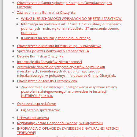
Obwieszczenia Samorządowego Kolegium Odwoławczego w
Olsztynie
Zawiadomienia Burmistrza Olsztynka
WYKAZ NIERUCHOMOŚCI WPISANYCH DO REJESTRU ZABYTKÓW.
Informacja na podstawie art. 37 ust. 1 pkt 2 ustawy o finansach
publicznych - m.in. wykonanie budżetu JST umorzenia pomoc
publiczna.
II Konkurs na realizację zadania publicznego
Obwieszczenia Ministra Infrastruktury i Budwonictwa
Sprzedaż pojazdu Volkswagen Transporter T4
Decyzje Burmistrza Olsztynka
Informacje dla Zarządców Nieruchomości
Zestawienie danych dotyczących czynszów najmu lokali
mieszkalnych, nienależących do publicznego zasobu
mieszkaniowego, w położonych na obszarze Gminy Olsztynek.
Obwieszczenia Starosty Olsztyńskiego
Zawiadomienie o wszczęciu postępowania w sprawie zmiany
pozwolenia zintegrowanego na prowadzenie instalacji
NUTRIPOL Sp. z o.o.
Ogłoszenia sprzedażowe
Ogłoszenia sprzedażowe
Uchwała reklamowa
Regionalny Zarząd Gospodarki Wodnej w Białymstoku
INFORMACJA O OPŁACIE ZA ZMNIEJSZENIE NATURALNEJ RETENCJI
TERENOWEJ