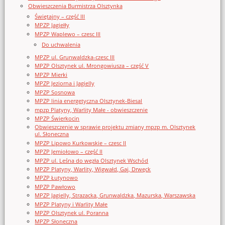
Obwieszczenia Burmistrza Olsztynka
Świętajny – część III
MPZP Jagiełły
MPZP Waplewo – czesc III
Do uchwalenia
MPZP ul. Grunwaldzka-czesc III
MPZP Olsztynek ul. Mrongowiusza – część V
MPZP Mierki
MPZP Jeziorna i Jagielly
MPZP Sosnowa
MPZP linia energetyczna Olsztynek-Biesal
mpzp Platyny, Warlity Małe - obwieszczenie
MPZP Świerkocin
Obwieszczenie w sprawie projektu zmiany mpzp m. Olsztynek
ul. Słoneczna
MPZP Lipowo Kurkowskie – czesc II
MPZP Jemiołowo – część II
MPZP ul. Leśna do węzła Olsztynek Wschód
MPZP Platyny, Warlity, Wigwałd, Gaj, Drwęck
MPZP Łutynowo
MPZP Pawłowo
MPZP Jagielly, Strazacka, Grunwaldzka, Mazurska, Warszawska
MPZP Platyny i Warlity Małe
MPZP Olsztynek ul. Poranna
MPZP Słoneczna