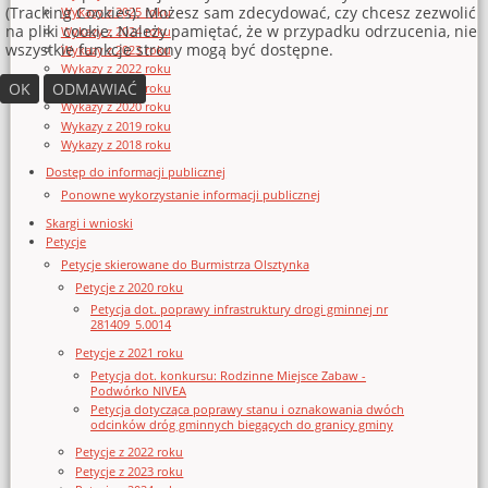
(Tracking Cookies). Możesz sam zdecydować, czy chcesz zezwolić
Wykazy z 2025 roku
na pliki cookie. Należy pamiętać, że w przypadku odrzucenia, nie
Wykazy z 2024 roku
wszystkie funkcje strony mogą być dostępne.
Wykazy z 2023 roku
Wykazy z 2022 roku
OK
ODMAWIAĆ
Wykazy z 2021 roku
Wykazy z 2020 roku
Wykazy z 2019 roku
Wykazy z 2018 roku
Dostęp do informacji publicznej
Ponowne wykorzystanie informacji publicznej
Skargi i wnioski
Petycje
Petycje skierowane do Burmistrza Olsztynka
Petycje z 2020 roku
Petycja dot. poprawy infrastruktury drogi gminnej nr
281409_5.0014
Petycje z 2021 roku
Petycja dot. konkursu: Rodzinne Miejsce Zabaw -
Podwórko NIVEA
Petycja dotycząca poprawy stanu i oznakowania dwóch
odcinków dróg gminnych biegących do granicy gminy
Petycje z 2022 roku
Petycje z 2023 roku