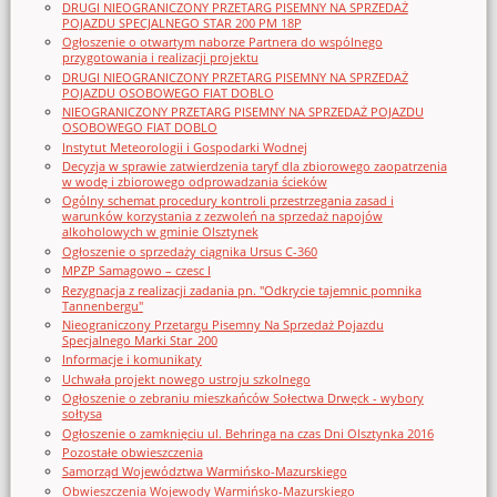
DRUGI NIEOGRANICZONY PRZETARG PISEMNY NA SPRZEDAŻ
POJAZDU SPECJALNEGO STAR 200 PM 18P
Ogłoszenie o otwartym naborze Partnera do wspólnego
przygotowania i realizacji projektu
DRUGI NIEOGRANICZONY PRZETARG PISEMNY NA SPRZEDAŻ
POJAZDU OSOBOWEGO FIAT DOBLO
NIEOGRANICZONY PRZETARG PISEMNY NA SPRZEDAŻ POJAZDU
OSOBOWEGO FIAT DOBLO
Instytut Meteorologii i Gospodarki Wodnej
Decyzja w sprawie zatwierdzenia taryf dla zbiorowego zaopatrzenia
w wodę i zbiorowego odprowadzania ścieków
Ogólny schemat procedury kontroli przestrzegania zasad i
warunków korzystania z zezwoleń na sprzedaż napojów
alkoholowych w gminie Olsztynek
Ogłoszenie o sprzedaży ciągnika Ursus C-360
MPZP Samagowo – czesc I
Rezygnacja z realizacji zadania pn. "Odkrycie tajemnic pomnika
Tannenbergu"
Nieograniczony Przetargu Pisemny Na Sprzedaż Pojazdu
Specjalnego Marki Star_200
Informacje i komunikaty
Uchwała projekt nowego ustroju szkolnego
Ogłoszenie o zebraniu mieszkańców Sołectwa Drwęck - wybory
sołtysa
Ogłoszenie o zamknięciu ul. Behringa na czas Dni Olsztynka 2016
Pozostałe obwieszczenia
Samorząd Województwa Warmińsko-Mazurskiego
Obwieszczenia Wojewody Warmińsko-Mazurskiego