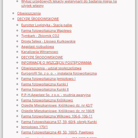
Wykaz urzędowych lekarzy weterynarii do badania mięsa na
użytek własny
Obwieszczenia
DECYZJE ŚRODOWISKOWE
Eurotter Logistyka - Stacja paliw
Farma fotowoltaiczna Waplewo
Tymbark - Zbiornik CO2
Droga Selwa - Lipowo Kurkowskie
Agaplast rozbudowa
Kanalizacja Witramowo
DECYZJE ŚRODOWISKOWE
INFORMACJE O WSZCZĘCIU POSTĘPOWANIA
Obwieszczenia - udział społeczeństwa
Europrofil Sp. z o. o. – instalacja fotowoltaiczna
Farma fotowoltaiczna Jemiołowo I
Farma fotowoltaiczna Kunki I
Farma fotowoltaiczna Kunki II
P.P-H.Agaplast Sp. z o.o. - studnia awaryjna
Farma fotowoltaiczna Królikowo
Osiedle Mieszkaniowe, Królikowo dz. nr 42/7
Osiedle Mieszkaniowe, Królikowo dz. nr 166/8
Farma fotowoltaiczna Wilkowo 106-6, 106-11
Farma Fotowoltaiczna 57, 59, 60/4, obręb Kunki
Jemiołowo 170/1
Farma Fotowoltaiczna 49, 50, 160/5, Pawłowo