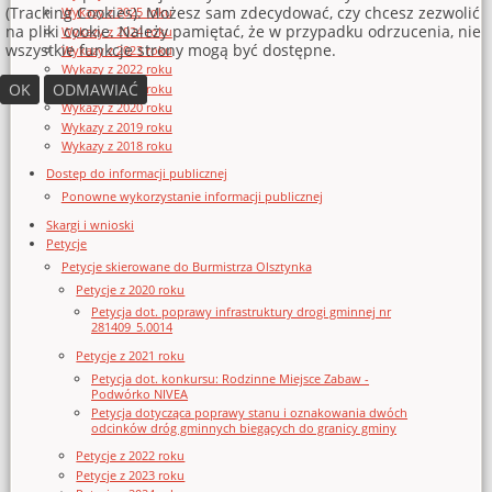
(Tracking Cookies). Możesz sam zdecydować, czy chcesz zezwolić
Wykazy z 2025 roku
na pliki cookie. Należy pamiętać, że w przypadku odrzucenia, nie
Wykazy z 2024 roku
wszystkie funkcje strony mogą być dostępne.
Wykazy z 2023 roku
Wykazy z 2022 roku
OK
ODMAWIAĆ
Wykazy z 2021 roku
Wykazy z 2020 roku
Wykazy z 2019 roku
Wykazy z 2018 roku
Dostęp do informacji publicznej
Ponowne wykorzystanie informacji publicznej
Skargi i wnioski
Petycje
Petycje skierowane do Burmistrza Olsztynka
Petycje z 2020 roku
Petycja dot. poprawy infrastruktury drogi gminnej nr
281409_5.0014
Petycje z 2021 roku
Petycja dot. konkursu: Rodzinne Miejsce Zabaw -
Podwórko NIVEA
Petycja dotycząca poprawy stanu i oznakowania dwóch
odcinków dróg gminnych biegących do granicy gminy
Petycje z 2022 roku
Petycje z 2023 roku