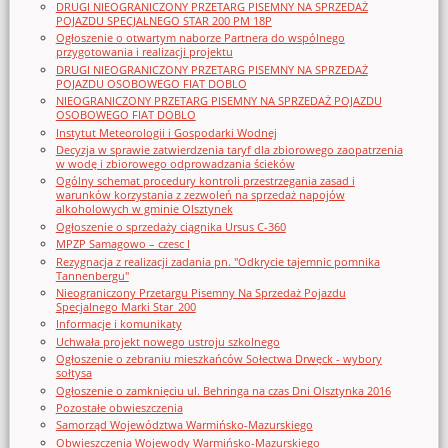
DRUGI NIEOGRANICZONY PRZETARG PISEMNY NA SPRZEDAŻ
POJAZDU SPECJALNEGO STAR 200 PM 18P
Ogłoszenie o otwartym naborze Partnera do wspólnego
przygotowania i realizacji projektu
DRUGI NIEOGRANICZONY PRZETARG PISEMNY NA SPRZEDAŻ
POJAZDU OSOBOWEGO FIAT DOBLO
NIEOGRANICZONY PRZETARG PISEMNY NA SPRZEDAŻ POJAZDU
OSOBOWEGO FIAT DOBLO
Instytut Meteorologii i Gospodarki Wodnej
Decyzja w sprawie zatwierdzenia taryf dla zbiorowego zaopatrzenia
w wodę i zbiorowego odprowadzania ścieków
Ogólny schemat procedury kontroli przestrzegania zasad i
warunków korzystania z zezwoleń na sprzedaż napojów
alkoholowych w gminie Olsztynek
Ogłoszenie o sprzedaży ciągnika Ursus C-360
MPZP Samagowo – czesc I
Rezygnacja z realizacji zadania pn. "Odkrycie tajemnic pomnika
Tannenbergu"
Nieograniczony Przetargu Pisemny Na Sprzedaż Pojazdu
Specjalnego Marki Star_200
Informacje i komunikaty
Uchwała projekt nowego ustroju szkolnego
Ogłoszenie o zebraniu mieszkańców Sołectwa Drwęck - wybory
sołtysa
Ogłoszenie o zamknięciu ul. Behringa na czas Dni Olsztynka 2016
Pozostałe obwieszczenia
Samorząd Województwa Warmińsko-Mazurskiego
Obwieszczenia Wojewody Warmińsko-Mazurskiego