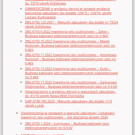
dz. 73/10 obręb Królikowo
OBWIESZCZENIE o wydaniu decyzji w sprawie wydania
warunków zabudowy dla działek 124/15 i 124/16, obręb
Lipowo Kurkowskie
ZBG.6730.129.2021 – Warunki zabudowy dla działki nr 73/24
obręb Królikowo
ZBG.6733.9.2022 Inwestycja celu publicznego – Ząbie –
Budowa kablowej elektroenergetycznej sieci nn 0,4kV
ZBG.6733.10.2022 Inwestycja celu publicznego – Mierki
(kolonia)– Budowa kablowej elektroenergetycznej sieci nn
0,4kV
ZBG.6733.11.2022 Inwestycja celu publicznego – Jemiołowo
(kolonia) – Budowa kablowej elektroenergetycznej sieci nn
0,4kV
ZBG.6733.13.2022 Inwestycja celu publicznego – Kurki –
Budowa kablowej sieci elektroenergetycznej oświetleniowej
nn 0,4kV
ZBG.6733.17.2022 Inwestycja celu publicznego – Gąsiorowo
Olsztyneckie – Budowa elektroenergetycznej sieci nn 0,4 kV
Obwieszczenie o wydaniu decyzji o warunkach zabudowy,
dz. 41/10 obręb Nowa Wieś Ostródzka
GNP.6730.185.2023 - Warunki zabudowy dla działki 1/13
obręb Lutek
Obwieszczenia w sprawach o warunki zabudowy i lokalizacji
inwestycji celu publicznego – rok wszczęcia sprawy 2024
ZBG.6733.1.2024 – Łutynowo – Budowa kablowej sieci
elektroenergetycznej nn 0,4 kV