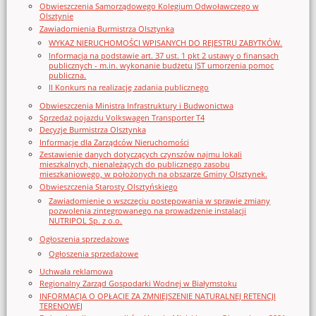
Obwieszczenia Samorządowego Kolegium Odwoławczego w
Olsztynie
Zawiadomienia Burmistrza Olsztynka
WYKAZ NIERUCHOMOŚCI WPISANYCH DO REJESTRU ZABYTKÓW.
Informacja na podstawie art. 37 ust. 1 pkt 2 ustawy o finansach
publicznych - m.in. wykonanie budżetu JST umorzenia pomoc
publiczna.
II Konkurs na realizację zadania publicznego
Obwieszczenia Ministra Infrastruktury i Budwonictwa
Sprzedaż pojazdu Volkswagen Transporter T4
Decyzje Burmistrza Olsztynka
Informacje dla Zarządców Nieruchomości
Zestawienie danych dotyczących czynszów najmu lokali
mieszkalnych, nienależących do publicznego zasobu
mieszkaniowego, w położonych na obszarze Gminy Olsztynek.
Obwieszczenia Starosty Olsztyńskiego
Zawiadomienie o wszczęciu postępowania w sprawie zmiany
pozwolenia zintegrowanego na prowadzenie instalacji
NUTRIPOL Sp. z o.o.
Ogłoszenia sprzedażowe
Ogłoszenia sprzedażowe
Uchwała reklamowa
Regionalny Zarząd Gospodarki Wodnej w Białymstoku
INFORMACJA O OPŁACIE ZA ZMNIEJSZENIE NATURALNEJ RETENCJI
TERENOWEJ