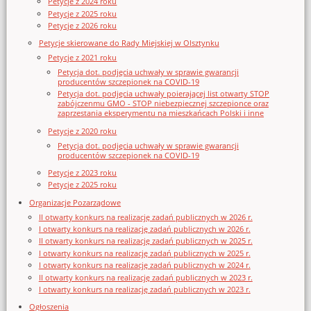
Petycje z 2024 roku
Petycje z 2025 roku
Petycje z 2026 roku
Petycje skierowane do Rady Miejskiej w Olsztynku
Petycje z 2021 roku
Petycja dot. podjęcia uchwały w sprawie gwarancji
producentów szczepionek na COVID-19
Petycja dot. podjęcia uchwały poierającej list otwarty STOP
zabójczenmu GMO - STOP niebezpiecznej szczepionce oraz
zaprzestania eksperymentu na mieszkańcach Polski i inne
Petycje z 2020 roku
Petycja dot. podjęcia uchwały w sprawie gwarancji
producentów szczepionek na COVID-19
Petycje z 2023 roku
Petycje z 2025 roku
Organizacje Pozarządowe
II otwarty konkurs na realizację zadań publicznych w 2026 r.
I otwarty konkurs na realizację zadań publicznych w 2026 r.
II otwarty konkurs na realizację zadań publicznych w 2025 r.
I otwarty konkurs na realizację zadań publicznych w 2025 r.
I otwarty konkurs na realizację zadań publicznych w 2024 r.
II otwarty konkurs na realizację zadań publicznych w 2023 r.
I otwarty konkurs na realizację zadań publicznych w 2023 r.
Ogłoszenia