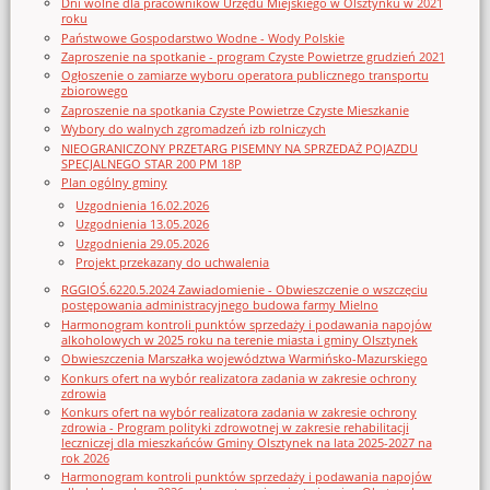
Dni wolne dla pracowników Urzędu Miejskiego w Olsztynku w 2021
roku
Państwowe Gospodarstwo Wodne - Wody Polskie
Zaproszenie na spotkanie - program Czyste Powietrze grudzień 2021
Ogłoszenie o zamiarze wyboru operatora publicznego transportu
zbiorowego
Zaproszenie na spotkania Czyste Powietrze Czyste Mieszkanie
Wybory do walnych zgromadzeń izb rolniczych
NIEOGRANICZONY PRZETARG PISEMNY NA SPRZEDAŻ POJAZDU
SPECJALNEGO STAR 200 PM 18P
Plan ogólny gminy
Uzgodnienia 16.02.2026
Uzgodnienia 13.05.2026
Uzgodnienia 29.05.2026
Projekt przekazany do uchwalenia
RGGIOŚ.6220.5.2024 Zawiadomienie - Obwieszczenie o wszczęciu
postępowania administracyjnego budowa farmy Mielno
Harmonogram kontroli punktów sprzedaży i podawania napojów
alkoholowych w 2025 roku na terenie miasta i gminy Olsztynek
Obwieszczenia Marszałka województwa Warmińsko-Mazurskiego
Konkurs ofert na wybór realizatora zadania w zakresie ochrony
zdrowia
Konkurs ofert na wybór realizatora zadania w zakresie ochrony
zdrowia - Program polityki zdrowotnej w zakresie rehabilitacji
leczniczej dla mieszkańców Gminy Olsztynek na lata 2025-2027 na
rok 2026
Harmonogram kontroli punktów sprzedaży i podawania napojów