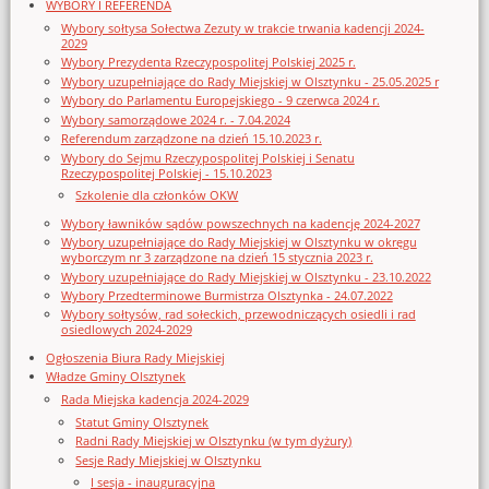
WYBORY I REFERENDA
Wybory sołtysa Sołectwa Zezuty w trakcie trwania kadencji 2024-
2029
Wybory Prezydenta Rzeczypospolitej Polskiej 2025 r.
Wybory uzupełniające do Rady Miejskiej w Olsztynku - 25.05.2025 r
Wybory do Parlamentu Europejskiego - 9 czerwca 2024 r.
Wybory samorządowe 2024 r. - 7.04.2024
Referendum zarządzone na dzień 15.10.2023 r.
Wybory do Sejmu Rzeczypospolitej Polskiej i Senatu
Rzeczypospolitej Polskiej - 15.10.2023
Szkolenie dla członków OKW
Wybory ławników sądów powszechnych na kadencję 2024-2027
Wybory uzupełniające do Rady Miejskiej w Olsztynku w okręgu
wyborczym nr 3 zarządzone na dzień 15 stycznia 2023 r.
Wybory uzupełniające do Rady Miejskiej w Olsztynku - 23.10.2022
Wybory Przedterminowe Burmistrza Olsztynka - 24.07.2022
Wybory sołtysów, rad sołeckich, przewodniczących osiedli i rad
osiedlowych 2024-2029
Ogłoszenia Biura Rady Miejskiej
Władze Gminy Olsztynek
Rada Miejska kadencja 2024-2029
Statut Gminy Olsztynek
Radni Rady Miejskiej w Olsztynku (w tym dyżury)
Sesje Rady Miejskiej w Olsztynku
I sesja - inauguracyjna