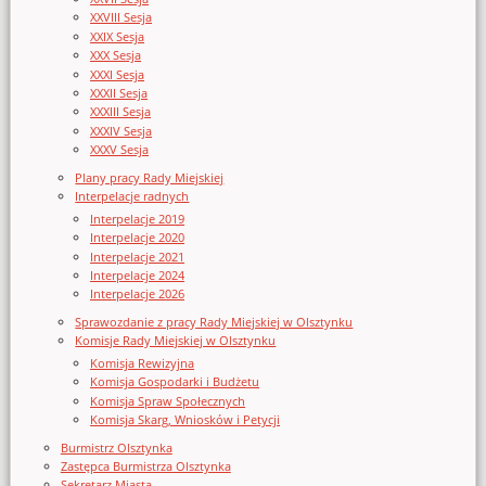
XXVIII Sesja
XXIX Sesja
XXX Sesja
XXXI Sesja
XXXII Sesja
XXXIII Sesja
XXXIV Sesja
XXXV Sesja
Plany pracy Rady Miejskiej
Interpelacje radnych
Interpelacje 2019
Interpelacje 2020
Interpelacje 2021
Interpelacje 2024
Interpelacje 2026
Sprawozdanie z pracy Rady Miejskiej w Olsztynku
Komisje Rady Miejskiej w Olsztynku
Komisja Rewizyjna
Komisja Gospodarki i Budżetu
Komisja Spraw Społecznych
Komisja Skarg, Wniosków i Petycji
Burmistrz Olsztynka
Zastępca Burmistrza Olsztynka
Sekretarz Miasta