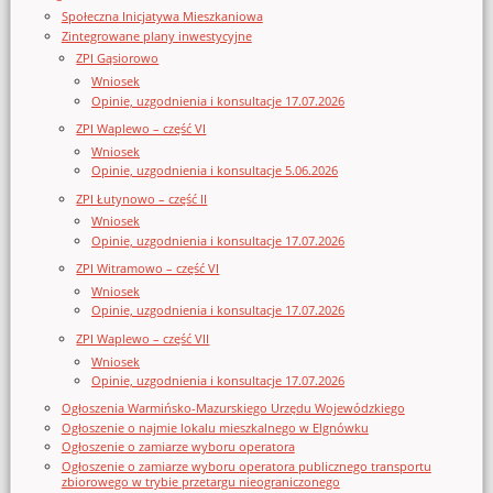
Społeczna Inicjatywa Mieszkaniowa
Zintegrowane plany inwestycyjne
ZPI Gąsiorowo
Wniosek
Opinie, uzgodnienia i konsultacje 17.07.2026
ZPI Waplewo – część VI
Wniosek
Opinie, uzgodnienia i konsultacje 5.06.2026
ZPI Łutynowo – część II
Wniosek
Opinie, uzgodnienia i konsultacje 17.07.2026
ZPI Witramowo – część VI
Wniosek
Opinie, uzgodnienia i konsultacje 17.07.2026
ZPI Waplewo – część VII
Wniosek
Opinie, uzgodnienia i konsultacje 17.07.2026
Ogłoszenia Warmińsko-Mazurskiego Urzędu Wojewódzkiego
Ogłoszenie o najmie lokalu mieszkalnego w Elgnówku
Ogłoszenie o zamiarze wyboru operatora
Ogłoszenie o zamiarze wyboru operatora publicznego transportu
zbiorowego w trybie przetargu nieograniczonego