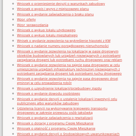
Wniosek o przeniesienie decyzji o warunkach zabudowy
Wniosek o wypis i wyrys z miejscowego planu
Wniosek o wydanie zaświadczenia o braku planu
Wzor_oferty
Wzor_sprawozdania
Wniosek o wykup lokalu użytkowego
Wniosek o wykup lokalu mieszkalnego
Wnisek o wydanie zezwolenia na wykreślenie hipoteki z KW
Wniosek o nadanie numeru porządkowego nieruchomości
Wniosek o wydanie zezwolenia na lokalizację w pasie drogowym
obiektów budowlanych lub urządzeń niezwiązanych z potrzebami
zarządzania drogami lub potrzebami ruchu drogowego oraz reklam
Wniosek o wydanie zezwolenia na zajęcie pasa drogowego w celu
umieszczenia urządzeń infrastruktury technicznej niezwiązanych z
potrzebami zarządzania drogami lub potrzebami ruchu drogowego
Wniosek o wydanie zezwolenia na zajęcie pasa drogowego drogi
gminnej w celu prowadzenia robót
Wniosek o uzgodnienie lokalizacji/przebudowy zjazdu
Wniosek o wydanie dowodu osobistego
Wniosek o wydanie decyzji o ustalenie lokalizacji inwestycji celu
publicznego albo warunków zabudowy
Udzielenia licencji na wykonywanie krajowego transportu
drogowego w zakresie przewozu osób taksówką
Wniosek o wydanie zaświadczenia o rewitalizacji
Wniosek o dotację z programu Ciepłe Mieszkanie
Wniosek o płatność z programu Ciepłe Mieszkanie
Wniosek o wydanie decyzji o środowiskowych uwarunkowaniach