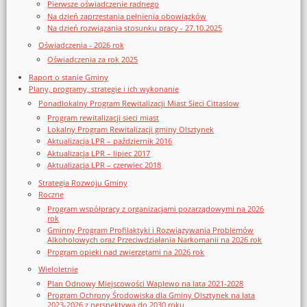
Pierwsze oświadczenie radnego
Na dzień zaprzestania pełnienia obowiązków
Na dzień rozwiązania stosunku pracy - 27.10.2025
Oświadczenia - 2026 rok
Oświadczenia za rok 2025
Raport o stanie Gminy
Plany, programy, strategie i ich wykonanie
Ponadlokalny Program Rewitalizacji Miast Sieci Cittaslow
Program rewitalizacji sieci miast
Lokalny Program Rewitalizacji gminy Olsztynek
Aktualizacja LPR – październik 2016
Aktualizacja LPR – lipiec 2017
Aktualizacja LPR – czerwiec 2018
Strategia Rozwoju Gminy
Roczne
Program współpracy z organizacjami pozarządowymi na 2026
rok
Gminny Program Profilaktyki i Rozwiązywania Problemów
Alkoholowych oraz Przeciwdziałania Narkomanii na 2026 rok
Program opieki nad zwierzętami na 2026 rok
Wieloletnie
Plan Odnowy Miejscowości Waplewo na lata 2021-2028
Program Ochrony Środowiska dla Gminy Olsztynek na lata
2023-2026 z perspektywą do 2030 roku