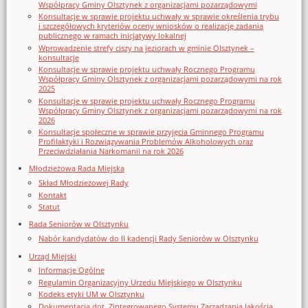
Współpracy Gminy Olsztynek z organizacjami pozarządowymi
Konsultacje w sprawie projektu uchwały w sprawie określenia trybu
i szczegółowych kryteriów oceny wniosków o realizację zadania
publicznego w ramach inicjatywy lokalnej
Wprowadzenie strefy ciszy na jeziorach w gminie Olsztynek –
konsultacje
Konsultacje w sprawie projektu uchwały Rocznego Programu
Współpracy Gminy Olsztynek z organizacjami pozarządowymi na rok
2025
Konsultacje w sprawie projektu uchwały Rocznego Programu
Współpracy Gminy Olsztynek z organizacjami pozarządowymi na rok
2026
Konsultacje społeczne w sprawie przyjęcia Gminnego Programu
Profilaktyki i Rozwiązywania Problemów Alkoholowych oraz
Przeciwdziałania Narkomanii na rok 2026
Młodzieżowa Rada Miejska
Skład Młodzieżowej Rady
Kontakt
Statut
Rada Seniorów w Olsztynku
Nabór kandydatów do II kadencji Rady Seniorów w Olsztynku
Urząd Miejski
Informacje Ogólne
Regulamin Organizacyjny Urzedu Miejskiego w Olsztynku
Kodeks etyki UM w Olsztynku
Dokumentacja dot. Zintegrowanego Systemu Zarządzania Jakością