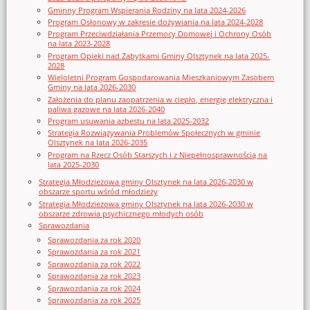
Gminny Program Wspierania Rodziny na lata 2024-2026
Program Osłonowy w zakresie dożywiania na lata 2024-2028
Program Przeciwdziałania Przemocy Domowej i Ochrony Osób
na lata 2023-2028
Program Opieki nad Zabytkami Gminy Olsztynek na lata 2025-
2028
Wieloletni Program Gospodarowania Mieszkaniowym Zasobem
Gminy na lata 2026-2030
Założenia do planu zaopatrzenia w ciepło, energię elektryczna i
paliwa gazowe na lata 2026-2040
Program usuwania azbestu na lata 2025-2032
Strategia Rozwiązywania Problemów Społecznych w gminie
Olsztynek na lata 2026-2035
Program na Rzecz Osób Starszych i z Niepełnosprawnością na
lata 2025-2030
Strategia Młodzieżowa gminy Olsztynek na lata 2026-2030 w
obszarze sportu wśród młodzieży
Strategia Młodzieżowa gminy Olsztynek na lata 2026-2030 w
obszarze zdrowia psychicznego młodych osób
Sprawozdania
Sprawozdania za rok 2020
Sprawozdania za rok 2021
Sprawozdania za rok 2022
Sprawozdania za rok 2023
Sprawozdania za rok 2024
Sprawozdania za rok 2025