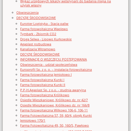
Wykaz urzędowych lekarzy weterynarii do badania mięsa na
użytek własny
Obwieszczenia
DECYZJE ŚRODOWISKOWE
Eurotter Logistyka - Stacja paliw
Farma fotowoltaiczna Waplewo
Tymbark - Zbiornik CO2
Droga Selwa - Lipowo Kurkowskie
Agaplast rozbudowa
Kanalizacja Witramowo
DECYZJE ŚRODOWISKOWE
INFORMACJE O WSZCZĘCIU POSTĘPOWANIA
Obwieszczenia - udział społeczeństwa
Europrofil Sp. z o. o. – instalacja fotowoltaiczna
Farma fotowoltaiczna Jemiołowo I
Farma fotowoltaiczna Kunki I
Farma fotowoltaiczna Kunki II
P.P-H.Agaplast Sp. z o.o. - studnia awaryjna
Farma fotowoltaiczna Królikowo
Osiedle Mieszkaniowe, Królikowo dz. nr 42/7
Osiedle Mieszkaniowe, Królikowo dz. nr 166/8
Farma fotowoltaiczna Wilkowo 106-6, 106-11
Farma Fotowoltaiczna 57, 59, 60/4, obręb Kunki
Jemiołowo 170/1
Farma Fotowoltaiczna 49, 50, 160/5, Pawłowo