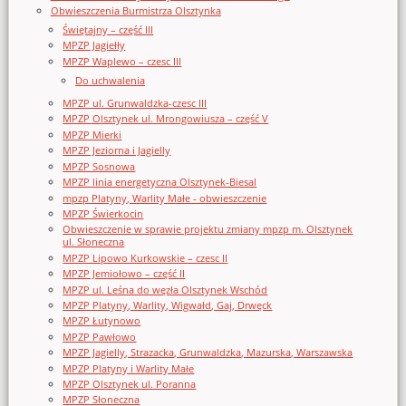
Obwieszczenia Burmistrza Olsztynka
Świętajny – część III
MPZP Jagiełły
MPZP Waplewo – czesc III
Do uchwalenia
MPZP ul. Grunwaldzka-czesc III
MPZP Olsztynek ul. Mrongowiusza – część V
MPZP Mierki
MPZP Jeziorna i Jagielly
MPZP Sosnowa
MPZP linia energetyczna Olsztynek-Biesal
mpzp Platyny, Warlity Małe - obwieszczenie
MPZP Świerkocin
Obwieszczenie w sprawie projektu zmiany mpzp m. Olsztynek
ul. Słoneczna
MPZP Lipowo Kurkowskie – czesc II
MPZP Jemiołowo – część II
MPZP ul. Leśna do węzła Olsztynek Wschód
MPZP Platyny, Warlity, Wigwałd, Gaj, Drwęck
MPZP Łutynowo
MPZP Pawłowo
MPZP Jagielly, Strazacka, Grunwaldzka, Mazurska, Warszawska
MPZP Platyny i Warlity Małe
MPZP Olsztynek ul. Poranna
MPZP Słoneczna