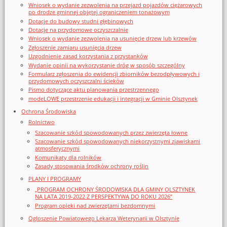
Wniosek o wydanie zezwolenia na przejazd pojazdów ciężarowych
po drodze gminnej objętej ograniczeniem tonażowym
Dotacje do budowy studni głębinowych
Dotacje na przydomowe oczyszczalnie
Wniosek o wydanie zezwolenia na usunięcie drzew lub krzewów
Zgłoszenie zamiaru usunięcia drzew
Uzgodnienie zasad korzystania z przystanków
Wydanie opinii na wykorzystanie dróg w sposób szczególny
Formularz zgłoszenia do ewidencji zbiorników bezodpływowych i
przydomowych oczyszczalni ścieków
Pismo dotyczące aktu planowania przestrzennego
modeLOWE przestrzenie edukacji i integracji w Gminie Olsztynek
Ochrona Środowiska
Rolnictwo
Szacowanie szkód spowodowanych przez zwierzęta łowne
Szacowanie szkód spowodowanych niekorzystnymi zjawiskami
atmosferycznymi
Komunikaty dla rolników
Zasady stosowania środków ochrony roślin
PLANY I PROGRAMY
„PROGRAM OCHRONY ŚRODOWISKA DLA GMINY OLSZTYNEK
NA LATA 2019-2022 Z PERSPEKTYWĄ DO ROKU 2026”
Program opieki nad zwierzętami bezdomnymi
Ogloszenie Powiatowego Lekarza Weterynarii w Olsztynie