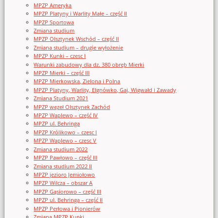
MPZP Ameryka
MPZP Platyny i Warlity Małe – część II
MPZP Sportowa
Zmiana studium
MPZP Olsztynek Wschód – część II
Zmiana studium – drugie wyłożenie
MPZP Kunki – czesc I
Warunki zabudowy dla dz. 380 obręb Mierki
MPZP Mierki – część III
MPZP Mierkowska, Zielona i Polna
MPZP Platyny, Warlity, Elgnówko, Gaj, Wigwałd i Zawady
Zmiana Studium 2021
MPZP węzeł Olsztynek Zachód
MPZP Waplewo – część IV
MPZP ul. Behringa
MPZP Królikowo – czesc I
MPZP Waplewo – czesc V
Zmiana studium 2022
MPZP Pawłowo – część III
Zmiana studium 2022 II
MPZP jezioro Jemiołowo
MPZP Wilcza – obszar A
MPZP Gąsiorowo – część III
MPZP ul. Behringa – część II
MPZP Perłowa i Pionierów
Zmiana MPZP Kunki