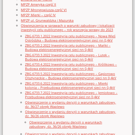
MPZP Ameryka-część II
MPZP Mrongowiusza-część VI
MPZP Mierki – część IV
MPZP ul. Grunwaldzka i Mazurska
Obwieszczenia w sprawach o warunki zabudowy i lokalizacji
inwestycji celu publicznego – rok wszczęcia sprawy do 2023
ZBG.6733.1.2022 Inwestycja celu publicznego – Nowa Wieś
Ostródzka – Budowa elektroenergetycznej sieci nn 0,4kV
ZBG.6733.2.2022 Inwestycja celu publicznego – Mańki –
Budowa elektroenergetycznej sieci nn 0,4kV
ZBG.6733.3.2022 Inwestycja celu publicznego – Lutek –
Budowa elektroenergetycznej sieci nn 0,4kV
ZBG.6733.4.2022 Inwestycja celu publicznego – Królikowo –
Budowa elektroenergetycznej sieci nn 0,4kV
ZBG.6733.5.2022 Inwestycja celu publicznego – Gąsiorowo
Olsztyneckie – Budowa elektroenergetycznej sieci nn 0,4kV
ZBG.6733.6.2022 Inwestycja celu publicznego – Mierki
kolonia – Przebudowa elektroenergetycznej sieci nn 0,4kV
ZBG.6733.7.2022 Inwestycja celu publicznego – Jemiołowo –
Przebudowa elektroenergetycznej sieci nn 0,4kV
Obwieszczenie o wydaniu decyzji o warunkach zabudowy,
dz. 36/27 obręb Waplewo
Obwieszczenie o wydaniu decyzji o warunkach zabudowy,
dz. 36/26 obręb Waplewo
Obwieszczenie o wydaniu decyzji o warunkach
zabudowy, dz. 36/26 obręb Waplewo
Obwieszczenie o wydaniu decyzji o warunkach zabudowy,