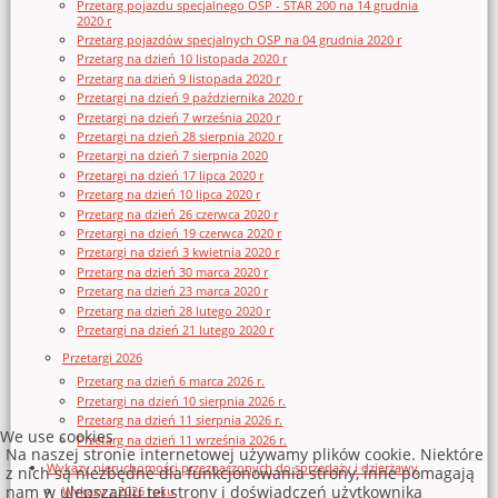
Przetarg pojazdu specjalnego OSP - STAR 200 na 14 grudnia
2020 r
Przetarg pojazdów specjalnych OSP na 04 grudnia 2020 r
Przetarg na dzień 10 listopada 2020 r
Przetarg na dzień 9 listopada 2020 r
Przetargi na dzień 9 października 2020 r
Przetargi na dzień 7 września 2020 r
Przetargi na dzień 28 sierpnia 2020 r
Przetargi na dzień 7 sierpnia 2020
Przetargi na dzień 17 lipca 2020 r
Przetarg na dzień 10 lipca 2020 r
Przetarg na dzień 26 czerwca 2020 r
Przetargi na dzień 19 czerwca 2020 r
Przetargi na dzień 3 kwietnia 2020 r
Przetarg na dzień 30 marca 2020 r
Przetarg na dzień 23 marca 2020 r
Przetarg na dzień 28 lutego 2020 r
Przetargi na dzień 21 lutego 2020 r
Przetargi 2026
Przetarg na dzień 6 marca 2026 r.
Przetargi na dzień 10 sierpnia 2026 r.
Przetarg na dzień 11 sierpnia 2026 r.
We use cookies
Przetarg na dzień 11 września 2026 r.
Na naszej stronie internetowej używamy plików cookie. Niektóre
Wykazy nieruchomości przeznaczonych do sprzedaży i dzierżawy
z nich są niezbędne dla funkcjonowania strony, inne pomagają
nam w ulepszaniu tej strony i doświadczeń użytkownika
Wykazy z 2026 roku