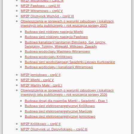
MPZP Witramowo – część IV
MPZP Pawłowo – część IV
MPZP Witramowo – część V
MPZP Olsztynek Wschód – część III
Obwieszczenia w sprawach o warunki zabudowy i lokalizacji
inwestycji celu publicznego – rok wszczęcia sprawy 2025
Budowa sieci niskiego napięcia Mierki
Budowa sieci niskiego napięcia Pawłowo
Budowa kanalizacji sanitarnej Elgnówko, Gaj, Łęciny,
Świętajny, Tolejny, Wigwałd, Wilkowo, Zawady
Budowa wodociągu Waplewo-Witramowo
Budowa wodociągu Królikowo
Budowa sieci wodociągowej Swaderki-Lipowo Kurkowskie
Budowa wodociągu i kanalizacji Witramowo
MPZP Jemiołowo - część II
MPZP Mierki - część V
MPZP Warlity Małe - część I
Obwieszczenia w sprawach o warunki zabudowy i lokalizacji
inwestycji celu publicznego – rok wszczęcia sprawy 2026
Budowa drogi dla rowerów Mierki – Swaderki - Etap 1
Budowa sieci elektroenergetycznej Królikowo
Budowa sieci elektroenergetycznej Marózek
Budowa sieci elektroenergetycznej Jemiołowo
MPZP Królikowo – część II
MPZP Olsztynek ul. Daszyńskiego – część III