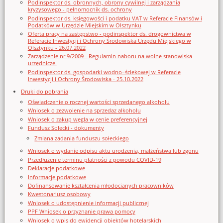
Podinspektor ds. obronnych, obrony cywilnej i zarządzania
kryzysowego - pełnomocnik ds. ochrony
Podinspektor ds. księgowości i podatku VAT w Referacie Finansów i
Podatków w Urzędzie Miejskim w Olsztynku
Oferta pracy na zastępstwo - podinspektor ds. drogownictwa w
Referacie Inwestycji i Ochrony Środowiska Urzędu Miejskiego w
Olsztynku - 26.07.2022
Zarządzenie nr 9/2009 - Regulamin naboru na wolne stanowiska
urzędnicze.
Podinspektor ds. gospodarki wodno–ściekowej w Referacie
Inwestycji i Ochrony Środowiska - 25.10.2022
Druki do pobrania
Oświadczenie o rocznej wartości sprzedanego alkoholu
Wniosek o zezwolenie na sprzedaz alkoholu
Wniosek o zakup węgla w cenie preferencyjnej
Fundusz Sołecki - dokumenty
Zmiana zadania funduszu sołeckiego
Wniosek o wydanie odpisu aktu urodzenia, małżeństwa lub zgonu
Przedłużenie terminu płatności z powodu COVID-19
Deklaracje podatkowe
Informacje podatkowe
Dofinansowanie kształcenia młodocianych pracowników
Kwestonariusz osobowy
Wniosek o udostępnienie informacji publicznej
PPF Wniosek o przyznanie prawa pomocy
Wniosek o wpis do ewidencji obiektów hotelarskich