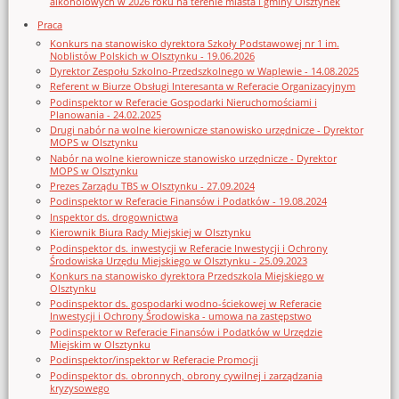
alkoholowych w 2026 roku na terenie miasta i gminy Olsztynek
Praca
Konkurs na stanowisko dyrektora Szkoły Podstawowej nr 1 im.
Noblistów Polskich w Olsztynku - 19.06.2026
Dyrektor Zespołu Szkolno-Przedszkolnego w Waplewie - 14.08.2025
Referent w Biurze Obsługi Interesanta w Referacie Organizacyjnym
Podinspektor w Referacie Gospodarki Nieruchomościami i
Planowania - 24.02.2025
Drugi nabór na wolne kierownicze stanowisko urzędnicze - Dyrektor
MOPS w Olsztynku
Nabór na wolne kierownicze stanowisko urzędnicze - Dyrektor
MOPS w Olsztynku
Prezes Zarządu TBS w Olsztynku - 27.09.2024
Podinspektor w Referacie Finansów i Podatków - 19.08.2024
Inspektor ds. drogownictwa
Kierownik Biura Rady Miejskiej w Olsztynku
Podinspektor ds. inwestycji w Referacie Inwestycji i Ochrony
Środowiska Urzędu Miejskiego w Olsztynku - 25.09.2023
Konkurs na stanowisko dyrektora Przedszkola Miejskiego w
Olsztynku
Podinspektor ds. gospodarki wodno-ściekowej w Referacie
Inwestycji i Ochrony Środowiska - umowa na zastępstwo
Podinspektor w Referacie Finansów i Podatków w Urzędzie
Miejskim w Olsztynku
Podinspektor/inspektor w Referacie Promocji
Podinspektor ds. obronnych, obrony cywilnej i zarządzania
kryzysowego