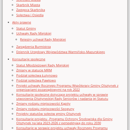
Skarbnik Miasta
Zastępca Skarbnika
Sołectwa i Osiedla
Akty prawne
Statut Gminy
Uchwały Rady Miejskiej
Rejestry uchwał Rady Miejskiej
Zarządzenia Burmistrza
Dziennik Urzędowy Województwa Warmińsko-Mazurskiego
Konsultacje społeczne
Statut Młodzieżowej Rady Miejskiej
Zmiany w statucie MRM
Podział sołectwa Łutynowo
Podział sołectwa Pawłowo
Projekt uchwały Rocznego Programu Współpracy Gminy Olsztynek z
organizacjami pozarządowymi na rok 2022
Konsultacje społeczne dotyczące projektu uchwały w sprawie
utworzenia Olsztyneckiej Rady Seniorów i nadania jej Statutu
Zmiany rodzaju miejscowości Kąpity
Zmiany rodzaju miejscowości Spoguny
Projekty statutów sołectw gminy Olsztynek
Konsultacje projektu „Programu Ochrony Środowiska dla Gminy
Olsztynek na lata 2023-2026 z perspektywą do roku 2030
Konsultacje w sprawie projektu uchwały Rocznego Programu