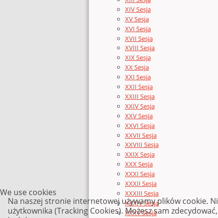
XIV Sesja
XV Sesja
XVI Sesja
XVII Sesja
XVIII Sesja
XIX Sesja
XX Sesja
XXI Sesja
XXII Sesja
XXIII Sesja
XXIV Sesja
XXV Sesja
XXVI Sesja
XXVII Sesja
XXVIII Sesja
XXIX Sesja
XXX Sesja
XXXI Sesja
XXXII Sesja
We use cookies
XXXIII Sesja
Na naszej stronie internetowej używamy plików cookie. N
XXXIV Sesja
użytkownika (Tracking Cookies). Możesz sam zdecydować, c
XXXV Sesja