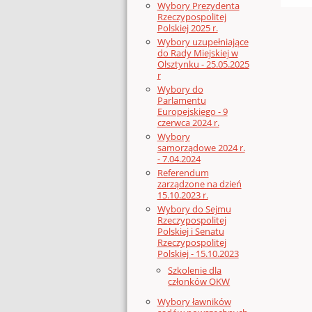
Wybory Prezydenta
Rzeczypospolitej
Polskiej 2025 r.
Wybory uzupełniające
do Rady Miejskiej w
Olsztynku - 25.05.2025
r
Wybory do
Parlamentu
Europejskiego - 9
czerwca 2024 r.
Wybory
samorządowe 2024 r.
- 7.04.2024
Referendum
zarządzone na dzień
15.10.2023 r.
Wybory do Sejmu
Rzeczypospolitej
Polskiej i Senatu
Rzeczypospolitej
Polskiej - 15.10.2023
Szkolenie dla
członków OKW
Wybory ławników