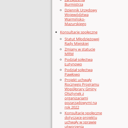
Burmistrza
Dziennik Urzędowy
Województwa
Warmińsko-
Mazurskiego
Konsultacje społeczne
Statut Młodzieżowej
Rady Miejskiej
Zmiany w statucie
MRM
Podział sołectwa
Łutynowo
Podział sołectwa
Pawłowo
Projekt uchwały
Rocznego Programu
Współpracy Gminy
Olsztynek z
organizacjami
pozarządowymi na
rok 2022
Konsultacje społeczne
dotyczące projektu
uchwały w sprawie
utworzenia