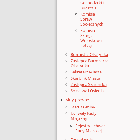
Gospodarki i
Budżetu
Komisja
Spraw
Społecznych
Komisja
Skarg,
Wniosków i
Petycji
Burmistrz Olsztynka
Zastępca Burmistrza
Olsztynka
Sekretarz Miasta
Skarbnik Miasta
Zastępca Skarbnika
Sołectwa i Osiedla
Akty prawne
Statut Gminy
Uchwały Rady
Miejskiej
Rejestry uchwał
Rady Miejskiej
Zarządzenia