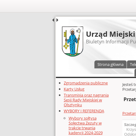
UDOSTĘPNIJ
Urząd Miejski
Biuletyn Informacji Pu
Menu główne
Strona główna
Tel
Dodatkowe zasoby (lewa kolumn
Zgromadzenia publiczne
Głównej 
Jesteś 
Karty Usług
Przetar
Transmisja oraz nagrania
Przet
Sesji Rady Miejskiej w
Olsztynku
WYBORY I REFERENDA
Przetar
Wybory sołtysa
Sołectwa Zezuty w
Szcze
trakcie trwania
Krzys
kadencji 2024-2029
Odsłon