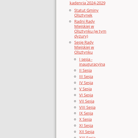
kadencja 2024-2029
Statut Gminy
Olsztynek
Radni Rady
Miejskiej w
Olsztynku (w tym
dyżury)
Sesje Rady
Miejskiej w
Olsztynku
I sesja -
inauguracyjna
II Sesja
III Sesja
IV Sesja
V Sesja
VI Sesja
VII Sesja
VIII Sesja
IX Sesja
X Sesja
XI Sesja
XII Sesja
XIII Sesja