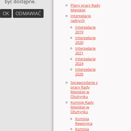
być dostępne.
Plany pracy Rady
Miejskiej
OK
ODMAWIAĆ
Interpelacje
radnych
Interpelacje
2019
Interpelacje
2020
Interpelacje
2021
Interpelacje
2024
Interpelacje
2026
Sprawozdanie z
pracy Rady
Miejskiej w
Olsztynku
Komisje Rady
Miejskiej w
Olsztynku
Komisja
Rewizyjna
Komisja