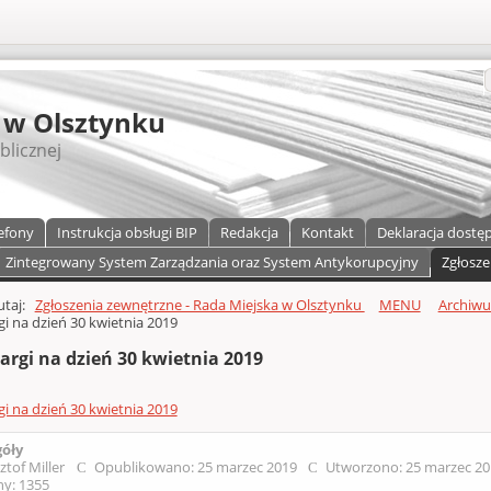
S
 w Olsztynku
blicznej
efony
Instrukcja obsługi BIP
Redakcja
Kontakt
Deklaracja dostę
Zintegrowany System Zarządzania oraz System Antykorupcyjny
Zgłosze
a)
zawartości
tutaj:
Zgłoszenia zewnętrzne - Rada Miejska w Olsztynku
MENU
Archiw
gi na dzień 30 kwietnia 2019
argi na dzień 30 kwietnia 2019
gi na dzień 30 kwietnia 2019
góły
ztof Miller
Opublikowano: 25 marzec 2019
Utworzono: 25 marzec 2
y: 1355