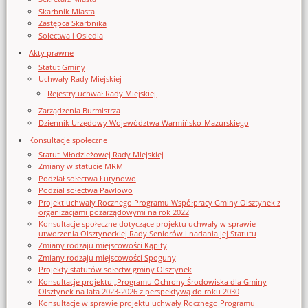
Skarbnik Miasta
Zastępca Skarbnika
Sołectwa i Osiedla
Akty prawne
Statut Gminy
Uchwały Rady Miejskiej
Rejestry uchwał Rady Miejskiej
Zarządzenia Burmistrza
Dziennik Urzędowy Województwa Warmińsko-Mazurskiego
Konsultacje społeczne
Statut Młodzieżowej Rady Miejskiej
Zmiany w statucie MRM
Podział sołectwa Łutynowo
Podział sołectwa Pawłowo
Projekt uchwały Rocznego Programu Współpracy Gminy Olsztynek z
organizacjami pozarządowymi na rok 2022
Konsultacje społeczne dotyczące projektu uchwały w sprawie
utworzenia Olsztyneckiej Rady Seniorów i nadania jej Statutu
Zmiany rodzaju miejscowości Kąpity
Zmiany rodzaju miejscowości Spoguny
Projekty statutów sołectw gminy Olsztynek
Konsultacje projektu „Programu Ochrony Środowiska dla Gminy
Olsztynek na lata 2023-2026 z perspektywą do roku 2030
Konsultacje w sprawie projektu uchwały Rocznego Programu