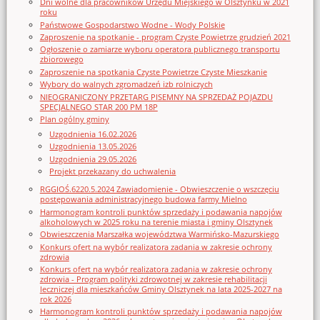
Dni wolne dla pracowników Urzędu Miejskiego w Olsztynku w 2021
roku
Państwowe Gospodarstwo Wodne - Wody Polskie
Zaproszenie na spotkanie - program Czyste Powietrze grudzień 2021
Ogłoszenie o zamiarze wyboru operatora publicznego transportu
zbiorowego
Zaproszenie na spotkania Czyste Powietrze Czyste Mieszkanie
Wybory do walnych zgromadzeń izb rolniczych
NIEOGRANICZONY PRZETARG PISEMNY NA SPRZEDAŻ POJAZDU
SPECJALNEGO STAR 200 PM 18P
Plan ogólny gminy
Uzgodnienia 16.02.2026
Uzgodnienia 13.05.2026
Uzgodnienia 29.05.2026
Projekt przekazany do uchwalenia
RGGIOŚ.6220.5.2024 Zawiadomienie - Obwieszczenie o wszczęciu
postępowania administracyjnego budowa farmy Mielno
Harmonogram kontroli punktów sprzedaży i podawania napojów
alkoholowych w 2025 roku na terenie miasta i gminy Olsztynek
Obwieszczenia Marszałka województwa Warmińsko-Mazurskiego
Konkurs ofert na wybór realizatora zadania w zakresie ochrony
zdrowia
Konkurs ofert na wybór realizatora zadania w zakresie ochrony
zdrowia - Program polityki zdrowotnej w zakresie rehabilitacji
leczniczej dla mieszkańców Gminy Olsztynek na lata 2025-2027 na
rok 2026
Harmonogram kontroli punktów sprzedaży i podawania napojów