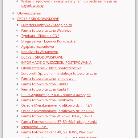
Wykaz urzędowych lekarzy weterynarii do badania mięsa na
użytek własny
Obwieszczenia
DECYZJE ŚRODOWISKOWE
Eurotter Logistyka - Stacja paliw
Farma fotowoltaiczna Waplewo
Tymbark - Zbiornik CO2
Droga Selwa - Lipowo Kurkowskie
Agaplast rozbudowa
Kanalizacja Witramowo
DECYZJE ŚRODOWISKOWE
INFORMACJE O WSZCZĘCIU POSTĘPOWANIA
Obwieszczenia - udział społeczeństwa
Europrofil Sp. z o. o. – instalacja fotowoltaiczna
Farma fotowoltaiczna Jemiołowo I
Farma fotowoltaiczna Kunki I
Farma fotowoltaiczna Kunki II
P.P-H.Agaplast Sp. z o.o. - studnia awaryjna
Farma fotowoltaiczna Królikowo
Osiedle Mieszkaniowe, Królikowo dz. nr 42/7
Osiedle Mieszkaniowe, Królikowo dz. nr 166/8
Farma fotowoltaiczna Wilkowo 106-6, 106-11
Farma Fotowoltaiczna 57, 59, 60/4, obręb Kunki
Jemiołowo 170/1
Farma Fotowoltaiczna 49, 50, 160/5, Pawłowo