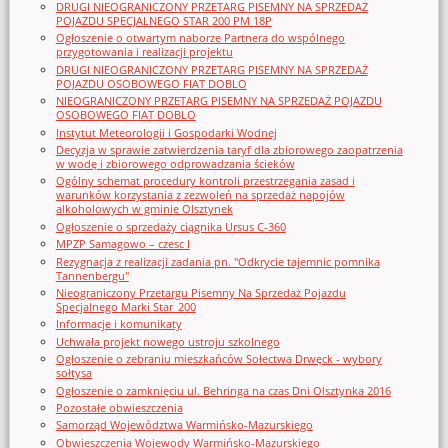
DRUGI NIEOGRANICZONY PRZETARG PISEMNY NA SPRZEDAŻ
POJAZDU SPECJALNEGO STAR 200 PM 18P
Ogłoszenie o otwartym naborze Partnera do wspólnego
przygotowania i realizacji projektu
DRUGI NIEOGRANICZONY PRZETARG PISEMNY NA SPRZEDAŻ
POJAZDU OSOBOWEGO FIAT DOBLO
NIEOGRANICZONY PRZETARG PISEMNY NA SPRZEDAŻ POJAZDU
OSOBOWEGO FIAT DOBLO
Instytut Meteorologii i Gospodarki Wodnej
Decyzja w sprawie zatwierdzenia taryf dla zbiorowego zaopatrzenia
w wodę i zbiorowego odprowadzania ścieków
Ogólny schemat procedury kontroli przestrzegania zasad i
warunków korzystania z zezwoleń na sprzedaż napojów
alkoholowych w gminie Olsztynek
Ogłoszenie o sprzedaży ciągnika Ursus C-360
MPZP Samagowo – czesc I
Rezygnacja z realizacji zadania pn. "Odkrycie tajemnic pomnika
Tannenbergu"
Nieograniczony Przetargu Pisemny Na Sprzedaż Pojazdu
Specjalnego Marki Star_200
Informacje i komunikaty
Uchwała projekt nowego ustroju szkolnego
Ogłoszenie o zebraniu mieszkańców Sołectwa Drwęck - wybory
sołtysa
Ogłoszenie o zamknięciu ul. Behringa na czas Dni Olsztynka 2016
Pozostałe obwieszczenia
Samorząd Województwa Warmińsko-Mazurskiego
Obwieszczenia Wojewody Warmińsko-Mazurskiego