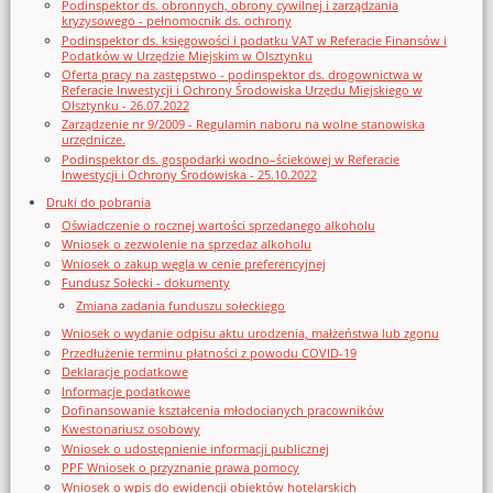
Podinspektor ds. obronnych, obrony cywilnej i zarządzania
kryzysowego - pełnomocnik ds. ochrony
Podinspektor ds. księgowości i podatku VAT w Referacie Finansów i
Podatków w Urzędzie Miejskim w Olsztynku
Oferta pracy na zastępstwo - podinspektor ds. drogownictwa w
Referacie Inwestycji i Ochrony Środowiska Urzędu Miejskiego w
Olsztynku - 26.07.2022
Zarządzenie nr 9/2009 - Regulamin naboru na wolne stanowiska
urzędnicze.
Podinspektor ds. gospodarki wodno–ściekowej w Referacie
Inwestycji i Ochrony Środowiska - 25.10.2022
Druki do pobrania
Oświadczenie o rocznej wartości sprzedanego alkoholu
Wniosek o zezwolenie na sprzedaz alkoholu
Wniosek o zakup węgla w cenie preferencyjnej
Fundusz Sołecki - dokumenty
Zmiana zadania funduszu sołeckiego
Wniosek o wydanie odpisu aktu urodzenia, małżeństwa lub zgonu
Przedłużenie terminu płatności z powodu COVID-19
Deklaracje podatkowe
Informacje podatkowe
Dofinansowanie kształcenia młodocianych pracowników
Kwestonariusz osobowy
Wniosek o udostępnienie informacji publicznej
PPF Wniosek o przyznanie prawa pomocy
Wniosek o wpis do ewidencji obiektów hotelarskich