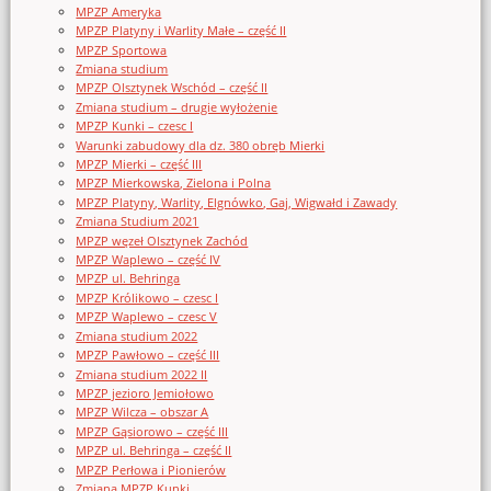
MPZP Ameryka
MPZP Platyny i Warlity Małe – część II
MPZP Sportowa
Zmiana studium
MPZP Olsztynek Wschód – część II
Zmiana studium – drugie wyłożenie
MPZP Kunki – czesc I
Warunki zabudowy dla dz. 380 obręb Mierki
MPZP Mierki – część III
MPZP Mierkowska, Zielona i Polna
MPZP Platyny, Warlity, Elgnówko, Gaj, Wigwałd i Zawady
Zmiana Studium 2021
MPZP węzeł Olsztynek Zachód
MPZP Waplewo – część IV
MPZP ul. Behringa
MPZP Królikowo – czesc I
MPZP Waplewo – czesc V
Zmiana studium 2022
MPZP Pawłowo – część III
Zmiana studium 2022 II
MPZP jezioro Jemiołowo
MPZP Wilcza – obszar A
MPZP Gąsiorowo – część III
MPZP ul. Behringa – część II
MPZP Perłowa i Pionierów
Zmiana MPZP Kunki