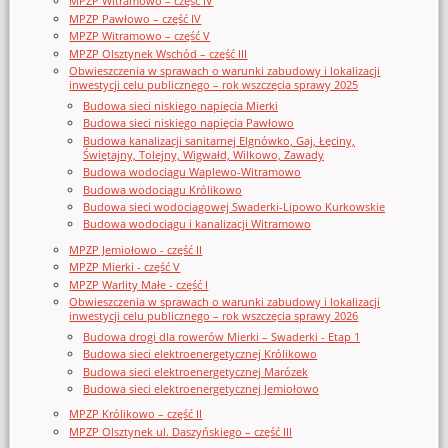
MPZP Witramowo – część IV
MPZP Pawłowo – część IV
MPZP Witramowo – część V
MPZP Olsztynek Wschód – część III
Obwieszczenia w sprawach o warunki zabudowy i lokalizacji
inwestycji celu publicznego – rok wszczęcia sprawy 2025
Budowa sieci niskiego napięcia Mierki
Budowa sieci niskiego napięcia Pawłowo
Budowa kanalizacji sanitarnej Elgnówko, Gaj, Łęciny,
Świętajny, Tolejny, Wigwałd, Wilkowo, Zawady
Budowa wodociągu Waplewo-Witramowo
Budowa wodociągu Królikowo
Budowa sieci wodociągowej Swaderki-Lipowo Kurkowskie
Budowa wodociągu i kanalizacji Witramowo
MPZP Jemiołowo - część II
MPZP Mierki - część V
MPZP Warlity Małe - część I
Obwieszczenia w sprawach o warunki zabudowy i lokalizacji
inwestycji celu publicznego – rok wszczęcia sprawy 2026
Budowa drogi dla rowerów Mierki – Swaderki - Etap 1
Budowa sieci elektroenergetycznej Królikowo
Budowa sieci elektroenergetycznej Marózek
Budowa sieci elektroenergetycznej Jemiołowo
MPZP Królikowo – część II
MPZP Olsztynek ul. Daszyńskiego – część III