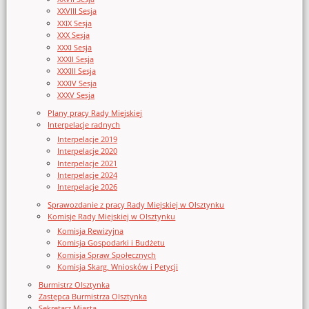
XXVIII Sesja
XXIX Sesja
XXX Sesja
XXXI Sesja
XXXII Sesja
XXXIII Sesja
XXXIV Sesja
XXXV Sesja
Plany pracy Rady Miejskiej
Interpelacje radnych
Interpelacje 2019
Interpelacje 2020
Interpelacje 2021
Interpelacje 2024
Interpelacje 2026
Sprawozdanie z pracy Rady Miejskiej w Olsztynku
Komisje Rady Miejskiej w Olsztynku
Komisja Rewizyjna
Komisja Gospodarki i Budżetu
Komisja Spraw Społecznych
Komisja Skarg, Wniosków i Petycji
Burmistrz Olsztynka
Zastępca Burmistrza Olsztynka
Sekretarz Miasta