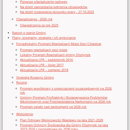
Pierwsze oświadczenie radnego
Na dzień zaprzestania pełnienia obowiązków
Na dzień rozwiązania stosunku pracy - 27.10.2025
Oświadczenia - 2026 rok
Oświadczenia za rok 2025
Raport o stanie Gminy
Plany, programy, strategie i ich wykonanie
Ponadlokalny Program Rewitalizacji Miast Sieci Cittaslow
Program rewitalizacji sieci miast
Lokalny Program Rewitalizacji gminy Olsztynek
Aktualizacja LPR – październik 2016
Aktualizacja LPR – lipiec 2017
Aktualizacja LPR – czerwiec 2018
Strategia Rozwoju Gminy
Roczne
Program współpracy z organizacjami pozarządowymi na 2026
rok
Gminny Program Profilaktyki i Rozwiązywania Problemów
Alkoholowych oraz Przeciwdziałania Narkomanii na 2026 rok
Program opieki nad zwierzętami na 2026 rok
Wieloletnie
Plan Odnowy Miejscowości Waplewo na lata 2021-2028
Program Ochrony Środowiska dla Gminy Olsztynek na lata
2023-2026 z perspektywą do 2030 roku