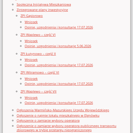
Społeczna Inicjatywa Mieszkaniowa
Zintegrowane plany inwestycyjne
ZPI Gąsiorowo
Wniosek
Opinie, uzgodnienia i konsultacje 17.07.2026
ZPI Waplewo – część VI
Wniosek
Opinie, uzgodnienia i konsultacje 5.06.2026
ZPI Łutynowo – część II
Wniosek
Opinie, uzgodnienia i konsultacje 17.07.2026
ZPI Witramowo – część VI
Wniosek
Opinie, uzgodnienia i konsultacje 17.07.2026
ZPI Waplewo – część VII
Wniosek
Opinie, uzgodnienia i konsultacje 17.07.2026
Ogłoszenia Warmińsko-Mazurskiego Urzędu Wojewódzkiego
Ogłoszenie o najmie lokalu mieszkalnego w Elgnówku
Ogłoszenie o zamiarze wyboru operatora
Ogłoszenie o zamiarze wyboru operatora publicznego transportu
zbiorowego w trybie przetargu nieograniczonego