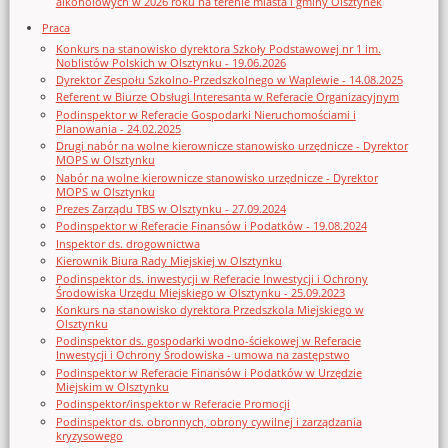
alkoholowych w 2026 roku na terenie miasta i gminy Olsztynek
Praca
Konkurs na stanowisko dyrektora Szkoły Podstawowej nr 1 im.
Noblistów Polskich w Olsztynku - 19.06.2026
Dyrektor Zespołu Szkolno-Przedszkolnego w Waplewie - 14.08.2025
Referent w Biurze Obsługi Interesanta w Referacie Organizacyjnym
Podinspektor w Referacie Gospodarki Nieruchomościami i
Planowania - 24.02.2025
Drugi nabór na wolne kierownicze stanowisko urzędnicze - Dyrektor
MOPS w Olsztynku
Nabór na wolne kierownicze stanowisko urzędnicze - Dyrektor
MOPS w Olsztynku
Prezes Zarządu TBS w Olsztynku - 27.09.2024
Podinspektor w Referacie Finansów i Podatków - 19.08.2024
Inspektor ds. drogownictwa
Kierownik Biura Rady Miejskiej w Olsztynku
Podinspektor ds. inwestycji w Referacie Inwestycji i Ochrony
Środowiska Urzędu Miejskiego w Olsztynku - 25.09.2023
Konkurs na stanowisko dyrektora Przedszkola Miejskiego w
Olsztynku
Podinspektor ds. gospodarki wodno-ściekowej w Referacie
Inwestycji i Ochrony Środowiska - umowa na zastępstwo
Podinspektor w Referacie Finansów i Podatków w Urzędzie
Miejskim w Olsztynku
Podinspektor/inspektor w Referacie Promocji
Podinspektor ds. obronnych, obrony cywilnej i zarządzania
kryzysowego