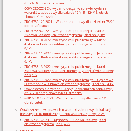
dz. 73/10 obręb Królikowo
OBWIESZCZENIE o wydaniu decyzji w sprawie wydania
warunków zabudowy dla działek 124/15 i 124/16, obręb
Lipowo Kurkowskie
ZBG.6730.129.2021 – Warunki zabudowy dla działki nr 73/24
obręb Królikowo
ZBG.6733.9.2022 Inwestycja celu publicznego – Ząbie –
Budowa kablowej elektroenergetycznej sieci nn 0,4kV
ZBG.6733.10.2022 Inwestycja celu publicznego – Mierki
(kolonia)– Budowa kablowej elektroenergetycznej sieci nn
0,4kV
ZBG.6733.11.2022 Inwestycja celu publicznego – Jemiołowo
(kolonia) – Budowa kablowej elektroenergetycznej sieci nn
0,4kV
ZBG.6733.13.2022 Inwestycja celu publicznego – Kurki –
Budowa kablowej sieci elektroenergetycznej oświetleniowej
nn 0,4kV
ZBG.6733.17.2022 Inwestycja celu publicznego – Gąsiorowo
Olsztyneckie – Budowa elektroenergetycznej sieci nn 0,4 kV
Obwieszczenie o wydaniu decyzji o warunkach zabudowy,
dz. 41/10 obręb Nowa Wieś Ostródzka
GNP.6730.185.2023 - Warunki zabudowy dla działki 1/13
obręb Lutek
Obwieszczenia w sprawach o warunki zabudowy i lokalizacji
inwestycji celu publicznego – rok wszczęcia sprawy 2024
ZBG.6733.1.2024 – Łutynowo – Budowa kablowej sieci
elektroenergetycznej nn 0,4 kV