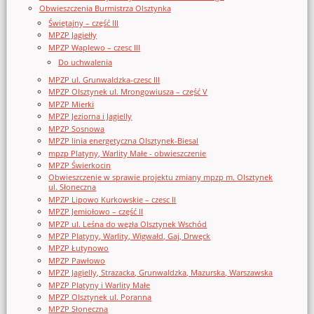
Obwieszczenia Burmistrza Olsztynka
Świętajny – część III
MPZP Jagiełły
MPZP Waplewo – czesc III
Do uchwalenia
MPZP ul. Grunwaldzka-czesc III
MPZP Olsztynek ul. Mrongowiusza – część V
MPZP Mierki
MPZP Jeziorna i Jagielly
MPZP Sosnowa
MPZP linia energetyczna Olsztynek-Biesal
mpzp Platyny, Warlity Małe - obwieszczenie
MPZP Świerkocin
Obwieszczenie w sprawie projektu zmiany mpzp m. Olsztynek
ul. Słoneczna
MPZP Lipowo Kurkowskie – czesc II
MPZP Jemiołowo – część II
MPZP ul. Leśna do węzła Olsztynek Wschód
MPZP Platyny, Warlity, Wigwałd, Gaj, Drwęck
MPZP Łutynowo
MPZP Pawłowo
MPZP Jagielly, Strazacka, Grunwaldzka, Mazurska, Warszawska
MPZP Platyny i Warlity Małe
MPZP Olsztynek ul. Poranna
MPZP Słoneczna