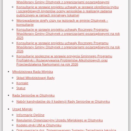
Współpracy Gminy Olsztynek z organizacjami pozarządowymi
Konsultacje w sprawie projektu uchwały w sprawie określenia trybu
i szczegółowych kryteriów oceny wniosków o realizację zadania
publicznego w ramach inicjatywy lokalnej
Wprowadzenie strefy ciszy na jeziorach w gminie Olsztynek –
konsultacje
Konsultacje w sprawie projektu uchwały Rocznego Programu
Współpracy Gminy Olsztynek z organizacjami pozarządowymi na rok
2025
Konsultacje w sprawie projektu uchwały Rocznego Programu
Współpracy Gminy Olsztynek z organizacjami pozarządowymi na rok
2026
Konsultacje społeczne w sprawie przyjęcia Gminnego Programu
Profilaktyki i Rozwiązywania Problemów Alkoholowych oraz
Przeciwdziałania Narkomanii na rok 2026
Młodzieżowa Rada Miejska
Skład Młodzieżowej Rady
Kontakt
Statut
Rada Seniorów w Olsztynku
Nabór kandydatów do II kadencji Rady Seniorów w Olsztynku
Urząd Miejski
Informacje Ogólne
Regulamin Organizacyjny Urzedu Miejskiego w Olsztynku
Kodeks etyki UM w Olsztynku
Dokumentacja dot. Zintegrowanego Systemu Zarządzania Jakością