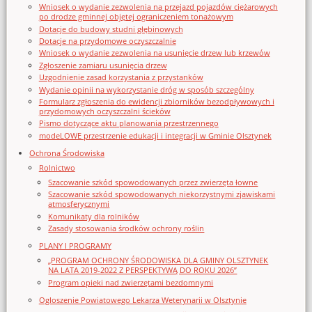
Wniosek o wydanie zezwolenia na przejazd pojazdów ciężarowych
po drodze gminnej objętej ograniczeniem tonażowym
Dotacje do budowy studni głębinowych
Dotacje na przydomowe oczyszczalnie
Wniosek o wydanie zezwolenia na usunięcie drzew lub krzewów
Zgłoszenie zamiaru usunięcia drzew
Uzgodnienie zasad korzystania z przystanków
Wydanie opinii na wykorzystanie dróg w sposób szczególny
Formularz zgłoszenia do ewidencji zbiorników bezodpływowych i
przydomowych oczyszczalni ścieków
Pismo dotyczące aktu planowania przestrzennego
modeLOWE przestrzenie edukacji i integracji w Gminie Olsztynek
Ochrona Środowiska
Rolnictwo
Szacowanie szkód spowodowanych przez zwierzęta łowne
Szacowanie szkód spowodowanych niekorzystnymi zjawiskami
atmosferycznymi
Komunikaty dla rolników
Zasady stosowania środków ochrony roślin
PLANY I PROGRAMY
„PROGRAM OCHRONY ŚRODOWISKA DLA GMINY OLSZTYNEK
NA LATA 2019-2022 Z PERSPEKTYWĄ DO ROKU 2026”
Program opieki nad zwierzętami bezdomnymi
Ogloszenie Powiatowego Lekarza Weterynarii w Olsztynie