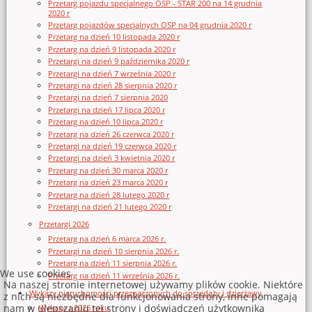
Przetarg pojazdu specjalnego OSP - STAR 200 na 14 grudnia
2020 r
Przetarg pojazdów specjalnych OSP na 04 grudnia 2020 r
Przetarg na dzień 10 listopada 2020 r
Przetarg na dzień 9 listopada 2020 r
Przetargi na dzień 9 października 2020 r
Przetargi na dzień 7 września 2020 r
Przetargi na dzień 28 sierpnia 2020 r
Przetargi na dzień 7 sierpnia 2020
Przetargi na dzień 17 lipca 2020 r
Przetarg na dzień 10 lipca 2020 r
Przetarg na dzień 26 czerwca 2020 r
Przetargi na dzień 19 czerwca 2020 r
Przetargi na dzień 3 kwietnia 2020 r
Przetarg na dzień 30 marca 2020 r
Przetarg na dzień 23 marca 2020 r
Przetarg na dzień 28 lutego 2020 r
Przetargi na dzień 21 lutego 2020 r
Przetargi 2026
Przetarg na dzień 6 marca 2026 r.
Przetargi na dzień 10 sierpnia 2026 r.
Przetarg na dzień 11 sierpnia 2026 r.
We use cookies
Przetarg na dzień 11 września 2026 r.
Na naszej stronie internetowej używamy plików cookie. Niektóre
Wykazy nieruchomości przeznaczonych do sprzedaży i dzierżawy
z nich są niezbędne dla funkcjonowania strony, inne pomagają
nam w ulepszaniu tej strony i doświadczeń użytkownika
Wykazy z 2026 roku