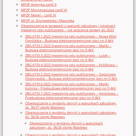
MPZP Ameryka-część II
MPZP Mrongowiusza-część VI
MPZP Mierki – część IV
MPZP ul. Grunwaldzka i Mazurska
Obwieszczenia w sprawach o warunki zabudowy i lokalizacji
inwestycji celu publicznego – rok wszczęcia sprawy do 2023
ZBG.6733.1.2022 Inwestycja celu publicznego – Nowa Wieś
Ostródzka – Budowa elektroenergetycznej sieci nn 0,4kV
ZBG.6733.2.2022 Inwestycja celu publicznego – Mańki –
Budowa elektroenergetycznej sieci nn 0,4kV
ZBG.6733.3.2022 Inwestycja celu publicznego – Lutek –
Budowa elektroenergetycznej sieci nn 0,4kV
ZBG.6733.4.2022 Inwestycja celu publicznego – Królikowo –
Budowa elektroenergetycznej sieci nn 0,4kV
ZBG.6733.5.2022 Inwestycja celu publicznego – Gąsiorowo
Olsztyneckie – Budowa elektroenergetycznej sieci nn 0,4kV
ZBG.6733.6.2022 Inwestycja celu publicznego – Mierki
kolonia – Przebudowa elektroenergetycznej sieci nn 0,4kV
ZBG.6733.7.2022 Inwestycja celu publicznego – Jemiołowo –
Przebudowa elektroenergetycznej sieci nn 0,4kV
Obwieszczenie o wydaniu decyzji o warunkach zabudowy,
dz. 36/27 obręb Waplewo
Obwieszczenie o wydaniu decyzji o warunkach zabudowy,
dz. 36/26 obręb Waplewo
Obwieszczenie o wydaniu decyzji o warunkach
zabudowy, dz. 36/26 obręb Waplewo
Obwieszczenie o wydaniu decyzji o warunkach zabudowy,