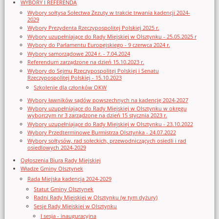
WYBORY I REFERENDA
Wybory sołtysa Sołectwa Zezuty w trakcie trwania kadencji 2024-
2029
Wybory Prezydenta Rzeczypospolitej Polskiej 2025 r.
Wybory uzupełniające do Rady Miejskiej w Olsztynku - 25.05.2025 r
Wybory do Parlamentu Europejskiego - 9 czerwca 2024 r.
Wybory samorządowe 2024 r. - 7.04.2024
Referendum zarządzone na dzień 15.10.2023 r.
Wybory do Sejmu Rzeczypospolitej Polskiej i Senatu
Rzeczypospolitej Polskiej - 15.10.2023
Szkolenie dla członków OKW
Wybory ławników sądów powszechnych na kadencję 2024-2027
Wybory uzupełniające do Rady Miejskiej w Olsztynku w okręgu
wyborczym nr 3 zarządzone na dzień 15 stycznia 2023 r.
Wybory uzupełniające do Rady Miejskiej w Olsztynku - 23.10.2022
Wybory Przedterminowe Burmistrza Olsztynka - 24.07.2022
Wybory sołtysów, rad sołeckich, przewodniczących osiedli i rad
osiedlowych 2024-2029
Ogłoszenia Biura Rady Miejskiej
Władze Gminy Olsztynek
Rada Miejska kadencja 2024-2029
Statut Gminy Olsztynek
Radni Rady Miejskiej w Olsztynku (w tym dyżury)
Sesje Rady Miejskiej w Olsztynku
I sesja - inauguracyjna