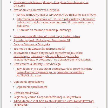
Obwieszczenia Samorządowego Kolegium Odwoławczego w
Olsztynie
Zawiadomienia Burmistrza Olsztynka
WYKAZ NIERUCHOMOŚCI WPISANYCH DO REJESTRU ZABYTKÓW.
Informacja na podstawie art. 37 ust. 1 pkt 2 ustawy o finansach
publicznych - m.in. wykonanie budżetu JST umorzenia pomoc
publiczna.
II Konkurs na realizację zadania publicznego
Obwieszczenia Ministra Infrastruktury i Budwonictwa
Sprzedaż pojazdu Volkswagen Transporter T4
Decyzje Burmistrza Olsztynka
Informacje dla Zarządców Nieruchomości
Zestawienie danych dotyczących czynszów najmu lokali
mieszkalnych, nienależących do publicznego zasobu
mieszkaniowego, w położonych na obszarze Gminy Olsztynek.
Obwieszczenia Starosty Olsztyńskiego
Zawiadomienie o wszczęciu postępowania w sprawie zmiany
pozwolenia zintegrowanego na prowadzenie instalacji
NUTRIPOL Sp. z o.o.
Ogłoszenia sprzedażowe
Ogłoszenia sprzedażowe
Uchwała reklamowa
Regionalny Zarząd Gospodarki Wodnej w Białymstoku
INFORMACJA O OPŁACIE ZA ZMNIEJSZENIE NATURALNEJ RETENCJI
TERENOWEJ