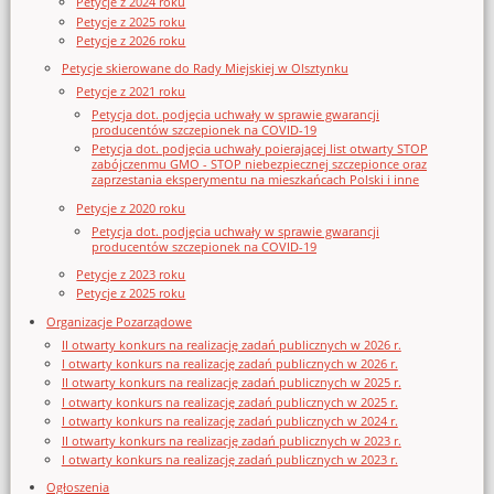
Petycje z 2024 roku
Petycje z 2025 roku
Petycje z 2026 roku
Petycje skierowane do Rady Miejskiej w Olsztynku
Petycje z 2021 roku
Petycja dot. podjęcia uchwały w sprawie gwarancji
producentów szczepionek na COVID-19
Petycja dot. podjęcia uchwały poierającej list otwarty STOP
zabójczenmu GMO - STOP niebezpiecznej szczepionce oraz
zaprzestania eksperymentu na mieszkańcach Polski i inne
Petycje z 2020 roku
Petycja dot. podjęcia uchwały w sprawie gwarancji
producentów szczepionek na COVID-19
Petycje z 2023 roku
Petycje z 2025 roku
Organizacje Pozarządowe
II otwarty konkurs na realizację zadań publicznych w 2026 r.
I otwarty konkurs na realizację zadań publicznych w 2026 r.
II otwarty konkurs na realizację zadań publicznych w 2025 r.
I otwarty konkurs na realizację zadań publicznych w 2025 r.
I otwarty konkurs na realizację zadań publicznych w 2024 r.
II otwarty konkurs na realizację zadań publicznych w 2023 r.
I otwarty konkurs na realizację zadań publicznych w 2023 r.
Ogłoszenia