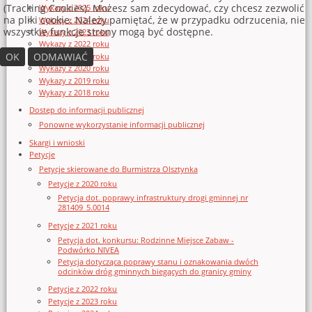
(Tracking Cookies). Możesz sam zdecydować, czy chcesz zezwolić
Wykazy z 2025 roku
na pliki cookie. Należy pamiętać, że w przypadku odrzucenia, nie
Wykazy z 2024 roku
wszystkie funkcje strony mogą być dostępne.
Wykazy z 2023 roku
Wykazy z 2022 roku
OK
ODMAWIAĆ
Wykazy z 2021 roku
Wykazy z 2020 roku
Wykazy z 2019 roku
Wykazy z 2018 roku
Dostęp do informacji publicznej
Ponowne wykorzystanie informacji publicznej
Skargi i wnioski
Petycje
Petycje skierowane do Burmistrza Olsztynka
Petycje z 2020 roku
Petycja dot. poprawy infrastruktury drogi gminnej nr
281409_5.0014
Petycje z 2021 roku
Petycja dot. konkursu: Rodzinne Miejsce Zabaw -
Podwórko NIVEA
Petycja dotycząca poprawy stanu i oznakowania dwóch
odcinków dróg gminnych biegących do granicy gminy
Petycje z 2022 roku
Petycje z 2023 roku