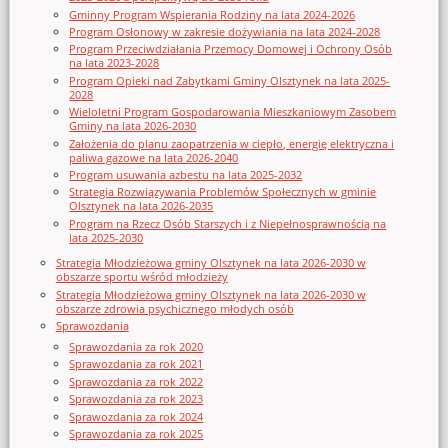
Gminny Program Wspierania Rodziny na lata 2024-2026
Program Osłonowy w zakresie dożywiania na lata 2024-2028
Program Przeciwdziałania Przemocy Domowej i Ochrony Osób
na lata 2023-2028
Program Opieki nad Zabytkami Gminy Olsztynek na lata 2025-
2028
Wieloletni Program Gospodarowania Mieszkaniowym Zasobem
Gminy na lata 2026-2030
Założenia do planu zaopatrzenia w ciepło, energię elektryczna i
paliwa gazowe na lata 2026-2040
Program usuwania azbestu na lata 2025-2032
Strategia Rozwiązywania Problemów Społecznych w gminie
Olsztynek na lata 2026-2035
Program na Rzecz Osób Starszych i z Niepełnosprawnością na
lata 2025-2030
Strategia Młodzieżowa gminy Olsztynek na lata 2026-2030 w
obszarze sportu wśród młodzieży
Strategia Młodzieżowa gminy Olsztynek na lata 2026-2030 w
obszarze zdrowia psychicznego młodych osób
Sprawozdania
Sprawozdania za rok 2020
Sprawozdania za rok 2021
Sprawozdania za rok 2022
Sprawozdania za rok 2023
Sprawozdania za rok 2024
Sprawozdania za rok 2025