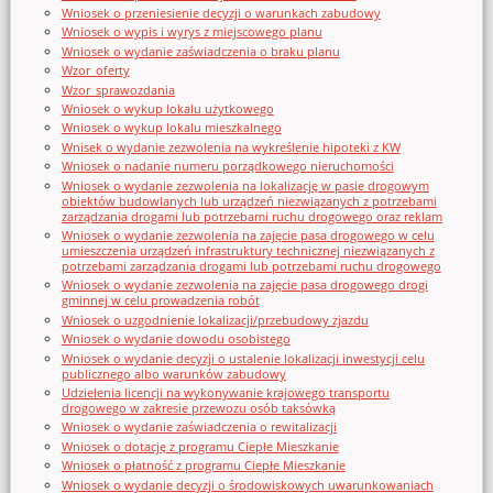
Wniosek o przeniesienie decyzji o warunkach zabudowy
Wniosek o wypis i wyrys z miejscowego planu
Wniosek o wydanie zaświadczenia o braku planu
Wzor_oferty
Wzor_sprawozdania
Wniosek o wykup lokalu użytkowego
Wniosek o wykup lokalu mieszkalnego
Wnisek o wydanie zezwolenia na wykreślenie hipoteki z KW
Wniosek o nadanie numeru porządkowego nieruchomości
Wniosek o wydanie zezwolenia na lokalizację w pasie drogowym
obiektów budowlanych lub urządzeń niezwiązanych z potrzebami
zarządzania drogami lub potrzebami ruchu drogowego oraz reklam
Wniosek o wydanie zezwolenia na zajęcie pasa drogowego w celu
umieszczenia urządzeń infrastruktury technicznej niezwiązanych z
potrzebami zarządzania drogami lub potrzebami ruchu drogowego
Wniosek o wydanie zezwolenia na zajęcie pasa drogowego drogi
gminnej w celu prowadzenia robót
Wniosek o uzgodnienie lokalizacji/przebudowy zjazdu
Wniosek o wydanie dowodu osobistego
Wniosek o wydanie decyzji o ustalenie lokalizacji inwestycji celu
publicznego albo warunków zabudowy
Udzielenia licencji na wykonywanie krajowego transportu
drogowego w zakresie przewozu osób taksówką
Wniosek o wydanie zaświadczenia o rewitalizacji
Wniosek o dotację z programu Ciepłe Mieszkanie
Wniosek o płatność z programu Ciepłe Mieszkanie
Wniosek o wydanie decyzji o środowiskowych uwarunkowaniach