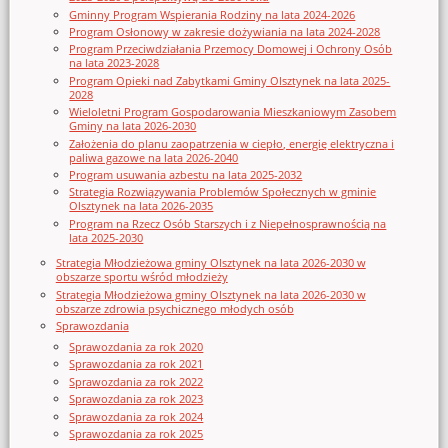
Gminny Program Wspierania Rodziny na lata 2024-2026
Program Osłonowy w zakresie dożywiania na lata 2024-2028
Program Przeciwdziałania Przemocy Domowej i Ochrony Osób
na lata 2023-2028
Program Opieki nad Zabytkami Gminy Olsztynek na lata 2025-
2028
Wieloletni Program Gospodarowania Mieszkaniowym Zasobem
Gminy na lata 2026-2030
Założenia do planu zaopatrzenia w ciepło, energię elektryczna i
paliwa gazowe na lata 2026-2040
Program usuwania azbestu na lata 2025-2032
Strategia Rozwiązywania Problemów Społecznych w gminie
Olsztynek na lata 2026-2035
Program na Rzecz Osób Starszych i z Niepełnosprawnością na
lata 2025-2030
Strategia Młodzieżowa gminy Olsztynek na lata 2026-2030 w
obszarze sportu wśród młodzieży
Strategia Młodzieżowa gminy Olsztynek na lata 2026-2030 w
obszarze zdrowia psychicznego młodych osób
Sprawozdania
Sprawozdania za rok 2020
Sprawozdania za rok 2021
Sprawozdania za rok 2022
Sprawozdania za rok 2023
Sprawozdania za rok 2024
Sprawozdania za rok 2025