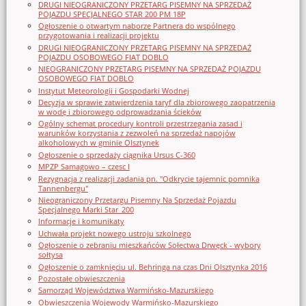
DRUGI NIEOGRANICZONY PRZETARG PISEMNY NA SPRZEDAŻ
POJAZDU SPECJALNEGO STAR 200 PM 18P
Ogłoszenie o otwartym naborze Partnera do wspólnego
przygotowania i realizacji projektu
DRUGI NIEOGRANICZONY PRZETARG PISEMNY NA SPRZEDAŻ
POJAZDU OSOBOWEGO FIAT DOBLO
NIEOGRANICZONY PRZETARG PISEMNY NA SPRZEDAŻ POJAZDU
OSOBOWEGO FIAT DOBLO
Instytut Meteorologii i Gospodarki Wodnej
Decyzja w sprawie zatwierdzenia taryf dla zbiorowego zaopatrzenia
w wodę i zbiorowego odprowadzania ścieków
Ogólny schemat procedury kontroli przestrzegania zasad i
warunków korzystania z zezwoleń na sprzedaż napojów
alkoholowych w gminie Olsztynek
Ogłoszenie o sprzedaży ciągnika Ursus C-360
MPZP Samagowo – czesc I
Rezygnacja z realizacji zadania pn. "Odkrycie tajemnic pomnika
Tannenbergu"
Nieograniczony Przetargu Pisemny Na Sprzedaż Pojazdu
Specjalnego Marki Star_200
Informacje i komunikaty
Uchwała projekt nowego ustroju szkolnego
Ogłoszenie o zebraniu mieszkańców Sołectwa Drwęck - wybory
sołtysa
Ogłoszenie o zamknięciu ul. Behringa na czas Dni Olsztynka 2016
Pozostałe obwieszczenia
Samorząd Województwa Warmińsko-Mazurskiego
Obwieszczenia Wojewody Warmińsko-Mazurskiego