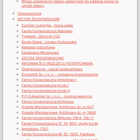
Wykaz urzędowych lekarzy weterynarii do badania mięsa na
użytek własny
Obwieszczenia
DECYZJE ŚRODOWISKOWE
Eurotter Logistyka - Stacja paliw
Farma fotowoltaiczna Waplewo
Tymbark - Zbiornik CO2
Droga Selwa - Lipowo Kurkowskie
Agaplast rozbudowa
Kanalizacja Witramowo
DECYZJE ŚRODOWISKOWE
INFORMACJE O WSZCZĘCIU POSTĘPOWANIA
Obwieszczenia - udział społeczeństwa
Europrofil Sp. z o. o. – instalacja fotowoltaiczna
Farma fotowoltaiczna Jemiołowo I
Farma fotowoltaiczna Kunki I
Farma fotowoltaiczna Kunki II
P.P-H.Agaplast Sp. z o.o. - studnia awaryjna
Farma fotowoltaiczna Królikowo
Osiedle Mieszkaniowe, Królikowo dz. nr 42/7
Osiedle Mieszkaniowe, Królikowo dz. nr 166/8
Farma fotowoltaiczna Wilkowo 106-6, 106-11
Farma Fotowoltaiczna 57, 59, 60/4, obręb Kunki
Jemiołowo 170/1
Farma Fotowoltaiczna 49, 50, 160/5, Pawłowo