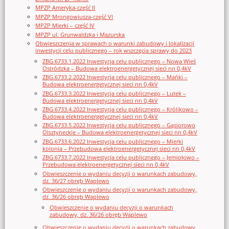
MPZP Ameryka-część II
MPZP Mrongowiusza-część VI
MPZP Mierki – część IV
MPZP ul. Grunwaldzka i Mazurska
Obwieszczenia w sprawach o warunki zabudowy i lokalizacji
inwestycji celu publicznego – rok wszczęcia sprawy do 2023
ZBG.6733.1.2022 Inwestycja celu publicznego – Nowa Wieś
Ostródzka – Budowa elektroenergetycznej sieci nn 0,4kV
ZBG.6733.2.2022 Inwestycja celu publicznego – Mańki –
Budowa elektroenergetycznej sieci nn 0,4kV
ZBG.6733.3.2022 Inwestycja celu publicznego – Lutek –
Budowa elektroenergetycznej sieci nn 0,4kV
ZBG.6733.4.2022 Inwestycja celu publicznego – Królikowo –
Budowa elektroenergetycznej sieci nn 0,4kV
ZBG.6733.5.2022 Inwestycja celu publicznego – Gąsiorowo
Olsztyneckie – Budowa elektroenergetycznej sieci nn 0,4kV
ZBG.6733.6.2022 Inwestycja celu publicznego – Mierki
kolonia – Przebudowa elektroenergetycznej sieci nn 0,4kV
ZBG.6733.7.2022 Inwestycja celu publicznego – Jemiołowo –
Przebudowa elektroenergetycznej sieci nn 0,4kV
Obwieszczenie o wydaniu decyzji o warunkach zabudowy,
dz. 36/27 obręb Waplewo
Obwieszczenie o wydaniu decyzji o warunkach zabudowy,
dz. 36/26 obręb Waplewo
Obwieszczenie o wydaniu decyzji o warunkach
zabudowy, dz. 36/26 obręb Waplewo
Obwieszczenie o wydaniu decyzji o warunkach zabudowy,