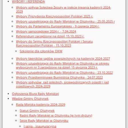
WYBORY I REFERENDA
Wybory sołtysa Sołectwa Zezuty w trakcie trwania kadencji 2024-
2029
Wybory Prezydenta Rzeczypospolitej Polskiej 2025 r.
Wybory uzupełniające do Rady Miejskiej w Olsztynku - 25.05.2025 r
Wybory do Parlamentu Europejskiego - 9 czerwca 2024 r.
Wybory samorządowe 2024 r. - 7.04.2024
Referendum zarządzone na dzień 15.10.2023 r.
Wybory do Sejmu Rzeczypospolitej Polskiej i Senatu
Rzeczypospolitej Polskiej - 15.10.2023
Szkolenie dla członków OKW
Wybory ławników sądów powszechnych na kadencję 2024-2027
Wybory uzupełniające do Rady Miejskiej w Olsztynku w okręgu
wyborczym nr 3 zarządzone na dzień 15 stycznia 2023 r.
Wybory uzupełniające do Rady Miejskiej w Olsztynku - 23.10.2022
Wybory Przedterminowe Burmistrza Olsztynka - 24.07.2022
Wybory sołtysów, rad sołeckich, przewodniczących osiedli i rad
osiedlowych 2024-2029
Ogłoszenia Biura Rady Miejskiej
Władze Gminy Olsztynek
Rada Miejska kadencja 2024-2029
Statut Gminy Olsztynek
Radni Rady Miejskiej w Olsztynku (w tym dyżury)
Sesje Rady Miejskiej w Olsztynku
I sesja - inauguracyjna