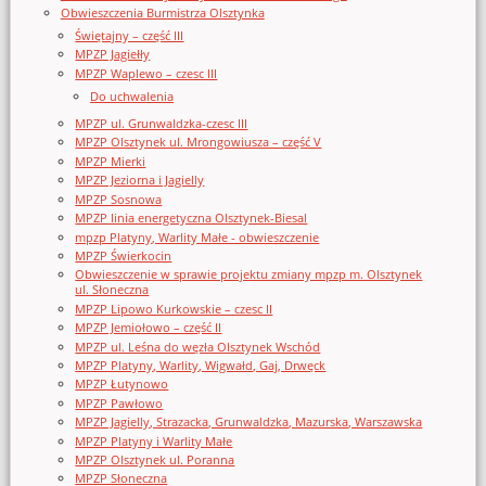
Obwieszczenia Burmistrza Olsztynka
Świętajny – część III
MPZP Jagiełły
MPZP Waplewo – czesc III
Do uchwalenia
MPZP ul. Grunwaldzka-czesc III
MPZP Olsztynek ul. Mrongowiusza – część V
MPZP Mierki
MPZP Jeziorna i Jagielly
MPZP Sosnowa
MPZP linia energetyczna Olsztynek-Biesal
mpzp Platyny, Warlity Małe - obwieszczenie
MPZP Świerkocin
Obwieszczenie w sprawie projektu zmiany mpzp m. Olsztynek
ul. Słoneczna
MPZP Lipowo Kurkowskie – czesc II
MPZP Jemiołowo – część II
MPZP ul. Leśna do węzła Olsztynek Wschód
MPZP Platyny, Warlity, Wigwałd, Gaj, Drwęck
MPZP Łutynowo
MPZP Pawłowo
MPZP Jagielly, Strazacka, Grunwaldzka, Mazurska, Warszawska
MPZP Platyny i Warlity Małe
MPZP Olsztynek ul. Poranna
MPZP Słoneczna