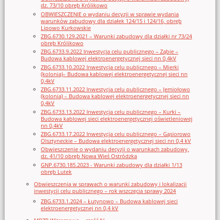
dz. 73/10 obręb Królikowo
OBWIESZCZENIE o wydaniu decyzji w sprawie wydania
warunków zabudowy dla działek 124/15 i 124/16, obręb
Lipowo Kurkowskie
ZBG.6730.129.2021 – Warunki zabudowy dla działki nr 73/24
obręb Królikowo
ZBG.6733.9.2022 Inwestycja celu publicznego – Ząbie –
Budowa kablowej elektroenergetycznej sieci nn 0,4kV
ZBG.6733.10.2022 Inwestycja celu publicznego – Mierki
(kolonia)– Budowa kablowej elektroenergetycznej sieci nn
0,4kV
ZBG.6733.11.2022 Inwestycja celu publicznego – Jemiołowo
(kolonia) – Budowa kablowej elektroenergetycznej sieci nn
0,4kV
ZBG.6733.13.2022 Inwestycja celu publicznego – Kurki –
Budowa kablowej sieci elektroenergetycznej oświetleniowej
nn 0,4kV
ZBG.6733.17.2022 Inwestycja celu publicznego – Gąsiorowo
Olsztyneckie – Budowa elektroenergetycznej sieci nn 0,4 kV
Obwieszczenie o wydaniu decyzji o warunkach zabudowy,
dz. 41/10 obręb Nowa Wieś Ostródzka
GNP.6730.185.2023 - Warunki zabudowy dla działki 1/13
obręb Lutek
Obwieszczenia w sprawach o warunki zabudowy i lokalizacji
inwestycji celu publicznego – rok wszczęcia sprawy 2024
ZBG.6733.1.2024 – Łutynowo – Budowa kablowej sieci
elektroenergetycznej nn 0,4 kV