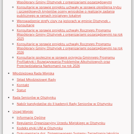
Współpracy Gminy Olsztynek z organizacjami pozarządowymi
Konsultacje w sprawie projektu uchwały w sprawie określenia trybu
i szczegółowych kryteriów oceny wniosków o realizację zadania
publicznego w ramach inicjatywy lokalnej
Wprowadzenie strefy ciszy na jeziorach w gminie Olsztynek –
konsultacje
Konsultacje w sprawie projektu uchwały Rocznego Programu
Współpracy Gminy Olsztynek z organizacjami pozarządowymi na rok
2025
Konsultacje w sprawie projektu uchwały Rocznego Programu
Współpracy Gminy Olsztynek z organizacjami pozarządowymi na rok
2026
Konsultacje społeczne w sprawie przyjęcia Gminnego Programu
Profilaktyki i Rozwiązywania Problemów Alkoholowych oraz
Przeciwdziałania Narkomanii na rok 2026
Młodzieżowa Rada Miejska
Skład Młodzieżowej Rady
Kontakt
Statut
Rada Seniorów w Olsztynku
Nabór kandydatów do II kadencji Rady Seniorów w Olsztynku
Urząd Miejski
Informacje Ogólne
Regulamin Organizacyjny Urzedu Miejskiego w Olsztynku
Kodeks etyki UM w Olsztynku
Dokumentacja dot. Zintegrowanego Systemu Zarządzania Jakością