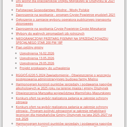
Dni wolne dla pracowników Urzędu Miejskiego w Olsztynku w 2021
roku
Państwowe Gospodarstwo Wodne - Wody Polskie
Zaproszenie na spotkanie - program Czyste Powietrze grudzień 2021
Ogłoszenie o zamiarze wyboru operatora publicznego transportu
zbiorowego
Zaproszenie na spotkania Czyste Powietrze Czyste Mieszkanie
Wybory do walnych zgromadzeń izb rolniczych
NIEOGRANICZONY PRZETARG PISEMNY NA SPRZEDAŻ POJAZDU
SPECJALNEGO STAR 200 PM 18P
Plan ogólny gminy
Uzgodnienia 16.02.2026
Uzgodnienia 13.05.2026
Uzgodnienia 29.05.2026
Projekt przekazany do uchwalenia
RGGIOŚ.6220.5.2024 Zawiadomienie - Obwieszczenie o wszczęciu
postępowania administracyjnego budowa farmy Mielno
Harmonogram kontroli punktów sprzedaży i podawania napojów
alkoholowych w 2025 roku na terenie miasta i gminy Olsztynek
Obwieszczenia Marszałka województwa Warmińsko-Mazurskiego
Konkurs ofert na wybór realizatora zadania w zakresie ochrony
zdrowia
Konkurs ofert na wybór realizatora zadania w zakresie ochrony
zdrowia - Program polityki zdrowotnej w zakresie rehabilitacji
leczniczej dla mieszkańców Gminy Olsztynek na lata 2025-2027 na
rok 2026
Harmonogram kontroli punktów sprzedaży i podawania napojów