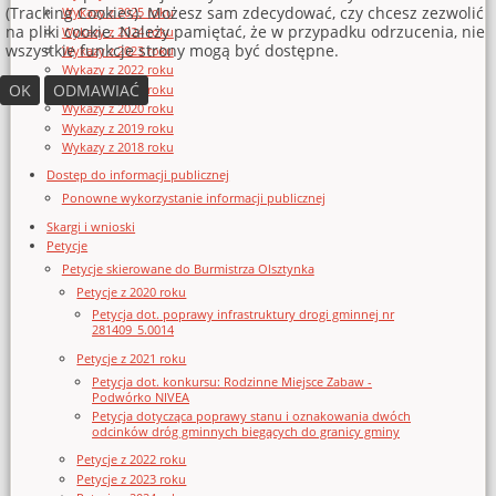
(Tracking Cookies). Możesz sam zdecydować, czy chcesz zezwolić
Wykazy z 2025 roku
na pliki cookie. Należy pamiętać, że w przypadku odrzucenia, nie
Wykazy z 2024 roku
wszystkie funkcje strony mogą być dostępne.
Wykazy z 2023 roku
Wykazy z 2022 roku
OK
ODMAWIAĆ
Wykazy z 2021 roku
Wykazy z 2020 roku
Wykazy z 2019 roku
Wykazy z 2018 roku
Dostęp do informacji publicznej
Ponowne wykorzystanie informacji publicznej
Skargi i wnioski
Petycje
Petycje skierowane do Burmistrza Olsztynka
Petycje z 2020 roku
Petycja dot. poprawy infrastruktury drogi gminnej nr
281409_5.0014
Petycje z 2021 roku
Petycja dot. konkursu: Rodzinne Miejsce Zabaw -
Podwórko NIVEA
Petycja dotycząca poprawy stanu i oznakowania dwóch
odcinków dróg gminnych biegących do granicy gminy
Petycje z 2022 roku
Petycje z 2023 roku