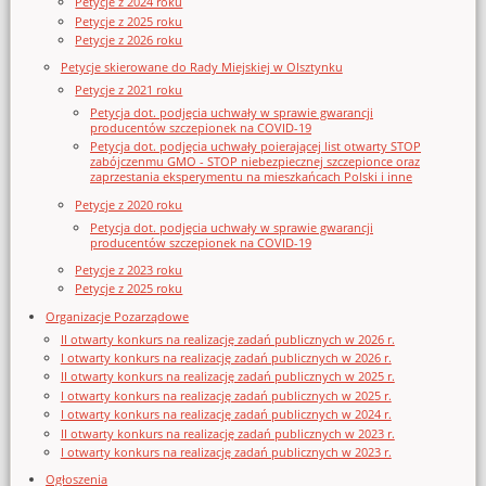
Petycje z 2024 roku
Petycje z 2025 roku
Petycje z 2026 roku
Petycje skierowane do Rady Miejskiej w Olsztynku
Petycje z 2021 roku
Petycja dot. podjęcia uchwały w sprawie gwarancji
producentów szczepionek na COVID-19
Petycja dot. podjęcia uchwały poierającej list otwarty STOP
zabójczenmu GMO - STOP niebezpiecznej szczepionce oraz
zaprzestania eksperymentu na mieszkańcach Polski i inne
Petycje z 2020 roku
Petycja dot. podjęcia uchwały w sprawie gwarancji
producentów szczepionek na COVID-19
Petycje z 2023 roku
Petycje z 2025 roku
Organizacje Pozarządowe
II otwarty konkurs na realizację zadań publicznych w 2026 r.
I otwarty konkurs na realizację zadań publicznych w 2026 r.
II otwarty konkurs na realizację zadań publicznych w 2025 r.
I otwarty konkurs na realizację zadań publicznych w 2025 r.
I otwarty konkurs na realizację zadań publicznych w 2024 r.
II otwarty konkurs na realizację zadań publicznych w 2023 r.
I otwarty konkurs na realizację zadań publicznych w 2023 r.
Ogłoszenia