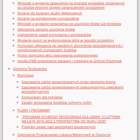
Wniosek o wydanie zezwolenia na przejazd pojazdów ciężarowych
po drodze gminnej objętej ograniczeniem tonażowym
Dotacje do budowy studni głębinowych
Dotacje na przydomowe oczyszczalnie
Wniosek o wydanie zezwolenia na usunięcie drzew lub krzewów
Zgłoszenie zamiaru usunięcia drzew
Uzgodnienie zasad korzystania z przystanków
Wydanie opinii na wykorzystanie dróg w sposób szczególny
Formularz zgłoszenia do ewidencji zbiorników bezodpływowych i
przydomowych oczyszczalni ścieków
Pismo dotyczące aktu planowania przestrzennego
modeLOWE przestrzenie edukacji i integracji w Gminie Olsztynek
Ochrona Środowiska
Rolnictwo
Szacowanie szkód spowodowanych przez zwierzęta łowne
Szacowanie szkód spowodowanych niekorzystnymi zjawiskami
atmosferycznymi
Komunikaty dla rolników
Zasady stosowania środków ochrony roślin
PLANY I PROGRAMY
„PROGRAM OCHRONY ŚRODOWISKA DLA GMINY OLSZTYNEK
NA LATA 2019-2022 Z PERSPEKTYWĄ DO ROKU 2026”
Program opieki nad zwierzętami bezdomnymi
Ogloszenie Powiatowego Lekarza Weterynarii w Olsztynie