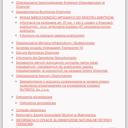
Obwieszczenia Samorządowego Kolegium Odwoławczego w
Olsztynie
Zawiadomienia Burmistrza Olsztynka
WYKAZ NIERUCHOMOŚCI WPISANYCH DO REJESTRU ZABYTKÓW.
Informacja na podstawie art. 37 ust. 1 pkt 2 ustawy o finansach
publicznych - m.in. wykonanie budżetu JST umorzenia pomoc
publiczna.
II Konkurs na realizację zadania publicznego
Obwieszczenia Ministra Infrastruktury i Budwonictwa
Sprzedaż pojazdu Volkswagen Transporter T4
Decyzje Burmistrza Olsztynka
Informacje dla Zarządców Nieruchomości
Zestawienie danych dotyczących czynszów najmu lokali
mieszkalnych, nienależących do publicznego zasobu
mieszkaniowego, w położonych na obszarze Gminy Olsztynek.
Obwieszczenia Starosty Olsztyńskiego
Zawiadomienie o wszczęciu postępowania w sprawie zmiany
pozwolenia zintegrowanego na prowadzenie instalacji
NUTRIPOL Sp. z o.o.
Ogłoszenia sprzedażowe
Ogłoszenia sprzedażowe
Uchwała reklamowa
Regionalny Zarząd Gospodarki Wodnej w Białymstoku
INFORMACJA O OPŁACIE ZA ZMNIEJSZENIE NATURALNEJ RETENCJI
TERENOWEJ