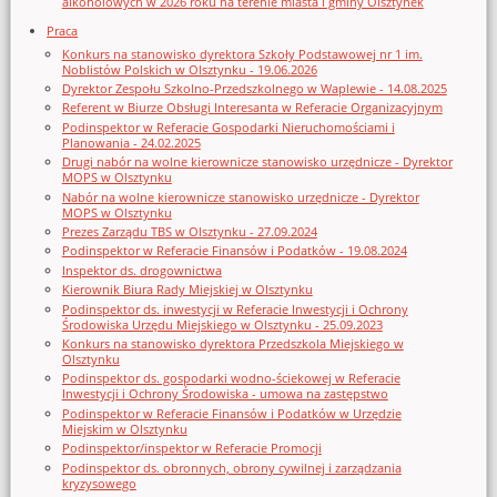
alkoholowych w 2026 roku na terenie miasta i gminy Olsztynek
Praca
Konkurs na stanowisko dyrektora Szkoły Podstawowej nr 1 im.
Noblistów Polskich w Olsztynku - 19.06.2026
Dyrektor Zespołu Szkolno-Przedszkolnego w Waplewie - 14.08.2025
Referent w Biurze Obsługi Interesanta w Referacie Organizacyjnym
Podinspektor w Referacie Gospodarki Nieruchomościami i
Planowania - 24.02.2025
Drugi nabór na wolne kierownicze stanowisko urzędnicze - Dyrektor
MOPS w Olsztynku
Nabór na wolne kierownicze stanowisko urzędnicze - Dyrektor
MOPS w Olsztynku
Prezes Zarządu TBS w Olsztynku - 27.09.2024
Podinspektor w Referacie Finansów i Podatków - 19.08.2024
Inspektor ds. drogownictwa
Kierownik Biura Rady Miejskiej w Olsztynku
Podinspektor ds. inwestycji w Referacie Inwestycji i Ochrony
Środowiska Urzędu Miejskiego w Olsztynku - 25.09.2023
Konkurs na stanowisko dyrektora Przedszkola Miejskiego w
Olsztynku
Podinspektor ds. gospodarki wodno-ściekowej w Referacie
Inwestycji i Ochrony Środowiska - umowa na zastępstwo
Podinspektor w Referacie Finansów i Podatków w Urzędzie
Miejskim w Olsztynku
Podinspektor/inspektor w Referacie Promocji
Podinspektor ds. obronnych, obrony cywilnej i zarządzania
kryzysowego