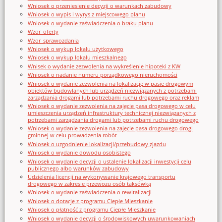
Wniosek o przeniesienie decyzji o warunkach zabudowy
Wniosek o wypis i wyrys z miejscowego planu
Wniosek o wydanie zaświadczenia o braku planu
Wzor_oferty
Wzor_sprawozdania
Wniosek o wykup lokalu użytkowego
Wniosek o wykup lokalu mieszkalnego
Wnisek o wydanie zezwolenia na wykreślenie hipoteki z KW
Wniosek o nadanie numeru porządkowego nieruchomości
Wniosek o wydanie zezwolenia na lokalizację w pasie drogowym
obiektów budowlanych lub urządzeń niezwiązanych z potrzebami
zarządzania drogami lub potrzebami ruchu drogowego oraz reklam
Wniosek o wydanie zezwolenia na zajęcie pasa drogowego w celu
umieszczenia urządzeń infrastruktury technicznej niezwiązanych z
potrzebami zarządzania drogami lub potrzebami ruchu drogowego
Wniosek o wydanie zezwolenia na zajęcie pasa drogowego drogi
gminnej w celu prowadzenia robót
Wniosek o uzgodnienie lokalizacji/przebudowy zjazdu
Wniosek o wydanie dowodu osobistego
Wniosek o wydanie decyzji o ustalenie lokalizacji inwestycji celu
publicznego albo warunków zabudowy
Udzielenia licencji na wykonywanie krajowego transportu
drogowego w zakresie przewozu osób taksówką
Wniosek o wydanie zaświadczenia o rewitalizacji
Wniosek o dotację z programu Ciepłe Mieszkanie
Wniosek o płatność z programu Ciepłe Mieszkanie
Wniosek o wydanie decyzji o środowiskowych uwarunkowaniach