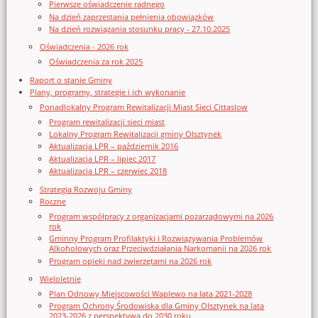
Pierwsze oświadczenie radnego
Na dzień zaprzestania pełnienia obowiązków
Na dzień rozwiązania stosunku pracy - 27.10.2025
Oświadczenia - 2026 rok
Oświadczenia za rok 2025
Raport o stanie Gminy
Plany, programy, strategie i ich wykonanie
Ponadlokalny Program Rewitalizacji Miast Sieci Cittaslow
Program rewitalizacji sieci miast
Lokalny Program Rewitalizacji gminy Olsztynek
Aktualizacja LPR – październik 2016
Aktualizacja LPR – lipiec 2017
Aktualizacja LPR – czerwiec 2018
Strategia Rozwoju Gminy
Roczne
Program współpracy z organizacjami pozarządowymi na 2026
rok
Gminny Program Profilaktyki i Rozwiązywania Problemów
Alkoholowych oraz Przeciwdziałania Narkomanii na 2026 rok
Program opieki nad zwierzętami na 2026 rok
Wieloletnie
Plan Odnowy Miejscowości Waplewo na lata 2021-2028
Program Ochrony Środowiska dla Gminy Olsztynek na lata
2023-2026 z perspektywą do 2030 roku