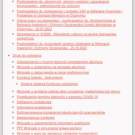
Podinspektor ds. obronnych, obrony cywilnej i zarządzania
kryzysowego - pełnomocnik ds. ochrony
Podinspektor ds. księgowości i podatku VAT w Referacie Finansów i
Podatków w Urzędzie Miejskim w Olsztynku
Oferta pracy na zastępstwo - podinspektor ds. drogownictwa w
Referacie Inwestycji i Ochrony Środowiska Urzędu Miejskiego w
Olsztynku - 26.07.2022
Zarządzenie nr 9/2009 - Regulamin naboru na wolne stanowiska
urzędnicze.
Podinspektor ds. gospodarki wodno–ściekowej w Referacie
Inwestycji i Ochrony Środowiska - 25.10.2022
Druki do pobrania
Oświadczenie o rocznej wartości sprzedanego alkoholu
Wniosek o zezwolenie na sprzedaz alkoholu
Wniosek o zakup węgla w cenie preferencyjnej
Fundusz Sołecki - dokumenty
Zmiana zadania funduszu sołeckiego
Wniosek o wydanie odpisu aktu urodzenia, małżeństwa lub zgonu
Przedłużenie terminu płatności z powodu COVID-19
Deklaracje podatkowe
Informacje podatkowe
Dofinansowanie kształcenia młodocianych pracowników
Kwestonariusz osobowy
Wniosek o udostępnienie informacji publicznej
PPF Wniosek o przyznanie prawa pomocy
Wniosek o wpis do ewidencji obiektów hotelarskich