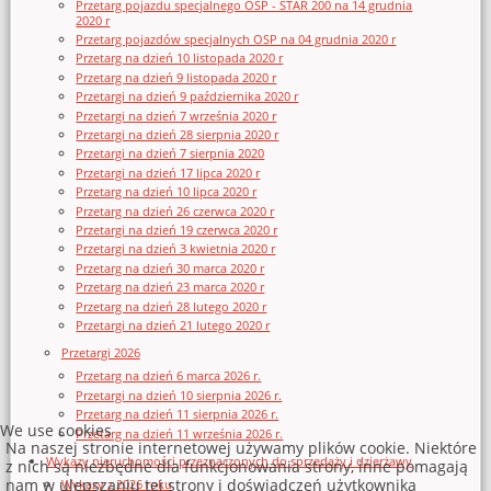
Przetarg pojazdu specjalnego OSP - STAR 200 na 14 grudnia
2020 r
Przetarg pojazdów specjalnych OSP na 04 grudnia 2020 r
Przetarg na dzień 10 listopada 2020 r
Przetarg na dzień 9 listopada 2020 r
Przetargi na dzień 9 października 2020 r
Przetargi na dzień 7 września 2020 r
Przetargi na dzień 28 sierpnia 2020 r
Przetargi na dzień 7 sierpnia 2020
Przetargi na dzień 17 lipca 2020 r
Przetarg na dzień 10 lipca 2020 r
Przetarg na dzień 26 czerwca 2020 r
Przetargi na dzień 19 czerwca 2020 r
Przetargi na dzień 3 kwietnia 2020 r
Przetarg na dzień 30 marca 2020 r
Przetarg na dzień 23 marca 2020 r
Przetarg na dzień 28 lutego 2020 r
Przetargi na dzień 21 lutego 2020 r
Przetargi 2026
Przetarg na dzień 6 marca 2026 r.
Przetargi na dzień 10 sierpnia 2026 r.
Przetarg na dzień 11 sierpnia 2026 r.
We use cookies
Przetarg na dzień 11 września 2026 r.
Na naszej stronie internetowej używamy plików cookie. Niektóre
Wykazy nieruchomości przeznaczonych do sprzedaży i dzierżawy
z nich są niezbędne dla funkcjonowania strony, inne pomagają
nam w ulepszaniu tej strony i doświadczeń użytkownika
Wykazy z 2026 roku