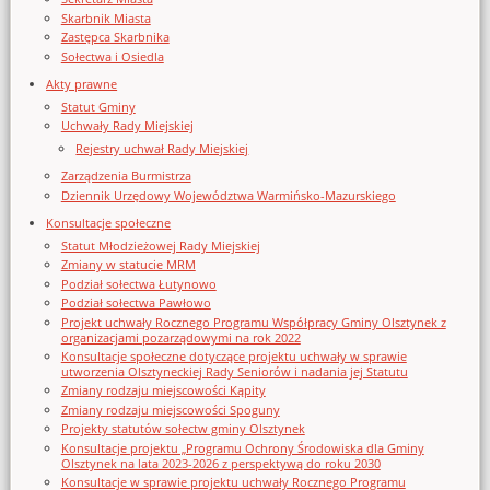
Skarbnik Miasta
Zastępca Skarbnika
Sołectwa i Osiedla
Akty prawne
Statut Gminy
Uchwały Rady Miejskiej
Rejestry uchwał Rady Miejskiej
Zarządzenia Burmistrza
Dziennik Urzędowy Województwa Warmińsko-Mazurskiego
Konsultacje społeczne
Statut Młodzieżowej Rady Miejskiej
Zmiany w statucie MRM
Podział sołectwa Łutynowo
Podział sołectwa Pawłowo
Projekt uchwały Rocznego Programu Współpracy Gminy Olsztynek z
organizacjami pozarządowymi na rok 2022
Konsultacje społeczne dotyczące projektu uchwały w sprawie
utworzenia Olsztyneckiej Rady Seniorów i nadania jej Statutu
Zmiany rodzaju miejscowości Kąpity
Zmiany rodzaju miejscowości Spoguny
Projekty statutów sołectw gminy Olsztynek
Konsultacje projektu „Programu Ochrony Środowiska dla Gminy
Olsztynek na lata 2023-2026 z perspektywą do roku 2030
Konsultacje w sprawie projektu uchwały Rocznego Programu