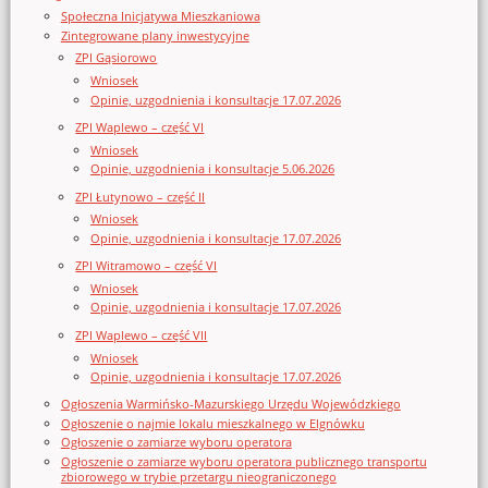
Społeczna Inicjatywa Mieszkaniowa
Zintegrowane plany inwestycyjne
ZPI Gąsiorowo
Wniosek
Opinie, uzgodnienia i konsultacje 17.07.2026
ZPI Waplewo – część VI
Wniosek
Opinie, uzgodnienia i konsultacje 5.06.2026
ZPI Łutynowo – część II
Wniosek
Opinie, uzgodnienia i konsultacje 17.07.2026
ZPI Witramowo – część VI
Wniosek
Opinie, uzgodnienia i konsultacje 17.07.2026
ZPI Waplewo – część VII
Wniosek
Opinie, uzgodnienia i konsultacje 17.07.2026
Ogłoszenia Warmińsko-Mazurskiego Urzędu Wojewódzkiego
Ogłoszenie o najmie lokalu mieszkalnego w Elgnówku
Ogłoszenie o zamiarze wyboru operatora
Ogłoszenie o zamiarze wyboru operatora publicznego transportu
zbiorowego w trybie przetargu nieograniczonego