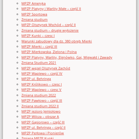
MPZP Ameryka
MPZP Platyny i Warlity Małe – część II
MPZP Sportowa
Zmiana studium
MPZP Olsztynek Wschód – część II
Zmiana studium – drugie wyłożenie
MPZP Kunki – czesc I
Warunki zabudowy dla dz. 380 obręb Mierki
MPZP Mierki – część III
MPZP Mierkowska, Zielona i Polna
MPZP Platyny, Warlity, Elgnówko, Gaj, Wigwałd i Zawady
Zmiana Studium 2021
MPZP węzeł Olsztynek Zachód
MPZP Waplewo – część IV
MPZP ul. Behringa
MPZP Królikowo – czesc I
MPZP Waplewo – czesc V
Zmiana studium 2022
MPZP Pawłowo – część III
Zmiana studium 2022 II
MPZP jezioro Jemiołowo
MPZP Wilcza – obszar A
MPZP Gąsiorowo – część III
MPZP ul. Behringa – część II
MPZP Perłowa i Pionierów
Zmiana MPZP Kunki