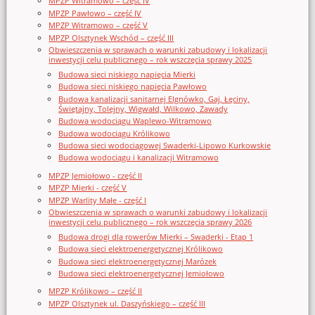
MPZP Witramowo – część IV
MPZP Pawłowo – część IV
MPZP Witramowo – część V
MPZP Olsztynek Wschód – część III
Obwieszczenia w sprawach o warunki zabudowy i lokalizacji
inwestycji celu publicznego – rok wszczęcia sprawy 2025
Budowa sieci niskiego napięcia Mierki
Budowa sieci niskiego napięcia Pawłowo
Budowa kanalizacji sanitarnej Elgnówko, Gaj, Łęciny,
Świętajny, Tolejny, Wigwałd, Wilkowo, Zawady
Budowa wodociągu Waplewo-Witramowo
Budowa wodociągu Królikowo
Budowa sieci wodociągowej Swaderki-Lipowo Kurkowskie
Budowa wodociągu i kanalizacji Witramowo
MPZP Jemiołowo - część II
MPZP Mierki - część V
MPZP Warlity Małe - część I
Obwieszczenia w sprawach o warunki zabudowy i lokalizacji
inwestycji celu publicznego – rok wszczęcia sprawy 2026
Budowa drogi dla rowerów Mierki – Swaderki - Etap 1
Budowa sieci elektroenergetycznej Królikowo
Budowa sieci elektroenergetycznej Marózek
Budowa sieci elektroenergetycznej Jemiołowo
MPZP Królikowo – część II
MPZP Olsztynek ul. Daszyńskiego – część III