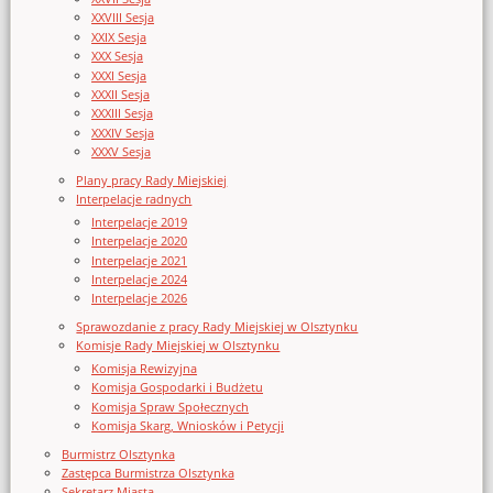
XXVIII Sesja
XXIX Sesja
XXX Sesja
XXXI Sesja
XXXII Sesja
XXXIII Sesja
XXXIV Sesja
XXXV Sesja
Plany pracy Rady Miejskiej
Interpelacje radnych
Interpelacje 2019
Interpelacje 2020
Interpelacje 2021
Interpelacje 2024
Interpelacje 2026
Sprawozdanie z pracy Rady Miejskiej w Olsztynku
Komisje Rady Miejskiej w Olsztynku
Komisja Rewizyjna
Komisja Gospodarki i Budżetu
Komisja Spraw Społecznych
Komisja Skarg, Wniosków i Petycji
Burmistrz Olsztynka
Zastępca Burmistrza Olsztynka
Sekretarz Miasta