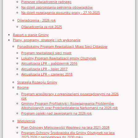
Pierwsze oświadczenie radnego
Na dzień zaprzestania pełnienia obowiązków
Na dzień rozwiązania stosunku pracy - 27.10.2025
Oświadczenia - 2026 rok
Oświadczenia za rok 2025
Raport o stanie Gminy
Plany, programy, strategie i ich wykonanie
Ponadlokalny Program Rewitalizacji Miast Sieci Cittaslow
Program rewitalizacji sieci miast
Lokalny Program Rewitalizacji gminy Olsztynek
Aktualizacja LPR – październik 2016
Aktualizacja LPR – lipiec 2017
Aktualizacja LPR – czerwiec 2018
Strategia Rozwoju Gminy
Roczne
Program współpracy z organizacjami pozarządowymi na 2026
rok
Gminny Program Profilaktyki i Rozwiązywania Problemów
Alkoholowych oraz Przeciwdziałania Narkomanii na 2026 rok
Program opieki nad zwierzętami na 2026 rok
Wieloletnie
Plan Odnowy Miejscowości Waplewo na lata 2021-2028
Program Ochrony Środowiska dla Gminy Olsztynek na lata
2023-2026 z perspektywą do 2030 roku