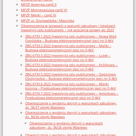
MPZP Ameryka-część II
MPZP Mrongowiusza-część VI
MPZP Mierki – część IV
MPZP ul. Grunwaldzka i Mazurska
Obwieszczenia w sprawach o warunki zabudowy i lokalizacji
inwestycji celu publicznego – rok wszczęcia sprawy do 2023
ZBG.6733.1.2022 Inwestycja celu publicznego – Nowa Wieś
Ostródzka – Budowa elektroenergetycznej sieci nn 0,4kV
ZBG.6733.2.2022 Inwestycja celu publicznego – Mańki –
Budowa elektroenergetycznej sieci nn 0,4kV
ZBG.6733.3.2022 Inwestycja celu publicznego – Lutek –
Budowa elektroenergetycznej sieci nn 0,4kV
ZBG.6733.4.2022 Inwestycja celu publicznego – Królikowo –
Budowa elektroenergetycznej sieci nn 0,4kV
ZBG.6733.5.2022 Inwestycja celu publicznego – Gąsiorowo
Olsztyneckie – Budowa elektroenergetycznej sieci nn 0,4kV
ZBG.6733.6.2022 Inwestycja celu publicznego – Mierki
kolonia – Przebudowa elektroenergetycznej sieci nn 0,4kV
ZBG.6733.7.2022 Inwestycja celu publicznego – Jemiołowo –
Przebudowa elektroenergetycznej sieci nn 0,4kV
Obwieszczenie o wydaniu decyzji o warunkach zabudowy,
dz. 36/27 obręb Waplewo
Obwieszczenie o wydaniu decyzji o warunkach zabudowy,
dz. 36/26 obręb Waplewo
Obwieszczenie o wydaniu decyzji o warunkach
zabudowy, dz. 36/26 obręb Waplewo
Obwieszczenie o wydaniu decyzji o warunkach zabudowy,