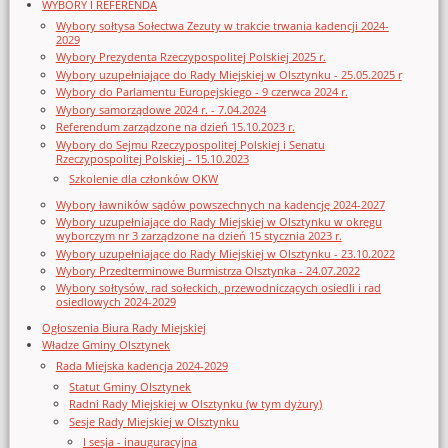
WYBORY I REFERENDA
Wybory sołtysa Sołectwa Zezuty w trakcie trwania kadencji 2024-
2029
Wybory Prezydenta Rzeczypospolitej Polskiej 2025 r.
Wybory uzupełniające do Rady Miejskiej w Olsztynku - 25.05.2025 r
Wybory do Parlamentu Europejskiego - 9 czerwca 2024 r.
Wybory samorządowe 2024 r. - 7.04.2024
Referendum zarządzone na dzień 15.10.2023 r.
Wybory do Sejmu Rzeczypospolitej Polskiej i Senatu
Rzeczypospolitej Polskiej - 15.10.2023
Szkolenie dla członków OKW
Wybory ławników sądów powszechnych na kadencję 2024-2027
Wybory uzupełniające do Rady Miejskiej w Olsztynku w okręgu
wyborczym nr 3 zarządzone na dzień 15 stycznia 2023 r.
Wybory uzupełniające do Rady Miejskiej w Olsztynku - 23.10.2022
Wybory Przedterminowe Burmistrza Olsztynka - 24.07.2022
Wybory sołtysów, rad sołeckich, przewodniczących osiedli i rad
osiedlowych 2024-2029
Ogłoszenia Biura Rady Miejskiej
Władze Gminy Olsztynek
Rada Miejska kadencja 2024-2029
Statut Gminy Olsztynek
Radni Rady Miejskiej w Olsztynku (w tym dyżury)
Sesje Rady Miejskiej w Olsztynku
I sesja - inauguracyjna