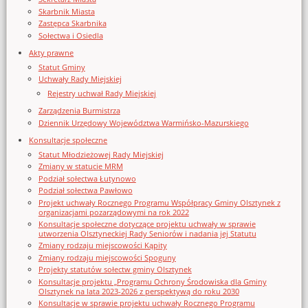
Skarbnik Miasta
Zastępca Skarbnika
Sołectwa i Osiedla
Akty prawne
Statut Gminy
Uchwały Rady Miejskiej
Rejestry uchwał Rady Miejskiej
Zarządzenia Burmistrza
Dziennik Urzędowy Województwa Warmińsko-Mazurskiego
Konsultacje społeczne
Statut Młodzieżowej Rady Miejskiej
Zmiany w statucie MRM
Podział sołectwa Łutynowo
Podział sołectwa Pawłowo
Projekt uchwały Rocznego Programu Współpracy Gminy Olsztynek z
organizacjami pozarządowymi na rok 2022
Konsultacje społeczne dotyczące projektu uchwały w sprawie
utworzenia Olsztyneckiej Rady Seniorów i nadania jej Statutu
Zmiany rodzaju miejscowości Kąpity
Zmiany rodzaju miejscowości Spoguny
Projekty statutów sołectw gminy Olsztynek
Konsultacje projektu „Programu Ochrony Środowiska dla Gminy
Olsztynek na lata 2023-2026 z perspektywą do roku 2030
Konsultacje w sprawie projektu uchwały Rocznego Programu