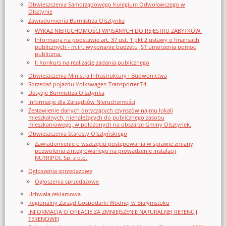
Obwieszczenia Samorządowego Kolegium Odwoławczego w
Olsztynie
Zawiadomienia Burmistrza Olsztynka
WYKAZ NIERUCHOMOŚCI WPISANYCH DO REJESTRU ZABYTKÓW.
Informacja na podstawie art. 37 ust. 1 pkt 2 ustawy o finansach
publicznych - m.in. wykonanie budżetu JST umorzenia pomoc
publiczna.
II Konkurs na realizację zadania publicznego
Obwieszczenia Ministra Infrastruktury i Budwonictwa
Sprzedaż pojazdu Volkswagen Transporter T4
Decyzje Burmistrza Olsztynka
Informacje dla Zarządców Nieruchomości
Zestawienie danych dotyczących czynszów najmu lokali
mieszkalnych, nienależących do publicznego zasobu
mieszkaniowego, w położonych na obszarze Gminy Olsztynek.
Obwieszczenia Starosty Olsztyńskiego
Zawiadomienie o wszczęciu postępowania w sprawie zmiany
pozwolenia zintegrowanego na prowadzenie instalacji
NUTRIPOL Sp. z o.o.
Ogłoszenia sprzedażowe
Ogłoszenia sprzedażowe
Uchwała reklamowa
Regionalny Zarząd Gospodarki Wodnej w Białymstoku
INFORMACJA O OPŁACIE ZA ZMNIEJSZENIE NATURALNEJ RETENCJI
TERENOWEJ