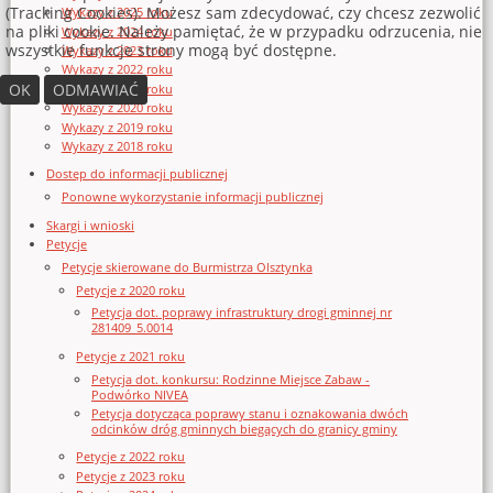
(Tracking Cookies). Możesz sam zdecydować, czy chcesz zezwolić
Wykazy z 2025 roku
na pliki cookie. Należy pamiętać, że w przypadku odrzucenia, nie
Wykazy z 2024 roku
wszystkie funkcje strony mogą być dostępne.
Wykazy z 2023 roku
Wykazy z 2022 roku
OK
ODMAWIAĆ
Wykazy z 2021 roku
Wykazy z 2020 roku
Wykazy z 2019 roku
Wykazy z 2018 roku
Dostęp do informacji publicznej
Ponowne wykorzystanie informacji publicznej
Skargi i wnioski
Petycje
Petycje skierowane do Burmistrza Olsztynka
Petycje z 2020 roku
Petycja dot. poprawy infrastruktury drogi gminnej nr
281409_5.0014
Petycje z 2021 roku
Petycja dot. konkursu: Rodzinne Miejsce Zabaw -
Podwórko NIVEA
Petycja dotycząca poprawy stanu i oznakowania dwóch
odcinków dróg gminnych biegących do granicy gminy
Petycje z 2022 roku
Petycje z 2023 roku