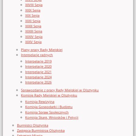
XXVIII Sesja
XXIX Sesja
XXX Sesja
XXXI Sesja
XXXII Sesja
XXXIII Sesja
XXXIV Sesja
XXXV Sesja
Plany pracy Rady Miejskiej
Interpelacje radnych
Interpelacje 2019
Interpelacje 2020
Interpelacje 2021
Interpelacje 2024
Interpelacje 2026
Sprawozdanie z pracy Rady Miejskiej w Olsztynku
Komisje Rady Miejskiej w Olsztynku
Komisja Rewizyjna
Komisja Gospodarki i Budżetu
Komisja Spraw Społecznych
Komisja Skarg, Wniosków i Petycji
Burmistrz Olsztynka
Zastępca Burmistrza Olsztynka
Sekretarz Miasta