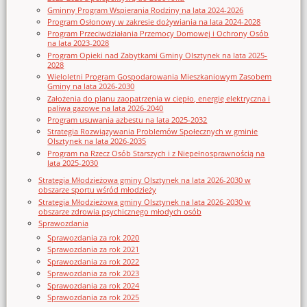
Gminny Program Wspierania Rodziny na lata 2024-2026
Program Osłonowy w zakresie dożywiania na lata 2024-2028
Program Przeciwdziałania Przemocy Domowej i Ochrony Osób
na lata 2023-2028
Program Opieki nad Zabytkami Gminy Olsztynek na lata 2025-
2028
Wieloletni Program Gospodarowania Mieszkaniowym Zasobem
Gminy na lata 2026-2030
Założenia do planu zaopatrzenia w ciepło, energię elektryczna i
paliwa gazowe na lata 2026-2040
Program usuwania azbestu na lata 2025-2032
Strategia Rozwiązywania Problemów Społecznych w gminie
Olsztynek na lata 2026-2035
Program na Rzecz Osób Starszych i z Niepełnosprawnością na
lata 2025-2030
Strategia Młodzieżowa gminy Olsztynek na lata 2026-2030 w
obszarze sportu wśród młodzieży
Strategia Młodzieżowa gminy Olsztynek na lata 2026-2030 w
obszarze zdrowia psychicznego młodych osób
Sprawozdania
Sprawozdania za rok 2020
Sprawozdania za rok 2021
Sprawozdania za rok 2022
Sprawozdania za rok 2023
Sprawozdania za rok 2024
Sprawozdania za rok 2025