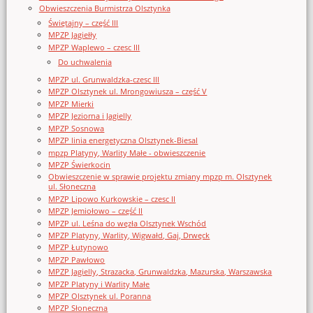
Obwieszczenia Burmistrza Olsztynka
Świętajny – część III
MPZP Jagiełły
MPZP Waplewo – czesc III
Do uchwalenia
MPZP ul. Grunwaldzka-czesc III
MPZP Olsztynek ul. Mrongowiusza – część V
MPZP Mierki
MPZP Jeziorna i Jagielly
MPZP Sosnowa
MPZP linia energetyczna Olsztynek-Biesal
mpzp Platyny, Warlity Małe - obwieszczenie
MPZP Świerkocin
Obwieszczenie w sprawie projektu zmiany mpzp m. Olsztynek
ul. Słoneczna
MPZP Lipowo Kurkowskie – czesc II
MPZP Jemiołowo – część II
MPZP ul. Leśna do węzła Olsztynek Wschód
MPZP Platyny, Warlity, Wigwałd, Gaj, Drwęck
MPZP Łutynowo
MPZP Pawłowo
MPZP Jagielly, Strazacka, Grunwaldzka, Mazurska, Warszawska
MPZP Platyny i Warlity Małe
MPZP Olsztynek ul. Poranna
MPZP Słoneczna