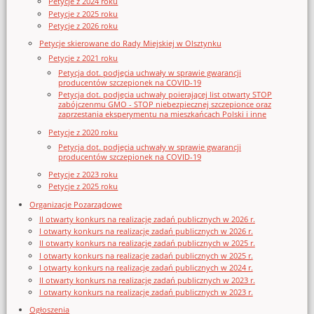
Petycje z 2024 roku
Petycje z 2025 roku
Petycje z 2026 roku
Petycje skierowane do Rady Miejskiej w Olsztynku
Petycje z 2021 roku
Petycja dot. podjęcia uchwały w sprawie gwarancji
producentów szczepionek na COVID-19
Petycja dot. podjęcia uchwały poierającej list otwarty STOP
zabójczenmu GMO - STOP niebezpiecznej szczepionce oraz
zaprzestania eksperymentu na mieszkańcach Polski i inne
Petycje z 2020 roku
Petycja dot. podjęcia uchwały w sprawie gwarancji
producentów szczepionek na COVID-19
Petycje z 2023 roku
Petycje z 2025 roku
Organizacje Pozarządowe
II otwarty konkurs na realizację zadań publicznych w 2026 r.
I otwarty konkurs na realizację zadań publicznych w 2026 r.
II otwarty konkurs na realizację zadań publicznych w 2025 r.
I otwarty konkurs na realizację zadań publicznych w 2025 r.
I otwarty konkurs na realizację zadań publicznych w 2024 r.
II otwarty konkurs na realizację zadań publicznych w 2023 r.
I otwarty konkurs na realizację zadań publicznych w 2023 r.
Ogłoszenia