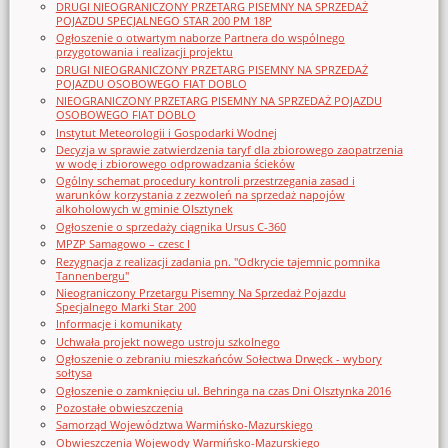
DRUGI NIEOGRANICZONY PRZETARG PISEMNY NA SPRZEDAŻ
POJAZDU SPECJALNEGO STAR 200 PM 18P
Ogłoszenie o otwartym naborze Partnera do wspólnego
przygotowania i realizacji projektu
DRUGI NIEOGRANICZONY PRZETARG PISEMNY NA SPRZEDAŻ
POJAZDU OSOBOWEGO FIAT DOBLO
NIEOGRANICZONY PRZETARG PISEMNY NA SPRZEDAŻ POJAZDU
OSOBOWEGO FIAT DOBLO
Instytut Meteorologii i Gospodarki Wodnej
Decyzja w sprawie zatwierdzenia taryf dla zbiorowego zaopatrzenia
w wodę i zbiorowego odprowadzania ścieków
Ogólny schemat procedury kontroli przestrzegania zasad i
warunków korzystania z zezwoleń na sprzedaż napojów
alkoholowych w gminie Olsztynek
Ogłoszenie o sprzedaży ciągnika Ursus C-360
MPZP Samagowo – czesc I
Rezygnacja z realizacji zadania pn. "Odkrycie tajemnic pomnika
Tannenbergu"
Nieograniczony Przetargu Pisemny Na Sprzedaż Pojazdu
Specjalnego Marki Star_200
Informacje i komunikaty
Uchwała projekt nowego ustroju szkolnego
Ogłoszenie o zebraniu mieszkańców Sołectwa Drwęck - wybory
sołtysa
Ogłoszenie o zamknięciu ul. Behringa na czas Dni Olsztynka 2016
Pozostałe obwieszczenia
Samorząd Województwa Warmińsko-Mazurskiego
Obwieszczenia Wojewody Warmińsko-Mazurskiego