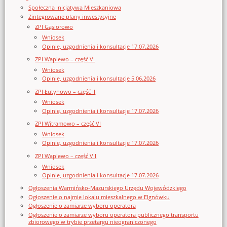
Społeczna Inicjatywa Mieszkaniowa
Zintegrowane plany inwestycyjne
ZPI Gąsiorowo
Wniosek
Opinie, uzgodnienia i konsultacje 17.07.2026
ZPI Waplewo – część VI
Wniosek
Opinie, uzgodnienia i konsultacje 5.06.2026
ZPI Łutynowo – część II
Wniosek
Opinie, uzgodnienia i konsultacje 17.07.2026
ZPI Witramowo – część VI
Wniosek
Opinie, uzgodnienia i konsultacje 17.07.2026
ZPI Waplewo – część VII
Wniosek
Opinie, uzgodnienia i konsultacje 17.07.2026
Ogłoszenia Warmińsko-Mazurskiego Urzędu Wojewódzkiego
Ogłoszenie o najmie lokalu mieszkalnego w Elgnówku
Ogłoszenie o zamiarze wyboru operatora
Ogłoszenie o zamiarze wyboru operatora publicznego transportu
zbiorowego w trybie przetargu nieograniczonego