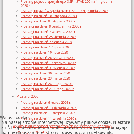
Przetarg pojazdu specjalnego OSP - STAR 200 na 14 grudnia
2020 r
Przetarg pojazdów specjalnych OSP na 04 grudnia 2020 r
Przetarg na dzień 10 listopada 2020 r
Przetarg na dzień 9 listopada 2020 r
Przetargi na dzień 9 października 2020 r
Przetargi na dzień 7 września 2020 r
Przetargi na dzień 28 sierpnia 2020 r
Przetargi na dzień 7 sierpnia 2020
Przetargi na dzień 17 lipca 2020 r
Przetarg na dzień 10 lipca 2020 r
Przetarg na dzień 26 czerwca 2020 r
Przetargi na dzień 19 czerwca 2020 r
Przetargi na dzień 3 kwietnia 2020 r
Przetarg na dzień 30 marca 2020 r
Przetarg na dzień 23 marca 2020 r
Przetarg na dzień 28 lutego 2020 r
Przetargi na dzień 21 lutego 2020 r
Przetargi 2026
Przetarg na dzień 6 marca 2026 r.
Przetargi na dzień 10 sierpnia 2026 r.
Przetarg na dzień 11 sierpnia 2026 r.
We use cookies
Przetarg na dzień 11 września 2026 r.
Na naszej stronie internetowej używamy plików cookie. Niektóre
Wykazy nieruchomości przeznaczonych do sprzedaży i dzierżawy
z nich są niezbędne dla funkcjonowania strony, inne pomagają
nam w ulepszaniu tej strony i doświadczeń użytkownika
Wykazy z 2026 roku