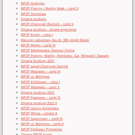
MPZP Ameryka
MPZP Platyny i Warlity Małe – część II
MPZP Sportowa
Zmiana studium
MPZP Olsztynek Wschód – część II
Zmiana studium – drugie wyłożenie
MPZP Kunki – czesc I
Warunki zabudowy dla dz. 380 obręb Mierki
MPZP Mierki – część III
MPZP Mierkowska, Zielona i Polna
MPZP Platyny, Warlity, Elgnówko, Gaj, Wigwałd i Zawady
Zmiana Studium 2021
MPZP węzeł Olsztynek Zachód
MPZP Waplewo – część IV
MPZP ul. Behringa
MPZP Królikowo – czesc I
MPZP Waplewo – czesc V
Zmiana studium 2022
MPZP Pawłowo – część III
Zmiana studium 2022 II
MPZP jezioro Jemiołowo
MPZP Wilcza – obszar A
MPZP Gąsiorowo – część III
MPZP ul. Behringa – część II
MPZP Perłowa i Pionierów
Zmiana MPZP Kunki