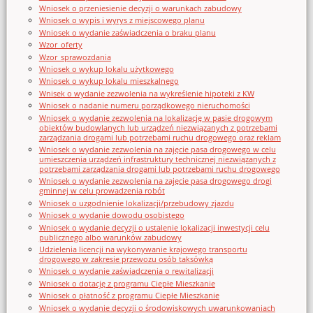
Wniosek o przeniesienie decyzji o warunkach zabudowy
Wniosek o wypis i wyrys z miejscowego planu
Wniosek o wydanie zaświadczenia o braku planu
Wzor_oferty
Wzor_sprawozdania
Wniosek o wykup lokalu użytkowego
Wniosek o wykup lokalu mieszkalnego
Wnisek o wydanie zezwolenia na wykreślenie hipoteki z KW
Wniosek o nadanie numeru porządkowego nieruchomości
Wniosek o wydanie zezwolenia na lokalizację w pasie drogowym
obiektów budowlanych lub urządzeń niezwiązanych z potrzebami
zarządzania drogami lub potrzebami ruchu drogowego oraz reklam
Wniosek o wydanie zezwolenia na zajęcie pasa drogowego w celu
umieszczenia urządzeń infrastruktury technicznej niezwiązanych z
potrzebami zarządzania drogami lub potrzebami ruchu drogowego
Wniosek o wydanie zezwolenia na zajęcie pasa drogowego drogi
gminnej w celu prowadzenia robót
Wniosek o uzgodnienie lokalizacji/przebudowy zjazdu
Wniosek o wydanie dowodu osobistego
Wniosek o wydanie decyzji o ustalenie lokalizacji inwestycji celu
publicznego albo warunków zabudowy
Udzielenia licencji na wykonywanie krajowego transportu
drogowego w zakresie przewozu osób taksówką
Wniosek o wydanie zaświadczenia o rewitalizacji
Wniosek o dotację z programu Ciepłe Mieszkanie
Wniosek o płatność z programu Ciepłe Mieszkanie
Wniosek o wydanie decyzji o środowiskowych uwarunkowaniach