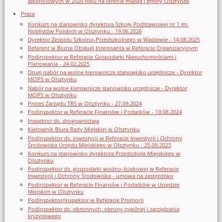
alkoholowych w 2026 roku na terenie miasta i gminy Olsztynek
Praca
Konkurs na stanowisko dyrektora Szkoły Podstawowej nr 1 im.
Noblistów Polskich w Olsztynku - 19.06.2026
Dyrektor Zespołu Szkolno-Przedszkolnego w Waplewie - 14.08.2025
Referent w Biurze Obsługi Interesanta w Referacie Organizacyjnym
Podinspektor w Referacie Gospodarki Nieruchomościami i
Planowania - 24.02.2025
Drugi nabór na wolne kierownicze stanowisko urzędnicze - Dyrektor
MOPS w Olsztynku
Nabór na wolne kierownicze stanowisko urzędnicze - Dyrektor
MOPS w Olsztynku
Prezes Zarządu TBS w Olsztynku - 27.09.2024
Podinspektor w Referacie Finansów i Podatków - 19.08.2024
Inspektor ds. drogownictwa
Kierownik Biura Rady Miejskiej w Olsztynku
Podinspektor ds. inwestycji w Referacie Inwestycji i Ochrony
Środowiska Urzędu Miejskiego w Olsztynku - 25.09.2023
Konkurs na stanowisko dyrektora Przedszkola Miejskiego w
Olsztynku
Podinspektor ds. gospodarki wodno-ściekowej w Referacie
Inwestycji i Ochrony Środowiska - umowa na zastępstwo
Podinspektor w Referacie Finansów i Podatków w Urzędzie
Miejskim w Olsztynku
Podinspektor/inspektor w Referacie Promocji
Podinspektor ds. obronnych, obrony cywilnej i zarządzania
kryzysowego