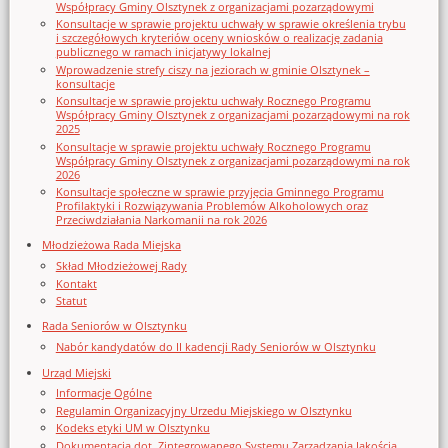
Współpracy Gminy Olsztynek z organizacjami pozarządowymi
Konsultacje w sprawie projektu uchwały w sprawie określenia trybu
i szczegółowych kryteriów oceny wniosków o realizację zadania
publicznego w ramach inicjatywy lokalnej
Wprowadzenie strefy ciszy na jeziorach w gminie Olsztynek –
konsultacje
Konsultacje w sprawie projektu uchwały Rocznego Programu
Współpracy Gminy Olsztynek z organizacjami pozarządowymi na rok
2025
Konsultacje w sprawie projektu uchwały Rocznego Programu
Współpracy Gminy Olsztynek z organizacjami pozarządowymi na rok
2026
Konsultacje społeczne w sprawie przyjęcia Gminnego Programu
Profilaktyki i Rozwiązywania Problemów Alkoholowych oraz
Przeciwdziałania Narkomanii na rok 2026
Młodzieżowa Rada Miejska
Skład Młodzieżowej Rady
Kontakt
Statut
Rada Seniorów w Olsztynku
Nabór kandydatów do II kadencji Rady Seniorów w Olsztynku
Urząd Miejski
Informacje Ogólne
Regulamin Organizacyjny Urzedu Miejskiego w Olsztynku
Kodeks etyki UM w Olsztynku
Dokumentacja dot. Zintegrowanego Systemu Zarządzania Jakością