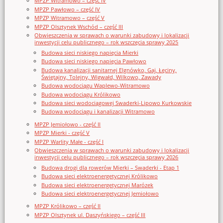
MPZP Witramowo – część IV
MPZP Pawłowo – część IV
MPZP Witramowo – część V
MPZP Olsztynek Wschód – część III
Obwieszczenia w sprawach o warunki zabudowy i lokalizacji
inwestycji celu publicznego – rok wszczęcia sprawy 2025
Budowa sieci niskiego napięcia Mierki
Budowa sieci niskiego napięcia Pawłowo
Budowa kanalizacji sanitarnej Elgnówko, Gaj, Łęciny,
Świętajny, Tolejny, Wigwałd, Wilkowo, Zawady
Budowa wodociągu Waplewo-Witramowo
Budowa wodociągu Królikowo
Budowa sieci wodociągowej Swaderki-Lipowo Kurkowskie
Budowa wodociągu i kanalizacji Witramowo
MPZP Jemiołowo - część II
MPZP Mierki - część V
MPZP Warlity Małe - część I
Obwieszczenia w sprawach o warunki zabudowy i lokalizacji
inwestycji celu publicznego – rok wszczęcia sprawy 2026
Budowa drogi dla rowerów Mierki – Swaderki - Etap 1
Budowa sieci elektroenergetycznej Królikowo
Budowa sieci elektroenergetycznej Marózek
Budowa sieci elektroenergetycznej Jemiołowo
MPZP Królikowo – część II
MPZP Olsztynek ul. Daszyńskiego – część III