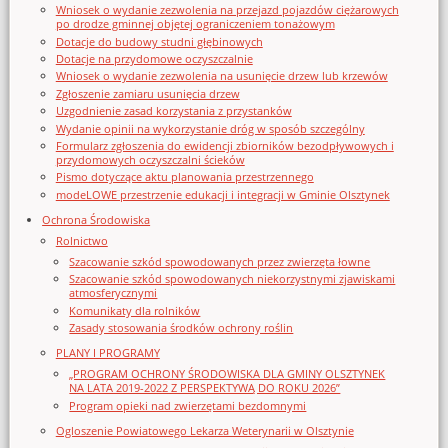
Wniosek o wydanie zezwolenia na przejazd pojazdów ciężarowych
po drodze gminnej objętej ograniczeniem tonażowym
Dotacje do budowy studni głębinowych
Dotacje na przydomowe oczyszczalnie
Wniosek o wydanie zezwolenia na usunięcie drzew lub krzewów
Zgłoszenie zamiaru usunięcia drzew
Uzgodnienie zasad korzystania z przystanków
Wydanie opinii na wykorzystanie dróg w sposób szczególny
Formularz zgłoszenia do ewidencji zbiorników bezodpływowych i
przydomowych oczyszczalni ścieków
Pismo dotyczące aktu planowania przestrzennego
modeLOWE przestrzenie edukacji i integracji w Gminie Olsztynek
Ochrona Środowiska
Rolnictwo
Szacowanie szkód spowodowanych przez zwierzęta łowne
Szacowanie szkód spowodowanych niekorzystnymi zjawiskami
atmosferycznymi
Komunikaty dla rolników
Zasady stosowania środków ochrony roślin
PLANY I PROGRAMY
„PROGRAM OCHRONY ŚRODOWISKA DLA GMINY OLSZTYNEK
NA LATA 2019-2022 Z PERSPEKTYWĄ DO ROKU 2026”
Program opieki nad zwierzętami bezdomnymi
Ogloszenie Powiatowego Lekarza Weterynarii w Olsztynie