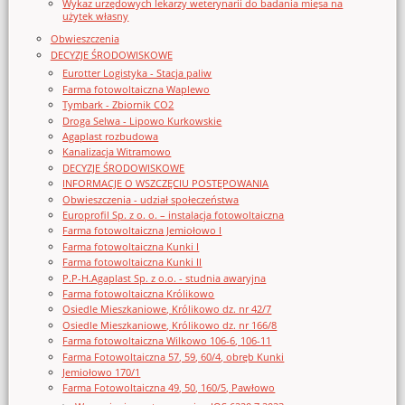
Wykaz urzędowych lekarzy weterynarii do badania mięsa na
użytek własny
Obwieszczenia
DECYZJE ŚRODOWISKOWE
Eurotter Logistyka - Stacja paliw
Farma fotowoltaiczna Waplewo
Tymbark - Zbiornik CO2
Droga Selwa - Lipowo Kurkowskie
Agaplast rozbudowa
Kanalizacja Witramowo
DECYZJE ŚRODOWISKOWE
INFORMACJE O WSZCZĘCIU POSTĘPOWANIA
Obwieszczenia - udział społeczeństwa
Europrofil Sp. z o. o. – instalacja fotowoltaiczna
Farma fotowoltaiczna Jemiołowo I
Farma fotowoltaiczna Kunki I
Farma fotowoltaiczna Kunki II
P.P-H.Agaplast Sp. z o.o. - studnia awaryjna
Farma fotowoltaiczna Królikowo
Osiedle Mieszkaniowe, Królikowo dz. nr 42/7
Osiedle Mieszkaniowe, Królikowo dz. nr 166/8
Farma fotowoltaiczna Wilkowo 106-6, 106-11
Farma Fotowoltaiczna 57, 59, 60/4, obręb Kunki
Jemiołowo 170/1
Farma Fotowoltaiczna 49, 50, 160/5, Pawłowo