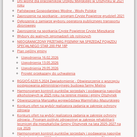
Dni wolne dla pracowników Urzędu Miejskiego w Olsztynku w 2021
roku
Państwowe Gospodarstwo Wodne - Wody Polskie
Zaproszenie na spotkanie - program Czyste Powietrze grudzień 2021
Ogłoszenie o zamiarze wyboru operatora publicznego transportu
zbiorowego
Zaproszenie na spotkania Czyste Powietrze Czyste Mieszkanie
Wybory do walnych zgromadzeń izb rolniczych
NIEOGRANICZONY PRZETARG PISEMNY NA SPRZEDAŻ POJAZDU
SPECJALNEGO STAR 200 PM 18P
Plan ogólny gminy
Uzgodnienia 16.02.2026
Uzgodnienia 13.05.2026
Uzgodnienia 29.05.2026
Projekt przekazany do uchwalenia
RGGIOŚ.6220.5.2024 Zawiadomienie - Obwieszczenie o wszczęciu
postępowania administracyjnego budowa farmy Mielno
Harmonogram kontroli punktów sprzedaży i podawania napojów
alkoholowych w 2025 roku na terenie miasta i gminy Olsztynek
Obwieszczenia Marszałka województwa Warmińsko-Mazurskiego
Konkurs ofert na wybór realizatora zadania w zakresie ochrony
zdrowia
Konkurs ofert na wybór realizatora zadania w zakresie ochrony
zdrowia - Program polityki zdrowotnej w zakresie rehabilitacji
leczniczej dla mieszkańców Gminy Olsztynek na lata 2025-2027 na
rok 2026
Harmonogram kontroli punktów sprzedaży i podawania napojów