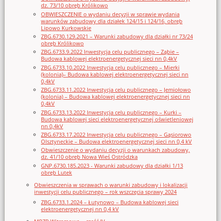
dz. 73/10 obręb Królikowo
OBWIESZCZENIE o wydaniu decyzji w sprawie wydania
warunków zabudowy dla działek 124/15 i 124/16, obręb
Lipowo Kurkowskie
ZBG.6730.129.2021 – Warunki zabudowy dla działki nr 73/24
obręb Królikowo
ZBG.6733.9.2022 Inwestycja celu publicznego – Ząbie –
Budowa kablowej elektroenergetycznej sieci nn 0,4kV
ZBG.6733.10.2022 Inwestycja celu publicznego – Mierki
(kolonia)– Budowa kablowej elektroenergetycznej sieci nn
0,4kV
ZBG.6733.11.2022 Inwestycja celu publicznego – Jemiołowo
(kolonia) – Budowa kablowej elektroenergetycznej sieci nn
0,4kV
ZBG.6733.13.2022 Inwestycja celu publicznego – Kurki –
Budowa kablowej sieci elektroenergetycznej oświetleniowej
nn 0,4kV
ZBG.6733.17.2022 Inwestycja celu publicznego – Gąsiorowo
Olsztyneckie – Budowa elektroenergetycznej sieci nn 0,4 kV
Obwieszczenie o wydaniu decyzji o warunkach zabudowy,
dz. 41/10 obręb Nowa Wieś Ostródzka
GNP.6730.185.2023 - Warunki zabudowy dla działki 1/13
obręb Lutek
Obwieszczenia w sprawach o warunki zabudowy i lokalizacji
inwestycji celu publicznego – rok wszczęcia sprawy 2024
ZBG.6733.1.2024 – Łutynowo – Budowa kablowej sieci
elektroenergetycznej nn 0,4 kV