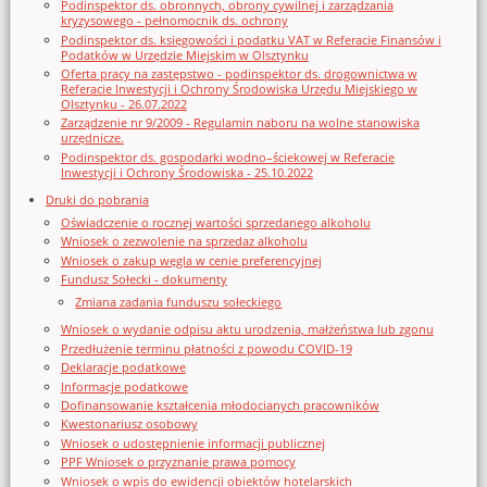
Podinspektor ds. obronnych, obrony cywilnej i zarządzania
kryzysowego - pełnomocnik ds. ochrony
Podinspektor ds. księgowości i podatku VAT w Referacie Finansów i
Podatków w Urzędzie Miejskim w Olsztynku
Oferta pracy na zastępstwo - podinspektor ds. drogownictwa w
Referacie Inwestycji i Ochrony Środowiska Urzędu Miejskiego w
Olsztynku - 26.07.2022
Zarządzenie nr 9/2009 - Regulamin naboru na wolne stanowiska
urzędnicze.
Podinspektor ds. gospodarki wodno–ściekowej w Referacie
Inwestycji i Ochrony Środowiska - 25.10.2022
Druki do pobrania
Oświadczenie o rocznej wartości sprzedanego alkoholu
Wniosek o zezwolenie na sprzedaz alkoholu
Wniosek o zakup węgla w cenie preferencyjnej
Fundusz Sołecki - dokumenty
Zmiana zadania funduszu sołeckiego
Wniosek o wydanie odpisu aktu urodzenia, małżeństwa lub zgonu
Przedłużenie terminu płatności z powodu COVID-19
Deklaracje podatkowe
Informacje podatkowe
Dofinansowanie kształcenia młodocianych pracowników
Kwestonariusz osobowy
Wniosek o udostępnienie informacji publicznej
PPF Wniosek o przyznanie prawa pomocy
Wniosek o wpis do ewidencji obiektów hotelarskich