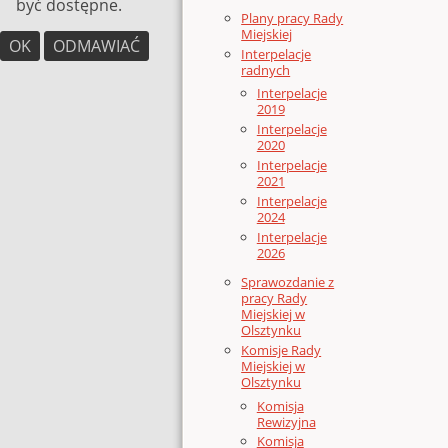
być dostępne.
Plany pracy Rady
Miejskiej
OK
ODMAWIAĆ
Interpelacje
radnych
Interpelacje
2019
Interpelacje
2020
Interpelacje
2021
Interpelacje
2024
Interpelacje
2026
Sprawozdanie z
pracy Rady
Miejskiej w
Olsztynku
Komisje Rady
Miejskiej w
Olsztynku
Komisja
Rewizyjna
Komisja