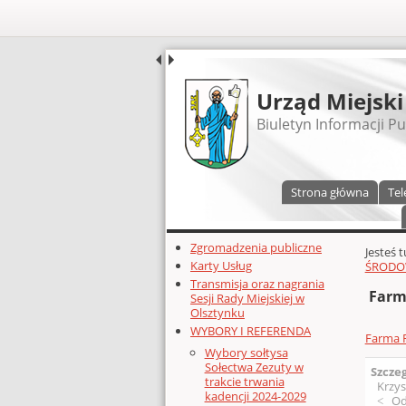
UDOSTĘPNIJ
Urząd Miejski
Biuletyn Informacji Pu
Menu główne
Strona główna
Tel
Dodatkowe zasoby (lewa kolumn
Zgromadzenia publiczne
Głównej 
Jesteś 
Karty Usług
ŚRODO
Transmisja oraz nagrania
Farm
Sesji Rady Miejskiej w
Olsztynku
WYBORY I REFERENDA
Farma F
Wybory sołtysa
Sołectwa Zezuty w
Szcze
trakcie trwania
Krzys
kadencji 2024-2029
Od