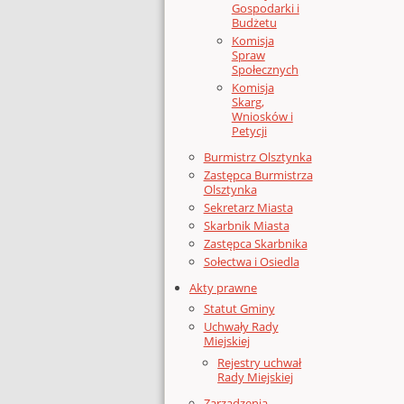
Gospodarki i
Budżetu
Komisja
Spraw
Społecznych
Komisja
Skarg,
Wniosków i
Petycji
Burmistrz Olsztynka
Zastępca Burmistrza
Olsztynka
Sekretarz Miasta
Skarbnik Miasta
Zastępca Skarbnika
Sołectwa i Osiedla
Akty prawne
Statut Gminy
Uchwały Rady
Miejskiej
Rejestry uchwał
Rady Miejskiej
Zarządzenia