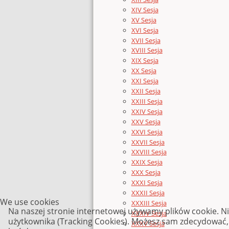
XIV Sesja
XV Sesja
XVI Sesja
XVII Sesja
XVIII Sesja
XIX Sesja
XX Sesja
XXI Sesja
XXII Sesja
XXIII Sesja
XXIV Sesja
XXV Sesja
XXVI Sesja
XXVII Sesja
XXVIII Sesja
XXIX Sesja
XXX Sesja
XXXI Sesja
XXXII Sesja
We use cookies
XXXIII Sesja
Na naszej stronie internetowej używamy plików cookie. N
XXXIV Sesja
użytkownika (Tracking Cookies). Możesz sam zdecydować, c
XXXV Sesja