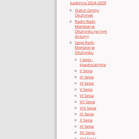
kadencja 2024-2029
Statut Gminy
Olsztynek
Radni Rady
Miejskiej w
Olsztynku (w tym
dyżury)
Sesje Rady
Miejskiej w
Olsztynku
I sesja -
inauguracyjna
II Sesja
III Sesja
IV Sesja
V Sesja
VI Sesja
VII Sesja
VIII Sesja
IX Sesja
X Sesja
XI Sesja
XII Sesja
XIII Sesja