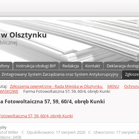
S
 w Olsztynku
blicznej
efony
Instrukcja obsługi BIP
Redakcja
Kontakt
Deklaracja dostę
Zintegrowany System Zarządzania oraz System Antykorupcyjny
Zgłosze
a)
zawartości
tutaj:
Zgłoszenia zewnętrzne - Rada Miejska w Olsztynku
MENU
Ochrona
WISKOWE
Farma Fotowoltaiczna 57, 59, 60/4, obręb Kunki
a Fotowoltaiczna 57, 59, 60/4, obręb Kunki
otowoltaiczna 57, 59, 60/4, obręb Kunki
góły
ztof Miller
Opublikowano: 17 sierpień 2020
Utworzono: 17 sierpień 
słony: 2458