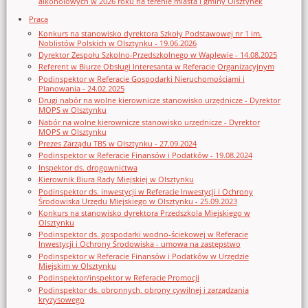
alkoholowych w 2026 roku na terenie miasta i gminy Olsztynek
Praca
Konkurs na stanowisko dyrektora Szkoły Podstawowej nr 1 im.
Noblistów Polskich w Olsztynku - 19.06.2026
Dyrektor Zespołu Szkolno-Przedszkolnego w Waplewie - 14.08.2025
Referent w Biurze Obsługi Interesanta w Referacie Organizacyjnym
Podinspektor w Referacie Gospodarki Nieruchomościami i
Planowania - 24.02.2025
Drugi nabór na wolne kierownicze stanowisko urzędnicze - Dyrektor
MOPS w Olsztynku
Nabór na wolne kierownicze stanowisko urzędnicze - Dyrektor
MOPS w Olsztynku
Prezes Zarządu TBS w Olsztynku - 27.09.2024
Podinspektor w Referacie Finansów i Podatków - 19.08.2024
Inspektor ds. drogownictwa
Kierownik Biura Rady Miejskiej w Olsztynku
Podinspektor ds. inwestycji w Referacie Inwestycji i Ochrony
Środowiska Urzędu Miejskiego w Olsztynku - 25.09.2023
Konkurs na stanowisko dyrektora Przedszkola Miejskiego w
Olsztynku
Podinspektor ds. gospodarki wodno-ściekowej w Referacie
Inwestycji i Ochrony Środowiska - umowa na zastępstwo
Podinspektor w Referacie Finansów i Podatków w Urzędzie
Miejskim w Olsztynku
Podinspektor/inspektor w Referacie Promocji
Podinspektor ds. obronnych, obrony cywilnej i zarządzania
kryzysowego