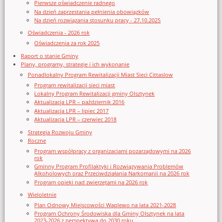
Pierwsze oświadczenie radnego
Na dzień zaprzestania pełnienia obowiązków
Na dzień rozwiązania stosunku pracy - 27.10.2025
Oświadczenia - 2026 rok
Oświadczenia za rok 2025
Raport o stanie Gminy
Plany, programy, strategie i ich wykonanie
Ponadlokalny Program Rewitalizacji Miast Sieci Cittaslow
Program rewitalizacji sieci miast
Lokalny Program Rewitalizacji gminy Olsztynek
Aktualizacja LPR – październik 2016
Aktualizacja LPR – lipiec 2017
Aktualizacja LPR – czerwiec 2018
Strategia Rozwoju Gminy
Roczne
Program współpracy z organizacjami pozarządowymi na 2026
rok
Gminny Program Profilaktyki i Rozwiązywania Problemów
Alkoholowych oraz Przeciwdziałania Narkomanii na 2026 rok
Program opieki nad zwierzętami na 2026 rok
Wieloletnie
Plan Odnowy Miejscowości Waplewo na lata 2021-2028
Program Ochrony Środowiska dla Gminy Olsztynek na lata
2023-2026 z perspektywą do 2030 roku