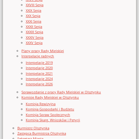
XXVIII Sesja
XXIX Sesja
XXX Sesja
XXXI Sesja
XXXII Sesja
XXXIII Sesja
XXXIV Sesja
XXXV Sesja
Plany pracy Rady Miejskiej
Interpelacje radnych
Interpelacje 2019
Interpelacje 2020
Interpelacje 2021
Interpelacje 2024
Interpelacje 2026
Sprawozdanie z pracy Rady Miejskiej w Olsztynku
Komisje Rady Miejskiej w Olsztynku
Komisja Rewizyjna
Komisja Gospodarki i Budżetu
Komisja Spraw Społecznych
Komisja Skarg, Wniosków i Petycji
Burmistrz Olsztynka
Zastępca Burmistrza Olsztynka
Sekretarz Miasta