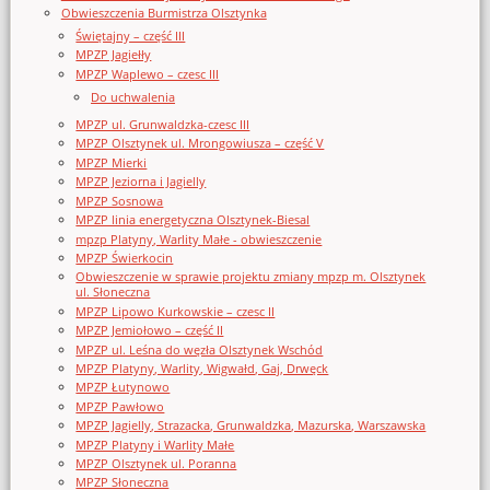
Obwieszczenia Burmistrza Olsztynka
Świętajny – część III
MPZP Jagiełły
MPZP Waplewo – czesc III
Do uchwalenia
MPZP ul. Grunwaldzka-czesc III
MPZP Olsztynek ul. Mrongowiusza – część V
MPZP Mierki
MPZP Jeziorna i Jagielly
MPZP Sosnowa
MPZP linia energetyczna Olsztynek-Biesal
mpzp Platyny, Warlity Małe - obwieszczenie
MPZP Świerkocin
Obwieszczenie w sprawie projektu zmiany mpzp m. Olsztynek
ul. Słoneczna
MPZP Lipowo Kurkowskie – czesc II
MPZP Jemiołowo – część II
MPZP ul. Leśna do węzła Olsztynek Wschód
MPZP Platyny, Warlity, Wigwałd, Gaj, Drwęck
MPZP Łutynowo
MPZP Pawłowo
MPZP Jagielly, Strazacka, Grunwaldzka, Mazurska, Warszawska
MPZP Platyny i Warlity Małe
MPZP Olsztynek ul. Poranna
MPZP Słoneczna