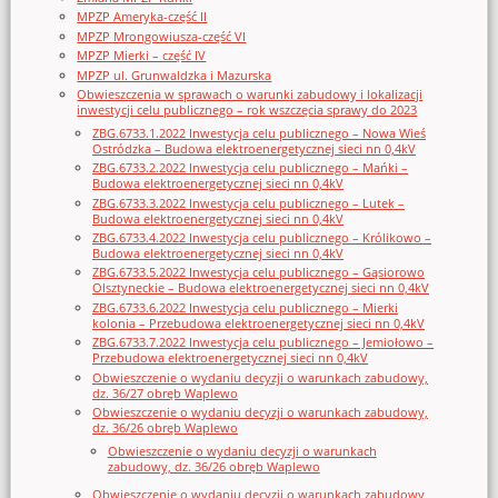
MPZP Ameryka-część II
MPZP Mrongowiusza-część VI
MPZP Mierki – część IV
MPZP ul. Grunwaldzka i Mazurska
Obwieszczenia w sprawach o warunki zabudowy i lokalizacji
inwestycji celu publicznego – rok wszczęcia sprawy do 2023
ZBG.6733.1.2022 Inwestycja celu publicznego – Nowa Wieś
Ostródzka – Budowa elektroenergetycznej sieci nn 0,4kV
ZBG.6733.2.2022 Inwestycja celu publicznego – Mańki –
Budowa elektroenergetycznej sieci nn 0,4kV
ZBG.6733.3.2022 Inwestycja celu publicznego – Lutek –
Budowa elektroenergetycznej sieci nn 0,4kV
ZBG.6733.4.2022 Inwestycja celu publicznego – Królikowo –
Budowa elektroenergetycznej sieci nn 0,4kV
ZBG.6733.5.2022 Inwestycja celu publicznego – Gąsiorowo
Olsztyneckie – Budowa elektroenergetycznej sieci nn 0,4kV
ZBG.6733.6.2022 Inwestycja celu publicznego – Mierki
kolonia – Przebudowa elektroenergetycznej sieci nn 0,4kV
ZBG.6733.7.2022 Inwestycja celu publicznego – Jemiołowo –
Przebudowa elektroenergetycznej sieci nn 0,4kV
Obwieszczenie o wydaniu decyzji o warunkach zabudowy,
dz. 36/27 obręb Waplewo
Obwieszczenie o wydaniu decyzji o warunkach zabudowy,
dz. 36/26 obręb Waplewo
Obwieszczenie o wydaniu decyzji o warunkach
zabudowy, dz. 36/26 obręb Waplewo
Obwieszczenie o wydaniu decyzji o warunkach zabudowy,