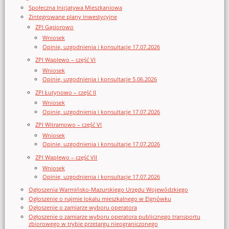
Społeczna Inicjatywa Mieszkaniowa
Zintegrowane plany inwestycyjne
ZPI Gąsiorowo
Wniosek
Opinie, uzgodnienia i konsultacje 17.07.2026
ZPI Waplewo – część VI
Wniosek
Opinie, uzgodnienia i konsultacje 5.06.2026
ZPI Łutynowo – część II
Wniosek
Opinie, uzgodnienia i konsultacje 17.07.2026
ZPI Witramowo – część VI
Wniosek
Opinie, uzgodnienia i konsultacje 17.07.2026
ZPI Waplewo – część VII
Wniosek
Opinie, uzgodnienia i konsultacje 17.07.2026
Ogłoszenia Warmińsko-Mazurskiego Urzędu Wojewódzkiego
Ogłoszenie o najmie lokalu mieszkalnego w Elgnówku
Ogłoszenie o zamiarze wyboru operatora
Ogłoszenie o zamiarze wyboru operatora publicznego transportu
zbiorowego w trybie przetargu nieograniczonego