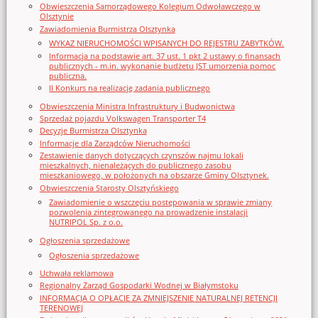
Obwieszczenia Samorządowego Kolegium Odwoławczego w
Olsztynie
Zawiadomienia Burmistrza Olsztynka
WYKAZ NIERUCHOMOŚCI WPISANYCH DO REJESTRU ZABYTKÓW.
Informacja na podstawie art. 37 ust. 1 pkt 2 ustawy o finansach
publicznych - m.in. wykonanie budżetu JST umorzenia pomoc
publiczna.
II Konkurs na realizację zadania publicznego
Obwieszczenia Ministra Infrastruktury i Budwonictwa
Sprzedaż pojazdu Volkswagen Transporter T4
Decyzje Burmistrza Olsztynka
Informacje dla Zarządców Nieruchomości
Zestawienie danych dotyczących czynszów najmu lokali
mieszkalnych, nienależących do publicznego zasobu
mieszkaniowego, w położonych na obszarze Gminy Olsztynek.
Obwieszczenia Starosty Olsztyńskiego
Zawiadomienie o wszczęciu postępowania w sprawie zmiany
pozwolenia zintegrowanego na prowadzenie instalacji
NUTRIPOL Sp. z o.o.
Ogłoszenia sprzedażowe
Ogłoszenia sprzedażowe
Uchwała reklamowa
Regionalny Zarząd Gospodarki Wodnej w Białymstoku
INFORMACJA O OPŁACIE ZA ZMNIEJSZENIE NATURALNEJ RETENCJI
TERENOWEJ