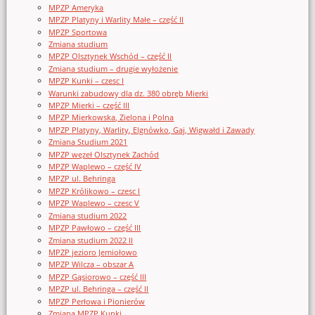
MPZP Ameryka
MPZP Platyny i Warlity Małe – część II
MPZP Sportowa
Zmiana studium
MPZP Olsztynek Wschód – część II
Zmiana studium – drugie wyłożenie
MPZP Kunki – czesc I
Warunki zabudowy dla dz. 380 obręb Mierki
MPZP Mierki – część III
MPZP Mierkowska, Zielona i Polna
MPZP Platyny, Warlity, Elgnówko, Gaj, Wigwałd i Zawady
Zmiana Studium 2021
MPZP węzeł Olsztynek Zachód
MPZP Waplewo – część IV
MPZP ul. Behringa
MPZP Królikowo – czesc I
MPZP Waplewo – czesc V
Zmiana studium 2022
MPZP Pawłowo – część III
Zmiana studium 2022 II
MPZP jezioro Jemiołowo
MPZP Wilcza – obszar A
MPZP Gąsiorowo – część III
MPZP ul. Behringa – część II
MPZP Perłowa i Pionierów
Zmiana MPZP Kunki