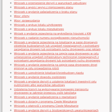
Wniosek o przeniesienie decyzji o warunkach zabudowy
Wniosek o wypis i wyrys z miejscowego planu
Wniosek o wydanie zaświadczenia o braku planu
Wzor_oferty
Wzor_sprawozdania
Wniosek o wykup lokalu użytkowego
Wniosek o wykup lokalu mieszkalnego
Wnisek o wydanie zezwolenia na wykreślenie hipoteki z KW
Wniosek o nadanie numeru porządkowego nieruchomości
Wniosek o wydanie zezwolenia na lokalizację w pasie drogowym
obiektów budowlanych lub urządzeń niezwiązanych z potrzebami
zarządzania drogami lub potrzebami ruchu drogowego oraz reklam
Wniosek o wydanie zezwolenia na zajęcie pasa drogowego w celu
umieszczenia urządzeń infrastruktury technicznej niezwiązanych z
potrzebami zarządzania drogami lub potrzebami ruchu drogowego
Wniosek o wydanie zezwolenia na zajęcie pasa drogowego drogi
gminnej w celu prowadzenia robót
Wniosek o uzgodnienie lokalizacji/przebudowy zjazdu
Wniosek o wydanie dowodu osobistego
Wniosek o wydanie decyzji o ustalenie lokalizacji inwestycji celu
publicznego albo warunków zabudowy
Udzielenia licencji na wykonywanie krajowego transportu
drogowego w zakresie przewozu osób taksówką
Wniosek o wydanie zaświadczenia o rewitalizacji
Wniosek o dotację z programu Ciepłe Mieszkanie
Wniosek o płatność z programu Ciepłe Mieszkanie
Wniosek o wydanie decyzji o środowiskowych uwarunkowaniach