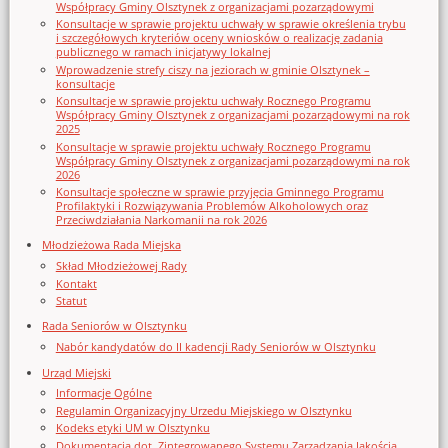
Współpracy Gminy Olsztynek z organizacjami pozarządowymi
Konsultacje w sprawie projektu uchwały w sprawie określenia trybu
i szczegółowych kryteriów oceny wniosków o realizację zadania
publicznego w ramach inicjatywy lokalnej
Wprowadzenie strefy ciszy na jeziorach w gminie Olsztynek –
konsultacje
Konsultacje w sprawie projektu uchwały Rocznego Programu
Współpracy Gminy Olsztynek z organizacjami pozarządowymi na rok
2025
Konsultacje w sprawie projektu uchwały Rocznego Programu
Współpracy Gminy Olsztynek z organizacjami pozarządowymi na rok
2026
Konsultacje społeczne w sprawie przyjęcia Gminnego Programu
Profilaktyki i Rozwiązywania Problemów Alkoholowych oraz
Przeciwdziałania Narkomanii na rok 2026
Młodzieżowa Rada Miejska
Skład Młodzieżowej Rady
Kontakt
Statut
Rada Seniorów w Olsztynku
Nabór kandydatów do II kadencji Rady Seniorów w Olsztynku
Urząd Miejski
Informacje Ogólne
Regulamin Organizacyjny Urzedu Miejskiego w Olsztynku
Kodeks etyki UM w Olsztynku
Dokumentacja dot. Zintegrowanego Systemu Zarządzania Jakością