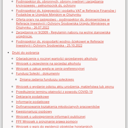
Podinspektor ds. obronnych, obrony cywilnej i zarządzania
kryzysowego - pełnomocnik ds. ochrony
Podinspektor ds. księgowości i podatku VAT w Referacie Finansów i
Podatków w Urzędzie Miejskim w Olsztynku
Oferta pracy na zastępstwo - podinspektor ds. drogownictwa w
Referacie Inwestycji i Ochrony Środowiska Urzędu Miejskiego w
Olsztynku - 26.07.2022
Zarządzenie nr 9/2009 - Regulamin naboru na wolne stanowiska
urzędnicze.
Podinspektor ds. gospodarki wodno–ściekowej w Referacie
Inwestycji i Ochrony Środowiska - 25.10.2022
Druki do pobrania
Oświadczenie o rocznej wartości sprzedanego alkoholu
Wniosek o zezwolenie na sprzedaz alkoholu
Wniosek o zakup węgla w cenie preferencyjnej
Fundusz Sołecki - dokumenty
Zmiana zadania funduszu sołeckiego
Wniosek o wydanie odpisu aktu urodzenia, małżeństwa lub zgonu
Przedłużenie terminu płatności z powodu COVID-19
Deklaracje podatkowe
Informacje podatkowe
Dofinansowanie kształcenia młodocianych pracowników
Kwestonariusz osobowy
Wniosek o udostępnienie informacji publicznej
PPF Wniosek o przyznanie prawa pomocy
Wniosek o wpis do ewidencji obiektów hotelarskich