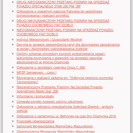
DRUGI NIEOGRANICZONY PRZETARG PISEMNY NA SPRZEDAŻ
POJAZDU SPECJALNEGO STAR 200 PM 18P
Ogłoszenie o otwartym naborze Partnera do wspólnego
przygotowania i realizacji projektu
DRUGI NIEOGRANICZONY PRZETARG PISEMNY NA SPRZEDAŻ
POJAZDU OSOBOWEGO FIAT DOBLO
NIEOGRANICZONY PRZETARG PISEMNY NA SPRZEDAŻ POJAZDU
OSOBOWEGO FIAT DOBLO
Instytut Meteorologii i Gospodarki Wodnej
Decyzja w sprawie zatwierdzenia taryf dla zbiorowego zaopatrzenia
w wodę i zbiorowego odprowadzania ścieków
Ogólny schemat procedury kontroli przestrzegania zasad i
warunków korzystania z zezwoleń na sprzedaż napojów
alkoholowych w gminie Olsztynek
Ogłoszenie o sprzedaży ciągnika Ursus C-360
MPZP Samagowo – czesc I
Rezygnacja z realizacji zadania pn. "Odkrycie tajemnic pomnika
Tannenbergu"
Nieograniczony Przetargu Pisemny Na Sprzedaż Pojazdu
Specjalnego Marki Star_200
Informacje i komunikaty
Uchwała projekt nowego ustroju szkolnego
Ogłoszenie o zebraniu mieszkańców Sołectwa Drwęck - wybory
sołtysa
Ogłoszenie o zamknięciu ul. Behringa na czas Dni Olsztynka 2016
Pozostałe obwieszczenia
Samorząd Województwa Warmińsko-Mazurskiego
Obwieszczenia Wojewody Warmińsko-Mazurskiego