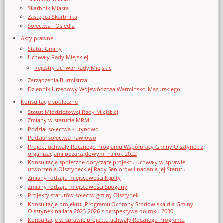
Skarbnik Miasta
Zastępca Skarbnika
Sołectwa i Osiedla
Akty prawne
Statut Gminy
Uchwały Rady Miejskiej
Rejestry uchwał Rady Miejskiej
Zarządzenia Burmistrza
Dziennik Urzędowy Województwa Warmińsko-Mazurskiego
Konsultacje społeczne
Statut Młodzieżowej Rady Miejskiej
Zmiany w statucie MRM
Podział sołectwa Łutynowo
Podział sołectwa Pawłowo
Projekt uchwały Rocznego Programu Współpracy Gminy Olsztynek z
organizacjami pozarządowymi na rok 2022
Konsultacje społeczne dotyczące projektu uchwały w sprawie
utworzenia Olsztyneckiej Rady Seniorów i nadania jej Statutu
Zmiany rodzaju miejscowości Kąpity
Zmiany rodzaju miejscowości Spoguny
Projekty statutów sołectw gminy Olsztynek
Konsultacje projektu „Programu Ochrony Środowiska dla Gminy
Olsztynek na lata 2023-2026 z perspektywą do roku 2030
Konsultacje w sprawie projektu uchwały Rocznego Programu