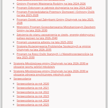
Gminny Program Wspierania Rodziny na lata 2024-2026
Program Osłonowy w zakresie dożywiania na lata 2024-2028
Program Przeciwdziałania Przemocy Domowej i Ochrony Osób
na lata 2023-2028
Program Opieki nad Zabytkami Gminy Olsztynek na lata 2025-
2028
Wieloletni Program Gospodarowania Mieszkaniowym Zasobem
Gminy na lata 2026-2030
Założenia do planu zaopatrzenia w ciepło, energię elektryczna i
paliwa gazowe na lata 2026-2040
Program usuwania azbestu na lata 2025-2032
Strategia Rozwiązywania Problemów Społecznych w gminie
Olsztynek na lata 2026-2035
Program na Rzecz Osób Starszych i z Niepełnosprawnością na
lata 2025-2030
Strategia Młodzieżowa gminy Olsztynek na lata 2026-2030 w
obszarze sportu wśród młodzieży
Strategia Młodzieżowa gminy Olsztynek na lata 2026-2030 w
obszarze zdrowia psychicznego młodych osób
Sprawozdania
Sprawozdania za rok 2020
Sprawozdania za rok 2021
Sprawozdania za rok 2022
Sprawozdania za rok 2023
Sprawozdania za rok 2024
Sprawozdania za rok 2025