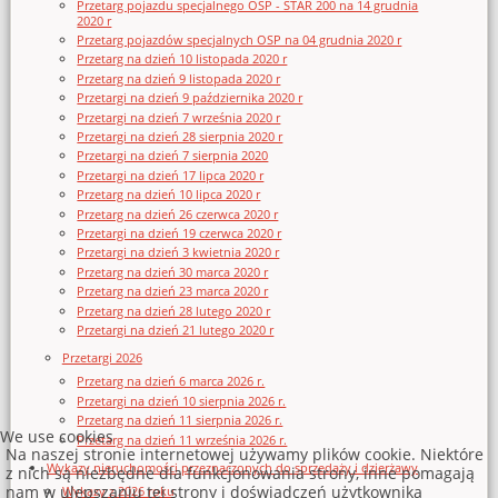
Przetarg pojazdu specjalnego OSP - STAR 200 na 14 grudnia
2020 r
Przetarg pojazdów specjalnych OSP na 04 grudnia 2020 r
Przetarg na dzień 10 listopada 2020 r
Przetarg na dzień 9 listopada 2020 r
Przetargi na dzień 9 października 2020 r
Przetargi na dzień 7 września 2020 r
Przetargi na dzień 28 sierpnia 2020 r
Przetargi na dzień 7 sierpnia 2020
Przetargi na dzień 17 lipca 2020 r
Przetarg na dzień 10 lipca 2020 r
Przetarg na dzień 26 czerwca 2020 r
Przetargi na dzień 19 czerwca 2020 r
Przetargi na dzień 3 kwietnia 2020 r
Przetarg na dzień 30 marca 2020 r
Przetarg na dzień 23 marca 2020 r
Przetarg na dzień 28 lutego 2020 r
Przetargi na dzień 21 lutego 2020 r
Przetargi 2026
Przetarg na dzień 6 marca 2026 r.
Przetargi na dzień 10 sierpnia 2026 r.
Przetarg na dzień 11 sierpnia 2026 r.
We use cookies
Przetarg na dzień 11 września 2026 r.
Na naszej stronie internetowej używamy plików cookie. Niektóre
Wykazy nieruchomości przeznaczonych do sprzedaży i dzierżawy
z nich są niezbędne dla funkcjonowania strony, inne pomagają
nam w ulepszaniu tej strony i doświadczeń użytkownika
Wykazy z 2026 roku