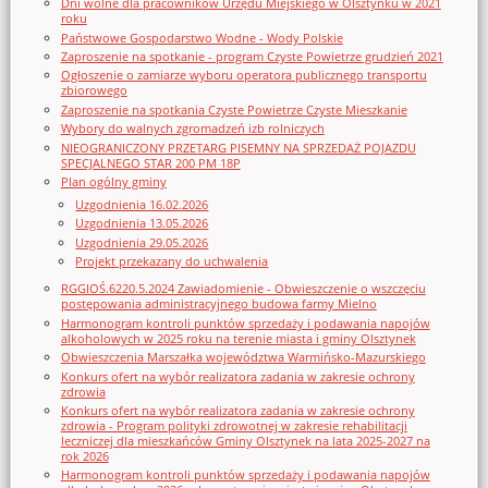
Dni wolne dla pracowników Urzędu Miejskiego w Olsztynku w 2021
roku
Państwowe Gospodarstwo Wodne - Wody Polskie
Zaproszenie na spotkanie - program Czyste Powietrze grudzień 2021
Ogłoszenie o zamiarze wyboru operatora publicznego transportu
zbiorowego
Zaproszenie na spotkania Czyste Powietrze Czyste Mieszkanie
Wybory do walnych zgromadzeń izb rolniczych
NIEOGRANICZONY PRZETARG PISEMNY NA SPRZEDAŻ POJAZDU
SPECJALNEGO STAR 200 PM 18P
Plan ogólny gminy
Uzgodnienia 16.02.2026
Uzgodnienia 13.05.2026
Uzgodnienia 29.05.2026
Projekt przekazany do uchwalenia
RGGIOŚ.6220.5.2024 Zawiadomienie - Obwieszczenie o wszczęciu
postępowania administracyjnego budowa farmy Mielno
Harmonogram kontroli punktów sprzedaży i podawania napojów
alkoholowych w 2025 roku na terenie miasta i gminy Olsztynek
Obwieszczenia Marszałka województwa Warmińsko-Mazurskiego
Konkurs ofert na wybór realizatora zadania w zakresie ochrony
zdrowia
Konkurs ofert na wybór realizatora zadania w zakresie ochrony
zdrowia - Program polityki zdrowotnej w zakresie rehabilitacji
leczniczej dla mieszkańców Gminy Olsztynek na lata 2025-2027 na
rok 2026
Harmonogram kontroli punktów sprzedaży i podawania napojów