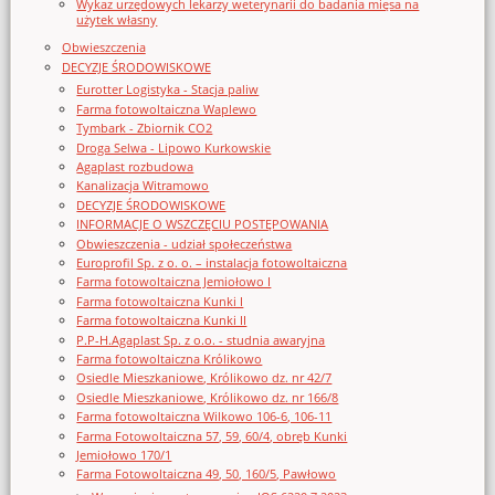
Wykaz urzędowych lekarzy weterynarii do badania mięsa na
użytek własny
Obwieszczenia
DECYZJE ŚRODOWISKOWE
Eurotter Logistyka - Stacja paliw
Farma fotowoltaiczna Waplewo
Tymbark - Zbiornik CO2
Droga Selwa - Lipowo Kurkowskie
Agaplast rozbudowa
Kanalizacja Witramowo
DECYZJE ŚRODOWISKOWE
INFORMACJE O WSZCZĘCIU POSTĘPOWANIA
Obwieszczenia - udział społeczeństwa
Europrofil Sp. z o. o. – instalacja fotowoltaiczna
Farma fotowoltaiczna Jemiołowo I
Farma fotowoltaiczna Kunki I
Farma fotowoltaiczna Kunki II
P.P-H.Agaplast Sp. z o.o. - studnia awaryjna
Farma fotowoltaiczna Królikowo
Osiedle Mieszkaniowe, Królikowo dz. nr 42/7
Osiedle Mieszkaniowe, Królikowo dz. nr 166/8
Farma fotowoltaiczna Wilkowo 106-6, 106-11
Farma Fotowoltaiczna 57, 59, 60/4, obręb Kunki
Jemiołowo 170/1
Farma Fotowoltaiczna 49, 50, 160/5, Pawłowo