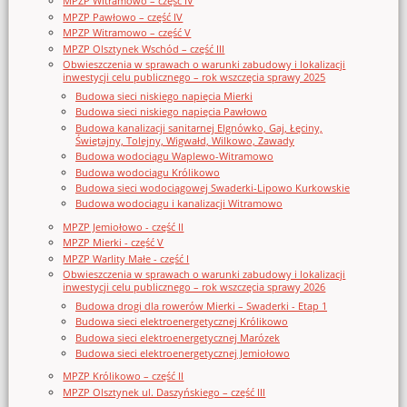
MPZP Witramowo – część IV
MPZP Pawłowo – część IV
MPZP Witramowo – część V
MPZP Olsztynek Wschód – część III
Obwieszczenia w sprawach o warunki zabudowy i lokalizacji
inwestycji celu publicznego – rok wszczęcia sprawy 2025
Budowa sieci niskiego napięcia Mierki
Budowa sieci niskiego napięcia Pawłowo
Budowa kanalizacji sanitarnej Elgnówko, Gaj, Łęciny,
Świętajny, Tolejny, Wigwałd, Wilkowo, Zawady
Budowa wodociągu Waplewo-Witramowo
Budowa wodociągu Królikowo
Budowa sieci wodociągowej Swaderki-Lipowo Kurkowskie
Budowa wodociągu i kanalizacji Witramowo
MPZP Jemiołowo - część II
MPZP Mierki - część V
MPZP Warlity Małe - część I
Obwieszczenia w sprawach o warunki zabudowy i lokalizacji
inwestycji celu publicznego – rok wszczęcia sprawy 2026
Budowa drogi dla rowerów Mierki – Swaderki - Etap 1
Budowa sieci elektroenergetycznej Królikowo
Budowa sieci elektroenergetycznej Marózek
Budowa sieci elektroenergetycznej Jemiołowo
MPZP Królikowo – część II
MPZP Olsztynek ul. Daszyńskiego – część III