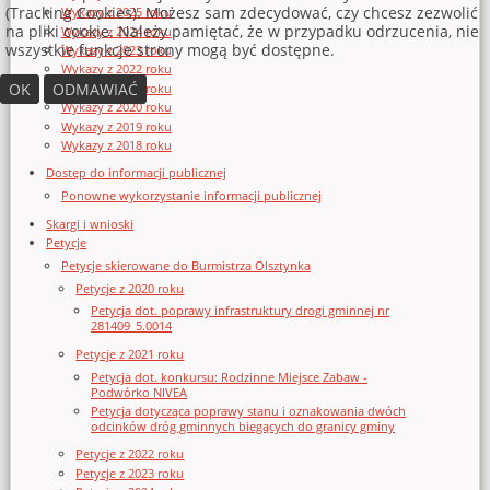
(Tracking Cookies). Możesz sam zdecydować, czy chcesz zezwolić
Wykazy z 2025 roku
na pliki cookie. Należy pamiętać, że w przypadku odrzucenia, nie
Wykazy z 2024 roku
wszystkie funkcje strony mogą być dostępne.
Wykazy z 2023 roku
Wykazy z 2022 roku
OK
ODMAWIAĆ
Wykazy z 2021 roku
Wykazy z 2020 roku
Wykazy z 2019 roku
Wykazy z 2018 roku
Dostęp do informacji publicznej
Ponowne wykorzystanie informacji publicznej
Skargi i wnioski
Petycje
Petycje skierowane do Burmistrza Olsztynka
Petycje z 2020 roku
Petycja dot. poprawy infrastruktury drogi gminnej nr
281409_5.0014
Petycje z 2021 roku
Petycja dot. konkursu: Rodzinne Miejsce Zabaw -
Podwórko NIVEA
Petycja dotycząca poprawy stanu i oznakowania dwóch
odcinków dróg gminnych biegących do granicy gminy
Petycje z 2022 roku
Petycje z 2023 roku