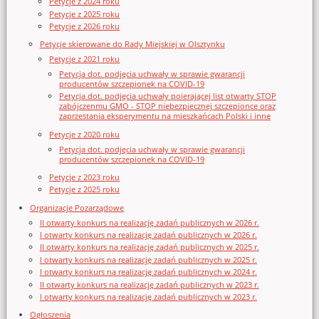
Petycje z 2024 roku
Petycje z 2025 roku
Petycje z 2026 roku
Petycje skierowane do Rady Miejskiej w Olsztynku
Petycje z 2021 roku
Petycja dot. podjęcia uchwały w sprawie gwarancji
producentów szczepionek na COVID-19
Petycja dot. podjęcia uchwały poierającej list otwarty STOP
zabójczenmu GMO - STOP niebezpiecznej szczepionce oraz
zaprzestania eksperymentu na mieszkańcach Polski i inne
Petycje z 2020 roku
Petycja dot. podjęcia uchwały w sprawie gwarancji
producentów szczepionek na COVID-19
Petycje z 2023 roku
Petycje z 2025 roku
Organizacje Pozarządowe
II otwarty konkurs na realizację zadań publicznych w 2026 r.
I otwarty konkurs na realizację zadań publicznych w 2026 r.
II otwarty konkurs na realizację zadań publicznych w 2025 r.
I otwarty konkurs na realizację zadań publicznych w 2025 r.
I otwarty konkurs na realizację zadań publicznych w 2024 r.
II otwarty konkurs na realizację zadań publicznych w 2023 r.
I otwarty konkurs na realizację zadań publicznych w 2023 r.
Ogłoszenia