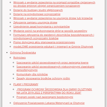
Wniosek o wydanie zezwolenia na przejazd pojazdów ciężarowych
po drodze gminnej objętej ograniczeniem tonażowym
Dotacje do budowy studni głębinowych
Dotacje na przydomowe oczyszczalnie
Wniosek o wydanie zezwolenia na usunięcie drzew lub krzewów
Zgłoszenie zamiaru usunięcia drzew
Uzgodnienie zasad korzystania z przystanków
Wydanie opinii na wykorzystanie dróg w sposób szczególny
Formularz zgłoszenia do ewidencji zbiorników bezodpływowych i
przydomowych oczyszczalni ścieków
Pismo dotyczące aktu planowania przestrzennego
modeLOWE przestrzenie edukacji i integracji w Gminie Olsztynek
Ochrona Środowiska
Rolnictwo
Szacowanie szkód spowodowanych przez zwierzęta łowne
Szacowanie szkód spowodowanych niekorzystnymi zjawiskami
atmosferycznymi
Komunikaty dla rolników
Zasady stosowania środków ochrony roślin
PLANY I PROGRAMY
„PROGRAM OCHRONY ŚRODOWISKA DLA GMINY OLSZTYNEK
NA LATA 2019-2022 Z PERSPEKTYWĄ DO ROKU 2026”
Program opieki nad zwierzętami bezdomnymi
Ogloszenie Powiatowego Lekarza Weterynarii w Olsztynie