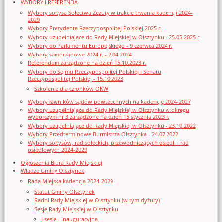
WYBORY I REFERENDA
Wybory sołtysa Sołectwa Zezuty w trakcie trwania kadencji 2024-
2029
Wybory Prezydenta Rzeczypospolitej Polskiej 2025 r.
Wybory uzupełniające do Rady Miejskiej w Olsztynku - 25.05.2025 r
Wybory do Parlamentu Europejskiego - 9 czerwca 2024 r.
Wybory samorządowe 2024 r. - 7.04.2024
Referendum zarządzone na dzień 15.10.2023 r.
Wybory do Sejmu Rzeczypospolitej Polskiej i Senatu
Rzeczypospolitej Polskiej - 15.10.2023
Szkolenie dla członków OKW
Wybory ławników sądów powszechnych na kadencję 2024-2027
Wybory uzupełniające do Rady Miejskiej w Olsztynku w okręgu
wyborczym nr 3 zarządzone na dzień 15 stycznia 2023 r.
Wybory uzupełniające do Rady Miejskiej w Olsztynku - 23.10.2022
Wybory Przedterminowe Burmistrza Olsztynka - 24.07.2022
Wybory sołtysów, rad sołeckich, przewodniczących osiedli i rad
osiedlowych 2024-2029
Ogłoszenia Biura Rady Miejskiej
Władze Gminy Olsztynek
Rada Miejska kadencja 2024-2029
Statut Gminy Olsztynek
Radni Rady Miejskiej w Olsztynku (w tym dyżury)
Sesje Rady Miejskiej w Olsztynku
I sesja - inauguracyjna