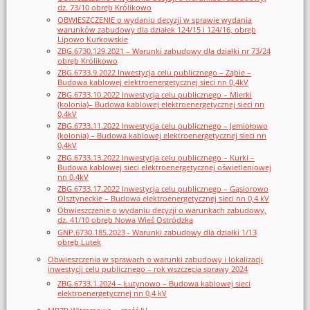
dz. 73/10 obręb Królikowo
OBWIESZCZENIE o wydaniu decyzji w sprawie wydania
warunków zabudowy dla działek 124/15 i 124/16, obręb
Lipowo Kurkowskie
ZBG.6730.129.2021 – Warunki zabudowy dla działki nr 73/24
obręb Królikowo
ZBG.6733.9.2022 Inwestycja celu publicznego – Ząbie –
Budowa kablowej elektroenergetycznej sieci nn 0,4kV
ZBG.6733.10.2022 Inwestycja celu publicznego – Mierki
(kolonia)– Budowa kablowej elektroenergetycznej sieci nn
0,4kV
ZBG.6733.11.2022 Inwestycja celu publicznego – Jemiołowo
(kolonia) – Budowa kablowej elektroenergetycznej sieci nn
0,4kV
ZBG.6733.13.2022 Inwestycja celu publicznego – Kurki –
Budowa kablowej sieci elektroenergetycznej oświetleniowej
nn 0,4kV
ZBG.6733.17.2022 Inwestycja celu publicznego – Gąsiorowo
Olsztyneckie – Budowa elektroenergetycznej sieci nn 0,4 kV
Obwieszczenie o wydaniu decyzji o warunkach zabudowy,
dz. 41/10 obręb Nowa Wieś Ostródzka
GNP.6730.185.2023 - Warunki zabudowy dla działki 1/13
obręb Lutek
Obwieszczenia w sprawach o warunki zabudowy i lokalizacji
inwestycji celu publicznego – rok wszczęcia sprawy 2024
ZBG.6733.1.2024 – Łutynowo – Budowa kablowej sieci
elektroenergetycznej nn 0,4 kV