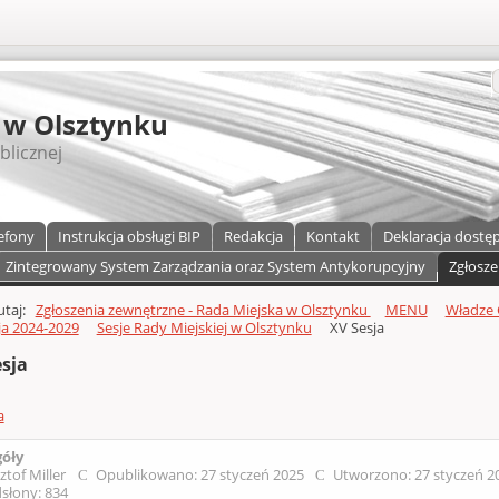
S
 w Olsztynku
blicznej
efony
Instrukcja obsługi BIP
Redakcja
Kontakt
Deklaracja dostę
Zintegrowany System Zarządzania oraz System Antykorupcyjny
Zgłosze
a)
zawartości
tutaj:
Zgłoszenia zewnętrzne - Rada Miejska w Olsztynku
MENU
Władze 
a 2024-2029
Sesje Rady Miejskiej w Olsztynku
XV Sesja
esja
a
góły
ztof Miller
Opublikowano: 27 styczeń 2025
Utworzono: 27 styczeń 
słony: 834