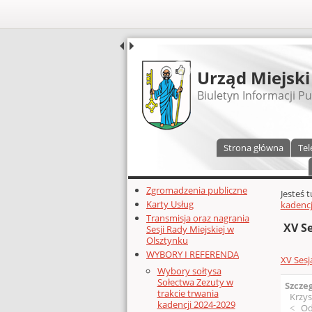
UDOSTĘPNIJ
Urząd Miejski
Biuletyn Informacji Pu
Menu główne
Strona główna
Tel
Dodatkowe zasoby (lewa kolumn
Zgromadzenia publiczne
Głównej 
Jesteś 
Karty Usług
kadencj
Transmisja oraz nagrania
XV S
Sesji Rady Miejskiej w
Olsztynku
WYBORY I REFERENDA
XV Sesj
Wybory sołtysa
Sołectwa Zezuty w
Szcze
trakcie trwania
Krzys
kadencji 2024-2029
Od