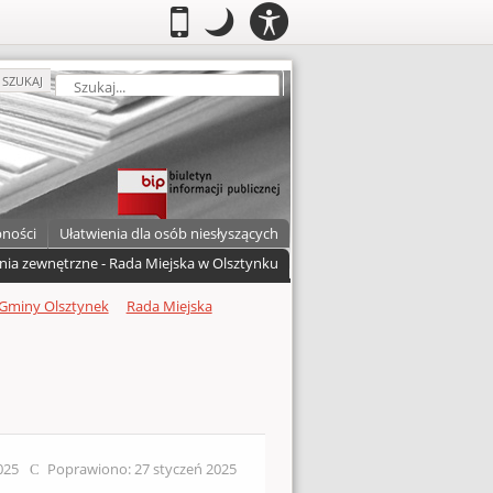
PANEL
.
Przełącz do wersji mobilnej
.
Tryb nocny: Ten tryb ustawia niski
.
Mobilny
Tryb
DOSTĘPNOŚCI
nocny
zukaj
SZUKAJ
pności
Ułatwienia dla osób niesłyszących
nia zewnętrzne - Rada Miejska w Olsztynku
Gminy Olsztynek
Rada Miejska
2025
Poprawiono: 27 styczeń 2025