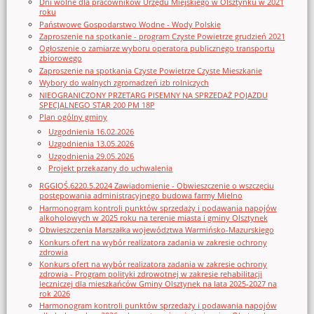
Dni wolne dla pracowników Urzędu Miejskiego w Olsztynku w 2021
roku
Państwowe Gospodarstwo Wodne - Wody Polskie
Zaproszenie na spotkanie - program Czyste Powietrze grudzień 2021
Ogłoszenie o zamiarze wyboru operatora publicznego transportu
zbiorowego
Zaproszenie na spotkania Czyste Powietrze Czyste Mieszkanie
Wybory do walnych zgromadzeń izb rolniczych
NIEOGRANICZONY PRZETARG PISEMNY NA SPRZEDAŻ POJAZDU
SPECJALNEGO STAR 200 PM 18P
Plan ogólny gminy
Uzgodnienia 16.02.2026
Uzgodnienia 13.05.2026
Uzgodnienia 29.05.2026
Projekt przekazany do uchwalenia
RGGIOŚ.6220.5.2024 Zawiadomienie - Obwieszczenie o wszczęciu
postępowania administracyjnego budowa farmy Mielno
Harmonogram kontroli punktów sprzedaży i podawania napojów
alkoholowych w 2025 roku na terenie miasta i gminy Olsztynek
Obwieszczenia Marszałka województwa Warmińsko-Mazurskiego
Konkurs ofert na wybór realizatora zadania w zakresie ochrony
zdrowia
Konkurs ofert na wybór realizatora zadania w zakresie ochrony
zdrowia - Program polityki zdrowotnej w zakresie rehabilitacji
leczniczej dla mieszkańców Gminy Olsztynek na lata 2025-2027 na
rok 2026
Harmonogram kontroli punktów sprzedaży i podawania napojów