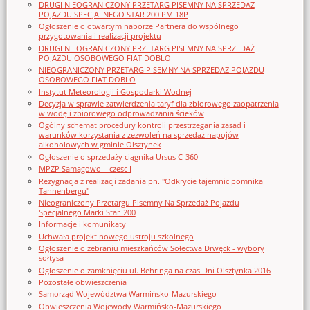
DRUGI NIEOGRANICZONY PRZETARG PISEMNY NA SPRZEDAŻ
POJAZDU SPECJALNEGO STAR 200 PM 18P
Ogłoszenie o otwartym naborze Partnera do wspólnego
przygotowania i realizacji projektu
DRUGI NIEOGRANICZONY PRZETARG PISEMNY NA SPRZEDAŻ
POJAZDU OSOBOWEGO FIAT DOBLO
NIEOGRANICZONY PRZETARG PISEMNY NA SPRZEDAŻ POJAZDU
OSOBOWEGO FIAT DOBLO
Instytut Meteorologii i Gospodarki Wodnej
Decyzja w sprawie zatwierdzenia taryf dla zbiorowego zaopatrzenia
w wodę i zbiorowego odprowadzania ścieków
Ogólny schemat procedury kontroli przestrzegania zasad i
warunków korzystania z zezwoleń na sprzedaż napojów
alkoholowych w gminie Olsztynek
Ogłoszenie o sprzedaży ciągnika Ursus C-360
MPZP Samagowo – czesc I
Rezygnacja z realizacji zadania pn. "Odkrycie tajemnic pomnika
Tannenbergu"
Nieograniczony Przetargu Pisemny Na Sprzedaż Pojazdu
Specjalnego Marki Star_200
Informacje i komunikaty
Uchwała projekt nowego ustroju szkolnego
Ogłoszenie o zebraniu mieszkańców Sołectwa Drwęck - wybory
sołtysa
Ogłoszenie o zamknięciu ul. Behringa na czas Dni Olsztynka 2016
Pozostałe obwieszczenia
Samorząd Województwa Warmińsko-Mazurskiego
Obwieszczenia Wojewody Warmińsko-Mazurskiego