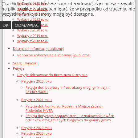
(Tracking Cookies). Możesz sam zdecydować, czy chcesz zezwolić
Wykazy z 2025 roku
na pliki cookie. Należy pamiętać, że w przypadku odrzucenia, nie
Wykazy z 2024 roku
wszystkie funkcje strony mogą być dostępne.
Wykazy z 2023 roku
Wykazy z 2022 roku
OK
ODMAWIAĆ
Wykazy z 2021 roku
Wykazy z 2020 roku
Wykazy z 2019 roku
Wykazy z 2018 roku
Dostęp do informacji publicznej
Ponowne wykorzystanie informacji publicznej
Skargi i wnioski
Petycje
Petycje skierowane do Burmistrza Olsztynka
Petycje z 2020 roku
Petycja dot. poprawy infrastruktury drogi gminnej nr
281409_5.0014
Petycje z 2021 roku
Petycja dot. konkursu: Rodzinne Miejsce Zabaw -
Podwórko NIVEA
Petycja dotycząca poprawy stanu i oznakowania dwóch
odcinków dróg gminnych biegących do granicy gminy
Petycje z 2022 roku
Petycje z 2023 roku