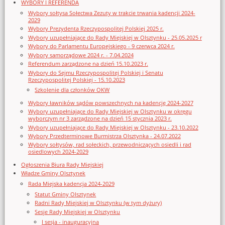
WYBORY I REFERENDA
Wybory sołtysa Sołectwa Zezuty w trakcie trwania kadencji 2024-
2029
Wybory Prezydenta Rzeczypospolitej Polskiej 2025 r.
Wybory uzupełniające do Rady Miejskiej w Olsztynku - 25.05.2025 r
Wybory do Parlamentu Europejskiego - 9 czerwca 2024 r.
Wybory samorządowe 2024 r. - 7.04.2024
Referendum zarządzone na dzień 15.10.2023 r.
Wybory do Sejmu Rzeczypospolitej Polskiej i Senatu
Rzeczypospolitej Polskiej - 15.10.2023
Szkolenie dla członków OKW
Wybory ławników sądów powszechnych na kadencję 2024-2027
Wybory uzupełniające do Rady Miejskiej w Olsztynku w okręgu
wyborczym nr 3 zarządzone na dzień 15 stycznia 2023 r.
Wybory uzupełniające do Rady Miejskiej w Olsztynku - 23.10.2022
Wybory Przedterminowe Burmistrza Olsztynka - 24.07.2022
Wybory sołtysów, rad sołeckich, przewodniczących osiedli i rad
osiedlowych 2024-2029
Ogłoszenia Biura Rady Miejskiej
Władze Gminy Olsztynek
Rada Miejska kadencja 2024-2029
Statut Gminy Olsztynek
Radni Rady Miejskiej w Olsztynku (w tym dyżury)
Sesje Rady Miejskiej w Olsztynku
I sesja - inauguracyjna