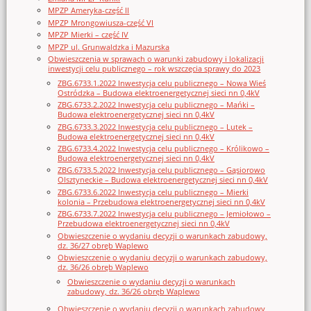
MPZP Ameryka-część II
MPZP Mrongowiusza-część VI
MPZP Mierki – część IV
MPZP ul. Grunwaldzka i Mazurska
Obwieszczenia w sprawach o warunki zabudowy i lokalizacji
inwestycji celu publicznego – rok wszczęcia sprawy do 2023
ZBG.6733.1.2022 Inwestycja celu publicznego – Nowa Wieś
Ostródzka – Budowa elektroenergetycznej sieci nn 0,4kV
ZBG.6733.2.2022 Inwestycja celu publicznego – Mańki –
Budowa elektroenergetycznej sieci nn 0,4kV
ZBG.6733.3.2022 Inwestycja celu publicznego – Lutek –
Budowa elektroenergetycznej sieci nn 0,4kV
ZBG.6733.4.2022 Inwestycja celu publicznego – Królikowo –
Budowa elektroenergetycznej sieci nn 0,4kV
ZBG.6733.5.2022 Inwestycja celu publicznego – Gąsiorowo
Olsztyneckie – Budowa elektroenergetycznej sieci nn 0,4kV
ZBG.6733.6.2022 Inwestycja celu publicznego – Mierki
kolonia – Przebudowa elektroenergetycznej sieci nn 0,4kV
ZBG.6733.7.2022 Inwestycja celu publicznego – Jemiołowo –
Przebudowa elektroenergetycznej sieci nn 0,4kV
Obwieszczenie o wydaniu decyzji o warunkach zabudowy,
dz. 36/27 obręb Waplewo
Obwieszczenie o wydaniu decyzji o warunkach zabudowy,
dz. 36/26 obręb Waplewo
Obwieszczenie o wydaniu decyzji o warunkach
zabudowy, dz. 36/26 obręb Waplewo
Obwieszczenie o wydaniu decyzji o warunkach zabudowy,