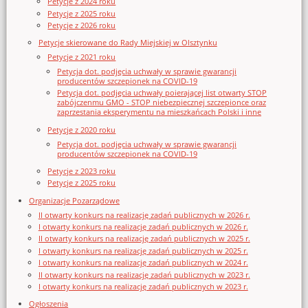
Petycje z 2024 roku
Petycje z 2025 roku
Petycje z 2026 roku
Petycje skierowane do Rady Miejskiej w Olsztynku
Petycje z 2021 roku
Petycja dot. podjęcia uchwały w sprawie gwarancji
producentów szczepionek na COVID-19
Petycja dot. podjęcia uchwały poierającej list otwarty STOP
zabójczenmu GMO - STOP niebezpiecznej szczepionce oraz
zaprzestania eksperymentu na mieszkańcach Polski i inne
Petycje z 2020 roku
Petycja dot. podjęcia uchwały w sprawie gwarancji
producentów szczepionek na COVID-19
Petycje z 2023 roku
Petycje z 2025 roku
Organizacje Pozarządowe
II otwarty konkurs na realizację zadań publicznych w 2026 r.
I otwarty konkurs na realizację zadań publicznych w 2026 r.
II otwarty konkurs na realizację zadań publicznych w 2025 r.
I otwarty konkurs na realizację zadań publicznych w 2025 r.
I otwarty konkurs na realizację zadań publicznych w 2024 r.
II otwarty konkurs na realizację zadań publicznych w 2023 r.
I otwarty konkurs na realizację zadań publicznych w 2023 r.
Ogłoszenia