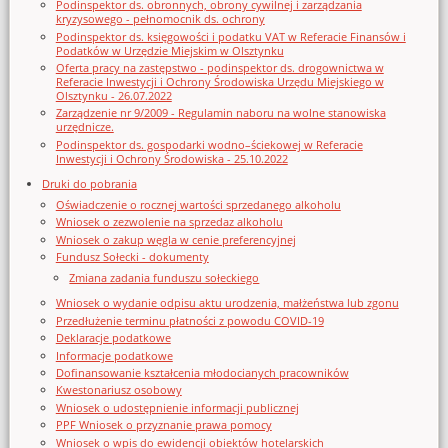
Podinspektor ds. obronnych, obrony cywilnej i zarządzania
kryzysowego - pełnomocnik ds. ochrony
Podinspektor ds. księgowości i podatku VAT w Referacie Finansów i
Podatków w Urzędzie Miejskim w Olsztynku
Oferta pracy na zastępstwo - podinspektor ds. drogownictwa w
Referacie Inwestycji i Ochrony Środowiska Urzędu Miejskiego w
Olsztynku - 26.07.2022
Zarządzenie nr 9/2009 - Regulamin naboru na wolne stanowiska
urzędnicze.
Podinspektor ds. gospodarki wodno–ściekowej w Referacie
Inwestycji i Ochrony Środowiska - 25.10.2022
Druki do pobrania
Oświadczenie o rocznej wartości sprzedanego alkoholu
Wniosek o zezwolenie na sprzedaz alkoholu
Wniosek o zakup węgla w cenie preferencyjnej
Fundusz Sołecki - dokumenty
Zmiana zadania funduszu sołeckiego
Wniosek o wydanie odpisu aktu urodzenia, małżeństwa lub zgonu
Przedłużenie terminu płatności z powodu COVID-19
Deklaracje podatkowe
Informacje podatkowe
Dofinansowanie kształcenia młodocianych pracowników
Kwestonariusz osobowy
Wniosek o udostępnienie informacji publicznej
PPF Wniosek o przyznanie prawa pomocy
Wniosek o wpis do ewidencji obiektów hotelarskich