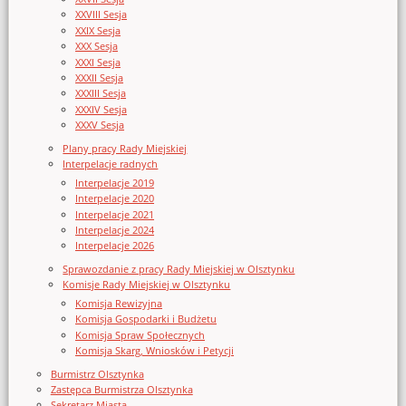
XXVIII Sesja
XXIX Sesja
XXX Sesja
XXXI Sesja
XXXII Sesja
XXXIII Sesja
XXXIV Sesja
XXXV Sesja
Plany pracy Rady Miejskiej
Interpelacje radnych
Interpelacje 2019
Interpelacje 2020
Interpelacje 2021
Interpelacje 2024
Interpelacje 2026
Sprawozdanie z pracy Rady Miejskiej w Olsztynku
Komisje Rady Miejskiej w Olsztynku
Komisja Rewizyjna
Komisja Gospodarki i Budżetu
Komisja Spraw Społecznych
Komisja Skarg, Wniosków i Petycji
Burmistrz Olsztynka
Zastępca Burmistrza Olsztynka
Sekretarz Miasta