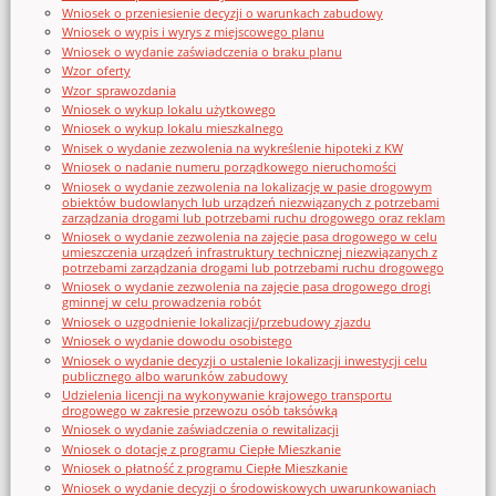
Wniosek o przeniesienie decyzji o warunkach zabudowy
Wniosek o wypis i wyrys z miejscowego planu
Wniosek o wydanie zaświadczenia o braku planu
Wzor_oferty
Wzor_sprawozdania
Wniosek o wykup lokalu użytkowego
Wniosek o wykup lokalu mieszkalnego
Wnisek o wydanie zezwolenia na wykreślenie hipoteki z KW
Wniosek o nadanie numeru porządkowego nieruchomości
Wniosek o wydanie zezwolenia na lokalizację w pasie drogowym
obiektów budowlanych lub urządzeń niezwiązanych z potrzebami
zarządzania drogami lub potrzebami ruchu drogowego oraz reklam
Wniosek o wydanie zezwolenia na zajęcie pasa drogowego w celu
umieszczenia urządzeń infrastruktury technicznej niezwiązanych z
potrzebami zarządzania drogami lub potrzebami ruchu drogowego
Wniosek o wydanie zezwolenia na zajęcie pasa drogowego drogi
gminnej w celu prowadzenia robót
Wniosek o uzgodnienie lokalizacji/przebudowy zjazdu
Wniosek o wydanie dowodu osobistego
Wniosek o wydanie decyzji o ustalenie lokalizacji inwestycji celu
publicznego albo warunków zabudowy
Udzielenia licencji na wykonywanie krajowego transportu
drogowego w zakresie przewozu osób taksówką
Wniosek o wydanie zaświadczenia o rewitalizacji
Wniosek o dotację z programu Ciepłe Mieszkanie
Wniosek o płatność z programu Ciepłe Mieszkanie
Wniosek o wydanie decyzji o środowiskowych uwarunkowaniach