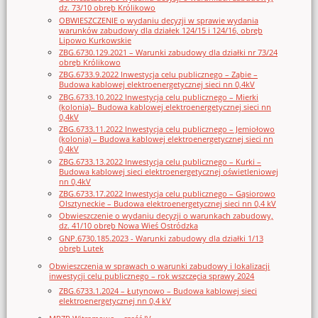
dz. 73/10 obręb Królikowo
OBWIESZCZENIE o wydaniu decyzji w sprawie wydania
warunków zabudowy dla działek 124/15 i 124/16, obręb
Lipowo Kurkowskie
ZBG.6730.129.2021 – Warunki zabudowy dla działki nr 73/24
obręb Królikowo
ZBG.6733.9.2022 Inwestycja celu publicznego – Ząbie –
Budowa kablowej elektroenergetycznej sieci nn 0,4kV
ZBG.6733.10.2022 Inwestycja celu publicznego – Mierki
(kolonia)– Budowa kablowej elektroenergetycznej sieci nn
0,4kV
ZBG.6733.11.2022 Inwestycja celu publicznego – Jemiołowo
(kolonia) – Budowa kablowej elektroenergetycznej sieci nn
0,4kV
ZBG.6733.13.2022 Inwestycja celu publicznego – Kurki –
Budowa kablowej sieci elektroenergetycznej oświetleniowej
nn 0,4kV
ZBG.6733.17.2022 Inwestycja celu publicznego – Gąsiorowo
Olsztyneckie – Budowa elektroenergetycznej sieci nn 0,4 kV
Obwieszczenie o wydaniu decyzji o warunkach zabudowy,
dz. 41/10 obręb Nowa Wieś Ostródzka
GNP.6730.185.2023 - Warunki zabudowy dla działki 1/13
obręb Lutek
Obwieszczenia w sprawach o warunki zabudowy i lokalizacji
inwestycji celu publicznego – rok wszczęcia sprawy 2024
ZBG.6733.1.2024 – Łutynowo – Budowa kablowej sieci
elektroenergetycznej nn 0,4 kV