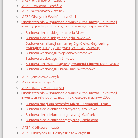
MPZP Witramowo – część IV
MPZP Pawłowo – część IV
MPZP Witramowo – część V
MPZP Olsztynek Wschód – część III
Obwieszczenia w sprawach o warunki zabudowy i lokalizacji
inwestycji celu publicznego – rok wszczęcia sprawy 2025
Budowa sieci niskiego napięcia Mierki
Budowa sieci niskiego napięcia Pawłowo
Budowa kanalizacji sanitarnej Elgnówko, Gaj, Łęciny,
Świętajny, Tolejny, Wigwałd, Wilkowo, Zawady
Budowa wodociągu Waplewo-Witramowo
Budowa wodociągu Królikowo
Budowa sieci wodociągowej Swaderki-Lipowo Kurkowskie
Budowa wodociągu i kanalizacji Witramowo
MPZP Jemiołowo - część II
MPZP Mierki - część V
MPZP Warlity Małe - część I
Obwieszczenia w sprawach o warunki zabudowy i lokalizacji
inwestycji celu publicznego – rok wszczęcia sprawy 2026
Budowa drogi dla rowerów Mierki – Swaderki - Etap 1
Budowa sieci elektroenergetycznej Królikowo
Budowa sieci elektroenergetycznej Marózek
Budowa sieci elektroenergetycznej Jemiołowo
MPZP Królikowo – część II
MPZP Olsztynek ul. Daszyńskiego – część III