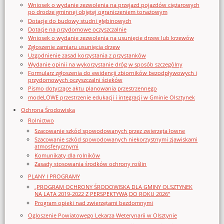
Wniosek o wydanie zezwolenia na przejazd pojazdów ciężarowych
po drodze gminnej objętej ograniczeniem tonażowym
Dotacje do budowy studni głębinowych
Dotacje na przydomowe oczyszczalnie
Wniosek o wydanie zezwolenia na usunięcie drzew lub krzewów
Zgłoszenie zamiaru usunięcia drzew
Uzgodnienie zasad korzystania z przystanków
Wydanie opinii na wykorzystanie dróg w sposób szczególny
Formularz zgłoszenia do ewidencji zbiorników bezodpływowych i
przydomowych oczyszczalni ścieków
Pismo dotyczące aktu planowania przestrzennego
modeLOWE przestrzenie edukacji i integracji w Gminie Olsztynek
Ochrona Środowiska
Rolnictwo
Szacowanie szkód spowodowanych przez zwierzęta łowne
Szacowanie szkód spowodowanych niekorzystnymi zjawiskami
atmosferycznymi
Komunikaty dla rolników
Zasady stosowania środków ochrony roślin
PLANY I PROGRAMY
„PROGRAM OCHRONY ŚRODOWISKA DLA GMINY OLSZTYNEK
NA LATA 2019-2022 Z PERSPEKTYWĄ DO ROKU 2026”
Program opieki nad zwierzętami bezdomnymi
Ogloszenie Powiatowego Lekarza Weterynarii w Olsztynie