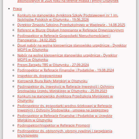
alkoholowych w 2026 roku na terenie miasta i gminy Olsztynek
Praca
Konkurs na stanowisko dyrektora Szkoły Podstawowej nr 1 im.
Noblistów Polskich w Olsztynku - 19.06.2026
Dyrektor Zespołu Szkolno-Przedszkolnego w Waplewie - 14.08.2025
Referent w Biurze Obsługi Interesanta w Referacie Organizacyjnym
Podinspektor w Referacie Gospodarki Nieruchomościami i
Planowania - 24.02.2025
Drugi nabór na wolne kierownicze stanowisko urzędnicze - Dyrektor
MOPS w Olsztynku
Nabór na wolne kierownicze stanowisko urzędnicze - Dyrektor
MOPS w Olsztynku
Prezes Zarządu TBS w Olsztynku - 27.09.2024
Podinspektor w Referacie Finansów i Podatków - 19.08.2024
Inspektor ds. drogownictwa
Kierownik Biura Rady Miejskiej w Olsztynku
Podinspektor ds. inwestycji w Referacie Inwestycji i Ochrony
Środowiska Urzędu Miejskiego w Olsztynku - 25.09.2023
Konkurs na stanowisko dyrektora Przedszkola Miejskiego w
Olsztynku
Podinspektor ds. gospodarki wodno-ściekowej w Referacie
Inwestycji i Ochrony Środowiska - umowa na zastępstwo
Podinspektor w Referacie Finansów i Podatków w Urzędzie
Miejskim w Olsztynku
Podinspektor/inspektor w Referacie Promocji
Podinspektor ds. obronnych, obrony cywilnej i zarządzania
kryzysowego