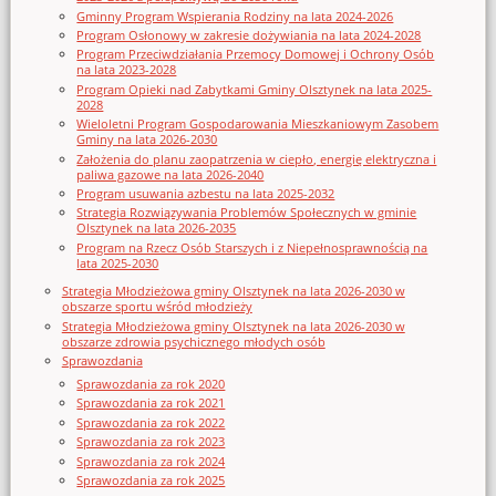
Gminny Program Wspierania Rodziny na lata 2024-2026
Program Osłonowy w zakresie dożywiania na lata 2024-2028
Program Przeciwdziałania Przemocy Domowej i Ochrony Osób
na lata 2023-2028
Program Opieki nad Zabytkami Gminy Olsztynek na lata 2025-
2028
Wieloletni Program Gospodarowania Mieszkaniowym Zasobem
Gminy na lata 2026-2030
Założenia do planu zaopatrzenia w ciepło, energię elektryczna i
paliwa gazowe na lata 2026-2040
Program usuwania azbestu na lata 2025-2032
Strategia Rozwiązywania Problemów Społecznych w gminie
Olsztynek na lata 2026-2035
Program na Rzecz Osób Starszych i z Niepełnosprawnością na
lata 2025-2030
Strategia Młodzieżowa gminy Olsztynek na lata 2026-2030 w
obszarze sportu wśród młodzieży
Strategia Młodzieżowa gminy Olsztynek na lata 2026-2030 w
obszarze zdrowia psychicznego młodych osób
Sprawozdania
Sprawozdania za rok 2020
Sprawozdania za rok 2021
Sprawozdania za rok 2022
Sprawozdania za rok 2023
Sprawozdania za rok 2024
Sprawozdania za rok 2025