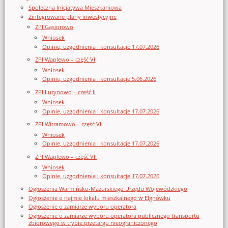
Społeczna Inicjatywa Mieszkaniowa
Zintegrowane plany inwestycyjne
ZPI Gąsiorowo
Wniosek
Opinie, uzgodnienia i konsultacje 17.07.2026
ZPI Waplewo – część VI
Wniosek
Opinie, uzgodnienia i konsultacje 5.06.2026
ZPI Łutynowo – część II
Wniosek
Opinie, uzgodnienia i konsultacje 17.07.2026
ZPI Witramowo – część VI
Wniosek
Opinie, uzgodnienia i konsultacje 17.07.2026
ZPI Waplewo – część VII
Wniosek
Opinie, uzgodnienia i konsultacje 17.07.2026
Ogłoszenia Warmińsko-Mazurskiego Urzędu Wojewódzkiego
Ogłoszenie o najmie lokalu mieszkalnego w Elgnówku
Ogłoszenie o zamiarze wyboru operatora
Ogłoszenie o zamiarze wyboru operatora publicznego transportu
zbiorowego w trybie przetargu nieograniczonego