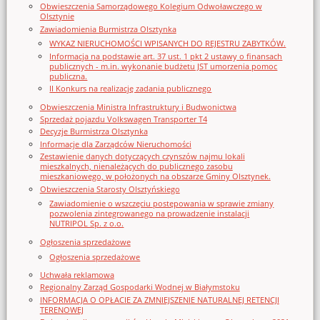
Obwieszczenia Samorządowego Kolegium Odwoławczego w
Olsztynie
Zawiadomienia Burmistrza Olsztynka
WYKAZ NIERUCHOMOŚCI WPISANYCH DO REJESTRU ZABYTKÓW.
Informacja na podstawie art. 37 ust. 1 pkt 2 ustawy o finansach
publicznych - m.in. wykonanie budżetu JST umorzenia pomoc
publiczna.
II Konkurs na realizację zadania publicznego
Obwieszczenia Ministra Infrastruktury i Budwonictwa
Sprzedaż pojazdu Volkswagen Transporter T4
Decyzje Burmistrza Olsztynka
Informacje dla Zarządców Nieruchomości
Zestawienie danych dotyczących czynszów najmu lokali
mieszkalnych, nienależących do publicznego zasobu
mieszkaniowego, w położonych na obszarze Gminy Olsztynek.
Obwieszczenia Starosty Olsztyńskiego
Zawiadomienie o wszczęciu postępowania w sprawie zmiany
pozwolenia zintegrowanego na prowadzenie instalacji
NUTRIPOL Sp. z o.o.
Ogłoszenia sprzedażowe
Ogłoszenia sprzedażowe
Uchwała reklamowa
Regionalny Zarząd Gospodarki Wodnej w Białymstoku
INFORMACJA O OPŁACIE ZA ZMNIEJSZENIE NATURALNEJ RETENCJI
TERENOWEJ