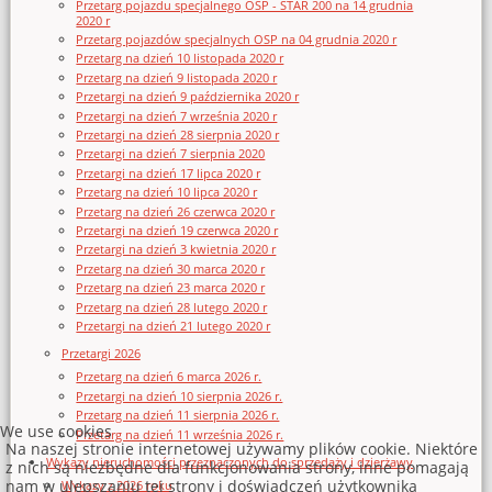
Przetarg pojazdu specjalnego OSP - STAR 200 na 14 grudnia
2020 r
Przetarg pojazdów specjalnych OSP na 04 grudnia 2020 r
Przetarg na dzień 10 listopada 2020 r
Przetarg na dzień 9 listopada 2020 r
Przetargi na dzień 9 października 2020 r
Przetargi na dzień 7 września 2020 r
Przetargi na dzień 28 sierpnia 2020 r
Przetargi na dzień 7 sierpnia 2020
Przetargi na dzień 17 lipca 2020 r
Przetarg na dzień 10 lipca 2020 r
Przetarg na dzień 26 czerwca 2020 r
Przetargi na dzień 19 czerwca 2020 r
Przetargi na dzień 3 kwietnia 2020 r
Przetarg na dzień 30 marca 2020 r
Przetarg na dzień 23 marca 2020 r
Przetarg na dzień 28 lutego 2020 r
Przetargi na dzień 21 lutego 2020 r
Przetargi 2026
Przetarg na dzień 6 marca 2026 r.
Przetargi na dzień 10 sierpnia 2026 r.
Przetarg na dzień 11 sierpnia 2026 r.
We use cookies
Przetarg na dzień 11 września 2026 r.
Na naszej stronie internetowej używamy plików cookie. Niektóre
Wykazy nieruchomości przeznaczonych do sprzedaży i dzierżawy
z nich są niezbędne dla funkcjonowania strony, inne pomagają
nam w ulepszaniu tej strony i doświadczeń użytkownika
Wykazy z 2026 roku