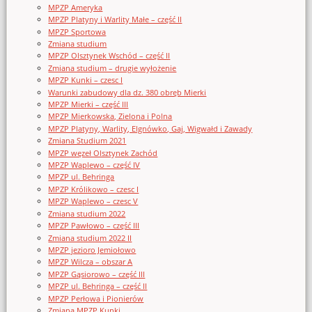
MPZP Ameryka
MPZP Platyny i Warlity Małe – część II
MPZP Sportowa
Zmiana studium
MPZP Olsztynek Wschód – część II
Zmiana studium – drugie wyłożenie
MPZP Kunki – czesc I
Warunki zabudowy dla dz. 380 obręb Mierki
MPZP Mierki – część III
MPZP Mierkowska, Zielona i Polna
MPZP Platyny, Warlity, Elgnówko, Gaj, Wigwałd i Zawady
Zmiana Studium 2021
MPZP węzeł Olsztynek Zachód
MPZP Waplewo – część IV
MPZP ul. Behringa
MPZP Królikowo – czesc I
MPZP Waplewo – czesc V
Zmiana studium 2022
MPZP Pawłowo – część III
Zmiana studium 2022 II
MPZP jezioro Jemiołowo
MPZP Wilcza – obszar A
MPZP Gąsiorowo – część III
MPZP ul. Behringa – część II
MPZP Perłowa i Pionierów
Zmiana MPZP Kunki