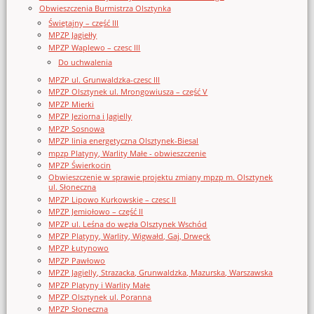
Obwieszczenia Burmistrza Olsztynka
Świętajny – część III
MPZP Jagiełły
MPZP Waplewo – czesc III
Do uchwalenia
MPZP ul. Grunwaldzka-czesc III
MPZP Olsztynek ul. Mrongowiusza – część V
MPZP Mierki
MPZP Jeziorna i Jagielly
MPZP Sosnowa
MPZP linia energetyczna Olsztynek-Biesal
mpzp Platyny, Warlity Małe - obwieszczenie
MPZP Świerkocin
Obwieszczenie w sprawie projektu zmiany mpzp m. Olsztynek
ul. Słoneczna
MPZP Lipowo Kurkowskie – czesc II
MPZP Jemiołowo – część II
MPZP ul. Leśna do węzła Olsztynek Wschód
MPZP Platyny, Warlity, Wigwałd, Gaj, Drwęck
MPZP Łutynowo
MPZP Pawłowo
MPZP Jagielly, Strazacka, Grunwaldzka, Mazurska, Warszawska
MPZP Platyny i Warlity Małe
MPZP Olsztynek ul. Poranna
MPZP Słoneczna