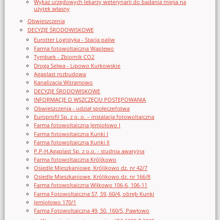
Wykaz urzędowych lekarzy weterynarii do badania mięsa na
użytek własny
Obwieszczenia
DECYZJE ŚRODOWISKOWE
Eurotter Logistyka - Stacja paliw
Farma fotowoltaiczna Waplewo
Tymbark - Zbiornik CO2
Droga Selwa - Lipowo Kurkowskie
Agaplast rozbudowa
Kanalizacja Witramowo
DECYZJE ŚRODOWISKOWE
INFORMACJE O WSZCZĘCIU POSTĘPOWANIA
Obwieszczenia - udział społeczeństwa
Europrofil Sp. z o. o. – instalacja fotowoltaiczna
Farma fotowoltaiczna Jemiołowo I
Farma fotowoltaiczna Kunki I
Farma fotowoltaiczna Kunki II
P.P-H.Agaplast Sp. z o.o. - studnia awaryjna
Farma fotowoltaiczna Królikowo
Osiedle Mieszkaniowe, Królikowo dz. nr 42/7
Osiedle Mieszkaniowe, Królikowo dz. nr 166/8
Farma fotowoltaiczna Wilkowo 106-6, 106-11
Farma Fotowoltaiczna 57, 59, 60/4, obręb Kunki
Jemiołowo 170/1
Farma Fotowoltaiczna 49, 50, 160/5, Pawłowo