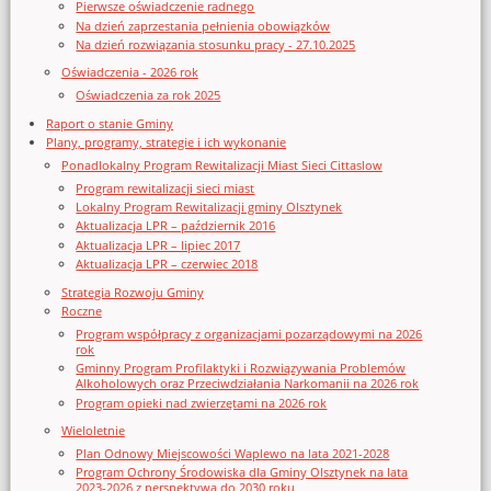
Pierwsze oświadczenie radnego
Na dzień zaprzestania pełnienia obowiązków
Na dzień rozwiązania stosunku pracy - 27.10.2025
Oświadczenia - 2026 rok
Oświadczenia za rok 2025
Raport o stanie Gminy
Plany, programy, strategie i ich wykonanie
Ponadlokalny Program Rewitalizacji Miast Sieci Cittaslow
Program rewitalizacji sieci miast
Lokalny Program Rewitalizacji gminy Olsztynek
Aktualizacja LPR – październik 2016
Aktualizacja LPR – lipiec 2017
Aktualizacja LPR – czerwiec 2018
Strategia Rozwoju Gminy
Roczne
Program współpracy z organizacjami pozarządowymi na 2026
rok
Gminny Program Profilaktyki i Rozwiązywania Problemów
Alkoholowych oraz Przeciwdziałania Narkomanii na 2026 rok
Program opieki nad zwierzętami na 2026 rok
Wieloletnie
Plan Odnowy Miejscowości Waplewo na lata 2021-2028
Program Ochrony Środowiska dla Gminy Olsztynek na lata
2023-2026 z perspektywą do 2030 roku