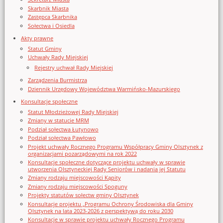
Skarbnik Miasta
Zastępca Skarbnika
Sołectwa i Osiedla
Akty prawne
Statut Gminy
Uchwały Rady Miejskiej
Rejestry uchwał Rady Miejskiej
Zarządzenia Burmistrza
Dziennik Urzędowy Województwa Warmińsko-Mazurskiego
Konsultacje społeczne
Statut Młodzieżowej Rady Miejskiej
Zmiany w statucie MRM
Podział sołectwa Łutynowo
Podział sołectwa Pawłowo
Projekt uchwały Rocznego Programu Współpracy Gminy Olsztynek z
organizacjami pozarządowymi na rok 2022
Konsultacje społeczne dotyczące projektu uchwały w sprawie
utworzenia Olsztyneckiej Rady Seniorów i nadania jej Statutu
Zmiany rodzaju miejscowości Kąpity
Zmiany rodzaju miejscowości Spoguny
Projekty statutów sołectw gminy Olsztynek
Konsultacje projektu „Programu Ochrony Środowiska dla Gminy
Olsztynek na lata 2023-2026 z perspektywą do roku 2030
Konsultacje w sprawie projektu uchwały Rocznego Programu