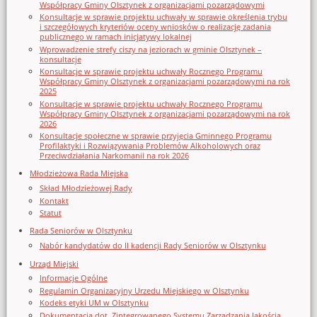
Współpracy Gminy Olsztynek z organizacjami pozarządowymi
Konsultacje w sprawie projektu uchwały w sprawie określenia trybu
i szczegółowych kryteriów oceny wniosków o realizację zadania
publicznego w ramach inicjatywy lokalnej
Wprowadzenie strefy ciszy na jeziorach w gminie Olsztynek –
konsultacje
Konsultacje w sprawie projektu uchwały Rocznego Programu
Współpracy Gminy Olsztynek z organizacjami pozarządowymi na rok
2025
Konsultacje w sprawie projektu uchwały Rocznego Programu
Współpracy Gminy Olsztynek z organizacjami pozarządowymi na rok
2026
Konsultacje społeczne w sprawie przyjęcia Gminnego Programu
Profilaktyki i Rozwiązywania Problemów Alkoholowych oraz
Przeciwdziałania Narkomanii na rok 2026
Młodzieżowa Rada Miejska
Skład Młodzieżowej Rady
Kontakt
Statut
Rada Seniorów w Olsztynku
Nabór kandydatów do II kadencji Rady Seniorów w Olsztynku
Urząd Miejski
Informacje Ogólne
Regulamin Organizacyjny Urzedu Miejskiego w Olsztynku
Kodeks etyki UM w Olsztynku
Dokumentacja dot. Zintegrowanego Systemu Zarządzania Jakością