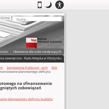
PANEL
.
Przełącz do wersji mobilnej
.
Tryb nocny: Ten tryb ustawia niski
.
Mobilny
Tryb
DOSTĘPNOŚCI
nocny
zukaj
SZUKAJ
pności
Ułatwienia dla osób niesłyszących
nia zewnętrzne - Rada Miejska w Olsztynku
um
Zamówienia Publiczne - arch
Rok
sfinansowanie planowanego deficytu
złotowego na sfinansowanie
iągniętych zobowiązań
owanie planowanego deficytu budżetu