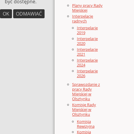
być dostępne.
Plany pracy Rady
Miejskiej
OK
ODMAWIAĆ
Interpelacje
radnych
Interpelacje
2019
Interpelacje
2020
Interpelacje
2021
Interpelacje
2024
Interpelacje
2026
Sprawozdanie z
pracy Rady
Miejskiej w
Olsztynku
Komisje Rady
Miejskiej w
Olsztynku
Komisja
Rewizyjna
Komisja