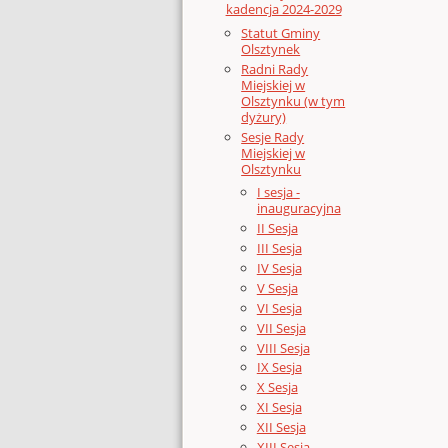
kadencja 2024-2029
Statut Gminy
Olsztynek
Radni Rady
Miejskiej w
Olsztynku (w tym
dyżury)
Sesje Rady
Miejskiej w
Olsztynku
I sesja -
inauguracyjna
II Sesja
III Sesja
IV Sesja
V Sesja
VI Sesja
VII Sesja
VIII Sesja
IX Sesja
X Sesja
XI Sesja
XII Sesja
XIII Sesja