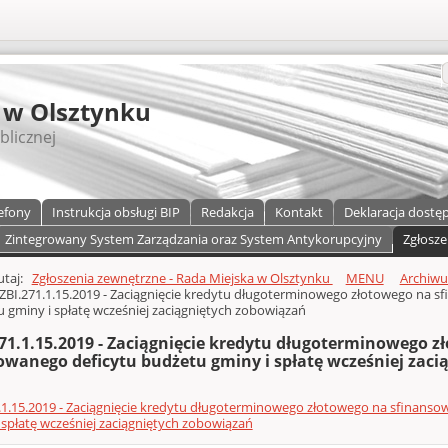
S
 w Olsztynku
blicznej
efony
Instrukcja obsługi BIP
Redakcja
Kontakt
Deklaracja dostę
Zintegrowany System Zarządzania oraz System Antykorupcyjny
Zgłosze
a)
zawartości
tutaj:
Zgłoszenia zewnętrzne - Rada Miejska w Olsztynku
MENU
Archiw
ZBI.271.1.15.2019 - Zaciągnięcie kredytu długoterminowego złotowego na 
 gminy i spłatę wcześniej zaciągniętych zobowiązań
271.1.15.2019 - Zaciągnięcie kredytu długoterminowego 
owanego deficytu budżetu gminy i spłatę wcześniej zac
.1.15.2019 - Zaciągnięcie kredytu długoterminowego złotowego na sfinans
 spłatę wcześniej zaciągniętych zobowiązań