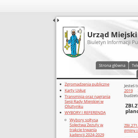
UDOSTĘPNIJ
Urząd Miejski
Biuletyn Informacji Pu
Menu główne
Strona główna
Tel
Dodatkowe zasoby (lewa kolumn
Zgromadzenia publiczne
Głównej 
Jesteś 
Karty Usług
2019
budżetu
Transmisja oraz nagrania
Sesji Rady Miejskiej w
ZBI.
Olsztynku
plan
WYBORY I REFERENDA
Wybory sołtysa
Sołectwa Zezuty w
ZBI.271
trakcie trwania
gminy i
kadencji 2024-2029