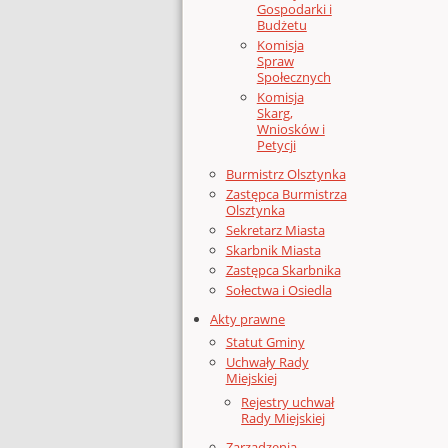
Gospodarki i
Budżetu
Komisja
Spraw
Społecznych
Komisja
Skarg,
Wniosków i
Petycji
Burmistrz Olsztynka
Zastępca Burmistrza
Olsztynka
Sekretarz Miasta
Skarbnik Miasta
Zastępca Skarbnika
Sołectwa i Osiedla
Akty prawne
Statut Gminy
Uchwały Rady
Miejskiej
Rejestry uchwał
Rady Miejskiej
Zarządzenia