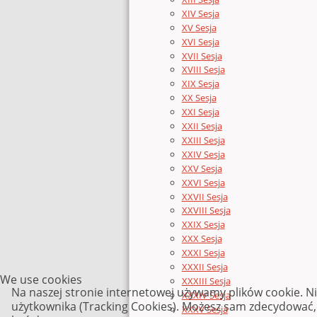
XIV Sesja
XV Sesja
XVI Sesja
XVII Sesja
XVIII Sesja
XIX Sesja
XX Sesja
XXI Sesja
XXII Sesja
XXIII Sesja
XXIV Sesja
XXV Sesja
XXVI Sesja
XXVII Sesja
XXVIII Sesja
XXIX Sesja
XXX Sesja
XXXI Sesja
XXXII Sesja
We use cookies
XXXIII Sesja
Na naszej stronie internetowej używamy plików cookie. N
XXXIV Sesja
użytkownika (Tracking Cookies). Możesz sam zdecydować, c
XXXV Sesja