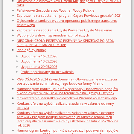
Dni wolne dla pracowników Urzędu Miejskiego w Olsztynku w 2021
roku
Państwowe Gospodarstwo Wodne - Wody Polskie
Zaproszenie na spotkanie - program Czyste Powietrze grudzień 2021
Ogłoszenie o zamiarze wyboru operatora publicznego transportu
zbiorowego
Zaproszenie na spotkania Czyste Powietrze Czyste Mieszkanie
Wybory do walnych zgromadzeń izb rolniczych
NIEOGRANICZONY PRZETARG PISEMNY NA SPRZEDAŻ POJAZDU
SPECJALNEGO STAR 200 PM 18P
Plan ogólny gminy
Uzgodnienia 16.02.2026
Uzgodnienia 13.05.2026
Uzgodnienia 29.05.2026
Projekt przekazany do uchwalenia
RGGIOŚ.6220.5.2024 Zawiadomienie - Obwieszczenie o wszczęciu
postępowania administracyjnego budowa farmy Mielno
Harmonogram kontroli punktów sprzedaży i podawania napojów
alkoholowych w 2025 roku na terenie miasta i gminy Olsztynek
Obwieszczenia Marszałka województwa Warmińsko-Mazurskiego
Konkurs ofert na wybór realizatora zadania w zakresie ochrony
zdrowia
Konkurs ofert na wybór realizatora zadania w zakresie ochrony
zdrowia - Program polityki zdrowotnej w zakresie rehabilitacji
leczniczej dla mieszkańców Gminy Olsztynek na lata 2025-2027 na
rok 2026
Harmonogram kontroli punktów sprzedaży i podawania napojów