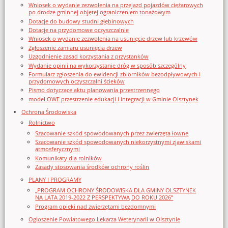
Wniosek o wydanie zezwolenia na przejazd pojazdów ciężarowych
po drodze gminnej objętej ograniczeniem tonażowym
Dotacje do budowy studni głębinowych
Dotacje na przydomowe oczyszczalnie
Wniosek o wydanie zezwolenia na usunięcie drzew lub krzewów
Zgłoszenie zamiaru usunięcia drzew
Uzgodnienie zasad korzystania z przystanków
Wydanie opinii na wykorzystanie dróg w sposób szczególny
Formularz zgłoszenia do ewidencji zbiorników bezodpływowych i
przydomowych oczyszczalni ścieków
Pismo dotyczące aktu planowania przestrzennego
modeLOWE przestrzenie edukacji i integracji w Gminie Olsztynek
Ochrona Środowiska
Rolnictwo
Szacowanie szkód spowodowanych przez zwierzęta łowne
Szacowanie szkód spowodowanych niekorzystnymi zjawiskami
atmosferycznymi
Komunikaty dla rolników
Zasady stosowania środków ochrony roślin
PLANY I PROGRAMY
„PROGRAM OCHRONY ŚRODOWISKA DLA GMINY OLSZTYNEK
NA LATA 2019-2022 Z PERSPEKTYWĄ DO ROKU 2026”
Program opieki nad zwierzętami bezdomnymi
Ogloszenie Powiatowego Lekarza Weterynarii w Olsztynie