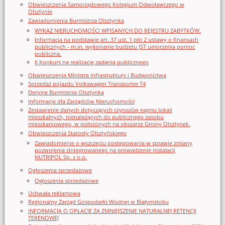
Obwieszczenia Samorządowego Kolegium Odwoławczego w
Olsztynie
Zawiadomienia Burmistrza Olsztynka
WYKAZ NIERUCHOMOŚCI WPISANYCH DO REJESTRU ZABYTKÓW.
Informacja na podstawie art. 37 ust. 1 pkt 2 ustawy o finansach
publicznych - m.in. wykonanie budżetu JST umorzenia pomoc
publiczna.
II Konkurs na realizację zadania publicznego
Obwieszczenia Ministra Infrastruktury i Budwonictwa
Sprzedaż pojazdu Volkswagen Transporter T4
Decyzje Burmistrza Olsztynka
Informacje dla Zarządców Nieruchomości
Zestawienie danych dotyczących czynszów najmu lokali
mieszkalnych, nienależących do publicznego zasobu
mieszkaniowego, w położonych na obszarze Gminy Olsztynek.
Obwieszczenia Starosty Olsztyńskiego
Zawiadomienie o wszczęciu postępowania w sprawie zmiany
pozwolenia zintegrowanego na prowadzenie instalacji
NUTRIPOL Sp. z o.o.
Ogłoszenia sprzedażowe
Ogłoszenia sprzedażowe
Uchwała reklamowa
Regionalny Zarząd Gospodarki Wodnej w Białymstoku
INFORMACJA O OPŁACIE ZA ZMNIEJSZENIE NATURALNEJ RETENCJI
TERENOWEJ