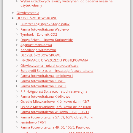
Wykaz urzędowych lekarzy weterynarii do badania mięsa na
użytek własny
Obwieszczenia
DECYZJE ŚRODOWISKOWE
Eurotter Logistyka - Stacja paliw
Farma fotowoltaiczna Waplewo
Tymbark - Zbiornik CO2
Droga Selwa - Lipowo Kurkowskie
Agaplast rozbudowa
Kanalizacja Witramowo
DECYZJE ŚRODOWISKOWE
INFORMACJE O WSZCZĘCIU POSTĘPOWANIA
Obwieszczenia - udział społeczeństwa
Europrofil Sp. z o. o. – instalacja fotowoltaiczna
Farma fotowoltaiczna Jemiołowo I
Farma fotowoltaiczna Kunki I
Farma fotowoltaiczna Kunki II
P.P-H.Agaplast Sp. z o.o. - studnia awaryjna
Farma fotowoltaiczna Królikowo
Osiedle Mieszkaniowe, Królikowo dz. nr 42/7
Osiedle Mieszkaniowe, Królikowo dz. nr 166/8
Farma fotowoltaiczna Wilkowo 106-6, 106-11
Farma Fotowoltaiczna 57, 59, 60/4, obręb Kunki
Jemiołowo 170/1
Farma Fotowoltaiczna 49, 50, 160/5, Pawłowo