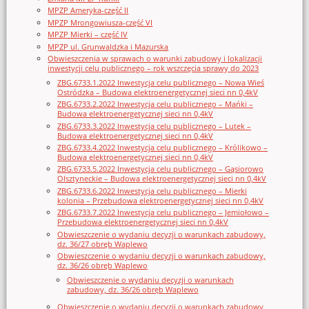
MPZP Ameryka-część II
MPZP Mrongowiusza-część VI
MPZP Mierki – część IV
MPZP ul. Grunwaldzka i Mazurska
Obwieszczenia w sprawach o warunki zabudowy i lokalizacji
inwestycji celu publicznego – rok wszczęcia sprawy do 2023
ZBG.6733.1.2022 Inwestycja celu publicznego – Nowa Wieś
Ostródzka – Budowa elektroenergetycznej sieci nn 0,4kV
ZBG.6733.2.2022 Inwestycja celu publicznego – Mańki –
Budowa elektroenergetycznej sieci nn 0,4kV
ZBG.6733.3.2022 Inwestycja celu publicznego – Lutek –
Budowa elektroenergetycznej sieci nn 0,4kV
ZBG.6733.4.2022 Inwestycja celu publicznego – Królikowo –
Budowa elektroenergetycznej sieci nn 0,4kV
ZBG.6733.5.2022 Inwestycja celu publicznego – Gąsiorowo
Olsztyneckie – Budowa elektroenergetycznej sieci nn 0,4kV
ZBG.6733.6.2022 Inwestycja celu publicznego – Mierki
kolonia – Przebudowa elektroenergetycznej sieci nn 0,4kV
ZBG.6733.7.2022 Inwestycja celu publicznego – Jemiołowo –
Przebudowa elektroenergetycznej sieci nn 0,4kV
Obwieszczenie o wydaniu decyzji o warunkach zabudowy,
dz. 36/27 obręb Waplewo
Obwieszczenie o wydaniu decyzji o warunkach zabudowy,
dz. 36/26 obręb Waplewo
Obwieszczenie o wydaniu decyzji o warunkach
zabudowy, dz. 36/26 obręb Waplewo
Obwieszczenie o wydaniu decyzji o warunkach zabudowy,