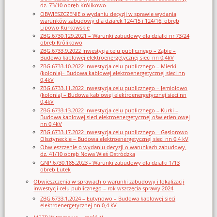
dz. 73/10 obręb Królikowo
OBWIESZCZENIE o wydaniu decyzji w sprawie wydania
warunków zabudowy dla działek 124/15 i 124/16, obręb
Lipowo Kurkowskie
ZBG.6730.129.2021 – Warunki zabudowy dla działki nr 73/24
obręb Królikowo
ZBG.6733.9.2022 Inwestycja celu publicznego – Ząbie –
Budowa kablowej elektroenergetycznej sieci nn 0,4kV
ZBG.6733.10.2022 Inwestycja celu publicznego – Mierki
(kolonia)– Budowa kablowej elektroenergetycznej sieci nn
0,4kV
ZBG.6733.11.2022 Inwestycja celu publicznego – Jemiołowo
(kolonia) – Budowa kablowej elektroenergetycznej sieci nn
0,4kV
ZBG.6733.13.2022 Inwestycja celu publicznego – Kurki –
Budowa kablowej sieci elektroenergetycznej oświetleniowej
nn 0,4kV
ZBG.6733.17.2022 Inwestycja celu publicznego – Gąsiorowo
Olsztyneckie – Budowa elektroenergetycznej sieci nn 0,4 kV
Obwieszczenie o wydaniu decyzji o warunkach zabudowy,
dz. 41/10 obręb Nowa Wieś Ostródzka
GNP.6730.185.2023 - Warunki zabudowy dla działki 1/13
obręb Lutek
Obwieszczenia w sprawach o warunki zabudowy i lokalizacji
inwestycji celu publicznego – rok wszczęcia sprawy 2024
ZBG.6733.1.2024 – Łutynowo – Budowa kablowej sieci
elektroenergetycznej nn 0,4 kV