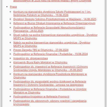
alkoholowych w 2026 roku na terenie miasta i gminy Olsztynek
Praca
Konkurs na stanowisko dyrektora Szkoły Podstawowej nr 1 im.
Noblistów Polskich w Olsztynku - 19.06.2026
Dyrektor Zespołu Szkolno-Przedszkolnego w Waplewie - 14.08.2025
Referent w Biurze Obsługi Interesanta w Referacie Organizacyjnym
Podinspektor w Referacie Gospodarki Nieruchomościami i
Planowania - 24.02.2025
Drugi nabór na wolne kierownicze stanowisko urzędnicze - Dyrektor
MOPS w Olsztynku
Nabór na wolne kierownicze stanowisko urzędnicze - Dyrektor
MOPS w Olsztynku
Prezes Zarządu TBS w Olsztynku - 27.09.2024
Podinspektor w Referacie Finansów i Podatków - 19.08.2024
Inspektor ds. drogownictwa
Kierownik Biura Rady Miejskiej w Olsztynku
Podinspektor ds. inwestycji w Referacie Inwestycji i Ochrony
Środowiska Urzędu Miejskiego w Olsztynku - 25.09.2023
Konkurs na stanowisko dyrektora Przedszkola Miejskiego w
Olsztynku
Podinspektor ds. gospodarki wodno-ściekowej w Referacie
Inwestycji i Ochrony Środowiska - umowa na zastępstwo
Podinspektor w Referacie Finansów i Podatków w Urzędzie
Miejskim w Olsztynku
Podinspektor/inspektor w Referacie Promocji
Podinspektor ds. obronnych, obrony cywilnej i zarządzania
kryzysowego