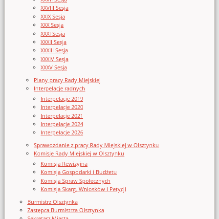
XXVIII Sesja
XXIX Sesja
XXX Sesja
XXXI Sesja
XXXII Sesja
XXXIII Sesja
XXXIV Sesja
XXXV Sesja
Plany pracy Rady Miejskiej
Interpelacje radnych
Interpelacje 2019
Interpelacje 2020
Interpelacje 2021
Interpelacje 2024
Interpelacje 2026
Sprawozdanie z pracy Rady Miejskiej w Olsztynku
Komisje Rady Miejskiej w Olsztynku
Komisja Rewizyjna
Komisja Gospodarki i Budżetu
Komisja Spraw Społecznych
Komisja Skarg, Wniosków i Petycji
Burmistrz Olsztynka
Zastępca Burmistrza Olsztynka
Sekretarz Miasta