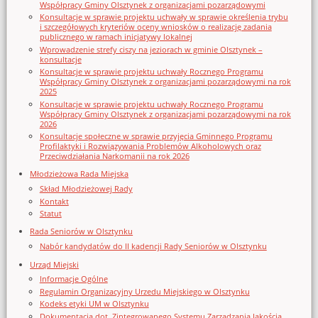
Współpracy Gminy Olsztynek z organizacjami pozarządowymi
Konsultacje w sprawie projektu uchwały w sprawie określenia trybu
i szczegółowych kryteriów oceny wniosków o realizację zadania
publicznego w ramach inicjatywy lokalnej
Wprowadzenie strefy ciszy na jeziorach w gminie Olsztynek –
konsultacje
Konsultacje w sprawie projektu uchwały Rocznego Programu
Współpracy Gminy Olsztynek z organizacjami pozarządowymi na rok
2025
Konsultacje w sprawie projektu uchwały Rocznego Programu
Współpracy Gminy Olsztynek z organizacjami pozarządowymi na rok
2026
Konsultacje społeczne w sprawie przyjęcia Gminnego Programu
Profilaktyki i Rozwiązywania Problemów Alkoholowych oraz
Przeciwdziałania Narkomanii na rok 2026
Młodzieżowa Rada Miejska
Skład Młodzieżowej Rady
Kontakt
Statut
Rada Seniorów w Olsztynku
Nabór kandydatów do II kadencji Rady Seniorów w Olsztynku
Urząd Miejski
Informacje Ogólne
Regulamin Organizacyjny Urzedu Miejskiego w Olsztynku
Kodeks etyki UM w Olsztynku
Dokumentacja dot. Zintegrowanego Systemu Zarządzania Jakością