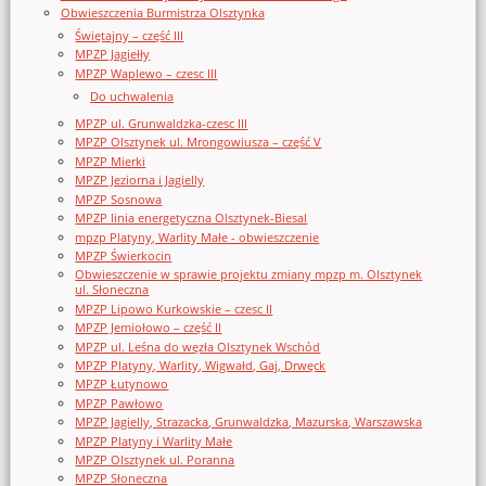
Obwieszczenia Burmistrza Olsztynka
Świętajny – część III
MPZP Jagiełły
MPZP Waplewo – czesc III
Do uchwalenia
MPZP ul. Grunwaldzka-czesc III
MPZP Olsztynek ul. Mrongowiusza – część V
MPZP Mierki
MPZP Jeziorna i Jagielly
MPZP Sosnowa
MPZP linia energetyczna Olsztynek-Biesal
mpzp Platyny, Warlity Małe - obwieszczenie
MPZP Świerkocin
Obwieszczenie w sprawie projektu zmiany mpzp m. Olsztynek
ul. Słoneczna
MPZP Lipowo Kurkowskie – czesc II
MPZP Jemiołowo – część II
MPZP ul. Leśna do węzła Olsztynek Wschód
MPZP Platyny, Warlity, Wigwałd, Gaj, Drwęck
MPZP Łutynowo
MPZP Pawłowo
MPZP Jagielly, Strazacka, Grunwaldzka, Mazurska, Warszawska
MPZP Platyny i Warlity Małe
MPZP Olsztynek ul. Poranna
MPZP Słoneczna