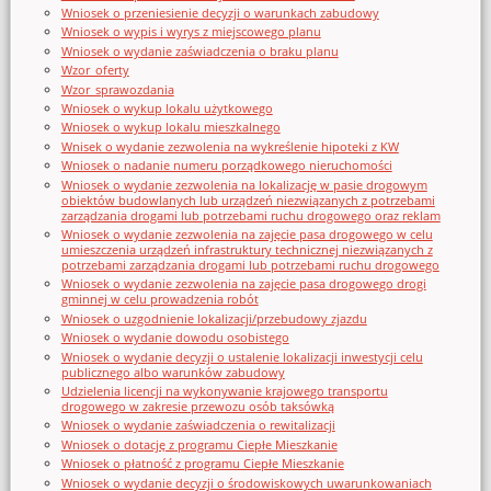
Wniosek o przeniesienie decyzji o warunkach zabudowy
Wniosek o wypis i wyrys z miejscowego planu
Wniosek o wydanie zaświadczenia o braku planu
Wzor_oferty
Wzor_sprawozdania
Wniosek o wykup lokalu użytkowego
Wniosek o wykup lokalu mieszkalnego
Wnisek o wydanie zezwolenia na wykreślenie hipoteki z KW
Wniosek o nadanie numeru porządkowego nieruchomości
Wniosek o wydanie zezwolenia na lokalizację w pasie drogowym
obiektów budowlanych lub urządzeń niezwiązanych z potrzebami
zarządzania drogami lub potrzebami ruchu drogowego oraz reklam
Wniosek o wydanie zezwolenia na zajęcie pasa drogowego w celu
umieszczenia urządzeń infrastruktury technicznej niezwiązanych z
potrzebami zarządzania drogami lub potrzebami ruchu drogowego
Wniosek o wydanie zezwolenia na zajęcie pasa drogowego drogi
gminnej w celu prowadzenia robót
Wniosek o uzgodnienie lokalizacji/przebudowy zjazdu
Wniosek o wydanie dowodu osobistego
Wniosek o wydanie decyzji o ustalenie lokalizacji inwestycji celu
publicznego albo warunków zabudowy
Udzielenia licencji na wykonywanie krajowego transportu
drogowego w zakresie przewozu osób taksówką
Wniosek o wydanie zaświadczenia o rewitalizacji
Wniosek o dotację z programu Ciepłe Mieszkanie
Wniosek o płatność z programu Ciepłe Mieszkanie
Wniosek o wydanie decyzji o środowiskowych uwarunkowaniach