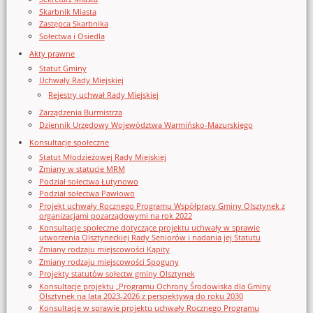
Skarbnik Miasta
Zastępca Skarbnika
Sołectwa i Osiedla
Akty prawne
Statut Gminy
Uchwały Rady Miejskiej
Rejestry uchwał Rady Miejskiej
Zarządzenia Burmistrza
Dziennik Urzędowy Województwa Warmińsko-Mazurskiego
Konsultacje społeczne
Statut Młodzieżowej Rady Miejskiej
Zmiany w statucie MRM
Podział sołectwa Łutynowo
Podział sołectwa Pawłowo
Projekt uchwały Rocznego Programu Współpracy Gminy Olsztynek z
organizacjami pozarządowymi na rok 2022
Konsultacje społeczne dotyczące projektu uchwały w sprawie
utworzenia Olsztyneckiej Rady Seniorów i nadania jej Statutu
Zmiany rodzaju miejscowości Kąpity
Zmiany rodzaju miejscowości Spoguny
Projekty statutów sołectw gminy Olsztynek
Konsultacje projektu „Programu Ochrony Środowiska dla Gminy
Olsztynek na lata 2023-2026 z perspektywą do roku 2030
Konsultacje w sprawie projektu uchwały Rocznego Programu