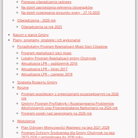
Pierwsze oświadczenie radnego
Na dzień zaprzestania pełnienia obowiązków
Na dzień rozwiązania stosunku pracy - 27.10.2025
Oświadczenia - 2026 rok
Oświadczenia za rok 2025
Raport o stanie Gminy
Plany, programy, strategie i ich wykonanie
Ponadlokalny Program Rewitalizacji Miast Sieci Cittaslow
Program rewitalizacji sieci miast
Lokalny Program Rewitalizacji gminy Olsztynek
Aktualizacja LPR – październik 2016
Aktualizacja LPR – lipiec 2017
Aktualizacja LPR – czerwiec 2018
Strategia Rozwoju Gminy
Roczne
Program współpracy z organizacjami pozarządowymi na 2026
rok
Gminny Program Profilaktyki i Rozwiązywania Problemów
Alkoholowych oraz Przeciwdziałania Narkomanii na 2026 rok
Program opieki nad zwierzętami na 2026 rok
Wieloletnie
Plan Odnowy Miejscowości Waplewo na lata 2021-2028
Program Ochrony Środowiska dla Gminy Olsztynek na lata
2023-2026 z perspektywą do 2030 roku