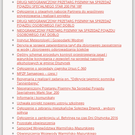
DRUGI NIEOGRANICZONY PRZETARG PISEMNY NA SPRZEDAŻ
POJAZDU SPECJALNEGO STAR 200 PM 18P
Ogłoszenie o otwartym naborze Partnera do wspólnego
przygotowania i realizacji projektu
DRUGI NIEOGRANICZONY PRZETARG PISEMNY NA SPRZEDAŻ
POJAZDU OSOBOWEGO FIAT DOBLO
NIEOGRANICZONY PRZETARG PISEMNY NA SPRZEDAŻ POJAZDU
OSOBOWEGO FIAT DOBLO
Instytut Meteorologii i Gospodarki Wodnej
Decyzja w sprawie zatwierdzenia taryf dla zbiorowego zaopatrzenia
w wodę i zbiorowego odprowadzania ścieków
Ogólny schemat procedury kontroli przestrzegania zasad i
warunków korzystania z zezwoleń na sprzedaż napojów
alkoholowych w gminie Olsztynek
Ogłoszenie o sprzedaży ciągnika Ursus C-360
MPZP Samagowo – czesc I
Rezygnacja z realizacji zadania pn. "Odkrycie tajemnic pomnika
Tannenbergu"
Nieograniczony Przetargu Pisemny Na Sprzedaż Pojazdu
Specjalnego Marki Star_200
Informacje i komunikaty
Uchwała projekt nowego ustroju szkolnego
Ogłoszenie o zebraniu mieszkańców Sołectwa Drwęck - wybory
sołtysa
Ogłoszenie o zamknięciu ul. Behringa na czas Dni Olsztynka 2016
Pozostałe obwieszczenia
Samorząd Województwa Warmińsko-Mazurskiego
Obwieszczenia Wojewody Warmińsko-Mazurskiego