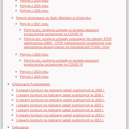
Petycje z 2024 roku
Petycje z 2025 roku
Petycje z 2026 roku
Petycje skierowane do Rady Miejskiej w Olsztynku
Petycje z 2021 roku
Petycja dot. podjęcia uchwały w sprawie gwarancji
producentów szczepionek na COVID-19
Petycja dot. podjęcia uchwały poierającej list otwarty STOP
zabójczenmu GMO - STOP niebezpiecznej szczepionce oraz
zaprzestania eksperymentu na mieszkańcach Polski i inne
Petycje z 2020 roku
Petycja dot. podjęcia uchwały w sprawie gwarancji
producentów szczepionek na COVID-19
Petycje z 2023 roku
Petycje z 2025 roku
Organizacje Pozarządowe
II otwarty konkurs na realizację zadań publicznych w 2026 r.
I otwarty konkurs na realizację zadań publicznych w 2026 r.
II otwarty konkurs na realizację zadań publicznych w 2025 r.
I otwarty konkurs na realizację zadań publicznych w 2025 r.
I otwarty konkurs na realizację zadań publicznych w 2024 r.
II otwarty konkurs na realizację zadań publicznych w 2023 r.
I otwarty konkurs na realizację zadań publicznych w 2023 r.
Ogłoszenia