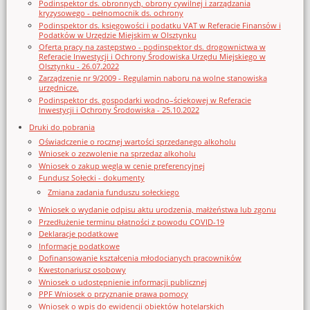
Podinspektor ds. obronnych, obrony cywilnej i zarządzania
kryzysowego - pełnomocnik ds. ochrony
Podinspektor ds. księgowości i podatku VAT w Referacie Finansów i
Podatków w Urzędzie Miejskim w Olsztynku
Oferta pracy na zastępstwo - podinspektor ds. drogownictwa w
Referacie Inwestycji i Ochrony Środowiska Urzędu Miejskiego w
Olsztynku - 26.07.2022
Zarządzenie nr 9/2009 - Regulamin naboru na wolne stanowiska
urzędnicze.
Podinspektor ds. gospodarki wodno–ściekowej w Referacie
Inwestycji i Ochrony Środowiska - 25.10.2022
Druki do pobrania
Oświadczenie o rocznej wartości sprzedanego alkoholu
Wniosek o zezwolenie na sprzedaz alkoholu
Wniosek o zakup węgla w cenie preferencyjnej
Fundusz Sołecki - dokumenty
Zmiana zadania funduszu sołeckiego
Wniosek o wydanie odpisu aktu urodzenia, małżeństwa lub zgonu
Przedłużenie terminu płatności z powodu COVID-19
Deklaracje podatkowe
Informacje podatkowe
Dofinansowanie kształcenia młodocianych pracowników
Kwestonariusz osobowy
Wniosek o udostępnienie informacji publicznej
PPF Wniosek o przyznanie prawa pomocy
Wniosek o wpis do ewidencji obiektów hotelarskich