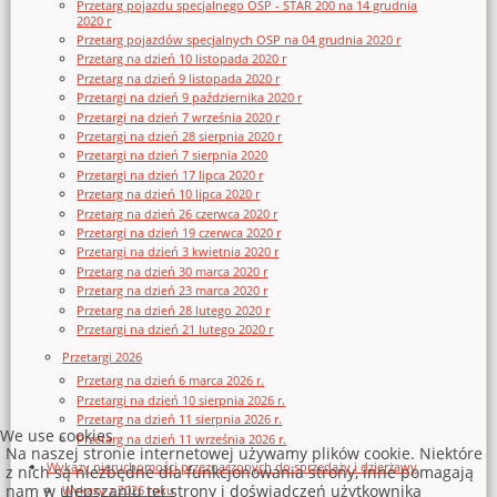
Przetarg pojazdu specjalnego OSP - STAR 200 na 14 grudnia
2020 r
Przetarg pojazdów specjalnych OSP na 04 grudnia 2020 r
Przetarg na dzień 10 listopada 2020 r
Przetarg na dzień 9 listopada 2020 r
Przetargi na dzień 9 października 2020 r
Przetargi na dzień 7 września 2020 r
Przetargi na dzień 28 sierpnia 2020 r
Przetargi na dzień 7 sierpnia 2020
Przetargi na dzień 17 lipca 2020 r
Przetarg na dzień 10 lipca 2020 r
Przetarg na dzień 26 czerwca 2020 r
Przetargi na dzień 19 czerwca 2020 r
Przetargi na dzień 3 kwietnia 2020 r
Przetarg na dzień 30 marca 2020 r
Przetarg na dzień 23 marca 2020 r
Przetarg na dzień 28 lutego 2020 r
Przetargi na dzień 21 lutego 2020 r
Przetargi 2026
Przetarg na dzień 6 marca 2026 r.
Przetargi na dzień 10 sierpnia 2026 r.
Przetarg na dzień 11 sierpnia 2026 r.
We use cookies
Przetarg na dzień 11 września 2026 r.
Na naszej stronie internetowej używamy plików cookie. Niektóre
Wykazy nieruchomości przeznaczonych do sprzedaży i dzierżawy
z nich są niezbędne dla funkcjonowania strony, inne pomagają
nam w ulepszaniu tej strony i doświadczeń użytkownika
Wykazy z 2026 roku