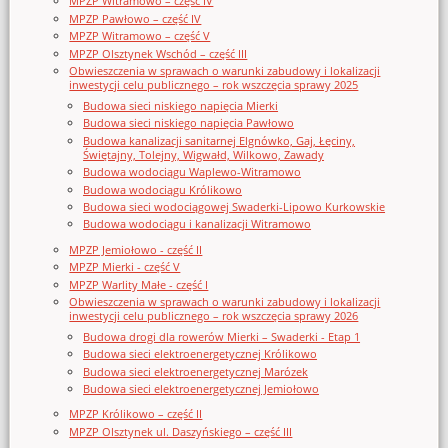
MPZP Witramowo – część IV
MPZP Pawłowo – część IV
MPZP Witramowo – część V
MPZP Olsztynek Wschód – część III
Obwieszczenia w sprawach o warunki zabudowy i lokalizacji
inwestycji celu publicznego – rok wszczęcia sprawy 2025
Budowa sieci niskiego napięcia Mierki
Budowa sieci niskiego napięcia Pawłowo
Budowa kanalizacji sanitarnej Elgnówko, Gaj, Łęciny,
Świętajny, Tolejny, Wigwałd, Wilkowo, Zawady
Budowa wodociągu Waplewo-Witramowo
Budowa wodociągu Królikowo
Budowa sieci wodociągowej Swaderki-Lipowo Kurkowskie
Budowa wodociągu i kanalizacji Witramowo
MPZP Jemiołowo - część II
MPZP Mierki - część V
MPZP Warlity Małe - część I
Obwieszczenia w sprawach o warunki zabudowy i lokalizacji
inwestycji celu publicznego – rok wszczęcia sprawy 2026
Budowa drogi dla rowerów Mierki – Swaderki - Etap 1
Budowa sieci elektroenergetycznej Królikowo
Budowa sieci elektroenergetycznej Marózek
Budowa sieci elektroenergetycznej Jemiołowo
MPZP Królikowo – część II
MPZP Olsztynek ul. Daszyńskiego – część III