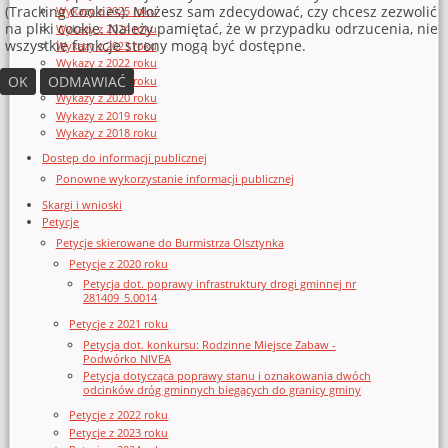
(Tracking Cookies). Możesz sam zdecydować, czy chcesz zezwolić
Wykazy z 2025 roku
na pliki cookie. Należy pamiętać, że w przypadku odrzucenia, nie
Wykazy z 2024 roku
wszystkie funkcje strony mogą być dostępne.
Wykazy z 2023 roku
Wykazy z 2022 roku
OK
ODMAWIAĆ
Wykazy z 2021 roku
Wykazy z 2020 roku
Wykazy z 2019 roku
Wykazy z 2018 roku
Dostęp do informacji publicznej
Ponowne wykorzystanie informacji publicznej
Skargi i wnioski
Petycje
Petycje skierowane do Burmistrza Olsztynka
Petycje z 2020 roku
Petycja dot. poprawy infrastruktury drogi gminnej nr
281409_5.0014
Petycje z 2021 roku
Petycja dot. konkursu: Rodzinne Miejsce Zabaw -
Podwórko NIVEA
Petycja dotycząca poprawy stanu i oznakowania dwóch
odcinków dróg gminnych biegących do granicy gminy
Petycje z 2022 roku
Petycje z 2023 roku