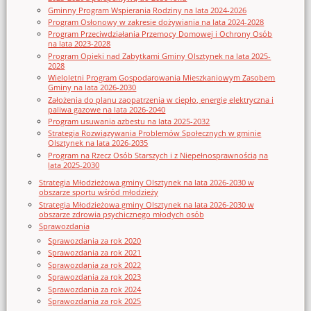
Gminny Program Wspierania Rodziny na lata 2024-2026
Program Osłonowy w zakresie dożywiania na lata 2024-2028
Program Przeciwdziałania Przemocy Domowej i Ochrony Osób
na lata 2023-2028
Program Opieki nad Zabytkami Gminy Olsztynek na lata 2025-
2028
Wieloletni Program Gospodarowania Mieszkaniowym Zasobem
Gminy na lata 2026-2030
Założenia do planu zaopatrzenia w ciepło, energię elektryczna i
paliwa gazowe na lata 2026-2040
Program usuwania azbestu na lata 2025-2032
Strategia Rozwiązywania Problemów Społecznych w gminie
Olsztynek na lata 2026-2035
Program na Rzecz Osób Starszych i z Niepełnosprawnością na
lata 2025-2030
Strategia Młodzieżowa gminy Olsztynek na lata 2026-2030 w
obszarze sportu wśród młodzieży
Strategia Młodzieżowa gminy Olsztynek na lata 2026-2030 w
obszarze zdrowia psychicznego młodych osób
Sprawozdania
Sprawozdania za rok 2020
Sprawozdania za rok 2021
Sprawozdania za rok 2022
Sprawozdania za rok 2023
Sprawozdania za rok 2024
Sprawozdania za rok 2025