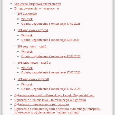
Społeczna Inicjatywa Mieszkaniowa
Zintegrowane plany inwestycyjne
ZPI Gąsiorowo
Wniosek
Opinie, uzgodnienia i konsultacje 17.07.2026
ZPI Waplewo – część VI
Wniosek
Opinie, uzgodnienia i konsultacje 5.06.2026
ZPI Łutynowo – część II
Wniosek
Opinie, uzgodnienia i konsultacje 17.07.2026
ZPI Witramowo – część VI
Wniosek
Opinie, uzgodnienia i konsultacje 17.07.2026
ZPI Waplewo – część VII
Wniosek
Opinie, uzgodnienia i konsultacje 17.07.2026
Ogłoszenia Warmińsko-Mazurskiego Urzędu Wojewódzkiego
Ogłoszenie o najmie lokalu mieszkalnego w Elgnówku
Ogłoszenie o zamiarze wyboru operatora
Ogłoszenie o zamiarze wyboru operatora publicznego transportu
zbiorowego w trybie przetargu nieograniczonego