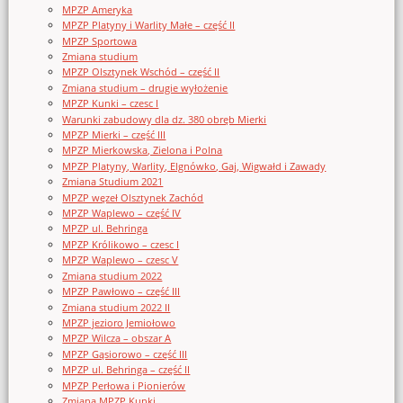
MPZP Ameryka
MPZP Platyny i Warlity Małe – część II
MPZP Sportowa
Zmiana studium
MPZP Olsztynek Wschód – część II
Zmiana studium – drugie wyłożenie
MPZP Kunki – czesc I
Warunki zabudowy dla dz. 380 obręb Mierki
MPZP Mierki – część III
MPZP Mierkowska, Zielona i Polna
MPZP Platyny, Warlity, Elgnówko, Gaj, Wigwałd i Zawady
Zmiana Studium 2021
MPZP węzeł Olsztynek Zachód
MPZP Waplewo – część IV
MPZP ul. Behringa
MPZP Królikowo – czesc I
MPZP Waplewo – czesc V
Zmiana studium 2022
MPZP Pawłowo – część III
Zmiana studium 2022 II
MPZP jezioro Jemiołowo
MPZP Wilcza – obszar A
MPZP Gąsiorowo – część III
MPZP ul. Behringa – część II
MPZP Perłowa i Pionierów
Zmiana MPZP Kunki