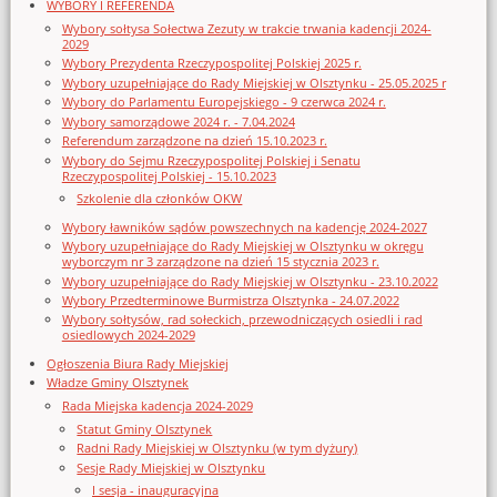
WYBORY I REFERENDA
Wybory sołtysa Sołectwa Zezuty w trakcie trwania kadencji 2024-
2029
Wybory Prezydenta Rzeczypospolitej Polskiej 2025 r.
Wybory uzupełniające do Rady Miejskiej w Olsztynku - 25.05.2025 r
Wybory do Parlamentu Europejskiego - 9 czerwca 2024 r.
Wybory samorządowe 2024 r. - 7.04.2024
Referendum zarządzone na dzień 15.10.2023 r.
Wybory do Sejmu Rzeczypospolitej Polskiej i Senatu
Rzeczypospolitej Polskiej - 15.10.2023
Szkolenie dla członków OKW
Wybory ławników sądów powszechnych na kadencję 2024-2027
Wybory uzupełniające do Rady Miejskiej w Olsztynku w okręgu
wyborczym nr 3 zarządzone na dzień 15 stycznia 2023 r.
Wybory uzupełniające do Rady Miejskiej w Olsztynku - 23.10.2022
Wybory Przedterminowe Burmistrza Olsztynka - 24.07.2022
Wybory sołtysów, rad sołeckich, przewodniczących osiedli i rad
osiedlowych 2024-2029
Ogłoszenia Biura Rady Miejskiej
Władze Gminy Olsztynek
Rada Miejska kadencja 2024-2029
Statut Gminy Olsztynek
Radni Rady Miejskiej w Olsztynku (w tym dyżury)
Sesje Rady Miejskiej w Olsztynku
I sesja - inauguracyjna